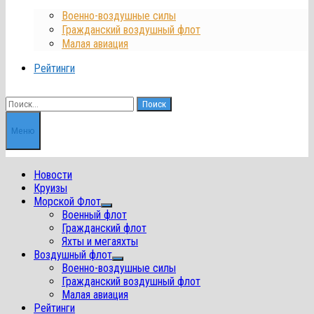
Военно-воздушные силы
Гражданский воздушный флот
Малая авиация
Рейтинги
Найти:
Меню
Новости
Круизы
Морской Флот
Показать
Военный флот
подменю
Гражданский флот
Яхты и мегаяхты
Воздушный флот
Показать
Военно-воздушные силы
подменю
Гражданский воздушный флот
Малая авиация
Рейтинги