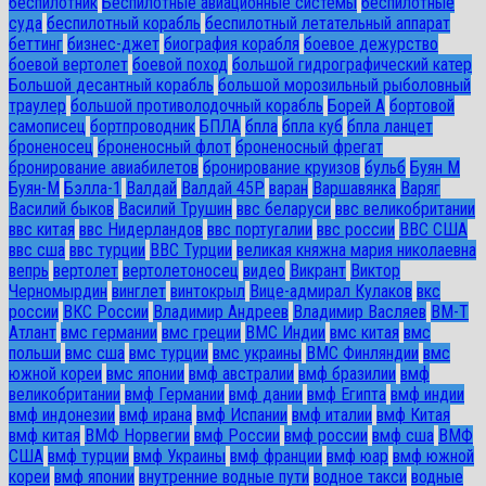
беспилотник
Беспилотные авиационные системы
беспилотные
суда
беспилотный корабль
беспилотный летательный аппарат
беттинг
бизнес-джет
биография корабля
боевое дежурство
боевой вертолет
боевой поход
большой гидрографический катер
Большой десантный корабль
большой морозильный рыболовный
траулер
большой противолодочный корабль
Борей А
бортовой
самописец
бортпроводник
БПЛА
бпла
бпла куб
бпла ланцет
броненосец
броненосный флот
броненосный фрегат
бронирование авиабилетов
бронирование круизов
бульб
Буян М
Буян-М
Бэлла-1
Валдай
Валдай 45Р
варан
Варшавянка
Варяг
Василий быков
Василий Трушин
ввс беларуси
ввс великобритании
ввс китая
ввс Нидерландов
ввс португалии
ввс россии
ВВС США
ввс сша
ввс турции
ВВС Турции
великая княжна мария николаевна
вепрь
вертолет
вертолетоносец
видео
Викрант
Виктор
Черномырдин
винглет
винтокрыл
Вице-адмирал Кулаков
вкс
россии
ВКС России
Владимир Андреев
Владимир Васляев
ВМ-Т
Атлант
вмс германии
вмс греции
ВМС Индии
вмс китая
вмс
польши
вмс сша
вмс турции
вмс украины
ВМС Финляндии
вмс
южной кореи
вмс японии
вмф австралии
вмф бразилии
вмф
великобритании
вмф Германии
вмф дании
вмф Египта
вмф индии
вмф индонезии
вмф ирана
вмф Испании
вмф италии
вмф Китая
вмф китая
ВМФ Норвегии
вмф России
вмф россии
вмф сша
ВМФ
США
вмф турции
вмф Украины
вмф франции
вмф юар
вмф южной
кореи
вмф японии
внутренние водные пути
водное такси
водные