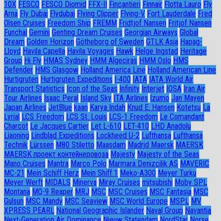
10X
FESCO
FESCO Diomid
FFX-II
Fincantieri
Finnair
Flotta Lauro
Fly
Arna
Fly Dubai
Flydubai
Flying Clipper
Flying-V
Fort Lauderdale
Fred
Olsen Cruises
Freedom Ship
FREMM
Fridtjof Nansen
Fritjof Nansen
Funchal
Gemini
Genting Dream Cruises
Georgian Airways
Global
Dream
Golden Horizon
Götheborg of Sweden
GTLK Asia
Hapag-
Lloyd
Havila Capella
Havila Voyages
Hawk
Helge Ingstad
Heritage
Group
Hi Fly
HMAS Sydney
HMM Algeciras
HMM Oslo
HMS
Defender
HMS Glasgow
Holland America Line
Holland American Line
Hurtigruten
Hurtigruten Expeditions
I-400
IATA
IATA World Air
Transport Statistics
Icon of the Seas
Infinity
Interjet
IOSA
Iran Air
Tour Airlines
Isaac Peral
Island Sky
ITA Airlines
Izumo
Jan Mayen
Japan Airlines
JetBlue
kaan
Karya Indah
Knud E. Hansen
Kotetsu
La
Lyrial
LCS Freedom
LCS St. Louis
LCS-1 Freedom
Le Comandant
Charcot
Le Jacques Cartier
Let L-610
LET-410
LHD Anadolu
Liaoning
Lindblad Expeditions
Lockheed U-2
Lufthansa
Lufthansa
Technik
Lürssen
M80 Stiletto
Maasdam
Madrid Maersk
MAERSK
MAERSK проект контейнеровоза
Majesty
Majesty of the Seas
Mano Cruises
Mantra
Marco Polo
Marmara Denizcilik AS
MAVERIC
MC-21
Mein Schiff Herz
Mein Shiff 1
Meko-A300
Meyer Turku
Meyer Werft
MIDALS
Minerva
Miray Cruises
mitsubishi
Moby SPL
Montana
MQ-9 Reaper
MRJ
MSC
MSC Cruises
MSC Fantasia
MSC
Gulsun
MSC Mandy
MSC Seaview
MSC World Europe
MSPL
MV
XPRESS PEARL
National Geographic Islander
Naval Group
Navantia
Next-Generation Air Dominance
Nieuw Statendam
NordStar
Norse