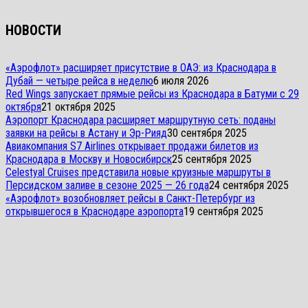
НОВОСТИ
«Аэрофлот» расширяет присутствие в ОАЭ: из Краснодара в
Дубай — четыре рейса в неделю
6 июля 2026
Red Wings запускает прямые рейсы из Краснодара в Батуми с 29
октября
21 октября 2025
Аэропорт Краснодара расширяет маршрутную сеть: поданы
заявки на рейсы в Астану и Эр-Рияд
30 сентября 2025
Авиакомпания S7 Airlines открывает продажи билетов из
Краснодара в Москву и Новосибирск
25 сентября 2025
Celestyal Cruises представила новые круизные маршруты в
Персидском заливе в сезоне 2025 — 26 года
24 сентября 2025
«Аэрофлот» возобновляет рейсы в Санкт-Петербург из
открывшегося в Краснодаре аэропорта
19 сентября 2025