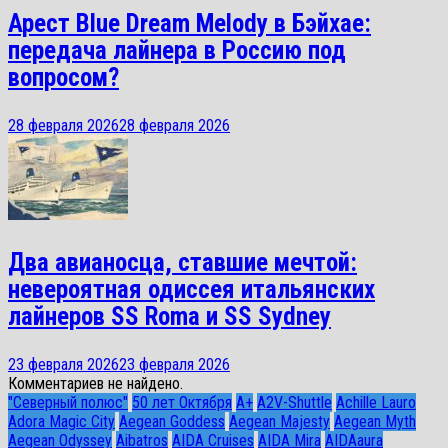
Арест Blue Dream Melody в Бэйхае:
передача лайнера в Россию под
вопросом?
28 февраля 2026
28 февраля 2026
Два авианосца, ставшие мечтой:
невероятная одиссея итальянских
лайнеров SS Roma и SS Sydney
23 февраля 2026
23 февраля 2026
Комментариев не найдено.
"Северный полюс"
50 лет Октября
A+
A2V-Shuttle
Achille Lauro
Adora Magic City
Aegean Goddess
Aegean Majesty
Aegean Myth
Aegean Odyssey
Aibatros
AIDA Cruises
AIDA Mira
AIDAaura