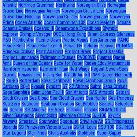
Atlantic
Northrop Grumman
Northwind
Norvegian Bliss
Norvegian
Cruise Line
Norwegian Airlines
Norwegian Cruise Line
Norwegian
Cruise Line Holdings
Norwegian Cruises
Norwegian Joy
Norwegian
Prima
Ocean Atlantic
Ocean Commuter 108
Ocean Majesty
Oceana
Oceania Cruises
Oceanic III
Oceanwode Expeditions
Olympic
Explorer
Olympic Voyager
OOCL Hong Kong
Orient Express Silenseas
P&O
Pacific Aria
Pacific Dawn
Pacific Venus
Pan American
PANG
Peace Boat
Peace Boat Zenith
Pegas Fly
Pelorus
Picasso
PONANT
Princess Cruises
Prinz Adalbert
Project Bravo
Project Kasatka
Project Luminance
Pullmantur Cruises
PV300VD
Quantas
Queen
Anna
Queen of the Oceans
Race for Water
Raden Eddy Martadinata
Ramform Hyperion
Ramform Titan
Red Wings
Regent Seven Seas
Cruises
Renaissance
Rising Sun
Riyadh Air
rkfl
RMS Queen Elizabeth
2
Ro-Ro
Rotterdam
Royal Caribbean
Royal Caribbean Group
Royal
Caribean
RQ-4
Ryanair
Ryndam
S7
S7 Airlines
Sabre
Saga Cruises
Saga Sapphire
Saint John Paul II
San Antonio
SAS Amatola
Satoshi
Saudi Cruises
Sea Cloud
Sea Cloud Cruises
Sea Hunter
Sea Princess
Sea Zero
Seabourn
Seabourn Ovation
SeaBubbles
Seajets
Selectum
Blu
Serene
SH Minerva
SH Vega
Shiandun
Shivalik
SIGMA 10514
Silver Galapagos
Silver Spirit
Silversea Cruises
SJ-100
Skylink
Airways
Smartavia
Southwind
SpaceJet
Sriwijaya Air
SS Principessa
Jolanda
SS Prinzessin Victoria Luise
SS St. Louis
SSJ 100
SSJ-NEW
Star Legend
Star Pride
Stella Australis
Stokholm
Super Guppy