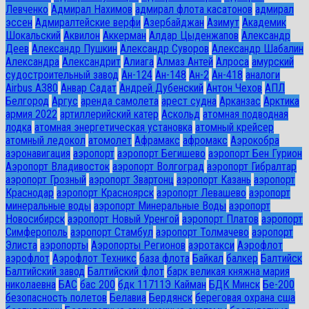
Левченко
Адмирал Нахимов
адмирал флота касатонов
адмирал
эссен
Адмиралтейские верфи
Азербайджан
Азимут
Академик
Шокальский
Аквилон
Аккерман
Алдар Цыденжапов
Александр
Деев
Александр Пушкин
Александр Суворов
Александр Шабалин
Александра
Александрит
Алиага
Алмаз Антей
Алроса
амурский
судостроительный завод
Ан-124
Ан-148
Ан-2
Ан-418
аналоги
Airbus A380
Анвар Садат
Андрей Дубенский
Антон Чехов
АПЛ
Белгород
Аргус
аренда самолета
арест судна
Арканзас
Арктика
армия 2022
артиллерийский катер
Аскольд
атомная подводная
лодка
атомная энергетическая установка
атомный крейсер
атомный ледокол
атомолет
Афрамакс
афромакс
Аэрокобра
аэронавигация
аэропорт
аэропорт Бегишево
аэропорт Бен Гурион
Аэропорт Владивосток
аэропорт Волгоград
аэропорт Гибралтар
аэропорт Грозный
аэропорт Звартонц
аэропорт Казань
аэропорт
Краснодар
аэропорт Красноярск
аэропорт Левашево
аэропорт
минеральные воды
аэропорт Минеральные Воды
аэропорт
Новосибирск
аэропорт Новый Уренгой
аэропорт Платов
аэропорт
Симферополь
аэропорт Стамбул
аэропорт Толмачево
аэропорт
Элиста
аэропорты
Аэропорты Регионов
аэротакси
Аэрофлот
аэрофлот
Аэрофлот Техникс
база флота
Байкал
балкер
Балтийск
Балтийский завод
Балтийский флот
барк великая княжна мария
николаевна
БАС
бас 200
бдк 11711Э Кайман
БДК Минск
Бе-200
безопасность полетов
Белавиа
Бердянск
береговая охрана сша