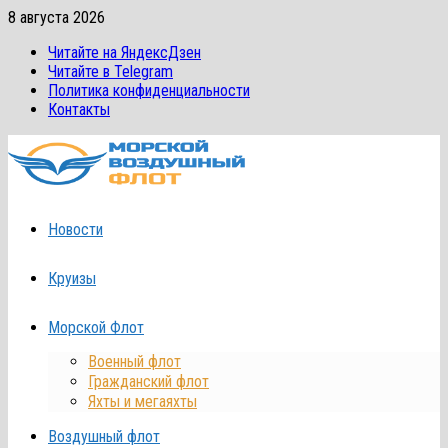
Перейти
8 августа 2026
к
Читайте на ЯндексДзен
содержимому
Читайте в Telegram
Политика конфиденциальности
Контакты
Новости
Круизы
Морской Флот
Военный флот
Гражданский флот
Яхты и мегаяхты
Воздушный флот