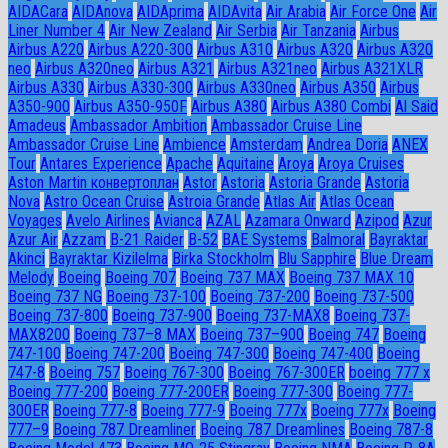
AIDACara
AIDAnova
AIDAprima
AIDAvita
Air Arabia
Air Force One
Air
Liner Number 4
Air New Zealand
Air Serbia
Air Tanzania
Airbus
Airbus A220
Airbus A220-300
Airbus A310
Airbus A320
Airbus A320
neo
Airbus A320neo
Airbus A321
Airbus A321neo
Airbus A321XLR
Airbus A330
Airbus A330-300
Airbus A330neo
Airbus A350
Airbus
A350-900
Airbus A350-950F
Airbus A380
Airbus A380 Combi
Al Said
Amadeus
Ambassador Ambition
Ambassador Cruise Line
Ambassador Сruise Line
Ambience
Amsterdam
Andrea Doria
ANEX
Tour
Antares Experience
Apache
Aquitaine
Aroya
Aroya Cruises
Aston Martin конвертоплан
Astor
Astoria
Astoria Grande
Astoria
Nova
Astro Ocean Cruise
Astroia Grande
Atlas Air
Atlas Ocean
Voyages
Avelo Airlines
Avianca
AZAL
Azamara Onward
Azipod
Azur
Azur Air
Azzam
B-21 Raider
B-52
BAE Systems
Balmoral
Bayraktar
Akinci
Bayraktar Kizilelma
Birka Stockholm
Blu Sapphire
Blue Dream
Melody
Boeing
Boeing 707
Boeing 737 MAX
Boeing 737 MAX 10
Boeing 737 NG
Boeing 737-100
Boeing 737-200
Boeing 737-500
Boeing 737-800
Boeing 737-900
Boeing 737-MAX8
Boeing 737-
MAX8200
Boeing 737–8 MAX
Boeing 737–900
Boeing 747
Boeing
747-100
Boeing 747-200
Boeing 747-300
Boeing 747-400
Boeing
747-8
Boeing 757
Boeing 767-300
Boeing 767-300ER
boeing 777 x
Boeing 777-200
Boeing 777-200ER
Boeing 777-300
Boeing 777-
300ER
Boeing 777-8
Boeing 777-9
Boeing 777x
Boeing 777х
Boeing
777–9
Boeing 787 Dreamliner
Boeing 787 Dreamlines
Boeing 787-8