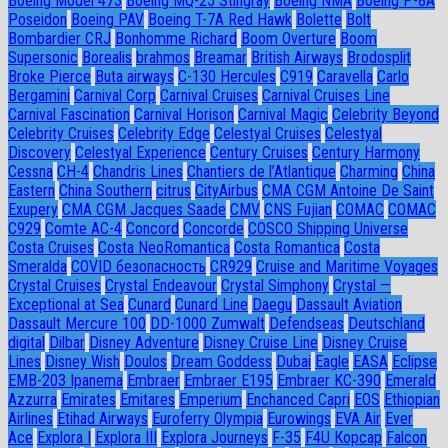
Boeing Model 473
Boeing MQ-25 Stingray
Boeing NMA
Boeing P-8A
Poseidon
Boeing PAV
Boeing T-7A Red Hawk
Bolette
Bolt
Bombardier CRJ
Bonhomme Richard
Boom Overture
Boom
Supersonic
Borealis
brahmos
Breamar
British Airways
Brodosplit
Broke Pierce
Buta airways
C-130 Hercules
C919
Caravella
Carlo
Bergamini
Carnival Corp
Carnival Cruises
Carnival Cruises Line
Carnival Fascination
Carnival Horison
Carnival Magic
Celebrity Beyond
Celebrity Cruises
Celebrity Edge
Celestyal Cruises
Celestyal
Discovery
Celestyal Experience
Century Cruises
Century Harmony
Cessna
CH-4
Chandris Lines
Chantiers de l’Atlantique
Charming
China
Eastern
China Southern
citrus
CityAirbus
CMA CGM Antoine De Saint
Exupery
CMA CGM Jacques Saade
CMV
CNS Fujian
COMAC
COMAC
C929
Comte AC-4
Concord
Concorde
COSCO Shipping Universe
Costa Cruises
Costa NeoRomantica
Costa Romantica
Costa
Smeralda
COVID безопасность
CR929
Cruise and Maritime Voyages
Crystal Cruises
Crystal Endeavour
Crystal Simphony
Crystal —
Exceptional at Sea
Cunard
Cunard Line
Daegu
Dassault Aviation
Dassault Mercure 100
DD-1000 Zumwalt
Defendseas
Deutschland
digital
Dilbar
Disney Adventure
Disney Cruise Line
Disney Cruise
Lines
Disney Wish
Doulos
Dream Goddess
Dubai
Eagle
EASA
Eclipse
EMB-203 Ipanema
Embraer
Embraer E195
Embraer KC-390
Emerald
Azzurra
Emirates
Emitares
Emperium
Enchanced Capri
EOS
Ethiopian
Airlines
Etihad Airways
Euroferry Olympia
Eurowings
EVA Air
Ever
Ace
Explora I
Explora III
Explora Journeys
F-35
F4U Корсар
Falcon