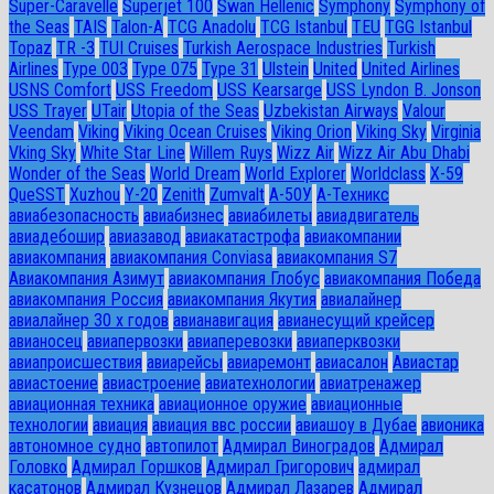
Super-Caravelle
Superjet 100
Swan Hellenic
Symphony
Symphony of
the Seas
TAIS
Talon-A
TCG Anadolu
TCG Istanbul
TEU
TGG Istanbul
Topaz
TR -3
TUI Cruises
Turkish Aerospace Industries
Turkish
Airlines
Type 003
Type 075
Type 31
Ulstein
United
United Airlines
USNS Comfort
USS Freedom
USS Kearsarge
USS Lyndon B. Jonson
USS Trayer
UTair
Utopia of the Seas
Uzbekistan Airways
Valour
Veendam
Viking
Viking Ocean Cruises
Viking Orion
Viking Sky
Virginia
Vking Sky
White Star Line
Willem Ruys
Wizz Air
Wizz Air Abu Dhabi
Wonder of the Seas
World Dream
World Explorer
Worldclass
X-59
QueSST
Xuzhou
Y-20
Zenith
Zumvalt
А-50У
А-Техникс
авиабезопасность
авиабизнес
авиабилеты
авиадвигатель
авиадебошир
авиазавод
авиакатастрофа
авиакомпании
авиакомпания
авиакомпания Conviasa
авиакомпания S7
Авиакомпания Азимут
авиакомпания Глобус
авиакомпания Победа
авиакомпания Россия
авиакомпания Якутия
авиалайнер
авиалайнер 30 х годов
авианавигация
авианесущий крейсер
авианосец
авиапервозки
авиаперевозки
авиаперквозки
авиапроисшествия
авиарейсы
авиаремонт
авиасалон
Авиастар
авиастоение
авиастроение
авиатехнологии
авиатренажер
авиационная техника
авиационное оружие
авиационные
технологии
авиация
авиация ввс россии
авиашоу в Дубае
авионика
автономное судно
автопилот
Адмирал Виноградов
Адмирал
Головко
Адмирал Горшков
Адмирал Григорович
адмирал
касатонов
Адмирал Кузнецов
Адмирал Лазарев
Адмирал