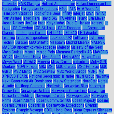
Defender
HMS Glasgow
Holland America Line
Holland American Line
Hurtigruten
Hurtigruten Expeditions
I-400
IATA
IATA World Air
Transport Statistics
Icon of the Seas
Infinity
Interjet
IOSA
Iran Air
Tour Airlines
Isaac Peral
Island Sky
ITA Airlines
Izumo
Jan Mayen
Japan Airlines
JetBlue
kaan
Karya Indah
Knud E. Hansen
Kotetsu
La
Lyrial
LCS Freedom
LCS St. Louis
LCS-1 Freedom
Le Comandant
Charcot
Le Jacques Cartier
Let L-610
LET-410
LHD Anadolu
Liaoning
Lindblad Expeditions
Lockheed U-2
Lufthansa
Lufthansa
Technik
Lürssen
M80 Stiletto
Maasdam
Madrid Maersk
MAERSK
MAERSK проект контейнеровоза
Majesty
Majesty of the Seas
Mano Cruises
Mantra
Marco Polo
Marmara Denizcilik AS
MAVERIC
MC-21
Mein Schiff Herz
Mein Shiff 1
Meko-A300
Meyer Turku
Meyer Werft
MIDALS
Minerva
Miray Cruises
mitsubishi
Moby SPL
Montana
MQ-9 Reaper
MRJ
MSC
MSC Cruises
MSC Fantasia
MSC
Gulsun
MSC Mandy
MSC Seaview
MSC World Europe
MSPL
MV
XPRESS PEARL
National Geographic Islander
Naval Group
Navantia
Next-Generation Air Dominance
Nieuw Statendam
NordStar
Norse
Atlantic
Northrop Grumman
Northwind
Norvegian Bliss
Norvegian
Cruise Line
Norwegian Airlines
Norwegian Cruise Line
Norwegian
Cruise Line Holdings
Norwegian Cruises
Norwegian Joy
Norwegian
Prima
Ocean Atlantic
Ocean Commuter 108
Ocean Majesty
Oceana
Oceania Cruises
Oceanic III
Oceanwode Expeditions
Olympic
Explorer
Olympic Voyager
OOCL Hong Kong
Orient Express Silenseas