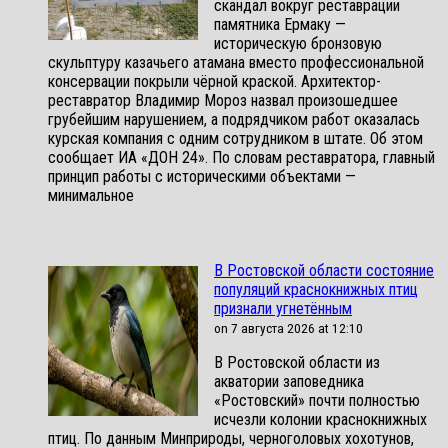
скандал вокруг реставрации
памятника Ермаку —
историческую бронзовую
скульптуру казачьего атамана вместо профессиональной
консервации покрыли чёрной краской. Архитектор-
реставратор Владимир Мороз назвал произошедшее
грубейшим нарушением, а подрядчиком работ оказалась
курская компания с одним сотрудником в штате. Об этом
сообщает ИА «ДОН 24». По словам реставратора, главный
принцип работы с историческими объектами —
минимальное
В Ростовской области состояние
популяций краснокнижных птиц
признали угнетённым
on 7 августа 2026 at 12:10
В Ростовской области из
акватории заповедника
«Ростовский» почти полностью
исчезли колонии краснокнижных
птиц. По данным Минприроды, черноголовых хохотунов,