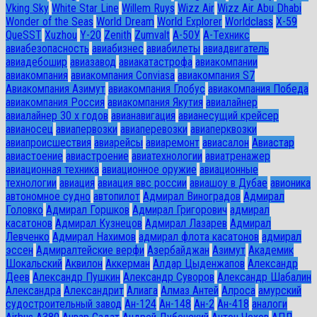
Vking Sky
White Star Line
Willem Ruys
Wizz Air
Wizz Air Abu Dhabi
Wonder of the Seas
World Dream
World Explorer
Worldclass
X-59
QueSST
Xuzhou
Y-20
Zenith
Zumvalt
А-50У
А-Техникс
авиабезопасность
авиабизнес
авиабилеты
авиадвигатель
авиадебошир
авиазавод
авиакатастрофа
авиакомпании
авиакомпания
авиакомпания Conviasa
авиакомпания S7
Авиакомпания Азимут
авиакомпания Глобус
авиакомпания Победа
авиакомпания Россия
авиакомпания Якутия
авиалайнер
авиалайнер 30 х годов
авианавигация
авианесущий крейсер
авианосец
авиапервозки
авиаперевозки
авиаперквозки
авиапроисшествия
авиарейсы
авиаремонт
авиасалон
Авиастар
авиастоение
авиастроение
авиатехнологии
авиатренажер
авиационная техника
авиационное оружие
авиационные
технологии
авиация
авиация ввс россии
авиашоу в Дубае
авионика
автономное судно
автопилот
Адмирал Виноградов
Адмирал
Головко
Адмирал Горшков
Адмирал Григорович
адмирал
касатонов
Адмирал Кузнецов
Адмирал Лазарев
Адмирал
Левченко
Адмирал Нахимов
адмирал флота касатонов
адмирал
эссен
Адмиралтейские верфи
Азербайджан
Азимут
Академик
Шокальский
Аквилон
Аккерман
Алдар Цыденжапов
Александр
Деев
Александр Пушкин
Александр Суворов
Александр Шабалин
Александра
Александрит
Алиага
Алмаз Антей
Алроса
амурский
судостроительный завод
Ан-124
Ан-148
Ан-2
Ан-418
аналоги