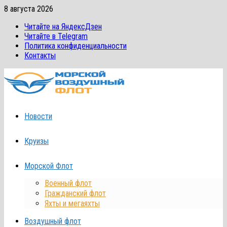
Перейти
8 августа 2026
к
Читайте на ЯндексДзен
содержимому
Читайте в Telegram
Политика конфиденциальности
Контакты
Новости
Круизы
Морской Флот
Военный флот
Гражданский флот
Яхты и мегаяхты
Воздушный флот