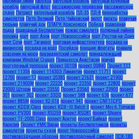
паромная линия
пароход
парусный корабль
парусный круизный
корабль
парусный флот
пассажирские перевозки
пассажирское
судно
Патриот
патрульный корабль
ПД-35
ПД-8
переработка
самолетов
Петр Великий
Петр Чайковский
пилот
пираты
плавучая
тюрьма
плавучий док
ПЛАРК Красноярск
Победа
подводная
лодка
подводный беспилотник
пожар самолета
полярный лайнер
поповка
порт
порт Азов
порт Новороссийск
порт Ростов-на-Дону
порт Сочи
порт Таганрог
портовая инфраструктура
посадка на
авианосец
посадка на воду
Посейдон
поющие фрегаты
правила
спасения на море
президентский самолет
принадлежащий
компании Windstar Cruises
Принцесса Анастасия
причал
прогулочный теплоход
проект 00108
проект 00840
Проект 111
проект 11356
проект 11430Э Ламантин
проект 11711
проект
12700
проект 17
проект 20385
проект 21631
проект 21900
проект 21900М
проект 22220
проект 22350
проект 22800
проект
23000 Шторм
проект 23550
Проект 23560
проект 23900
проект
301
проект 302
проект 33DD
проект 588
проект 636
проект 677
проект 885М
проект 92-016
проект 941
проект CNF11CPD
проект KDDX-Class
проект KDX–III Batch II
проект Moj-6 Trimaran
проект PV300
проект RSD59
проект RSD81
проект Shpere
проект TF-2000 Class
проект Арктур
проект Байкал
проект
Карелия
Проект УМК Варан
проекты беспилотников
проекты
самолетов
проекты судов
прорт Новороссийск
противовоздушная оборона
противолодочный самолет
ПСК-180