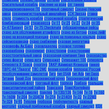
Спасательный корабль
спасение на воде
спг танкер
специализированное ПО
спортивный самолет
Средне-Невский
завод
среднемагистральный авиалайнер
ССК Звезда
ставки
стелс
стоимость корабля
сторожевой корабль
стратегический
бомбардировщий
стюардесса
Су-11
Су-25
Су-27
Су-34
су-35
Су-47 Беркут
Су-57
Су-75 Checkmate
субсидируемые рейсы
судно для обслуживания атомфлота
судно из бетона
судно лифт
судно на воздушной подушке
судно на подводных крыльях
судно
сейсморазведки
судно снабжения
судовая энергетика
судоверфь Ак Барс
судовладелец
судовое топливо
судоразборка
судоремонт
судостроени
судостроение
судостроительный завод
судоходная компания Гама
судоходство
супер фрегат
супер яхта
Суперджет
Суперджет 100
суперяхта
Суперяхта X-Space
сухогруз
ТАКР Адмирал Кузнецов
танкер
ТВРС-44 "Ладога"
ТВС-2МС
теория корабля
теплоход Россия
техобслуживание самолетов
Тигр
тип 054А
тип Ada
тип Oasis
Титаник
Тихий Дон
тихоокеанский круиз
Тихоокеанский флот
тихоокеанский флот
торговый флот
торпеда
Трабзон
тральщик
трансатлантический лайнер
Трансаэро
ТрансКонтейнер
транспортный самолет
траулер
Ту-130/136
Ту-144
Ту-16
Ту-160
Ту-160М
Ту-204
Ту-204СМ
Ту-214
Ту-214ОН
Ту-22
Ту-22М3
Ту-324
Ту-95
Туполев
турбоход
турбулентность
ударный
вертолет
ударный прибрежный корабль
ударный самолет
УДК