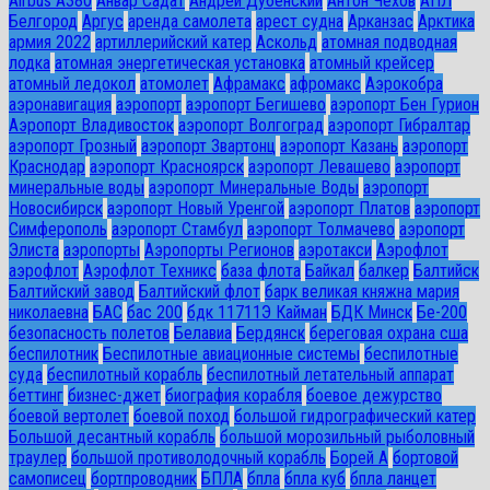
Airbus A380
Анвар Садат
Андрей Дубенский
Антон Чехов
АПЛ
Белгород
Аргус
аренда самолета
арест судна
Арканзас
Арктика
армия 2022
артиллерийский катер
Аскольд
атомная подводная
лодка
атомная энергетическая установка
атомный крейсер
атомный ледокол
атомолет
Афрамакс
афромакс
Аэрокобра
аэронавигация
аэропорт
аэропорт Бегишево
аэропорт Бен Гурион
Аэропорт Владивосток
аэропорт Волгоград
аэропорт Гибралтар
аэропорт Грозный
аэропорт Звартонц
аэропорт Казань
аэропорт
Краснодар
аэропорт Красноярск
аэропорт Левашево
аэропорт
минеральные воды
аэропорт Минеральные Воды
аэропорт
Новосибирск
аэропорт Новый Уренгой
аэропорт Платов
аэропорт
Симферополь
аэропорт Стамбул
аэропорт Толмачево
аэропорт
Элиста
аэропорты
Аэропорты Регионов
аэротакси
Аэрофлот
аэрофлот
Аэрофлот Техникс
база флота
Байкал
балкер
Балтийск
Балтийский завод
Балтийский флот
барк великая княжна мария
николаевна
БАС
бас 200
бдк 11711Э Кайман
БДК Минск
Бе-200
безопасность полетов
Белавиа
Бердянск
береговая охрана сша
беспилотник
Беспилотные авиационные системы
беспилотные
суда
беспилотный корабль
беспилотный летательный аппарат
беттинг
бизнес-джет
биография корабля
боевое дежурство
боевой вертолет
боевой поход
большой гидрографический катер
Большой десантный корабль
большой морозильный рыболовный
траулер
большой противолодочный корабль
Борей А
бортовой
самописец
бортпроводник
БПЛА
бпла
бпла куб
бпла ланцет