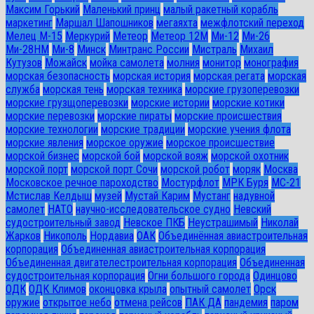
Максим Горький
Маленький принц
малый ракетный корабль
маркетинг
Маршал Шапошников
мегаяхта
межфлотский переход
Мелец М-15
Меркурий
Метеор
Метеор 12М
Ми-12
Ми-26
Ми-28HM
Ми-8
Минск
Минтранс России
Мистраль
Михаил
Кутузов
Можайск
мойка самолета
молния
монитор
монография
морская безопасность
морская история
морская регата
морская
служба
морская тень
морская техника
морские грузоперевозки
морские грузщоперевозки
морские истории
морские котики
морские перевозки
морские пираты
морские происшествия
морские технологии
морские традиции
морские учения флота
морские явления
морское оружие
морское происшествие
морской бизнес
морской бой
морской вояж
морской охотник
морской порт
морской порт Сочи
морской робот
моряк
Москва
Московское речное пароходство
Мостурфлот
МРК Буря
МС-21
Мстислав Келдыш
музей
Мустай Карим
Мустанг
надувной
самолет
НАТО
научно-исследовательское судно
Невский
судостроительный завод
Невское ПКБ
Неустрашимый
Николай
Жарков
Никополь
Нордавиа
ОАК
Объединённая авиастроительная
корпорация
Объединенная авиастроительная корпорация
Объединенная двигателестроительная корпорация
Объединенная
судостроительная корпорация
Огни большого города
Одинцово
ОДК
ОДК Климов
оконцовка крыла
опытный самолет
Орск
оружие
открытое небо
отмена рейсов
ПАК ДА
пандемия
паром