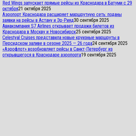
Red Wings запускает прямые рейсы из Краснодара в Батуми с 29
октября
21 октября 2025
Аэропорт Краснодара расширяет маршрутную сеть: поданы
заявки на рейсы в Астану и Эр-Рияд
30 сентября 2025
Авиакомпания S7 Airlines открывает продажи билетов из
Краснодара в Москву и Новосибирск
25 сентября 2025
Celestyal Cruises представила новые круизные маршруты в
Персидском заливе в сезоне 2025 — 26 года
24 сентября 2025
«Аэрофлот» возобновляет рейсы в Санкт-Петербург из
открывшегося в Краснодаре аэропорта
19 сентября 2025