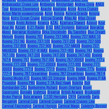
Ambassador Сruise Line
Ambience
Amsterdam
Andrea Doria
ANEX
Tour
Antares Experience
Apache
Aquitaine
Aroya
Aroya Cruises
Aston Martin конвертоплан
Astor
Astoria
Astoria Grande
Astoria
Nova
Astro Ocean Cruise
Astroia Grande
Atlas Air
Atlas Ocean
Voyages
Avelo Airlines
Avianca
AZAL
Azamara Onward
Azipod
Azur
Azur Air
Azzam
B-21 Raider
B-52
BAE Systems
Balmoral
Bayraktar
Akinci
Bayraktar Kizilelma
Birka Stockholm
Blu Sapphire
Blue Dream
Melody
Boeing
Boeing 707
Boeing 737 MAX
Boeing 737 MAX 10
Boeing 737 NG
Boeing 737-100
Boeing 737-200
Boeing 737-500
Boeing 737-800
Boeing 737-900
Boeing 737-MAX8
Boeing 737-
MAX8200
Boeing 737–8 MAX
Boeing 737–900
Boeing 747
Boeing
747-100
Boeing 747-200
Boeing 747-300
Boeing 747-400
Boeing
747-8
Boeing 757
Boeing 767-300
Boeing 767-300ER
boeing 777 x
Boeing 777-200
Boeing 777-200ER
Boeing 777-300
Boeing 777-
300ER
Boeing 777-8
Boeing 777-9
Boeing 777x
Boeing 777х
Boeing
777–9
Boeing 787 Dreamliner
Boeing 787 Dreamlines
Boeing 787-8
Boeing Model 473
Boeing MQ-25 Stingray
Boeing NMA
Boeing P-8A
Poseidon
Boeing PAV
Boeing T-7A Red Hawk
Bolette
Bolt
Bombardier CRJ
Bonhomme Richard
Boom Overture
Boom
Supersonic
Borealis
brahmos
Breamar
British Airways
Brodosplit
Broke Pierce
Buta airways
C-130 Hercules
C919
Caravella
Carlo
Bergamini
Carnival Corp
Carnival Cruises
Carnival Cruises Line
Carnival Fascination
Carnival Horison
Carnival Magic
Celebrity Beyond