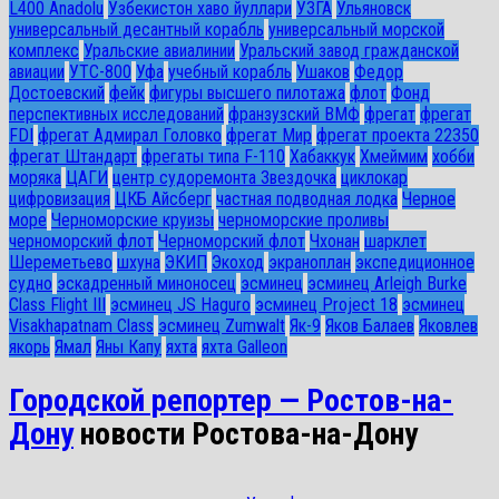
L400 Anadolu
Узбекистон хаво йуллари
УЗГА
Ульяновск
универсальный десантный корабль
универсальный морской
комплекс
Уральские авиалинии
Уральский завод гражданской
авиации
УТС-800
Уфа
учебный корабль
Ушаков
Федор
Достоевский
фейк
фигуры высшего пилотажа
флот
Фонд
перспективных исследований
франзузский ВМФ
фрегат
фрегат
FDI
фрегат Адмирал Головко
фрегат Мир
фрегат проекта 22350
фрегат Штандарт
фрегаты типа F-110
Хабаккук
Хмеймим
хобби
моряка
ЦАГИ
центр судоремонта Звездочка
циклокар
цифровизация
ЦКБ Айсберг
частная подводная лодка
Черное
море
Черноморские круизы
черноморские проливы
черноморский флот
Черноморский флот
Чхонан
шарклет
Шереметьево
шхуна
ЭКИП
Экоход
экраноплан
экспедиционное
судно
эскадренный миноносец
эсминец
эсминец Arleigh Burke
Class Flight III
эсминец JS Haguro
эсминец Project 18
эсминец
Visakhapatnam Class
эсминец Zumwalt
Як-9
Яков Балаев
Яковлев
якорь
Ямал
Яны Капу
яхта
яхта Galleon
Городской репортер — Ростов-на-
Дону
новости Ростова-на-Дону