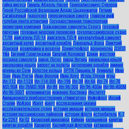
гайка иисуса
Гамаль Абдель Насер
Генералиссимус Суворов
Герой Российской Федерации Алдар Цыденжапов
Гетман
Сагайдачный
гидроузел
гиперзвуковая ракета
главком вмф
голубая лента атлантики
Государственная транспортная
лизинговая компания
Гражданские самолеты Сухого
грузовой
парусник
грузовые морские перевозки
грузопассажирское судно
ГТЛК
двигатель ПД-14
двигатель ПД-8
двухпалубный самолет
десантный катер
десантный корабль
Джеральд Форд
Дмитрий
Донской
дозаправка в воздухе
Донинтурфлот
дрононосец
ДЭПЛ
Уфа
Евгений Горигледжан
Евпатий Коловрат
Ермак
жесткая
посадка самолета
завод Лотос
завод Янтарь
заканцовка крыла
законцовка крыла
запрет на полеты
затопление корабля
зимние
круизы из Сочи
Золотое кольцо
ЗРПК Панцирь М
Зумвальт
Иван
Грен
Иван Рогов
Иван Фролов
Иван Хрус
Игорь Глухов
игры
Ил-112
Ил-112В
Ил-114-300
Ил-196
Ил-38
Ил-66
Ил-74
Ил-76
МД-90А
Ил-76МД-90А
Ил-86
Ил-96-300
Ил-96-400м
Ил-96-400М
Ил-96-500Т
иллюминатор
инженер Костенко
Институт
Авиационного приборостроения «Навигатор»
Инфофлот
Иосиф
Сталин
ИрАэро
Иркут
иркут
исследования океана
исследовательское судно
истоиия авиации
история авиации
история пассажирских лайнеров
история флота
истребитель
К-7
Ка-226Т
Ка-52
Казанский авиазавод
Кайман
калашников
капитан
капитан корабля
Каракурт
Каспийская флотилия
катамаран