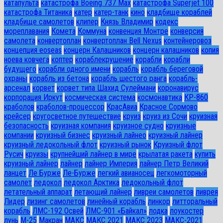
катапульта
катастрофа Boeing 737 Max
катастрофа Superjet 100
катастрофа Титаника
катер
катер-танк
кино
кладбище кораблей
кладбище самолетов
клипер
Князь Владимир
кодекс
мореплавания
Комета
Коммуна
конвенция Монтре
конверсия
самолета
конвертоплан
конвертоплан Bell Nexus
контейнеровоз
концепция eoseas
концерн Калашников
концерн калашников
копия
ноева ковчега
коптер
кораблекрушение
корабли
корабли
будущего
корабли одного имени
корабль
корабль береговой
охраны
корабль из бетона
корабль шестого ранга
корабль-
арсенал
корвет
корвет типа Шахид Сулеймани
коронавирус
корпорация Иркут
космическая система
космонавтика
КР-860
краболов
краболов-процессор
КрасАвиа
Красное Сормово
крейсер
кругосветное путешествие
круиз
круиз из Сочи
круизная
безопасность
круизная компания
круизное судно
круизные
компании
круизный бизнес
круизный лайнео
круизный лайнер
круизный ледокольный флот
круизный рынок
Круизный флот
Русич
круизы
крупнейший лайнер в мире
крылатая ракета
купить
круизный лайнер
лайнер
лайнер Империя
лайнер Петр Великий
ланцет
Ле Бурже
Ле-Бурже
легкий авианосец
легкомоторный
самолет
ледокол
ледокол Арктика
ледокольный флот
летательный аппарат
летающий лайнер
ливреи самолетов
ливрея
Лидер
лизинг самолетов
линейный корабль
линкор
литторальный
корабль
ЛМС-192 Освей
ЛМС-901 «Байкал»
лодка
лоукостер
лунь
М-25
Макран
МАКС
МАКС 2021
МАКС 2023
МАКС-2021