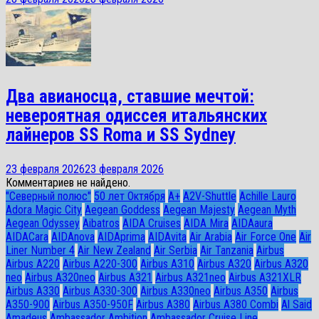
Два авианосца, ставшие мечтой:
невероятная одиссея итальянских
лайнеров SS Roma и SS Sydney
23 февраля 2026
23 февраля 2026
Комментариев не найдено.
"Северный полюс"
50 лет Октября
A+
A2V-Shuttle
Achille Lauro
Adora Magic City
Aegean Goddess
Aegean Majesty
Aegean Myth
Aegean Odyssey
Aibatros
AIDA Cruises
AIDA Mira
AIDAaura
AIDACara
AIDAnova
AIDAprima
AIDAvita
Air Arabia
Air Force One
Air
Liner Number 4
Air New Zealand
Air Serbia
Air Tanzania
Airbus
Airbus A220
Airbus A220-300
Airbus A310
Airbus A320
Airbus A320
neo
Airbus A320neo
Airbus A321
Airbus A321neo
Airbus A321XLR
Airbus A330
Airbus A330-300
Airbus A330neo
Airbus A350
Airbus
A350-900
Airbus A350-950F
Airbus A380
Airbus A380 Combi
Al Said
Amadeus
Ambassador Ambition
Ambassador Cruise Line