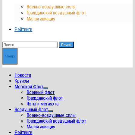
Военно-воздушные силы
Гражданский воздушный флот
Малая авиация
Рейтинги
Найти:
Меню
Новости
Круизы
Морской Флот
Показать
Военный флот
подменю
Гражданский флот
Яхты и мегаяхты
Воздушный флот
Показать
Военно-воздушные силы
подменю
Гражданский воздушный флот
Малая авиация
Рейтинги