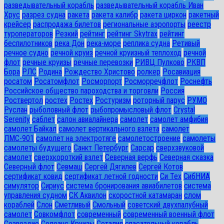
разведывательный корабль
разведывательный корабль Иван
Хрус
разрез судна
ракета
ракета калибр
ракета циркон
ракетный
крейсер
распродажа билетов
региональные аэропорты
реестр
туроператоров
Резкий
рейтинг
рейтинг Skytrax
рейтинг
беспилотников
река Дон
река-море
реплика судна
Ретивый
речное судно
речной круиз
речной круизный теплоход
речной
флот
речные круизы
речные перевозки
РИВЦ Пулково
РКВП
Бора
РЛС
Родина
Рождество Христово
ролкер
Росавиация
росатом
Росатомфлот
Росморпорт
Росморречфлот
Роснефть
Российское общество пароходства и торговли
Россия
Роствертол
ростех
Ростех
Ростуризм
роторный парус
РУМО
Руслан
рыболовный флот
рыбопромысловый флот
Сrystal
Serenity
саблет
салон авиалайнера
самолет
самолет амфибия
самолет Байкал
самолет вертикального взлета
самолет
ЛМС-901
самолет на электротяге
самолетостроение
самолеты
самолеты будущего
Санкт Петербург
Сарсар
сверхзвуковой
самолет
сверхкороткий взлет
Северная верфь
Северная сказка
Северный флот
Севмаш
Сергей Дягилев
Сергей Котов
сертификат ковид
сертификат летной годности
Си Тех
СибНИА
симулятор
Сириус
система бронирования авиабилетов
система
управления судном
СК Аквилон
скоростной катамаран
слом
кораблей
Слон
Сметливый
Смольный
советский двухпалубный
самолет
Совкомфлот
современный
современный военный флот
Созвездие
Солеанс Круизы
Соталия
спасательный корабль