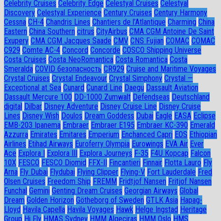
Celebrity Cruises
Celebrity Edge
Celestyal Cruises
Celestyal
Discovery
Celestyal Experience
Century Cruises
Century Harmony
Cessna
CH-4
Chandris Lines
Chantiers de l’Atlantique
Charming
China
Eastern
China Southern
citrus
CityAirbus
CMA CGM Antoine De Saint
Exupery
CMA CGM Jacques Saade
CMV
CNS Fujian
COMAC
COMAC
C929
Comte AC-4
Concord
Concorde
COSCO Shipping Universe
Costa Cruises
Costa NeoRomantica
Costa Romantica
Costa
Smeralda
COVID безопасность
CR929
Cruise and Maritime Voyages
Crystal Cruises
Crystal Endeavour
Crystal Simphony
Crystal —
Exceptional at Sea
Cunard
Cunard Line
Daegu
Dassault Aviation
Dassault Mercure 100
DD-1000 Zumwalt
Defendseas
Deutschland
digital
Dilbar
Disney Adventure
Disney Cruise Line
Disney Cruise
Lines
Disney Wish
Doulos
Dream Goddess
Dubai
Eagle
EASA
Eclipse
EMB-203 Ipanema
Embraer
Embraer E195
Embraer KC-390
Emerald
Azzurra
Emirates
Emitares
Emperium
Enchanced Capri
EOS
Ethiopian
Airlines
Etihad Airways
Euroferry Olympia
Eurowings
EVA Air
Ever
Ace
Explora I
Explora III
Explora Journeys
F-35
F4U Корсар
Falcon
10X
FESCO
FESCO Diomid
FFX-II
Fincantieri
Finnair
Flotta Lauro
Fly
Arna
Fly Dubai
Flydubai
Flying Clipper
Flying-V
Fort Lauderdale
Fred
Olsen Cruises
Freedom Ship
FREMM
Fridtjof Nansen
Fritjof Nansen
Funchal
Gemini
Genting Dream Cruises
Georgian Airways
Global
Dream
Golden Horizon
Götheborg of Sweden
GTLK Asia
Hapag-
Lloyd
Havila Capella
Havila Voyages
Hawk
Helge Ingstad
Heritage
Group
Hi Fly
HMAS Sydney
HMM Algeciras
HMM Oslo
HMS