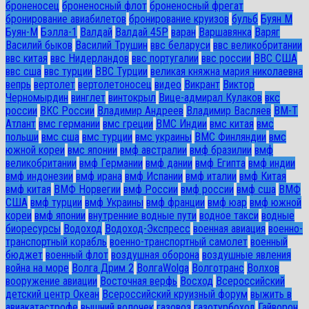
броненосец
броненосный флот
броненосный фрегат
бронирование авиабилетов
бронирование круизов
бульб
Буян М
Буян-М
Бэлла-1
Валдай
Валдай 45Р
варан
Варшавянка
Варяг
Василий быков
Василий Трушин
ввс беларуси
ввс великобритании
ввс китая
ввс Нидерландов
ввс португалии
ввс россии
ВВС США
ввс сша
ввс турции
ВВС Турции
великая княжна мария николаевна
вепрь
вертолет
вертолетоносец
видео
Викрант
Виктор
Черномырдин
винглет
винтокрыл
Вице-адмирал Кулаков
вкс
россии
ВКС России
Владимир Андреев
Владимир Васляев
ВМ-Т
Атлант
вмс германии
вмс греции
ВМС Индии
вмс китая
вмс
польши
вмс сша
вмс турции
вмс украины
ВМС Финляндии
вмс
южной кореи
вмс японии
вмф австралии
вмф бразилии
вмф
великобритании
вмф Германии
вмф дании
вмф Египта
вмф индии
вмф индонезии
вмф ирана
вмф Испании
вмф италии
вмф Китая
вмф китая
ВМФ Норвегии
вмф России
вмф россии
вмф сша
ВМФ
США
вмф турции
вмф Украины
вмф франции
вмф юар
вмф южной
кореи
вмф японии
внутренние водные пути
водное такси
водные
биоресурсы
Водоход
Водоход-Экспресс
военная авиация
военно-
транспортный корабль
военно-транспортный самолет
военный
бюджет
военный флот
воздушная оборона
воздушные явления
война на море
Волга Дрим 2
ВолгаWolga
Волготранс
Волхов
вооружение авиации
Восточная верфь
Восход
Всероссийский
детский центр Океан
Всероссийский круизный форум
выжить в
авиакатастрофе
вышний волочек
газовоз
газотурбоход
Гайворон