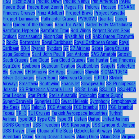
P&O
Pacific Aria
Pacific Dawn
Pacific Venus
Pan American
PANG
Peace Boat
Peace Boat Zenith
Pegas Fly
Pelorus
Picasso
PONANT
Princess Cruises
Prinz Adalbert
Project Bravo
Project Kasatka
Project Luminance
Pullmantur Cruises
PV300VD
Quantas
Queen
Anna
Queen of the Oceans
Race for Water
Raden Eddy Martadinata
Ramform Hyperion
Ramform Titan
Red Wings
Regent Seven Seas
Cruises
Renaissance
Rising Sun
Riyadh Air
rkfl
RMS Queen Elizabeth
2
Ro-Ro
Rotterdam
Royal Caribbean
Royal Caribbean Group
Royal
Caribean
RQ-4
Ryanair
Ryndam
S7
S7 Airlines
Sabre
Saga Cruises
Saga Sapphire
Saint John Paul II
San Antonio
SAS Amatola
Satoshi
Saudi Cruises
Sea Cloud
Sea Cloud Cruises
Sea Hunter
Sea Princess
Sea Zero
Seabourn
Seabourn Ovation
SeaBubbles
Seajets
Selectum
Blu
Serene
SH Minerva
SH Vega
Shiandun
Shivalik
SIGMA 10514
Silver Galapagos
Silver Spirit
Silversea Cruises
SJ-100
Skylink
Airways
Smartavia
Southwind
SpaceJet
Sriwijaya Air
SS Principessa
Jolanda
SS Prinzessin Victoria Luise
SS St. Louis
SSJ 100
SSJ-NEW
Star Legend
Star Pride
Stella Australis
Stokholm
Super Guppy
Super-Caravelle
Superjet 100
Swan Hellenic
Symphony
Symphony of
the Seas
TAIS
Talon-A
TCG Anadolu
TCG Istanbul
TEU
TGG Istanbul
Topaz
TR -3
TUI Cruises
Turkish Aerospace Industries
Turkish
Airlines
Type 003
Type 075
Type 31
Ulstein
United
United Airlines
USNS Comfort
USS Freedom
USS Kearsarge
USS Lyndon B. Jonson
USS Trayer
UTair
Utopia of the Seas
Uzbekistan Airways
Valour
Veendam
Viking
Viking Ocean Cruises
Viking Orion
Viking Sky
Virginia