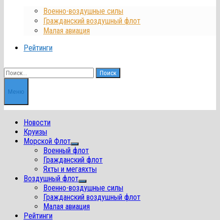
Военно-воздушные силы
Гражданский воздушный флот
Малая авиация
Рейтинги
Найти:
Меню
Новости
Круизы
Морской Флот
Показать
Военный флот
подменю
Гражданский флот
Яхты и мегаяхты
Воздушный флот
Показать
Военно-воздушные силы
подменю
Гражданский воздушный флот
Малая авиация
Рейтинги