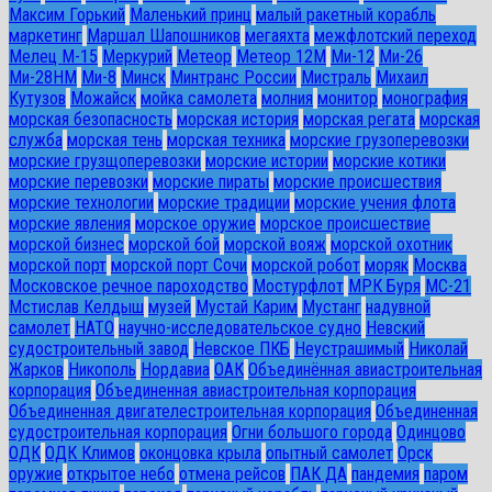
Максим Горький
Маленький принц
малый ракетный корабль
маркетинг
Маршал Шапошников
мегаяхта
межфлотский переход
Мелец М-15
Меркурий
Метеор
Метеор 12М
Ми-12
Ми-26
Ми-28HM
Ми-8
Минск
Минтранс России
Мистраль
Михаил
Кутузов
Можайск
мойка самолета
молния
монитор
монография
морская безопасность
морская история
морская регата
морская
служба
морская тень
морская техника
морские грузоперевозки
морские грузщоперевозки
морские истории
морские котики
морские перевозки
морские пираты
морские происшествия
морские технологии
морские традиции
морские учения флота
морские явления
морское оружие
морское происшествие
морской бизнес
морской бой
морской вояж
морской охотник
морской порт
морской порт Сочи
морской робот
моряк
Москва
Московское речное пароходство
Мостурфлот
МРК Буря
МС-21
Мстислав Келдыш
музей
Мустай Карим
Мустанг
надувной
самолет
НАТО
научно-исследовательское судно
Невский
судостроительный завод
Невское ПКБ
Неустрашимый
Николай
Жарков
Никополь
Нордавиа
ОАК
Объединённая авиастроительная
корпорация
Объединенная авиастроительная корпорация
Объединенная двигателестроительная корпорация
Объединенная
судостроительная корпорация
Огни большого города
Одинцово
ОДК
ОДК Климов
оконцовка крыла
опытный самолет
Орск
оружие
открытое небо
отмена рейсов
ПАК ДА
пандемия
паром