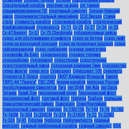
Спасательный корабль
спасение на воде
спг танкер
специализированное ПО
спортивный самолет
Средне-Невский
завод
среднемагистральный авиалайнер
ССК Звезда
ставки
стелс
стоимость корабля
сторожевой корабль
стратегический
бомбардировщий
стюардесса
Су-11
Су-25
Су-27
Су-34
су-35
Су-47 Беркут
Су-57
Су-75 Checkmate
субсидируемые рейсы
судно для обслуживания атомфлота
судно из бетона
судно лифт
судно на воздушной подушке
судно на подводных крыльях
судно
сейсморазведки
судно снабжения
судовая энергетика
судоверфь Ак Барс
судовладелец
судовое топливо
судоразборка
судоремонт
судостроени
судостроение
судостроительный завод
судоходная компания Гама
судоходство
супер фрегат
супер яхта
Суперджет
Суперджет 100
суперяхта
Суперяхта X-Space
сухогруз
ТАКР Адмирал Кузнецов
танкер
ТВРС-44 "Ладога"
ТВС-2МС
теория корабля
теплоход Россия
техобслуживание самолетов
Тигр
тип 054А
тип Ada
тип Oasis
Титаник
Тихий Дон
тихоокеанский круиз
Тихоокеанский флот
тихоокеанский флот
торговый флот
торпеда
Трабзон
тральщик
трансатлантический лайнер
Трансаэро
ТрансКонтейнер
транспортный самолет
траулер
Ту-130/136
Ту-144
Ту-16
Ту-160
Ту-160М
Ту-204
Ту-204СМ
Ту-214
Ту-214ОН
Ту-22
Ту-22М3
Ту-324
Ту-95
Туполев
турбоход
турбулентность
ударный
вертолет
ударный прибрежный корабль
ударный самолет
УДК