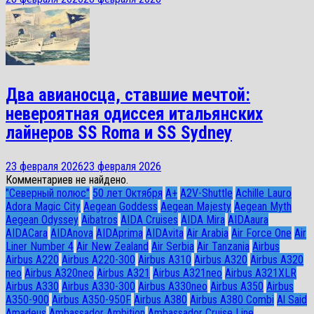
Два авианосца, ставшие мечтой:
невероятная одиссея итальянских
лайнеров SS Roma и SS Sydney
23 февраля 2026
23 февраля 2026
Комментариев не найдено.
"Северный полюс"
50 лет Октября
A+
A2V-Shuttle
Achille Lauro
Adora Magic City
Aegean Goddess
Aegean Majesty
Aegean Myth
Aegean Odyssey
Aibatros
AIDA Cruises
AIDA Mira
AIDAaura
AIDACara
AIDAnova
AIDAprima
AIDAvita
Air Arabia
Air Force One
Air
Liner Number 4
Air New Zealand
Air Serbia
Air Tanzania
Airbus
Airbus A220
Airbus A220-300
Airbus A310
Airbus A320
Airbus A320
neo
Airbus A320neo
Airbus A321
Airbus A321neo
Airbus A321XLR
Airbus A330
Airbus A330-300
Airbus A330neo
Airbus A350
Airbus
A350-900
Airbus A350-950F
Airbus A380
Airbus A380 Combi
Al Said
Amadeus
Ambassador Ambition
Ambassador Cruise Line