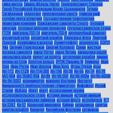
гайка иисуса
Гамаль Абдель Насер
Генералиссимус Суворов
Герой Российской Федерации Алдар Цыденжапов
Гетман
Сагайдачный
гидроузел
гиперзвуковая ракета
главком вмф
голубая лента атлантики
Государственная транспортная
лизинговая компания
Гражданские самолеты Сухого
грузовой
парусник
грузовые морские перевозки
грузопассажирское судно
ГТЛК
двигатель ПД-14
двигатель ПД-8
двухпалубный самолет
десантный катер
десантный корабль
Джеральд Форд
Дмитрий
Донской
дозаправка в воздухе
Донинтурфлот
дрононосец
ДЭПЛ
Уфа
Евгений Горигледжан
Евпатий Коловрат
Ермак
жесткая
посадка самолета
завод Лотос
завод Янтарь
заканцовка крыла
законцовка крыла
запрет на полеты
затопление корабля
зимние
круизы из Сочи
Золотое кольцо
ЗРПК Панцирь М
Зумвальт
Иван
Грен
Иван Рогов
Иван Фролов
Иван Хрус
Игорь Глухов
игры
Ил-112
Ил-112В
Ил-114-300
Ил-196
Ил-38
Ил-66
Ил-74
Ил-76
МД-90А
Ил-76МД-90А
Ил-86
Ил-96-300
Ил-96-400м
Ил-96-400М
Ил-96-500Т
иллюминатор
инженер Костенко
Институт
Авиационного приборостроения «Навигатор»
Инфофлот
Иосиф
Сталин
ИрАэро
Иркут
иркут
исследования океана
исследовательское судно
истоиия авиации
история авиации
история пассажирских лайнеров
история флота
истребитель
К-7
Ка-226Т
Ка-52
Казанский авиазавод
Кайман
калашников
капитан
капитан корабля
Каракурт
Каспийская флотилия
катамаран