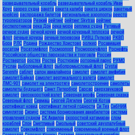
разведывательный корабль
разведывательный корабль Иван
Хрус
разрез судна
ракета
ракета калибр
ракета циркон
ракетный
крейсер
распродажа билетов
региональные аэропорты
реестр
туроператоров
Резкий
рейтинг
рейтинг Skytrax
рейтинг
беспилотников
река Дон
река-море
реплика судна
Ретивый
речное судно
речной круиз
речной круизный теплоход
речной
флот
речные круизы
речные перевозки
РИВЦ Пулково
РКВП
Бора
РЛС
Родина
Рождество Христово
ролкер
Росавиация
росатом
Росатомфлот
Росморпорт
Росморречфлот
Роснефть
Российское общество пароходства и торговли
Россия
Роствертол
ростех
Ростех
Ростуризм
роторный парус
РУМО
Руслан
рыболовный флот
рыбопромысловый флот
Сrystal
Serenity
саблет
салон авиалайнера
самолет
самолет амфибия
самолет Байкал
самолет вертикального взлета
самолет
ЛМС-901
самолет на электротяге
самолетостроение
самолеты
самолеты будущего
Санкт Петербург
Сарсар
сверхзвуковой
самолет
сверхкороткий взлет
Северная верфь
Северная сказка
Северный флот
Севмаш
Сергей Дягилев
Сергей Котов
сертификат ковид
сертификат летной годности
Си Тех
СибНИА
симулятор
Сириус
система бронирования авиабилетов
система
управления судном
СК Аквилон
скоростной катамаран
слом
кораблей
Слон
Сметливый
Смольный
советский двухпалубный
самолет
Совкомфлот
современный
современный военный флот
Созвездие
Солеанс Круизы
Соталия
спасательный корабль