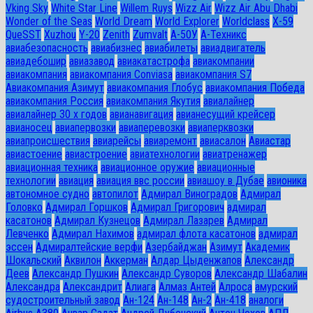
Vking Sky
White Star Line
Willem Ruys
Wizz Air
Wizz Air Abu Dhabi
Wonder of the Seas
World Dream
World Explorer
Worldclass
X-59
QueSST
Xuzhou
Y-20
Zenith
Zumvalt
А-50У
А-Техникс
авиабезопасность
авиабизнес
авиабилеты
авиадвигатель
авиадебошир
авиазавод
авиакатастрофа
авиакомпании
авиакомпания
авиакомпания Conviasa
авиакомпания S7
Авиакомпания Азимут
авиакомпания Глобус
авиакомпания Победа
авиакомпания Россия
авиакомпания Якутия
авиалайнер
авиалайнер 30 х годов
авианавигация
авианесущий крейсер
авианосец
авиапервозки
авиаперевозки
авиаперквозки
авиапроисшествия
авиарейсы
авиаремонт
авиасалон
Авиастар
авиастоение
авиастроение
авиатехнологии
авиатренажер
авиационная техника
авиационное оружие
авиационные
технологии
авиация
авиация ввс россии
авиашоу в Дубае
авионика
автономное судно
автопилот
Адмирал Виноградов
Адмирал
Головко
Адмирал Горшков
Адмирал Григорович
адмирал
касатонов
Адмирал Кузнецов
Адмирал Лазарев
Адмирал
Левченко
Адмирал Нахимов
адмирал флота касатонов
адмирал
эссен
Адмиралтейские верфи
Азербайджан
Азимут
Академик
Шокальский
Аквилон
Аккерман
Алдар Цыденжапов
Александр
Деев
Александр Пушкин
Александр Суворов
Александр Шабалин
Александра
Александрит
Алиага
Алмаз Антей
Алроса
амурский
судостроительный завод
Ан-124
Ан-148
Ан-2
Ан-418
аналоги