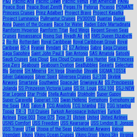
P&O
Pacific Aria
Pacific Dawn
Pacific Venus
Pan American
PANG
Peace Boat
Peace Boat Zenith
Pegas Fly
Pelorus
Picasso
PONANT
Princess Cruises
Prinz Adalbert
Project Bravo
Project Kasatka
Project Luminance
Pullmantur Cruises
PV300VD
Quantas
Queen
Anna
Queen of the Oceans
Race for Water
Raden Eddy Martadinata
Ramform Hyperion
Ramform Titan
Red Wings
Regent Seven Seas
Cruises
Renaissance
Rising Sun
Riyadh Air
rkfl
RMS Queen Elizabeth
2
Ro-Ro
Rotterdam
Royal Caribbean
Royal Caribbean Group
Royal
Caribean
RQ-4
Ryanair
Ryndam
S7
S7 Airlines
Sabre
Saga Cruises
Saga Sapphire
Saint John Paul II
San Antonio
SAS Amatola
Satoshi
Saudi Cruises
Sea Cloud
Sea Cloud Cruises
Sea Hunter
Sea Princess
Sea Zero
Seabourn
Seabourn Ovation
SeaBubbles
Seajets
Selectum
Blu
Serene
SH Minerva
SH Vega
Shiandun
Shivalik
SIGMA 10514
Silver Galapagos
Silver Spirit
Silversea Cruises
SJ-100
Skylink
Airways
Smartavia
Southwind
SpaceJet
Sriwijaya Air
SS Principessa
Jolanda
SS Prinzessin Victoria Luise
SS St. Louis
SSJ 100
SSJ-NEW
Star Legend
Star Pride
Stella Australis
Stokholm
Super Guppy
Super-Caravelle
Superjet 100
Swan Hellenic
Symphony
Symphony of
the Seas
TAIS
Talon-A
TCG Anadolu
TCG Istanbul
TEU
TGG Istanbul
Topaz
TR -3
TUI Cruises
Turkish Aerospace Industries
Turkish
Airlines
Type 003
Type 075
Type 31
Ulstein
United
United Airlines
USNS Comfort
USS Freedom
USS Kearsarge
USS Lyndon B. Jonson
USS Trayer
UTair
Utopia of the Seas
Uzbekistan Airways
Valour
Veendam
Viking
Viking Ocean Cruises
Viking Orion
Viking Sky
Virginia