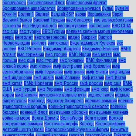
броненосец
броненосный флот
броненосный фрегат
бронирование авиабилетов
бронирование круизов
бульб
Буян М
Буян-М
Бэлла-1
Валдай
Валдай 45Р
варан
Варшавянка
Варяг
Василий быков
Василий Трушин
ввс беларуси
ввс великобритании
ввс китая
ввс Нидерландов
ввс португалии
ввс россии
ВВС США
ввс сша
ввс турции
ВВС Турции
великая княжна мария николаевна
вепрь
вертолет
вертолетоносец
видео
Викрант
Виктор
Черномырдин
винглет
винтокрыл
Вице-адмирал Кулаков
вкс
россии
ВКС России
Владимир Андреев
Владимир Васляев
ВМ-Т
Атлант
вмс германии
вмс греции
ВМС Индии
вмс китая
вмс
польши
вмс сша
вмс турции
вмс украины
ВМС Финляндии
вмс
южной кореи
вмс японии
вмф австралии
вмф бразилии
вмф
великобритании
вмф Германии
вмф дании
вмф Египта
вмф индии
вмф индонезии
вмф ирана
вмф Испании
вмф италии
вмф Китая
вмф китая
ВМФ Норвегии
вмф России
вмф россии
вмф сша
ВМФ
США
вмф турции
вмф Украины
вмф франции
вмф юар
вмф южной
кореи
вмф японии
внутренние водные пути
водное такси
водные
биоресурсы
Водоход
Водоход-Экспресс
военная авиация
военно-
транспортный корабль
военно-транспортный самолет
военный
бюджет
военный флот
воздушная оборона
воздушные явления
война на море
Волга Дрим 2
ВолгаWolga
Волготранс
Волхов
вооружение авиации
Восточная верфь
Восход
Всероссийский
детский центр Океан
Всероссийский круизный форум
выжить в
авиакатастрофе
вышний волочек
газовоз
газотурбоход
Гайворон