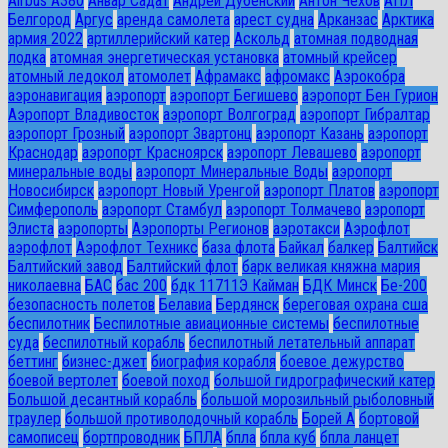
Airbus A380
Анвар Садат
Андрей Дубенский
Антон Чехов
АПЛ
Белгород
Аргус
аренда самолета
арест судна
Арканзас
Арктика
армия 2022
артиллерийский катер
Аскольд
атомная подводная
лодка
атомная энергетическая установка
атомный крейсер
атомный ледокол
атомолет
Афрамакс
афромакс
Аэрокобра
аэронавигация
аэропорт
аэропорт Бегишево
аэропорт Бен Гурион
Аэропорт Владивосток
аэропорт Волгоград
аэропорт Гибралтар
аэропорт Грозный
аэропорт Звартонц
аэропорт Казань
аэропорт
Краснодар
аэропорт Красноярск
аэропорт Левашево
аэропорт
минеральные воды
аэропорт Минеральные Воды
аэропорт
Новосибирск
аэропорт Новый Уренгой
аэропорт Платов
аэропорт
Симферополь
аэропорт Стамбул
аэропорт Толмачево
аэропорт
Элиста
аэропорты
Аэропорты Регионов
аэротакси
Аэрофлот
аэрофлот
Аэрофлот Техникс
база флота
Байкал
балкер
Балтийск
Балтийский завод
Балтийский флот
барк великая княжна мария
николаевна
БАС
бас 200
бдк 11711Э Кайман
БДК Минск
Бе-200
безопасность полетов
Белавиа
Бердянск
береговая охрана сша
беспилотник
Беспилотные авиационные системы
беспилотные
суда
беспилотный корабль
беспилотный летательный аппарат
беттинг
бизнес-джет
биография корабля
боевое дежурство
боевой вертолет
боевой поход
большой гидрографический катер
Большой десантный корабль
большой морозильный рыболовный
траулер
большой противолодочный корабль
Борей А
бортовой
самописец
бортпроводник
БПЛА
бпла
бпла куб
бпла ланцет