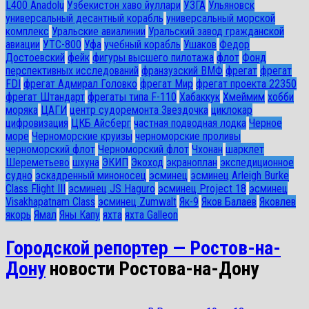
L400 Anadolu
Узбекистон хаво йуллари
УЗГА
Ульяновск
универсальный десантный корабль
универсальный морской
комплекс
Уральские авиалинии
Уральский завод гражданской
авиации
УТС-800
Уфа
учебный корабль
Ушаков
Федор
Достоевский
фейк
фигуры высшего пилотажа
флот
Фонд
перспективных исследований
франзузский ВМФ
фрегат
фрегат
FDI
фрегат Адмирал Головко
фрегат Мир
фрегат проекта 22350
фрегат Штандарт
фрегаты типа F-110
Хабаккук
Хмеймим
хобби
моряка
ЦАГИ
центр судоремонта Звездочка
циклокар
цифровизация
ЦКБ Айсберг
частная подводная лодка
Черное
море
Черноморские круизы
черноморские проливы
черноморский флот
Черноморский флот
Чхонан
шарклет
Шереметьево
шхуна
ЭКИП
Экоход
экраноплан
экспедиционное
судно
эскадренный миноносец
эсминец
эсминец Arleigh Burke
Class Flight III
эсминец JS Haguro
эсминец Project 18
эсминец
Visakhapatnam Class
эсминец Zumwalt
Як-9
Яков Балаев
Яковлев
якорь
Ямал
Яны Капу
яхта
яхта Galleon
Городской репортер — Ростов-на-
Дону
новости Ростова-на-Дону