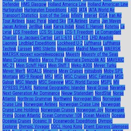
Defender
HMS Glasgow
Holland America Line
Holland American Line
Hurtigruten
Hurtigruten Expeditions
I-400
IATA
IATA World Air
Transport Statistics
Icon of the Seas
Infinity
Interjet
IOSA
Iran Air
Tour Airlines
Isaac Peral
Island Sky
ITA Airlines
Izumo
Jan Mayen
Japan Airlines
JetBlue
kaan
Karya Indah
Knud E. Hansen
Kotetsu
La
Lyrial
LCS Freedom
LCS St. Louis
LCS-1 Freedom
Le Comandant
Charcot
Le Jacques Cartier
Let L-610
LET-410
LHD Anadolu
Liaoning
Lindblad Expeditions
Lockheed U-2
Lufthansa
Lufthansa
Technik
Lürssen
M80 Stiletto
Maasdam
Madrid Maersk
MAERSK
MAERSK проект контейнеровоза
Majesty
Majesty of the Seas
Mano Cruises
Mantra
Marco Polo
Marmara Denizcilik AS
MAVERIC
MC-21
Mein Schiff Herz
Mein Shiff 1
Meko-A300
Meyer Turku
Meyer Werft
MIDALS
Minerva
Miray Cruises
mitsubishi
Moby SPL
Montana
MQ-9 Reaper
MRJ
MSC
MSC Cruises
MSC Fantasia
MSC
Gulsun
MSC Mandy
MSC Seaview
MSC World Europe
MSPL
MV
XPRESS PEARL
National Geographic Islander
Naval Group
Navantia
Next-Generation Air Dominance
Nieuw Statendam
NordStar
Norse
Atlantic
Northrop Grumman
Northwind
Norvegian Bliss
Norvegian
Cruise Line
Norwegian Airlines
Norwegian Cruise Line
Norwegian
Cruise Line Holdings
Norwegian Cruises
Norwegian Joy
Norwegian
Prima
Ocean Atlantic
Ocean Commuter 108
Ocean Majesty
Oceana
Oceania Cruises
Oceanic III
Oceanwode Expeditions
Olympic
Explorer
Olympic Voyager
OOCL Hong Kong
Orient Express Silenseas