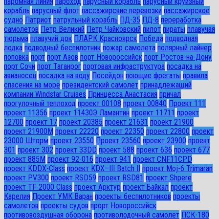
паромная линия
пароход
парусный корабль
парусный круизный
корабль
парусный флот
пассажирские перевозки
пассажирское
судно
Патриот
патрульный корабль
ПД-35
ПД-8
переработка
самолетов
Петр Великий
Петр Чайковский
пилот
пираты
плавучая
тюрьма
плавучий док
ПЛАРК Красноярск
Победа
подводная
лодка
подводный беспилотник
пожар самолета
полярный лайнер
поповка
порт
порт Азов
порт Новороссийск
порт Ростов-на-Дону
порт Сочи
порт Таганрог
портовая инфраструктура
посадка на
авианосец
посадка на воду
Посейдон
поющие фрегаты
правила
спасения на море
президентский самолет
принадлежащий
компании Windstar Cruises
Принцесса Анастасия
причал
прогулочный теплоход
проект 00108
проект 00840
Проект 111
проект 11356
проект 11430Э Ламантин
проект 11711
проект
12700
проект 17
проект 20385
проект 21631
проект 21900
проект 21900М
проект 22220
проект 22350
проект 22800
проект
23000 Шторм
проект 23550
Проект 23560
проект 23900
проект
301
проект 302
проект 33DD
проект 588
проект 636
проект 677
проект 885М
проект 92-016
проект 941
проект CNF11CPD
проект KDDX-Class
проект KDX–III Batch II
проект Moj-6 Trimaran
проект PV300
проект RSD59
проект RSD81
проект Shpere
проект TF-2000 Class
проект Арктур
проект Байкал
проект
Карелия
Проект УМК Варан
проекты беспилотников
проекты
самолетов
проекты судов
прорт Новороссийск
противовоздушная оборона
противолодочный самолет
ПСК-180