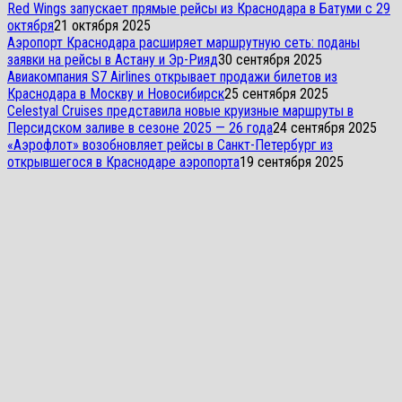
Red Wings запускает прямые рейсы из Краснодара в Батуми с 29
октября
21 октября 2025
Аэропорт Краснодара расширяет маршрутную сеть: поданы
заявки на рейсы в Астану и Эр-Рияд
30 сентября 2025
Авиакомпания S7 Airlines открывает продажи билетов из
Краснодара в Москву и Новосибирск
25 сентября 2025
Celestyal Cruises представила новые круизные маршруты в
Персидском заливе в сезоне 2025 — 26 года
24 сентября 2025
«Аэрофлот» возобновляет рейсы в Санкт-Петербург из
открывшегося в Краснодаре аэропорта
19 сентября 2025