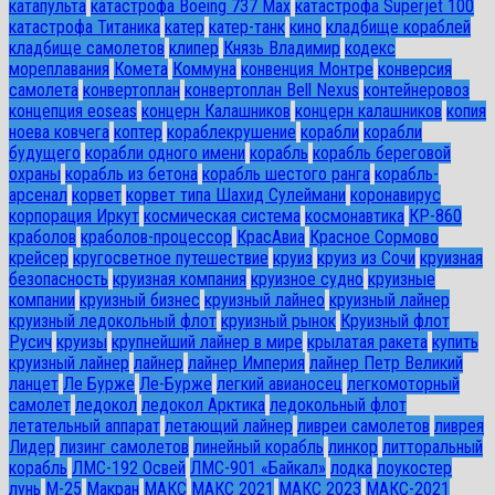
катапульта
катастрофа Boeing 737 Max
катастрофа Superjet 100
катастрофа Титаника
катер
катер-танк
кино
кладбище кораблей
кладбище самолетов
клипер
Князь Владимир
кодекс
мореплавания
Комета
Коммуна
конвенция Монтре
конверсия
самолета
конвертоплан
конвертоплан Bell Nexus
контейнеровоз
концепция eoseas
концерн Калашников
концерн калашников
копия
ноева ковчега
коптер
кораблекрушение
корабли
корабли
будущего
корабли одного имени
корабль
корабль береговой
охраны
корабль из бетона
корабль шестого ранга
корабль-
арсенал
корвет
корвет типа Шахид Сулеймани
коронавирус
корпорация Иркут
космическая система
космонавтика
КР-860
краболов
краболов-процессор
КрасАвиа
Красное Сормово
крейсер
кругосветное путешествие
круиз
круиз из Сочи
круизная
безопасность
круизная компания
круизное судно
круизные
компании
круизный бизнес
круизный лайнео
круизный лайнер
круизный ледокольный флот
круизный рынок
Круизный флот
Русич
круизы
крупнейший лайнер в мире
крылатая ракета
купить
круизный лайнер
лайнер
лайнер Империя
лайнер Петр Великий
ланцет
Ле Бурже
Ле-Бурже
легкий авианосец
легкомоторный
самолет
ледокол
ледокол Арктика
ледокольный флот
летательный аппарат
летающий лайнер
ливреи самолетов
ливрея
Лидер
лизинг самолетов
линейный корабль
линкор
литторальный
корабль
ЛМС-192 Освей
ЛМС-901 «Байкал»
лодка
лоукостер
лунь
М-25
Макран
МАКС
МАКС 2021
МАКС 2023
МАКС-2021