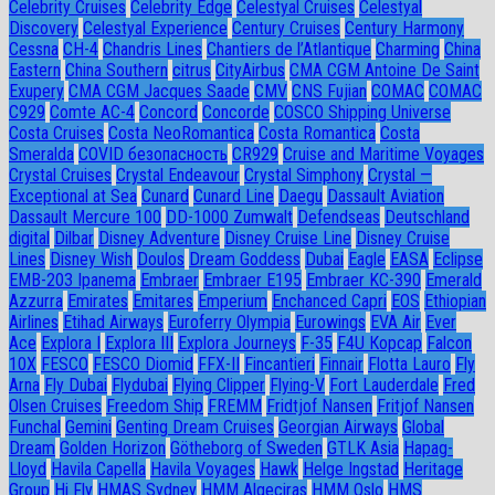
Celebrity Cruises
Celebrity Edge
Celestyal Cruises
Celestyal
Discovery
Celestyal Experience
Century Cruises
Century Harmony
Cessna
CH-4
Chandris Lines
Chantiers de l’Atlantique
Charming
China
Eastern
China Southern
citrus
CityAirbus
CMA CGM Antoine De Saint
Exupery
CMA CGM Jacques Saade
CMV
CNS Fujian
COMAC
COMAC
C929
Comte AC-4
Concord
Concorde
COSCO Shipping Universe
Costa Cruises
Costa NeoRomantica
Costa Romantica
Costa
Smeralda
COVID безопасность
CR929
Cruise and Maritime Voyages
Crystal Cruises
Crystal Endeavour
Crystal Simphony
Crystal —
Exceptional at Sea
Cunard
Cunard Line
Daegu
Dassault Aviation
Dassault Mercure 100
DD-1000 Zumwalt
Defendseas
Deutschland
digital
Dilbar
Disney Adventure
Disney Cruise Line
Disney Cruise
Lines
Disney Wish
Doulos
Dream Goddess
Dubai
Eagle
EASA
Eclipse
EMB-203 Ipanema
Embraer
Embraer E195
Embraer KC-390
Emerald
Azzurra
Emirates
Emitares
Emperium
Enchanced Capri
EOS
Ethiopian
Airlines
Etihad Airways
Euroferry Olympia
Eurowings
EVA Air
Ever
Ace
Explora I
Explora III
Explora Journeys
F-35
F4U Корсар
Falcon
10X
FESCO
FESCO Diomid
FFX-II
Fincantieri
Finnair
Flotta Lauro
Fly
Arna
Fly Dubai
Flydubai
Flying Clipper
Flying-V
Fort Lauderdale
Fred
Olsen Cruises
Freedom Ship
FREMM
Fridtjof Nansen
Fritjof Nansen
Funchal
Gemini
Genting Dream Cruises
Georgian Airways
Global
Dream
Golden Horizon
Götheborg of Sweden
GTLK Asia
Hapag-
Lloyd
Havila Capella
Havila Voyages
Hawk
Helge Ingstad
Heritage
Group
Hi Fly
HMAS Sydney
HMM Algeciras
HMM Oslo
HMS