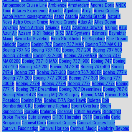
Ambassador Сruise Line
Ambience
Amsterdam
Andrea Doria
ANEX
Tour
Antares Experience
Apache
Aquitaine
Aroya
Aroya Cruises
Aston Martin конвертоплан
Astor
Astoria
Astoria Grande
Astoria
Nova
Astro Ocean Cruise
Astroia Grande
Atlas Air
Atlas Ocean
Voyages
Avelo Airlines
Avianca
AZAL
Azamara Onward
Azipod
Azur
Azur Air
Azzam
B-21 Raider
B-52
BAE Systems
Balmoral
Bayraktar
Akinci
Bayraktar Kizilelma
Birka Stockholm
Blu Sapphire
Blue Dream
Melody
Boeing
Boeing 707
Boeing 737 MAX
Boeing 737 MAX 10
Boeing 737 NG
Boeing 737-100
Boeing 737-200
Boeing 737-500
Boeing 737-800
Boeing 737-900
Boeing 737-MAX8
Boeing 737-
MAX8200
Boeing 737–8 MAX
Boeing 737–900
Boeing 747
Boeing
747-100
Boeing 747-200
Boeing 747-300
Boeing 747-400
Boeing
747-8
Boeing 757
Boeing 767-300
Boeing 767-300ER
boeing 777 x
Boeing 777-200
Boeing 777-200ER
Boeing 777-300
Boeing 777-
300ER
Boeing 777-8
Boeing 777-9
Boeing 777x
Boeing 777х
Boeing
777–9
Boeing 787 Dreamliner
Boeing 787 Dreamlines
Boeing 787-8
Boeing Model 473
Boeing MQ-25 Stingray
Boeing NMA
Boeing P-8A
Poseidon
Boeing PAV
Boeing T-7A Red Hawk
Bolette
Bolt
Bombardier CRJ
Bonhomme Richard
Boom Overture
Boom
Supersonic
Borealis
brahmos
Breamar
British Airways
Brodosplit
Broke Pierce
Buta airways
C-130 Hercules
C919
Caravella
Carlo
Bergamini
Carnival Corp
Carnival Cruises
Carnival Cruises Line
Carnival Fascination
Carnival Horison
Carnival Magic
Celebrity Beyond