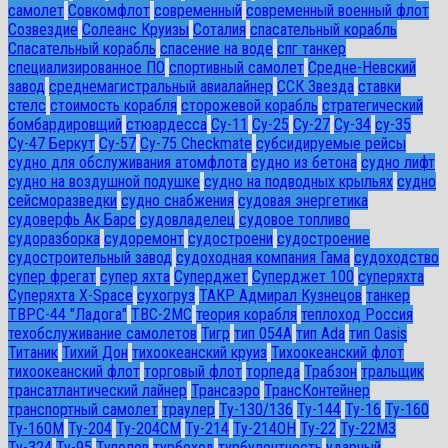
самолет
Совкомфлот
современный
современный военный флот
Созвездие
Солеанс Круизы
Соталия
спасательный корабль
Спасательный корабль
спасение на воде
спг танкер
специализированное ПО
спортивный самолет
Средне-Невский
завод
среднемагистральный авиалайнер
ССК Звезда
ставки
стелс
стоимость корабля
сторожевой корабль
стратегический
бомбардировщий
стюардесса
Су-11
Су-25
Су-27
Су-34
су-35
Су-47 Беркут
Су-57
Су-75 Checkmate
субсидируемые рейсы
судно для обслуживания атомфлота
судно из бетона
судно лифт
судно на воздушной подушке
судно на подводных крыльях
судно
сейсморазведки
судно снабжения
судовая энергетика
судоверфь Ак Барс
судовладелец
судовое топливо
судоразборка
судоремонт
судостроени
судостроение
судостроительный завод
судоходная компания Гама
судоходство
супер фрегат
супер яхта
Суперджет
Суперджет 100
суперяхта
Суперяхта X-Space
сухогруз
ТАКР Адмирал Кузнецов
танкер
ТВРС-44 "Ладога"
ТВС-2МС
теория корабля
теплоход Россия
техобслуживание самолетов
Тигр
тип 054А
тип Ada
тип Oasis
Титаник
Тихий Дон
тихоокеанский круиз
Тихоокеанский флот
тихоокеанский флот
торговый флот
торпеда
Трабзон
тральщик
трансатлантический лайнер
Трансаэро
ТрансКонтейнер
транспортный самолет
траулер
Ту-130/136
Ту-144
Ту-16
Ту-160
Ту-160М
Ту-204
Ту-204СМ
Ту-214
Ту-214ОН
Ту-22
Ту-22М3
Ту-324
Ту-95
Туполев
турбоход
турбулентность
ударный