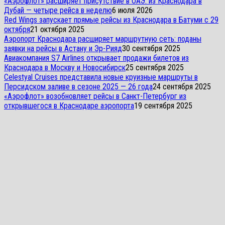
«Аэрофлот» расширяет присутствие в ОАЭ: из Краснодара в
Дубай — четыре рейса в неделю
6 июля 2026
Red Wings запускает прямые рейсы из Краснодара в Батуми с 29
октября
21 октября 2025
Аэропорт Краснодара расширяет маршрутную сеть: поданы
заявки на рейсы в Астану и Эр-Рияд
30 сентября 2025
Авиакомпания S7 Airlines открывает продажи билетов из
Краснодара в Москву и Новосибирск
25 сентября 2025
Celestyal Cruises представила новые круизные маршруты в
Персидском заливе в сезоне 2025 — 26 года
24 сентября 2025
«Аэрофлот» возобновляет рейсы в Санкт-Петербург из
открывшегося в Краснодаре аэропорта
19 сентября 2025