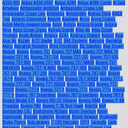
A350-900
Airbus A350-950F
Airbus A380
Airbus A380 Combi
Al Said
Amadeus
Ambassador Ambition
Ambassador Cruise Line
Ambassador Сruise Line
Ambience
Amsterdam
Andrea Doria
ANEX
Tour
Antares Experience
Apache
Aquitaine
Aroya
Aroya Cruises
Aston Martin конвертоплан
Astor
Astoria
Astoria Grande
Astoria
Nova
Astro Ocean Cruise
Astroia Grande
Atlas Air
Atlas Ocean
Voyages
Avelo Airlines
Avianca
AZAL
Azamara Onward
Azipod
Azur
Azur Air
Azzam
B-21 Raider
B-52
BAE Systems
Balmoral
Bayraktar
Akinci
Bayraktar Kizilelma
Birka Stockholm
Blu Sapphire
Blue Dream
Melody
Boeing
Boeing 707
Boeing 737 MAX
Boeing 737 MAX 10
Boeing 737 NG
Boeing 737-100
Boeing 737-200
Boeing 737-500
Boeing 737-800
Boeing 737-900
Boeing 737-MAX8
Boeing 737-
MAX8200
Boeing 737–8 MAX
Boeing 737–900
Boeing 747
Boeing
747-100
Boeing 747-200
Boeing 747-300
Boeing 747-400
Boeing
747-8
Boeing 757
Boeing 767-300
Boeing 767-300ER
boeing 777 x
Boeing 777-200
Boeing 777-200ER
Boeing 777-300
Boeing 777-
300ER
Boeing 777-8
Boeing 777-9
Boeing 777x
Boeing 777х
Boeing
777–9
Boeing 787 Dreamliner
Boeing 787 Dreamlines
Boeing 787-8
Boeing Model 473
Boeing MQ-25 Stingray
Boeing NMA
Boeing P-8A
Poseidon
Boeing PAV
Boeing T-7A Red Hawk
Bolette
Bolt
Bombardier CRJ
Bonhomme Richard
Boom Overture
Boom
Supersonic
Borealis
brahmos
Breamar
British Airways
Brodosplit
Broke Pierce
Buta airways
C-130 Hercules
C919
Caravella
Carlo
Bergamini
Carnival Corp
Carnival Cruises
Carnival Cruises Line