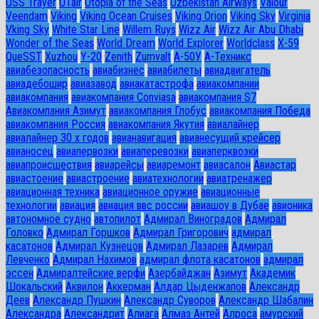
USS Trayer
UTair
Utopia of the Seas
Uzbekistan Airways
Valour
Veendam
Viking
Viking Ocean Cruises
Viking Orion
Viking Sky
Virginia
Vking Sky
White Star Line
Willem Ruys
Wizz Air
Wizz Air Abu Dhabi
Wonder of the Seas
World Dream
World Explorer
Worldclass
X-59
QueSST
Xuzhou
Y-20
Zenith
Zumvalt
А-50У
А-Техникс
авиабезопасность
авиабизнес
авиабилеты
авиадвигатель
авиадебошир
авиазавод
авиакатастрофа
авиакомпании
авиакомпания
авиакомпания Conviasa
авиакомпания S7
Авиакомпания Азимут
авиакомпания Глобус
авиакомпания Победа
авиакомпания Россия
авиакомпания Якутия
авиалайнер
авиалайнер 30 х годов
авианавигация
авианесущий крейсер
авианосец
авиапервозки
авиаперевозки
авиаперквозки
авиапроисшествия
авиарейсы
авиаремонт
авиасалон
Авиастар
авиастоение
авиастроение
авиатехнологии
авиатренажер
авиационная техника
авиационное оружие
авиационные
технологии
авиация
авиация ввс россии
авиашоу в Дубае
авионика
автономное судно
автопилот
Адмирал Виноградов
Адмирал
Головко
Адмирал Горшков
Адмирал Григорович
адмирал
касатонов
Адмирал Кузнецов
Адмирал Лазарев
Адмирал
Левченко
Адмирал Нахимов
адмирал флота касатонов
адмирал
эссен
Адмиралтейские верфи
Азербайджан
Азимут
Академик
Шокальский
Аквилон
Аккерман
Алдар Цыденжапов
Александр
Деев
Александр Пушкин
Александр Суворов
Александр Шабалин
Александра
Александрит
Алиага
Алмаз Антей
Алроса
амурский