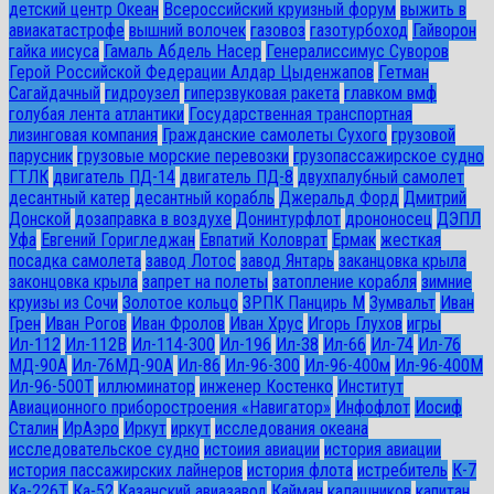
детский центр Океан
Всероссийский круизный форум
выжить в
авиакатастрофе
вышний волочек
газовоз
газотурбоход
Гайворон
гайка иисуса
Гамаль Абдель Насер
Генералиссимус Суворов
Герой Российской Федерации Алдар Цыденжапов
Гетман
Сагайдачный
гидроузел
гиперзвуковая ракета
главком вмф
голубая лента атлантики
Государственная транспортная
лизинговая компания
Гражданские самолеты Сухого
грузовой
парусник
грузовые морские перевозки
грузопассажирское судно
ГТЛК
двигатель ПД-14
двигатель ПД-8
двухпалубный самолет
десантный катер
десантный корабль
Джеральд Форд
Дмитрий
Донской
дозаправка в воздухе
Донинтурфлот
дрононосец
ДЭПЛ
Уфа
Евгений Горигледжан
Евпатий Коловрат
Ермак
жесткая
посадка самолета
завод Лотос
завод Янтарь
заканцовка крыла
законцовка крыла
запрет на полеты
затопление корабля
зимние
круизы из Сочи
Золотое кольцо
ЗРПК Панцирь М
Зумвальт
Иван
Грен
Иван Рогов
Иван Фролов
Иван Хрус
Игорь Глухов
игры
Ил-112
Ил-112В
Ил-114-300
Ил-196
Ил-38
Ил-66
Ил-74
Ил-76
МД-90А
Ил-76МД-90А
Ил-86
Ил-96-300
Ил-96-400м
Ил-96-400М
Ил-96-500Т
иллюминатор
инженер Костенко
Институт
Авиационного приборостроения «Навигатор»
Инфофлот
Иосиф
Сталин
ИрАэро
Иркут
иркут
исследования океана
исследовательское судно
истоиия авиации
история авиации
история пассажирских лайнеров
история флота
истребитель
К-7
Ка-226Т
Ка-52
Казанский авиазавод
Кайман
калашников
капитан