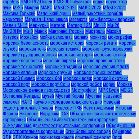
корабль
ЛМС-192 Освей
ЛМС-901 «Байкал»
лодка
лоукостер
лунь
М-25
Макран
МАКС
МАКС 2021
МАКС 2023
МАКС-2021
Максим Горький
Маленький принц
малый ракетный корабль
маркетинг
Маршал Шапошников
мегаяхта
межфлотский переход
Мелец М-15
Меркурий
Метеор
Метеор 12М
Ми-12
Ми-26
Ми-28HM
Ми-8
Минск
Минтранс России
Мистраль
Михаил
Кутузов
Можайск
мойка самолета
молния
монитор
монография
морская безопасность
морская история
морская регата
морская
служба
морская тень
морская техника
морские грузоперевозки
морские грузщоперевозки
морские истории
морские котики
морские перевозки
морские пираты
морские происшествия
морские технологии
морские традиции
морские учения флота
морские явления
морское оружие
морское происшествие
морской бизнес
морской бой
морской вояж
морской охотник
морской порт
морской порт Сочи
морской робот
моряк
Москва
Московское речное пароходство
Мостурфлот
МРК Буря
МС-21
Мстислав Келдыш
музей
Мустай Карим
Мустанг
надувной
самолет
НАТО
научно-исследовательское судно
Невский
судостроительный завод
Невское ПКБ
Неустрашимый
Николай
Жарков
Никополь
Нордавиа
ОАК
Объединённая авиастроительная
корпорация
Объединенная авиастроительная корпорация
Объединенная двигателестроительная корпорация
Объединенная
судостроительная корпорация
Огни большого города
Одинцово
ОДК
ОДК Климов
оконцовка крыла
опытный самолет
Орск