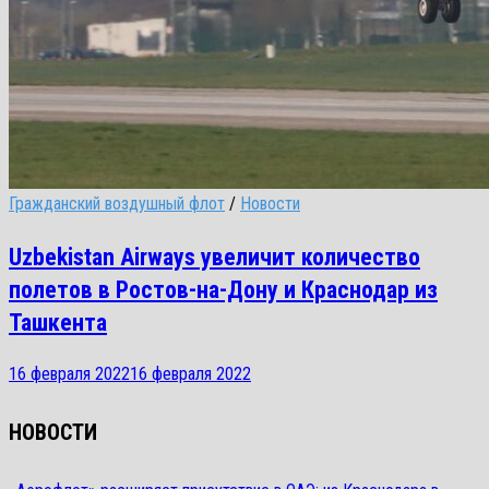
Гражданский воздушный флот
/
Новости
Uzbekistan Airways увеличит количество
полетов в Ростов-на-Дону и Краснодар из
Ташкента
16 февраля 2022
16 февраля 2022
НОВОСТИ