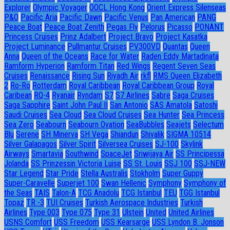
Explorer
Olympic Voyager
OOCL Hong Kong
Orient Express Silenseas
P&O
Pacific Aria
Pacific Dawn
Pacific Venus
Pan American
PANG
Peace Boat
Peace Boat Zenith
Pegas Fly
Pelorus
Picasso
PONANT
Princess Cruises
Prinz Adalbert
Project Bravo
Project Kasatka
Project Luminance
Pullmantur Cruises
PV300VD
Quantas
Queen
Anna
Queen of the Oceans
Race for Water
Raden Eddy Martadinata
Ramform Hyperion
Ramform Titan
Red Wings
Regent Seven Seas
Cruises
Renaissance
Rising Sun
Riyadh Air
rkfl
RMS Queen Elizabeth
2
Ro-Ro
Rotterdam
Royal Caribbean
Royal Caribbean Group
Royal
Caribean
RQ-4
Ryanair
Ryndam
S7
S7 Airlines
Sabre
Saga Cruises
Saga Sapphire
Saint John Paul II
San Antonio
SAS Amatola
Satoshi
Saudi Cruises
Sea Cloud
Sea Cloud Cruises
Sea Hunter
Sea Princess
Sea Zero
Seabourn
Seabourn Ovation
SeaBubbles
Seajets
Selectum
Blu
Serene
SH Minerva
SH Vega
Shiandun
Shivalik
SIGMA 10514
Silver Galapagos
Silver Spirit
Silversea Cruises
SJ-100
Skylink
Airways
Smartavia
Southwind
SpaceJet
Sriwijaya Air
SS Principessa
Jolanda
SS Prinzessin Victoria Luise
SS St. Louis
SSJ 100
SSJ-NEW
Star Legend
Star Pride
Stella Australis
Stokholm
Super Guppy
Super-Caravelle
Superjet 100
Swan Hellenic
Symphony
Symphony of
the Seas
TAIS
Talon-A
TCG Anadolu
TCG Istanbul
TEU
TGG Istanbul
Topaz
TR -3
TUI Cruises
Turkish Aerospace Industries
Turkish
Airlines
Type 003
Type 075
Type 31
Ulstein
United
United Airlines
USNS Comfort
USS Freedom
USS Kearsarge
USS Lyndon B. Jonson