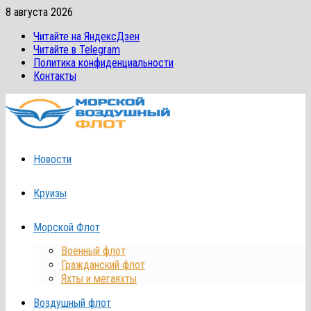
Перейти
8 августа 2026
к
Читайте на ЯндексДзен
содержимому
Читайте в Telegram
Политика конфиденциальности
Контакты
Новости
Круизы
Морской Флот
Военный флот
Гражданский флот
Яхты и мегаяхты
Воздушный флот