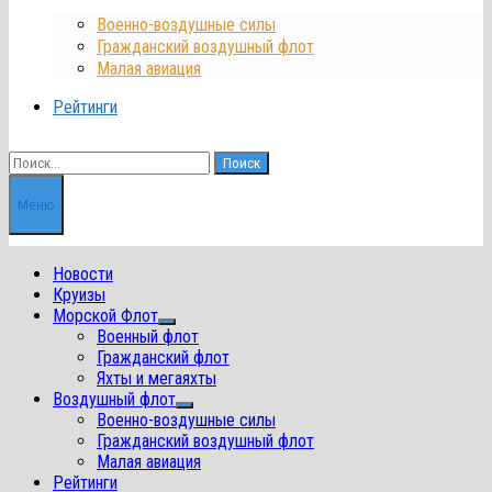
Военно-воздушные силы
Гражданский воздушный флот
Малая авиация
Рейтинги
Найти:
Меню
Новости
Круизы
Морской Флот
Показать
Военный флот
подменю
Гражданский флот
Яхты и мегаяхты
Воздушный флот
Показать
Военно-воздушные силы
подменю
Гражданский воздушный флот
Малая авиация
Рейтинги