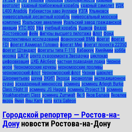
вертолет
ударный прибрежный корабль
ударный самолет
УДК
L400 Anadolu
Узбекистон хаво йуллари
УЗГА
Ульяновск
универсальный десантный корабль
универсальный морской
комплекс
Уральские авиалинии
Уральский завод гражданской
авиации
УТС-800
Уфа
учебный корабль
Ушаков
Федор
Достоевский
фейк
фигуры высшего пилотажа
флот
Фонд
перспективных исследований
франзузский ВМФ
фрегат
фрегат
FDI
фрегат Адмирал Головко
фрегат Мир
фрегат проекта 22350
фрегат Штандарт
фрегаты типа F-110
Хабаккук
Хмеймим
хобби
моряка
ЦАГИ
центр судоремонта Звездочка
циклокар
цифровизация
ЦКБ Айсберг
частная подводная лодка
Черное
море
Черноморские круизы
черноморские проливы
черноморский флот
Черноморский флот
Чхонан
шарклет
Шереметьево
шхуна
ЭКИП
Экоход
экраноплан
экспедиционное
судно
эскадренный миноносец
эсминец
эсминец Arleigh Burke
Class Flight III
эсминец JS Haguro
эсминец Project 18
эсминец
Visakhapatnam Class
эсминец Zumwalt
Як-9
Яков Балаев
Яковлев
якорь
Ямал
Яны Капу
яхта
яхта Galleon
Городской репортер — Ростов-на-
Дону
новости Ростова-на-Дону