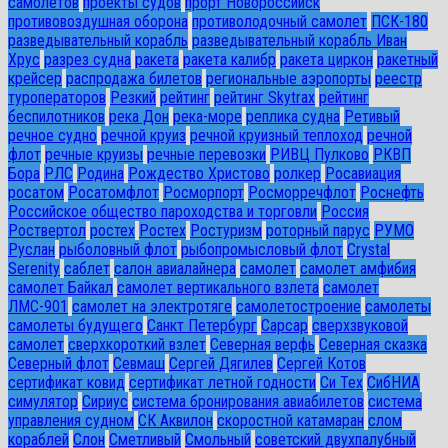
самолетов
проекты судов
прорт Новороссийск
противовоздушная оборона
противолодочный самолет
ПСК-180
разведывательный корабль
разведывательный корабль Иван
Хрус
разрез судна
ракета
ракета калибр
ракета циркон
ракетный
крейсер
распродажа билетов
региональные аэропорты
реестр
туроператоров
Резкий
рейтинг
рейтинг Skytrax
рейтинг
беспилотников
река Дон
река-море
реплика судна
Ретивый
речное судно
речной круиз
речной круизный теплоход
речной
флот
речные круизы
речные перевозки
РИВЦ Пулково
РКВП
Бора
РЛС
Родина
Рождество Христово
ролкер
Росавиация
росатом
Росатомфлот
Росморпорт
Росморречфлот
Роснефть
Российское общество пароходства и торговли
Россия
Роствертол
ростех
Ростех
Ростуризм
роторный парус
РУМО
Руслан
рыболовный флот
рыбопромысловый флот
Сrystal
Serenity
саблет
салон авиалайнера
самолет
самолет амфибия
самолет Байкал
самолет вертикального взлета
самолет
ЛМС-901
самолет на электротяге
самолетостроение
самолеты
самолеты будущего
Санкт Петербург
Сарсар
сверхзвуковой
самолет
сверхкороткий взлет
Северная верфь
Северная сказка
Северный флот
Севмаш
Сергей Дягилев
Сергей Котов
сертификат ковид
сертификат летной годности
Си Тех
СибНИА
симулятор
Сириус
система бронирования авиабилетов
система
управления судном
СК Аквилон
скоростной катамаран
слом
кораблей
Слон
Сметливый
Смольный
советский двухпалубный