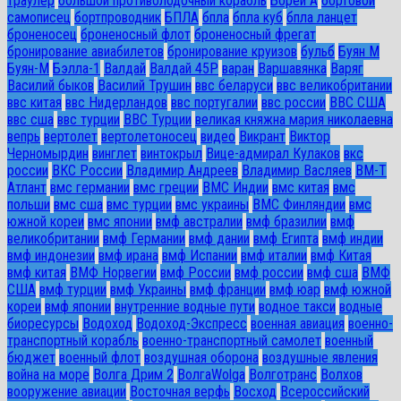
траулер
большой противолодочный корабль
Борей А
бортовой
самописец
бортпроводник
БПЛА
бпла
бпла куб
бпла ланцет
броненосец
броненосный флот
броненосный фрегат
бронирование авиабилетов
бронирование круизов
бульб
Буян М
Буян-М
Бэлла-1
Валдай
Валдай 45Р
варан
Варшавянка
Варяг
Василий быков
Василий Трушин
ввс беларуси
ввс великобритании
ввс китая
ввс Нидерландов
ввс португалии
ввс россии
ВВС США
ввс сша
ввс турции
ВВС Турции
великая княжна мария николаевна
вепрь
вертолет
вертолетоносец
видео
Викрант
Виктор
Черномырдин
винглет
винтокрыл
Вице-адмирал Кулаков
вкс
россии
ВКС России
Владимир Андреев
Владимир Васляев
ВМ-Т
Атлант
вмс германии
вмс греции
ВМС Индии
вмс китая
вмс
польши
вмс сша
вмс турции
вмс украины
ВМС Финляндии
вмс
южной кореи
вмс японии
вмф австралии
вмф бразилии
вмф
великобритании
вмф Германии
вмф дании
вмф Египта
вмф индии
вмф индонезии
вмф ирана
вмф Испании
вмф италии
вмф Китая
вмф китая
ВМФ Норвегии
вмф России
вмф россии
вмф сша
ВМФ
США
вмф турции
вмф Украины
вмф франции
вмф юар
вмф южной
кореи
вмф японии
внутренние водные пути
водное такси
водные
биоресурсы
Водоход
Водоход-Экспресс
военная авиация
военно-
транспортный корабль
военно-транспортный самолет
военный
бюджет
военный флот
воздушная оборона
воздушные явления
война на море
Волга Дрим 2
ВолгаWolga
Волготранс
Волхов
вооружение авиации
Восточная верфь
Восход
Всероссийский