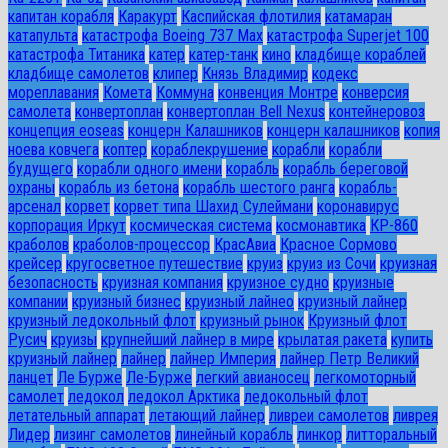
капитан корабля
Каракурт
Каспийская флотилия
катамаран
катапульта
катастрофа Boeing 737 Max
катастрофа Superjet 100
катастрофа Титаника
катер
катер-танк
кино
кладбище кораблей
кладбище самолетов
клипер
Князь Владимир
кодекс
мореплавания
Комета
Коммуна
конвенция Монтре
конверсия
самолета
конвертоплан
конвертоплан Bell Nexus
контейнеровоз
концепция eoseas
концерн Калашников
концерн калашников
копия
ноева ковчега
коптер
кораблекрушение
корабли
корабли
будущего
корабли одного имени
корабль
корабль береговой
охраны
корабль из бетона
корабль шестого ранга
корабль-
арсенал
корвет
корвет типа Шахид Сулеймани
коронавирус
корпорация Иркут
космическая система
космонавтика
КР-860
краболов
краболов-процессор
КрасАвиа
Красное Сормово
крейсер
кругосветное путешествие
круиз
круиз из Сочи
круизная
безопасность
круизная компания
круизное судно
круизные
компании
круизный бизнес
круизный лайнео
круизный лайнер
круизный ледокольный флот
круизный рынок
Круизный флот
Русич
круизы
крупнейший лайнер в мире
крылатая ракета
купить
круизный лайнер
лайнер
лайнер Империя
лайнер Петр Великий
ланцет
Ле Бурже
Ле-Бурже
легкий авианосец
легкомоторный
самолет
ледокол
ледокол Арктика
ледокольный флот
летательный аппарат
летающий лайнер
ливреи самолетов
ливрея
Лидер
лизинг самолетов
линейный корабль
линкор
литторальный