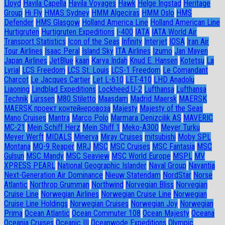
Lloyd
Havila Capella
Havila Voyages
Hawk
Helge Ingstad
Heritage
Group
Hi Fly
HMAS Sydney
HMM Algeciras
HMM Oslo
HMS
Defender
HMS Glasgow
Holland America Line
Holland American Line
Hurtigruten
Hurtigruten Expeditions
I-400
IATA
IATA World Air
Transport Statistics
Icon of the Seas
Infinity
Interjet
IOSA
Iran Air
Tour Airlines
Isaac Peral
Island Sky
ITA Airlines
Izumo
Jan Mayen
Japan Airlines
JetBlue
kaan
Karya Indah
Knud E. Hansen
Kotetsu
La
Lyrial
LCS Freedom
LCS St. Louis
LCS-1 Freedom
Le Comandant
Charcot
Le Jacques Cartier
Let L-610
LET-410
LHD Anadolu
Liaoning
Lindblad Expeditions
Lockheed U-2
Lufthansa
Lufthansa
Technik
Lürssen
M80 Stiletto
Maasdam
Madrid Maersk
MAERSK
MAERSK проект контейнеровоза
Majesty
Majesty of the Seas
Mano Cruises
Mantra
Marco Polo
Marmara Denizcilik AS
MAVERIC
MC-21
Mein Schiff Herz
Mein Shiff 1
Meko-A300
Meyer Turku
Meyer Werft
MIDALS
Minerva
Miray Cruises
mitsubishi
Moby SPL
Montana
MQ-9 Reaper
MRJ
MSC
MSC Cruises
MSC Fantasia
MSC
Gulsun
MSC Mandy
MSC Seaview
MSC World Europe
MSPL
MV
XPRESS PEARL
National Geographic Islander
Naval Group
Navantia
Next-Generation Air Dominance
Nieuw Statendam
NordStar
Norse
Atlantic
Northrop Grumman
Northwind
Norvegian Bliss
Norvegian
Cruise Line
Norwegian Airlines
Norwegian Cruise Line
Norwegian
Cruise Line Holdings
Norwegian Cruises
Norwegian Joy
Norwegian
Prima
Ocean Atlantic
Ocean Commuter 108
Ocean Majesty
Oceana
Oceania Cruises
Oceanic III
Oceanwode Expeditions
Olympic