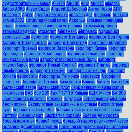
судостроительный завод
Ан-124
Ан-148
Ан-2
Ан-418
аналоги
Airbus A380
Анвар Садат
Андрей Дубенский
Антон Чехов
АПЛ
Белгород
Аргус
аренда самолета
арест судна
Арканзас
Арктика
армия 2022
артиллерийский катер
Аскольд
атомная подводная
лодка
атомная энергетическая установка
атомный крейсер
атомный ледокол
атомолет
Афрамакс
афромакс
Аэрокобра
аэронавигация
аэропорт
аэропорт Бегишево
аэропорт Бен Гурион
Аэропорт Владивосток
аэропорт Волгоград
аэропорт Гибралтар
аэропорт Грозный
аэропорт Звартонц
аэропорт Казань
аэропорт
Краснодар
аэропорт Красноярск
аэропорт Левашево
аэропорт
минеральные воды
аэропорт Минеральные Воды
аэропорт
Новосибирск
аэропорт Новый Уренгой
аэропорт Платов
аэропорт
Симферополь
аэропорт Стамбул
аэропорт Толмачево
аэропорт
Элиста
аэропорты
Аэропорты Регионов
аэротакси
Аэрофлот
аэрофлот
Аэрофлот Техникс
база флота
Байкал
балкер
Балтийск
Балтийский завод
Балтийский флот
барк великая княжна мария
николаевна
БАС
бас 200
бдк 11711Э Кайман
БДК Минск
Бе-200
безопасность полетов
Белавиа
Бердянск
береговая охрана сша
беспилотник
Беспилотные авиационные системы
беспилотные
суда
беспилотный корабль
беспилотный летательный аппарат
беттинг
бизнес-джет
биография корабля
боевое дежурство
боевой вертолет
боевой поход
большой гидрографический катер
Большой десантный корабль
большой морозильный рыболовный