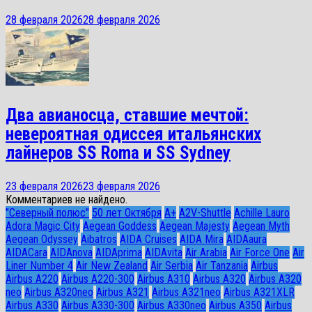
28 февраля 2026
28 февраля 2026
Два авианосца, ставшие мечтой:
невероятная одиссея итальянских
лайнеров SS Roma и SS Sydney
23 февраля 2026
23 февраля 2026
Комментариев не найдено.
"Северный полюс"
50 лет Октября
A+
A2V-Shuttle
Achille Lauro
Adora Magic City
Aegean Goddess
Aegean Majesty
Aegean Myth
Aegean Odyssey
Aibatros
AIDA Cruises
AIDA Mira
AIDAaura
AIDACara
AIDAnova
AIDAprima
AIDAvita
Air Arabia
Air Force One
Air
Liner Number 4
Air New Zealand
Air Serbia
Air Tanzania
Airbus
Airbus A220
Airbus A220-300
Airbus A310
Airbus A320
Airbus A320
neo
Airbus A320neo
Airbus A321
Airbus A321neo
Airbus A321XLR
Airbus A330
Airbus A330-300
Airbus A330neo
Airbus A350
Airbus