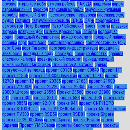
оружие
открытое небо
отмена рейсов
ПАК ДА
пандемия
паром
паромная линия
пароход
парусный корабль
парусный круизный
корабль
парусный флот
пассажирские перевозки
пассажирское
судно
Патриот
патрульный корабль
ПД-35
ПД-8
переработка
самолетов
Петр Великий
Петр Чайковский
пилот
пираты
плавучая
тюрьма
плавучий док
ПЛАРК Красноярск
Победа
подводная
лодка
подводный беспилотник
пожар самолета
полярный лайнер
поповка
порт
порт Азов
порт Новороссийск
порт Ростов-на-Дону
порт Сочи
порт Таганрог
портовая инфраструктура
посадка на
авианосец
посадка на воду
Посейдон
поющие фрегаты
правила
спасения на море
президентский самолет
принадлежащий
компании Windstar Cruises
Принцесса Анастасия
причал
прогулочный теплоход
проект 00108
проект 00840
Проект 111
проект 11356
проект 11430Э Ламантин
проект 11711
проект
12700
проект 17
проект 20385
проект 21631
проект 21900
проект 21900М
проект 22220
проект 22350
проект 22800
проект
23000 Шторм
проект 23550
Проект 23560
проект 23900
проект
301
проект 302
проект 33DD
проект 588
проект 636
проект 677
проект 885М
проект 92-016
проект 941
проект CNF11CPD
проект KDDX-Class
проект KDX–III Batch II
проект Moj-6 Trimaran
проект PV300
проект RSD59
проект RSD81
проект Shpere
проект TF-2000 Class
проект Арктур
проект Байкал
проект
Карелия
Проект УМК Варан
проекты беспилотников
проекты