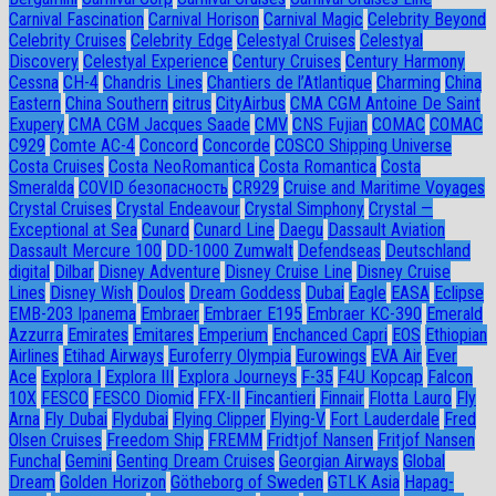
Carnival Fascination
Carnival Horison
Carnival Magic
Celebrity Beyond
Celebrity Cruises
Celebrity Edge
Celestyal Cruises
Celestyal
Discovery
Celestyal Experience
Century Cruises
Century Harmony
Cessna
CH-4
Chandris Lines
Chantiers de l’Atlantique
Charming
China
Eastern
China Southern
citrus
CityAirbus
CMA CGM Antoine De Saint
Exupery
CMA CGM Jacques Saade
CMV
CNS Fujian
COMAC
COMAC
C929
Comte AC-4
Concord
Concorde
COSCO Shipping Universe
Costa Cruises
Costa NeoRomantica
Costa Romantica
Costa
Smeralda
COVID безопасность
CR929
Cruise and Maritime Voyages
Crystal Cruises
Crystal Endeavour
Crystal Simphony
Crystal —
Exceptional at Sea
Cunard
Cunard Line
Daegu
Dassault Aviation
Dassault Mercure 100
DD-1000 Zumwalt
Defendseas
Deutschland
digital
Dilbar
Disney Adventure
Disney Cruise Line
Disney Cruise
Lines
Disney Wish
Doulos
Dream Goddess
Dubai
Eagle
EASA
Eclipse
EMB-203 Ipanema
Embraer
Embraer E195
Embraer KC-390
Emerald
Azzurra
Emirates
Emitares
Emperium
Enchanced Capri
EOS
Ethiopian
Airlines
Etihad Airways
Euroferry Olympia
Eurowings
EVA Air
Ever
Ace
Explora I
Explora III
Explora Journeys
F-35
F4U Корсар
Falcon
10X
FESCO
FESCO Diomid
FFX-II
Fincantieri
Finnair
Flotta Lauro
Fly
Arna
Fly Dubai
Flydubai
Flying Clipper
Flying-V
Fort Lauderdale
Fred
Olsen Cruises
Freedom Ship
FREMM
Fridtjof Nansen
Fritjof Nansen
Funchal
Gemini
Genting Dream Cruises
Georgian Airways
Global
Dream
Golden Horizon
Götheborg of Sweden
GTLK Asia
Hapag-