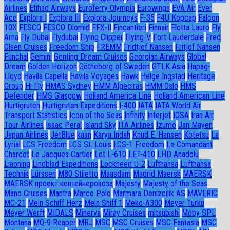
Airlines
Etihad Airways
Euroferry Olympia
Eurowings
EVA Air
Ever
Ace
Explora I
Explora III
Explora Journeys
F-35
F4U Корсар
Falcon
10X
FESCO
FESCO Diomid
FFX-II
Fincantieri
Finnair
Flotta Lauro
Fly
Arna
Fly Dubai
Flydubai
Flying Clipper
Flying-V
Fort Lauderdale
Fred
Olsen Cruises
Freedom Ship
FREMM
Fridtjof Nansen
Fritjof Nansen
Funchal
Gemini
Genting Dream Cruises
Georgian Airways
Global
Dream
Golden Horizon
Götheborg of Sweden
GTLK Asia
Hapag-
Lloyd
Havila Capella
Havila Voyages
Hawk
Helge Ingstad
Heritage
Group
Hi Fly
HMAS Sydney
HMM Algeciras
HMM Oslo
HMS
Defender
HMS Glasgow
Holland America Line
Holland American Line
Hurtigruten
Hurtigruten Expeditions
I-400
IATA
IATA World Air
Transport Statistics
Icon of the Seas
Infinity
Interjet
IOSA
Iran Air
Tour Airlines
Isaac Peral
Island Sky
ITA Airlines
Izumo
Jan Mayen
Japan Airlines
JetBlue
kaan
Karya Indah
Knud E. Hansen
Kotetsu
La
Lyrial
LCS Freedom
LCS St. Louis
LCS-1 Freedom
Le Comandant
Charcot
Le Jacques Cartier
Let L-610
LET-410
LHD Anadolu
Liaoning
Lindblad Expeditions
Lockheed U-2
Lufthansa
Lufthansa
Technik
Lürssen
M80 Stiletto
Maasdam
Madrid Maersk
MAERSK
MAERSK проект контейнеровоза
Majesty
Majesty of the Seas
Mano Cruises
Mantra
Marco Polo
Marmara Denizcilik AS
MAVERIC
MC-21
Mein Schiff Herz
Mein Shiff 1
Meko-A300
Meyer Turku
Meyer Werft
MIDALS
Minerva
Miray Cruises
mitsubishi
Moby SPL
Montana
MQ-9 Reaper
MRJ
MSC
MSC Cruises
MSC Fantasia
MSC