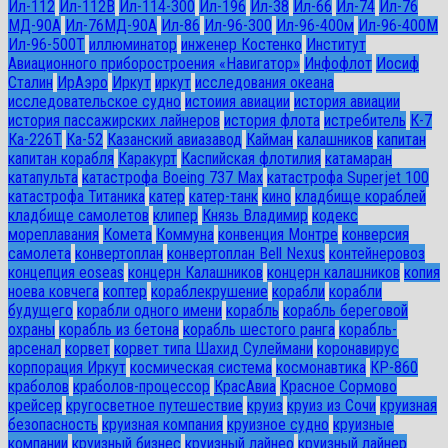
Ил-112
Ил-112В
Ил-114-300
Ил-196
Ил-38
Ил-66
Ил-74
Ил-76
МД-90А
Ил-76МД-90А
Ил-86
Ил-96-300
Ил-96-400м
Ил-96-400М
Ил-96-500Т
иллюминатор
инженер Костенко
Институт
Авиационного приборостроения «Навигатор»
Инфофлот
Иосиф
Сталин
ИрАэро
Иркут
иркут
исследования океана
исследовательское судно
истоиия авиации
история авиации
история пассажирских лайнеров
история флота
истребитель
К-7
Ка-226Т
Ка-52
Казанский авиазавод
Кайман
калашников
капитан
капитан корабля
Каракурт
Каспийская флотилия
катамаран
катапульта
катастрофа Boeing 737 Max
катастрофа Superjet 100
катастрофа Титаника
катер
катер-танк
кино
кладбище кораблей
кладбище самолетов
клипер
Князь Владимир
кодекс
мореплавания
Комета
Коммуна
конвенция Монтре
конверсия
самолета
конвертоплан
конвертоплан Bell Nexus
контейнеровоз
концепция eoseas
концерн Калашников
концерн калашников
копия
ноева ковчега
коптер
кораблекрушение
корабли
корабли
будущего
корабли одного имени
корабль
корабль береговой
охраны
корабль из бетона
корабль шестого ранга
корабль-
арсенал
корвет
корвет типа Шахид Сулеймани
коронавирус
корпорация Иркут
космическая система
космонавтика
КР-860
краболов
краболов-процессор
КрасАвиа
Красное Сормово
крейсер
кругосветное путешествие
круиз
круиз из Сочи
круизная
безопасность
круизная компания
круизное судно
круизные
компании
круизный бизнес
круизный лайнео
круизный лайнер