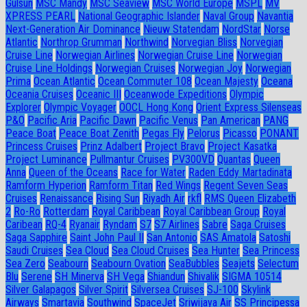
Gulsun
MSC Mandy
MSC Seaview
MSC World Europe
MSPL
MV
XPRESS PEARL
National Geographic Islander
Naval Group
Navantia
Next-Generation Air Dominance
Nieuw Statendam
NordStar
Norse
Atlantic
Northrop Grumman
Northwind
Norvegian Bliss
Norvegian
Cruise Line
Norwegian Airlines
Norwegian Cruise Line
Norwegian
Cruise Line Holdings
Norwegian Cruises
Norwegian Joy
Norwegian
Prima
Ocean Atlantic
Ocean Commuter 108
Ocean Majesty
Oceana
Oceania Cruises
Oceanic III
Oceanwode Expeditions
Olympic
Explorer
Olympic Voyager
OOCL Hong Kong
Orient Express Silenseas
P&O
Pacific Aria
Pacific Dawn
Pacific Venus
Pan American
PANG
Peace Boat
Peace Boat Zenith
Pegas Fly
Pelorus
Picasso
PONANT
Princess Cruises
Prinz Adalbert
Project Bravo
Project Kasatka
Project Luminance
Pullmantur Cruises
PV300VD
Quantas
Queen
Anna
Queen of the Oceans
Race for Water
Raden Eddy Martadinata
Ramform Hyperion
Ramform Titan
Red Wings
Regent Seven Seas
Cruises
Renaissance
Rising Sun
Riyadh Air
rkfl
RMS Queen Elizabeth
2
Ro-Ro
Rotterdam
Royal Caribbean
Royal Caribbean Group
Royal
Caribean
RQ-4
Ryanair
Ryndam
S7
S7 Airlines
Sabre
Saga Cruises
Saga Sapphire
Saint John Paul II
San Antonio
SAS Amatola
Satoshi
Saudi Cruises
Sea Cloud
Sea Cloud Cruises
Sea Hunter
Sea Princess
Sea Zero
Seabourn
Seabourn Ovation
SeaBubbles
Seajets
Selectum
Blu
Serene
SH Minerva
SH Vega
Shiandun
Shivalik
SIGMA 10514
Silver Galapagos
Silver Spirit
Silversea Cruises
SJ-100
Skylink
Airways
Smartavia
Southwind
SpaceJet
Sriwijaya Air
SS Principessa