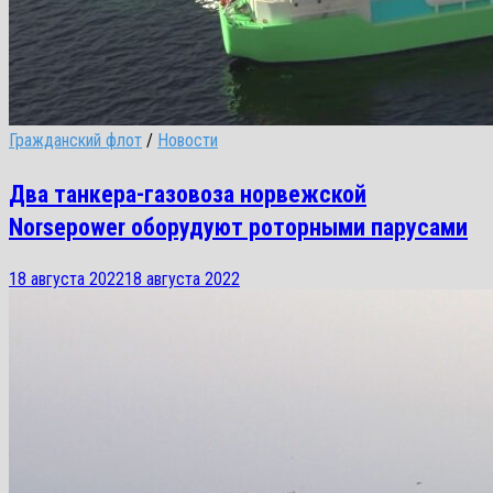
Гражданский флот
/
Новости
Два танкера-газовоза норвежской
Norsepower оборудуют роторными парусами
18 августа 2022
18 августа 2022