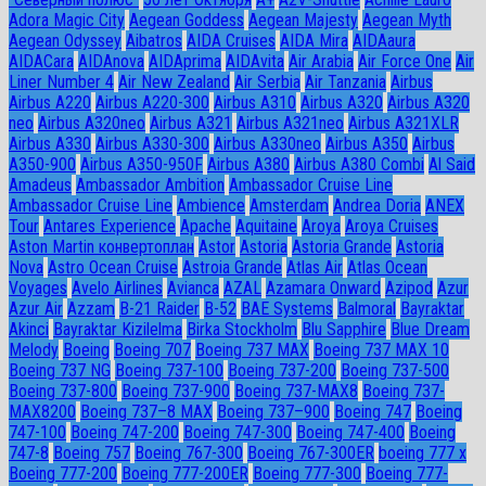
Adora Magic City
Aegean Goddess
Aegean Majesty
Aegean Myth
Aegean Odyssey
Aibatros
AIDA Cruises
AIDA Mira
AIDAaura
AIDACara
AIDAnova
AIDAprima
AIDAvita
Air Arabia
Air Force One
Air
Liner Number 4
Air New Zealand
Air Serbia
Air Tanzania
Airbus
Airbus A220
Airbus A220-300
Airbus A310
Airbus A320
Airbus A320
neo
Airbus A320neo
Airbus A321
Airbus A321neo
Airbus A321XLR
Airbus A330
Airbus A330-300
Airbus A330neo
Airbus A350
Airbus
A350-900
Airbus A350-950F
Airbus A380
Airbus A380 Combi
Al Said
Amadeus
Ambassador Ambition
Ambassador Cruise Line
Ambassador Сruise Line
Ambience
Amsterdam
Andrea Doria
ANEX
Tour
Antares Experience
Apache
Aquitaine
Aroya
Aroya Cruises
Aston Martin конвертоплан
Astor
Astoria
Astoria Grande
Astoria
Nova
Astro Ocean Cruise
Astroia Grande
Atlas Air
Atlas Ocean
Voyages
Avelo Airlines
Avianca
AZAL
Azamara Onward
Azipod
Azur
Azur Air
Azzam
B-21 Raider
B-52
BAE Systems
Balmoral
Bayraktar
Akinci
Bayraktar Kizilelma
Birka Stockholm
Blu Sapphire
Blue Dream
Melody
Boeing
Boeing 707
Boeing 737 MAX
Boeing 737 MAX 10
Boeing 737 NG
Boeing 737-100
Boeing 737-200
Boeing 737-500
Boeing 737-800
Boeing 737-900
Boeing 737-MAX8
Boeing 737-
MAX8200
Boeing 737–8 MAX
Boeing 737–900
Boeing 747
Boeing
747-100
Boeing 747-200
Boeing 747-300
Boeing 747-400
Boeing
747-8
Boeing 757
Boeing 767-300
Boeing 767-300ER
boeing 777 x
Boeing 777-200
Boeing 777-200ER
Boeing 777-300
Boeing 777-