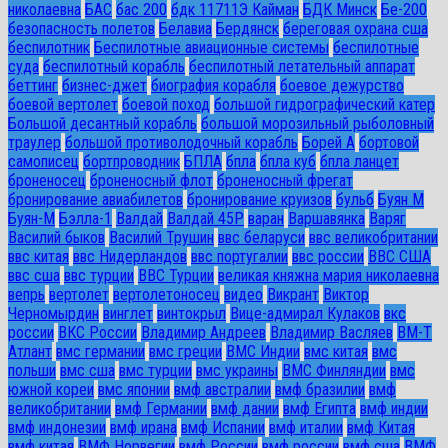
николаевна
БАС
бас 200
бдк 11711Э Кайман
БДК Минск
Бе-200
безопасность полетов
Белавиа
Бердянск
береговая охрана сша
беспилотник
Беспилотные авиационные системы
беспилотные
суда
беспилотный корабль
беспилотный летательный аппарат
беттинг
бизнес-джет
биография корабля
боевое дежурство
боевой вертолет
боевой поход
большой гидрографический катер
Большой десантный корабль
большой морозильный рыболовный
траулер
большой противолодочный корабль
Борей А
бортовой
самописец
бортпроводник
БПЛА
бпла
бпла куб
бпла ланцет
броненосец
броненосный флот
броненосный фрегат
бронирование авиабилетов
бронирование круизов
бульб
Буян М
Буян-М
Бэлла-1
Валдай
Валдай 45Р
варан
Варшавянка
Варяг
Василий быков
Василий Трушин
ввс беларуси
ввс великобритании
ввс китая
ввс Нидерландов
ввс португалии
ввс россии
ВВС США
ввс сша
ввс турции
ВВС Турции
великая княжна мария николаевна
вепрь
вертолет
вертолетоносец
видео
Викрант
Виктор
Черномырдин
винглет
винтокрыл
Вице-адмирал Кулаков
вкс
россии
ВКС России
Владимир Андреев
Владимир Васляев
ВМ-Т
Атлант
вмс германии
вмс греции
ВМС Индии
вмс китая
вмс
польши
вмс сша
вмс турции
вмс украины
ВМС Финляндии
вмс
южной кореи
вмс японии
вмф австралии
вмф бразилии
вмф
великобритании
вмф Германии
вмф дании
вмф Египта
вмф индии
вмф индонезии
вмф ирана
вмф Испании
вмф италии
вмф Китая
вмф китая
ВМФ Норвегии
вмф России
вмф россии
вмф сша
ВМФ