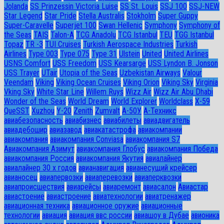
Jolanda
SS Prinzessin Victoria Luise
SS St. Louis
SSJ 100
SSJ-NEW
Star Legend
Star Pride
Stella Australis
Stokholm
Super Guppy
Super-Caravelle
Superjet 100
Swan Hellenic
Symphony
Symphony of
the Seas
TAIS
Talon-A
TCG Anadolu
TCG Istanbul
TEU
TGG Istanbul
Topaz
TR -3
TUI Cruises
Turkish Aerospace Industries
Turkish
Airlines
Type 003
Type 075
Type 31
Ulstein
United
United Airlines
USNS Comfort
USS Freedom
USS Kearsarge
USS Lyndon B. Jonson
USS Trayer
UTair
Utopia of the Seas
Uzbekistan Airways
Valour
Veendam
Viking
Viking Ocean Cruises
Viking Orion
Viking Sky
Virginia
Vking Sky
White Star Line
Willem Ruys
Wizz Air
Wizz Air Abu Dhabi
Wonder of the Seas
World Dream
World Explorer
Worldclass
X-59
QueSST
Xuzhou
Y-20
Zenith
Zumvalt
А-50У
А-Техникс
авиабезопасность
авиабизнес
авиабилеты
авиадвигатель
авиадебошир
авиазавод
авиакатастрофа
авиакомпании
авиакомпания
авиакомпания Conviasa
авиакомпания S7
Авиакомпания Азимут
авиакомпания Глобус
авиакомпания Победа
авиакомпания Россия
авиакомпания Якутия
авиалайнер
авиалайнер 30 х годов
авианавигация
авианесущий крейсер
авианосец
авиапервозки
авиаперевозки
авиаперквозки
авиапроисшествия
авиарейсы
авиаремонт
авиасалон
Авиастар
авиастоение
авиастроение
авиатехнологии
авиатренажер
авиационная техника
авиационное оружие
авиационные
технологии
авиация
авиация ввс россии
авиашоу в Дубае
авионика