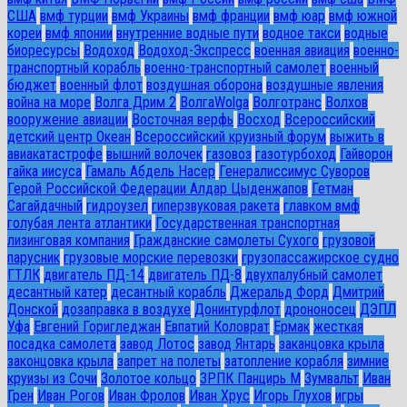
США
вмф турции
вмф Украины
вмф франции
вмф юар
вмф южной
кореи
вмф японии
внутренние водные пути
водное такси
водные
биоресурсы
Водоход
Водоход-Экспресс
военная авиация
военно-
транспортный корабль
военно-транспортный самолет
военный
бюджет
военный флот
воздушная оборона
воздушные явления
война на море
Волга Дрим 2
ВолгаWolga
Волготранс
Волхов
вооружение авиации
Восточная верфь
Восход
Всероссийский
детский центр Океан
Всероссийский круизный форум
выжить в
авиакатастрофе
вышний волочек
газовоз
газотурбоход
Гайворон
гайка иисуса
Гамаль Абдель Насер
Генералиссимус Суворов
Герой Российской Федерации Алдар Цыденжапов
Гетман
Сагайдачный
гидроузел
гиперзвуковая ракета
главком вмф
голубая лента атлантики
Государственная транспортная
лизинговая компания
Гражданские самолеты Сухого
грузовой
парусник
грузовые морские перевозки
грузопассажирское судно
ГТЛК
двигатель ПД-14
двигатель ПД-8
двухпалубный самолет
десантный катер
десантный корабль
Джеральд Форд
Дмитрий
Донской
дозаправка в воздухе
Донинтурфлот
дрононосец
ДЭПЛ
Уфа
Евгений Горигледжан
Евпатий Коловрат
Ермак
жесткая
посадка самолета
завод Лотос
завод Янтарь
заканцовка крыла
законцовка крыла
запрет на полеты
затопление корабля
зимние
круизы из Сочи
Золотое кольцо
ЗРПК Панцирь М
Зумвальт
Иван
Грен
Иван Рогов
Иван Фролов
Иван Хрус
Игорь Глухов
игры