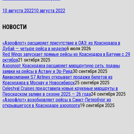
10 августа 2022
10 августа 2022
НОВОСТИ
«Аэрофлот» расширяет присутствие в ОАЭ: из Краснодара в
Дубай — четыре рейса в неделю
6 июля 2026
Red Wings запускает прямые рейсы из Краснодара в Батуми с 29
октября
21 октября 2025
Аэропорт Краснодара расширяет маршрутную сеть: поданы
заявки на рейсы в Астану и Эр-Рияд
30 сентября 2025
Авиакомпания S7 Airlines открывает продажи билетов из
Краснодара в Москву и Новосибирск
25 сентября 2025
Celestyal Cruises представила новые круизные маршруты в
Персидском заливе в сезоне 2025 — 26 года
24 сентября 2025
«Аэрофлот» возобновляет рейсы в Санкт-Петербург из
открывшегося в Краснодаре аэропорта
19 сентября 2025