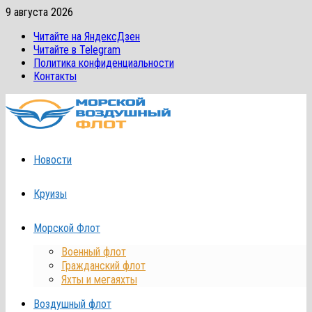
Перейти
9 августа 2026
к
Читайте на ЯндексДзен
содержимому
Читайте в Telegram
Политика конфиденциальности
Контакты
Новости
Круизы
Морской Флот
Военный флот
Гражданский флот
Яхты и мегаяхты
Воздушный флот