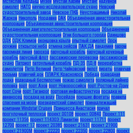
Мстислав Келдыш
музей
Мустай Карим
Мустанг
надувной
самолет
НАТО
научно-исследовательское судно
Невский
судостроительный завод
Невское ПКБ
Неустрашимый
Николай
Жарков
Никополь
Нордавиа
ОАК
Объединённая авиастроительная
корпорация
Объединенная авиастроительная корпорация
Объединенная двигателестроительная корпорация
Объединенная
судостроительная корпорация
Огни большого города
Одинцово
ОДК
ОДК Климов
оконцовка крыла
опытный самолет
Орск
оружие
открытое небо
отмена рейсов
ПАК ДА
пандемия
паром
паромная линия
пароход
парусный корабль
парусный круизный
корабль
парусный флот
пассажирские перевозки
пассажирское
судно
Патриот
патрульный корабль
ПД-35
ПД-8
переработка
самолетов
Петр Великий
Петр Чайковский
пилот
пираты
плавучая
тюрьма
плавучий док
ПЛАРК Красноярск
Победа
подводная
лодка
подводный беспилотник
пожар самолета
полярный лайнер
поповка
порт
порт Азов
порт Новороссийск
порт Ростов-на-Дону
порт Сочи
порт Таганрог
портовая инфраструктура
посадка на
авианосец
посадка на воду
Посейдон
поющие фрегаты
правила
спасения на море
президентский самолет
принадлежащий
компании Windstar Cruises
Принцесса Анастасия
причал
прогулочный теплоход
проект 00108
проект 00840
Проект 111
проект 11356
проект 11430Э Ламантин
проект 11711
проект
12700
проект 17
проект 20385
проект 21631
проект 21900
проект 21900М
проект 22220
проект 22350
проект 22800
проект