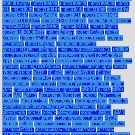
23000 Шторм
проект 23550
Проект 23560
проект 23900
проект
301
проект 302
проект 33DD
проект 588
проект 636
проект 677
проект 885М
проект 92-016
проект 941
проект CNF11CPD
проект KDDX-Class
проект KDX–III Batch II
проект Moj-6 Trimaran
проект PV300
проект RSD59
проект RSD81
проект Shpere
проект TF-2000 Class
проект Арктур
проект Байкал
проект
Карелия
Проект УМК Варан
проекты беспилотников
проекты
самолетов
проекты судов
прорт Новороссийск
противовоздушная оборона
противолодочный самолет
ПСК-180
разведывательный корабль
разведывательный корабль Иван
Хрус
разрез судна
ракета
ракета калибр
ракета циркон
ракетный
крейсер
распродажа билетов
региональные аэропорты
реестр
туроператоров
Резкий
рейтинг
рейтинг Skytrax
рейтинг
беспилотников
река Дон
река-море
реплика судна
Ретивый
речное судно
речной круиз
речной круизный теплоход
речной
флот
речные круизы
речные перевозки
РИВЦ Пулково
РКВП
Бора
РЛС
Родина
Рождество Христово
ролкер
Росавиация
росатом
Росатомфлот
Росморпорт
Росморречфлот
Роснефть
Российское общество пароходства и торговли
Россия
Роствертол
ростех
Ростех
Ростуризм
роторный парус
РУМО
Руслан
рыболовный флот
рыбопромысловый флот
Сrystal
Serenity
саблет
салон авиалайнера
самолет
самолет амфибия
самолет Байкал
самолет вертикального взлета
самолет