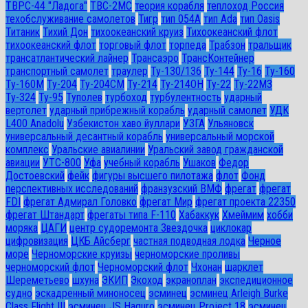
ТВРС-44 "Ладога"
ТВС-2МС
теория корабля
теплоход Россия
техобслуживание самолетов
Тигр
тип 054А
тип Ada
тип Oasis
Титаник
Тихий Дон
тихоокеанский круиз
Тихоокеанский флот
тихоокеанский флот
торговый флот
торпеда
Трабзон
тральщик
трансатлантический лайнер
Трансаэро
ТрансКонтейнер
транспортный самолет
траулер
Ту-130/136
Ту-144
Ту-16
Ту-160
Ту-160М
Ту-204
Ту-204СМ
Ту-214
Ту-214ОН
Ту-22
Ту-22М3
Ту-324
Ту-95
Туполев
турбоход
турбулентность
ударный
вертолет
ударный прибрежный корабль
ударный самолет
УДК
L400 Anadolu
Узбекистон хаво йуллари
УЗГА
Ульяновск
универсальный десантный корабль
универсальный морской
комплекс
Уральские авиалинии
Уральский завод гражданской
авиации
УТС-800
Уфа
учебный корабль
Ушаков
Федор
Достоевский
фейк
фигуры высшего пилотажа
флот
Фонд
перспективных исследований
франзузский ВМФ
фрегат
фрегат
FDI
фрегат Адмирал Головко
фрегат Мир
фрегат проекта 22350
фрегат Штандарт
фрегаты типа F-110
Хабаккук
Хмеймим
хобби
моряка
ЦАГИ
центр судоремонта Звездочка
циклокар
цифровизация
ЦКБ Айсберг
частная подводная лодка
Черное
море
Черноморские круизы
черноморские проливы
черноморский флот
Черноморский флот
Чхонан
шарклет
Шереметьево
шхуна
ЭКИП
Экоход
экраноплан
экспедиционное
судно
эскадренный миноносец
эсминец
эсминец Arleigh Burke
Class Flight III
эсминец JS Haguro
эсминец Project 18
эсминец