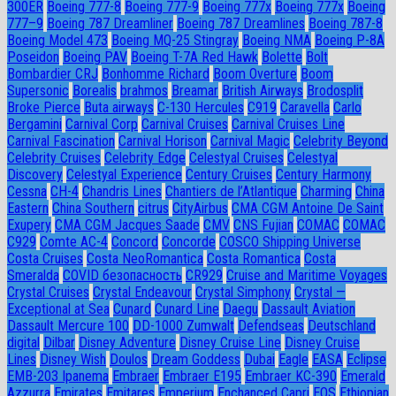
300ER
Boeing 777-8
Boeing 777-9
Boeing 777x
Boeing 777х
Boeing
777–9
Boeing 787 Dreamliner
Boeing 787 Dreamlines
Boeing 787-8
Boeing Model 473
Boeing MQ-25 Stingray
Boeing NMA
Boeing P-8A
Poseidon
Boeing PAV
Boeing T-7A Red Hawk
Bolette
Bolt
Bombardier CRJ
Bonhomme Richard
Boom Overture
Boom
Supersonic
Borealis
brahmos
Breamar
British Airways
Brodosplit
Broke Pierce
Buta airways
C-130 Hercules
C919
Caravella
Carlo
Bergamini
Carnival Corp
Carnival Cruises
Carnival Cruises Line
Carnival Fascination
Carnival Horison
Carnival Magic
Celebrity Beyond
Celebrity Cruises
Celebrity Edge
Celestyal Cruises
Celestyal
Discovery
Celestyal Experience
Century Cruises
Century Harmony
Cessna
CH-4
Chandris Lines
Chantiers de l’Atlantique
Charming
China
Eastern
China Southern
citrus
CityAirbus
CMA CGM Antoine De Saint
Exupery
CMA CGM Jacques Saade
CMV
CNS Fujian
COMAC
COMAC
C929
Comte AC-4
Concord
Concorde
COSCO Shipping Universe
Costa Cruises
Costa NeoRomantica
Costa Romantica
Costa
Smeralda
COVID безопасность
CR929
Cruise and Maritime Voyages
Crystal Cruises
Crystal Endeavour
Crystal Simphony
Crystal —
Exceptional at Sea
Cunard
Cunard Line
Daegu
Dassault Aviation
Dassault Mercure 100
DD-1000 Zumwalt
Defendseas
Deutschland
digital
Dilbar
Disney Adventure
Disney Cruise Line
Disney Cruise
Lines
Disney Wish
Doulos
Dream Goddess
Dubai
Eagle
EASA
Eclipse
EMB-203 Ipanema
Embraer
Embraer E195
Embraer KC-390
Emerald
Azzurra
Emirates
Emitares
Emperium
Enchanced Capri
EOS
Ethiopian