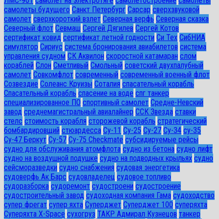
ЛМС-901
самолет на электротяге
самолетостроение
самолеты
самолеты будущего
Санкт Петербург
Сарсар
сверхзвуковой
самолет
сверхкороткий взлет
Северная верфь
Северная сказка
Северный флот
Севмаш
Сергей Дягилев
Сергей Котов
сертификат ковид
сертификат летной годности
Си Тех
СибНИА
симулятор
Сириус
система бронирования авиабилетов
система
управления судном
СК Аквилон
скоростной катамаран
слом
кораблей
Слон
Сметливый
Смольный
советский двухпалубный
самолет
Совкомфлот
современный
современный военный флот
Созвездие
Солеанс Круизы
Соталия
спасательный корабль
Спасательный корабль
спасение на воде
спг танкер
специализированное ПО
спортивный самолет
Средне-Невский
завод
среднемагистральный авиалайнер
ССК Звезда
ставки
стелс
стоимость корабля
сторожевой корабль
стратегический
бомбардировщий
стюардесса
Су-11
Су-25
Су-27
Су-34
су-35
Су-47 Беркут
Су-57
Су-75 Checkmate
субсидируемые рейсы
судно для обслуживания атомфлота
судно из бетона
судно лифт
судно на воздушной подушке
судно на подводных крыльях
судно
сейсморазведки
судно снабжения
судовая энергетика
судоверфь Ак Барс
судовладелец
судовое топливо
судоразборка
судоремонт
судостроени
судостроение
судостроительный завод
судоходная компания Гама
судоходство
супер фрегат
супер яхта
Суперджет
Суперджет 100
суперяхта
Суперяхта X-Space
сухогруз
ТАКР Адмирал Кузнецов
танкер