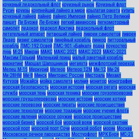
круизный ледокольный флот
круизный рынок
Круизный флот
Русич
круизы
крупнейший лайнер в мире
крылатая ракета
купить
круизный лайнер
лайнер
лайнер Империя
лайнер Петр Великий
ланцет
Ле Бурже
Ле-Бурже
легкий авианосец
легкомоторный
самолет
ледокол
ледокол Арктика
ледокольный флот
летательный аппарат
летающий лайнер
ливреи самолетов
ливрея
Лидер
лизинг самолетов
линейный корабль
линкор
литторальный
корабль
ЛМС-192 Освей
ЛМС-901 «Байкал»
лодка
лоукостер
лунь
М-25
Макран
МАКС
МАКС 2021
МАКС 2023
МАКС-2021
Максим Горький
Маленький принц
малый ракетный корабль
маркетинг
Маршал Шапошников
мегаяхта
межфлотский переход
Мелец М-15
Меркурий
Метеор
Метеор 12М
Ми-12
Ми-26
Ми-28HM
Ми-8
Минск
Минтранс России
Мистраль
Михаил
Кутузов
Можайск
мойка самолета
молния
монитор
монография
морская безопасность
морская история
морская регата
морская
служба
морская тень
морская техника
морские грузоперевозки
морские грузщоперевозки
морские истории
морские котики
морские перевозки
морские пираты
морские происшествия
морские технологии
морские традиции
морские учения флота
морские явления
морское оружие
морское происшествие
морской бизнес
морской бой
морской вояж
морской охотник
морской порт
морской порт Сочи
морской робот
моряк
Москва
Московское речное пароходство
Мостурфлот
МРК Буря
МС-21