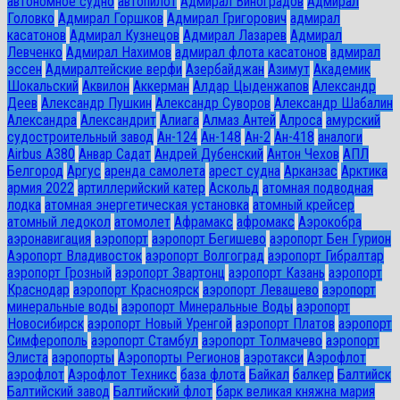
автономное судно
автопилот
Адмирал Виноградов
Адмирал
Головко
Адмирал Горшков
Адмирал Григорович
адмирал
касатонов
Адмирал Кузнецов
Адмирал Лазарев
Адмирал
Левченко
Адмирал Нахимов
адмирал флота касатонов
адмирал
эссен
Адмиралтейские верфи
Азербайджан
Азимут
Академик
Шокальский
Аквилон
Аккерман
Алдар Цыденжапов
Александр
Деев
Александр Пушкин
Александр Суворов
Александр Шабалин
Александра
Александрит
Алиага
Алмаз Антей
Алроса
амурский
судостроительный завод
Ан-124
Ан-148
Ан-2
Ан-418
аналоги
Airbus A380
Анвар Садат
Андрей Дубенский
Антон Чехов
АПЛ
Белгород
Аргус
аренда самолета
арест судна
Арканзас
Арктика
армия 2022
артиллерийский катер
Аскольд
атомная подводная
лодка
атомная энергетическая установка
атомный крейсер
атомный ледокол
атомолет
Афрамакс
афромакс
Аэрокобра
аэронавигация
аэропорт
аэропорт Бегишево
аэропорт Бен Гурион
Аэропорт Владивосток
аэропорт Волгоград
аэропорт Гибралтар
аэропорт Грозный
аэропорт Звартонц
аэропорт Казань
аэропорт
Краснодар
аэропорт Красноярск
аэропорт Левашево
аэропорт
минеральные воды
аэропорт Минеральные Воды
аэропорт
Новосибирск
аэропорт Новый Уренгой
аэропорт Платов
аэропорт
Симферополь
аэропорт Стамбул
аэропорт Толмачево
аэропорт
Элиста
аэропорты
Аэропорты Регионов
аэротакси
Аэрофлот
аэрофлот
Аэрофлот Техникс
база флота
Байкал
балкер
Балтийск
Балтийский завод
Балтийский флот
барк великая княжна мария