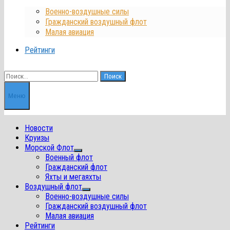
Военно-воздушные силы
Гражданский воздушный флот
Малая авиация
Рейтинги
Найти:
Меню
Новости
Круизы
Морской Флот
Показать
Военный флот
подменю
Гражданский флот
Яхты и мегаяхты
Воздушный флот
Показать
Военно-воздушные силы
подменю
Гражданский воздушный флот
Малая авиация
Рейтинги