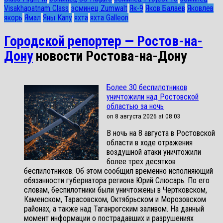
Visakhapatnam Class
эсминец Zumwalt
Як-9
Яков Балаев
Яковлев
якорь
Ямал
Яны Капу
яхта
яхта Galleon
Городской репортер — Ростов-на-
Дону
новости Ростова-на-Дону
Более 30 беспилотников
уничтожили над Ростовской
областью за ночь
on 8 августа 2026 at 08:03
В ночь на 8 августа в Ростовской
области в ходе отражения
воздушной атаки уничтожили
более трех десятков
беспилотников. Об этом сообщил временно исполняющий
обязанности губернатора региона Юрий Слюсарь. По его
словам, беспилотники были уничтожены в Чертковском,
Каменском, Тарасовском, Октябрьском и Морозовском
районах, а также над Таганрогским заливом. На данный
момент информации о пострадавших и разрушениях