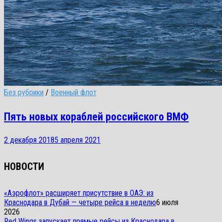
Без рубрики
/
Военный флот
Пять новых кораблей российского ВМФ
2 декабря 2018
5 апреля 2021
НОВОСТИ
«Аэрофлот» расширяет присутствие в ОАЭ: из
Краснодара в Дубай — четыре рейса в неделю
6 июля
2026
Red Wings запускает прямые рейсы из Краснодара в