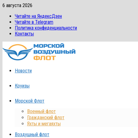
Перейти
6 августа 2026
к
Читайте на ЯндексДзен
содержимому
Читайте в Telegram
Политика конфиденциальности
Контакты
Новости
Круизы
Морской Флот
Военный флот
Гражданский флот
Яхты и мегаяхты
Воздушный флот