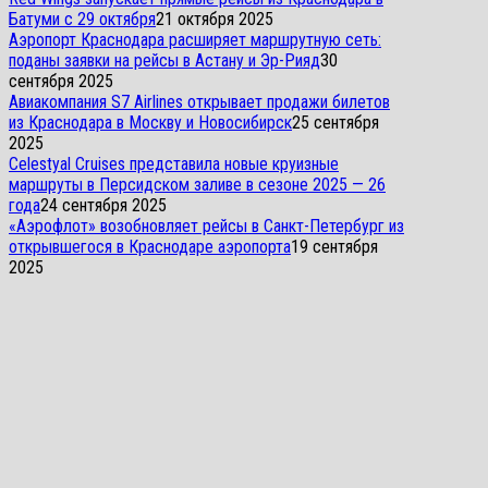
Батуми с 29 октября
21 октября 2025
Аэропорт Краснодара расширяет маршрутную сеть:
поданы заявки на рейсы в Астану и Эр-Рияд
30
сентября 2025
Авиакомпания S7 Airlines открывает продажи билетов
из Краснодара в Москву и Новосибирск
25 сентября
2025
Celestyal Cruises представила новые круизные
маршруты в Персидском заливе в сезоне 2025 — 26
года
24 сентября 2025
«Аэрофлот» возобновляет рейсы в Санкт-Петербург из
открывшегося в Краснодаре аэропорта
19 сентября
2025