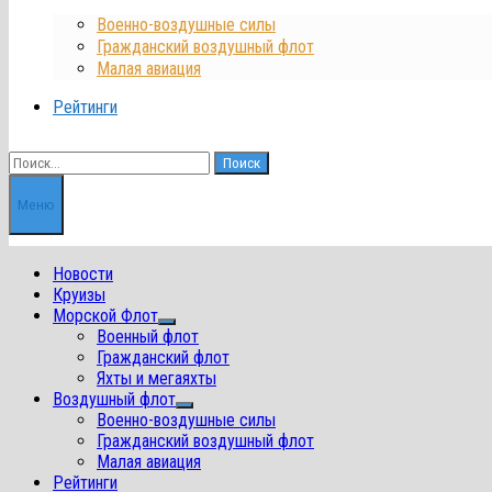
Военно-воздушные силы
Гражданский воздушный флот
Малая авиация
Рейтинги
Найти:
Меню
Новости
Круизы
Морской Флот
Показать
Военный флот
подменю
Гражданский флот
Яхты и мегаяхты
Воздушный флот
Показать
Военно-воздушные силы
подменю
Гражданский воздушный флот
Малая авиация
Рейтинги