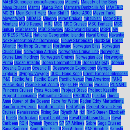
MAERSK проект контейнеровоза
Majesty
Majesty of the Seas
Mano Cruises
Mantra
Marco Polo
Marmara Denizcilik AS
MAVERIC
MC-21
Mein Schiff Herz
Mein Shiff 1
Meko-A300
Meyer Turku
Meyer Werft
MIDALS
Minerva
Miray Cruises
mitsubishi
Moby SPL
Montana
MQ-9 Reaper
MRJ
MSC
MSC Cruises
MSC Fantasia
MSC
Gulsun
MSC Mandy
MSC Seaview
MSC World Europe
MSPL
MV
XPRESS PEARL
National Geographic Islander
Naval Group
Navantia
Next-Generation Air Dominance
Nieuw Statendam
NordStar
Norse
Atlantic
Northrop Grumman
Northwind
Norvegian Bliss
Norvegian
Cruise Line
Norwegian Airlines
Norwegian Cruise Line
Norwegian
Cruise Line Holdings
Norwegian Cruises
Norwegian Joy
Norwegian
Prima
Ocean Atlantic
Ocean Commuter 108
Ocean Majesty
Oceana
Oceania Cruises
Oceanic III
Oceanwode Expeditions
Olympic
Explorer
Olympic Voyager
OOCL Hong Kong
Orient Express Silenseas
P&O
Pacific Aria
Pacific Dawn
Pacific Venus
Pan American
PANG
Peace Boat
Peace Boat Zenith
Pegas Fly
Pelorus
Picasso
PONANT
Princess Cruises
Prinz Adalbert
Project Bravo
Project Kasatka
Project Luminance
Pullmantur Cruises
PV300VD
Quantas
Queen
Anna
Queen of the Oceans
Race for Water
Raden Eddy Martadinata
Ramform Hyperion
Ramform Titan
Red Wings
Regent Seven Seas
Cruises
Renaissance
Rising Sun
Riyadh Air
rkfl
RMS Queen Elizabeth
2
Ro-Ro
Rotterdam
Royal Caribbean
Royal Caribbean Group
Royal
Caribean
RQ-4
Ryanair
Ryndam
S7
S7 Airlines
Sabre
Saga Cruises
Saga Sapphire
Saint John Paul II
San Antonio
SAS Amatola
Satoshi