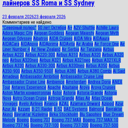
лайнеров SS Roma и SS Sydney
23 февраля 2026
23 февраля 2026
Комментариев не найдено.
"Северный полюс"
50 лет Октября
A+
A2V-Shuttle
Achille Lauro
Adora Magic City
Aegean Goddess
Aegean Majesty
Aegean Myth
Aegean Odyssey
Aibatros
AIDA Cruises
AIDA Mira
AIDAaura
AIDACara
AIDAnova
AIDAprima
AIDAvita
Air Arabia
Air Force One
Air
Liner Number 4
Air New Zealand
Air Serbia
Air Tanzania
Airbus
Airbus A220
Airbus A220-300
Airbus A310
Airbus A320
Airbus A320
neo
Airbus A320neo
Airbus A321
Airbus A321neo
Airbus A321XLR
Airbus A330
Airbus A330-300
Airbus A330neo
Airbus A350
Airbus
A350-900
Airbus A350-950F
Airbus A380
Airbus A380 Combi
Al Said
Amadeus
Ambassador Ambition
Ambassador Cruise Line
Ambassador Сruise Line
Ambience
Amsterdam
Andrea Doria
ANEX
Tour
Antares Experience
Apache
Aquitaine
Aroya
Aroya Cruises
Aston Martin конвертоплан
Astor
Astoria
Astoria Grande
Astoria
Nova
Astro Ocean Cruise
Astroia Grande
Atlas Air
Atlas Ocean
Voyages
Avelo Airlines
Avianca
AZAL
Azamara Onward
Azipod
Azur
Azur Air
Azzam
B-21 Raider
B-52
BAE Systems
Balmoral
Bayraktar
Akinci
Bayraktar Kizilelma
Birka Stockholm
Blu Sapphire
Blue Dream
Melody
Boeing
Boeing 707
Boeing 737 MAX
Boeing 737 MAX 10
Boeing 737 NG
Boeing 737-100
Boeing 737-200
Boeing 737-500