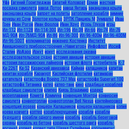
Уфа
Евгений Горигледжан
Евпатий Коловрат
Ермак
жесткая
посадка самолета
завод Лотос
завод Янтарь
заканцовка крыла
законцовка крыла
запрет на полеты
затопление корабля
зимние
круизы из Сочи
Золотое кольцо
ЗРПК Панцирь М
Зумвальт
Иван
Грен
Иван Рогов
Иван Фролов
Иван Хрус
Игорь Глухов
игры
Ил-112
Ил-112В
Ил-114-300
Ил-196
Ил-38
Ил-66
Ил-74
Ил-76
МД-90А
Ил-76МД-90А
Ил-86
Ил-96-300
Ил-96-400м
Ил-96-400М
Ил-96-500Т
иллюминатор
инженер Костенко
Институт
Авиационного приборостроения «Навигатор»
Инфофлот
Иосиф
Сталин
ИрАэро
Иркут
иркут
исследования океана
исследовательское судно
истоиия авиации
история авиации
история пассажирских лайнеров
история флота
истребитель
К-7
Ка-226Т
Ка-52
Казанский авиазавод
Кайман
калашников
капитан
капитан корабля
Каракурт
Каспийская флотилия
катамаран
катапульта
катастрофа Boeing 737 Max
катастрофа Superjet 100
катастрофа Титаника
катер
катер-танк
кино
кладбище кораблей
кладбище самолетов
клипер
Князь Владимир
кодекс
мореплавания
Комета
Коммуна
конвенция Монтре
конверсия
самолета
конвертоплан
конвертоплан Bell Nexus
контейнеровоз
концепция eoseas
концерн Калашников
концерн калашников
копия
ноева ковчега
коптер
кораблекрушение
корабли
корабли
будущего
корабли одного имени
корабль
корабль береговой
охраны
корабль из бетона
корабль шестого ранга
корабль-
арсенал
корвет
корвет типа Шахид Сулеймани
коронавирус