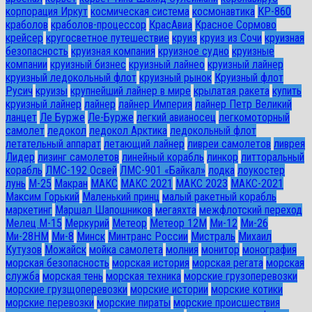
корпорация Иркут
космическая система
космонавтика
КР-860
краболов
краболов-процессор
КрасАвиа
Красное Сормово
крейсер
кругосветное путешествие
круиз
круиз из Сочи
круизная
безопасность
круизная компания
круизное судно
круизные
компании
круизный бизнес
круизный лайнео
круизный лайнер
круизный ледокольный флот
круизный рынок
Круизный флот
Русич
круизы
крупнейший лайнер в мире
крылатая ракета
купить
круизный лайнер
лайнер
лайнер Империя
лайнер Петр Великий
ланцет
Ле Бурже
Ле-Бурже
легкий авианосец
легкомоторный
самолет
ледокол
ледокол Арктика
ледокольный флот
летательный аппарат
летающий лайнер
ливреи самолетов
ливрея
Лидер
лизинг самолетов
линейный корабль
линкор
литторальный
корабль
ЛМС-192 Освей
ЛМС-901 «Байкал»
лодка
лоукостер
лунь
М-25
Макран
МАКС
МАКС 2021
МАКС 2023
МАКС-2021
Максим Горький
Маленький принц
малый ракетный корабль
маркетинг
Маршал Шапошников
мегаяхта
межфлотский переход
Мелец М-15
Меркурий
Метеор
Метеор 12М
Ми-12
Ми-26
Ми-28HM
Ми-8
Минск
Минтранс России
Мистраль
Михаил
Кутузов
Можайск
мойка самолета
молния
монитор
монография
морская безопасность
морская история
морская регата
морская
служба
морская тень
морская техника
морские грузоперевозки
морские грузщоперевозки
морские истории
морские котики
морские перевозки
морские пираты
морские происшествия