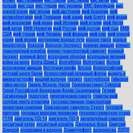
Атлант
вмс германии
вмс греции
ВМС Индии
вмс китая
вмс
польши
вмс сша
вмс турции
вмс украины
ВМС Финляндии
вмс
южной кореи
вмс японии
вмф австралии
вмф бразилии
вмф
великобритании
вмф Германии
вмф дании
вмф Египта
вмф индии
вмф индонезии
вмф ирана
вмф Испании
вмф италии
вмф Китая
вмф китая
ВМФ Норвегии
вмф России
вмф россии
вмф сша
ВМФ
США
вмф турции
вмф Украины
вмф франции
вмф юар
вмф южной
кореи
вмф японии
внутренние водные пути
водное такси
водные
биоресурсы
Водоход
Водоход-Экспресс
военная авиация
военно-
транспортный корабль
военно-транспортный самолет
военный
бюджет
военный флот
воздушная оборона
воздушные явления
война на море
Волга Дрим 2
ВолгаWolga
Волготранс
Волхов
вооружение авиации
Восточная верфь
Восход
Всероссийский
детский центр Океан
Всероссийский круизный форум
выжить в
авиакатастрофе
вышний волочек
газовоз
газотурбоход
Гайворон
гайка иисуса
Гамаль Абдель Насер
Генералиссимус Суворов
Герой Российской Федерации Алдар Цыденжапов
Гетман
Сагайдачный
гидроузел
гиперзвуковая ракета
главком вмф
голубая лента атлантики
Государственная транспортная
лизинговая компания
Гражданские самолеты Сухого
грузовой
парусник
грузовые морские перевозки
грузопассажирское судно
ГТЛК
двигатель ПД-14
двигатель ПД-8
двухпалубный самолет
десантный катер
десантный корабль
Джеральд Форд
Дмитрий
Донской
дозаправка в воздухе
Донинтурфлот
дрононосец
ДЭПЛ