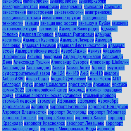
авианосец
авиапервозки
авиаперевозки
авиаперквозки
авиапроисшествия
авиарейсы
авиаремонт
авиасалон
Авиастар
авиастоение
авиастроение
авиатехнологии
авиатренажер
авиационная техника
авиационное оружие
авиационные
технологии
авиация
авиация ввс россии
авиашоу в Дубае
авионика
автономное судно
автопилот
Адмирал Виноградов
Адмирал
Головко
Адмирал Горшков
Адмирал Григорович
адмирал
касатонов
Адмирал Кузнецов
Адмирал Лазарев
Адмирал
Левченко
Адмирал Нахимов
адмирал флота касатонов
адмирал
эссен
Адмиралтейские верфи
Азербайджан
Азимут
Академик
Шокальский
Аквилон
Аккерман
Алдар Цыденжапов
Александр
Деев
Александр Пушкин
Александр Суворов
Александр Шабалин
Александра
Александрит
Алиага
Алмаз Антей
Алроса
амурский
судостроительный завод
Ан-124
Ан-148
Ан-2
Ан-418
аналоги
Airbus A380
Анвар Садат
Андрей Дубенский
Антон Чехов
АПЛ
Белгород
Аргус
аренда самолета
арест судна
Арканзас
Арктика
армия 2022
артиллерийский катер
Аскольд
атомная подводная
лодка
атомная энергетическая установка
атомный крейсер
атомный ледокол
атомолет
Афрамакс
афромакс
Аэрокобра
аэронавигация
аэропорт
аэропорт Бегишево
аэропорт Бен Гурион
Аэропорт Владивосток
аэропорт Волгоград
аэропорт Гибралтар
аэропорт Грозный
аэропорт Звартонц
аэропорт Казань
аэропорт
Краснодар
аэропорт Красноярск
аэропорт Левашево
аэропорт
минеральные воды
аэропорт Минеральные Воды
аэропорт