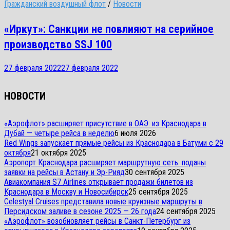
Гражданский воздушный флот
/
Новости
«Иркут»: Санкции не повлияют на серийное
производство SSJ 100
27 февраля 2022
27 февраля 2022
НОВОСТИ
«Аэрофлот» расширяет присутствие в ОАЭ: из Краснодара в
Дубай — четыре рейса в неделю
6 июля 2026
Red Wings запускает прямые рейсы из Краснодара в Батуми с 29
октября
21 октября 2025
Аэропорт Краснодара расширяет маршрутную сеть: поданы
заявки на рейсы в Астану и Эр-Рияд
30 сентября 2025
Авиакомпания S7 Airlines открывает продажи билетов из
Краснодара в Москву и Новосибирск
25 сентября 2025
Celestyal Cruises представила новые круизные маршруты в
Персидском заливе в сезоне 2025 — 26 года
24 сентября 2025
«Аэрофлот» возобновляет рейсы в Санкт-Петербург из