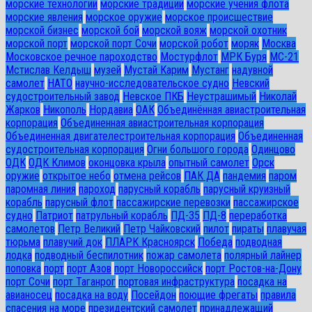
морские технологии
морские традиции
морские учения флота
морские явления
морское оружие
морское происшествие
морской бизнес
морской бой
морской вояж
морской охотник
морской порт
морской порт Сочи
морской робот
моряк
Москва
Московское речное пароходство
Мостурфлот
МРК Буря
МС-21
Мстислав Келдыш
музей
Мустай Карим
Мустанг
надувной
самолет
НАТО
научно-исследовательское судно
Невский
судостроительный завод
Невское ПКБ
Неустрашимый
Николай
Жарков
Никополь
Нордавиа
ОАК
Объединённая авиастроительная
корпорация
Объединенная авиастроительная корпорация
Объединенная двигателестроительная корпорация
Объединенная
судостроительная корпорация
Огни большого города
Одинцово
ОДК
ОДК Климов
оконцовка крыла
опытный самолет
Орск
оружие
открытое небо
отмена рейсов
ПАК ДА
пандемия
паром
паромная линия
пароход
парусный корабль
парусный круизный
корабль
парусный флот
пассажирские перевозки
пассажирское
судно
Патриот
патрульный корабль
ПД-35
ПД-8
переработка
самолетов
Петр Великий
Петр Чайковский
пилот
пираты
плавучая
тюрьма
плавучий док
ПЛАРК Красноярск
Победа
подводная
лодка
подводный беспилотник
пожар самолета
полярный лайнер
поповка
порт
порт Азов
порт Новороссийск
порт Ростов-на-Дону
порт Сочи
порт Таганрог
портовая инфраструктура
посадка на
авианосец
посадка на воду
Посейдон
поющие фрегаты
правила
спасения на море
президентский самолет
принадлежащий