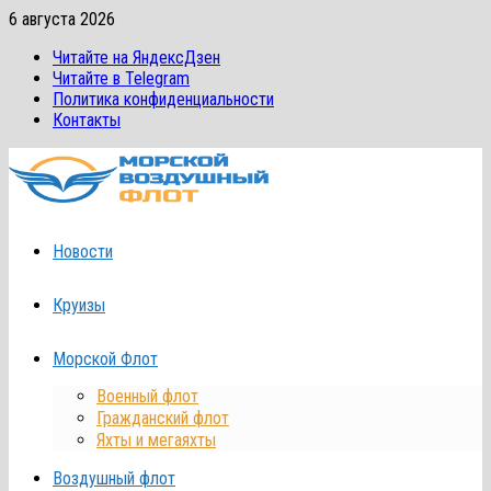
Перейти
6 августа 2026
к
Читайте на ЯндексДзен
содержимому
Читайте в Telegram
Политика конфиденциальности
Контакты
Новости
Круизы
Морской Флот
Военный флот
Гражданский флот
Яхты и мегаяхты
Воздушный флот