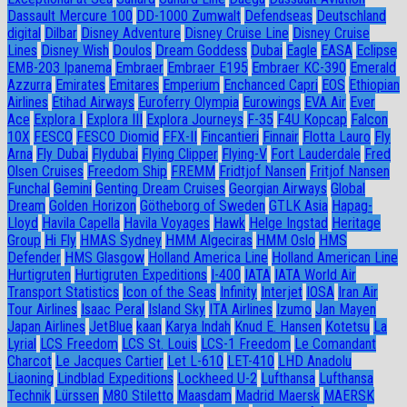
Dassault Mercure 100
DD-1000 Zumwalt
Defendseas
Deutschland
digital
Dilbar
Disney Adventure
Disney Cruise Line
Disney Cruise
Lines
Disney Wish
Doulos
Dream Goddess
Dubai
Eagle
EASA
Eclipse
EMB-203 Ipanema
Embraer
Embraer E195
Embraer KC-390
Emerald
Azzurra
Emirates
Emitares
Emperium
Enchanced Capri
EOS
Ethiopian
Airlines
Etihad Airways
Euroferry Olympia
Eurowings
EVA Air
Ever
Ace
Explora I
Explora III
Explora Journeys
F-35
F4U Корсар
Falcon
10X
FESCO
FESCO Diomid
FFX-II
Fincantieri
Finnair
Flotta Lauro
Fly
Arna
Fly Dubai
Flydubai
Flying Clipper
Flying-V
Fort Lauderdale
Fred
Olsen Cruises
Freedom Ship
FREMM
Fridtjof Nansen
Fritjof Nansen
Funchal
Gemini
Genting Dream Cruises
Georgian Airways
Global
Dream
Golden Horizon
Götheborg of Sweden
GTLK Asia
Hapag-
Lloyd
Havila Capella
Havila Voyages
Hawk
Helge Ingstad
Heritage
Group
Hi Fly
HMAS Sydney
HMM Algeciras
HMM Oslo
HMS
Defender
HMS Glasgow
Holland America Line
Holland American Line
Hurtigruten
Hurtigruten Expeditions
I-400
IATA
IATA World Air
Transport Statistics
Icon of the Seas
Infinity
Interjet
IOSA
Iran Air
Tour Airlines
Isaac Peral
Island Sky
ITA Airlines
Izumo
Jan Mayen
Japan Airlines
JetBlue
kaan
Karya Indah
Knud E. Hansen
Kotetsu
La
Lyrial
LCS Freedom
LCS St. Louis
LCS-1 Freedom
Le Comandant
Charcot
Le Jacques Cartier
Let L-610
LET-410
LHD Anadolu
Liaoning
Lindblad Expeditions
Lockheed U-2
Lufthansa
Lufthansa
Technik
Lürssen
M80 Stiletto
Maasdam
Madrid Maersk
MAERSK