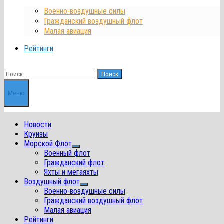
Военно-воздушные силы
Гражданский воздушный флот
Малая авиация
Рейтинги
Найти:
Меню
Новости
Круизы
Морской Флот
Показать
Военный флот
подменю
Гражданский флот
Яхты и мегаяхты
Воздушный флот
Показать
Военно-воздушные силы
подменю
Гражданский воздушный флот
Малая авиация
Рейтинги