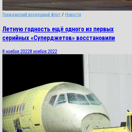
Гражданский воздушный флот
/
Новости
Летную годность ещё одного из первых
серийных «Суперджетов» восстановили
8 ноября 2022
8 ноября 2022