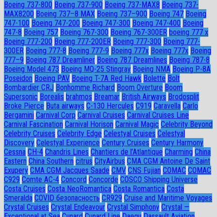
Boeing 737-800
Boeing 737-900
Boeing 737-MAX8
Boeing 737-
MAX8200
Boeing 737–8 MAX
Boeing 737–900
Boeing 747
Boeing
747-100
Boeing 747-200
Boeing 747-300
Boeing 747-400
Boeing
747-8
Boeing 757
Boeing 767-300
Boeing 767-300ER
boeing 777 x
Boeing 777-200
Boeing 777-200ER
Boeing 777-300
Boeing 777-
300ER
Boeing 777-8
Boeing 777-9
Boeing 777x
Boeing 777х
Boeing
777–9
Boeing 787 Dreamliner
Boeing 787 Dreamlines
Boeing 787-8
Boeing Model 473
Boeing MQ-25 Stingray
Boeing NMA
Boeing P-8A
Poseidon
Boeing PAV
Boeing T-7A Red Hawk
Bolette
Bolt
Bombardier CRJ
Bonhomme Richard
Boom Overture
Boom
Supersonic
Borealis
brahmos
Breamar
British Airways
Brodosplit
Broke Pierce
Buta airways
C-130 Hercules
C919
Caravella
Carlo
Bergamini
Carnival Corp
Carnival Cruises
Carnival Cruises Line
Carnival Fascination
Carnival Horison
Carnival Magic
Celebrity Beyond
Celebrity Cruises
Celebrity Edge
Celestyal Cruises
Celestyal
Discovery
Celestyal Experience
Century Cruises
Century Harmony
Cessna
CH-4
Chandris Lines
Chantiers de l’Atlantique
Charming
China
Eastern
China Southern
citrus
CityAirbus
CMA CGM Antoine De Saint
Exupery
CMA CGM Jacques Saade
CMV
CNS Fujian
COMAC
COMAC
C929
Comte AC-4
Concord
Concorde
COSCO Shipping Universe
Costa Cruises
Costa NeoRomantica
Costa Romantica
Costa
Smeralda
COVID безопасность
CR929
Cruise and Maritime Voyages
Crystal Cruises
Crystal Endeavour
Crystal Simphony
Crystal —
Exceptional at Sea
Cunard
Cunard Line
Daegu
Dassault Aviation