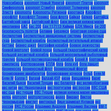
Новосибирск
аэропорт Новый Уренгой
аэропорт Платов
аэропорт
Симферополь
аэропорт Стамбул
аэропорт Толмачево
аэропорт
Элиста
аэропорты
Аэропорты Регионов
аэротакси
Аэрофлот
аэрофлот
Аэрофлот Техникс
база флота
Байкал
балкер
Балтийск
Балтийский завод
Балтийский флот
барк великая княжна мария
николаевна
БАС
бас 200
бдк 11711Э Кайман
БДК Минск
Бе-200
безопасность полетов
Белавиа
Бердянск
береговая охрана сша
беспилотник
Беспилотные авиационные системы
беспилотные
суда
беспилотный корабль
беспилотный летательный аппарат
беттинг
бизнес-джет
биография корабля
боевое дежурство
боевой вертолет
боевой поход
большой гидрографический катер
Большой десантный корабль
большой морозильный рыболовный
траулер
большой противолодочный корабль
Борей А
бортовой
самописец
бортпроводник
БПЛА
бпла
бпла куб
бпла ланцет
броненосец
броненосный флот
броненосный фрегат
бронирование авиабилетов
бронирование круизов
бульб
Буян М
Буян-М
Бэлла-1
Валдай
Валдай 45Р
варан
Варшавянка
Варяг
Василий быков
Василий Трушин
ввс беларуси
ввс великобритании
ввс китая
ввс Нидерландов
ввс португалии
ввс россии
ВВС США
ввс сша
ввс турции
ВВС Турции
великая княжна мария николаевна
вепрь
вертолет
вертолетоносец
видео
Викрант
Виктор
Черномырдин
винглет
винтокрыл
Вице-адмирал Кулаков
вкс
россии
ВКС России
Владимир Андреев
Владимир Васляев
ВМ-Т