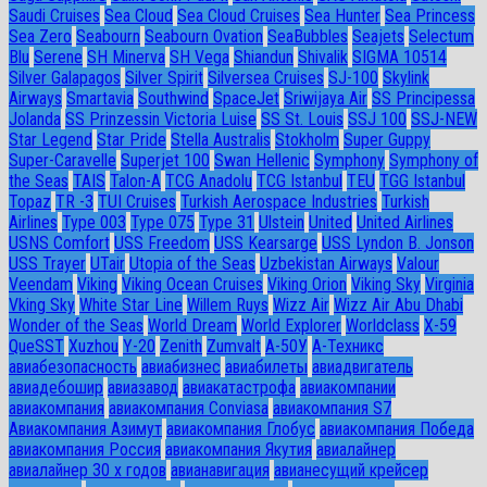
Saudi Cruises
Sea Cloud
Sea Cloud Cruises
Sea Hunter
Sea Princess
Sea Zero
Seabourn
Seabourn Ovation
SeaBubbles
Seajets
Selectum
Blu
Serene
SH Minerva
SH Vega
Shiandun
Shivalik
SIGMA 10514
Silver Galapagos
Silver Spirit
Silversea Cruises
SJ-100
Skylink
Airways
Smartavia
Southwind
SpaceJet
Sriwijaya Air
SS Principessa
Jolanda
SS Prinzessin Victoria Luise
SS St. Louis
SSJ 100
SSJ-NEW
Star Legend
Star Pride
Stella Australis
Stokholm
Super Guppy
Super-Caravelle
Superjet 100
Swan Hellenic
Symphony
Symphony of
the Seas
TAIS
Talon-A
TCG Anadolu
TCG Istanbul
TEU
TGG Istanbul
Topaz
TR -3
TUI Cruises
Turkish Aerospace Industries
Turkish
Airlines
Type 003
Type 075
Type 31
Ulstein
United
United Airlines
USNS Comfort
USS Freedom
USS Kearsarge
USS Lyndon B. Jonson
USS Trayer
UTair
Utopia of the Seas
Uzbekistan Airways
Valour
Veendam
Viking
Viking Ocean Cruises
Viking Orion
Viking Sky
Virginia
Vking Sky
White Star Line
Willem Ruys
Wizz Air
Wizz Air Abu Dhabi
Wonder of the Seas
World Dream
World Explorer
Worldclass
X-59
QueSST
Xuzhou
Y-20
Zenith
Zumvalt
А-50У
А-Техникс
авиабезопасность
авиабизнес
авиабилеты
авиадвигатель
авиадебошир
авиазавод
авиакатастрофа
авиакомпании
авиакомпания
авиакомпания Conviasa
авиакомпания S7
Авиакомпания Азимут
авиакомпания Глобус
авиакомпания Победа
авиакомпания Россия
авиакомпания Якутия
авиалайнер
авиалайнер 30 х годов
авианавигация
авианесущий крейсер