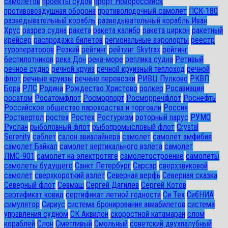
самолетов
проекты судов
прорт Новороссийск
противовоздушная оборона
противолодочный самолет
ПСК-180
разведывательный корабль
разведывательный корабль Иван
Хрус
разрез судна
ракета
ракета калибр
ракета циркон
ракетный
крейсер
распродажа билетов
региональные аэропорты
реестр
туроператоров
Резкий
рейтинг
рейтинг Skytrax
рейтинг
беспилотников
река Дон
река-море
реплика судна
Ретивый
речное судно
речной круиз
речной круизный теплоход
речной
флот
речные круизы
речные перевозки
РИВЦ Пулково
РКВП
Бора
РЛС
Родина
Рождество Христово
ролкер
Росавиация
росатом
Росатомфлот
Росморпорт
Росморречфлот
Роснефть
Российское общество пароходства и торговли
Россия
Роствертол
ростех
Ростех
Ростуризм
роторный парус
РУМО
Руслан
рыболовный флот
рыбопромысловый флот
Сrystal
Serenity
саблет
салон авиалайнера
самолет
самолет амфибия
самолет Байкал
самолет вертикального взлета
самолет
ЛМС-901
самолет на электротяге
самолетостроение
самолеты
самолеты будущего
Санкт Петербург
Сарсар
сверхзвуковой
самолет
сверхкороткий взлет
Северная верфь
Северная сказка
Северный флот
Севмаш
Сергей Дягилев
Сергей Котов
сертификат ковид
сертификат летной годности
Си Тех
СибНИА
симулятор
Сириус
система бронирования авиабилетов
система
управления судном
СК Аквилон
скоростной катамаран
слом
кораблей
Слон
Сметливый
Смольный
советский двухпалубный