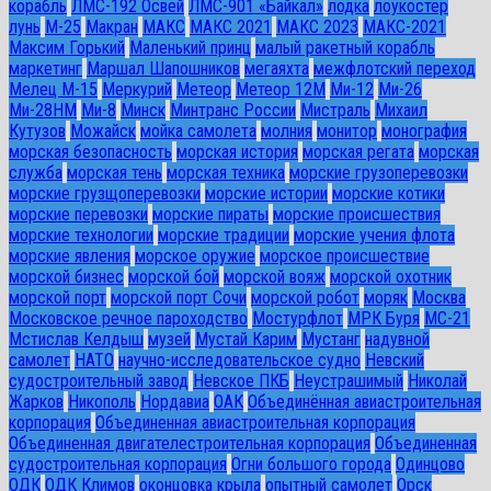
корабль
ЛМС-192 Освей
ЛМС-901 «Байкал»
лодка
лоукостер
лунь
М-25
Макран
МАКС
МАКС 2021
МАКС 2023
МАКС-2021
Максим Горький
Маленький принц
малый ракетный корабль
маркетинг
Маршал Шапошников
мегаяхта
межфлотский переход
Мелец М-15
Меркурий
Метеор
Метеор 12М
Ми-12
Ми-26
Ми-28HM
Ми-8
Минск
Минтранс России
Мистраль
Михаил
Кутузов
Можайск
мойка самолета
молния
монитор
монография
морская безопасность
морская история
морская регата
морская
служба
морская тень
морская техника
морские грузоперевозки
морские грузщоперевозки
морские истории
морские котики
морские перевозки
морские пираты
морские происшествия
морские технологии
морские традиции
морские учения флота
морские явления
морское оружие
морское происшествие
морской бизнес
морской бой
морской вояж
морской охотник
морской порт
морской порт Сочи
морской робот
моряк
Москва
Московское речное пароходство
Мостурфлот
МРК Буря
МС-21
Мстислав Келдыш
музей
Мустай Карим
Мустанг
надувной
самолет
НАТО
научно-исследовательское судно
Невский
судостроительный завод
Невское ПКБ
Неустрашимый
Николай
Жарков
Никополь
Нордавиа
ОАК
Объединённая авиастроительная
корпорация
Объединенная авиастроительная корпорация
Объединенная двигателестроительная корпорация
Объединенная
судостроительная корпорация
Огни большого города
Одинцово
ОДК
ОДК Климов
оконцовка крыла
опытный самолет
Орск