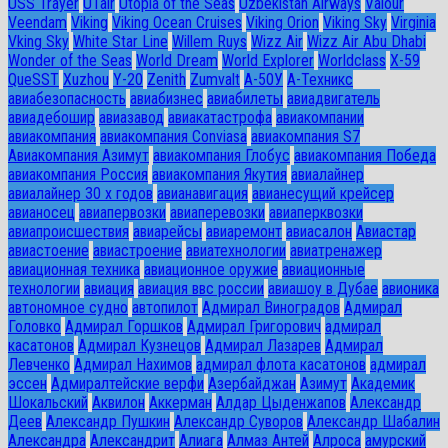
USS Trayer
UTair
Utopia of the Seas
Uzbekistan Airways
Valour
Veendam
Viking
Viking Ocean Cruises
Viking Orion
Viking Sky
Virginia
Vking Sky
White Star Line
Willem Ruys
Wizz Air
Wizz Air Abu Dhabi
Wonder of the Seas
World Dream
World Explorer
Worldclass
X-59
QueSST
Xuzhou
Y-20
Zenith
Zumvalt
А-50У
А-Техникс
авиабезопасность
авиабизнес
авиабилеты
авиадвигатель
авиадебошир
авиазавод
авиакатастрофа
авиакомпании
авиакомпания
авиакомпания Conviasa
авиакомпания S7
Авиакомпания Азимут
авиакомпания Глобус
авиакомпания Победа
авиакомпания Россия
авиакомпания Якутия
авиалайнер
авиалайнер 30 х годов
авианавигация
авианесущий крейсер
авианосец
авиапервозки
авиаперевозки
авиаперквозки
авиапроисшествия
авиарейсы
авиаремонт
авиасалон
Авиастар
авиастоение
авиастроение
авиатехнологии
авиатренажер
авиационная техника
авиационное оружие
авиационные
технологии
авиация
авиация ввс россии
авиашоу в Дубае
авионика
автономное судно
автопилот
Адмирал Виноградов
Адмирал
Головко
Адмирал Горшков
Адмирал Григорович
адмирал
касатонов
Адмирал Кузнецов
Адмирал Лазарев
Адмирал
Левченко
Адмирал Нахимов
адмирал флота касатонов
адмирал
эссен
Адмиралтейские верфи
Азербайджан
Азимут
Академик
Шокальский
Аквилон
Аккерман
Алдар Цыденжапов
Александр
Деев
Александр Пушкин
Александр Суворов
Александр Шабалин
Александра
Александрит
Алиага
Алмаз Антей
Алроса
амурский