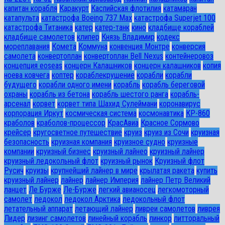
капитан корабля
Каракурт
Каспийская флотилия
катамаран
катапульта
катастрофа Boeing 737 Max
катастрофа Superjet 100
катастрофа Титаника
катер
катер-танк
кино
кладбище кораблей
кладбище самолетов
клипер
Князь Владимир
кодекс
мореплавания
Комета
Коммуна
конвенция Монтре
конверсия
самолета
конвертоплан
конвертоплан Bell Nexus
контейнеровоз
концепция eoseas
концерн Калашников
концерн калашников
копия
ноева ковчега
коптер
кораблекрушение
корабли
корабли
будущего
корабли одного имени
корабль
корабль береговой
охраны
корабль из бетона
корабль шестого ранга
корабль-
арсенал
корвет
корвет типа Шахид Сулеймани
коронавирус
корпорация Иркут
космическая система
космонавтика
КР-860
краболов
краболов-процессор
КрасАвиа
Красное Сормово
крейсер
кругосветное путешествие
круиз
круиз из Сочи
круизная
безопасность
круизная компания
круизное судно
круизные
компании
круизный бизнес
круизный лайнео
круизный лайнер
круизный ледокольный флот
круизный рынок
Круизный флот
Русич
круизы
крупнейший лайнер в мире
крылатая ракета
купить
круизный лайнер
лайнер
лайнер Империя
лайнер Петр Великий
ланцет
Ле Бурже
Ле-Бурже
легкий авианосец
легкомоторный
самолет
ледокол
ледокол Арктика
ледокольный флот
летательный аппарат
летающий лайнер
ливреи самолетов
ливрея
Лидер
лизинг самолетов
линейный корабль
линкор
литторальный