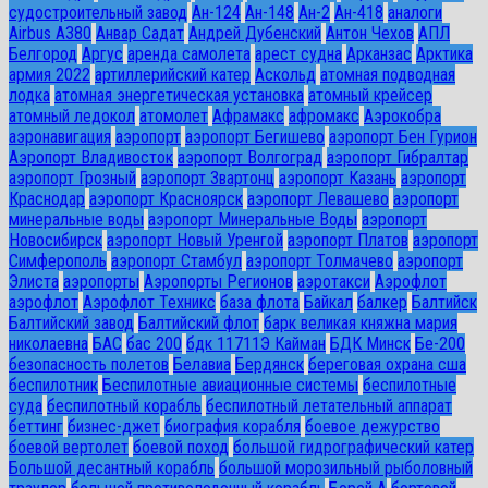
судостроительный завод
Ан-124
Ан-148
Ан-2
Ан-418
аналоги
Airbus A380
Анвар Садат
Андрей Дубенский
Антон Чехов
АПЛ
Белгород
Аргус
аренда самолета
арест судна
Арканзас
Арктика
армия 2022
артиллерийский катер
Аскольд
атомная подводная
лодка
атомная энергетическая установка
атомный крейсер
атомный ледокол
атомолет
Афрамакс
афромакс
Аэрокобра
аэронавигация
аэропорт
аэропорт Бегишево
аэропорт Бен Гурион
Аэропорт Владивосток
аэропорт Волгоград
аэропорт Гибралтар
аэропорт Грозный
аэропорт Звартонц
аэропорт Казань
аэропорт
Краснодар
аэропорт Красноярск
аэропорт Левашево
аэропорт
минеральные воды
аэропорт Минеральные Воды
аэропорт
Новосибирск
аэропорт Новый Уренгой
аэропорт Платов
аэропорт
Симферополь
аэропорт Стамбул
аэропорт Толмачево
аэропорт
Элиста
аэропорты
Аэропорты Регионов
аэротакси
Аэрофлот
аэрофлот
Аэрофлот Техникс
база флота
Байкал
балкер
Балтийск
Балтийский завод
Балтийский флот
барк великая княжна мария
николаевна
БАС
бас 200
бдк 11711Э Кайман
БДК Минск
Бе-200
безопасность полетов
Белавиа
Бердянск
береговая охрана сша
беспилотник
Беспилотные авиационные системы
беспилотные
суда
беспилотный корабль
беспилотный летательный аппарат
беттинг
бизнес-джет
биография корабля
боевое дежурство
боевой вертолет
боевой поход
большой гидрографический катер
Большой десантный корабль
большой морозильный рыболовный