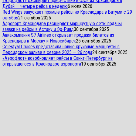
«Аэрофлот» расширяет присутствие в ОАЭ: из Краснодара в
Дубай — четыре рейса в неделю
6 июля 2026
Red Wings запускает прямые рейсы из Краснодара в Батуми с 29
октября
21 октября 2025
Аэропорт Краснодара расширяет маршрутную сеть: поданы
заявки на рейсы в Астану и Эр-Рияд
30 сентября 2025
Авиакомпания S7 Airlines открывает продажи билетов из
Краснодара в Москву и Новосибирск
25 сентября 2025
Celestyal Cruises представила новые круизные маршруты в
Персидском заливе в сезоне 2025 — 26 года
24 сентября 2025
«Аэрофлот» возобновляет рейсы в Санкт-Петербург из
открывшегося в Краснодаре аэропорта
19 сентября 2025