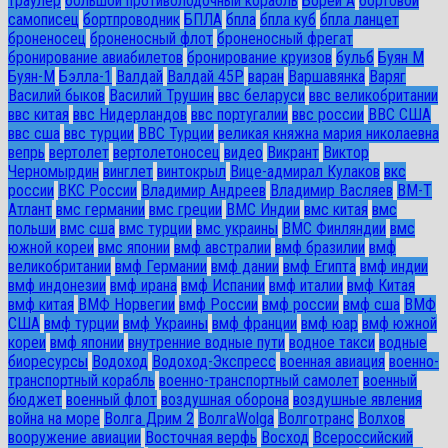
траулер
большой противолодочный корабль
Борей А
бортовой
самописец
бортпроводник
БПЛА
бпла
бпла куб
бпла ланцет
броненосец
броненосный флот
броненосный фрегат
бронирование авиабилетов
бронирование круизов
бульб
Буян М
Буян-М
Бэлла-1
Валдай
Валдай 45Р
варан
Варшавянка
Варяг
Василий быков
Василий Трушин
ввс беларуси
ввс великобритании
ввс китая
ввс Нидерландов
ввс португалии
ввс россии
ВВС США
ввс сша
ввс турции
ВВС Турции
великая княжна мария николаевна
вепрь
вертолет
вертолетоносец
видео
Викрант
Виктор
Черномырдин
винглет
винтокрыл
Вице-адмирал Кулаков
вкс
россии
ВКС России
Владимир Андреев
Владимир Васляев
ВМ-Т
Атлант
вмс германии
вмс греции
ВМС Индии
вмс китая
вмс
польши
вмс сша
вмс турции
вмс украины
ВМС Финляндии
вмс
южной кореи
вмс японии
вмф австралии
вмф бразилии
вмф
великобритании
вмф Германии
вмф дании
вмф Египта
вмф индии
вмф индонезии
вмф ирана
вмф Испании
вмф италии
вмф Китая
вмф китая
ВМФ Норвегии
вмф России
вмф россии
вмф сша
ВМФ
США
вмф турции
вмф Украины
вмф франции
вмф юар
вмф южной
кореи
вмф японии
внутренние водные пути
водное такси
водные
биоресурсы
Водоход
Водоход-Экспресс
военная авиация
военно-
транспортный корабль
военно-транспортный самолет
военный
бюджет
военный флот
воздушная оборона
воздушные явления
война на море
Волга Дрим 2
ВолгаWolga
Волготранс
Волхов
вооружение авиации
Восточная верфь
Восход
Всероссийский