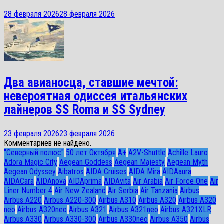
28 февраля 2026
28 февраля 2026
Два авианосца, ставшие мечтой:
невероятная одиссея итальянских
лайнеров SS Roma и SS Sydney
23 февраля 2026
23 февраля 2026
Комментариев не найдено.
"Северный полюс"
50 лет Октября
A+
A2V-Shuttle
Achille Lauro
Adora Magic City
Aegean Goddess
Aegean Majesty
Aegean Myth
Aegean Odyssey
Aibatros
AIDA Cruises
AIDA Mira
AIDAaura
AIDACara
AIDAnova
AIDAprima
AIDAvita
Air Arabia
Air Force One
Air
Liner Number 4
Air New Zealand
Air Serbia
Air Tanzania
Airbus
Airbus A220
Airbus A220-300
Airbus A310
Airbus A320
Airbus A320
neo
Airbus A320neo
Airbus A321
Airbus A321neo
Airbus A321XLR
Airbus A330
Airbus A330-300
Airbus A330neo
Airbus A350
Airbus