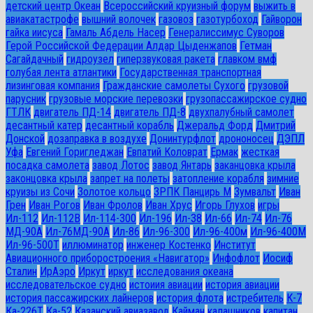
детский центр Океан
Всероссийский круизный форум
выжить в
авиакатастрофе
вышний волочек
газовоз
газотурбоход
Гайворон
гайка иисуса
Гамаль Абдель Насер
Генералиссимус Суворов
Герой Российской Федерации Алдар Цыденжапов
Гетман
Сагайдачный
гидроузел
гиперзвуковая ракета
главком вмф
голубая лента атлантики
Государственная транспортная
лизинговая компания
Гражданские самолеты Сухого
грузовой
парусник
грузовые морские перевозки
грузопассажирское судно
ГТЛК
двигатель ПД-14
двигатель ПД-8
двухпалубный самолет
десантный катер
десантный корабль
Джеральд Форд
Дмитрий
Донской
дозаправка в воздухе
Донинтурфлот
дрононосец
ДЭПЛ
Уфа
Евгений Горигледжан
Евпатий Коловрат
Ермак
жесткая
посадка самолета
завод Лотос
завод Янтарь
заканцовка крыла
законцовка крыла
запрет на полеты
затопление корабля
зимние
круизы из Сочи
Золотое кольцо
ЗРПК Панцирь М
Зумвальт
Иван
Грен
Иван Рогов
Иван Фролов
Иван Хрус
Игорь Глухов
игры
Ил-112
Ил-112В
Ил-114-300
Ил-196
Ил-38
Ил-66
Ил-74
Ил-76
МД-90А
Ил-76МД-90А
Ил-86
Ил-96-300
Ил-96-400м
Ил-96-400М
Ил-96-500Т
иллюминатор
инженер Костенко
Институт
Авиационного приборостроения «Навигатор»
Инфофлот
Иосиф
Сталин
ИрАэро
Иркут
иркут
исследования океана
исследовательское судно
истоиия авиации
история авиации
история пассажирских лайнеров
история флота
истребитель
К-7
Ка-226Т
Ка-52
Казанский авиазавод
Кайман
калашников
капитан