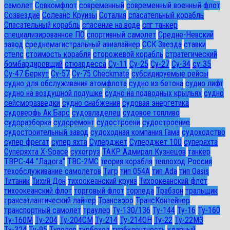
самолет
Совкомфлот
современный
современный военный флот
Созвездие
Солеанс Круизы
Соталия
спасательный корабль
Спасательный корабль
спасение на воде
спг танкер
специализированное ПО
спортивный самолет
Средне-Невский
завод
среднемагистральный авиалайнер
ССК Звезда
ставки
стелс
стоимость корабля
сторожевой корабль
стратегический
бомбардировщий
стюардесса
Су-11
Су-25
Су-27
Су-34
су-35
Су-47 Беркут
Су-57
Су-75 Checkmate
субсидируемые рейсы
судно для обслуживания атомфлота
судно из бетона
судно лифт
судно на воздушной подушке
судно на подводных крыльях
судно
сейсморазведки
судно снабжения
судовая энергетика
судоверфь Ак Барс
судовладелец
судовое топливо
судоразборка
судоремонт
судостроени
судостроение
судостроительный завод
судоходная компания Гама
судоходство
супер фрегат
супер яхта
Суперджет
Суперджет 100
суперяхта
Суперяхта X-Space
сухогруз
ТАКР Адмирал Кузнецов
танкер
ТВРС-44 "Ладога"
ТВС-2МС
теория корабля
теплоход Россия
техобслуживание самолетов
Тигр
тип 054А
тип Ada
тип Oasis
Титаник
Тихий Дон
тихоокеанский круиз
Тихоокеанский флот
тихоокеанский флот
торговый флот
торпеда
Трабзон
тральщик
трансатлантический лайнер
Трансаэро
ТрансКонтейнер
транспортный самолет
траулер
Ту-130/136
Ту-144
Ту-16
Ту-160
Ту-160М
Ту-204
Ту-204СМ
Ту-214
Ту-214ОН
Ту-22
Ту-22М3
Ту-324
Ту-95
Туполев
турбоход
турбулентность
ударный