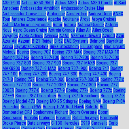
A350-900
Airbus A350-950F
Airbus A380
Airbus A380 Combi
Al Said
Amadeus
Ambassador Ambition
Ambassador Cruise Line
Ambassador Сruise Line
Ambience
Amsterdam
Andrea Doria
ANEX
Tour
Antares Experience
Apache
Aquitaine
Aroya
Aroya Cruises
Aston Martin конвертоплан
Astor
Astoria
Astoria Grande
Astoria
Nova
Astro Ocean Cruise
Astroia Grande
Atlas Air
Atlas Ocean
Voyages
Avelo Airlines
Avianca
AZAL
Azamara Onward
Azipod
Azur
Azur Air
Azzam
B-21 Raider
B-52
BAE Systems
Balmoral
Bayraktar
Akinci
Bayraktar Kizilelma
Birka Stockholm
Blu Sapphire
Blue Dream
Melody
Boeing
Boeing 707
Boeing 737 MAX
Boeing 737 MAX 10
Boeing 737 NG
Boeing 737-100
Boeing 737-200
Boeing 737-500
Boeing 737-800
Boeing 737-900
Boeing 737-MAX8
Boeing 737-
MAX8200
Boeing 737–8 MAX
Boeing 737–900
Boeing 747
Boeing
747-100
Boeing 747-200
Boeing 747-300
Boeing 747-400
Boeing
747-8
Boeing 757
Boeing 767-300
Boeing 767-300ER
boeing 777 x
Boeing 777-200
Boeing 777-200ER
Boeing 777-300
Boeing 777-
300ER
Boeing 777-8
Boeing 777-9
Boeing 777x
Boeing 777х
Boeing
777–9
Boeing 787 Dreamliner
Boeing 787 Dreamlines
Boeing 787-8
Boeing Model 473
Boeing MQ-25 Stingray
Boeing NMA
Boeing P-8A
Poseidon
Boeing PAV
Boeing T-7A Red Hawk
Bolette
Bolt
Bombardier CRJ
Bonhomme Richard
Boom Overture
Boom
Supersonic
Borealis
brahmos
Breamar
British Airways
Brodosplit
Broke Pierce
Buta airways
C-130 Hercules
C919
Caravella
Carlo
Bergamini
Carnival Corp
Carnival Cruises
Carnival Cruises Line