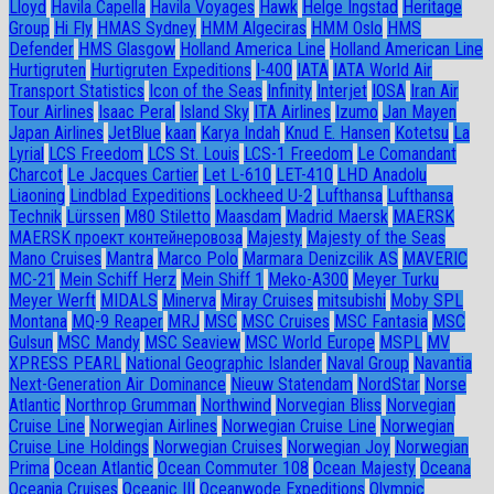
Lloyd
Havila Capella
Havila Voyages
Hawk
Helge Ingstad
Heritage
Group
Hi Fly
HMAS Sydney
HMM Algeciras
HMM Oslo
HMS
Defender
HMS Glasgow
Holland America Line
Holland American Line
Hurtigruten
Hurtigruten Expeditions
I-400
IATA
IATA World Air
Transport Statistics
Icon of the Seas
Infinity
Interjet
IOSA
Iran Air
Tour Airlines
Isaac Peral
Island Sky
ITA Airlines
Izumo
Jan Mayen
Japan Airlines
JetBlue
kaan
Karya Indah
Knud E. Hansen
Kotetsu
La
Lyrial
LCS Freedom
LCS St. Louis
LCS-1 Freedom
Le Comandant
Charcot
Le Jacques Cartier
Let L-610
LET-410
LHD Anadolu
Liaoning
Lindblad Expeditions
Lockheed U-2
Lufthansa
Lufthansa
Technik
Lürssen
M80 Stiletto
Maasdam
Madrid Maersk
MAERSK
MAERSK проект контейнеровоза
Majesty
Majesty of the Seas
Mano Cruises
Mantra
Marco Polo
Marmara Denizcilik AS
MAVERIC
MC-21
Mein Schiff Herz
Mein Shiff 1
Meko-A300
Meyer Turku
Meyer Werft
MIDALS
Minerva
Miray Cruises
mitsubishi
Moby SPL
Montana
MQ-9 Reaper
MRJ
MSC
MSC Cruises
MSC Fantasia
MSC
Gulsun
MSC Mandy
MSC Seaview
MSC World Europe
MSPL
MV
XPRESS PEARL
National Geographic Islander
Naval Group
Navantia
Next-Generation Air Dominance
Nieuw Statendam
NordStar
Norse
Atlantic
Northrop Grumman
Northwind
Norvegian Bliss
Norvegian
Cruise Line
Norwegian Airlines
Norwegian Cruise Line
Norwegian
Cruise Line Holdings
Norwegian Cruises
Norwegian Joy
Norwegian
Prima
Ocean Atlantic
Ocean Commuter 108
Ocean Majesty
Oceana
Oceania Cruises
Oceanic III
Oceanwode Expeditions
Olympic