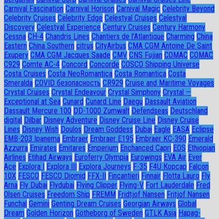
Carnival Fascination
Carnival Horison
Carnival Magic
Celebrity Beyond
Celebrity Cruises
Celebrity Edge
Celestyal Cruises
Celestyal
Discovery
Celestyal Experience
Century Cruises
Century Harmony
Cessna
CH-4
Chandris Lines
Chantiers de l’Atlantique
Charming
China
Eastern
China Southern
citrus
CityAirbus
CMA CGM Antoine De Saint
Exupery
CMA CGM Jacques Saade
CMV
CNS Fujian
COMAC
COMAC
C929
Comte AC-4
Concord
Concorde
COSCO Shipping Universe
Costa Cruises
Costa NeoRomantica
Costa Romantica
Costa
Smeralda
COVID безопасность
CR929
Cruise and Maritime Voyages
Crystal Cruises
Crystal Endeavour
Crystal Simphony
Crystal —
Exceptional at Sea
Cunard
Cunard Line
Daegu
Dassault Aviation
Dassault Mercure 100
DD-1000 Zumwalt
Defendseas
Deutschland
digital
Dilbar
Disney Adventure
Disney Cruise Line
Disney Cruise
Lines
Disney Wish
Doulos
Dream Goddess
Dubai
Eagle
EASA
Eclipse
EMB-203 Ipanema
Embraer
Embraer E195
Embraer KC-390
Emerald
Azzurra
Emirates
Emitares
Emperium
Enchanced Capri
EOS
Ethiopian
Airlines
Etihad Airways
Euroferry Olympia
Eurowings
EVA Air
Ever
Ace
Explora I
Explora III
Explora Journeys
F-35
F4U Корсар
Falcon
10X
FESCO
FESCO Diomid
FFX-II
Fincantieri
Finnair
Flotta Lauro
Fly
Arna
Fly Dubai
Flydubai
Flying Clipper
Flying-V
Fort Lauderdale
Fred
Olsen Cruises
Freedom Ship
FREMM
Fridtjof Nansen
Fritjof Nansen
Funchal
Gemini
Genting Dream Cruises
Georgian Airways
Global
Dream
Golden Horizon
Götheborg of Sweden
GTLK Asia
Hapag-