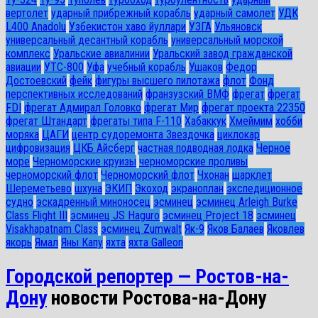
вертолет
ударный прибрежный корабль
ударный самолет
УДК
L400 Anadolu
Узбекистон хаво йуллари
УЗГА
Ульяновск
универсальный десантный корабль
универсальный морской
комплекс
Уральские авиалинии
Уральский завод гражданской
авиации
УТС-800
Уфа
учебный корабль
Ушаков
Федор
Достоевский
фейк
фигуры высшего пилотажа
флот
Фонд
перспективных исследований
франзузский ВМФ
фрегат
фрегат
FDI
фрегат Адмирал Головко
фрегат Мир
фрегат проекта 22350
фрегат Штандарт
фрегаты типа F-110
Хабаккук
Хмеймим
хобби
моряка
ЦАГИ
центр судоремонта Звездочка
циклокар
цифровизация
ЦКБ Айсберг
частная подводная лодка
Черное
море
Черноморские круизы
черноморские проливы
черноморский флот
Черноморский флот
Чхонан
шарклет
Шереметьево
шхуна
ЭКИП
Экоход
экраноплан
экспедиционное
судно
эскадренный миноносец
эсминец
эсминец Arleigh Burke
Class Flight III
эсминец JS Haguro
эсминец Project 18
эсминец
Visakhapatnam Class
эсминец Zumwalt
Як-9
Яков Балаев
Яковлев
якорь
Ямал
Яны Капу
яхта
яхта Galleon
Городской репортер — Ростов-на-
Дону
новости Ростова-на-Дону