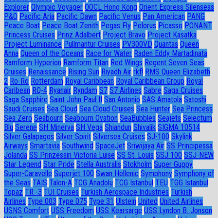
Explorer
Olympic Voyager
OOCL Hong Kong
Orient Express Silenseas
P&O
Pacific Aria
Pacific Dawn
Pacific Venus
Pan American
PANG
Peace Boat
Peace Boat Zenith
Pegas Fly
Pelorus
Picasso
PONANT
Princess Cruises
Prinz Adalbert
Project Bravo
Project Kasatka
Project Luminance
Pullmantur Cruises
PV300VD
Quantas
Queen
Anna
Queen of the Oceans
Race for Water
Raden Eddy Martadinata
Ramform Hyperion
Ramform Titan
Red Wings
Regent Seven Seas
Cruises
Renaissance
Rising Sun
Riyadh Air
rkfl
RMS Queen Elizabeth
2
Ro-Ro
Rotterdam
Royal Caribbean
Royal Caribbean Group
Royal
Caribean
RQ-4
Ryanair
Ryndam
S7
S7 Airlines
Sabre
Saga Cruises
Saga Sapphire
Saint John Paul II
San Antonio
SAS Amatola
Satoshi
Saudi Cruises
Sea Cloud
Sea Cloud Cruises
Sea Hunter
Sea Princess
Sea Zero
Seabourn
Seabourn Ovation
SeaBubbles
Seajets
Selectum
Blu
Serene
SH Minerva
SH Vega
Shiandun
Shivalik
SIGMA 10514
Silver Galapagos
Silver Spirit
Silversea Cruises
SJ-100
Skylink
Airways
Smartavia
Southwind
SpaceJet
Sriwijaya Air
SS Principessa
Jolanda
SS Prinzessin Victoria Luise
SS St. Louis
SSJ 100
SSJ-NEW
Star Legend
Star Pride
Stella Australis
Stokholm
Super Guppy
Super-Caravelle
Superjet 100
Swan Hellenic
Symphony
Symphony of
the Seas
TAIS
Talon-A
TCG Anadolu
TCG Istanbul
TEU
TGG Istanbul
Topaz
TR -3
TUI Cruises
Turkish Aerospace Industries
Turkish
Airlines
Type 003
Type 075
Type 31
Ulstein
United
United Airlines
USNS Comfort
USS Freedom
USS Kearsarge
USS Lyndon B. Jonson