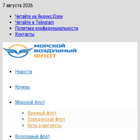
Перейти
7 августа 2026
к
Читайте на ЯндексДзен
содержимому
Читайте в Telegram
Политика конфиденциальности
Контакты
Новости
Круизы
Морской Флот
Военный флот
Гражданский флот
Яхты и мегаяхты
Воздушный флот