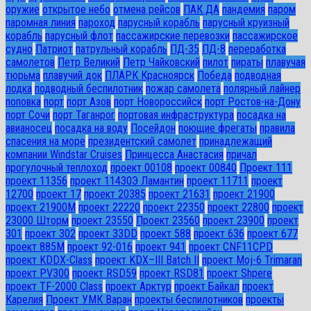
оружие
открытое небо
отмена рейсов
ПАК ДА
пандемия
паром
паромная линия
пароход
парусный корабль
парусный круизный
корабль
парусный флот
пассажирские перевозки
пассажирское
судно
Патриот
патрульный корабль
ПД-35
ПД-8
переработка
самолетов
Петр Великий
Петр Чайковский
пилот
пираты
плавучая
тюрьма
плавучий док
ПЛАРК Красноярск
Победа
подводная
лодка
подводный беспилотник
пожар самолета
полярный лайнер
поповка
порт
порт Азов
порт Новороссийск
порт Ростов-на-Дону
порт Сочи
порт Таганрог
портовая инфраструктура
посадка на
авианосец
посадка на воду
Посейдон
поющие фрегаты
правила
спасения на море
президентский самолет
принадлежащий
компании Windstar Cruises
Принцесса Анастасия
причал
прогулочный теплоход
проект 00108
проект 00840
Проект 111
проект 11356
проект 11430Э Ламантин
проект 11711
проект
12700
проект 17
проект 20385
проект 21631
проект 21900
проект 21900М
проект 22220
проект 22350
проект 22800
проект
23000 Шторм
проект 23550
Проект 23560
проект 23900
проект
301
проект 302
проект 33DD
проект 588
проект 636
проект 677
проект 885М
проект 92-016
проект 941
проект CNF11CPD
проект KDDX-Class
проект KDX–III Batch II
проект Moj-6 Trimaran
проект PV300
проект RSD59
проект RSD81
проект Shpere
проект TF-2000 Class
проект Арктур
проект Байкал
проект
Карелия
Проект УМК Варан
проекты беспилотников
проекты