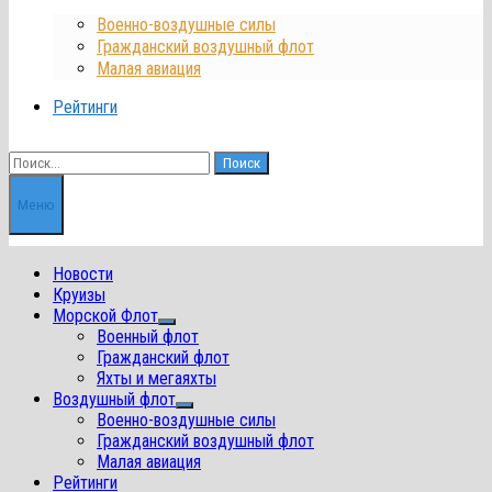
Военно-воздушные силы
Гражданский воздушный флот
Малая авиация
Рейтинги
Найти:
Меню
Новости
Круизы
Морской Флот
Показать
Военный флот
подменю
Гражданский флот
Яхты и мегаяхты
Воздушный флот
Показать
Военно-воздушные силы
подменю
Гражданский воздушный флот
Малая авиация
Рейтинги