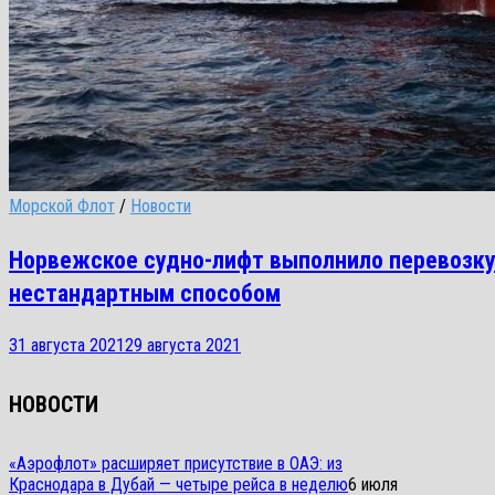
Морской Флот
/
Новости
Норвежское судно-лифт выполнило перевозку
нестандартным способом
31 августа 2021
29 августа 2021
НОВОСТИ
«Аэрофлот» расширяет присутствие в ОАЭ: из
Краснодара в Дубай — четыре рейса в неделю
6 июля