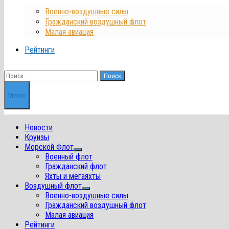
Военно-воздушные силы
Гражданский воздушный флот
Малая авиация
Рейтинги
Найти:
Меню
Новости
Круизы
Морской Флот
Показать
Военный флот
подменю
Гражданский флот
Яхты и мегаяхты
Воздушный флот
Показать
Военно-воздушные силы
подменю
Гражданский воздушный флот
Малая авиация
Рейтинги