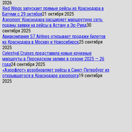
2026
Red Wings запускает прямые рейсы из Краснодара в
Батуми с 29 октября
21 октября 2025
Аэропорт Краснодара расширяет маршрутную сеть:
поданы заявки на рейсы в Астану и Эр-Рияд
30
сентября 2025
Авиакомпания S7 Airlines открывает продажи билетов
из Краснодара в Москву и Новосибирск
25 сентября
2025
Celestyal Cruises представила новые круизные
маршруты в Персидском заливе в сезоне 2025 — 26
года
24 сентября 2025
«Аэрофлот» возобновляет рейсы в Санкт-Петербург из
открывшегося в Краснодаре аэропорта
19 сентября
2025