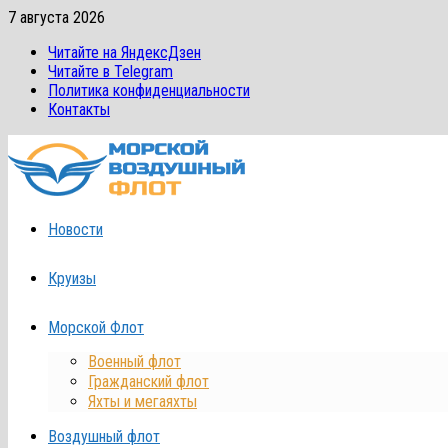
Перейти
7 августа 2026
к
Читайте на ЯндексДзен
содержимому
Читайте в Telegram
Политика конфиденциальности
Контакты
Новости
Круизы
Морской Флот
Военный флот
Гражданский флот
Яхты и мегаяхты
Воздушный флот