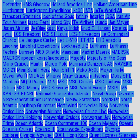
Defender
HMS Glasgow
Holland America Line
Holland American Line
Hurtigruten
Hurtigruten Expeditions
I-400
IATA
IATA World Air
Transport Statistics
Icon of the Seas
Infinity
Interjet
IOSA
Iran Air
Tour Airlines
Isaac Peral
Island Sky
ITA Airlines
Izumo
Jan Mayen
Japan Airlines
JetBlue
kaan
Karya Indah
Knud E. Hansen
Kotetsu
La
Lyrial
LCS Freedom
LCS St. Louis
LCS-1 Freedom
Le Comandant
Charcot
Le Jacques Cartier
Let L-610
LET-410
LHD Anadolu
Liaoning
Lindblad Expeditions
Lockheed U-2
Lufthansa
Lufthansa
Technik
Lürssen
M80 Stiletto
Maasdam
Madrid Maersk
MAERSK
MAERSK проект контейнеровоза
Majesty
Majesty of the Seas
Mano Cruises
Mantra
Marco Polo
Marmara Denizcilik AS
MAVERIC
MC-21
Mein Schiff Herz
Mein Shiff 1
Meko-A300
Meyer Turku
Meyer Werft
MIDALS
Minerva
Miray Cruises
mitsubishi
Moby SPL
Montana
MQ-9 Reaper
MRJ
MSC
MSC Cruises
MSC Fantasia
MSC
Gulsun
MSC Mandy
MSC Seaview
MSC World Europe
MSPL
MV
XPRESS PEARL
National Geographic Islander
Naval Group
Navantia
Next-Generation Air Dominance
Nieuw Statendam
NordStar
Norse
Atlantic
Northrop Grumman
Northwind
Norvegian Bliss
Norvegian
Cruise Line
Norwegian Airlines
Norwegian Cruise Line
Norwegian
Cruise Line Holdings
Norwegian Cruises
Norwegian Joy
Norwegian
Prima
Ocean Atlantic
Ocean Commuter 108
Ocean Majesty
Oceana
Oceania Cruises
Oceanic III
Oceanwode Expeditions
Olympic
Explorer
Olympic Voyager
OOCL Hong Kong
Orient Express Silenseas