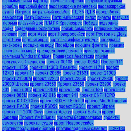
паромная линия
пароход
парусный корабль
парусный круизный
корабль
парусный флот
пассажирские перевозки
пассажирское
судно
Патриот
патрульный корабль
ПД-35
ПД-8
переработка
самолетов
Петр Великий
Петр Чайковский
пилот
пираты
плавучая
тюрьма
плавучий док
ПЛАРК Красноярск
Победа
подводная
лодка
подводный беспилотник
пожар самолета
полярный лайнер
поповка
порт
порт Азов
порт Новороссийск
порт Ростов-на-Дону
порт Сочи
порт Таганрог
портовая инфраструктура
посадка на
авианосец
посадка на воду
Посейдон
поющие фрегаты
правила
спасения на море
президентский самолет
принадлежащий
компании Windstar Cruises
Принцесса Анастасия
причал
прогулочный теплоход
проект 00108
проект 00840
Проект 111
проект 11356
проект 11430Э Ламантин
проект 11711
проект
12700
проект 17
проект 20385
проект 21631
проект 21900
проект 21900М
проект 22220
проект 22350
проект 22800
проект
23000 Шторм
проект 23550
Проект 23560
проект 23900
проект
301
проект 302
проект 33DD
проект 588
проект 636
проект 677
проект 885М
проект 92-016
проект 941
проект CNF11CPD
проект KDDX-Class
проект KDX–III Batch II
проект Moj-6 Trimaran
проект PV300
проект RSD59
проект RSD81
проект Shpere
проект TF-2000 Class
проект Арктур
проект Байкал
проект
Карелия
Проект УМК Варан
проекты беспилотников
проекты
самолетов
проекты судов
прорт Новороссийск
противовоздушная оборона
противолодочный самолет
ПСК-180