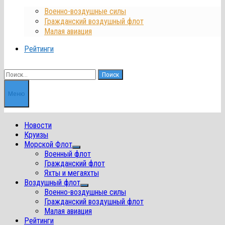
Военно-воздушные силы
Гражданский воздушный флот
Малая авиация
Рейтинги
Найти:
Меню
Новости
Круизы
Морской Флот
Показать
Военный флот
подменю
Гражданский флот
Яхты и мегаяхты
Воздушный флот
Показать
Военно-воздушные силы
подменю
Гражданский воздушный флот
Малая авиация
Рейтинги