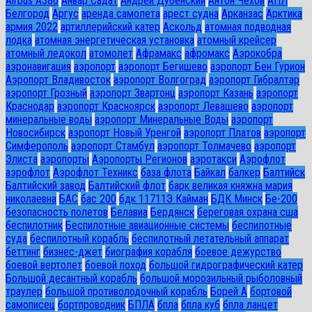
Airbus A380
Анвар Садат
Андрей Дубенский
Антон Чехов
АПЛ
Белгород
Аргус
аренда самолета
арест судна
Арканзас
Арктика
армия 2022
артиллерийский катер
Аскольд
атомная подводная
лодка
атомная энергетическая установка
атомный крейсер
атомный ледокол
атомолет
Афрамакс
афромакс
Аэрокобра
аэронавигация
аэропорт
аэропорт Бегишево
аэропорт Бен Гурион
Аэропорт Владивосток
аэропорт Волгоград
аэропорт Гибралтар
аэропорт Грозный
аэропорт Звартонц
аэропорт Казань
аэропорт
Краснодар
аэропорт Красноярск
аэропорт Левашево
аэропорт
минеральные воды
аэропорт Минеральные Воды
аэропорт
Новосибирск
аэропорт Новый Уренгой
аэропорт Платов
аэропорт
Симферополь
аэропорт Стамбул
аэропорт Толмачево
аэропорт
Элиста
аэропорты
Аэропорты Регионов
аэротакси
Аэрофлот
аэрофлот
Аэрофлот Техникс
база флота
Байкал
балкер
Балтийск
Балтийский завод
Балтийский флот
барк великая княжна мария
николаевна
БАС
бас 200
бдк 11711Э Кайман
БДК Минск
Бе-200
безопасность полетов
Белавиа
Бердянск
береговая охрана сша
беспилотник
Беспилотные авиационные системы
беспилотные
суда
беспилотный корабль
беспилотный летательный аппарат
беттинг
бизнес-джет
биография корабля
боевое дежурство
боевой вертолет
боевой поход
большой гидрографический катер
Большой десантный корабль
большой морозильный рыболовный
траулер
большой противолодочный корабль
Борей А
бортовой
самописец
бортпроводник
БПЛА
бпла
бпла куб
бпла ланцет