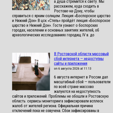
а душа стремится к свету. Мы
расскажем, куда сходить в
Ростове-на-Дону, чтобы
справиться с ярким солнцем. Лекция «Боспорское царство
и Нижний Дон» В цск «Степь» пройдёт лекция «Боспорское
царство и Нижний Дон». Гости узнают о боспорских
городах, населении и основных занятиях жителей, об
археологических исследованиях городищ IV в. до
В Ростовской области массовый
сбой интернета — недоступны
сайты и приложения
on 6 августа 2026 at 11:13
6 августа интернет в России дал
масштабный сбой — пользователи
по всей стране массово
жалуются на недоступность
сайтов и приложений. Проблемы не обошли и Ростовскую
область: сервисы мониторинга зафиксировали всплеск
жалоб от жителей региона. Официальная причина
отключений пока не озвучена. Сбои зафиксированы в