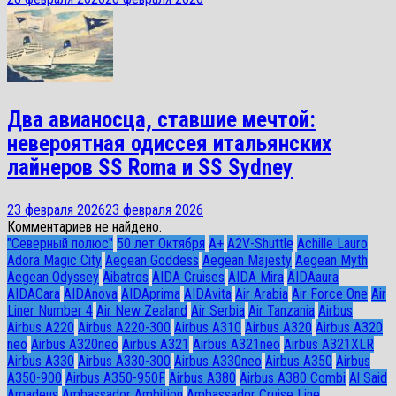
Два авианосца, ставшие мечтой:
невероятная одиссея итальянских
лайнеров SS Roma и SS Sydney
23 февраля 2026
23 февраля 2026
Комментариев не найдено.
"Северный полюс"
50 лет Октября
A+
A2V-Shuttle
Achille Lauro
Adora Magic City
Aegean Goddess
Aegean Majesty
Aegean Myth
Aegean Odyssey
Aibatros
AIDA Cruises
AIDA Mira
AIDAaura
AIDACara
AIDAnova
AIDAprima
AIDAvita
Air Arabia
Air Force One
Air
Liner Number 4
Air New Zealand
Air Serbia
Air Tanzania
Airbus
Airbus A220
Airbus A220-300
Airbus A310
Airbus A320
Airbus A320
neo
Airbus A320neo
Airbus A321
Airbus A321neo
Airbus A321XLR
Airbus A330
Airbus A330-300
Airbus A330neo
Airbus A350
Airbus
A350-900
Airbus A350-950F
Airbus A380
Airbus A380 Combi
Al Said
Amadeus
Ambassador Ambition
Ambassador Cruise Line