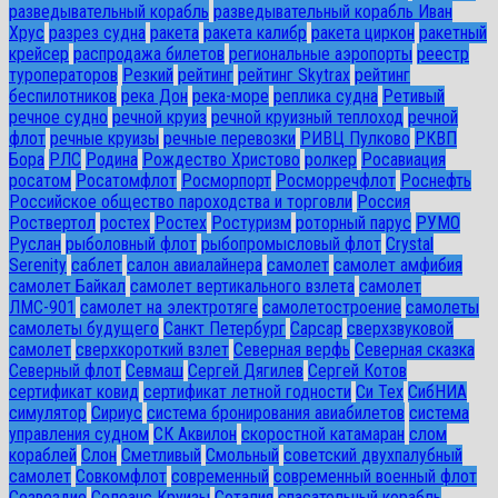
разведывательный корабль
разведывательный корабль Иван
Хрус
разрез судна
ракета
ракета калибр
ракета циркон
ракетный
крейсер
распродажа билетов
региональные аэропорты
реестр
туроператоров
Резкий
рейтинг
рейтинг Skytrax
рейтинг
беспилотников
река Дон
река-море
реплика судна
Ретивый
речное судно
речной круиз
речной круизный теплоход
речной
флот
речные круизы
речные перевозки
РИВЦ Пулково
РКВП
Бора
РЛС
Родина
Рождество Христово
ролкер
Росавиация
росатом
Росатомфлот
Росморпорт
Росморречфлот
Роснефть
Российское общество пароходства и торговли
Россия
Роствертол
ростех
Ростех
Ростуризм
роторный парус
РУМО
Руслан
рыболовный флот
рыбопромысловый флот
Сrystal
Serenity
саблет
салон авиалайнера
самолет
самолет амфибия
самолет Байкал
самолет вертикального взлета
самолет
ЛМС-901
самолет на электротяге
самолетостроение
самолеты
самолеты будущего
Санкт Петербург
Сарсар
сверхзвуковой
самолет
сверхкороткий взлет
Северная верфь
Северная сказка
Северный флот
Севмаш
Сергей Дягилев
Сергей Котов
сертификат ковид
сертификат летной годности
Си Тех
СибНИА
симулятор
Сириус
система бронирования авиабилетов
система
управления судном
СК Аквилон
скоростной катамаран
слом
кораблей
Слон
Сметливый
Смольный
советский двухпалубный
самолет
Совкомфлот
современный
современный военный флот
Созвездие
Солеанс Круизы
Соталия
спасательный корабль