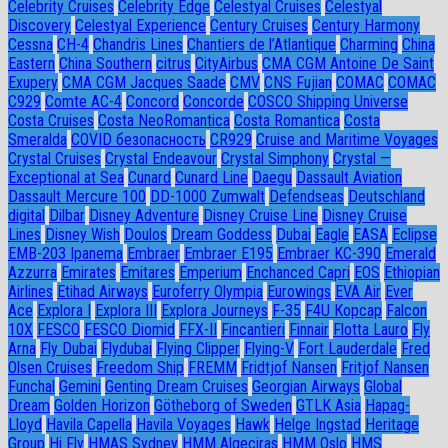
Celebrity Cruises
Celebrity Edge
Celestyal Cruises
Celestyal
Discovery
Celestyal Experience
Century Cruises
Century Harmony
Cessna
CH-4
Chandris Lines
Chantiers de l’Atlantique
Charming
China
Eastern
China Southern
citrus
CityAirbus
CMA CGM Antoine De Saint
Exupery
CMA CGM Jacques Saade
CMV
CNS Fujian
COMAC
COMAC
C929
Comte AC-4
Concord
Concorde
COSCO Shipping Universe
Costa Cruises
Costa NeoRomantica
Costa Romantica
Costa
Smeralda
COVID безопасность
CR929
Cruise and Maritime Voyages
Crystal Cruises
Crystal Endeavour
Crystal Simphony
Crystal —
Exceptional at Sea
Cunard
Cunard Line
Daegu
Dassault Aviation
Dassault Mercure 100
DD-1000 Zumwalt
Defendseas
Deutschland
digital
Dilbar
Disney Adventure
Disney Cruise Line
Disney Cruise
Lines
Disney Wish
Doulos
Dream Goddess
Dubai
Eagle
EASA
Eclipse
EMB-203 Ipanema
Embraer
Embraer E195
Embraer KC-390
Emerald
Azzurra
Emirates
Emitares
Emperium
Enchanced Capri
EOS
Ethiopian
Airlines
Etihad Airways
Euroferry Olympia
Eurowings
EVA Air
Ever
Ace
Explora I
Explora III
Explora Journeys
F-35
F4U Корсар
Falcon
10X
FESCO
FESCO Diomid
FFX-II
Fincantieri
Finnair
Flotta Lauro
Fly
Arna
Fly Dubai
Flydubai
Flying Clipper
Flying-V
Fort Lauderdale
Fred
Olsen Cruises
Freedom Ship
FREMM
Fridtjof Nansen
Fritjof Nansen
Funchal
Gemini
Genting Dream Cruises
Georgian Airways
Global
Dream
Golden Horizon
Götheborg of Sweden
GTLK Asia
Hapag-
Lloyd
Havila Capella
Havila Voyages
Hawk
Helge Ingstad
Heritage
Group
Hi Fly
HMAS Sydney
HMM Algeciras
HMM Oslo
HMS