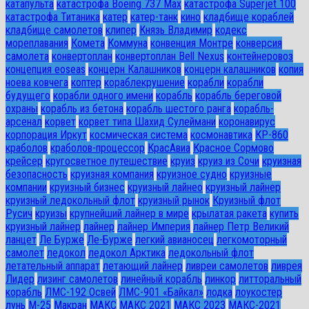
катапульта
катастрофа Boeing 737 Max
катастрофа Superjet 100
катастрофа Титаника
катер
катер-танк
кино
кладбище кораблей
кладбище самолетов
клипер
Князь Владимир
кодекс
мореплавания
Комета
Коммуна
конвенция Монтре
конверсия
самолета
конвертоплан
конвертоплан Bell Nexus
контейнеровоз
концепция eoseas
концерн Калашников
концерн калашников
копия
ноева ковчега
коптер
кораблекрушение
корабли
корабли
будущего
корабли одного имени
корабль
корабль береговой
охраны
корабль из бетона
корабль шестого ранга
корабль-
арсенал
корвет
корвет типа Шахид Сулеймани
коронавирус
корпорация Иркут
космическая система
космонавтика
КР-860
краболов
краболов-процессор
КрасАвиа
Красное Сормово
крейсер
кругосветное путешествие
круиз
круиз из Сочи
круизная
безопасность
круизная компания
круизное судно
круизные
компании
круизный бизнес
круизный лайнео
круизный лайнер
круизный ледокольный флот
круизный рынок
Круизный флот
Русич
круизы
крупнейший лайнер в мире
крылатая ракета
купить
круизный лайнер
лайнер
лайнер Империя
лайнер Петр Великий
ланцет
Ле Бурже
Ле-Бурже
легкий авианосец
легкомоторный
самолет
ледокол
ледокол Арктика
ледокольный флот
летательный аппарат
летающий лайнер
ливреи самолетов
ливрея
Лидер
лизинг самолетов
линейный корабль
линкор
литторальный
корабль
ЛМС-192 Освей
ЛМС-901 «Байкал»
лодка
лоукостер
лунь
М-25
Макран
МАКС
МАКС 2021
МАКС 2023
МАКС-2021