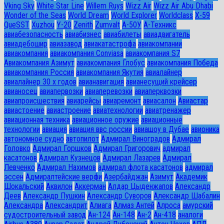
Vking Sky
White Star Line
Willem Ruys
Wizz Air
Wizz Air Abu Dhabi
Wonder of the Seas
World Dream
World Explorer
Worldclass
X-59
QueSST
Xuzhou
Y-20
Zenith
Zumvalt
А-50У
А-Техникс
авиабезопасность
авиабизнес
авиабилеты
авиадвигатель
авиадебошир
авиазавод
авиакатастрофа
авиакомпании
авиакомпания
авиакомпания Conviasa
авиакомпания S7
Авиакомпания Азимут
авиакомпания Глобус
авиакомпания Победа
авиакомпания Россия
авиакомпания Якутия
авиалайнер
авиалайнер 30 х годов
авианавигация
авианесущий крейсер
авианосец
авиапервозки
авиаперевозки
авиаперквозки
авиапроисшествия
авиарейсы
авиаремонт
авиасалон
Авиастар
авиастоение
авиастроение
авиатехнологии
авиатренажер
авиационная техника
авиационное оружие
авиационные
технологии
авиация
авиация ввс россии
авиашоу в Дубае
авионика
автономное судно
автопилот
Адмирал Виноградов
Адмирал
Головко
Адмирал Горшков
Адмирал Григорович
адмирал
касатонов
Адмирал Кузнецов
Адмирал Лазарев
Адмирал
Левченко
Адмирал Нахимов
адмирал флота касатонов
адмирал
эссен
Адмиралтейские верфи
Азербайджан
Азимут
Академик
Шокальский
Аквилон
Аккерман
Алдар Цыденжапов
Александр
Деев
Александр Пушкин
Александр Суворов
Александр Шабалин
Александра
Александрит
Алиага
Алмаз Антей
Алроса
амурский
судостроительный завод
Ан-124
Ан-148
Ан-2
Ан-418
аналоги