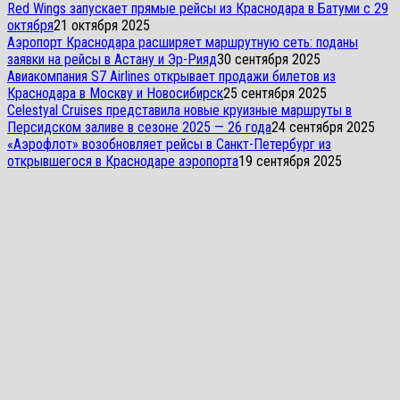
Red Wings запускает прямые рейсы из Краснодара в Батуми с 29
октября
21 октября 2025
Аэропорт Краснодара расширяет маршрутную сеть: поданы
заявки на рейсы в Астану и Эр-Рияд
30 сентября 2025
Авиакомпания S7 Airlines открывает продажи билетов из
Краснодара в Москву и Новосибирск
25 сентября 2025
Celestyal Cruises представила новые круизные маршруты в
Персидском заливе в сезоне 2025 — 26 года
24 сентября 2025
«Аэрофлот» возобновляет рейсы в Санкт-Петербург из
открывшегося в Краснодаре аэропорта
19 сентября 2025