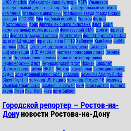
L400 Anadolu
Узбекистон хаво йуллари
УЗГА
Ульяновск
универсальный десантный корабль
универсальный морской
комплекс
Уральские авиалинии
Уральский завод гражданской
авиации
УТС-800
Уфа
учебный корабль
Ушаков
Федор
Достоевский
фейк
фигуры высшего пилотажа
флот
Фонд
перспективных исследований
франзузский ВМФ
фрегат
фрегат
FDI
фрегат Адмирал Головко
фрегат Мир
фрегат проекта 22350
фрегат Штандарт
фрегаты типа F-110
Хабаккук
Хмеймим
хобби
моряка
ЦАГИ
центр судоремонта Звездочка
циклокар
цифровизация
ЦКБ Айсберг
частная подводная лодка
Черное
море
Черноморские круизы
черноморские проливы
черноморский флот
Черноморский флот
Чхонан
шарклет
Шереметьево
шхуна
ЭКИП
Экоход
экраноплан
экспедиционное
судно
эскадренный миноносец
эсминец
эсминец Arleigh Burke
Class Flight III
эсминец JS Haguro
эсминец Project 18
эсминец
Visakhapatnam Class
эсминец Zumwalt
Як-9
Яков Балаев
Яковлев
якорь
Ямал
Яны Капу
яхта
яхта Galleon
Городской репортер — Ростов-на-
Дону
новости Ростова-на-Дону