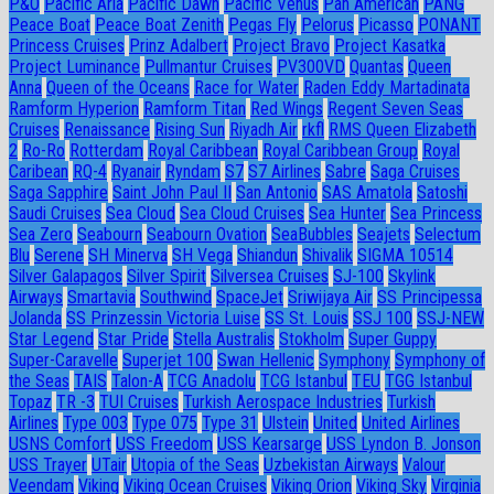
P&O
Pacific Aria
Pacific Dawn
Pacific Venus
Pan American
PANG
Peace Boat
Peace Boat Zenith
Pegas Fly
Pelorus
Picasso
PONANT
Princess Cruises
Prinz Adalbert
Project Bravo
Project Kasatka
Project Luminance
Pullmantur Cruises
PV300VD
Quantas
Queen
Anna
Queen of the Oceans
Race for Water
Raden Eddy Martadinata
Ramform Hyperion
Ramform Titan
Red Wings
Regent Seven Seas
Cruises
Renaissance
Rising Sun
Riyadh Air
rkfl
RMS Queen Elizabeth
2
Ro-Ro
Rotterdam
Royal Caribbean
Royal Caribbean Group
Royal
Caribean
RQ-4
Ryanair
Ryndam
S7
S7 Airlines
Sabre
Saga Cruises
Saga Sapphire
Saint John Paul II
San Antonio
SAS Amatola
Satoshi
Saudi Cruises
Sea Cloud
Sea Cloud Cruises
Sea Hunter
Sea Princess
Sea Zero
Seabourn
Seabourn Ovation
SeaBubbles
Seajets
Selectum
Blu
Serene
SH Minerva
SH Vega
Shiandun
Shivalik
SIGMA 10514
Silver Galapagos
Silver Spirit
Silversea Cruises
SJ-100
Skylink
Airways
Smartavia
Southwind
SpaceJet
Sriwijaya Air
SS Principessa
Jolanda
SS Prinzessin Victoria Luise
SS St. Louis
SSJ 100
SSJ-NEW
Star Legend
Star Pride
Stella Australis
Stokholm
Super Guppy
Super-Caravelle
Superjet 100
Swan Hellenic
Symphony
Symphony of
the Seas
TAIS
Talon-A
TCG Anadolu
TCG Istanbul
TEU
TGG Istanbul
Topaz
TR -3
TUI Cruises
Turkish Aerospace Industries
Turkish
Airlines
Type 003
Type 075
Type 31
Ulstein
United
United Airlines
USNS Comfort
USS Freedom
USS Kearsarge
USS Lyndon B. Jonson
USS Trayer
UTair
Utopia of the Seas
Uzbekistan Airways
Valour
Veendam
Viking
Viking Ocean Cruises
Viking Orion
Viking Sky
Virginia