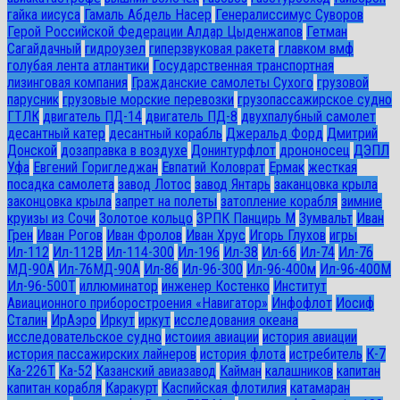
гайка иисуса
Гамаль Абдель Насер
Генералиссимус Суворов
Герой Российской Федерации Алдар Цыденжапов
Гетман
Сагайдачный
гидроузел
гиперзвуковая ракета
главком вмф
голубая лента атлантики
Государственная транспортная
лизинговая компания
Гражданские самолеты Сухого
грузовой
парусник
грузовые морские перевозки
грузопассажирское судно
ГТЛК
двигатель ПД-14
двигатель ПД-8
двухпалубный самолет
десантный катер
десантный корабль
Джеральд Форд
Дмитрий
Донской
дозаправка в воздухе
Донинтурфлот
дрононосец
ДЭПЛ
Уфа
Евгений Горигледжан
Евпатий Коловрат
Ермак
жесткая
посадка самолета
завод Лотос
завод Янтарь
заканцовка крыла
законцовка крыла
запрет на полеты
затопление корабля
зимние
круизы из Сочи
Золотое кольцо
ЗРПК Панцирь М
Зумвальт
Иван
Грен
Иван Рогов
Иван Фролов
Иван Хрус
Игорь Глухов
игры
Ил-112
Ил-112В
Ил-114-300
Ил-196
Ил-38
Ил-66
Ил-74
Ил-76
МД-90А
Ил-76МД-90А
Ил-86
Ил-96-300
Ил-96-400м
Ил-96-400М
Ил-96-500Т
иллюминатор
инженер Костенко
Институт
Авиационного приборостроения «Навигатор»
Инфофлот
Иосиф
Сталин
ИрАэро
Иркут
иркут
исследования океана
исследовательское судно
истоиия авиации
история авиации
история пассажирских лайнеров
история флота
истребитель
К-7
Ка-226Т
Ка-52
Казанский авиазавод
Кайман
калашников
капитан
капитан корабля
Каракурт
Каспийская флотилия
катамаран