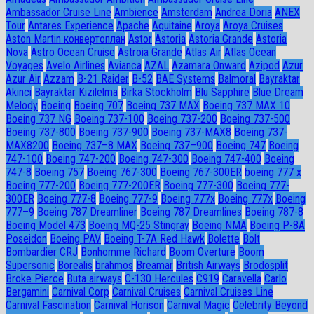
Ambassador Сruise Line
Ambience
Amsterdam
Andrea Doria
ANEX
Tour
Antares Experience
Apache
Aquitaine
Aroya
Aroya Cruises
Aston Martin конвертоплан
Astor
Astoria
Astoria Grande
Astoria
Nova
Astro Ocean Cruise
Astroia Grande
Atlas Air
Atlas Ocean
Voyages
Avelo Airlines
Avianca
AZAL
Azamara Onward
Azipod
Azur
Azur Air
Azzam
B-21 Raider
B-52
BAE Systems
Balmoral
Bayraktar
Akinci
Bayraktar Kizilelma
Birka Stockholm
Blu Sapphire
Blue Dream
Melody
Boeing
Boeing 707
Boeing 737 MAX
Boeing 737 MAX 10
Boeing 737 NG
Boeing 737-100
Boeing 737-200
Boeing 737-500
Boeing 737-800
Boeing 737-900
Boeing 737-MAX8
Boeing 737-
MAX8200
Boeing 737–8 MAX
Boeing 737–900
Boeing 747
Boeing
747-100
Boeing 747-200
Boeing 747-300
Boeing 747-400
Boeing
747-8
Boeing 757
Boeing 767-300
Boeing 767-300ER
boeing 777 x
Boeing 777-200
Boeing 777-200ER
Boeing 777-300
Boeing 777-
300ER
Boeing 777-8
Boeing 777-9
Boeing 777x
Boeing 777х
Boeing
777–9
Boeing 787 Dreamliner
Boeing 787 Dreamlines
Boeing 787-8
Boeing Model 473
Boeing MQ-25 Stingray
Boeing NMA
Boeing P-8A
Poseidon
Boeing PAV
Boeing T-7A Red Hawk
Bolette
Bolt
Bombardier CRJ
Bonhomme Richard
Boom Overture
Boom
Supersonic
Borealis
brahmos
Breamar
British Airways
Brodosplit
Broke Pierce
Buta airways
C-130 Hercules
C919
Caravella
Carlo
Bergamini
Carnival Corp
Carnival Cruises
Carnival Cruises Line
Carnival Fascination
Carnival Horison
Carnival Magic
Celebrity Beyond