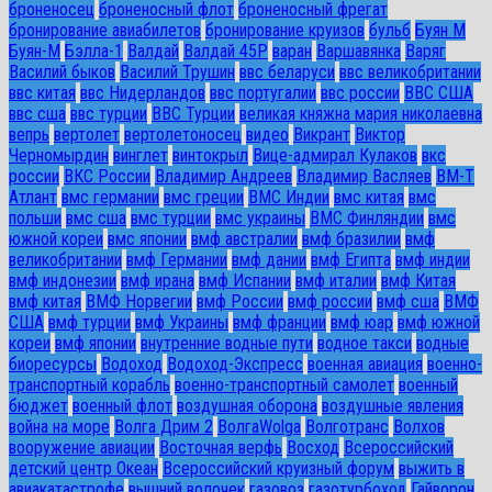
броненосец
броненосный флот
броненосный фрегат
бронирование авиабилетов
бронирование круизов
бульб
Буян М
Буян-М
Бэлла-1
Валдай
Валдай 45Р
варан
Варшавянка
Варяг
Василий быков
Василий Трушин
ввс беларуси
ввс великобритании
ввс китая
ввс Нидерландов
ввс португалии
ввс россии
ВВС США
ввс сша
ввс турции
ВВС Турции
великая княжна мария николаевна
вепрь
вертолет
вертолетоносец
видео
Викрант
Виктор
Черномырдин
винглет
винтокрыл
Вице-адмирал Кулаков
вкс
россии
ВКС России
Владимир Андреев
Владимир Васляев
ВМ-Т
Атлант
вмс германии
вмс греции
ВМС Индии
вмс китая
вмс
польши
вмс сша
вмс турции
вмс украины
ВМС Финляндии
вмс
южной кореи
вмс японии
вмф австралии
вмф бразилии
вмф
великобритании
вмф Германии
вмф дании
вмф Египта
вмф индии
вмф индонезии
вмф ирана
вмф Испании
вмф италии
вмф Китая
вмф китая
ВМФ Норвегии
вмф России
вмф россии
вмф сша
ВМФ
США
вмф турции
вмф Украины
вмф франции
вмф юар
вмф южной
кореи
вмф японии
внутренние водные пути
водное такси
водные
биоресурсы
Водоход
Водоход-Экспресс
военная авиация
военно-
транспортный корабль
военно-транспортный самолет
военный
бюджет
военный флот
воздушная оборона
воздушные явления
война на море
Волга Дрим 2
ВолгаWolga
Волготранс
Волхов
вооружение авиации
Восточная верфь
Восход
Всероссийский
детский центр Океан
Всероссийский круизный форум
выжить в
авиакатастрофе
вышний волочек
газовоз
газотурбоход
Гайворон