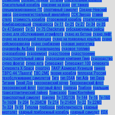
Спасательный корабль
спасение на воде
спг танкер
специализированное ПО
спортивный самолет
Средне-Невский
завод
среднемагистральный авиалайнер
ССК Звезда
ставки
стелс
стоимость корабля
сторожевой корабль
стратегический
бомбардировщий
стюардесса
Су-11
Су-25
Су-27
Су-34
су-35
Су-47 Беркут
Су-57
Су-75 Checkmate
субсидируемые рейсы
судно для обслуживания атомфлота
судно из бетона
судно лифт
судно на воздушной подушке
судно на подводных крыльях
судно
сейсморазведки
судно снабжения
судовая энергетика
судоверфь Ак Барс
судовладелец
судовое топливо
судоразборка
судоремонт
судостроени
судостроение
судостроительный завод
судоходная компания Гама
судоходство
супер фрегат
супер яхта
Суперджет
Суперджет 100
суперяхта
Суперяхта X-Space
сухогруз
ТАКР Адмирал Кузнецов
танкер
ТВРС-44 "Ладога"
ТВС-2МС
теория корабля
теплоход Россия
техобслуживание самолетов
Тигр
тип 054А
тип Ada
тип Oasis
Титаник
Тихий Дон
тихоокеанский круиз
Тихоокеанский флот
тихоокеанский флот
торговый флот
торпеда
Трабзон
тральщик
трансатлантический лайнер
Трансаэро
ТрансКонтейнер
транспортный самолет
траулер
Ту-130/136
Ту-144
Ту-16
Ту-160
Ту-160М
Ту-204
Ту-204СМ
Ту-214
Ту-214ОН
Ту-22
Ту-22М3
Ту-324
Ту-95
Туполев
турбоход
турбулентность
ударный
вертолет
ударный прибрежный корабль
ударный самолет
УДК