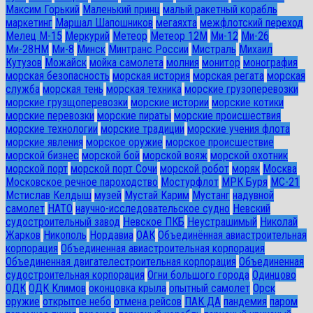
Максим Горький
Маленький принц
малый ракетный корабль
маркетинг
Маршал Шапошников
мегаяхта
межфлотский переход
Мелец М-15
Меркурий
Метеор
Метеор 12М
Ми-12
Ми-26
Ми-28HM
Ми-8
Минск
Минтранс России
Мистраль
Михаил
Кутузов
Можайск
мойка самолета
молния
монитор
монография
морская безопасность
морская история
морская регата
морская
служба
морская тень
морская техника
морские грузоперевозки
морские грузщоперевозки
морские истории
морские котики
морские перевозки
морские пираты
морские происшествия
морские технологии
морские традиции
морские учения флота
морские явления
морское оружие
морское происшествие
морской бизнес
морской бой
морской вояж
морской охотник
морской порт
морской порт Сочи
морской робот
моряк
Москва
Московское речное пароходство
Мостурфлот
МРК Буря
МС-21
Мстислав Келдыш
музей
Мустай Карим
Мустанг
надувной
самолет
НАТО
научно-исследовательское судно
Невский
судостроительный завод
Невское ПКБ
Неустрашимый
Николай
Жарков
Никополь
Нордавиа
ОАК
Объединённая авиастроительная
корпорация
Объединенная авиастроительная корпорация
Объединенная двигателестроительная корпорация
Объединенная
судостроительная корпорация
Огни большого города
Одинцово
ОДК
ОДК Климов
оконцовка крыла
опытный самолет
Орск
оружие
открытое небо
отмена рейсов
ПАК ДА
пандемия
паром