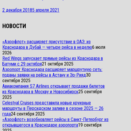
2 декабря 2018
5 апреля 2021
НОВОСТИ
«Аэрофлот» расширяет присутствие в ОАЭ: из
Краснодара в Дубай — четыре рейса в неделю
6 июля
2026
Red Wings запускает прямые рейсы из Краснодара в
Батуми с 29 октября
21 октября 2025
Аэропорт Краснодара расширяет маршрутную сеть:
поданы заявки на рейсы в Астану и Эр-Рияд
30
сентября 2025
Авиакомпания S7 Airlines открывает продажи билетов
из Краснодара в Москву и Новосибирск
25 сентября
2025
Celestyal Cruises представила новые круизные
маршруты в Персидском заливе в сезоне 2025 — 26
года
24 сентября 2025
«Аэрофлот» возобновляет рейсы в Санкт-Петербург из
открывшегося в Краснодаре аэропорта
19 сентября
2025