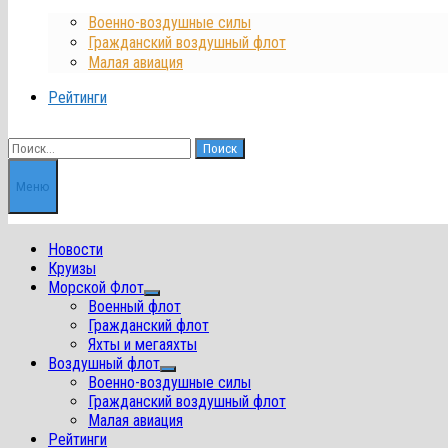
Военно-воздушные силы
Гражданский воздушный флот
Малая авиация
Рейтинги
Найти:
Меню
Новости
Круизы
Морской Флот
Показать
Военный флот
подменю
Гражданский флот
Яхты и мегаяхты
Воздушный флот
Показать
Военно-воздушные силы
подменю
Гражданский воздушный флот
Малая авиация
Рейтинги