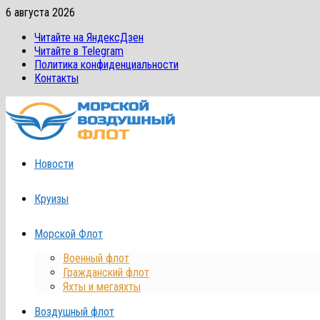
Перейти
6 августа 2026
к
Читайте на ЯндексДзен
содержимому
Читайте в Telegram
Политика конфиденциальности
Контакты
Новости
Круизы
Морской Флот
Военный флот
Гражданский флот
Яхты и мегаяхты
Воздушный флот