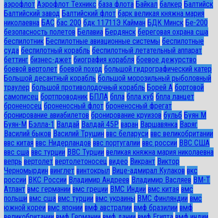
аэрофлот
Аэрофлот Техникс
база флота
Байкал
балкер
Балтийск
Балтийский завод
Балтийский флот
барк великая княжна мария
николаевна
БАС
бас 200
бдк 11711Э Кайман
БДК Минск
Бе-200
безопасность полетов
Белавиа
Бердянск
береговая охрана сша
беспилотник
Беспилотные авиационные системы
беспилотные
суда
беспилотный корабль
беспилотный летательный аппарат
беттинг
бизнес-джет
биография корабля
боевое дежурство
боевой вертолет
боевой поход
большой гидрографический катер
Большой десантный корабль
большой морозильный рыболовный
траулер
большой противолодочный корабль
Борей А
бортовой
самописец
бортпроводник
БПЛА
бпла
бпла куб
бпла ланцет
броненосец
броненосный флот
броненосный фрегат
бронирование авиабилетов
бронирование круизов
бульб
Буян М
Буян-М
Бэлла-1
Валдай
Валдай 45Р
варан
Варшавянка
Варяг
Василий быков
Василий Трушин
ввс беларуси
ввс великобритании
ввс китая
ввс Нидерландов
ввс португалии
ввс россии
ВВС США
ввс сша
ввс турции
ВВС Турции
великая княжна мария николаевна
вепрь
вертолет
вертолетоносец
видео
Викрант
Виктор
Черномырдин
винглет
винтокрыл
Вице-адмирал Кулаков
вкс
россии
ВКС России
Владимир Андреев
Владимир Васляев
ВМ-Т
Атлант
вмс германии
вмс греции
ВМС Индии
вмс китая
вмс
польши
вмс сша
вмс турции
вмс украины
ВМС Финляндии
вмс
южной кореи
вмс японии
вмф австралии
вмф бразилии
вмф
великобритании
вмф Германии
вмф дании
вмф Египта
вмф индии