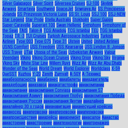
Silver Galapagos
Silver Spirit
Silversea Cruises
SJ-100
Skylink
Airways
Smartavia
Southwind
SpaceJet
Sriwijaya Air
SS Principessa
Jolanda
SS Prinzessin Victoria Luise
SS St. Louis
SSJ 100
SSJ-NEW
Star Legend
Star Pride
Stella Australis
Stokholm
Super Guppy
Super-Caravelle
Superjet 100
Swan Hellenic
Symphony
Symphony of
the Seas
TAIS
Talon-A
TCG Anadolu
TCG Istanbul
TEU
TGG Istanbul
Topaz
TR -3
TUI Cruises
Turkish Aerospace Industries
Turkish
Airlines
Type 003
Type 075
Type 31
Ulstein
United
United Airlines
USNS Comfort
USS Freedom
USS Kearsarge
USS Lyndon B. Jonson
USS Trayer
UTair
Utopia of the Seas
Uzbekistan Airways
Valour
Veendam
Viking
Viking Ocean Cruises
Viking Orion
Viking Sky
Virginia
Vking Sky
White Star Line
Willem Ruys
Wizz Air
Wizz Air Abu Dhabi
Wonder of the Seas
World Dream
World Explorer
Worldclass
X-59
QueSST
Xuzhou
Y-20
Zenith
Zumvalt
А-50У
А-Техникс
авиабезопасность
авиабизнес
авиабилеты
авиадвигатель
авиадебошир
авиазавод
авиакатастрофа
авиакомпании
авиакомпания
авиакомпания Conviasa
авиакомпания S7
Авиакомпания Азимут
авиакомпания Глобус
авиакомпания Победа
авиакомпания Россия
авиакомпания Якутия
авиалайнер
авиалайнер 30 х годов
авианавигация
авианесущий крейсер
авианосец
авиапервозки
авиаперевозки
авиаперквозки
авиапроисшествия
авиарейсы
авиаремонт
авиасалон
Авиастар
авиастоение
авиастроение
авиатехнологии
авиатренажер