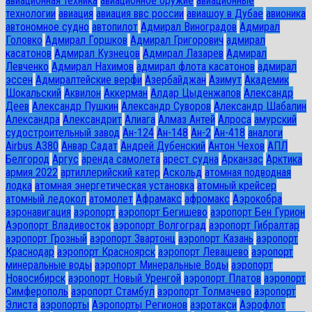
авиационная техника
авиационное оружие
авиационные
технологии
авиация
авиация ввс россии
авиашоу в Дубае
авионика
автономное судно
автопилот
Адмирал Виноградов
Адмирал
Головко
Адмирал Горшков
Адмирал Григорович
адмирал
касатонов
Адмирал Кузнецов
Адмирал Лазарев
Адмирал
Левченко
Адмирал Нахимов
адмирал флота касатонов
адмирал
эссен
Адмиралтейские верфи
Азербайджан
Азимут
Академик
Шокальский
Аквилон
Аккерман
Алдар Цыденжапов
Александр
Деев
Александр Пушкин
Александр Суворов
Александр Шабалин
Александра
Александрит
Алиага
Алмаз Антей
Алроса
амурский
судостроительный завод
Ан-124
Ан-148
Ан-2
Ан-418
аналоги
Airbus A380
Анвар Садат
Андрей Дубенский
Антон Чехов
АПЛ
Белгород
Аргус
аренда самолета
арест судна
Арканзас
Арктика
армия 2022
артиллерийский катер
Аскольд
атомная подводная
лодка
атомная энергетическая установка
атомный крейсер
атомный ледокол
атомолет
Афрамакс
афромакс
Аэрокобра
аэронавигация
аэропорт
аэропорт Бегишево
аэропорт Бен Гурион
Аэропорт Владивосток
аэропорт Волгоград
аэропорт Гибралтар
аэропорт Грозный
аэропорт Звартонц
аэропорт Казань
аэропорт
Краснодар
аэропорт Красноярск
аэропорт Левашево
аэропорт
минеральные воды
аэропорт Минеральные Воды
аэропорт
Новосибирск
аэропорт Новый Уренгой
аэропорт Платов
аэропорт
Симферополь
аэропорт Стамбул
аэропорт Толмачево
аэропорт
Элиста
аэропорты
Аэропорты Регионов
аэротакси
Аэрофлот