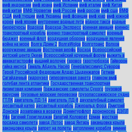
вмф индонезии
вмф ирана
вмф Испании
вмф италии
вмф Китая
вмф китая
ВМФ Норвегии
вмф России
вмф россии
вмф сша
ВМФ
США
вмф турции
вмф Украины
вмф франции
вмф юар
вмф южной
кореи
вмф японии
внутренние водные пути
водное такси
водные
биоресурсы
Водоход
Водоход-Экспресс
военная авиация
военно-
транспортный корабль
военно-транспортный самолет
военный
бюджет
военный флот
воздушная оборона
воздушные явления
война на море
Волга Дрим 2
ВолгаWolga
Волготранс
Волхов
вооружение авиации
Восточная верфь
Восход
Всероссийский
детский центр Океан
Всероссийский круизный форум
выжить в
авиакатастрофе
вышний волочек
газовоз
газотурбоход
Гайворон
гайка иисуса
Гамаль Абдель Насер
Генералиссимус Суворов
Герой Российской Федерации Алдар Цыденжапов
Гетман
Сагайдачный
гидроузел
гиперзвуковая ракета
главком вмф
голубая лента атлантики
Государственная транспортная
лизинговая компания
Гражданские самолеты Сухого
грузовой
парусник
грузовые морские перевозки
грузопассажирское судно
ГТЛК
двигатель ПД-14
двигатель ПД-8
двухпалубный самолет
десантный катер
десантный корабль
Джеральд Форд
Дмитрий
Донской
дозаправка в воздухе
Донинтурфлот
дрононосец
ДЭПЛ
Уфа
Евгений Горигледжан
Евпатий Коловрат
Ермак
жесткая
посадка самолета
завод Лотос
завод Янтарь
заканцовка крыла
законцовка крыла
запрет на полеты
затопление корабля
зимние