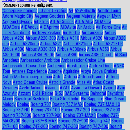
Комментариев не найдено.
"Северный полюс"
50 лет Октября
A+
A2V-Shuttle
Achille Lauro
Adora Magic City
Aegean Goddess
Aegean Majesty
Aegean Myth
Aegean Odyssey
Aibatros
AIDA Cruises
AIDA Mira
AIDAaura
AIDACara
AIDAnova
AIDAprima
AIDAvita
Air Arabia
Air Force One
Air
Liner Number 4
Air New Zealand
Air Serbia
Air Tanzania
Airbus
Airbus A220
Airbus A220-300
Airbus A310
Airbus A320
Airbus A320
neo
Airbus A320neo
Airbus A321
Airbus A321neo
Airbus A321XLR
Airbus A330
Airbus A330-300
Airbus A330neo
Airbus A350
Airbus
A350-900
Airbus A350-950F
Airbus A380
Airbus A380 Combi
Al Said
Amadeus
Ambassador Ambition
Ambassador Cruise Line
Ambassador Сruise Line
Ambience
Amsterdam
Andrea Doria
ANEX
Tour
Antares Experience
Apache
Aquitaine
Aroya
Aroya Cruises
Aston Martin конвертоплан
Astor
Astoria
Astoria Grande
Astoria
Nova
Astro Ocean Cruise
Astroia Grande
Atlas Air
Atlas Ocean
Voyages
Avelo Airlines
Avianca
AZAL
Azamara Onward
Azipod
Azur
Azur Air
Azzam
B-21 Raider
B-52
BAE Systems
Balmoral
Bayraktar
Akinci
Bayraktar Kizilelma
Birka Stockholm
Blu Sapphire
Blue Dream
Melody
Boeing
Boeing 707
Boeing 737 MAX
Boeing 737 MAX 10
Boeing 737 NG
Boeing 737-100
Boeing 737-200
Boeing 737-500
Boeing 737-800
Boeing 737-900
Boeing 737-MAX8
Boeing 737-
MAX8200
Boeing 737–8 MAX
Boeing 737–900
Boeing 747
Boeing
747-100
Boeing 747-200
Boeing 747-300
Boeing 747-400
Boeing