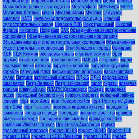
морской порт
морской порт Сочи
морской робот
моряк
Москва
Московское речное пароходство
Мостурфлот
МРК Буря
МС-21
Мстислав Келдыш
музей
Мустай Карим
Мустанг
надувной
самолет
НАТО
научно-исследовательское судно
Невский
судостроительный завод
Невское ПКБ
Неустрашимый
Николай
Жарков
Никополь
Нордавиа
ОАК
Объединённая авиастроительная
корпорация
Объединенная авиастроительная корпорация
Объединенная двигателестроительная корпорация
Объединенная
судостроительная корпорация
Огни большого города
Одинцово
ОДК
ОДК Климов
оконцовка крыла
опытный самолет
Орск
оружие
открытое небо
отмена рейсов
ПАК ДА
пандемия
паром
паромная линия
пароход
парусный корабль
парусный круизный
корабль
парусный флот
пассажирские перевозки
пассажирское
судно
Патриот
патрульный корабль
ПД-35
ПД-8
переработка
самолетов
Петр Великий
Петр Чайковский
пилот
пираты
плавучая
тюрьма
плавучий док
ПЛАРК Красноярск
Победа
подводная
лодка
подводный беспилотник
пожар самолета
полярный лайнер
поповка
порт
порт Азов
порт Новороссийск
порт Ростов-на-Дону
порт Сочи
порт Таганрог
портовая инфраструктура
посадка на
авианосец
посадка на воду
Посейдон
поющие фрегаты
правила
спасения на море
президентский самолет
принадлежащий
компании Windstar Cruises
Принцесса Анастасия
причал
прогулочный теплоход
проект 00108
проект 00840
Проект 111
проект 11356
проект 11430Э Ламантин
проект 11711
проект