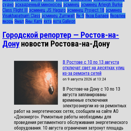
судно
эскадренный миноносец
эсминец
эсминец Arleigh Burke
Class Flight III
эсминец JS Haguro
эсминец Project 18
эсминец
Visakhapatnam Class
эсминец Zumwalt
Як-9
Яков Балаев
Яковлев
якорь
Ямал
Яны Капу
яхта
яхта Galleon
Городской репортер — Ростов-на-
Дону
новости Ростова-на-Дону
В Ростове с 10 по 13 августа
отключат свет на десятках улиц
из-за ремонта сетей
on 9 августа 2026 at 13:24
В Ростове-на-Дону с 10 по 13
августа запланированы
временные отключения
электроэнергии из-за ремонтных
работ на энергетических сетях, сообщили на сайте АО
«Донэнерго». Ремонтные работы необходимы для
проведения регламентного обслуживания энергетического
оборудования. 10 августа ограничения затронут площадь