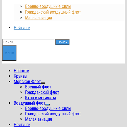
Военно-воздушные силы
Гражданский воздушный флот
Малая авиация
Рейтинги
Найти:
Меню
Новости
Круизы
Морской Флот
Показать
Военный флот
подменю
Гражданский флот
Яхты и мегаяхты
Воздушный флот
Показать
Военно-воздушные силы
подменю
Гражданский воздушный флот
Малая авиация
Рейтинги