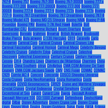
747-8
Boeing 757
Boeing 767-300
Boeing 767-300ER
boeing 777 x
Boeing 777-200
Boeing 777-200ER
Boeing 777-300
Boeing 777-
300ER
Boeing 777-8
Boeing 777-9
Boeing 777x
Boeing 777х
Boeing
777–9
Boeing 787 Dreamliner
Boeing 787 Dreamlines
Boeing 787-8
Boeing Model 473
Boeing MQ-25 Stingray
Boeing NMA
Boeing P-8A
Poseidon
Boeing PAV
Boeing T-7A Red Hawk
Bolette
Bolt
Bombardier CRJ
Bonhomme Richard
Boom Overture
Boom
Supersonic
Borealis
brahmos
Breamar
British Airways
Brodosplit
Broke Pierce
Buta airways
C-130 Hercules
C919
Caravella
Carlo
Bergamini
Carnival Corp
Carnival Cruises
Carnival Cruises Line
Carnival Fascination
Carnival Horison
Carnival Magic
Celebrity Beyond
Celebrity Cruises
Celebrity Edge
Celestyal Cruises
Celestyal
Discovery
Celestyal Experience
Century Cruises
Century Harmony
Cessna
CH-4
Chandris Lines
Chantiers de l’Atlantique
Charming
China
Eastern
China Southern
citrus
CityAirbus
CMA CGM Antoine De Saint
Exupery
CMA CGM Jacques Saade
CMV
CNS Fujian
COMAC
COMAC
C929
Comte AC-4
Concord
Concorde
COSCO Shipping Universe
Costa Cruises
Costa NeoRomantica
Costa Romantica
Costa
Smeralda
COVID безопасность
CR929
Cruise and Maritime Voyages
Crystal Cruises
Crystal Endeavour
Crystal Simphony
Crystal —
Exceptional at Sea
Cunard
Cunard Line
Daegu
Dassault Aviation
Dassault Mercure 100
DD-1000 Zumwalt
Defendseas
Deutschland
digital
Dilbar
Disney Adventure
Disney Cruise Line
Disney Cruise
Lines
Disney Wish
Doulos
Dream Goddess
Dubai
Eagle
EASA
Eclipse