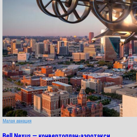
Малая авиация
Bell Nexus — конвертоплан-аэротакси,