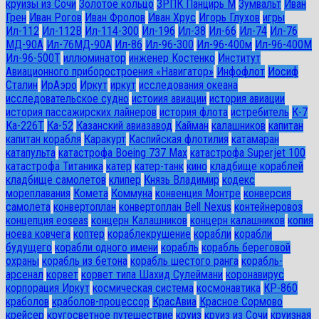
круизы из Сочи
Золотое кольцо
ЗРПК Панцирь М
Зумвальт
Иван
Грен
Иван Рогов
Иван Фролов
Иван Хрус
Игорь Глухов
игры
Ил-112
Ил-112В
Ил-114-300
Ил-196
Ил-38
Ил-66
Ил-74
Ил-76
МД-90А
Ил-76МД-90А
Ил-86
Ил-96-300
Ил-96-400м
Ил-96-400М
Ил-96-500Т
иллюминатор
инженер Костенко
Институт
Авиационного приборостроения «Навигатор»
Инфофлот
Иосиф
Сталин
ИрАэро
Иркут
иркут
исследования океана
исследовательское судно
истоиия авиации
история авиации
история пассажирских лайнеров
история флота
истребитель
К-7
Ка-226Т
Ка-52
Казанский авиазавод
Кайман
калашников
капитан
капитан корабля
Каракурт
Каспийская флотилия
катамаран
катапульта
катастрофа Boeing 737 Max
катастрофа Superjet 100
катастрофа Титаника
катер
катер-танк
кино
кладбище кораблей
кладбище самолетов
клипер
Князь Владимир
кодекс
мореплавания
Комета
Коммуна
конвенция Монтре
конверсия
самолета
конвертоплан
конвертоплан Bell Nexus
контейнеровоз
концепция eoseas
концерн Калашников
концерн калашников
копия
ноева ковчега
коптер
кораблекрушение
корабли
корабли
будущего
корабли одного имени
корабль
корабль береговой
охраны
корабль из бетона
корабль шестого ранга
корабль-
арсенал
корвет
корвет типа Шахид Сулеймани
коронавирус
корпорация Иркут
космическая система
космонавтика
КР-860
краболов
краболов-процессор
КрасАвиа
Красное Сормово
крейсер
кругосветное путешествие
круиз
круиз из Сочи
круизная