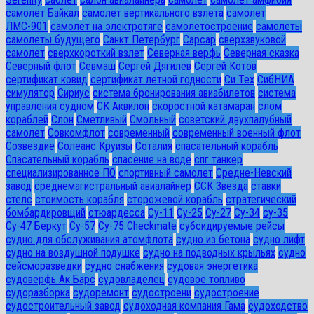
самолет Байкал
самолет вертикального взлета
самолет
ЛМС-901
самолет на электротяге
самолетостроение
самолеты
самолеты будущего
Санкт Петербург
Сарсар
сверхзвуковой
самолет
сверхкороткий взлет
Северная верфь
Северная сказка
Северный флот
Севмаш
Сергей Дягилев
Сергей Котов
сертификат ковид
сертификат летной годности
Си Тех
СибНИА
симулятор
Сириус
система бронирования авиабилетов
система
управления судном
СК Аквилон
скоростной катамаран
слом
кораблей
Слон
Сметливый
Смольный
советский двухпалубный
самолет
Совкомфлот
современный
современный военный флот
Созвездие
Солеанс Круизы
Соталия
спасательный корабль
Спасательный корабль
спасение на воде
спг танкер
специализированное ПО
спортивный самолет
Средне-Невский
завод
среднемагистральный авиалайнер
ССК Звезда
ставки
стелс
стоимость корабля
сторожевой корабль
стратегический
бомбардировщий
стюардесса
Су-11
Су-25
Су-27
Су-34
су-35
Су-47 Беркут
Су-57
Су-75 Checkmate
субсидируемые рейсы
судно для обслуживания атомфлота
судно из бетона
судно лифт
судно на воздушной подушке
судно на подводных крыльях
судно
сейсморазведки
судно снабжения
судовая энергетика
судоверфь Ак Барс
судовладелец
судовое топливо
судоразборка
судоремонт
судостроени
судостроение
судостроительный завод
судоходная компания Гама
судоходство