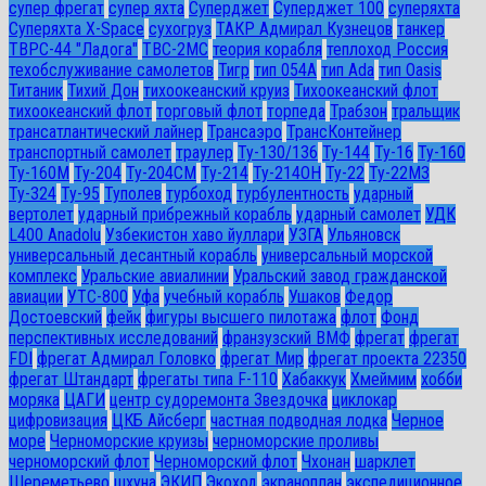
супер фрегат
супер яхта
Суперджет
Суперджет 100
суперяхта
Суперяхта X-Space
сухогруз
ТАКР Адмирал Кузнецов
танкер
ТВРС-44 "Ладога"
ТВС-2МС
теория корабля
теплоход Россия
техобслуживание самолетов
Тигр
тип 054А
тип Ada
тип Oasis
Титаник
Тихий Дон
тихоокеанский круиз
Тихоокеанский флот
тихоокеанский флот
торговый флот
торпеда
Трабзон
тральщик
трансатлантический лайнер
Трансаэро
ТрансКонтейнер
транспортный самолет
траулер
Ту-130/136
Ту-144
Ту-16
Ту-160
Ту-160М
Ту-204
Ту-204СМ
Ту-214
Ту-214ОН
Ту-22
Ту-22М3
Ту-324
Ту-95
Туполев
турбоход
турбулентность
ударный
вертолет
ударный прибрежный корабль
ударный самолет
УДК
L400 Anadolu
Узбекистон хаво йуллари
УЗГА
Ульяновск
универсальный десантный корабль
универсальный морской
комплекс
Уральские авиалинии
Уральский завод гражданской
авиации
УТС-800
Уфа
учебный корабль
Ушаков
Федор
Достоевский
фейк
фигуры высшего пилотажа
флот
Фонд
перспективных исследований
франзузский ВМФ
фрегат
фрегат
FDI
фрегат Адмирал Головко
фрегат Мир
фрегат проекта 22350
фрегат Штандарт
фрегаты типа F-110
Хабаккук
Хмеймим
хобби
моряка
ЦАГИ
центр судоремонта Звездочка
циклокар
цифровизация
ЦКБ Айсберг
частная подводная лодка
Черное
море
Черноморские круизы
черноморские проливы
черноморский флот
Черноморский флот
Чхонан
шарклет
Шереметьево
шхуна
ЭКИП
Экоход
экраноплан
экспедиционное