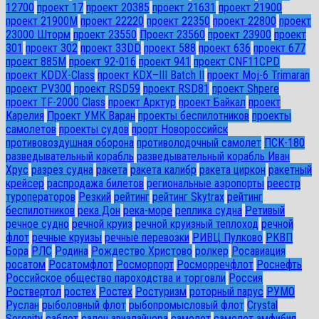
12700
проект 17
проект 20385
проект 21631
проект 21900
проект 21900М
проект 22220
проект 22350
проект 22800
проект
23000 Шторм
проект 23550
Проект 23560
проект 23900
проект
301
проект 302
проект 33DD
проект 588
проект 636
проект 677
проект 885М
проект 92-016
проект 941
проект CNF11CPD
проект KDDX-Class
проект KDX–III Batch II
проект Moj-6 Trimaran
проект PV300
проект RSD59
проект RSD81
проект Shpere
проект TF-2000 Class
проект Арктур
проект Байкал
проект
Карелия
Проект УМК Варан
проекты беспилотников
проекты
самолетов
проекты судов
прорт Новороссийск
противовоздушная оборона
противолодочный самолет
ПСК-180
разведывательный корабль
разведывательный корабль Иван
Хрус
разрез судна
ракета
ракета калибр
ракета циркон
ракетный
крейсер
распродажа билетов
региональные аэропорты
реестр
туроператоров
Резкий
рейтинг
рейтинг Skytrax
рейтинг
беспилотников
река Дон
река-море
реплика судна
Ретивый
речное судно
речной круиз
речной круизный теплоход
речной
флот
речные круизы
речные перевозки
РИВЦ Пулково
РКВП
Бора
РЛС
Родина
Рождество Христово
ролкер
Росавиация
росатом
Росатомфлот
Росморпорт
Росморречфлот
Роснефть
Российское общество пароходства и торговли
Россия
Роствертол
ростех
Ростех
Ростуризм
роторный парус
РУМО
Руслан
рыболовный флот
рыбопромысловый флот
Сrystal
Serenity
саблет
салон авиалайнера
самолет
самолет амфибия