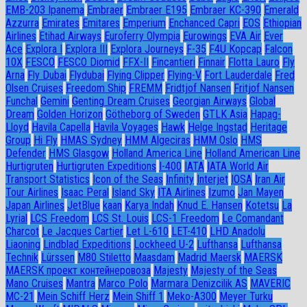
EMB-203 Ipanema
Embraer
Embraer E195
Embraer KC-390
Emerald
Azzurra
Emirates
Emitares
Emperium
Enchanced Capri
EOS
Ethiopian
Airlines
Etihad Airways
Euroferry Olympia
Eurowings
EVA Air
Ever
Ace
Explora I
Explora III
Explora Journeys
F-35
F4U Корсар
Falcon
10X
FESCO
FESCO Diomid
FFX-II
Fincantieri
Finnair
Flotta Lauro
Fly
Arna
Fly Dubai
Flydubai
Flying Clipper
Flying-V
Fort Lauderdale
Fred
Olsen Cruises
Freedom Ship
FREMM
Fridtjof Nansen
Fritjof Nansen
Funchal
Gemini
Genting Dream Cruises
Georgian Airways
Global
Dream
Golden Horizon
Götheborg of Sweden
GTLK Asia
Hapag-
Lloyd
Havila Capella
Havila Voyages
Hawk
Helge Ingstad
Heritage
Group
Hi Fly
HMAS Sydney
HMM Algeciras
HMM Oslo
HMS
Defender
HMS Glasgow
Holland America Line
Holland American Line
Hurtigruten
Hurtigruten Expeditions
I-400
IATA
IATA World Air
Transport Statistics
Icon of the Seas
Infinity
Interjet
IOSA
Iran Air
Tour Airlines
Isaac Peral
Island Sky
ITA Airlines
Izumo
Jan Mayen
Japan Airlines
JetBlue
kaan
Karya Indah
Knud E. Hansen
Kotetsu
La
Lyrial
LCS Freedom
LCS St. Louis
LCS-1 Freedom
Le Comandant
Charcot
Le Jacques Cartier
Let L-610
LET-410
LHD Anadolu
Liaoning
Lindblad Expeditions
Lockheed U-2
Lufthansa
Lufthansa
Technik
Lürssen
M80 Stiletto
Maasdam
Madrid Maersk
MAERSK
MAERSK проект контейнеровоза
Majesty
Majesty of the Seas
Mano Cruises
Mantra
Marco Polo
Marmara Denizcilik AS
MAVERIC
MC-21
Mein Schiff Herz
Mein Shiff 1
Meko-A300
Meyer Turku