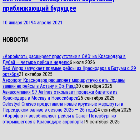
приближающий будущее
10 января 2019
4 апреля 2021
НОВОСТИ
«Аэрофлот» расширяет присутствие в ОАЭ: из Краснодара в
Дубай — четыре рейса в неделю
6 июля 2026
Red Wings запускает прямые рейсы из Краснодара в Батуми с 29
октября
21 октября 2025
Аэропорт Краснодара расширяет маршрутную сеть: поданы
заявки на рейсы в Астану и Эр-Рияд
30 сентября 2025
Авиакомпания S7 Airlines открывает продажи билетов из
Краснодара в Москву и Новосибирск
25 сентября 2025
Celestyal Cruises представила новые круизные маршруты в
Персидском заливе в сезоне 2025 — 26 года
24 сентября 2025
«Аэрофлот» возобновляет рейсы в Санкт-Петербург из
открывшегося в Краснодаре аэропорта
19 сентября 2025