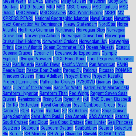
Meyer Werft
MIDALS
Minerva
Miray Cruises
mitsubishi
Moby SPL
Montana
MQ-9 Reaper
MRJ
MSC
MSC Cruises
MSC Fantasia
MSC
Gulsun
MSC Mandy
MSC Seaview
MSC World Europe
MSPL
MV
XPRESS PEARL
National Geographic Islander
Naval Group
Navantia
Next-Generation Air Dominance
Nieuw Statendam
NordStar
Norse
Atlantic
Northrop Grumman
Northwind
Norvegian Bliss
Norvegian
Cruise Line
Norwegian Airlines
Norwegian Cruise Line
Norwegian
Cruise Line Holdings
Norwegian Cruises
Norwegian Joy
Norwegian
Prima
Ocean Atlantic
Ocean Commuter 108
Ocean Majesty
Oceana
Oceania Cruises
Oceanic III
Oceanwode Expeditions
Olympic
Explorer
Olympic Voyager
OOCL Hong Kong
Orient Express Silenseas
P&O
Pacific Aria
Pacific Dawn
Pacific Venus
Pan American
PANG
Peace Boat
Peace Boat Zenith
Pegas Fly
Pelorus
Picasso
PONANT
Princess Cruises
Prinz Adalbert
Project Bravo
Project Kasatka
Project Luminance
Pullmantur Cruises
PV300VD
Quantas
Queen
Anna
Queen of the Oceans
Race for Water
Raden Eddy Martadinata
Ramform Hyperion
Ramform Titan
Red Wings
Regent Seven Seas
Cruises
Renaissance
Rising Sun
Riyadh Air
rkfl
RMS Queen Elizabeth
2
Ro-Ro
Rotterdam
Royal Caribbean
Royal Caribbean Group
Royal
Caribean
RQ-4
Ryanair
Ryndam
S7
S7 Airlines
Sabre
Saga Cruises
Saga Sapphire
Saint John Paul II
San Antonio
SAS Amatola
Satoshi
Saudi Cruises
Sea Cloud
Sea Cloud Cruises
Sea Hunter
Sea Princess
Sea Zero
Seabourn
Seabourn Ovation
SeaBubbles
Seajets
Selectum
Blu
Serene
SH Minerva
SH Vega
Shiandun
Shivalik
SIGMA 10514