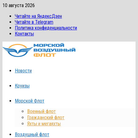
Перейти
10 августа 2026
к
Читайте на ЯндексДзен
содержимому
Читайте в Telegram
Политика конфиденциальности
Контакты
Новости
Круизы
Морской Флот
Военный флот
Гражданский флот
Яхты и мегаяхты
Воздушный флот