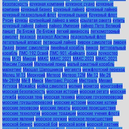
безопасность
круизная компания
круизное судно
круизные
компании
круизный бизнес
круизный лайнео
круизный лайнер
круизный ледокольный флот
круизный рынок
Круизный флот
Русич
круизы
крупнейший лайнер в мире
крылатая ракета
купить
круизный лайнер
лайнер
лайнер Империя
лайнер Петр Великий
ланцет
Ле Бурже
Ле-Бурже
легкий авианосец
легкомоторный
самолет
ледокол
ледокол Арктика
ледокольный флот
летательный аппарат
летающий лайнер
ливреи самолетов
ливрея
Лидер
лизинг самолетов
линейный корабль
линкор
литторальный
корабль
ЛМС-192 Освей
ЛМС-901 «Байкал»
лодка
лоукостер
лунь
М-25
Макран
МАКС
МАКС 2021
МАКС 2023
МАКС-2021
Максим Горький
Маленький принц
малый ракетный корабль
маркетинг
Маршал Шапошников
мегаяхта
межфлотский переход
Мелец М-15
Меркурий
Метеор
Метеор 12М
Ми-12
Ми-26
Ми-28HM
Ми-8
Минск
Минтранс России
Мистраль
Михаил
Кутузов
Можайск
мойка самолета
молния
монитор
монография
морская безопасность
морская история
морская регата
морская
служба
морская тень
морская техника
морские грузоперевозки
морские грузщоперевозки
морские истории
морские котики
морские перевозки
морские пираты
морские происшествия
морские технологии
морские традиции
морские учения флота
морские явления
морское оружие
морское происшествие
морской бизнес
морской бой
морской вояж
морской охотник