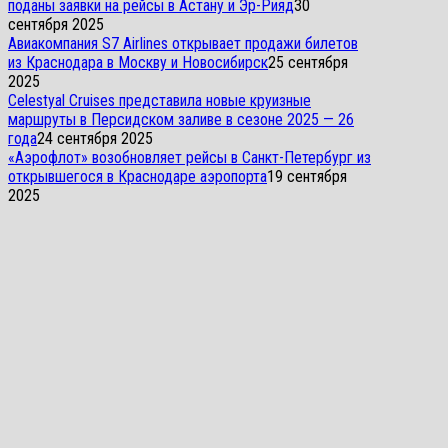
поданы заявки на рейсы в Астану и Эр-Рияд
30
сентября 2025
Авиакомпания S7 Airlines открывает продажи билетов
из Краснодара в Москву и Новосибирск
25 сентября
2025
Celestyal Cruises представила новые круизные
маршруты в Персидском заливе в сезоне 2025 — 26
года
24 сентября 2025
«Аэрофлот» возобновляет рейсы в Санкт-Петербург из
открывшегося в Краснодаре аэропорта
19 сентября
2025