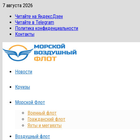
Перейти
7 августа 2026
к
Читайте на ЯндексДзен
содержимому
Читайте в Telegram
Политика конфиденциальности
Контакты
Новости
Круизы
Морской Флот
Военный флот
Гражданский флот
Яхты и мегаяхты
Воздушный флот