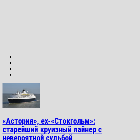
«Астория», ex-«Стокгольм»:
старейший круизный лайнер с
невероятной судьбой