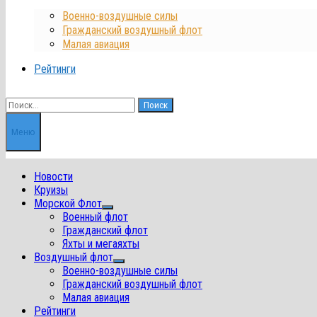
Военно-воздушные силы
Гражданский воздушный флот
Малая авиация
Рейтинги
Найти:
Меню
Новости
Круизы
Морской Флот
Показать
Военный флот
подменю
Гражданский флот
Яхты и мегаяхты
Воздушный флот
Показать
Военно-воздушные силы
подменю
Гражданский воздушный флот
Малая авиация
Рейтинги