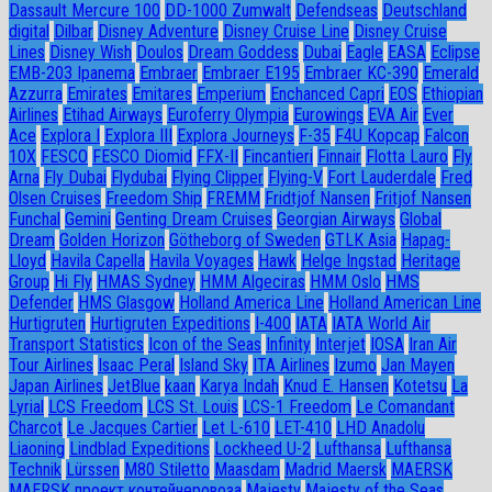
Dassault Mercure 100
DD-1000 Zumwalt
Defendseas
Deutschland
digital
Dilbar
Disney Adventure
Disney Cruise Line
Disney Cruise
Lines
Disney Wish
Doulos
Dream Goddess
Dubai
Eagle
EASA
Eclipse
EMB-203 Ipanema
Embraer
Embraer E195
Embraer KC-390
Emerald
Azzurra
Emirates
Emitares
Emperium
Enchanced Capri
EOS
Ethiopian
Airlines
Etihad Airways
Euroferry Olympia
Eurowings
EVA Air
Ever
Ace
Explora I
Explora III
Explora Journeys
F-35
F4U Корсар
Falcon
10X
FESCO
FESCO Diomid
FFX-II
Fincantieri
Finnair
Flotta Lauro
Fly
Arna
Fly Dubai
Flydubai
Flying Clipper
Flying-V
Fort Lauderdale
Fred
Olsen Cruises
Freedom Ship
FREMM
Fridtjof Nansen
Fritjof Nansen
Funchal
Gemini
Genting Dream Cruises
Georgian Airways
Global
Dream
Golden Horizon
Götheborg of Sweden
GTLK Asia
Hapag-
Lloyd
Havila Capella
Havila Voyages
Hawk
Helge Ingstad
Heritage
Group
Hi Fly
HMAS Sydney
HMM Algeciras
HMM Oslo
HMS
Defender
HMS Glasgow
Holland America Line
Holland American Line
Hurtigruten
Hurtigruten Expeditions
I-400
IATA
IATA World Air
Transport Statistics
Icon of the Seas
Infinity
Interjet
IOSA
Iran Air
Tour Airlines
Isaac Peral
Island Sky
ITA Airlines
Izumo
Jan Mayen
Japan Airlines
JetBlue
kaan
Karya Indah
Knud E. Hansen
Kotetsu
La
Lyrial
LCS Freedom
LCS St. Louis
LCS-1 Freedom
Le Comandant
Charcot
Le Jacques Cartier
Let L-610
LET-410
LHD Anadolu
Liaoning
Lindblad Expeditions
Lockheed U-2
Lufthansa
Lufthansa
Technik
Lürssen
M80 Stiletto
Maasdam
Madrid Maersk
MAERSK
MAERSK проект контейнеровоза
Majesty
Majesty of the Seas