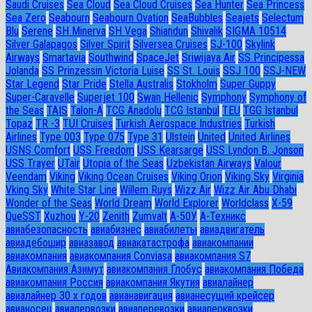
Saudi Cruises
Sea Cloud
Sea Cloud Cruises
Sea Hunter
Sea Princess
Sea Zero
Seabourn
Seabourn Ovation
SeaBubbles
Seajets
Selectum
Blu
Serene
SH Minerva
SH Vega
Shiandun
Shivalik
SIGMA 10514
Silver Galapagos
Silver Spirit
Silversea Cruises
SJ-100
Skylink
Airways
Smartavia
Southwind
SpaceJet
Sriwijaya Air
SS Principessa
Jolanda
SS Prinzessin Victoria Luise
SS St. Louis
SSJ 100
SSJ-NEW
Star Legend
Star Pride
Stella Australis
Stokholm
Super Guppy
Super-Caravelle
Superjet 100
Swan Hellenic
Symphony
Symphony of
the Seas
TAIS
Talon-A
TCG Anadolu
TCG Istanbul
TEU
TGG Istanbul
Topaz
TR -3
TUI Cruises
Turkish Aerospace Industries
Turkish
Airlines
Type 003
Type 075
Type 31
Ulstein
United
United Airlines
USNS Comfort
USS Freedom
USS Kearsarge
USS Lyndon B. Jonson
USS Trayer
UTair
Utopia of the Seas
Uzbekistan Airways
Valour
Veendam
Viking
Viking Ocean Cruises
Viking Orion
Viking Sky
Virginia
Vking Sky
White Star Line
Willem Ruys
Wizz Air
Wizz Air Abu Dhabi
Wonder of the Seas
World Dream
World Explorer
Worldclass
X-59
QueSST
Xuzhou
Y-20
Zenith
Zumvalt
А-50У
А-Техникс
авиабезопасность
авиабизнес
авиабилеты
авиадвигатель
авиадебошир
авиазавод
авиакатастрофа
авиакомпании
авиакомпания
авиакомпания Conviasa
авиакомпания S7
Авиакомпания Азимут
авиакомпания Глобус
авиакомпания Победа
авиакомпания Россия
авиакомпания Якутия
авиалайнер
авиалайнер 30 х годов
авианавигация
авианесущий крейсер
авианосец
авиапервозки
авиаперевозки
авиаперквозки