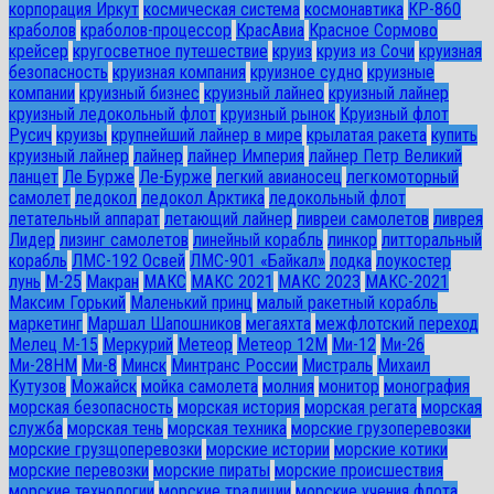
корпорация Иркут
космическая система
космонавтика
КР-860
краболов
краболов-процессор
КрасАвиа
Красное Сормово
крейсер
кругосветное путешествие
круиз
круиз из Сочи
круизная
безопасность
круизная компания
круизное судно
круизные
компании
круизный бизнес
круизный лайнео
круизный лайнер
круизный ледокольный флот
круизный рынок
Круизный флот
Русич
круизы
крупнейший лайнер в мире
крылатая ракета
купить
круизный лайнер
лайнер
лайнер Империя
лайнер Петр Великий
ланцет
Ле Бурже
Ле-Бурже
легкий авианосец
легкомоторный
самолет
ледокол
ледокол Арктика
ледокольный флот
летательный аппарат
летающий лайнер
ливреи самолетов
ливрея
Лидер
лизинг самолетов
линейный корабль
линкор
литторальный
корабль
ЛМС-192 Освей
ЛМС-901 «Байкал»
лодка
лоукостер
лунь
М-25
Макран
МАКС
МАКС 2021
МАКС 2023
МАКС-2021
Максим Горький
Маленький принц
малый ракетный корабль
маркетинг
Маршал Шапошников
мегаяхта
межфлотский переход
Мелец М-15
Меркурий
Метеор
Метеор 12М
Ми-12
Ми-26
Ми-28HM
Ми-8
Минск
Минтранс России
Мистраль
Михаил
Кутузов
Можайск
мойка самолета
молния
монитор
монография
морская безопасность
морская история
морская регата
морская
служба
морская тень
морская техника
морские грузоперевозки
морские грузщоперевозки
морские истории
морские котики
морские перевозки
морские пираты
морские происшествия
морские технологии
морские традиции
морские учения флота