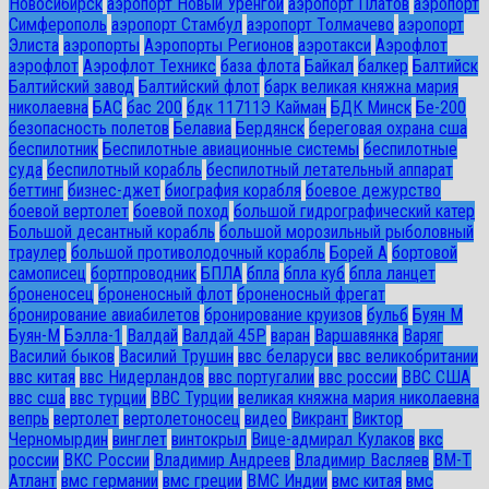
Новосибирск
аэропорт Новый Уренгой
аэропорт Платов
аэропорт
Симферополь
аэропорт Стамбул
аэропорт Толмачево
аэропорт
Элиста
аэропорты
Аэропорты Регионов
аэротакси
Аэрофлот
аэрофлот
Аэрофлот Техникс
база флота
Байкал
балкер
Балтийск
Балтийский завод
Балтийский флот
барк великая княжна мария
николаевна
БАС
бас 200
бдк 11711Э Кайман
БДК Минск
Бе-200
безопасность полетов
Белавиа
Бердянск
береговая охрана сша
беспилотник
Беспилотные авиационные системы
беспилотные
суда
беспилотный корабль
беспилотный летательный аппарат
беттинг
бизнес-джет
биография корабля
боевое дежурство
боевой вертолет
боевой поход
большой гидрографический катер
Большой десантный корабль
большой морозильный рыболовный
траулер
большой противолодочный корабль
Борей А
бортовой
самописец
бортпроводник
БПЛА
бпла
бпла куб
бпла ланцет
броненосец
броненосный флот
броненосный фрегат
бронирование авиабилетов
бронирование круизов
бульб
Буян М
Буян-М
Бэлла-1
Валдай
Валдай 45Р
варан
Варшавянка
Варяг
Василий быков
Василий Трушин
ввс беларуси
ввс великобритании
ввс китая
ввс Нидерландов
ввс португалии
ввс россии
ВВС США
ввс сша
ввс турции
ВВС Турции
великая княжна мария николаевна
вепрь
вертолет
вертолетоносец
видео
Викрант
Виктор
Черномырдин
винглет
винтокрыл
Вице-адмирал Кулаков
вкс
россии
ВКС России
Владимир Андреев
Владимир Васляев
ВМ-Т
Атлант
вмс германии
вмс греции
ВМС Индии
вмс китая
вмс