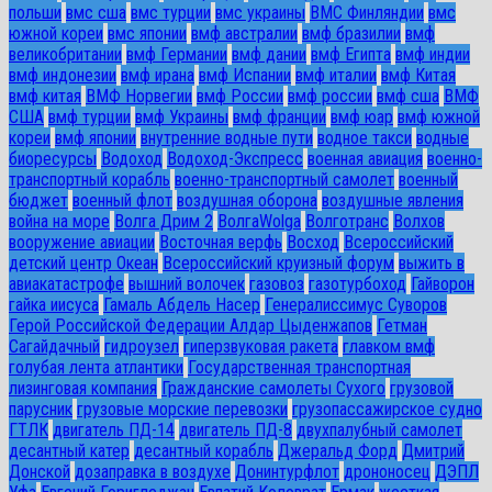
польши
вмс сша
вмс турции
вмс украины
ВМС Финляндии
вмс
южной кореи
вмс японии
вмф австралии
вмф бразилии
вмф
великобритании
вмф Германии
вмф дании
вмф Египта
вмф индии
вмф индонезии
вмф ирана
вмф Испании
вмф италии
вмф Китая
вмф китая
ВМФ Норвегии
вмф России
вмф россии
вмф сша
ВМФ
США
вмф турции
вмф Украины
вмф франции
вмф юар
вмф южной
кореи
вмф японии
внутренние водные пути
водное такси
водные
биоресурсы
Водоход
Водоход-Экспресс
военная авиация
военно-
транспортный корабль
военно-транспортный самолет
военный
бюджет
военный флот
воздушная оборона
воздушные явления
война на море
Волга Дрим 2
ВолгаWolga
Волготранс
Волхов
вооружение авиации
Восточная верфь
Восход
Всероссийский
детский центр Океан
Всероссийский круизный форум
выжить в
авиакатастрофе
вышний волочек
газовоз
газотурбоход
Гайворон
гайка иисуса
Гамаль Абдель Насер
Генералиссимус Суворов
Герой Российской Федерации Алдар Цыденжапов
Гетман
Сагайдачный
гидроузел
гиперзвуковая ракета
главком вмф
голубая лента атлантики
Государственная транспортная
лизинговая компания
Гражданские самолеты Сухого
грузовой
парусник
грузовые морские перевозки
грузопассажирское судно
ГТЛК
двигатель ПД-14
двигатель ПД-8
двухпалубный самолет
десантный катер
десантный корабль
Джеральд Форд
Дмитрий
Донской
дозаправка в воздухе
Донинтурфлот
дрононосец
ДЭПЛ