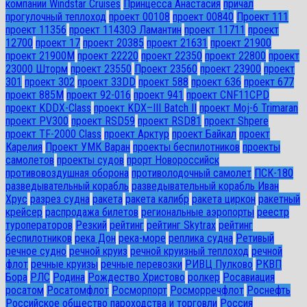
компании Windstar Cruises
Принцесса Анастасия
причал
прогулочный теплоход
проект 00108
проект 00840
Проект 111
проект 11356
проект 11430Э Ламантин
проект 11711
проект
12700
проект 17
проект 20385
проект 21631
проект 21900
проект 21900М
проект 22220
проект 22350
проект 22800
проект
23000 Шторм
проект 23550
Проект 23560
проект 23900
проект
301
проект 302
проект 33DD
проект 588
проект 636
проект 677
проект 885М
проект 92-016
проект 941
проект CNF11CPD
проект KDDX-Class
проект KDX–III Batch II
проект Moj-6 Trimaran
проект PV300
проект RSD59
проект RSD81
проект Shpere
проект TF-2000 Class
проект Арктур
проект Байкал
проект
Карелия
Проект УМК Варан
проекты беспилотников
проекты
самолетов
проекты судов
прорт Новороссийск
противовоздушная оборона
противолодочный самолет
ПСК-180
разведывательный корабль
разведывательный корабль Иван
Хрус
разрез судна
ракета
ракета калибр
ракета циркон
ракетный
крейсер
распродажа билетов
региональные аэропорты
реестр
туроператоров
Резкий
рейтинг
рейтинг Skytrax
рейтинг
беспилотников
река Дон
река-море
реплика судна
Ретивый
речное судно
речной круиз
речной круизный теплоход
речной
флот
речные круизы
речные перевозки
РИВЦ Пулково
РКВП
Бора
РЛС
Родина
Рождество Христово
ролкер
Росавиация
росатом
Росатомфлот
Росморпорт
Росморречфлот
Роснефть
Российское общество пароходства и торговли
Россия