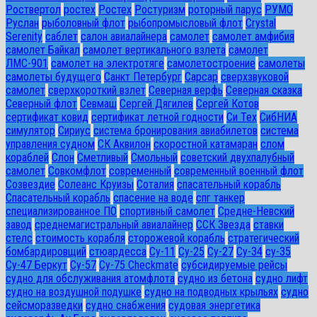
Роствертол
ростех
Ростех
Ростуризм
роторный парус
РУМО
Руслан
рыболовный флот
рыбопромысловый флот
Сrystal
Serenity
саблет
салон авиалайнера
самолет
самолет амфибия
самолет Байкал
самолет вертикального взлета
самолет
ЛМС-901
самолет на электротяге
самолетостроение
самолеты
самолеты будущего
Санкт Петербург
Сарсар
сверхзвуковой
самолет
сверхкороткий взлет
Северная верфь
Северная сказка
Северный флот
Севмаш
Сергей Дягилев
Сергей Котов
сертификат ковид
сертификат летной годности
Си Тех
СибНИА
симулятор
Сириус
система бронирования авиабилетов
система
управления судном
СК Аквилон
скоростной катамаран
слом
кораблей
Слон
Сметливый
Смольный
советский двухпалубный
самолет
Совкомфлот
современный
современный военный флот
Созвездие
Солеанс Круизы
Соталия
спасательный корабль
Спасательный корабль
спасение на воде
спг танкер
специализированное ПО
спортивный самолет
Средне-Невский
завод
среднемагистральный авиалайнер
ССК Звезда
ставки
стелс
стоимость корабля
сторожевой корабль
стратегический
бомбардировщий
стюардесса
Су-11
Су-25
Су-27
Су-34
су-35
Су-47 Беркут
Су-57
Су-75 Checkmate
субсидируемые рейсы
судно для обслуживания атомфлота
судно из бетона
судно лифт
судно на воздушной подушке
судно на подводных крыльях
судно
сейсморазведки
судно снабжения
судовая энергетика