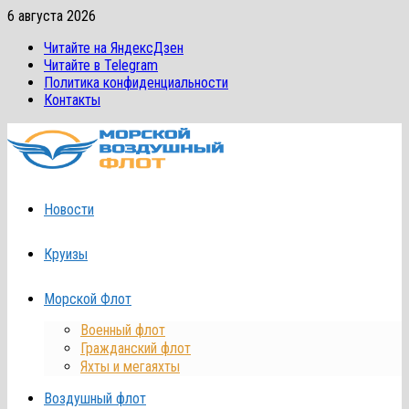
Перейти
6 августа 2026
к
Читайте на ЯндексДзен
содержимому
Читайте в Telegram
Политика конфиденциальности
Контакты
Новости
Круизы
Морской Флот
Военный флот
Гражданский флот
Яхты и мегаяхты
Воздушный флот