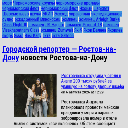
море
Черноморские круизы
черноморские проливы
черноморский флот
Черноморский флот
Чхонан
шарклет
Шереметьево
шхуна
ЭКИП
Экоход
экраноплан
экспедиционное
судно
эскадренный миноносец
эсминец
эсминец Arleigh Burke
Class Flight III
эсминец JS Haguro
эсминец Project 18
эсминец
Visakhapatnam Class
эсминец Zumwalt
Як-9
Яков Балаев
Яковлев
якорь
Ямал
Яны Капу
яхта
яхта Galleon
Городской репортер — Ростов-на-
Дону
новости Ростова-на-Дону
Ростовчанка отсудила у отеля в
Анапе 200 тысяч рублей за
упавшую на голову дверцу шкафа
on 6 августа 2026 at 12:29
Ростовчанка Анджела
планировала провести майские
праздники у моря и заранее
забронировала номер в отеле
Анапы с системой «все включено». Об этом сообщает