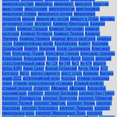
авиапроисшествия
авиарейсы
авиаремонт
авиасалон
Авиастар
авиастоение
авиастроение
авиатехнологии
авиатренажер
авиационная техника
авиационное оружие
авиационные
технологии
авиация
авиация ввс россии
авиашоу в Дубае
авионика
автономное судно
автопилот
Адмирал Виноградов
Адмирал
Головко
Адмирал Горшков
Адмирал Григорович
адмирал
касатонов
Адмирал Кузнецов
Адмирал Лазарев
Адмирал
Левченко
Адмирал Нахимов
адмирал флота касатонов
адмирал
эссен
Адмиралтейские верфи
Азербайджан
Азимут
Академик
Шокальский
Аквилон
Аккерман
Алдар Цыденжапов
Александр
Деев
Александр Пушкин
Александр Суворов
Александр Шабалин
Александра
Александрит
Алиага
Алмаз Антей
Алроса
амурский
судостроительный завод
Ан-124
Ан-148
Ан-2
Ан-418
аналоги
Airbus A380
Анвар Садат
Андрей Дубенский
Антон Чехов
АПЛ
Белгород
Аргус
аренда самолета
арест судна
Арканзас
Арктика
армия 2022
артиллерийский катер
Аскольд
атомная подводная
лодка
атомная энергетическая установка
атомный крейсер
атомный ледокол
атомолет
Афрамакс
афромакс
Аэрокобра
аэронавигация
аэропорт
аэропорт Бегишево
аэропорт Бен Гурион
Аэропорт Владивосток
аэропорт Волгоград
аэропорт Гибралтар
аэропорт Грозный
аэропорт Звартонц
аэропорт Казань
аэропорт
Краснодар
аэропорт Красноярск
аэропорт Левашево
аэропорт
минеральные воды
аэропорт Минеральные Воды
аэропорт