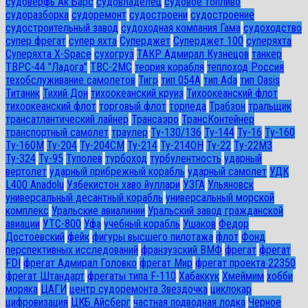
судоверфь Ак Барс
судовладелец
судовое топливо
судоразборка
судоремонт
судостроени
судостроение
судостроительный завод
судоходная компания Гама
судоходство
супер фрегат
супер яхта
Суперджет
Суперджет 100
суперяхта
Суперяхта X-Space
сухогруз
ТАКР Адмирал Кузнецов
танкер
ТВРС-44 "Ладога"
ТВС-2МС
теория корабля
теплоход Россия
техобслуживание самолетов
Тигр
тип 054А
тип Ada
тип Oasis
Титаник
Тихий Дон
тихоокеанский круиз
Тихоокеанский флот
тихоокеанский флот
торговый флот
торпеда
Трабзон
тральщик
трансатлантический лайнер
Трансаэро
ТрансКонтейнер
транспортный самолет
траулер
Ту-130/136
Ту-144
Ту-16
Ту-160
Ту-160М
Ту-204
Ту-204СМ
Ту-214
Ту-214ОН
Ту-22
Ту-22М3
Ту-324
Ту-95
Туполев
турбоход
турбулентность
ударный
вертолет
ударный прибрежный корабль
ударный самолет
УДК
L400 Anadolu
Узбекистон хаво йуллари
УЗГА
Ульяновск
универсальный десантный корабль
универсальный морской
комплекс
Уральские авиалинии
Уральский завод гражданской
авиации
УТС-800
Уфа
учебный корабль
Ушаков
Федор
Достоевский
фейк
фигуры высшего пилотажа
флот
Фонд
перспективных исследований
франзузский ВМФ
фрегат
фрегат
FDI
фрегат Адмирал Головко
фрегат Мир
фрегат проекта 22350
фрегат Штандарт
фрегаты типа F-110
Хабаккук
Хмеймим
хобби
моряка
ЦАГИ
центр судоремонта Звездочка
циклокар
цифровизация
ЦКБ Айсберг
частная подводная лодка
Черное