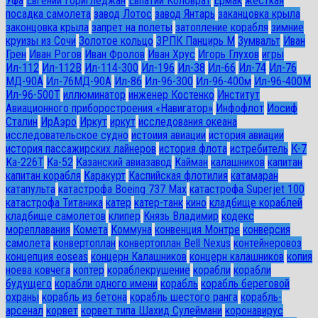
Уфа
Евгений Горигледжан
Евпатий Коловрат
Ермак
жесткая
посадка самолета
завод Лотос
завод Янтарь
заканцовка крыла
законцовка крыла
запрет на полеты
затопление корабля
зимние
круизы из Сочи
Золотое кольцо
ЗРПК Панцирь М
Зумвальт
Иван
Грен
Иван Рогов
Иван Фролов
Иван Хрус
Игорь Глухов
игры
Ил-112
Ил-112В
Ил-114-300
Ил-196
Ил-38
Ил-66
Ил-74
Ил-76
МД-90А
Ил-76МД-90А
Ил-86
Ил-96-300
Ил-96-400м
Ил-96-400М
Ил-96-500Т
иллюминатор
инженер Костенко
Институт
Авиационного приборостроения «Навигатор»
Инфофлот
Иосиф
Сталин
ИрАэро
Иркут
иркут
исследования океана
исследовательское судно
истоиия авиации
история авиации
история пассажирских лайнеров
история флота
истребитель
К-7
Ка-226Т
Ка-52
Казанский авиазавод
Кайман
калашников
капитан
капитан корабля
Каракурт
Каспийская флотилия
катамаран
катапульта
катастрофа Boeing 737 Max
катастрофа Superjet 100
катастрофа Титаника
катер
катер-танк
кино
кладбище кораблей
кладбище самолетов
клипер
Князь Владимир
кодекс
мореплавания
Комета
Коммуна
конвенция Монтре
конверсия
самолета
конвертоплан
конвертоплан Bell Nexus
контейнеровоз
концепция eoseas
концерн Калашников
концерн калашников
копия
ноева ковчега
коптер
кораблекрушение
корабли
корабли
будущего
корабли одного имени
корабль
корабль береговой
охраны
корабль из бетона
корабль шестого ранга
корабль-
арсенал
корвет
корвет типа Шахид Сулеймани
коронавирус