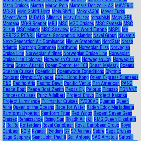
Mano Cruises
Mantra
Marco Polo
Marmara Denizcilik AS
MAVERIC
MC-21
Mein Schiff Herz
Mein Shiff 1
Meko-A300
Meyer Turku
Meyer Werft
MIDALS
Minerva
Miray Cruises
mitsubishi
Moby SPL
Montana
MQ-9 Reaper
MRJ
MSC
MSC Cruises
MSC Fantasia
MSC
Gulsun
MSC Mandy
MSC Seaview
MSC World Europe
MSPL
MV
XPRESS PEARL
National Geographic Islander
Naval Group
Navantia
Next-Generation Air Dominance
Nieuw Statendam
NordStar
Norse
Atlantic
Northrop Grumman
Northwind
Norvegian Bliss
Norvegian
Cruise Line
Norwegian Airlines
Norwegian Cruise Line
Norwegian
Cruise Line Holdings
Norwegian Cruises
Norwegian Joy
Norwegian
Prima
Ocean Atlantic
Ocean Commuter 108
Ocean Majesty
Oceana
Oceania Cruises
Oceanic III
Oceanwode Expeditions
Olympic
Explorer
Olympic Voyager
OOCL Hong Kong
Orient Express Silenseas
P&O
Pacific Aria
Pacific Dawn
Pacific Venus
Pan American
PANG
Peace Boat
Peace Boat Zenith
Pegas Fly
Pelorus
Picasso
PONANT
Princess Cruises
Prinz Adalbert
Project Bravo
Project Kasatka
Project Luminance
Pullmantur Cruises
PV300VD
Quantas
Queen
Anna
Queen of the Oceans
Race for Water
Raden Eddy Martadinata
Ramform Hyperion
Ramform Titan
Red Wings
Regent Seven Seas
Cruises
Renaissance
Rising Sun
Riyadh Air
rkfl
RMS Queen Elizabeth
2
Ro-Ro
Rotterdam
Royal Caribbean
Royal Caribbean Group
Royal
Caribean
RQ-4
Ryanair
Ryndam
S7
S7 Airlines
Sabre
Saga Cruises
Saga Sapphire
Saint John Paul II
San Antonio
SAS Amatola
Satoshi