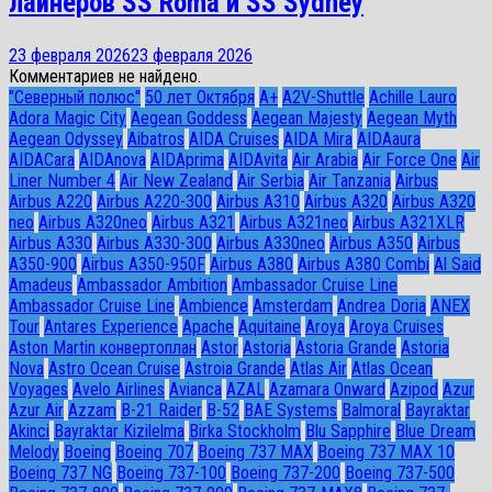
лайнеров SS Roma и SS Sydney
23 февраля 2026
23 февраля 2026
Комментариев не найдено.
"Северный полюс"
50 лет Октября
A+
A2V-Shuttle
Achille Lauro
Adora Magic City
Aegean Goddess
Aegean Majesty
Aegean Myth
Aegean Odyssey
Aibatros
AIDA Cruises
AIDA Mira
AIDAaura
AIDACara
AIDAnova
AIDAprima
AIDAvita
Air Arabia
Air Force One
Air
Liner Number 4
Air New Zealand
Air Serbia
Air Tanzania
Airbus
Airbus A220
Airbus A220-300
Airbus A310
Airbus A320
Airbus A320
neo
Airbus A320neo
Airbus A321
Airbus A321neo
Airbus A321XLR
Airbus A330
Airbus A330-300
Airbus A330neo
Airbus A350
Airbus
A350-900
Airbus A350-950F
Airbus A380
Airbus A380 Combi
Al Said
Amadeus
Ambassador Ambition
Ambassador Cruise Line
Ambassador Сruise Line
Ambience
Amsterdam
Andrea Doria
ANEX
Tour
Antares Experience
Apache
Aquitaine
Aroya
Aroya Cruises
Aston Martin конвертоплан
Astor
Astoria
Astoria Grande
Astoria
Nova
Astro Ocean Cruise
Astroia Grande
Atlas Air
Atlas Ocean
Voyages
Avelo Airlines
Avianca
AZAL
Azamara Onward
Azipod
Azur
Azur Air
Azzam
B-21 Raider
B-52
BAE Systems
Balmoral
Bayraktar
Akinci
Bayraktar Kizilelma
Birka Stockholm
Blu Sapphire
Blue Dream
Melody
Boeing
Boeing 707
Boeing 737 MAX
Boeing 737 MAX 10
Boeing 737 NG
Boeing 737-100
Boeing 737-200
Boeing 737-500