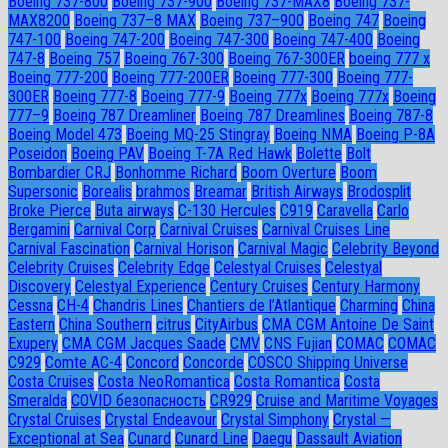
Boeing 737-800
Boeing 737-900
Boeing 737-MAX8
Boeing 737-
MAX8200
Boeing 737–8 MAX
Boeing 737–900
Boeing 747
Boeing
747-100
Boeing 747-200
Boeing 747-300
Boeing 747-400
Boeing
747-8
Boeing 757
Boeing 767-300
Boeing 767-300ER
boeing 777 x
Boeing 777-200
Boeing 777-200ER
Boeing 777-300
Boeing 777-
300ER
Boeing 777-8
Boeing 777-9
Boeing 777x
Boeing 777х
Boeing
777–9
Boeing 787 Dreamliner
Boeing 787 Dreamlines
Boeing 787-8
Boeing Model 473
Boeing MQ-25 Stingray
Boeing NMA
Boeing P-8A
Poseidon
Boeing PAV
Boeing T-7A Red Hawk
Bolette
Bolt
Bombardier CRJ
Bonhomme Richard
Boom Overture
Boom
Supersonic
Borealis
brahmos
Breamar
British Airways
Brodosplit
Broke Pierce
Buta airways
C-130 Hercules
C919
Caravella
Carlo
Bergamini
Carnival Corp
Carnival Cruises
Carnival Cruises Line
Carnival Fascination
Carnival Horison
Carnival Magic
Celebrity Beyond
Celebrity Cruises
Celebrity Edge
Celestyal Cruises
Celestyal
Discovery
Celestyal Experience
Century Cruises
Century Harmony
Cessna
CH-4
Chandris Lines
Chantiers de l’Atlantique
Charming
China
Eastern
China Southern
citrus
CityAirbus
CMA CGM Antoine De Saint
Exupery
CMA CGM Jacques Saade
CMV
CNS Fujian
COMAC
COMAC
C929
Comte AC-4
Concord
Concorde
COSCO Shipping Universe
Costa Cruises
Costa NeoRomantica
Costa Romantica
Costa
Smeralda
COVID безопасность
CR929
Cruise and Maritime Voyages
Crystal Cruises
Crystal Endeavour
Crystal Simphony
Crystal —
Exceptional at Sea
Cunard
Cunard Line
Daegu
Dassault Aviation