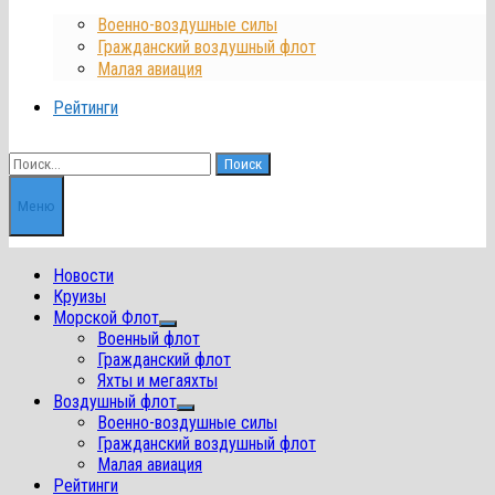
Военно-воздушные силы
Гражданский воздушный флот
Малая авиация
Рейтинги
Найти:
Меню
Новости
Круизы
Морской Флот
Показать
Военный флот
подменю
Гражданский флот
Яхты и мегаяхты
Воздушный флот
Показать
Военно-воздушные силы
подменю
Гражданский воздушный флот
Малая авиация
Рейтинги