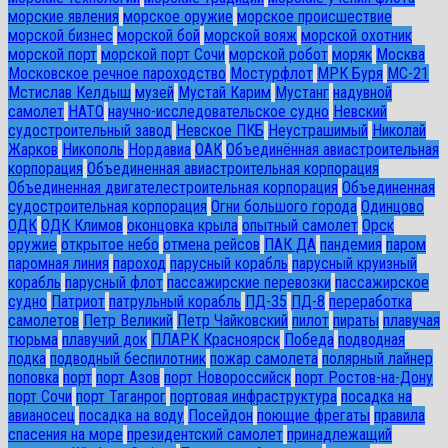
морские явления
морское оружие
морское происшествие
морской бизнес
морской бой
морской вояж
морской охотник
морской порт
морской порт Сочи
морской робот
моряк
Москва
Московское речное пароходство
Мостурфлот
МРК Буря
МС-21
Мстислав Келдыш
музей
Мустай Карим
Мустанг
надувной
самолет
НАТО
научно-исследовательское судно
Невский
судостроительный завод
Невское ПКБ
Неустрашимый
Николай
Жарков
Никополь
Нордавиа
ОАК
Объединённая авиастроительная
корпорация
Объединенная авиастроительная корпорация
Объединенная двигателестроительная корпорация
Объединенная
судостроительная корпорация
Огни большого города
Одинцово
ОДК
ОДК Климов
оконцовка крыла
опытный самолет
Орск
оружие
открытое небо
отмена рейсов
ПАК ДА
пандемия
паром
паромная линия
пароход
парусный корабль
парусный круизный
корабль
парусный флот
пассажирские перевозки
пассажирское
судно
Патриот
патрульный корабль
ПД-35
ПД-8
переработка
самолетов
Петр Великий
Петр Чайковский
пилот
пираты
плавучая
тюрьма
плавучий док
ПЛАРК Красноярск
Победа
подводная
лодка
подводный беспилотник
пожар самолета
полярный лайнер
поповка
порт
порт Азов
порт Новороссийск
порт Ростов-на-Дону
порт Сочи
порт Таганрог
портовая инфраструктура
посадка на
авианосец
посадка на воду
Посейдон
поющие фрегаты
правила
спасения на море
президентский самолет
принадлежащий