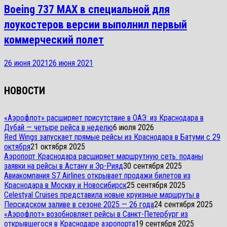
Boeing 737 MAX в специальной для
лоукостеров версии выполнил первый
коммерческий полет
26 июня 2021
26 июня 2021
НОВОСТИ
«Аэрофлот» расширяет присутствие в ОАЭ: из Краснодара в
Дубай — четыре рейса в неделю
6 июля 2026
Red Wings запускает прямые рейсы из Краснодара в Батуми с 29
октября
21 октября 2025
Аэропорт Краснодара расширяет маршрутную сеть: поданы
заявки на рейсы в Астану и Эр-Рияд
30 сентября 2025
Авиакомпания S7 Airlines открывает продажи билетов из
Краснодара в Москву и Новосибирск
25 сентября 2025
Celestyal Cruises представила новые круизные маршруты в
Персидском заливе в сезоне 2025 — 26 года
24 сентября 2025
«Аэрофлот» возобновляет рейсы в Санкт-Петербург из
открывшегося в Краснодаре аэропорта
19 сентября 2025