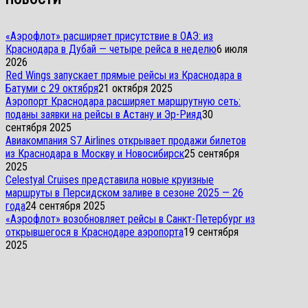
«Аэрофлот» расширяет присутствие в ОАЭ: из
Краснодара в Дубай — четыре рейса в неделю
6 июля
2026
Red Wings запускает прямые рейсы из Краснодара в
Батуми с 29 октября
21 октября 2025
Аэропорт Краснодара расширяет маршрутную сеть:
поданы заявки на рейсы в Астану и Эр-Рияд
30
сентября 2025
Авиакомпания S7 Airlines открывает продажи билетов
из Краснодара в Москву и Новосибирск
25 сентября
2025
Celestyal Cruises представила новые круизные
маршруты в Персидском заливе в сезоне 2025 — 26
года
24 сентября 2025
«Аэрофлот» возобновляет рейсы в Санкт-Петербург из
открывшегося в Краснодаре аэропорта
19 сентября
2025