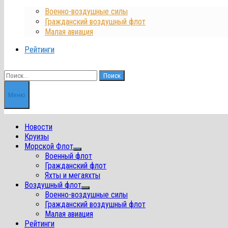
Военно-воздушные силы
Гражданский воздушный флот
Малая авиация
Рейтинги
Найти:
Меню
Новости
Круизы
Морской Флот
Показать
Военный флот
подменю
Гражданский флот
Яхты и мегаяхты
Воздушный флот
Показать
Военно-воздушные силы
подменю
Гражданский воздушный флот
Малая авиация
Рейтинги