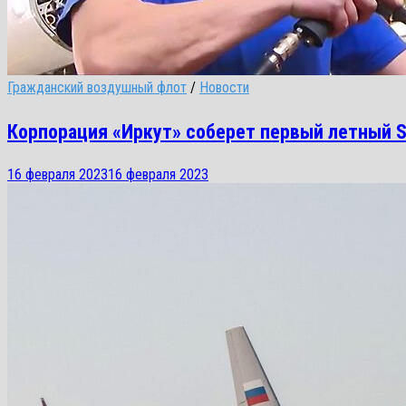
Гражданский воздушный флот
/
Новости
Корпорация «Иркут» соберет первый летный S
16 февраля 2023
16 февраля 2023