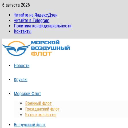
Перейти
6 августа 2026
к
Читайте на ЯндексДзен
содержимому
Читайте в Telegram
Политика конфиденциальности
Контакты
Новости
Круизы
Морской Флот
Военный флот
Гражданский флот
Яхты и мегаяхты
Воздушный флот