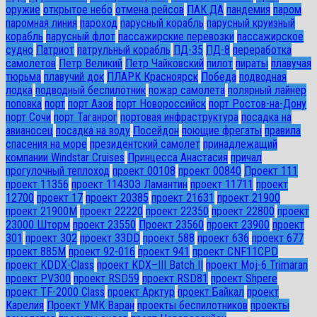
оружие
открытое небо
отмена рейсов
ПАК ДА
пандемия
паром
паромная линия
пароход
парусный корабль
парусный круизный
корабль
парусный флот
пассажирские перевозки
пассажирское
судно
Патриот
патрульный корабль
ПД-35
ПД-8
переработка
самолетов
Петр Великий
Петр Чайковский
пилот
пираты
плавучая
тюрьма
плавучий док
ПЛАРК Красноярск
Победа
подводная
лодка
подводный беспилотник
пожар самолета
полярный лайнер
поповка
порт
порт Азов
порт Новороссийск
порт Ростов-на-Дону
порт Сочи
порт Таганрог
портовая инфраструктура
посадка на
авианосец
посадка на воду
Посейдон
поющие фрегаты
правила
спасения на море
президентский самолет
принадлежащий
компании Windstar Cruises
Принцесса Анастасия
причал
прогулочный теплоход
проект 00108
проект 00840
Проект 111
проект 11356
проект 11430Э Ламантин
проект 11711
проект
12700
проект 17
проект 20385
проект 21631
проект 21900
проект 21900М
проект 22220
проект 22350
проект 22800
проект
23000 Шторм
проект 23550
Проект 23560
проект 23900
проект
301
проект 302
проект 33DD
проект 588
проект 636
проект 677
проект 885М
проект 92-016
проект 941
проект CNF11CPD
проект KDDX-Class
проект KDX–III Batch II
проект Moj-6 Trimaran
проект PV300
проект RSD59
проект RSD81
проект Shpere
проект TF-2000 Class
проект Арктур
проект Байкал
проект
Карелия
Проект УМК Варан
проекты беспилотников
проекты