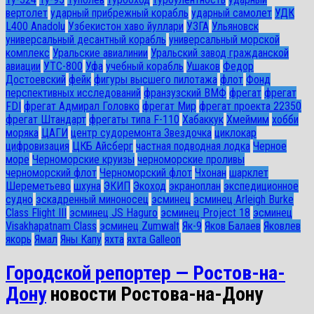
вертолет
ударный прибрежный корабль
ударный самолет
УДК
L400 Anadolu
Узбекистон хаво йуллари
УЗГА
Ульяновск
универсальный десантный корабль
универсальный морской
комплекс
Уральские авиалинии
Уральский завод гражданской
авиации
УТС-800
Уфа
учебный корабль
Ушаков
Федор
Достоевский
фейк
фигуры высшего пилотажа
флот
Фонд
перспективных исследований
франзузский ВМФ
фрегат
фрегат
FDI
фрегат Адмирал Головко
фрегат Мир
фрегат проекта 22350
фрегат Штандарт
фрегаты типа F-110
Хабаккук
Хмеймим
хобби
моряка
ЦАГИ
центр судоремонта Звездочка
циклокар
цифровизация
ЦКБ Айсберг
частная подводная лодка
Черное
море
Черноморские круизы
черноморские проливы
черноморский флот
Черноморский флот
Чхонан
шарклет
Шереметьево
шхуна
ЭКИП
Экоход
экраноплан
экспедиционное
судно
эскадренный миноносец
эсминец
эсминец Arleigh Burke
Class Flight III
эсминец JS Haguro
эсминец Project 18
эсминец
Visakhapatnam Class
эсминец Zumwalt
Як-9
Яков Балаев
Яковлев
якорь
Ямал
Яны Капу
яхта
яхта Galleon
Городской репортер — Ростов-на-
Дону
новости Ростова-на-Дону