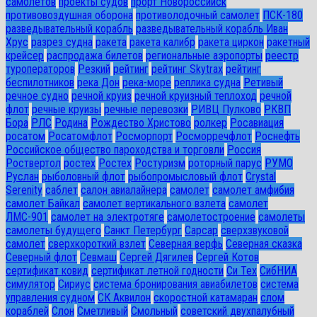
самолетов
проекты судов
прорт Новороссийск
противовоздушная оборона
противолодочный самолет
ПСК-180
разведывательный корабль
разведывательный корабль Иван
Хрус
разрез судна
ракета
ракета калибр
ракета циркон
ракетный
крейсер
распродажа билетов
региональные аэропорты
реестр
туроператоров
Резкий
рейтинг
рейтинг Skytrax
рейтинг
беспилотников
река Дон
река-море
реплика судна
Ретивый
речное судно
речной круиз
речной круизный теплоход
речной
флот
речные круизы
речные перевозки
РИВЦ Пулково
РКВП
Бора
РЛС
Родина
Рождество Христово
ролкер
Росавиация
росатом
Росатомфлот
Росморпорт
Росморречфлот
Роснефть
Российское общество пароходства и торговли
Россия
Роствертол
ростех
Ростех
Ростуризм
роторный парус
РУМО
Руслан
рыболовный флот
рыбопромысловый флот
Сrystal
Serenity
саблет
салон авиалайнера
самолет
самолет амфибия
самолет Байкал
самолет вертикального взлета
самолет
ЛМС-901
самолет на электротяге
самолетостроение
самолеты
самолеты будущего
Санкт Петербург
Сарсар
сверхзвуковой
самолет
сверхкороткий взлет
Северная верфь
Северная сказка
Северный флот
Севмаш
Сергей Дягилев
Сергей Котов
сертификат ковид
сертификат летной годности
Си Тех
СибНИА
симулятор
Сириус
система бронирования авиабилетов
система
управления судном
СК Аквилон
скоростной катамаран
слом
кораблей
Слон
Сметливый
Смольный
советский двухпалубный