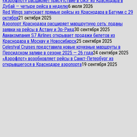
«Аэрофлот» расширяет присутствие в ОАЭ: из Краснодара в
Дубай — четыре рейса в неделю
6 июля 2026
Red Wings запускает прямые рейсы из Краснодара в Батуми с 29
октября
21 октября 2025
Аэропорт Краснодара расширяет маршрутную сеть: поданы
заявки на рейсы в Астану и Эр-Рияд
30 сентября 2025
Авиакомпания S7 Airlines открывает продажи билетов из
Краснодара в Москву и Новосибирск
25 сентября 2025
Celestyal Cruises представила новые круизные маршруты в
Персидском заливе в сезоне 2025 — 26 года
24 сентября 2025
«Аэрофлот» возобновляет рейсы в Санкт-Петербург из
открывшегося в Краснодаре аэропорта
19 сентября 2025