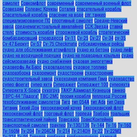
самолет
Совкомфлот
современный
современный военный флот
Созвездие
Солеанс Круизы
Соталия
спасательный корабль
Спасательный корабль
спасение на воде
спг танкер
специализированное ПО
спортивный самолет
Средне-Невский
завод
среднемагистральный авиалайнер
ССК Звезда
ставки
стелс
стоимость корабля
сторожевой корабль
стратегический
бомбардировщий
стюардесса
Су-11
Су-25
Су-27
Су-34
су-35
Су-47 Беркут
Су-57
Су-75 Checkmate
субсидируемые рейсы
судно для обслуживания атомфлота
судно из бетона
судно лифт
судно на воздушной подушке
судно на подводных крыльях
судно
сейсморазведки
судно снабжения
судовая энергетика
судоверфь Ак Барс
судовладелец
судовое топливо
судоразборка
судоремонт
судостроени
судостроение
судостроительный завод
судоходная компания Гама
судоходство
супер фрегат
супер яхта
Суперджет
Суперджет 100
суперяхта
Суперяхта X-Space
сухогруз
ТАКР Адмирал Кузнецов
танкер
ТВРС-44 "Ладога"
ТВС-2МС
теория корабля
теплоход Россия
техобслуживание самолетов
Тигр
тип 054А
тип Ada
тип Oasis
Титаник
Тихий Дон
тихоокеанский круиз
Тихоокеанский флот
тихоокеанский флот
торговый флот
торпеда
Трабзон
тральщик
трансатлантический лайнер
Трансаэро
ТрансКонтейнер
транспортный самолет
траулер
Ту-130/136
Ту-144
Ту-16
Ту-160
Ту-160М
Ту-204
Ту-204СМ
Ту-214
Ту-214ОН
Ту-22
Ту-22М3
Ту-324
Ту-95
Туполев
турбоход
турбулентность
ударный