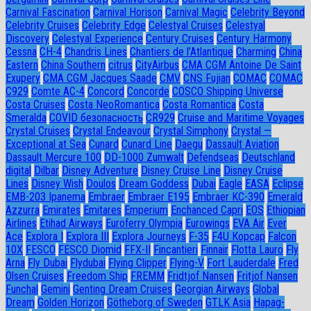
Carnival Fascination
Carnival Horison
Carnival Magic
Celebrity Beyond
Celebrity Cruises
Celebrity Edge
Celestyal Cruises
Celestyal
Discovery
Celestyal Experience
Century Cruises
Century Harmony
Cessna
CH-4
Chandris Lines
Chantiers de l’Atlantique
Charming
China
Eastern
China Southern
citrus
CityAirbus
CMA CGM Antoine De Saint
Exupery
CMA CGM Jacques Saade
CMV
CNS Fujian
COMAC
COMAC
C929
Comte AC-4
Concord
Concorde
COSCO Shipping Universe
Costa Cruises
Costa NeoRomantica
Costa Romantica
Costa
Smeralda
COVID безопасность
CR929
Cruise and Maritime Voyages
Crystal Cruises
Crystal Endeavour
Crystal Simphony
Crystal —
Exceptional at Sea
Cunard
Cunard Line
Daegu
Dassault Aviation
Dassault Mercure 100
DD-1000 Zumwalt
Defendseas
Deutschland
digital
Dilbar
Disney Adventure
Disney Cruise Line
Disney Cruise
Lines
Disney Wish
Doulos
Dream Goddess
Dubai
Eagle
EASA
Eclipse
EMB-203 Ipanema
Embraer
Embraer E195
Embraer KC-390
Emerald
Azzurra
Emirates
Emitares
Emperium
Enchanced Capri
EOS
Ethiopian
Airlines
Etihad Airways
Euroferry Olympia
Eurowings
EVA Air
Ever
Ace
Explora I
Explora III
Explora Journeys
F-35
F4U Корсар
Falcon
10X
FESCO
FESCO Diomid
FFX-II
Fincantieri
Finnair
Flotta Lauro
Fly
Arna
Fly Dubai
Flydubai
Flying Clipper
Flying-V
Fort Lauderdale
Fred
Olsen Cruises
Freedom Ship
FREMM
Fridtjof Nansen
Fritjof Nansen
Funchal
Gemini
Genting Dream Cruises
Georgian Airways
Global
Dream
Golden Horizon
Götheborg of Sweden
GTLK Asia
Hapag-