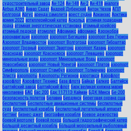
судостроительный завод
Ан-124
Ан-148
Ан-2
Ан-418
аналоги
Airbus A380
Анвар Садат
Андрей Дубенский
Антон Чехов
АПЛ
Белгород
Аргус
аренда самолета
арест судна
Арканзас
Арктика
армия 2022
артиллерийский катер
Аскольд
атомная подводная
лодка
атомная энергетическая установка
атомный крейсер
атомный ледокол
атомолет
Афрамакс
афромакс
Аэрокобра
аэронавигация
аэропорт
аэропорт Бегишево
аэропорт Бен Гурион
Аэропорт Владивосток
аэропорт Волгоград
аэропорт Гибралтар
аэропорт Грозный
аэропорт Звартонц
аэропорт Казань
аэропорт
Краснодар
аэропорт Красноярск
аэропорт Левашево
аэропорт
минеральные воды
аэропорт Минеральные Воды
аэропорт
Новосибирск
аэропорт Новый Уренгой
аэропорт Платов
аэропорт
Симферополь
аэропорт Стамбул
аэропорт Толмачево
аэропорт
Элиста
аэропорты
Аэропорты Регионов
аэротакси
Аэрофлот
аэрофлот
Аэрофлот Техникс
база флота
Байкал
балкер
Балтийск
Балтийский завод
Балтийский флот
барк великая княжна мария
николаевна
БАС
бас 200
бдк 11711Э Кайман
БДК Минск
Бе-200
безопасность полетов
Белавиа
Бердянск
береговая охрана сша
беспилотник
Беспилотные авиационные системы
беспилотные
суда
беспилотный корабль
беспилотный летательный аппарат
беттинг
бизнес-джет
биография корабля
боевое дежурство
боевой вертолет
боевой поход
большой гидрографический катер
Большой десантный корабль
большой морозильный рыболовный