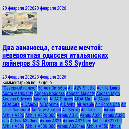
28 февраля 2026
28 февраля 2026
Два авианосца, ставшие мечтой:
невероятная одиссея итальянских
лайнеров SS Roma и SS Sydney
23 февраля 2026
23 февраля 2026
Комментариев не найдено.
"Северный полюс"
50 лет Октября
A+
A2V-Shuttle
Achille Lauro
Adora Magic City
Aegean Goddess
Aegean Majesty
Aegean Myth
Aegean Odyssey
Aibatros
AIDA Cruises
AIDA Mira
AIDAaura
AIDACara
AIDAnova
AIDAprima
AIDAvita
Air Arabia
Air Force One
Air
Liner Number 4
Air New Zealand
Air Serbia
Air Tanzania
Airbus
Airbus A220
Airbus A220-300
Airbus A310
Airbus A320
Airbus A320
neo
Airbus A320neo
Airbus A321
Airbus A321neo
Airbus A321XLR
Airbus A330
Airbus A330-300
Airbus A330neo
Airbus A350
Airbus