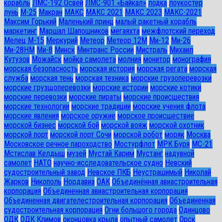
корабль
ЛМС-192 Освей
ЛМС-901 «Байкал»
лодка
лоукостер
лунь
М-25
Макран
МАКС
МАКС 2021
МАКС 2023
МАКС-2021
Максим Горький
Маленький принц
малый ракетный корабль
маркетинг
Маршал Шапошников
мегаяхта
межфлотский переход
Мелец М-15
Меркурий
Метеор
Метеор 12М
Ми-12
Ми-26
Ми-28HM
Ми-8
Минск
Минтранс России
Мистраль
Михаил
Кутузов
Можайск
мойка самолета
молния
монитор
монография
морская безопасность
морская история
морская регата
морская
служба
морская тень
морская техника
морские грузоперевозки
морские грузщоперевозки
морские истории
морские котики
морские перевозки
морские пираты
морские происшествия
морские технологии
морские традиции
морские учения флота
морские явления
морское оружие
морское происшествие
морской бизнес
морской бой
морской вояж
морской охотник
морской порт
морской порт Сочи
морской робот
моряк
Москва
Московское речное пароходство
Мостурфлот
МРК Буря
МС-21
Мстислав Келдыш
музей
Мустай Карим
Мустанг
надувной
самолет
НАТО
научно-исследовательское судно
Невский
судостроительный завод
Невское ПКБ
Неустрашимый
Николай
Жарков
Никополь
Нордавиа
ОАК
Объединённая авиастроительная
корпорация
Объединенная авиастроительная корпорация
Объединенная двигателестроительная корпорация
Объединенная
судостроительная корпорация
Огни большого города
Одинцово
ОДК
ОДК Климов
оконцовка крыла
опытный самолет
Орск