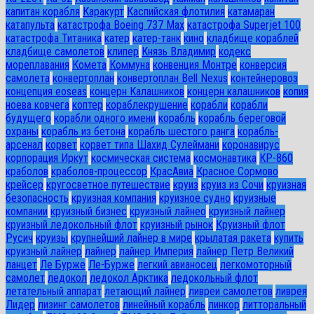
капитан корабля
Каракурт
Каспийская флотилия
катамаран
катапульта
катастрофа Boeing 737 Max
катастрофа Superjet 100
катастрофа Титаника
катер
катер-танк
кино
кладбище кораблей
кладбище самолетов
клипер
Князь Владимир
кодекс
мореплавания
Комета
Коммуна
конвенция Монтре
конверсия
самолета
конвертоплан
конвертоплан Bell Nexus
контейнеровоз
концепция eoseas
концерн Калашников
концерн калашников
копия
ноева ковчега
коптер
кораблекрушение
корабли
корабли
будущего
корабли одного имени
корабль
корабль береговой
охраны
корабль из бетона
корабль шестого ранга
корабль-
арсенал
корвет
корвет типа Шахид Сулеймани
коронавирус
корпорация Иркут
космическая система
космонавтика
КР-860
краболов
краболов-процессор
КрасАвиа
Красное Сормово
крейсер
кругосветное путешествие
круиз
круиз из Сочи
круизная
безопасность
круизная компания
круизное судно
круизные
компании
круизный бизнес
круизный лайнео
круизный лайнер
круизный ледокольный флот
круизный рынок
Круизный флот
Русич
круизы
крупнейший лайнер в мире
крылатая ракета
купить
круизный лайнер
лайнер
лайнер Империя
лайнер Петр Великий
ланцет
Ле Бурже
Ле-Бурже
легкий авианосец
легкомоторный
самолет
ледокол
ледокол Арктика
ледокольный флот
летательный аппарат
летающий лайнер
ливреи самолетов
ливрея
Лидер
лизинг самолетов
линейный корабль
линкор
литторальный