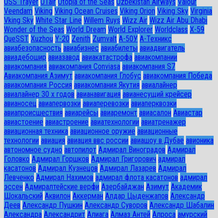
USS Trayer
UTair
Utopia of the Seas
Uzbekistan Airways
Valour
Veendam
Viking
Viking Ocean Cruises
Viking Orion
Viking Sky
Virginia
Vking Sky
White Star Line
Willem Ruys
Wizz Air
Wizz Air Abu Dhabi
Wonder of the Seas
World Dream
World Explorer
Worldclass
X-59
QueSST
Xuzhou
Y-20
Zenith
Zumvalt
А-50У
А-Техникс
авиабезопасность
авиабизнес
авиабилеты
авиадвигатель
авиадебошир
авиазавод
авиакатастрофа
авиакомпании
авиакомпания
авиакомпания Conviasa
авиакомпания S7
Авиакомпания Азимут
авиакомпания Глобус
авиакомпания Победа
авиакомпания Россия
авиакомпания Якутия
авиалайнер
авиалайнер 30 х годов
авианавигация
авианесущий крейсер
авианосец
авиапервозки
авиаперевозки
авиаперквозки
авиапроисшествия
авиарейсы
авиаремонт
авиасалон
Авиастар
авиастоение
авиастроение
авиатехнологии
авиатренажер
авиационная техника
авиационное оружие
авиационные
технологии
авиация
авиация ввс россии
авиашоу в Дубае
авионика
автономное судно
автопилот
Адмирал Виноградов
Адмирал
Головко
Адмирал Горшков
Адмирал Григорович
адмирал
касатонов
Адмирал Кузнецов
Адмирал Лазарев
Адмирал
Левченко
Адмирал Нахимов
адмирал флота касатонов
адмирал
эссен
Адмиралтейские верфи
Азербайджан
Азимут
Академик
Шокальский
Аквилон
Аккерман
Алдар Цыденжапов
Александр
Деев
Александр Пушкин
Александр Суворов
Александр Шабалин
Александра
Александрит
Алиага
Алмаз Антей
Алроса
амурский