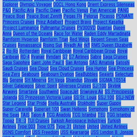
Explorer
Olympic Voyager
OOCL Hong Kong
Orient Express Silenseas
P&O
Pacific Aria
Pacific Dawn
Pacific Venus
Pan American
PANG
Peace Boat
Peace Boat Zenith
Pegas Fly
Pelorus
Picasso
PONANT
Princess Cruises
Prinz Adalbert
Project Bravo
Project Kasatka
Project Luminance
Pullmantur Cruises
PV300VD
Quantas
Queen
Anna
Queen of the Oceans
Race for Water
Raden Eddy Martadinata
Ramform Hyperion
Ramform Titan
Red Wings
Regent Seven Seas
Cruises
Renaissance
Rising Sun
Riyadh Air
rkfl
RMS Queen Elizabeth
2
Ro-Ro
Rotterdam
Royal Caribbean
Royal Caribbean Group
Royal
Caribean
RQ-4
Ryanair
Ryndam
S7
S7 Airlines
Sabre
Saga Cruises
Saga Sapphire
Saint John Paul II
San Antonio
SAS Amatola
Satoshi
Saudi Cruises
Sea Cloud
Sea Cloud Cruises
Sea Hunter
Sea Princess
Sea Zero
Seabourn
Seabourn Ovation
SeaBubbles
Seajets
Selectum
Blu
Serene
SH Minerva
SH Vega
Shiandun
Shivalik
SIGMA 10514
Silver Galapagos
Silver Spirit
Silversea Cruises
SJ-100
Skylink
Airways
Smartavia
Southwind
SpaceJet
Sriwijaya Air
SS Principessa
Jolanda
SS Prinzessin Victoria Luise
SS St. Louis
SSJ 100
SSJ-NEW
Star Legend
Star Pride
Stella Australis
Stokholm
Super Guppy
Super-Caravelle
Superjet 100
Swan Hellenic
Symphony
Symphony of
the Seas
TAIS
Talon-A
TCG Anadolu
TCG Istanbul
TEU
TGG Istanbul
Topaz
TR -3
TUI Cruises
Turkish Aerospace Industries
Turkish
Airlines
Type 003
Type 075
Type 31
Ulstein
United
United Airlines
USNS Comfort
USS Freedom
USS Kearsarge
USS Lyndon B. Jonson