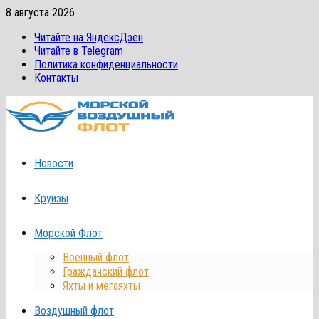
Перейти
8 августа 2026
к
Читайте на ЯндексДзен
содержимому
Читайте в Telegram
Политика конфиденциальности
Контакты
Новости
Круизы
Морской Флот
Военный флот
Гражданский флот
Яхты и мегаяхты
Воздушный флот