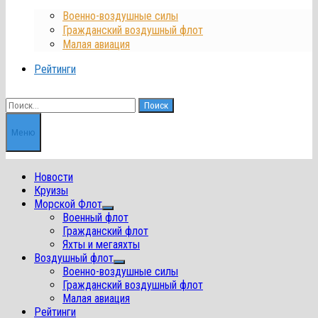
Военно-воздушные силы
Гражданский воздушный флот
Малая авиация
Рейтинги
Найти:
Меню
Новости
Круизы
Морской Флот
Показать
Военный флот
подменю
Гражданский флот
Яхты и мегаяхты
Воздушный флот
Показать
Военно-воздушные силы
подменю
Гражданский воздушный флот
Малая авиация
Рейтинги