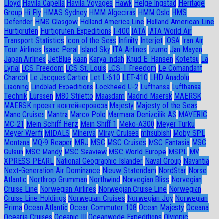
Lloyd
Havila Capella
Havila Voyages
Hawk
Helge Ingstad
Heritage
Group
Hi Fly
HMAS Sydney
HMM Algeciras
HMM Oslo
HMS
Defender
HMS Glasgow
Holland America Line
Holland American Line
Hurtigruten
Hurtigruten Expeditions
I-400
IATA
IATA World Air
Transport Statistics
Icon of the Seas
Infinity
Interjet
IOSA
Iran Air
Tour Airlines
Isaac Peral
Island Sky
ITA Airlines
Izumo
Jan Mayen
Japan Airlines
JetBlue
kaan
Karya Indah
Knud E. Hansen
Kotetsu
La
Lyrial
LCS Freedom
LCS St. Louis
LCS-1 Freedom
Le Comandant
Charcot
Le Jacques Cartier
Let L-610
LET-410
LHD Anadolu
Liaoning
Lindblad Expeditions
Lockheed U-2
Lufthansa
Lufthansa
Technik
Lürssen
M80 Stiletto
Maasdam
Madrid Maersk
MAERSK
MAERSK проект контейнеровоза
Majesty
Majesty of the Seas
Mano Cruises
Mantra
Marco Polo
Marmara Denizcilik AS
MAVERIC
MC-21
Mein Schiff Herz
Mein Shiff 1
Meko-A300
Meyer Turku
Meyer Werft
MIDALS
Minerva
Miray Cruises
mitsubishi
Moby SPL
Montana
MQ-9 Reaper
MRJ
MSC
MSC Cruises
MSC Fantasia
MSC
Gulsun
MSC Mandy
MSC Seaview
MSC World Europe
MSPL
MV
XPRESS PEARL
National Geographic Islander
Naval Group
Navantia
Next-Generation Air Dominance
Nieuw Statendam
NordStar
Norse
Atlantic
Northrop Grumman
Northwind
Norvegian Bliss
Norvegian
Cruise Line
Norwegian Airlines
Norwegian Cruise Line
Norwegian
Cruise Line Holdings
Norwegian Cruises
Norwegian Joy
Norwegian
Prima
Ocean Atlantic
Ocean Commuter 108
Ocean Majesty
Oceana
Oceania Cruises
Oceanic III
Oceanwode Expeditions
Olympic