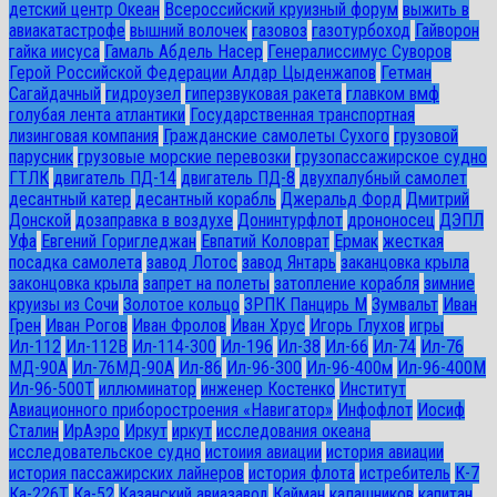
детский центр Океан
Всероссийский круизный форум
выжить в
авиакатастрофе
вышний волочек
газовоз
газотурбоход
Гайворон
гайка иисуса
Гамаль Абдель Насер
Генералиссимус Суворов
Герой Российской Федерации Алдар Цыденжапов
Гетман
Сагайдачный
гидроузел
гиперзвуковая ракета
главком вмф
голубая лента атлантики
Государственная транспортная
лизинговая компания
Гражданские самолеты Сухого
грузовой
парусник
грузовые морские перевозки
грузопассажирское судно
ГТЛК
двигатель ПД-14
двигатель ПД-8
двухпалубный самолет
десантный катер
десантный корабль
Джеральд Форд
Дмитрий
Донской
дозаправка в воздухе
Донинтурфлот
дрононосец
ДЭПЛ
Уфа
Евгений Горигледжан
Евпатий Коловрат
Ермак
жесткая
посадка самолета
завод Лотос
завод Янтарь
заканцовка крыла
законцовка крыла
запрет на полеты
затопление корабля
зимние
круизы из Сочи
Золотое кольцо
ЗРПК Панцирь М
Зумвальт
Иван
Грен
Иван Рогов
Иван Фролов
Иван Хрус
Игорь Глухов
игры
Ил-112
Ил-112В
Ил-114-300
Ил-196
Ил-38
Ил-66
Ил-74
Ил-76
МД-90А
Ил-76МД-90А
Ил-86
Ил-96-300
Ил-96-400м
Ил-96-400М
Ил-96-500Т
иллюминатор
инженер Костенко
Институт
Авиационного приборостроения «Навигатор»
Инфофлот
Иосиф
Сталин
ИрАэро
Иркут
иркут
исследования океана
исследовательское судно
истоиия авиации
история авиации
история пассажирских лайнеров
история флота
истребитель
К-7
Ка-226Т
Ка-52
Казанский авиазавод
Кайман
калашников
капитан