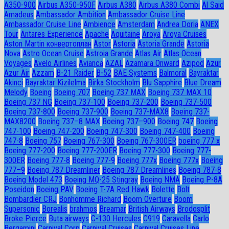
A350-900
Airbus A350-950F
Airbus A380
Airbus A380 Combi
Al Said
Amadeus
Ambassador Ambition
Ambassador Cruise Line
Ambassador Сruise Line
Ambience
Amsterdam
Andrea Doria
ANEX
Tour
Antares Experience
Apache
Aquitaine
Aroya
Aroya Cruises
Aston Martin конвертоплан
Astor
Astoria
Astoria Grande
Astoria
Nova
Astro Ocean Cruise
Astroia Grande
Atlas Air
Atlas Ocean
Voyages
Avelo Airlines
Avianca
AZAL
Azamara Onward
Azipod
Azur
Azur Air
Azzam
B-21 Raider
B-52
BAE Systems
Balmoral
Bayraktar
Akinci
Bayraktar Kizilelma
Birka Stockholm
Blu Sapphire
Blue Dream
Melody
Boeing
Boeing 707
Boeing 737 MAX
Boeing 737 MAX 10
Boeing 737 NG
Boeing 737-100
Boeing 737-200
Boeing 737-500
Boeing 737-800
Boeing 737-900
Boeing 737-MAX8
Boeing 737-
MAX8200
Boeing 737–8 MAX
Boeing 737–900
Boeing 747
Boeing
747-100
Boeing 747-200
Boeing 747-300
Boeing 747-400
Boeing
747-8
Boeing 757
Boeing 767-300
Boeing 767-300ER
boeing 777 x
Boeing 777-200
Boeing 777-200ER
Boeing 777-300
Boeing 777-
300ER
Boeing 777-8
Boeing 777-9
Boeing 777x
Boeing 777х
Boeing
777–9
Boeing 787 Dreamliner
Boeing 787 Dreamlines
Boeing 787-8
Boeing Model 473
Boeing MQ-25 Stingray
Boeing NMA
Boeing P-8A
Poseidon
Boeing PAV
Boeing T-7A Red Hawk
Bolette
Bolt
Bombardier CRJ
Bonhomme Richard
Boom Overture
Boom
Supersonic
Borealis
brahmos
Breamar
British Airways
Brodosplit
Broke Pierce
Buta airways
C-130 Hercules
C919
Caravella
Carlo
Bergamini
Carnival Corp
Carnival Cruises
Carnival Cruises Line