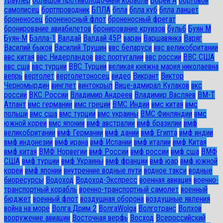
траулер
большой противолодочный корабль
Борей А
бортовой
самописец
бортпроводник
БПЛА
бпла
бпла куб
бпла ланцет
броненосец
броненосный флот
броненосный фрегат
бронирование авиабилетов
бронирование круизов
бульб
Буян М
Буян-М
Бэлла-1
Валдай
Валдай 45Р
варан
Варшавянка
Варяг
Василий быков
Василий Трушин
ввс беларуси
ввс великобритании
ввс китая
ввс Нидерландов
ввс португалии
ввс россии
ВВС США
ввс сша
ввс турции
ВВС Турции
великая княжна мария николаевна
вепрь
вертолет
вертолетоносец
видео
Викрант
Виктор
Черномырдин
винглет
винтокрыл
Вице-адмирал Кулаков
вкс
россии
ВКС России
Владимир Андреев
Владимир Васляев
ВМ-Т
Атлант
вмс германии
вмс греции
ВМС Индии
вмс китая
вмс
польши
вмс сша
вмс турции
вмс украины
ВМС Финляндии
вмс
южной кореи
вмс японии
вмф австралии
вмф бразилии
вмф
великобритании
вмф Германии
вмф дании
вмф Египта
вмф индии
вмф индонезии
вмф ирана
вмф Испании
вмф италии
вмф Китая
вмф китая
ВМФ Норвегии
вмф России
вмф россии
вмф сша
ВМФ
США
вмф турции
вмф Украины
вмф франции
вмф юар
вмф южной
кореи
вмф японии
внутренние водные пути
водное такси
водные
биоресурсы
Водоход
Водоход-Экспресс
военная авиация
военно-
транспортный корабль
военно-транспортный самолет
военный
бюджет
военный флот
воздушная оборона
воздушные явления
война на море
Волга Дрим 2
ВолгаWolga
Волготранс
Волхов
вооружение авиации
Восточная верфь
Восход
Всероссийский