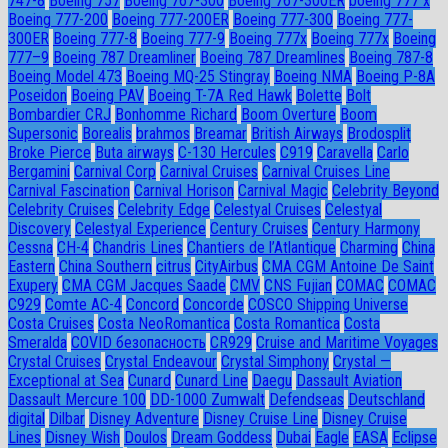
747-8
Boeing 757
Boeing 767-300
Boeing 767-300ER
boeing 777 x
Boeing 777-200
Boeing 777-200ER
Boeing 777-300
Boeing 777-
300ER
Boeing 777-8
Boeing 777-9
Boeing 777x
Boeing 777х
Boeing
777–9
Boeing 787 Dreamliner
Boeing 787 Dreamlines
Boeing 787-8
Boeing Model 473
Boeing MQ-25 Stingray
Boeing NMA
Boeing P-8A
Poseidon
Boeing PAV
Boeing T-7A Red Hawk
Bolette
Bolt
Bombardier CRJ
Bonhomme Richard
Boom Overture
Boom
Supersonic
Borealis
brahmos
Breamar
British Airways
Brodosplit
Broke Pierce
Buta airways
C-130 Hercules
C919
Caravella
Carlo
Bergamini
Carnival Corp
Carnival Cruises
Carnival Cruises Line
Carnival Fascination
Carnival Horison
Carnival Magic
Celebrity Beyond
Celebrity Cruises
Celebrity Edge
Celestyal Cruises
Celestyal
Discovery
Celestyal Experience
Century Cruises
Century Harmony
Cessna
CH-4
Chandris Lines
Chantiers de l’Atlantique
Charming
China
Eastern
China Southern
citrus
CityAirbus
CMA CGM Antoine De Saint
Exupery
CMA CGM Jacques Saade
CMV
CNS Fujian
COMAC
COMAC
C929
Comte AC-4
Concord
Concorde
COSCO Shipping Universe
Costa Cruises
Costa NeoRomantica
Costa Romantica
Costa
Smeralda
COVID безопасность
CR929
Cruise and Maritime Voyages
Crystal Cruises
Crystal Endeavour
Crystal Simphony
Crystal —
Exceptional at Sea
Cunard
Cunard Line
Daegu
Dassault Aviation
Dassault Mercure 100
DD-1000 Zumwalt
Defendseas
Deutschland
digital
Dilbar
Disney Adventure
Disney Cruise Line
Disney Cruise
Lines
Disney Wish
Doulos
Dream Goddess
Dubai
Eagle
EASA
Eclipse