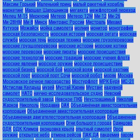
Максим Горький
Маленький принц
малый ракетный корабль
маркетинг
Маршал Шапошников
мегаяхта
межфлотский переход
Мелец М-15
Меркурий
Метеор
Метеор 12М
Ми-12
Ми-26
Ми-28HM
Ми-8
Минск
Минтранс России
Мистраль
Михаил
Кутузов
Можайск
мойка самолета
молния
монитор
монография
морская безопасность
морская история
морская регата
морская
служба
морская тень
морская техника
морские грузоперевозки
морские грузщоперевозки
морские истории
морские котики
морские перевозки
морские пираты
морские происшествия
морские технологии
морские традиции
морские учения флота
морские явления
морское оружие
морское происшествие
морской бизнес
морской бой
морской вояж
морской охотник
морской порт
морской порт Сочи
морской робот
моряк
Москва
Московское речное пароходство
Мостурфлот
МРК Буря
МС-21
Мстислав Келдыш
музей
Мустай Карим
Мустанг
надувной
самолет
НАТО
научно-исследовательское судно
Невский
судостроительный завод
Невское ПКБ
Неустрашимый
Николай
Жарков
Никополь
Нордавиа
ОАК
Объединённая авиастроительная
корпорация
Объединенная авиастроительная корпорация
Объединенная двигателестроительная корпорация
Объединенная
судостроительная корпорация
Огни большого города
Одинцово
ОДК
ОДК Климов
оконцовка крыла
опытный самолет
Орск
оружие
открытое небо
отмена рейсов
ПАК ДА
пандемия
паром