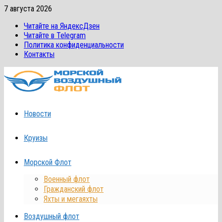
Перейти
7 августа 2026
к
Читайте на ЯндексДзен
содержимому
Читайте в Telegram
Политика конфиденциальности
Контакты
Новости
Круизы
Морской Флот
Военный флот
Гражданский флот
Яхты и мегаяхты
Воздушный флот