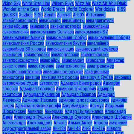
Vking Sky
White Star Line
Willem Ruys
Wizz Air
Wizz Air Abu Dhabi
Wonder of the Seas
World Dream
World Explorer
Worldclass
X-59
QueSST
Xuzhou
Y-20
Zenith
Zumvalt
А-50У
А-Техникс
авиабезопасность
авиабизнес
авиабилеты
авиадвигатель
авиадебошир
авиазавод
авиакатастрофа
авиакомпании
авиакомпания
авиакомпания Conviasa
авиакомпания S7
Авиакомпания Азимут
авиакомпания Глобус
авиакомпания Победа
авиакомпания Россия
авиакомпания Якутия
авиалайнер
авиалайнер 30 х годов
авианавигация
авианесущий крейсер
авианосец
авиапервозки
авиаперевозки
авиаперквозки
авиапроисшествия
авиарейсы
авиаремонт
авиасалон
Авиастар
авиастоение
авиастроение
авиатехнологии
авиатренажер
авиационная техника
авиационное оружие
авиационные
технологии
авиация
авиация ввс россии
авиашоу в Дубае
авионика
автономное судно
автопилот
Адмирал Виноградов
Адмирал
Головко
Адмирал Горшков
Адмирал Григорович
адмирал
касатонов
Адмирал Кузнецов
Адмирал Лазарев
Адмирал
Левченко
Адмирал Нахимов
адмирал флота касатонов
адмирал
эссен
Адмиралтейские верфи
Азербайджан
Азимут
Академик
Шокальский
Аквилон
Аккерман
Алдар Цыденжапов
Александр
Деев
Александр Пушкин
Александр Суворов
Александр Шабалин
Александра
Александрит
Алиага
Алмаз Антей
Алроса
амурский
судостроительный завод
Ан-124
Ан-148
Ан-2
Ан-418
аналоги