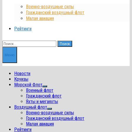
Военно-воздушные силы
Гражданский воздушный флот
Малая авиация
Рейтинги
Найти:
Меню
Новости
Круизы
Морской Флот
Показать
Военный флот
подменю
Гражданский флот
Яхты и мегаяхты
Воздушный флот
Показать
Военно-воздушные силы
подменю
Гражданский воздушный флот
Малая авиация
Рейтинги