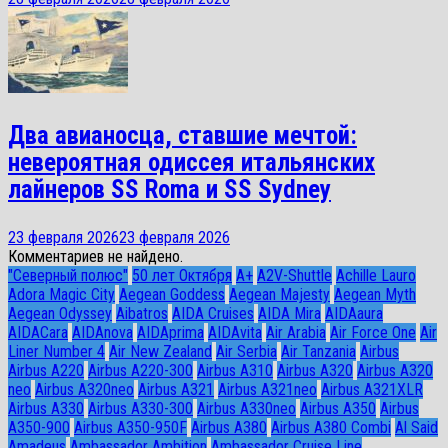
Два авианосца, ставшие мечтой:
невероятная одиссея итальянских
лайнеров SS Roma и SS Sydney
23 февраля 2026
23 февраля 2026
Комментариев не найдено.
"Северный полюс"
50 лет Октября
A+
A2V-Shuttle
Achille Lauro
Adora Magic City
Aegean Goddess
Aegean Majesty
Aegean Myth
Aegean Odyssey
Aibatros
AIDA Cruises
AIDA Mira
AIDAaura
AIDACara
AIDAnova
AIDAprima
AIDAvita
Air Arabia
Air Force One
Air
Liner Number 4
Air New Zealand
Air Serbia
Air Tanzania
Airbus
Airbus A220
Airbus A220-300
Airbus A310
Airbus A320
Airbus A320
neo
Airbus A320neo
Airbus A321
Airbus A321neo
Airbus A321XLR
Airbus A330
Airbus A330-300
Airbus A330neo
Airbus A350
Airbus
A350-900
Airbus A350-950F
Airbus A380
Airbus A380 Combi
Al Said
Amadeus
Ambassador Ambition
Ambassador Cruise Line