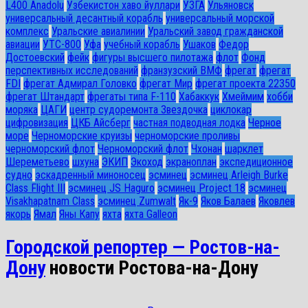
L400 Anadolu
Узбекистон хаво йуллари
УЗГА
Ульяновск
универсальный десантный корабль
универсальный морской
комплекс
Уральские авиалинии
Уральский завод гражданской
авиации
УТС-800
Уфа
учебный корабль
Ушаков
Федор
Достоевский
фейк
фигуры высшего пилотажа
флот
Фонд
перспективных исследований
франзузский ВМФ
фрегат
фрегат
FDI
фрегат Адмирал Головко
фрегат Мир
фрегат проекта 22350
фрегат Штандарт
фрегаты типа F-110
Хабаккук
Хмеймим
хобби
моряка
ЦАГИ
центр судоремонта Звездочка
циклокар
цифровизация
ЦКБ Айсберг
частная подводная лодка
Черное
море
Черноморские круизы
черноморские проливы
черноморский флот
Черноморский флот
Чхонан
шарклет
Шереметьево
шхуна
ЭКИП
Экоход
экраноплан
экспедиционное
судно
эскадренный миноносец
эсминец
эсминец Arleigh Burke
Class Flight III
эсминец JS Haguro
эсминец Project 18
эсминец
Visakhapatnam Class
эсминец Zumwalt
Як-9
Яков Балаев
Яковлев
якорь
Ямал
Яны Капу
яхта
яхта Galleon
Городской репортер — Ростов-на-
Дону
новости Ростова-на-Дону