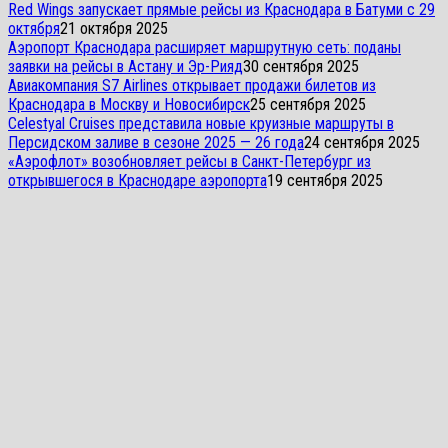
Red Wings запускает прямые рейсы из Краснодара в Батуми с 29
октября
21 октября 2025
Аэропорт Краснодара расширяет маршрутную сеть: поданы
заявки на рейсы в Астану и Эр-Рияд
30 сентября 2025
Авиакомпания S7 Airlines открывает продажи билетов из
Краснодара в Москву и Новосибирск
25 сентября 2025
Celestyal Cruises представила новые круизные маршруты в
Персидском заливе в сезоне 2025 — 26 года
24 сентября 2025
«Аэрофлот» возобновляет рейсы в Санкт-Петербург из
открывшегося в Краснодаре аэропорта
19 сентября 2025