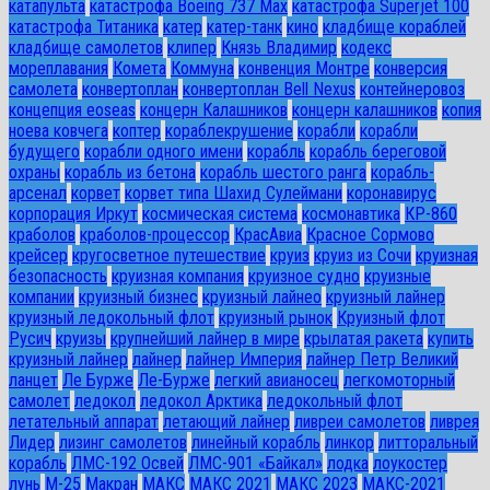
катапульта
катастрофа Boeing 737 Max
катастрофа Superjet 100
катастрофа Титаника
катер
катер-танк
кино
кладбище кораблей
кладбище самолетов
клипер
Князь Владимир
кодекс
мореплавания
Комета
Коммуна
конвенция Монтре
конверсия
самолета
конвертоплан
конвертоплан Bell Nexus
контейнеровоз
концепция eoseas
концерн Калашников
концерн калашников
копия
ноева ковчега
коптер
кораблекрушение
корабли
корабли
будущего
корабли одного имени
корабль
корабль береговой
охраны
корабль из бетона
корабль шестого ранга
корабль-
арсенал
корвет
корвет типа Шахид Сулеймани
коронавирус
корпорация Иркут
космическая система
космонавтика
КР-860
краболов
краболов-процессор
КрасАвиа
Красное Сормово
крейсер
кругосветное путешествие
круиз
круиз из Сочи
круизная
безопасность
круизная компания
круизное судно
круизные
компании
круизный бизнес
круизный лайнео
круизный лайнер
круизный ледокольный флот
круизный рынок
Круизный флот
Русич
круизы
крупнейший лайнер в мире
крылатая ракета
купить
круизный лайнер
лайнер
лайнер Империя
лайнер Петр Великий
ланцет
Ле Бурже
Ле-Бурже
легкий авианосец
легкомоторный
самолет
ледокол
ледокол Арктика
ледокольный флот
летательный аппарат
летающий лайнер
ливреи самолетов
ливрея
Лидер
лизинг самолетов
линейный корабль
линкор
литторальный
корабль
ЛМС-192 Освей
ЛМС-901 «Байкал»
лодка
лоукостер
лунь
М-25
Макран
МАКС
МАКС 2021
МАКС 2023
МАКС-2021