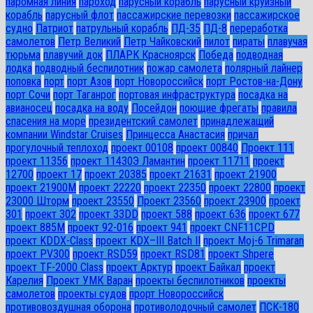
паромная линия
пароход
парусный корабль
парусный круизный
корабль
парусный флот
пассажирские перевозки
пассажирское
судно
Патриот
патрульный корабль
ПД-35
ПД-8
переработка
самолетов
Петр Великий
Петр Чайковский
пилот
пираты
плавучая
тюрьма
плавучий док
ПЛАРК Красноярск
Победа
подводная
лодка
подводный беспилотник
пожар самолета
полярный лайнер
поповка
порт
порт Азов
порт Новороссийск
порт Ростов-на-Дону
порт Сочи
порт Таганрог
портовая инфраструктура
посадка на
авианосец
посадка на воду
Посейдон
поющие фрегаты
правила
спасения на море
президентский самолет
принадлежащий
компании Windstar Cruises
Принцесса Анастасия
причал
прогулочный теплоход
проект 00108
проект 00840
Проект 111
проект 11356
проект 11430Э Ламантин
проект 11711
проект
12700
проект 17
проект 20385
проект 21631
проект 21900
проект 21900М
проект 22220
проект 22350
проект 22800
проект
23000 Шторм
проект 23550
Проект 23560
проект 23900
проект
301
проект 302
проект 33DD
проект 588
проект 636
проект 677
проект 885М
проект 92-016
проект 941
проект CNF11CPD
проект KDDX-Class
проект KDX–III Batch II
проект Moj-6 Trimaran
проект PV300
проект RSD59
проект RSD81
проект Shpere
проект TF-2000 Class
проект Арктур
проект Байкал
проект
Карелия
Проект УМК Варан
проекты беспилотников
проекты
самолетов
проекты судов
прорт Новороссийск
противовоздушная оборона
противолодочный самолет
ПСК-180