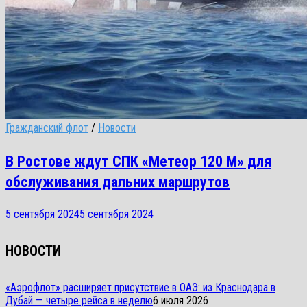
Гражданский флот
/
Новости
В Ростове ждут СПК «Метеор 120 М» для
обслуживания дальних маршрутов
5 сентября 2024
5 сентября 2024
НОВОСТИ
«Аэрофлот» расширяет присутствие в ОАЭ: из Краснодара в
Дубай — четыре рейса в неделю
6 июля 2026