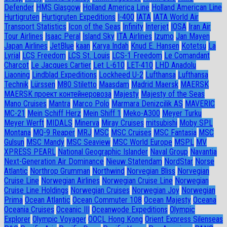
Defender
HMS Glasgow
Holland America Line
Holland American Line
Hurtigruten
Hurtigruten Expeditions
I-400
IATA
IATA World Air
Transport Statistics
Icon of the Seas
Infinity
Interjet
IOSA
Iran Air
Tour Airlines
Isaac Peral
Island Sky
ITA Airlines
Izumo
Jan Mayen
Japan Airlines
JetBlue
kaan
Karya Indah
Knud E. Hansen
Kotetsu
La
Lyrial
LCS Freedom
LCS St. Louis
LCS-1 Freedom
Le Comandant
Charcot
Le Jacques Cartier
Let L-610
LET-410
LHD Anadolu
Liaoning
Lindblad Expeditions
Lockheed U-2
Lufthansa
Lufthansa
Technik
Lürssen
M80 Stiletto
Maasdam
Madrid Maersk
MAERSK
MAERSK проект контейнеровоза
Majesty
Majesty of the Seas
Mano Cruises
Mantra
Marco Polo
Marmara Denizcilik AS
MAVERIC
MC-21
Mein Schiff Herz
Mein Shiff 1
Meko-A300
Meyer Turku
Meyer Werft
MIDALS
Minerva
Miray Cruises
mitsubishi
Moby SPL
Montana
MQ-9 Reaper
MRJ
MSC
MSC Cruises
MSC Fantasia
MSC
Gulsun
MSC Mandy
MSC Seaview
MSC World Europe
MSPL
MV
XPRESS PEARL
National Geographic Islander
Naval Group
Navantia
Next-Generation Air Dominance
Nieuw Statendam
NordStar
Norse
Atlantic
Northrop Grumman
Northwind
Norvegian Bliss
Norvegian
Cruise Line
Norwegian Airlines
Norwegian Cruise Line
Norwegian
Cruise Line Holdings
Norwegian Cruises
Norwegian Joy
Norwegian
Prima
Ocean Atlantic
Ocean Commuter 108
Ocean Majesty
Oceana
Oceania Cruises
Oceanic III
Oceanwode Expeditions
Olympic
Explorer
Olympic Voyager
OOCL Hong Kong
Orient Express Silenseas