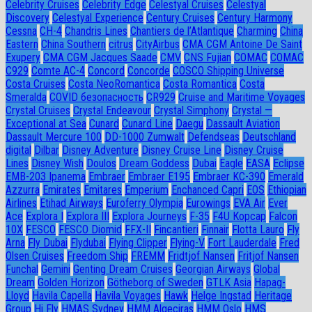
Celebrity Cruises
Celebrity Edge
Celestyal Cruises
Celestyal
Discovery
Celestyal Experience
Century Cruises
Century Harmony
Cessna
CH-4
Chandris Lines
Chantiers de l’Atlantique
Charming
China
Eastern
China Southern
citrus
CityAirbus
CMA CGM Antoine De Saint
Exupery
CMA CGM Jacques Saade
CMV
CNS Fujian
COMAC
COMAC
C929
Comte AC-4
Concord
Concorde
COSCO Shipping Universe
Costa Cruises
Costa NeoRomantica
Costa Romantica
Costa
Smeralda
COVID безопасность
CR929
Cruise and Maritime Voyages
Crystal Cruises
Crystal Endeavour
Crystal Simphony
Crystal —
Exceptional at Sea
Cunard
Cunard Line
Daegu
Dassault Aviation
Dassault Mercure 100
DD-1000 Zumwalt
Defendseas
Deutschland
digital
Dilbar
Disney Adventure
Disney Cruise Line
Disney Cruise
Lines
Disney Wish
Doulos
Dream Goddess
Dubai
Eagle
EASA
Eclipse
EMB-203 Ipanema
Embraer
Embraer E195
Embraer KC-390
Emerald
Azzurra
Emirates
Emitares
Emperium
Enchanced Capri
EOS
Ethiopian
Airlines
Etihad Airways
Euroferry Olympia
Eurowings
EVA Air
Ever
Ace
Explora I
Explora III
Explora Journeys
F-35
F4U Корсар
Falcon
10X
FESCO
FESCO Diomid
FFX-II
Fincantieri
Finnair
Flotta Lauro
Fly
Arna
Fly Dubai
Flydubai
Flying Clipper
Flying-V
Fort Lauderdale
Fred
Olsen Cruises
Freedom Ship
FREMM
Fridtjof Nansen
Fritjof Nansen
Funchal
Gemini
Genting Dream Cruises
Georgian Airways
Global
Dream
Golden Horizon
Götheborg of Sweden
GTLK Asia
Hapag-
Lloyd
Havila Capella
Havila Voyages
Hawk
Helge Ingstad
Heritage
Group
Hi Fly
HMAS Sydney
HMM Algeciras
HMM Oslo
HMS