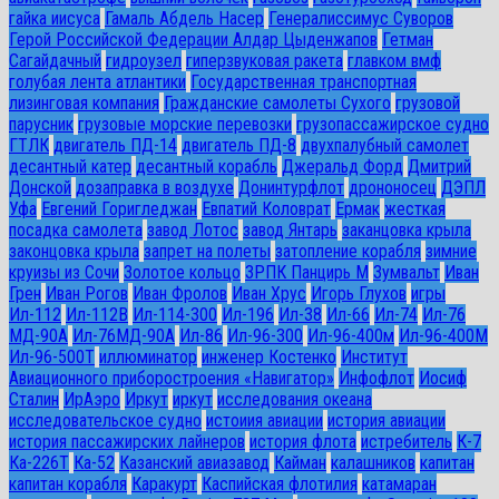
гайка иисуса
Гамаль Абдель Насер
Генералиссимус Суворов
Герой Российской Федерации Алдар Цыденжапов
Гетман
Сагайдачный
гидроузел
гиперзвуковая ракета
главком вмф
голубая лента атлантики
Государственная транспортная
лизинговая компания
Гражданские самолеты Сухого
грузовой
парусник
грузовые морские перевозки
грузопассажирское судно
ГТЛК
двигатель ПД-14
двигатель ПД-8
двухпалубный самолет
десантный катер
десантный корабль
Джеральд Форд
Дмитрий
Донской
дозаправка в воздухе
Донинтурфлот
дрононосец
ДЭПЛ
Уфа
Евгений Горигледжан
Евпатий Коловрат
Ермак
жесткая
посадка самолета
завод Лотос
завод Янтарь
заканцовка крыла
законцовка крыла
запрет на полеты
затопление корабля
зимние
круизы из Сочи
Золотое кольцо
ЗРПК Панцирь М
Зумвальт
Иван
Грен
Иван Рогов
Иван Фролов
Иван Хрус
Игорь Глухов
игры
Ил-112
Ил-112В
Ил-114-300
Ил-196
Ил-38
Ил-66
Ил-74
Ил-76
МД-90А
Ил-76МД-90А
Ил-86
Ил-96-300
Ил-96-400м
Ил-96-400М
Ил-96-500Т
иллюминатор
инженер Костенко
Институт
Авиационного приборостроения «Навигатор»
Инфофлот
Иосиф
Сталин
ИрАэро
Иркут
иркут
исследования океана
исследовательское судно
истоиия авиации
история авиации
история пассажирских лайнеров
история флота
истребитель
К-7
Ка-226Т
Ка-52
Казанский авиазавод
Кайман
калашников
капитан
капитан корабля
Каракурт
Каспийская флотилия
катамаран