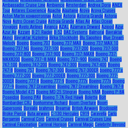
Ambassador Сruise Line
Ambience
Amsterdam
Andrea Doria
ANEX
Tour
Antares Experience
Apache
Aquitaine
Aroya
Aroya Cruises
Aston Martin конвертоплан
Astor
Astoria
Astoria Grande
Astoria
Nova
Astro Ocean Cruise
Astroia Grande
Atlas Air
Atlas Ocean
Voyages
Avelo Airlines
Avianca
AZAL
Azamara Onward
Azipod
Azur
Azur Air
Azzam
B-21 Raider
B-52
BAE Systems
Balmoral
Bayraktar
Akinci
Bayraktar Kizilelma
Birka Stockholm
Blu Sapphire
Blue Dream
Melody
Boeing
Boeing 707
Boeing 737 MAX
Boeing 737 MAX 10
Boeing 737 NG
Boeing 737-100
Boeing 737-200
Boeing 737-500
Boeing 737-800
Boeing 737-900
Boeing 737-MAX8
Boeing 737-
MAX8200
Boeing 737–8 MAX
Boeing 737–900
Boeing 747
Boeing
747-100
Boeing 747-200
Boeing 747-300
Boeing 747-400
Boeing
747-8
Boeing 757
Boeing 767-300
Boeing 767-300ER
boeing 777 x
Boeing 777-200
Boeing 777-200ER
Boeing 777-300
Boeing 777-
300ER
Boeing 777-8
Boeing 777-9
Boeing 777x
Boeing 777х
Boeing
777–9
Boeing 787 Dreamliner
Boeing 787 Dreamlines
Boeing 787-8
Boeing Model 473
Boeing MQ-25 Stingray
Boeing NMA
Boeing P-8A
Poseidon
Boeing PAV
Boeing T-7A Red Hawk
Bolette
Bolt
Bombardier CRJ
Bonhomme Richard
Boom Overture
Boom
Supersonic
Borealis
brahmos
Breamar
British Airways
Brodosplit
Broke Pierce
Buta airways
C-130 Hercules
C919
Caravella
Carlo
Bergamini
Carnival Corp
Carnival Cruises
Carnival Cruises Line
Carnival Fascination
Carnival Horison
Carnival Magic
Celebrity Beyond