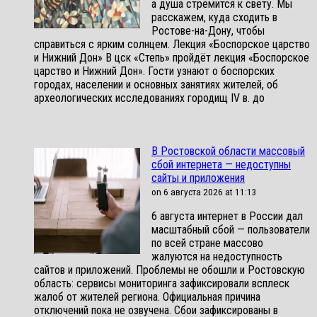
а душа стремится к свету. Мы
расскажем, куда сходить в
Ростове-на-Дону, чтобы
справиться с ярким солнцем. Лекция «Боспорское царство
и Нижний Дон» В цск «Степь» пройдёт лекция «Боспорское
царство и Нижний Дон». Гости узнают о боспорских
городах, населении и основных занятиях жителей, об
археологических исследованиях городищ IV в. до
В Ростовской области массовый
сбой интернета — недоступны
сайты и приложения
on 6 августа 2026 at 11:13
6 августа интернет в России дал
масштабный сбой — пользователи
по всей стране массово
жалуются на недоступность
сайтов и приложений. Проблемы не обошли и Ростовскую
область: сервисы мониторинга зафиксировали всплеск
жалоб от жителей региона. Официальная причина
отключений пока не озвучена. Сбои зафиксированы в