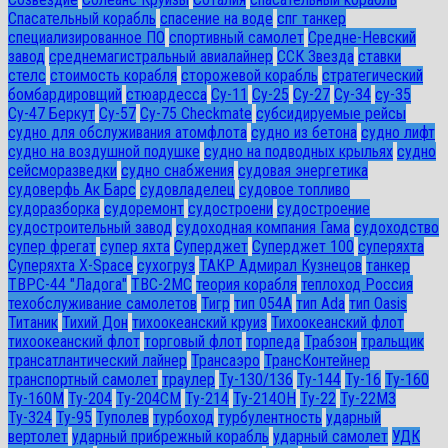
Спасательный корабль
спасение на воде
спг танкер
специализированное ПО
спортивный самолет
Средне-Невский
завод
среднемагистральный авиалайнер
ССК Звезда
ставки
стелс
стоимость корабля
сторожевой корабль
стратегический
бомбардировщий
стюардесса
Су-11
Су-25
Су-27
Су-34
су-35
Су-47 Беркут
Су-57
Су-75 Checkmate
субсидируемые рейсы
судно для обслуживания атомфлота
судно из бетона
судно лифт
судно на воздушной подушке
судно на подводных крыльях
судно
сейсморазведки
судно снабжения
судовая энергетика
судоверфь Ак Барс
судовладелец
судовое топливо
судоразборка
судоремонт
судостроени
судостроение
судостроительный завод
судоходная компания Гама
судоходство
супер фрегат
супер яхта
Суперджет
Суперджет 100
суперяхта
Суперяхта X-Space
сухогруз
ТАКР Адмирал Кузнецов
танкер
ТВРС-44 "Ладога"
ТВС-2МС
теория корабля
теплоход Россия
техобслуживание самолетов
Тигр
тип 054А
тип Ada
тип Oasis
Титаник
Тихий Дон
тихоокеанский круиз
Тихоокеанский флот
тихоокеанский флот
торговый флот
торпеда
Трабзон
тральщик
трансатлантический лайнер
Трансаэро
ТрансКонтейнер
транспортный самолет
траулер
Ту-130/136
Ту-144
Ту-16
Ту-160
Ту-160М
Ту-204
Ту-204СМ
Ту-214
Ту-214ОН
Ту-22
Ту-22М3
Ту-324
Ту-95
Туполев
турбоход
турбулентность
ударный
вертолет
ударный прибрежный корабль
ударный самолет
УДК