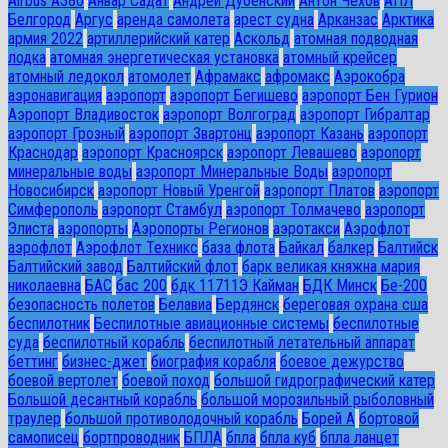
Airbus A380
Анвар Садат
Андрей Дубенский
Антон Чехов
АПЛ
Белгород
Аргус
аренда самолета
арест судна
Арканзас
Арктика
армия 2022
артиллерийский катер
Аскольд
атомная подводная
лодка
атомная энергетическая установка
атомный крейсер
атомный ледокол
атомолет
Афрамакс
афромакс
Аэрокобра
аэронавигация
аэропорт
аэропорт Бегишево
аэропорт Бен Гурион
Аэропорт Владивосток
аэропорт Волгоград
аэропорт Гибралтар
аэропорт Грозный
аэропорт Звартонц
аэропорт Казань
аэропорт
Краснодар
аэропорт Красноярск
аэропорт Левашево
аэропорт
минеральные воды
аэропорт Минеральные Воды
аэропорт
Новосибирск
аэропорт Новый Уренгой
аэропорт Платов
аэропорт
Симферополь
аэропорт Стамбул
аэропорт Толмачево
аэропорт
Элиста
аэропорты
Аэропорты Регионов
аэротакси
Аэрофлот
аэрофлот
Аэрофлот Техникс
база флота
Байкал
балкер
Балтийск
Балтийский завод
Балтийский флот
барк великая княжна мария
николаевна
БАС
бас 200
бдк 11711Э Кайман
БДК Минск
Бе-200
безопасность полетов
Белавиа
Бердянск
береговая охрана сша
беспилотник
Беспилотные авиационные системы
беспилотные
суда
беспилотный корабль
беспилотный летательный аппарат
беттинг
бизнес-джет
биография корабля
боевое дежурство
боевой вертолет
боевой поход
большой гидрографический катер
Большой десантный корабль
большой морозильный рыболовный
траулер
большой противолодочный корабль
Борей А
бортовой
самописец
бортпроводник
БПЛА
бпла
бпла куб
бпла ланцет