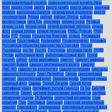
разведывательный корабль
разведывательный корабль Иван
Хрус
разрез судна
ракета
ракета калибр
ракета циркон
ракетный
крейсер
распродажа билетов
региональные аэропорты
реестр
туроператоров
Резкий
рейтинг
рейтинг Skytrax
рейтинг
беспилотников
река Дон
река-море
реплика судна
Ретивый
речное судно
речной круиз
речной круизный теплоход
речной
флот
речные круизы
речные перевозки
РИВЦ Пулково
РКВП
Бора
РЛС
Родина
Рождество Христово
ролкер
Росавиация
росатом
Росатомфлот
Росморпорт
Росморречфлот
Роснефть
Российское общество пароходства и торговли
Россия
Роствертол
ростех
Ростех
Ростуризм
роторный парус
РУМО
Руслан
рыболовный флот
рыбопромысловый флот
Сrystal
Serenity
саблет
салон авиалайнера
самолет
самолет амфибия
самолет Байкал
самолет вертикального взлета
самолет
ЛМС-901
самолет на электротяге
самолетостроение
самолеты
самолеты будущего
Санкт Петербург
Сарсар
сверхзвуковой
самолет
сверхкороткий взлет
Северная верфь
Северная сказка
Северный флот
Севмаш
Сергей Дягилев
Сергей Котов
сертификат ковид
сертификат летной годности
Си Тех
СибНИА
симулятор
Сириус
система бронирования авиабилетов
система
управления судном
СК Аквилон
скоростной катамаран
слом
кораблей
Слон
Сметливый
Смольный
советский двухпалубный
самолет
Совкомфлот
современный
современный военный флот
Созвездие
Солеанс Круизы
Соталия
спасательный корабль