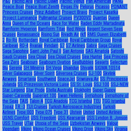
P&O
Pacific Aria
Pacific Dawn
Pacific Venus
Pan American
PANG
Peace Boat
Peace Boat Zenith
Pegas Fly
Pelorus
Picasso
PONANT
Princess Cruises
Prinz Adalbert
Project Bravo
Project Kasatka
Project Luminance
Pullmantur Cruises
PV300VD
Quantas
Queen
Anna
Queen of the Oceans
Race for Water
Raden Eddy Martadinata
Ramform Hyperion
Ramform Titan
Red Wings
Regent Seven Seas
Cruises
Renaissance
Rising Sun
Riyadh Air
rkfl
RMS Queen Elizabeth
2
Ro-Ro
Rotterdam
Royal Caribbean
Royal Caribbean Group
Royal
Caribean
RQ-4
Ryanair
Ryndam
S7
S7 Airlines
Sabre
Saga Cruises
Saga Sapphire
Saint John Paul II
San Antonio
SAS Amatola
Satoshi
Saudi Cruises
Sea Cloud
Sea Cloud Cruises
Sea Hunter
Sea Princess
Sea Zero
Seabourn
Seabourn Ovation
SeaBubbles
Seajets
Selectum
Blu
Serene
SH Minerva
SH Vega
Shiandun
Shivalik
SIGMA 10514
Silver Galapagos
Silver Spirit
Silversea Cruises
SJ-100
Skylink
Airways
Smartavia
Southwind
SpaceJet
Sriwijaya Air
SS Principessa
Jolanda
SS Prinzessin Victoria Luise
SS St. Louis
SSJ 100
SSJ-NEW
Star Legend
Star Pride
Stella Australis
Stokholm
Super Guppy
Super-Caravelle
Superjet 100
Swan Hellenic
Symphony
Symphony of
the Seas
TAIS
Talon-A
TCG Anadolu
TCG Istanbul
TEU
TGG Istanbul
Topaz
TR -3
TUI Cruises
Turkish Aerospace Industries
Turkish
Airlines
Type 003
Type 075
Type 31
Ulstein
United
United Airlines
USNS Comfort
USS Freedom
USS Kearsarge
USS Lyndon B. Jonson
USS Trayer
UTair
Utopia of the Seas
Uzbekistan Airways
Valour
Veendam
Viking
Viking Ocean Cruises
Viking Orion
Viking Sky
Virginia