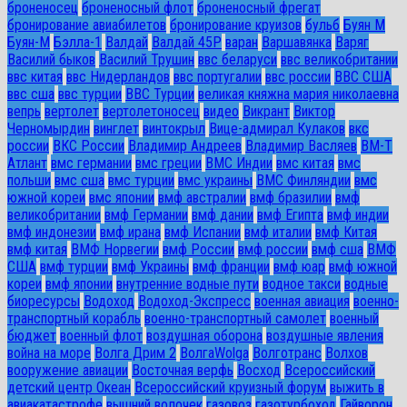
броненосец
броненосный флот
броненосный фрегат
бронирование авиабилетов
бронирование круизов
бульб
Буян М
Буян-М
Бэлла-1
Валдай
Валдай 45Р
варан
Варшавянка
Варяг
Василий быков
Василий Трушин
ввс беларуси
ввс великобритании
ввс китая
ввс Нидерландов
ввс португалии
ввс россии
ВВС США
ввс сша
ввс турции
ВВС Турции
великая княжна мария николаевна
вепрь
вертолет
вертолетоносец
видео
Викрант
Виктор
Черномырдин
винглет
винтокрыл
Вице-адмирал Кулаков
вкс
россии
ВКС России
Владимир Андреев
Владимир Васляев
ВМ-Т
Атлант
вмс германии
вмс греции
ВМС Индии
вмс китая
вмс
польши
вмс сша
вмс турции
вмс украины
ВМС Финляндии
вмс
южной кореи
вмс японии
вмф австралии
вмф бразилии
вмф
великобритании
вмф Германии
вмф дании
вмф Египта
вмф индии
вмф индонезии
вмф ирана
вмф Испании
вмф италии
вмф Китая
вмф китая
ВМФ Норвегии
вмф России
вмф россии
вмф сша
ВМФ
США
вмф турции
вмф Украины
вмф франции
вмф юар
вмф южной
кореи
вмф японии
внутренние водные пути
водное такси
водные
биоресурсы
Водоход
Водоход-Экспресс
военная авиация
военно-
транспортный корабль
военно-транспортный самолет
военный
бюджет
военный флот
воздушная оборона
воздушные явления
война на море
Волга Дрим 2
ВолгаWolga
Волготранс
Волхов
вооружение авиации
Восточная верфь
Восход
Всероссийский
детский центр Океан
Всероссийский круизный форум
выжить в
авиакатастрофе
вышний волочек
газовоз
газотурбоход
Гайворон