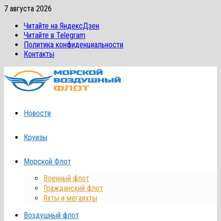
Перейти
7 августа 2026
к
Читайте на ЯндексДзен
содержимому
Читайте в Telegram
Политика конфиденциальности
Контакты
Новости
Круизы
Морской Флот
Военный флот
Гражданский флот
Яхты и мегаяхты
Воздушный флот