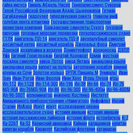
гайка иисуса
Гамаль Абдель Насер
Генералиссимус Суворов
Герой Российской Федерации Алдар Цыденжапов
Гетман
Сагайдачный
гидроузел
гиперзвуковая ракета
главком вмф
голубая лента атлантики
Государственная транспортная
лизинговая компания
Гражданские самолеты Сухого
грузовой
парусник
грузовые морские перевозки
грузопассажирское судно
ГТЛК
двигатель ПД-14
двигатель ПД-8
двухпалубный самолет
десантный катер
десантный корабль
Джеральд Форд
Дмитрий
Донской
дозаправка в воздухе
Донинтурфлот
дрононосец
ДЭПЛ
Уфа
Евгений Горигледжан
Евпатий Коловрат
Ермак
жесткая
посадка самолета
завод Лотос
завод Янтарь
заканцовка крыла
законцовка крыла
запрет на полеты
затопление корабля
зимние
круизы из Сочи
Золотое кольцо
ЗРПК Панцирь М
Зумвальт
Иван
Грен
Иван Рогов
Иван Фролов
Иван Хрус
Игорь Глухов
игры
Ил-112
Ил-112В
Ил-114-300
Ил-196
Ил-38
Ил-66
Ил-74
Ил-76
МД-90А
Ил-76МД-90А
Ил-86
Ил-96-300
Ил-96-400м
Ил-96-400М
Ил-96-500Т
иллюминатор
инженер Костенко
Институт
Авиационного приборостроения «Навигатор»
Инфофлот
Иосиф
Сталин
ИрАэро
Иркут
иркут
исследования океана
исследовательское судно
истоиия авиации
история авиации
история пассажирских лайнеров
история флота
истребитель
К-7
Ка-226Т
Ка-52
Казанский авиазавод
Кайман
калашников
капитан
капитан корабля
Каракурт
Каспийская флотилия
катамаран