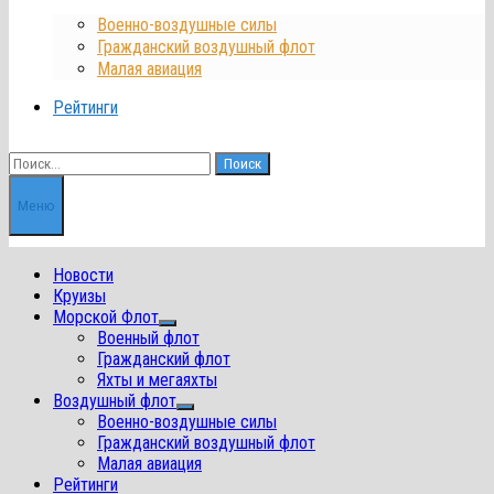
Военно-воздушные силы
Гражданский воздушный флот
Малая авиация
Рейтинги
Найти:
Меню
Новости
Круизы
Морской Флот
Показать
Военный флот
подменю
Гражданский флот
Яхты и мегаяхты
Воздушный флот
Показать
Военно-воздушные силы
подменю
Гражданский воздушный флот
Малая авиация
Рейтинги