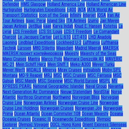
Defender
HMS Glasgow
Holland America Line
Holland American Line
Hurtigruten
Hurtigruten Expeditions
I-400
IATA
IATA World Air
Transport Statistics
Icon of the Seas
Infinity
Interjet
IOSA
Iran Air
Tour Airlines
Isaac Peral
Island Sky
ITA Airlines
Izumo
Jan Mayen
Japan Airlines
JetBlue
kaan
Karya Indah
Knud E. Hansen
Kotetsu
La
Lyrial
LCS Freedom
LCS St. Louis
LCS-1 Freedom
Le Comandant
Charcot
Le Jacques Cartier
Let L-610
LET-410
LHD Anadolu
Liaoning
Lindblad Expeditions
Lockheed U-2
Lufthansa
Lufthansa
Technik
Lürssen
M80 Stiletto
Maasdam
Madrid Maersk
MAERSK
MAERSK проект контейнеровоза
Majesty
Majesty of the Seas
Mano Cruises
Mantra
Marco Polo
Marmara Denizcilik AS
MAVERIC
MC-21
Mein Schiff Herz
Mein Shiff 1
Meko-A300
Meyer Turku
Meyer Werft
MIDALS
Minerva
Miray Cruises
mitsubishi
Moby SPL
Montana
MQ-9 Reaper
MRJ
MSC
MSC Cruises
MSC Fantasia
MSC
Gulsun
MSC Mandy
MSC Seaview
MSC World Europe
MSPL
MV
XPRESS PEARL
National Geographic Islander
Naval Group
Navantia
Next-Generation Air Dominance
Nieuw Statendam
NordStar
Norse
Atlantic
Northrop Grumman
Northwind
Norvegian Bliss
Norvegian
Cruise Line
Norwegian Airlines
Norwegian Cruise Line
Norwegian
Cruise Line Holdings
Norwegian Cruises
Norwegian Joy
Norwegian
Prima
Ocean Atlantic
Ocean Commuter 108
Ocean Majesty
Oceana
Oceania Cruises
Oceanic III
Oceanwode Expeditions
Olympic
Explorer
Olympic Voyager
OOCL Hong Kong
Orient Express Silenseas