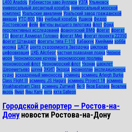
L400 Anadolu
Узбекистон хаво йуллари
УЗГА
Ульяновск
универсальный десантный корабль
универсальный морской
комплекс
Уральские авиалинии
Уральский завод гражданской
авиации
УТС-800
Уфа
учебный корабль
Ушаков
Федор
Достоевский
фейк
фигуры высшего пилотажа
флот
Фонд
перспективных исследований
франзузский ВМФ
фрегат
фрегат
FDI
фрегат Адмирал Головко
фрегат Мир
фрегат проекта 22350
фрегат Штандарт
фрегаты типа F-110
Хабаккук
Хмеймим
хобби
моряка
ЦАГИ
центр судоремонта Звездочка
циклокар
цифровизация
ЦКБ Айсберг
частная подводная лодка
Черное
море
Черноморские круизы
черноморские проливы
черноморский флот
Черноморский флот
Чхонан
шарклет
Шереметьево
шхуна
ЭКИП
Экоход
экраноплан
экспедиционное
судно
эскадренный миноносец
эсминец
эсминец Arleigh Burke
Class Flight III
эсминец JS Haguro
эсминец Project 18
эсминец
Visakhapatnam Class
эсминец Zumwalt
Як-9
Яков Балаев
Яковлев
якорь
Ямал
Яны Капу
яхта
яхта Galleon
Городской репортер — Ростов-на-
Дону
новости Ростова-на-Дону