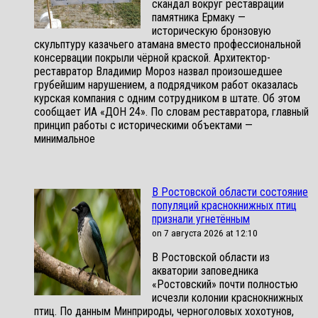
скандал вокруг реставрации
памятника Ермаку —
историческую бронзовую
скульптуру казачьего атамана вместо профессиональной
консервации покрыли чёрной краской. Архитектор-
реставратор Владимир Мороз назвал произошедшее
грубейшим нарушением, а подрядчиком работ оказалась
курская компания с одним сотрудником в штате. Об этом
сообщает ИА «ДОН 24». По словам реставратора, главный
принцип работы с историческими объектами —
минимальное
В Ростовской области состояние
популяций краснокнижных птиц
признали угнетённым
on 7 августа 2026 at 12:10
В Ростовской области из
акватории заповедника
«Ростовский» почти полностью
исчезли колонии краснокнижных
птиц. По данным Минприроды, черноголовых хохотунов,