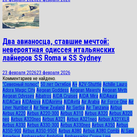
Два авианосца, ставшие мечтой:
невероятная одиссея итальянских
лайнеров SS Roma и SS Sydney
23 февраля 2026
23 февраля 2026
Комментариев не найдено.
"Северный полюс"
50 лет Октября
A+
A2V-Shuttle
Achille Lauro
Adora Magic City
Aegean Goddess
Aegean Majesty
Aegean Myth
Aegean Odyssey
Aibatros
AIDA Cruises
AIDA Mira
AIDAaura
AIDACara
AIDAnova
AIDAprima
AIDAvita
Air Arabia
Air Force One
Air
Liner Number 4
Air New Zealand
Air Serbia
Air Tanzania
Airbus
Airbus A220
Airbus A220-300
Airbus A310
Airbus A320
Airbus A320
neo
Airbus A320neo
Airbus A321
Airbus A321neo
Airbus A321XLR
Airbus A330
Airbus A330-300
Airbus A330neo
Airbus A350
Airbus
A350-900
Airbus A350-950F
Airbus A380
Airbus A380 Combi
Al Said
Amadeus
Ambassador Ambition
Ambassador Cruise Line