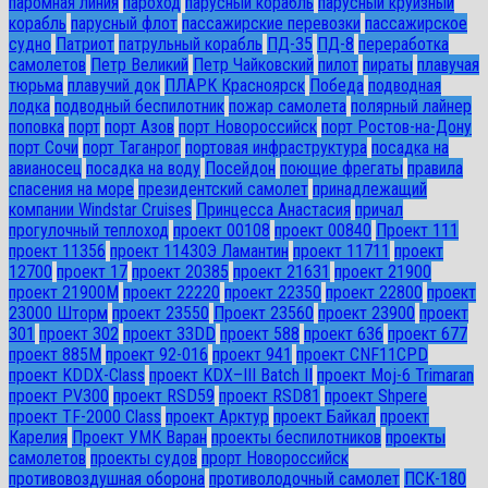
паромная линия
пароход
парусный корабль
парусный круизный
корабль
парусный флот
пассажирские перевозки
пассажирское
судно
Патриот
патрульный корабль
ПД-35
ПД-8
переработка
самолетов
Петр Великий
Петр Чайковский
пилот
пираты
плавучая
тюрьма
плавучий док
ПЛАРК Красноярск
Победа
подводная
лодка
подводный беспилотник
пожар самолета
полярный лайнер
поповка
порт
порт Азов
порт Новороссийск
порт Ростов-на-Дону
порт Сочи
порт Таганрог
портовая инфраструктура
посадка на
авианосец
посадка на воду
Посейдон
поющие фрегаты
правила
спасения на море
президентский самолет
принадлежащий
компании Windstar Cruises
Принцесса Анастасия
причал
прогулочный теплоход
проект 00108
проект 00840
Проект 111
проект 11356
проект 11430Э Ламантин
проект 11711
проект
12700
проект 17
проект 20385
проект 21631
проект 21900
проект 21900М
проект 22220
проект 22350
проект 22800
проект
23000 Шторм
проект 23550
Проект 23560
проект 23900
проект
301
проект 302
проект 33DD
проект 588
проект 636
проект 677
проект 885М
проект 92-016
проект 941
проект CNF11CPD
проект KDDX-Class
проект KDX–III Batch II
проект Moj-6 Trimaran
проект PV300
проект RSD59
проект RSD81
проект Shpere
проект TF-2000 Class
проект Арктур
проект Байкал
проект
Карелия
Проект УМК Варан
проекты беспилотников
проекты
самолетов
проекты судов
прорт Новороссийск
противовоздушная оборона
противолодочный самолет
ПСК-180