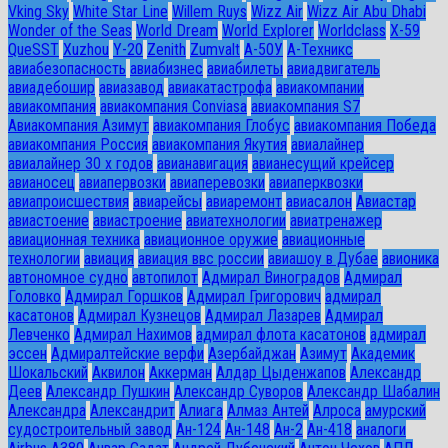
Vking Sky
White Star Line
Willem Ruys
Wizz Air
Wizz Air Abu Dhabi
Wonder of the Seas
World Dream
World Explorer
Worldclass
X-59
QueSST
Xuzhou
Y-20
Zenith
Zumvalt
А-50У
А-Техникс
авиабезопасность
авиабизнес
авиабилеты
авиадвигатель
авиадебошир
авиазавод
авиакатастрофа
авиакомпании
авиакомпания
авиакомпания Conviasa
авиакомпания S7
Авиакомпания Азимут
авиакомпания Глобус
авиакомпания Победа
авиакомпания Россия
авиакомпания Якутия
авиалайнер
авиалайнер 30 х годов
авианавигация
авианесущий крейсер
авианосец
авиапервозки
авиаперевозки
авиаперквозки
авиапроисшествия
авиарейсы
авиаремонт
авиасалон
Авиастар
авиастоение
авиастроение
авиатехнологии
авиатренажер
авиационная техника
авиационное оружие
авиационные
технологии
авиация
авиация ввс россии
авиашоу в Дубае
авионика
автономное судно
автопилот
Адмирал Виноградов
Адмирал
Головко
Адмирал Горшков
Адмирал Григорович
адмирал
касатонов
Адмирал Кузнецов
Адмирал Лазарев
Адмирал
Левченко
Адмирал Нахимов
адмирал флота касатонов
адмирал
эссен
Адмиралтейские верфи
Азербайджан
Азимут
Академик
Шокальский
Аквилон
Аккерман
Алдар Цыденжапов
Александр
Деев
Александр Пушкин
Александр Суворов
Александр Шабалин
Александра
Александрит
Алиага
Алмаз Антей
Алроса
амурский
судостроительный завод
Ан-124
Ан-148
Ан-2
Ан-418
аналоги