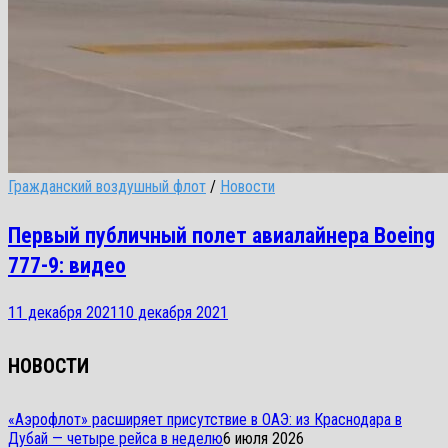
Гражданский воздушный флот
/
Новости
Первый публичный полет авиалайнера Boeing
777-9: видео
11 декабря 2021
10 декабря 2021
НОВОСТИ
«Аэрофлот» расширяет присутствие в ОАЭ: из Краснодара в
Дубай — четыре рейса в неделю
6 июля 2026