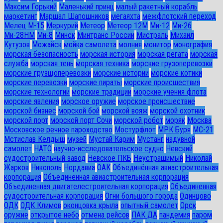
Максим Горький
Маленький принц
малый ракетный корабль
маркетинг
Маршал Шапошников
мегаяхта
межфлотский переход
Мелец М-15
Меркурий
Метеор
Метеор 12М
Ми-12
Ми-26
Ми-28HM
Ми-8
Минск
Минтранс России
Мистраль
Михаил
Кутузов
Можайск
мойка самолета
молния
монитор
монография
морская безопасность
морская история
морская регата
морская
служба
морская тень
морская техника
морские грузоперевозки
морские грузщоперевозки
морские истории
морские котики
морские перевозки
морские пираты
морские происшествия
морские технологии
морские традиции
морские учения флота
морские явления
морское оружие
морское происшествие
морской бизнес
морской бой
морской вояж
морской охотник
морской порт
морской порт Сочи
морской робот
моряк
Москва
Московское речное пароходство
Мостурфлот
МРК Буря
МС-21
Мстислав Келдыш
музей
Мустай Карим
Мустанг
надувной
самолет
НАТО
научно-исследовательское судно
Невский
судостроительный завод
Невское ПКБ
Неустрашимый
Николай
Жарков
Никополь
Нордавиа
ОАК
Объединённая авиастроительная
корпорация
Объединенная авиастроительная корпорация
Объединенная двигателестроительная корпорация
Объединенная
судостроительная корпорация
Огни большого города
Одинцово
ОДК
ОДК Климов
оконцовка крыла
опытный самолет
Орск
оружие
открытое небо
отмена рейсов
ПАК ДА
пандемия
паром