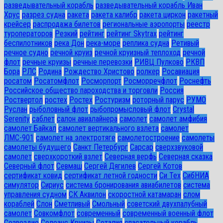
разведывательный корабль
разведывательный корабль Иван
Хрус
разрез судна
ракета
ракета калибр
ракета циркон
ракетный
крейсер
распродажа билетов
региональные аэропорты
реестр
туроператоров
Резкий
рейтинг
рейтинг Skytrax
рейтинг
беспилотников
река Дон
река-море
реплика судна
Ретивый
речное судно
речной круиз
речной круизный теплоход
речной
флот
речные круизы
речные перевозки
РИВЦ Пулково
РКВП
Бора
РЛС
Родина
Рождество Христово
ролкер
Росавиация
росатом
Росатомфлот
Росморпорт
Росморречфлот
Роснефть
Российское общество пароходства и торговли
Россия
Роствертол
ростех
Ростех
Ростуризм
роторный парус
РУМО
Руслан
рыболовный флот
рыбопромысловый флот
Сrystal
Serenity
саблет
салон авиалайнера
самолет
самолет амфибия
самолет Байкал
самолет вертикального взлета
самолет
ЛМС-901
самолет на электротяге
самолетостроение
самолеты
самолеты будущего
Санкт Петербург
Сарсар
сверхзвуковой
самолет
сверхкороткий взлет
Северная верфь
Северная сказка
Северный флот
Севмаш
Сергей Дягилев
Сергей Котов
сертификат ковид
сертификат летной годности
Си Тех
СибНИА
симулятор
Сириус
система бронирования авиабилетов
система
управления судном
СК Аквилон
скоростной катамаран
слом
кораблей
Слон
Сметливый
Смольный
советский двухпалубный
самолет
Совкомфлот
современный
современный военный флот
Созвездие
Солеанс Круизы
Соталия
спасательный корабль