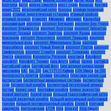
Airbus A380
Анвар Садат
Андрей Дубенский
Антон Чехов
АПЛ
Белгород
Аргус
аренда самолета
арест судна
Арканзас
Арктика
армия 2022
артиллерийский катер
Аскольд
атомная подводная
лодка
атомная энергетическая установка
атомный крейсер
атомный ледокол
атомолет
Афрамакс
афромакс
Аэрокобра
аэронавигация
аэропорт
аэропорт Бегишево
аэропорт Бен Гурион
Аэропорт Владивосток
аэропорт Волгоград
аэропорт Гибралтар
аэропорт Грозный
аэропорт Звартонц
аэропорт Казань
аэропорт
Краснодар
аэропорт Красноярск
аэропорт Левашево
аэропорт
минеральные воды
аэропорт Минеральные Воды
аэропорт
Новосибирск
аэропорт Новый Уренгой
аэропорт Платов
аэропорт
Симферополь
аэропорт Стамбул
аэропорт Толмачево
аэропорт
Элиста
аэропорты
Аэропорты Регионов
аэротакси
Аэрофлот
аэрофлот
Аэрофлот Техникс
база флота
Байкал
балкер
Балтийск
Балтийский завод
Балтийский флот
барк великая княжна мария
николаевна
БАС
бас 200
бдк 11711Э Кайман
БДК Минск
Бе-200
безопасность полетов
Белавиа
Бердянск
береговая охрана сша
беспилотник
Беспилотные авиационные системы
беспилотные
суда
беспилотный корабль
беспилотный летательный аппарат
беттинг
бизнес-джет
биография корабля
боевое дежурство
боевой вертолет
боевой поход
большой гидрографический катер
Большой десантный корабль
большой морозильный рыболовный
траулер
большой противолодочный корабль
Борей А
бортовой
самописец
бортпроводник
БПЛА
бпла
бпла куб
бпла ланцет