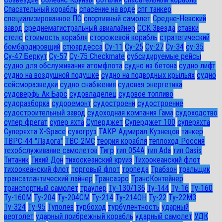
Спасательный корабль
спасение на воде
спг танкер
специализированное ПО
спортивный самолет
Средне-Невский
завод
среднемагистральный авиалайнер
ССК Звезда
ставки
стелс
стоимость корабля
сторожевой корабль
стратегический
бомбардировщий
стюардесса
Су-11
Су-25
Су-27
Су-34
су-35
Су-47 Беркут
Су-57
Су-75 Checkmate
субсидируемые рейсы
судно для обслуживания атомфлота
судно из бетона
судно лифт
судно на воздушной подушке
судно на подводных крыльях
судно
сейсморазведки
судно снабжения
судовая энергетика
судоверфь Ак Барс
судовладелец
судовое топливо
судоразборка
судоремонт
судостроени
судостроение
судостроительный завод
судоходная компания Гама
судоходство
супер фрегат
супер яхта
Суперджет
Суперджет 100
суперяхта
Суперяхта X-Space
сухогруз
ТАКР Адмирал Кузнецов
танкер
ТВРС-44 "Ладога"
ТВС-2МС
теория корабля
теплоход Россия
техобслуживание самолетов
Тигр
тип 054А
тип Ada
тип Oasis
Титаник
Тихий Дон
тихоокеанский круиз
Тихоокеанский флот
тихоокеанский флот
торговый флот
торпеда
Трабзон
тральщик
трансатлантический лайнер
Трансаэро
ТрансКонтейнер
транспортный самолет
траулер
Ту-130/136
Ту-144
Ту-16
Ту-160
Ту-160М
Ту-204
Ту-204СМ
Ту-214
Ту-214ОН
Ту-22
Ту-22М3
Ту-324
Ту-95
Туполев
турбоход
турбулентность
ударный
вертолет
ударный прибрежный корабль
ударный самолет
УДК