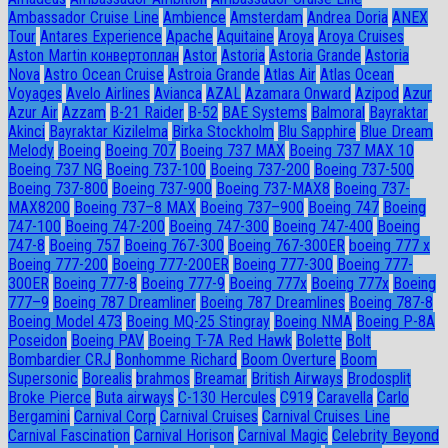
Ambassador Сruise Line
Ambience
Amsterdam
Andrea Doria
ANEX
Tour
Antares Experience
Apache
Aquitaine
Aroya
Aroya Cruises
Aston Martin конвертоплан
Astor
Astoria
Astoria Grande
Astoria
Nova
Astro Ocean Cruise
Astroia Grande
Atlas Air
Atlas Ocean
Voyages
Avelo Airlines
Avianca
AZAL
Azamara Onward
Azipod
Azur
Azur Air
Azzam
B-21 Raider
B-52
BAE Systems
Balmoral
Bayraktar
Akinci
Bayraktar Kizilelma
Birka Stockholm
Blu Sapphire
Blue Dream
Melody
Boeing
Boeing 707
Boeing 737 MAX
Boeing 737 MAX 10
Boeing 737 NG
Boeing 737-100
Boeing 737-200
Boeing 737-500
Boeing 737-800
Boeing 737-900
Boeing 737-MAX8
Boeing 737-
MAX8200
Boeing 737–8 MAX
Boeing 737–900
Boeing 747
Boeing
747-100
Boeing 747-200
Boeing 747-300
Boeing 747-400
Boeing
747-8
Boeing 757
Boeing 767-300
Boeing 767-300ER
boeing 777 x
Boeing 777-200
Boeing 777-200ER
Boeing 777-300
Boeing 777-
300ER
Boeing 777-8
Boeing 777-9
Boeing 777x
Boeing 777х
Boeing
777–9
Boeing 787 Dreamliner
Boeing 787 Dreamlines
Boeing 787-8
Boeing Model 473
Boeing MQ-25 Stingray
Boeing NMA
Boeing P-8A
Poseidon
Boeing PAV
Boeing T-7A Red Hawk
Bolette
Bolt
Bombardier CRJ
Bonhomme Richard
Boom Overture
Boom
Supersonic
Borealis
brahmos
Breamar
British Airways
Brodosplit
Broke Pierce
Buta airways
C-130 Hercules
C919
Caravella
Carlo
Bergamini
Carnival Corp
Carnival Cruises
Carnival Cruises Line
Carnival Fascination
Carnival Horison
Carnival Magic
Celebrity Beyond