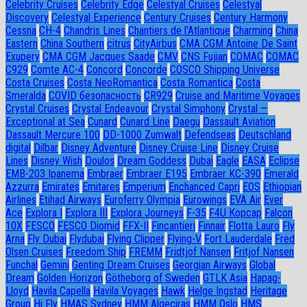
Celebrity Cruises
Celebrity Edge
Celestyal Cruises
Celestyal
Discovery
Celestyal Experience
Century Cruises
Century Harmony
Cessna
CH-4
Chandris Lines
Chantiers de l’Atlantique
Charming
China
Eastern
China Southern
citrus
CityAirbus
CMA CGM Antoine De Saint
Exupery
CMA CGM Jacques Saade
CMV
CNS Fujian
COMAC
COMAC
C929
Comte AC-4
Concord
Concorde
COSCO Shipping Universe
Costa Cruises
Costa NeoRomantica
Costa Romantica
Costa
Smeralda
COVID безопасность
CR929
Cruise and Maritime Voyages
Crystal Cruises
Crystal Endeavour
Crystal Simphony
Crystal —
Exceptional at Sea
Cunard
Cunard Line
Daegu
Dassault Aviation
Dassault Mercure 100
DD-1000 Zumwalt
Defendseas
Deutschland
digital
Dilbar
Disney Adventure
Disney Cruise Line
Disney Cruise
Lines
Disney Wish
Doulos
Dream Goddess
Dubai
Eagle
EASA
Eclipse
EMB-203 Ipanema
Embraer
Embraer E195
Embraer KC-390
Emerald
Azzurra
Emirates
Emitares
Emperium
Enchanced Capri
EOS
Ethiopian
Airlines
Etihad Airways
Euroferry Olympia
Eurowings
EVA Air
Ever
Ace
Explora I
Explora III
Explora Journeys
F-35
F4U Корсар
Falcon
10X
FESCO
FESCO Diomid
FFX-II
Fincantieri
Finnair
Flotta Lauro
Fly
Arna
Fly Dubai
Flydubai
Flying Clipper
Flying-V
Fort Lauderdale
Fred
Olsen Cruises
Freedom Ship
FREMM
Fridtjof Nansen
Fritjof Nansen
Funchal
Gemini
Genting Dream Cruises
Georgian Airways
Global
Dream
Golden Horizon
Götheborg of Sweden
GTLK Asia
Hapag-
Lloyd
Havila Capella
Havila Voyages
Hawk
Helge Ingstad
Heritage
Group
Hi Fly
HMAS Sydney
HMM Algeciras
HMM Oslo
HMS