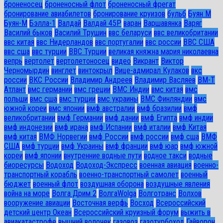
броненосец
броненосный флот
броненосный фрегат
бронирование авиабилетов
бронирование круизов
бульб
Буян М
Буян-М
Бэлла-1
Валдай
Валдай 45Р
варан
Варшавянка
Варяг
Василий быков
Василий Трушин
ввс беларуси
ввс великобритании
ввс китая
ввс Нидерландов
ввс португалии
ввс россии
ВВС США
ввс сша
ввс турции
ВВС Турции
великая княжна мария николаевна
вепрь
вертолет
вертолетоносец
видео
Викрант
Виктор
Черномырдин
винглет
винтокрыл
Вице-адмирал Кулаков
вкс
россии
ВКС России
Владимир Андреев
Владимир Васляев
ВМ-Т
Атлант
вмс германии
вмс греции
ВМС Индии
вмс китая
вмс
польши
вмс сша
вмс турции
вмс украины
ВМС Финляндии
вмс
южной кореи
вмс японии
вмф австралии
вмф бразилии
вмф
великобритании
вмф Германии
вмф дании
вмф Египта
вмф индии
вмф индонезии
вмф ирана
вмф Испании
вмф италии
вмф Китая
вмф китая
ВМФ Норвегии
вмф России
вмф россии
вмф сша
ВМФ
США
вмф турции
вмф Украины
вмф франции
вмф юар
вмф южной
кореи
вмф японии
внутренние водные пути
водное такси
водные
биоресурсы
Водоход
Водоход-Экспресс
военная авиация
военно-
транспортный корабль
военно-транспортный самолет
военный
бюджет
военный флот
воздушная оборона
воздушные явления
война на море
Волга Дрим 2
ВолгаWolga
Волготранс
Волхов
вооружение авиации
Восточная верфь
Восход
Всероссийский
детский центр Океан
Всероссийский круизный форум
выжить в
авиакатастрофе
вышний волочек
газовоз
газотурбоход
Гайворон