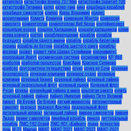
катапульта
катастрофа Boeing 737 Max
катастрофа Superjet 100
катастрофа Титаника
катер
катер-танк
кино
кладбище кораблей
кладбище самолетов
клипер
Князь Владимир
кодекс
мореплавания
Комета
Коммуна
конвенция Монтре
конверсия
самолета
конвертоплан
конвертоплан Bell Nexus
контейнеровоз
концепция eoseas
концерн Калашников
концерн калашников
копия
ноева ковчега
коптер
кораблекрушение
корабли
корабли
будущего
корабли одного имени
корабль
корабль береговой
охраны
корабль из бетона
корабль шестого ранга
корабль-
арсенал
корвет
корвет типа Шахид Сулеймани
коронавирус
корпорация Иркут
космическая система
космонавтика
КР-860
краболов
краболов-процессор
КрасАвиа
Красное Сормово
крейсер
кругосветное путешествие
круиз
круиз из Сочи
круизная
безопасность
круизная компания
круизное судно
круизные
компании
круизный бизнес
круизный лайнео
круизный лайнер
круизный ледокольный флот
круизный рынок
Круизный флот
Русич
круизы
крупнейший лайнер в мире
крылатая ракета
купить
круизный лайнер
лайнер
лайнер Империя
лайнер Петр Великий
ланцет
Ле Бурже
Ле-Бурже
легкий авианосец
легкомоторный
самолет
ледокол
ледокол Арктика
ледокольный флот
летательный аппарат
летающий лайнер
ливреи самолетов
ливрея
Лидер
лизинг самолетов
линейный корабль
линкор
литторальный
корабль
ЛМС-192 Освей
ЛМС-901 «Байкал»
лодка
лоукостер
лунь
М-25
Макран
МАКС
МАКС 2021
МАКС 2023
МАКС-2021