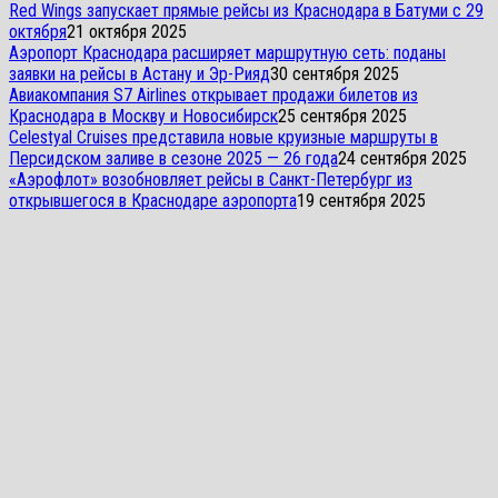
Red Wings запускает прямые рейсы из Краснодара в Батуми с 29
октября
21 октября 2025
Аэропорт Краснодара расширяет маршрутную сеть: поданы
заявки на рейсы в Астану и Эр-Рияд
30 сентября 2025
Авиакомпания S7 Airlines открывает продажи билетов из
Краснодара в Москву и Новосибирск
25 сентября 2025
Celestyal Cruises представила новые круизные маршруты в
Персидском заливе в сезоне 2025 — 26 года
24 сентября 2025
«Аэрофлот» возобновляет рейсы в Санкт-Петербург из
открывшегося в Краснодаре аэропорта
19 сентября 2025