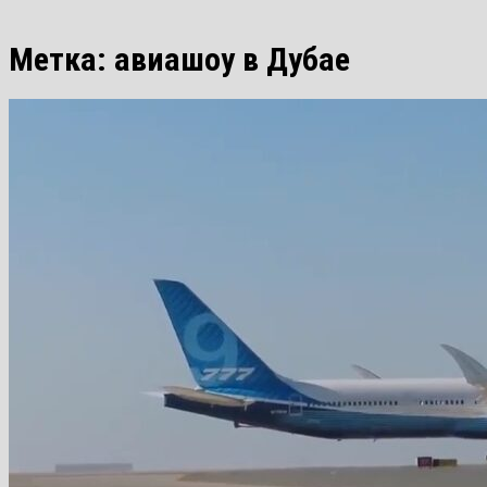
Метка:
авиашоу в Дубае