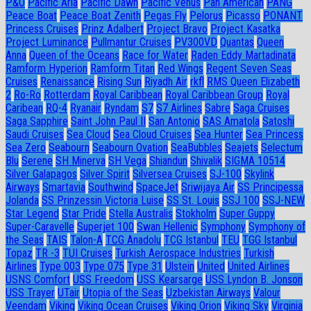
P&O
Pacific Aria
Pacific Dawn
Pacific Venus
Pan American
PANG
Peace Boat
Peace Boat Zenith
Pegas Fly
Pelorus
Picasso
PONANT
Princess Cruises
Prinz Adalbert
Project Bravo
Project Kasatka
Project Luminance
Pullmantur Cruises
PV300VD
Quantas
Queen
Anna
Queen of the Oceans
Race for Water
Raden Eddy Martadinata
Ramform Hyperion
Ramform Titan
Red Wings
Regent Seven Seas
Cruises
Renaissance
Rising Sun
Riyadh Air
rkfl
RMS Queen Elizabeth
2
Ro-Ro
Rotterdam
Royal Caribbean
Royal Caribbean Group
Royal
Caribean
RQ-4
Ryanair
Ryndam
S7
S7 Airlines
Sabre
Saga Cruises
Saga Sapphire
Saint John Paul II
San Antonio
SAS Amatola
Satoshi
Saudi Cruises
Sea Cloud
Sea Cloud Cruises
Sea Hunter
Sea Princess
Sea Zero
Seabourn
Seabourn Ovation
SeaBubbles
Seajets
Selectum
Blu
Serene
SH Minerva
SH Vega
Shiandun
Shivalik
SIGMA 10514
Silver Galapagos
Silver Spirit
Silversea Cruises
SJ-100
Skylink
Airways
Smartavia
Southwind
SpaceJet
Sriwijaya Air
SS Principessa
Jolanda
SS Prinzessin Victoria Luise
SS St. Louis
SSJ 100
SSJ-NEW
Star Legend
Star Pride
Stella Australis
Stokholm
Super Guppy
Super-Caravelle
Superjet 100
Swan Hellenic
Symphony
Symphony of
the Seas
TAIS
Talon-A
TCG Anadolu
TCG Istanbul
TEU
TGG Istanbul
Topaz
TR -3
TUI Cruises
Turkish Aerospace Industries
Turkish
Airlines
Type 003
Type 075
Type 31
Ulstein
United
United Airlines
USNS Comfort
USS Freedom
USS Kearsarge
USS Lyndon B. Jonson
USS Trayer
UTair
Utopia of the Seas
Uzbekistan Airways
Valour
Veendam
Viking
Viking Ocean Cruises
Viking Orion
Viking Sky
Virginia