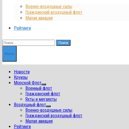
Военно-воздушные силы
Гражданский воздушный флот
Малая авиация
Рейтинги
Найти:
Меню
Новости
Круизы
Морской Флот
Показать
Военный флот
подменю
Гражданский флот
Яхты и мегаяхты
Воздушный флот
Показать
Военно-воздушные силы
подменю
Гражданский воздушный флот
Малая авиация
Рейтинги