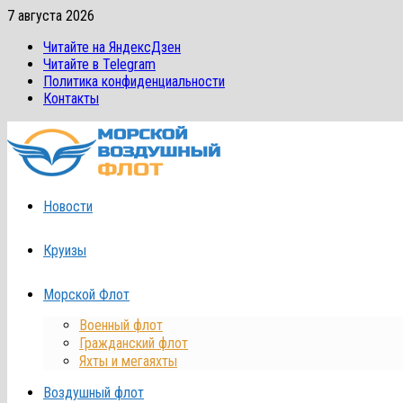
Перейти
7 августа 2026
к
Читайте на ЯндексДзен
содержимому
Читайте в Telegram
Политика конфиденциальности
Контакты
Новости
Круизы
Морской Флот
Военный флот
Гражданский флот
Яхты и мегаяхты
Воздушный флот