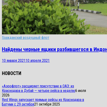
Гражданский воздушный флот
Найдены черные ящики разбившегося в Индон
10 января 2021
10 апреля 2021
НОВОСТИ
«Аэрофлот» расширяет присутствие в ОАЭ: из
Краснодара в Дубай — четыре рейса в неделю
6 июля
2026
Red Wings запускает прямые рейсы из Краснодара в
Батуми с 29 октября
21 октября 2025