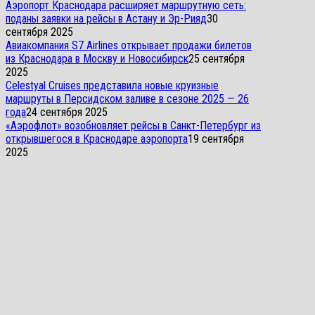
Аэропорт Краснодара расширяет маршрутную сеть:
поданы заявки на рейсы в Астану и Эр-Рияд
30
сентября 2025
Авиакомпания S7 Airlines открывает продажи билетов
из Краснодара в Москву и Новосибирск
25 сентября
2025
Celestyal Cruises представила новые круизные
маршруты в Персидском заливе в сезоне 2025 — 26
года
24 сентября 2025
«Аэрофлот» возобновляет рейсы в Санкт-Петербург из
открывшегося в Краснодаре аэропорта
19 сентября
2025