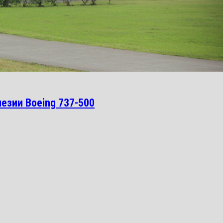
езии Boeing 737-500