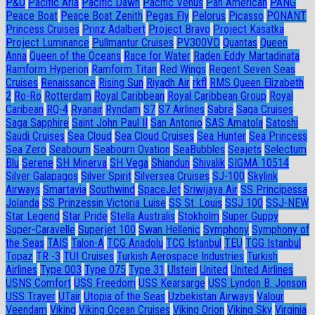
P&O
Pacific Aria
Pacific Dawn
Pacific Venus
Pan American
PANG
Peace Boat
Peace Boat Zenith
Pegas Fly
Pelorus
Picasso
PONANT
Princess Cruises
Prinz Adalbert
Project Bravo
Project Kasatka
Project Luminance
Pullmantur Cruises
PV300VD
Quantas
Queen
Anna
Queen of the Oceans
Race for Water
Raden Eddy Martadinata
Ramform Hyperion
Ramform Titan
Red Wings
Regent Seven Seas
Cruises
Renaissance
Rising Sun
Riyadh Air
rkfl
RMS Queen Elizabeth
2
Ro-Ro
Rotterdam
Royal Caribbean
Royal Caribbean Group
Royal
Caribean
RQ-4
Ryanair
Ryndam
S7
S7 Airlines
Sabre
Saga Cruises
Saga Sapphire
Saint John Paul II
San Antonio
SAS Amatola
Satoshi
Saudi Cruises
Sea Cloud
Sea Cloud Cruises
Sea Hunter
Sea Princess
Sea Zero
Seabourn
Seabourn Ovation
SeaBubbles
Seajets
Selectum
Blu
Serene
SH Minerva
SH Vega
Shiandun
Shivalik
SIGMA 10514
Silver Galapagos
Silver Spirit
Silversea Cruises
SJ-100
Skylink
Airways
Smartavia
Southwind
SpaceJet
Sriwijaya Air
SS Principessa
Jolanda
SS Prinzessin Victoria Luise
SS St. Louis
SSJ 100
SSJ-NEW
Star Legend
Star Pride
Stella Australis
Stokholm
Super Guppy
Super-Caravelle
Superjet 100
Swan Hellenic
Symphony
Symphony of
the Seas
TAIS
Talon-A
TCG Anadolu
TCG Istanbul
TEU
TGG Istanbul
Topaz
TR -3
TUI Cruises
Turkish Aerospace Industries
Turkish
Airlines
Type 003
Type 075
Type 31
Ulstein
United
United Airlines
USNS Comfort
USS Freedom
USS Kearsarge
USS Lyndon B. Jonson
USS Trayer
UTair
Utopia of the Seas
Uzbekistan Airways
Valour
Veendam
Viking
Viking Ocean Cruises
Viking Orion
Viking Sky
Virginia