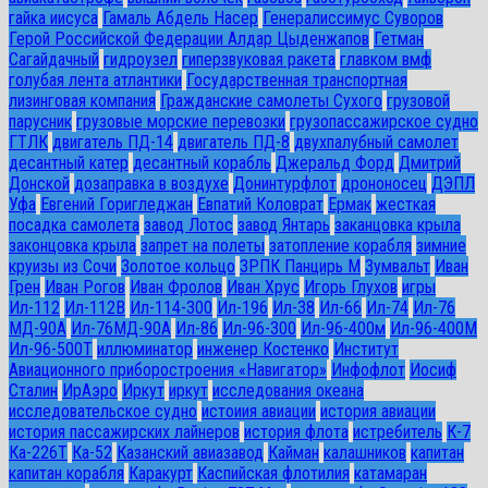
гайка иисуса
Гамаль Абдель Насер
Генералиссимус Суворов
Герой Российской Федерации Алдар Цыденжапов
Гетман
Сагайдачный
гидроузел
гиперзвуковая ракета
главком вмф
голубая лента атлантики
Государственная транспортная
лизинговая компания
Гражданские самолеты Сухого
грузовой
парусник
грузовые морские перевозки
грузопассажирское судно
ГТЛК
двигатель ПД-14
двигатель ПД-8
двухпалубный самолет
десантный катер
десантный корабль
Джеральд Форд
Дмитрий
Донской
дозаправка в воздухе
Донинтурфлот
дрононосец
ДЭПЛ
Уфа
Евгений Горигледжан
Евпатий Коловрат
Ермак
жесткая
посадка самолета
завод Лотос
завод Янтарь
заканцовка крыла
законцовка крыла
запрет на полеты
затопление корабля
зимние
круизы из Сочи
Золотое кольцо
ЗРПК Панцирь М
Зумвальт
Иван
Грен
Иван Рогов
Иван Фролов
Иван Хрус
Игорь Глухов
игры
Ил-112
Ил-112В
Ил-114-300
Ил-196
Ил-38
Ил-66
Ил-74
Ил-76
МД-90А
Ил-76МД-90А
Ил-86
Ил-96-300
Ил-96-400м
Ил-96-400М
Ил-96-500Т
иллюминатор
инженер Костенко
Институт
Авиационного приборостроения «Навигатор»
Инфофлот
Иосиф
Сталин
ИрАэро
Иркут
иркут
исследования океана
исследовательское судно
истоиия авиации
история авиации
история пассажирских лайнеров
история флота
истребитель
К-7
Ка-226Т
Ка-52
Казанский авиазавод
Кайман
калашников
капитан
капитан корабля
Каракурт
Каспийская флотилия
катамаран