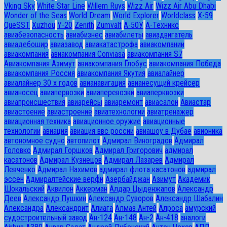
Vking Sky
White Star Line
Willem Ruys
Wizz Air
Wizz Air Abu Dhabi
Wonder of the Seas
World Dream
World Explorer
Worldclass
X-59
QueSST
Xuzhou
Y-20
Zenith
Zumvalt
А-50У
А-Техникс
авиабезопасность
авиабизнес
авиабилеты
авиадвигатель
авиадебошир
авиазавод
авиакатастрофа
авиакомпании
авиакомпания
авиакомпания Conviasa
авиакомпания S7
Авиакомпания Азимут
авиакомпания Глобус
авиакомпания Победа
авиакомпания Россия
авиакомпания Якутия
авиалайнер
авиалайнер 30 х годов
авианавигация
авианесущий крейсер
авианосец
авиапервозки
авиаперевозки
авиаперквозки
авиапроисшествия
авиарейсы
авиаремонт
авиасалон
Авиастар
авиастоение
авиастроение
авиатехнологии
авиатренажер
авиационная техника
авиационное оружие
авиационные
технологии
авиация
авиация ввс россии
авиашоу в Дубае
авионика
автономное судно
автопилот
Адмирал Виноградов
Адмирал
Головко
Адмирал Горшков
Адмирал Григорович
адмирал
касатонов
Адмирал Кузнецов
Адмирал Лазарев
Адмирал
Левченко
Адмирал Нахимов
адмирал флота касатонов
адмирал
эссен
Адмиралтейские верфи
Азербайджан
Азимут
Академик
Шокальский
Аквилон
Аккерман
Алдар Цыденжапов
Александр
Деев
Александр Пушкин
Александр Суворов
Александр Шабалин
Александра
Александрит
Алиага
Алмаз Антей
Алроса
амурский
судостроительный завод
Ан-124
Ан-148
Ан-2
Ан-418
аналоги