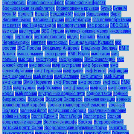
броненосец
броненосный флот
броненосный фрегат
бронирование авиабилетов
бронирование круизов
бульб
Буян М
Буян-М
Бэлла-1
Валдай
Валдай 45Р
варан
Варшавянка
Варяг
Василий быков
Василий Трушин
ввс беларуси
ввс великобритании
ввс китая
ввс Нидерландов
ввс португалии
ввс россии
ВВС США
ввс сша
ввс турции
ВВС Турции
великая княжна мария николаевна
вепрь
вертолет
вертолетоносец
видео
Викрант
Виктор
Черномырдин
винглет
винтокрыл
Вице-адмирал Кулаков
вкс
россии
ВКС России
Владимир Андреев
Владимир Васляев
ВМ-Т
Атлант
вмс германии
вмс греции
ВМС Индии
вмс китая
вмс
польши
вмс сша
вмс турции
вмс украины
ВМС Финляндии
вмс
южной кореи
вмс японии
вмф австралии
вмф бразилии
вмф
великобритании
вмф Германии
вмф дании
вмф Египта
вмф индии
вмф индонезии
вмф ирана
вмф Испании
вмф италии
вмф Китая
вмф китая
ВМФ Норвегии
вмф России
вмф россии
вмф сша
ВМФ
США
вмф турции
вмф Украины
вмф франции
вмф юар
вмф южной
кореи
вмф японии
внутренние водные пути
водное такси
водные
биоресурсы
Водоход
Водоход-Экспресс
военная авиация
военно-
транспортный корабль
военно-транспортный самолет
военный
бюджет
военный флот
воздушная оборона
воздушные явления
война на море
Волга Дрим 2
ВолгаWolga
Волготранс
Волхов
вооружение авиации
Восточная верфь
Восход
Всероссийский
детский центр Океан
Всероссийский круизный форум
выжить в
авиакатастрофе
вышний волочек
газовоз
газотурбоход
Гайворон