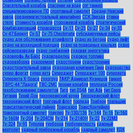
Спасательный корабль
спасение на воде
спг танкер
специализированное ПО
спортивный самолет
Средне-Невский
завод
среднемагистральный авиалайнер
ССК Звезда
ставки
стелс
стоимость корабля
сторожевой корабль
стратегический
бомбардировщий
стюардесса
Су-11
Су-25
Су-27
Су-34
су-35
Су-47 Беркут
Су-57
Су-75 Checkmate
субсидируемые рейсы
судно для обслуживания атомфлота
судно из бетона
судно лифт
судно на воздушной подушке
судно на подводных крыльях
судно
сейсморазведки
судно снабжения
судовая энергетика
судоверфь Ак Барс
судовладелец
судовое топливо
судоразборка
судоремонт
судостроени
судостроение
судостроительный завод
судоходная компания Гама
судоходство
супер фрегат
супер яхта
Суперджет
Суперджет 100
суперяхта
Суперяхта X-Space
сухогруз
ТАКР Адмирал Кузнецов
танкер
ТВРС-44 "Ладога"
ТВС-2МС
теория корабля
теплоход Россия
техобслуживание самолетов
Тигр
тип 054А
тип Ada
тип Oasis
Титаник
Тихий Дон
тихоокеанский круиз
Тихоокеанский флот
тихоокеанский флот
торговый флот
торпеда
Трабзон
тральщик
трансатлантический лайнер
Трансаэро
ТрансКонтейнер
транспортный самолет
траулер
Ту-130/136
Ту-144
Ту-16
Ту-160
Ту-160М
Ту-204
Ту-204СМ
Ту-214
Ту-214ОН
Ту-22
Ту-22М3
Ту-324
Ту-95
Туполев
турбоход
турбулентность
ударный
вертолет
ударный прибрежный корабль
ударный самолет
УДК