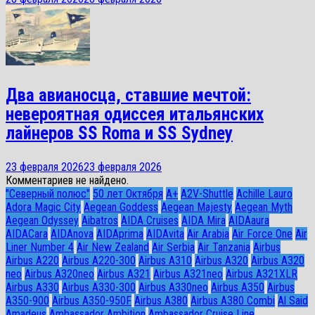
Два авианосца, ставшие мечтой:
невероятная одиссея итальянских
лайнеров SS Roma и SS Sydney
23 февраля 2026
23 февраля 2026
Комментариев не найдено.
"Северный полюс"
50 лет Октября
A+
A2V-Shuttle
Achille Lauro
Adora Magic City
Aegean Goddess
Aegean Majesty
Aegean Myth
Aegean Odyssey
Aibatros
AIDA Cruises
AIDA Mira
AIDAaura
AIDACara
AIDAnova
AIDAprima
AIDAvita
Air Arabia
Air Force One
Air
Liner Number 4
Air New Zealand
Air Serbia
Air Tanzania
Airbus
Airbus A220
Airbus A220-300
Airbus A310
Airbus A320
Airbus A320
neo
Airbus A320neo
Airbus A321
Airbus A321neo
Airbus A321XLR
Airbus A330
Airbus A330-300
Airbus A330neo
Airbus A350
Airbus
A350-900
Airbus A350-950F
Airbus A380
Airbus A380 Combi
Al Said
Amadeus
Ambassador Ambition
Ambassador Cruise Line