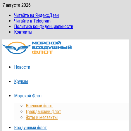
Перейти
7 августа 2026
к
Читайте на ЯндексДзен
содержимому
Читайте в Telegram
Политика конфиденциальности
Контакты
Новости
Круизы
Морской Флот
Военный флот
Гражданский флот
Яхты и мегаяхты
Воздушный флот