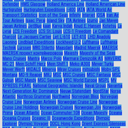
Defender
HMS Glasgow
Holland America Line
Holland American Line
Hurtigruten
Hurtigruten Expeditions
I-400
IATA
IATA World Air
Transport Statistics
Icon of the Seas
Infinity
Interjet
IOSA
Iran Air
Tour Airlines
Isaac Peral
Island Sky
ITA Airlines
Izumo
Jan Mayen
Japan Airlines
JetBlue
kaan
Karya Indah
Knud E. Hansen
Kotetsu
La
Lyrial
LCS Freedom
LCS St. Louis
LCS-1 Freedom
Le Comandant
Charcot
Le Jacques Cartier
Let L-610
LET-410
LHD Anadolu
Liaoning
Lindblad Expeditions
Lockheed U-2
Lufthansa
Lufthansa
Technik
Lürssen
M80 Stiletto
Maasdam
Madrid Maersk
MAERSK
MAERSK проект контейнеровоза
Majesty
Majesty of the Seas
Mano Cruises
Mantra
Marco Polo
Marmara Denizcilik AS
MAVERIC
MC-21
Mein Schiff Herz
Mein Shiff 1
Meko-A300
Meyer Turku
Meyer Werft
MIDALS
Minerva
Miray Cruises
mitsubishi
Moby SPL
Montana
MQ-9 Reaper
MRJ
MSC
MSC Cruises
MSC Fantasia
MSC
Gulsun
MSC Mandy
MSC Seaview
MSC World Europe
MSPL
MV
XPRESS PEARL
National Geographic Islander
Naval Group
Navantia
Next-Generation Air Dominance
Nieuw Statendam
NordStar
Norse
Atlantic
Northrop Grumman
Northwind
Norvegian Bliss
Norvegian
Cruise Line
Norwegian Airlines
Norwegian Cruise Line
Norwegian
Cruise Line Holdings
Norwegian Cruises
Norwegian Joy
Norwegian
Prima
Ocean Atlantic
Ocean Commuter 108
Ocean Majesty
Oceana
Oceania Cruises
Oceanic III
Oceanwode Expeditions
Olympic
Explorer
Olympic Voyager
OOCL Hong Kong
Orient Express Silenseas