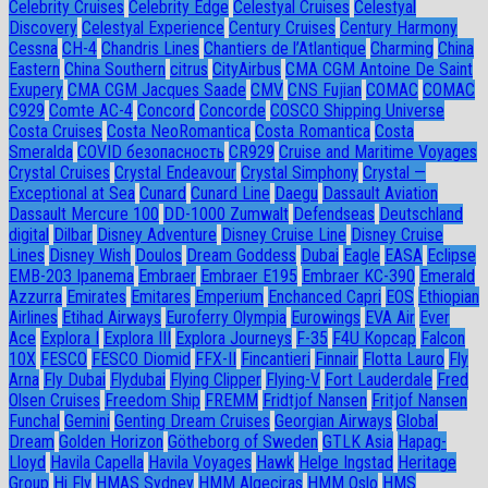
Celebrity Cruises
Celebrity Edge
Celestyal Cruises
Celestyal
Discovery
Celestyal Experience
Century Cruises
Century Harmony
Cessna
CH-4
Chandris Lines
Chantiers de l’Atlantique
Charming
China
Eastern
China Southern
citrus
CityAirbus
CMA CGM Antoine De Saint
Exupery
CMA CGM Jacques Saade
CMV
CNS Fujian
COMAC
COMAC
C929
Comte AC-4
Concord
Concorde
COSCO Shipping Universe
Costa Cruises
Costa NeoRomantica
Costa Romantica
Costa
Smeralda
COVID безопасность
CR929
Cruise and Maritime Voyages
Crystal Cruises
Crystal Endeavour
Crystal Simphony
Crystal —
Exceptional at Sea
Cunard
Cunard Line
Daegu
Dassault Aviation
Dassault Mercure 100
DD-1000 Zumwalt
Defendseas
Deutschland
digital
Dilbar
Disney Adventure
Disney Cruise Line
Disney Cruise
Lines
Disney Wish
Doulos
Dream Goddess
Dubai
Eagle
EASA
Eclipse
EMB-203 Ipanema
Embraer
Embraer E195
Embraer KC-390
Emerald
Azzurra
Emirates
Emitares
Emperium
Enchanced Capri
EOS
Ethiopian
Airlines
Etihad Airways
Euroferry Olympia
Eurowings
EVA Air
Ever
Ace
Explora I
Explora III
Explora Journeys
F-35
F4U Корсар
Falcon
10X
FESCO
FESCO Diomid
FFX-II
Fincantieri
Finnair
Flotta Lauro
Fly
Arna
Fly Dubai
Flydubai
Flying Clipper
Flying-V
Fort Lauderdale
Fred
Olsen Cruises
Freedom Ship
FREMM
Fridtjof Nansen
Fritjof Nansen
Funchal
Gemini
Genting Dream Cruises
Georgian Airways
Global
Dream
Golden Horizon
Götheborg of Sweden
GTLK Asia
Hapag-
Lloyd
Havila Capella
Havila Voyages
Hawk
Helge Ingstad
Heritage
Group
Hi Fly
HMAS Sydney
HMM Algeciras
HMM Oslo
HMS