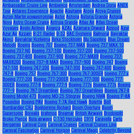
Ambassador Сruise Line
Ambience
Amsterdam
Andrea Doria
ANEX
Tour
Antares Experience
Apache
Aquitaine
Aroya
Aroya Cruises
Aston Martin конвертоплан
Astor
Astoria
Astoria Grande
Astoria
Nova
Astro Ocean Cruise
Astroia Grande
Atlas Air
Atlas Ocean
Voyages
Avelo Airlines
Avianca
AZAL
Azamara Onward
Azipod
Azur
Azur Air
Azzam
B-21 Raider
B-52
BAE Systems
Balmoral
Bayraktar
Akinci
Bayraktar Kizilelma
Birka Stockholm
Blu Sapphire
Blue Dream
Melody
Boeing
Boeing 707
Boeing 737 MAX
Boeing 737 MAX 10
Boeing 737 NG
Boeing 737-100
Boeing 737-200
Boeing 737-500
Boeing 737-800
Boeing 737-900
Boeing 737-MAX8
Boeing 737-
MAX8200
Boeing 737–8 MAX
Boeing 737–900
Boeing 747
Boeing
747-100
Boeing 747-200
Boeing 747-300
Boeing 747-400
Boeing
747-8
Boeing 757
Boeing 767-300
Boeing 767-300ER
boeing 777 x
Boeing 777-200
Boeing 777-200ER
Boeing 777-300
Boeing 777-
300ER
Boeing 777-8
Boeing 777-9
Boeing 777x
Boeing 777х
Boeing
777–9
Boeing 787 Dreamliner
Boeing 787 Dreamlines
Boeing 787-8
Boeing Model 473
Boeing MQ-25 Stingray
Boeing NMA
Boeing P-8A
Poseidon
Boeing PAV
Boeing T-7A Red Hawk
Bolette
Bolt
Bombardier CRJ
Bonhomme Richard
Boom Overture
Boom
Supersonic
Borealis
brahmos
Breamar
British Airways
Brodosplit
Broke Pierce
Buta airways
C-130 Hercules
C919
Caravella
Carlo
Bergamini
Carnival Corp
Carnival Cruises
Carnival Cruises Line
Carnival Fascination
Carnival Horison
Carnival Magic
Celebrity Beyond