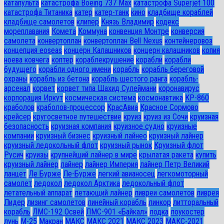
катапульта
катастрофа Boeing 737 Max
катастрофа Superjet 100
катастрофа Титаника
катер
катер-танк
кино
кладбище кораблей
кладбище самолетов
клипер
Князь Владимир
кодекс
мореплавания
Комета
Коммуна
конвенция Монтре
конверсия
самолета
конвертоплан
конвертоплан Bell Nexus
контейнеровоз
концепция eoseas
концерн Калашников
концерн калашников
копия
ноева ковчега
коптер
кораблекрушение
корабли
корабли
будущего
корабли одного имени
корабль
корабль береговой
охраны
корабль из бетона
корабль шестого ранга
корабль-
арсенал
корвет
корвет типа Шахид Сулеймани
коронавирус
корпорация Иркут
космическая система
космонавтика
КР-860
краболов
краболов-процессор
КрасАвиа
Красное Сормово
крейсер
кругосветное путешествие
круиз
круиз из Сочи
круизная
безопасность
круизная компания
круизное судно
круизные
компании
круизный бизнес
круизный лайнео
круизный лайнер
круизный ледокольный флот
круизный рынок
Круизный флот
Русич
круизы
крупнейший лайнер в мире
крылатая ракета
купить
круизный лайнер
лайнер
лайнер Империя
лайнер Петр Великий
ланцет
Ле Бурже
Ле-Бурже
легкий авианосец
легкомоторный
самолет
ледокол
ледокол Арктика
ледокольный флот
летательный аппарат
летающий лайнер
ливреи самолетов
ливрея
Лидер
лизинг самолетов
линейный корабль
линкор
литторальный
корабль
ЛМС-192 Освей
ЛМС-901 «Байкал»
лодка
лоукостер
лунь
М-25
Макран
МАКС
МАКС 2021
МАКС 2023
МАКС-2021