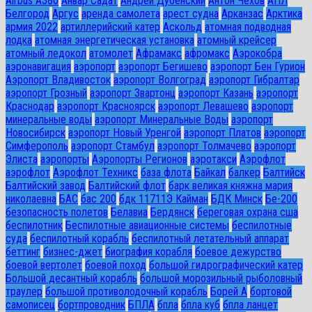
Airbus A380
Анвар Садат
Андрей Дубенский
Антон Чехов
АПЛ
Белгород
Аргус
аренда самолета
арест судна
Арканзас
Арктика
армия 2022
артиллерийский катер
Аскольд
атомная подводная
лодка
атомная энергетическая установка
атомный крейсер
атомный ледокол
атомолет
Афрамакс
афромакс
Аэрокобра
аэронавигация
аэропорт
аэропорт Бегишево
аэропорт Бен Гурион
Аэропорт Владивосток
аэропорт Волгоград
аэропорт Гибралтар
аэропорт Грозный
аэропорт Звартонц
аэропорт Казань
аэропорт
Краснодар
аэропорт Красноярск
аэропорт Левашево
аэропорт
минеральные воды
аэропорт Минеральные Воды
аэропорт
Новосибирск
аэропорт Новый Уренгой
аэропорт Платов
аэропорт
Симферополь
аэропорт Стамбул
аэропорт Толмачево
аэропорт
Элиста
аэропорты
Аэропорты Регионов
аэротакси
Аэрофлот
аэрофлот
Аэрофлот Техникс
база флота
Байкал
балкер
Балтийск
Балтийский завод
Балтийский флот
барк великая княжна мария
николаевна
БАС
бас 200
бдк 11711Э Кайман
БДК Минск
Бе-200
безопасность полетов
Белавиа
Бердянск
береговая охрана сша
беспилотник
Беспилотные авиационные системы
беспилотные
суда
беспилотный корабль
беспилотный летательный аппарат
беттинг
бизнес-джет
биография корабля
боевое дежурство
боевой вертолет
боевой поход
большой гидрографический катер
Большой десантный корабль
большой морозильный рыболовный
траулер
большой противолодочный корабль
Борей А
бортовой
самописец
бортпроводник
БПЛА
бпла
бпла куб
бпла ланцет