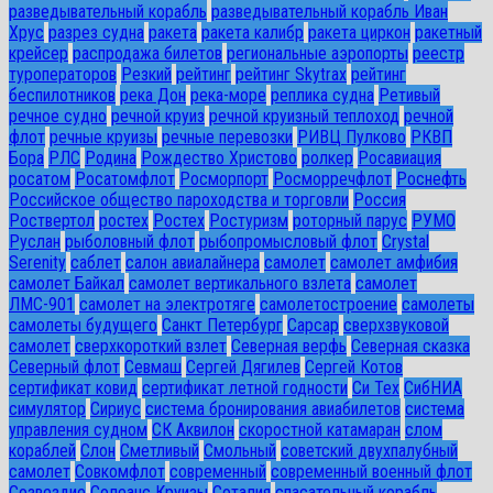
разведывательный корабль
разведывательный корабль Иван
Хрус
разрез судна
ракета
ракета калибр
ракета циркон
ракетный
крейсер
распродажа билетов
региональные аэропорты
реестр
туроператоров
Резкий
рейтинг
рейтинг Skytrax
рейтинг
беспилотников
река Дон
река-море
реплика судна
Ретивый
речное судно
речной круиз
речной круизный теплоход
речной
флот
речные круизы
речные перевозки
РИВЦ Пулково
РКВП
Бора
РЛС
Родина
Рождество Христово
ролкер
Росавиация
росатом
Росатомфлот
Росморпорт
Росморречфлот
Роснефть
Российское общество пароходства и торговли
Россия
Роствертол
ростех
Ростех
Ростуризм
роторный парус
РУМО
Руслан
рыболовный флот
рыбопромысловый флот
Сrystal
Serenity
саблет
салон авиалайнера
самолет
самолет амфибия
самолет Байкал
самолет вертикального взлета
самолет
ЛМС-901
самолет на электротяге
самолетостроение
самолеты
самолеты будущего
Санкт Петербург
Сарсар
сверхзвуковой
самолет
сверхкороткий взлет
Северная верфь
Северная сказка
Северный флот
Севмаш
Сергей Дягилев
Сергей Котов
сертификат ковид
сертификат летной годности
Си Тех
СибНИА
симулятор
Сириус
система бронирования авиабилетов
система
управления судном
СК Аквилон
скоростной катамаран
слом
кораблей
Слон
Сметливый
Смольный
советский двухпалубный
самолет
Совкомфлот
современный
современный военный флот
Созвездие
Солеанс Круизы
Соталия
спасательный корабль