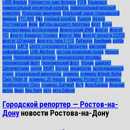
L400 Anadolu
Узбекистон хаво йуллари
УЗГА
Ульяновск
универсальный десантный корабль
универсальный морской
комплекс
Уральские авиалинии
Уральский завод гражданской
авиации
УТС-800
Уфа
учебный корабль
Ушаков
Федор
Достоевский
фейк
фигуры высшего пилотажа
флот
Фонд
перспективных исследований
франзузский ВМФ
фрегат
фрегат
FDI
фрегат Адмирал Головко
фрегат Мир
фрегат проекта 22350
фрегат Штандарт
фрегаты типа F-110
Хабаккук
Хмеймим
хобби
моряка
ЦАГИ
центр судоремонта Звездочка
циклокар
цифровизация
ЦКБ Айсберг
частная подводная лодка
Черное
море
Черноморские круизы
черноморские проливы
черноморский флот
Черноморский флот
Чхонан
шарклет
Шереметьево
шхуна
ЭКИП
Экоход
экраноплан
экспедиционное
судно
эскадренный миноносец
эсминец
эсминец Arleigh Burke
Class Flight III
эсминец JS Haguro
эсминец Project 18
эсминец
Visakhapatnam Class
эсминец Zumwalt
Як-9
Яков Балаев
Яковлев
якорь
Ямал
Яны Капу
яхта
яхта Galleon
Городской репортер — Ростов-на-
Дону
новости Ростова-на-Дону