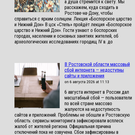
а душа стремится к свету. Мы
расскажем, куда сходить в
Ростове-на-Дону, чтобы
справиться с ярким солнцем. Лекция «Боспорское царство
и Нижний Дон» В цск «Степь» пройдёт лекция «Боспорское
царство и Нижний Дон». Гости узнают о боспорских
городах, населении и основных занятиях жителей, об
археологических исследованиях городищ IV в. до
В Ростовской области массовый
сбой интернета — недоступны
сайты и приложения
on 6 августа 2026 at 11:13
6 августа интернет в России дал
масштабный сбой — пользователи
по всей стране массово
жалуются на недоступность
сайтов и приложений. Проблемы не обошли и Ростовскую
область: сервисы мониторинга зафиксировали всплеск
жалоб от жителей региона. Официальная причина
отключений пока не озвучена. Сбои зафиксированы в