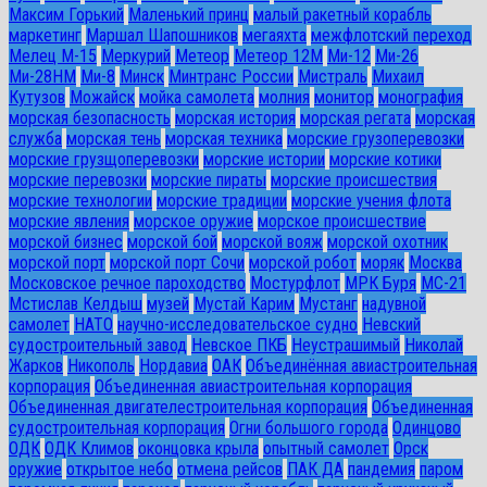
Максим Горький
Маленький принц
малый ракетный корабль
маркетинг
Маршал Шапошников
мегаяхта
межфлотский переход
Мелец М-15
Меркурий
Метеор
Метеор 12М
Ми-12
Ми-26
Ми-28HM
Ми-8
Минск
Минтранс России
Мистраль
Михаил
Кутузов
Можайск
мойка самолета
молния
монитор
монография
морская безопасность
морская история
морская регата
морская
служба
морская тень
морская техника
морские грузоперевозки
морские грузщоперевозки
морские истории
морские котики
морские перевозки
морские пираты
морские происшествия
морские технологии
морские традиции
морские учения флота
морские явления
морское оружие
морское происшествие
морской бизнес
морской бой
морской вояж
морской охотник
морской порт
морской порт Сочи
морской робот
моряк
Москва
Московское речное пароходство
Мостурфлот
МРК Буря
МС-21
Мстислав Келдыш
музей
Мустай Карим
Мустанг
надувной
самолет
НАТО
научно-исследовательское судно
Невский
судостроительный завод
Невское ПКБ
Неустрашимый
Николай
Жарков
Никополь
Нордавиа
ОАК
Объединённая авиастроительная
корпорация
Объединенная авиастроительная корпорация
Объединенная двигателестроительная корпорация
Объединенная
судостроительная корпорация
Огни большого города
Одинцово
ОДК
ОДК Климов
оконцовка крыла
опытный самолет
Орск
оружие
открытое небо
отмена рейсов
ПАК ДА
пандемия
паром