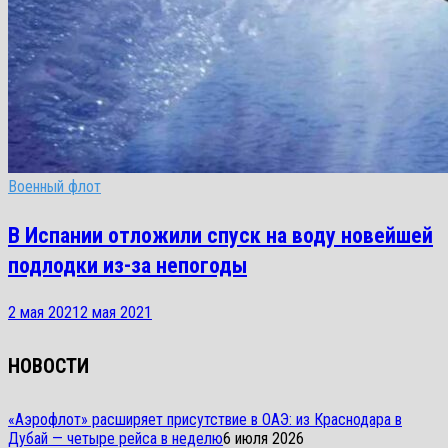
Военный флот
В Испании отложили спуск на воду новейшей
подлодки из-за непогоды
2 мая 2021
2 мая 2021
НОВОСТИ
«Аэрофлот» расширяет присутствие в ОАЭ: из Краснодара в
Дубай — четыре рейса в неделю
6 июля 2026