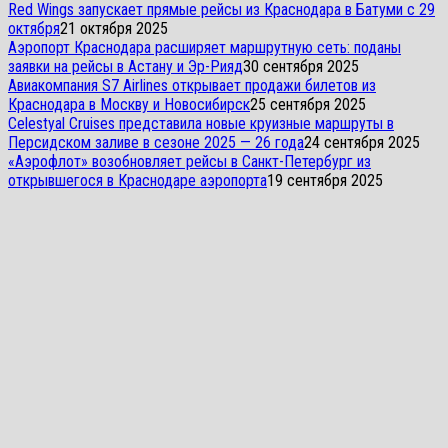
Red Wings запускает прямые рейсы из Краснодара в Батуми с 29
октября
21 октября 2025
Аэропорт Краснодара расширяет маршрутную сеть: поданы
заявки на рейсы в Астану и Эр-Рияд
30 сентября 2025
Авиакомпания S7 Airlines открывает продажи билетов из
Краснодара в Москву и Новосибирск
25 сентября 2025
Celestyal Cruises представила новые круизные маршруты в
Персидском заливе в сезоне 2025 — 26 года
24 сентября 2025
«Аэрофлот» возобновляет рейсы в Санкт-Петербург из
открывшегося в Краснодаре аэропорта
19 сентября 2025