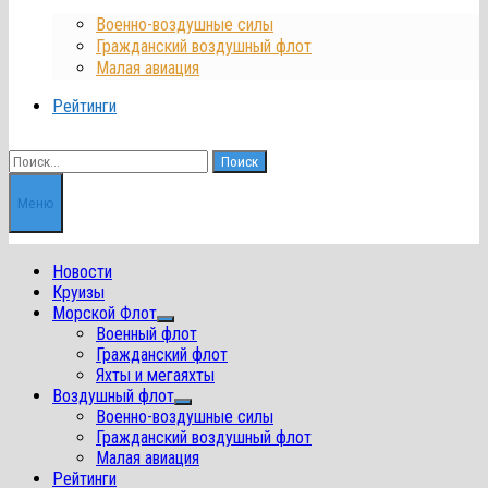
Военно-воздушные силы
Гражданский воздушный флот
Малая авиация
Рейтинги
Найти:
Меню
Новости
Круизы
Морской Флот
Показать
Военный флот
подменю
Гражданский флот
Яхты и мегаяхты
Воздушный флот
Показать
Военно-воздушные силы
подменю
Гражданский воздушный флот
Малая авиация
Рейтинги