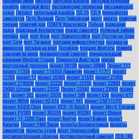
паромная линия
пароход
парусный корабль
парусный круизный
корабль
парусный флот
пассажирские перевозки
пассажирское
судно
Патриот
патрульный корабль
ПД-35
ПД-8
переработка
самолетов
Петр Великий
Петр Чайковский
пилот
пираты
плавучая
тюрьма
плавучий док
ПЛАРК Красноярск
Победа
подводная
лодка
подводный беспилотник
пожар самолета
полярный лайнер
поповка
порт
порт Азов
порт Новороссийск
порт Ростов-на-Дону
порт Сочи
порт Таганрог
портовая инфраструктура
посадка на
авианосец
посадка на воду
Посейдон
поющие фрегаты
правила
спасения на море
президентский самолет
принадлежащий
компании Windstar Cruises
Принцесса Анастасия
причал
прогулочный теплоход
проект 00108
проект 00840
Проект 111
проект 11356
проект 11430Э Ламантин
проект 11711
проект
12700
проект 17
проект 20385
проект 21631
проект 21900
проект 21900М
проект 22220
проект 22350
проект 22800
проект
23000 Шторм
проект 23550
Проект 23560
проект 23900
проект
301
проект 302
проект 33DD
проект 588
проект 636
проект 677
проект 885М
проект 92-016
проект 941
проект CNF11CPD
проект KDDX-Class
проект KDX–III Batch II
проект Moj-6 Trimaran
проект PV300
проект RSD59
проект RSD81
проект Shpere
проект TF-2000 Class
проект Арктур
проект Байкал
проект
Карелия
Проект УМК Варан
проекты беспилотников
проекты
самолетов
проекты судов
прорт Новороссийск
противовоздушная оборона
противолодочный самолет
ПСК-180