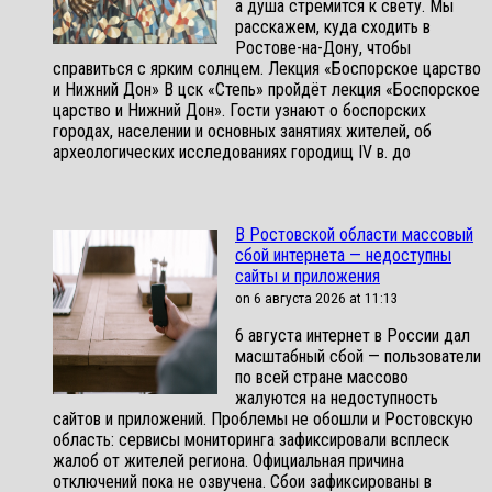
а душа стремится к свету. Мы
расскажем, куда сходить в
Ростове-на-Дону, чтобы
справиться с ярким солнцем. Лекция «Боспорское царство
и Нижний Дон» В цск «Степь» пройдёт лекция «Боспорское
царство и Нижний Дон». Гости узнают о боспорских
городах, населении и основных занятиях жителей, об
археологических исследованиях городищ IV в. до
В Ростовской области массовый
сбой интернета — недоступны
сайты и приложения
on 6 августа 2026 at 11:13
6 августа интернет в России дал
масштабный сбой — пользователи
по всей стране массово
жалуются на недоступность
сайтов и приложений. Проблемы не обошли и Ростовскую
область: сервисы мониторинга зафиксировали всплеск
жалоб от жителей региона. Официальная причина
отключений пока не озвучена. Сбои зафиксированы в