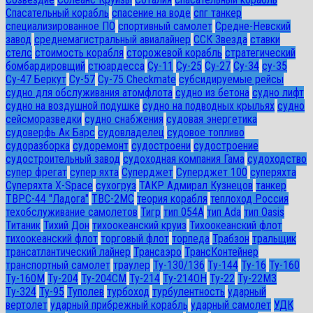
Спасательный корабль
спасение на воде
спг танкер
специализированное ПО
спортивный самолет
Средне-Невский
завод
среднемагистральный авиалайнер
ССК Звезда
ставки
стелс
стоимость корабля
сторожевой корабль
стратегический
бомбардировщий
стюардесса
Су-11
Су-25
Су-27
Су-34
су-35
Су-47 Беркут
Су-57
Су-75 Checkmate
субсидируемые рейсы
судно для обслуживания атомфлота
судно из бетона
судно лифт
судно на воздушной подушке
судно на подводных крыльях
судно
сейсморазведки
судно снабжения
судовая энергетика
судоверфь Ак Барс
судовладелец
судовое топливо
судоразборка
судоремонт
судостроени
судостроение
судостроительный завод
судоходная компания Гама
судоходство
супер фрегат
супер яхта
Суперджет
Суперджет 100
суперяхта
Суперяхта X-Space
сухогруз
ТАКР Адмирал Кузнецов
танкер
ТВРС-44 "Ладога"
ТВС-2МС
теория корабля
теплоход Россия
техобслуживание самолетов
Тигр
тип 054А
тип Ada
тип Oasis
Титаник
Тихий Дон
тихоокеанский круиз
Тихоокеанский флот
тихоокеанский флот
торговый флот
торпеда
Трабзон
тральщик
трансатлантический лайнер
Трансаэро
ТрансКонтейнер
транспортный самолет
траулер
Ту-130/136
Ту-144
Ту-16
Ту-160
Ту-160М
Ту-204
Ту-204СМ
Ту-214
Ту-214ОН
Ту-22
Ту-22М3
Ту-324
Ту-95
Туполев
турбоход
турбулентность
ударный
вертолет
ударный прибрежный корабль
ударный самолет
УДК