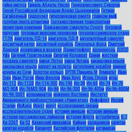
гайка иисуса
Гамаль Абдель Насер
Генералиссимус Суворов
Герой Российской Федерации Алдар Цыденжапов
Гетман
Сагайдачный
гидроузел
гиперзвуковая ракета
главком вмф
голубая лента атлантики
Государственная транспортная
лизинговая компания
Гражданские самолеты Сухого
грузовой
парусник
грузовые морские перевозки
грузопассажирское судно
ГТЛК
двигатель ПД-14
двигатель ПД-8
двухпалубный самолет
десантный катер
десантный корабль
Джеральд Форд
Дмитрий
Донской
дозаправка в воздухе
Донинтурфлот
дрононосец
ДЭПЛ
Уфа
Евгений Горигледжан
Евпатий Коловрат
Ермак
жесткая
посадка самолета
завод Лотос
завод Янтарь
заканцовка крыла
законцовка крыла
запрет на полеты
затопление корабля
зимние
круизы из Сочи
Золотое кольцо
ЗРПК Панцирь М
Зумвальт
Иван
Грен
Иван Рогов
Иван Фролов
Иван Хрус
Игорь Глухов
игры
Ил-112
Ил-112В
Ил-114-300
Ил-196
Ил-38
Ил-66
Ил-74
Ил-76
МД-90А
Ил-76МД-90А
Ил-86
Ил-96-300
Ил-96-400м
Ил-96-400М
Ил-96-500Т
иллюминатор
инженер Костенко
Институт
Авиационного приборостроения «Навигатор»
Инфофлот
Иосиф
Сталин
ИрАэро
Иркут
иркут
исследования океана
исследовательское судно
истоиия авиации
история авиации
история пассажирских лайнеров
история флота
истребитель
К-7
Ка-226Т
Ка-52
Казанский авиазавод
Кайман
калашников
капитан
капитан корабля
Каракурт
Каспийская флотилия
катамаран