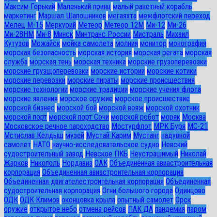
Максим Горький
Маленький принц
малый ракетный корабль
маркетинг
Маршал Шапошников
мегаяхта
межфлотский переход
Мелец М-15
Меркурий
Метеор
Метеор 12М
Ми-12
Ми-26
Ми-28HM
Ми-8
Минск
Минтранс России
Мистраль
Михаил
Кутузов
Можайск
мойка самолета
молния
монитор
монография
морская безопасность
морская история
морская регата
морская
служба
морская тень
морская техника
морские грузоперевозки
морские грузщоперевозки
морские истории
морские котики
морские перевозки
морские пираты
морские происшествия
морские технологии
морские традиции
морские учения флота
морские явления
морское оружие
морское происшествие
морской бизнес
морской бой
морской вояж
морской охотник
морской порт
морской порт Сочи
морской робот
моряк
Москва
Московское речное пароходство
Мостурфлот
МРК Буря
МС-21
Мстислав Келдыш
музей
Мустай Карим
Мустанг
надувной
самолет
НАТО
научно-исследовательское судно
Невский
судостроительный завод
Невское ПКБ
Неустрашимый
Николай
Жарков
Никополь
Нордавиа
ОАК
Объединённая авиастроительная
корпорация
Объединенная авиастроительная корпорация
Объединенная двигателестроительная корпорация
Объединенная
судостроительная корпорация
Огни большого города
Одинцово
ОДК
ОДК Климов
оконцовка крыла
опытный самолет
Орск
оружие
открытое небо
отмена рейсов
ПАК ДА
пандемия
паром