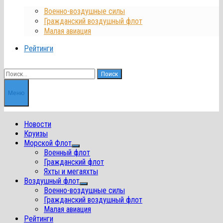
Военно-воздушные силы
Гражданский воздушный флот
Малая авиация
Рейтинги
Найти:
Меню
Новости
Круизы
Морской Флот
Показать
Военный флот
подменю
Гражданский флот
Яхты и мегаяхты
Воздушный флот
Показать
Военно-воздушные силы
подменю
Гражданский воздушный флот
Малая авиация
Рейтинги