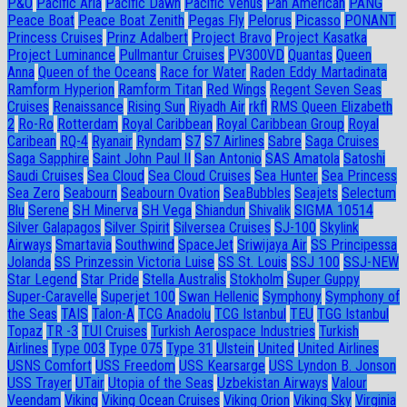
P&O
Pacific Aria
Pacific Dawn
Pacific Venus
Pan American
PANG
Peace Boat
Peace Boat Zenith
Pegas Fly
Pelorus
Picasso
PONANT
Princess Cruises
Prinz Adalbert
Project Bravo
Project Kasatka
Project Luminance
Pullmantur Cruises
PV300VD
Quantas
Queen
Anna
Queen of the Oceans
Race for Water
Raden Eddy Martadinata
Ramform Hyperion
Ramform Titan
Red Wings
Regent Seven Seas
Cruises
Renaissance
Rising Sun
Riyadh Air
rkfl
RMS Queen Elizabeth
2
Ro-Ro
Rotterdam
Royal Caribbean
Royal Caribbean Group
Royal
Caribean
RQ-4
Ryanair
Ryndam
S7
S7 Airlines
Sabre
Saga Cruises
Saga Sapphire
Saint John Paul II
San Antonio
SAS Amatola
Satoshi
Saudi Cruises
Sea Cloud
Sea Cloud Cruises
Sea Hunter
Sea Princess
Sea Zero
Seabourn
Seabourn Ovation
SeaBubbles
Seajets
Selectum
Blu
Serene
SH Minerva
SH Vega
Shiandun
Shivalik
SIGMA 10514
Silver Galapagos
Silver Spirit
Silversea Cruises
SJ-100
Skylink
Airways
Smartavia
Southwind
SpaceJet
Sriwijaya Air
SS Principessa
Jolanda
SS Prinzessin Victoria Luise
SS St. Louis
SSJ 100
SSJ-NEW
Star Legend
Star Pride
Stella Australis
Stokholm
Super Guppy
Super-Caravelle
Superjet 100
Swan Hellenic
Symphony
Symphony of
the Seas
TAIS
Talon-A
TCG Anadolu
TCG Istanbul
TEU
TGG Istanbul
Topaz
TR -3
TUI Cruises
Turkish Aerospace Industries
Turkish
Airlines
Type 003
Type 075
Type 31
Ulstein
United
United Airlines
USNS Comfort
USS Freedom
USS Kearsarge
USS Lyndon B. Jonson
USS Trayer
UTair
Utopia of the Seas
Uzbekistan Airways
Valour
Veendam
Viking
Viking Ocean Cruises
Viking Orion
Viking Sky
Virginia