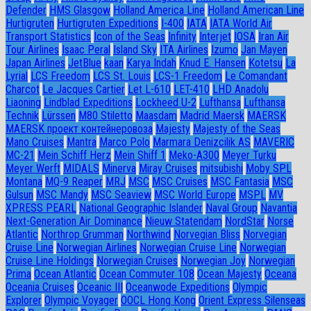
Defender
HMS Glasgow
Holland America Line
Holland American Line
Hurtigruten
Hurtigruten Expeditions
I-400
IATA
IATA World Air
Transport Statistics
Icon of the Seas
Infinity
Interjet
IOSA
Iran Air
Tour Airlines
Isaac Peral
Island Sky
ITA Airlines
Izumo
Jan Mayen
Japan Airlines
JetBlue
kaan
Karya Indah
Knud E. Hansen
Kotetsu
La
Lyrial
LCS Freedom
LCS St. Louis
LCS-1 Freedom
Le Comandant
Charcot
Le Jacques Cartier
Let L-610
LET-410
LHD Anadolu
Liaoning
Lindblad Expeditions
Lockheed U-2
Lufthansa
Lufthansa
Technik
Lürssen
M80 Stiletto
Maasdam
Madrid Maersk
MAERSK
MAERSK проект контейнеровоза
Majesty
Majesty of the Seas
Mano Cruises
Mantra
Marco Polo
Marmara Denizcilik AS
MAVERIC
MC-21
Mein Schiff Herz
Mein Shiff 1
Meko-A300
Meyer Turku
Meyer Werft
MIDALS
Minerva
Miray Cruises
mitsubishi
Moby SPL
Montana
MQ-9 Reaper
MRJ
MSC
MSC Cruises
MSC Fantasia
MSC
Gulsun
MSC Mandy
MSC Seaview
MSC World Europe
MSPL
MV
XPRESS PEARL
National Geographic Islander
Naval Group
Navantia
Next-Generation Air Dominance
Nieuw Statendam
NordStar
Norse
Atlantic
Northrop Grumman
Northwind
Norvegian Bliss
Norvegian
Cruise Line
Norwegian Airlines
Norwegian Cruise Line
Norwegian
Cruise Line Holdings
Norwegian Cruises
Norwegian Joy
Norwegian
Prima
Ocean Atlantic
Ocean Commuter 108
Ocean Majesty
Oceana
Oceania Cruises
Oceanic III
Oceanwode Expeditions
Olympic
Explorer
Olympic Voyager
OOCL Hong Kong
Orient Express Silenseas