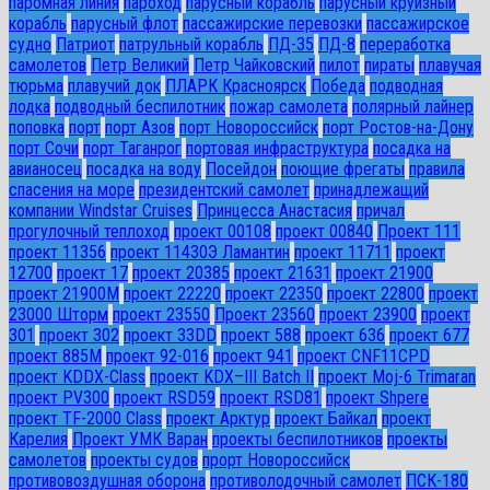
паромная линия
пароход
парусный корабль
парусный круизный
корабль
парусный флот
пассажирские перевозки
пассажирское
судно
Патриот
патрульный корабль
ПД-35
ПД-8
переработка
самолетов
Петр Великий
Петр Чайковский
пилот
пираты
плавучая
тюрьма
плавучий док
ПЛАРК Красноярск
Победа
подводная
лодка
подводный беспилотник
пожар самолета
полярный лайнер
поповка
порт
порт Азов
порт Новороссийск
порт Ростов-на-Дону
порт Сочи
порт Таганрог
портовая инфраструктура
посадка на
авианосец
посадка на воду
Посейдон
поющие фрегаты
правила
спасения на море
президентский самолет
принадлежащий
компании Windstar Cruises
Принцесса Анастасия
причал
прогулочный теплоход
проект 00108
проект 00840
Проект 111
проект 11356
проект 11430Э Ламантин
проект 11711
проект
12700
проект 17
проект 20385
проект 21631
проект 21900
проект 21900М
проект 22220
проект 22350
проект 22800
проект
23000 Шторм
проект 23550
Проект 23560
проект 23900
проект
301
проект 302
проект 33DD
проект 588
проект 636
проект 677
проект 885М
проект 92-016
проект 941
проект CNF11CPD
проект KDDX-Class
проект KDX–III Batch II
проект Moj-6 Trimaran
проект PV300
проект RSD59
проект RSD81
проект Shpere
проект TF-2000 Class
проект Арктур
проект Байкал
проект
Карелия
Проект УМК Варан
проекты беспилотников
проекты
самолетов
проекты судов
прорт Новороссийск
противовоздушная оборона
противолодочный самолет
ПСК-180