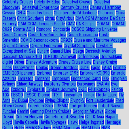
Celebrity Cruises
Celebrity Edge
Celestyal Cruises
Celestyal
Discovery
Celestyal Experience
Century Cruises
Century Harmony
Cessna
CH-4
Chandris Lines
Chantiers de l’Atlantique
Charming
China
Eastern
China Southern
citrus
CityAirbus
CMA CGM Antoine De Saint
Exupery
CMA CGM Jacques Saade
CMV
CNS Fujian
COMAC
COMAC
C929
Comte AC-4
Concord
Concorde
COSCO Shipping Universe
Costa Cruises
Costa NeoRomantica
Costa Romantica
Costa
Smeralda
COVID безопасность
CR929
Cruise and Maritime Voyages
Crystal Cruises
Crystal Endeavour
Crystal Simphony
Crystal —
Exceptional at Sea
Cunard
Cunard Line
Daegu
Dassault Aviation
Dassault Mercure 100
DD-1000 Zumwalt
Defendseas
Deutschland
digital
Dilbar
Disney Adventure
Disney Cruise Line
Disney Cruise
Lines
Disney Wish
Doulos
Dream Goddess
Dubai
Eagle
EASA
Eclipse
EMB-203 Ipanema
Embraer
Embraer E195
Embraer KC-390
Emerald
Azzurra
Emirates
Emitares
Emperium
Enchanced Capri
EOS
Ethiopian
Airlines
Etihad Airways
Euroferry Olympia
Eurowings
EVA Air
Ever
Ace
Explora I
Explora III
Explora Journeys
F-35
F4U Корсар
Falcon
10X
FESCO
FESCO Diomid
FFX-II
Fincantieri
Finnair
Flotta Lauro
Fly
Arna
Fly Dubai
Flydubai
Flying Clipper
Flying-V
Fort Lauderdale
Fred
Olsen Cruises
Freedom Ship
FREMM
Fridtjof Nansen
Fritjof Nansen
Funchal
Gemini
Genting Dream Cruises
Georgian Airways
Global
Dream
Golden Horizon
Götheborg of Sweden
GTLK Asia
Hapag-
Lloyd
Havila Capella
Havila Voyages
Hawk
Helge Ingstad
Heritage
Group
Hi Fly
HMAS Sydney
HMM Algeciras
HMM Oslo
HMS