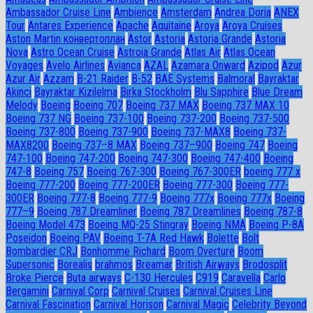
Ambassador Сruise Line
Ambience
Amsterdam
Andrea Doria
ANEX
Tour
Antares Experience
Apache
Aquitaine
Aroya
Aroya Cruises
Aston Martin конвертоплан
Astor
Astoria
Astoria Grande
Astoria
Nova
Astro Ocean Cruise
Astroia Grande
Atlas Air
Atlas Ocean
Voyages
Avelo Airlines
Avianca
AZAL
Azamara Onward
Azipod
Azur
Azur Air
Azzam
B-21 Raider
B-52
BAE Systems
Balmoral
Bayraktar
Akinci
Bayraktar Kizilelma
Birka Stockholm
Blu Sapphire
Blue Dream
Melody
Boeing
Boeing 707
Boeing 737 MAX
Boeing 737 MAX 10
Boeing 737 NG
Boeing 737-100
Boeing 737-200
Boeing 737-500
Boeing 737-800
Boeing 737-900
Boeing 737-MAX8
Boeing 737-
MAX8200
Boeing 737–8 MAX
Boeing 737–900
Boeing 747
Boeing
747-100
Boeing 747-200
Boeing 747-300
Boeing 747-400
Boeing
747-8
Boeing 757
Boeing 767-300
Boeing 767-300ER
boeing 777 x
Boeing 777-200
Boeing 777-200ER
Boeing 777-300
Boeing 777-
300ER
Boeing 777-8
Boeing 777-9
Boeing 777x
Boeing 777х
Boeing
777–9
Boeing 787 Dreamliner
Boeing 787 Dreamlines
Boeing 787-8
Boeing Model 473
Boeing MQ-25 Stingray
Boeing NMA
Boeing P-8A
Poseidon
Boeing PAV
Boeing T-7A Red Hawk
Bolette
Bolt
Bombardier CRJ
Bonhomme Richard
Boom Overture
Boom
Supersonic
Borealis
brahmos
Breamar
British Airways
Brodosplit
Broke Pierce
Buta airways
C-130 Hercules
C919
Caravella
Carlo
Bergamini
Carnival Corp
Carnival Cruises
Carnival Cruises Line
Carnival Fascination
Carnival Horison
Carnival Magic
Celebrity Beyond