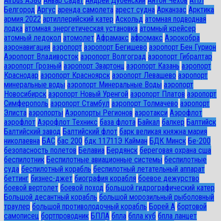
Airbus A380
Анвар Садат
Андрей Дубенский
Антон Чехов
АПЛ
Белгород
Аргус
аренда самолета
арест судна
Арканзас
Арктика
армия 2022
артиллерийский катер
Аскольд
атомная подводная
лодка
атомная энергетическая установка
атомный крейсер
атомный ледокол
атомолет
Афрамакс
афромакс
Аэрокобра
аэронавигация
аэропорт
аэропорт Бегишево
аэропорт Бен Гурион
Аэропорт Владивосток
аэропорт Волгоград
аэропорт Гибралтар
аэропорт Грозный
аэропорт Звартонц
аэропорт Казань
аэропорт
Краснодар
аэропорт Красноярск
аэропорт Левашево
аэропорт
минеральные воды
аэропорт Минеральные Воды
аэропорт
Новосибирск
аэропорт Новый Уренгой
аэропорт Платов
аэропорт
Симферополь
аэропорт Стамбул
аэропорт Толмачево
аэропорт
Элиста
аэропорты
Аэропорты Регионов
аэротакси
Аэрофлот
аэрофлот
Аэрофлот Техникс
база флота
Байкал
балкер
Балтийск
Балтийский завод
Балтийский флот
барк великая княжна мария
николаевна
БАС
бас 200
бдк 11711Э Кайман
БДК Минск
Бе-200
безопасность полетов
Белавиа
Бердянск
береговая охрана сша
беспилотник
Беспилотные авиационные системы
беспилотные
суда
беспилотный корабль
беспилотный летательный аппарат
беттинг
бизнес-джет
биография корабля
боевое дежурство
боевой вертолет
боевой поход
большой гидрографический катер
Большой десантный корабль
большой морозильный рыболовный
траулер
большой противолодочный корабль
Борей А
бортовой
самописец
бортпроводник
БПЛА
бпла
бпла куб
бпла ланцет