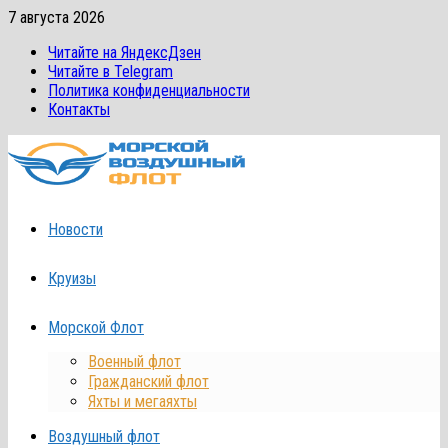
Перейти
7 августа 2026
к
Читайте на ЯндексДзен
содержимому
Читайте в Telegram
Политика конфиденциальности
Контакты
Новости
Круизы
Морской Флот
Военный флот
Гражданский флот
Яхты и мегаяхты
Воздушный флот