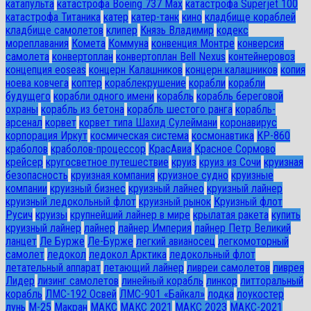
катапульта
катастрофа Boeing 737 Max
катастрофа Superjet 100
катастрофа Титаника
катер
катер-танк
кино
кладбище кораблей
кладбище самолетов
клипер
Князь Владимир
кодекс
мореплавания
Комета
Коммуна
конвенция Монтре
конверсия
самолета
конвертоплан
конвертоплан Bell Nexus
контейнеровоз
концепция eoseas
концерн Калашников
концерн калашников
копия
ноева ковчега
коптер
кораблекрушение
корабли
корабли
будущего
корабли одного имени
корабль
корабль береговой
охраны
корабль из бетона
корабль шестого ранга
корабль-
арсенал
корвет
корвет типа Шахид Сулеймани
коронавирус
корпорация Иркут
космическая система
космонавтика
КР-860
краболов
краболов-процессор
КрасАвиа
Красное Сормово
крейсер
кругосветное путешествие
круиз
круиз из Сочи
круизная
безопасность
круизная компания
круизное судно
круизные
компании
круизный бизнес
круизный лайнео
круизный лайнер
круизный ледокольный флот
круизный рынок
Круизный флот
Русич
круизы
крупнейший лайнер в мире
крылатая ракета
купить
круизный лайнер
лайнер
лайнер Империя
лайнер Петр Великий
ланцет
Ле Бурже
Ле-Бурже
легкий авианосец
легкомоторный
самолет
ледокол
ледокол Арктика
ледокольный флот
летательный аппарат
летающий лайнер
ливреи самолетов
ливрея
Лидер
лизинг самолетов
линейный корабль
линкор
литторальный
корабль
ЛМС-192 Освей
ЛМС-901 «Байкал»
лодка
лоукостер
лунь
М-25
Макран
МАКС
МАКС 2021
МАКС 2023
МАКС-2021