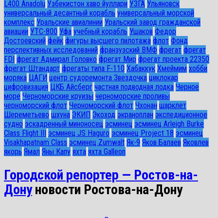
L400 Anadolu
Узбекистон хаво йуллари
УЗГА
Ульяновск
универсальный десантный корабль
универсальный морской
комплекс
Уральские авиалинии
Уральский завод гражданской
авиации
УТС-800
Уфа
учебный корабль
Ушаков
Федор
Достоевский
фейк
фигуры высшего пилотажа
флот
Фонд
перспективных исследований
франзузский ВМФ
фрегат
фрегат
FDI
фрегат Адмирал Головко
фрегат Мир
фрегат проекта 22350
фрегат Штандарт
фрегаты типа F-110
Хабаккук
Хмеймим
хобби
моряка
ЦАГИ
центр судоремонта Звездочка
циклокар
цифровизация
ЦКБ Айсберг
частная подводная лодка
Черное
море
Черноморские круизы
черноморские проливы
черноморский флот
Черноморский флот
Чхонан
шарклет
Шереметьево
шхуна
ЭКИП
Экоход
экраноплан
экспедиционное
судно
эскадренный миноносец
эсминец
эсминец Arleigh Burke
Class Flight III
эсминец JS Haguro
эсминец Project 18
эсминец
Visakhapatnam Class
эсминец Zumwalt
Як-9
Яков Балаев
Яковлев
якорь
Ямал
Яны Капу
яхта
яхта Galleon
Городской репортер — Ростов-на-
Дону
новости Ростова-на-Дону