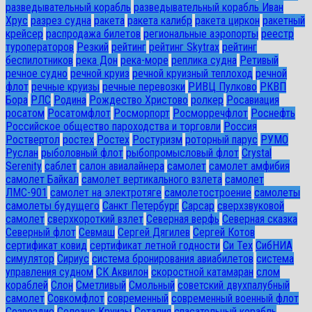
разведывательный корабль
разведывательный корабль Иван
Хрус
разрез судна
ракета
ракета калибр
ракета циркон
ракетный
крейсер
распродажа билетов
региональные аэропорты
реестр
туроператоров
Резкий
рейтинг
рейтинг Skytrax
рейтинг
беспилотников
река Дон
река-море
реплика судна
Ретивый
речное судно
речной круиз
речной круизный теплоход
речной
флот
речные круизы
речные перевозки
РИВЦ Пулково
РКВП
Бора
РЛС
Родина
Рождество Христово
ролкер
Росавиация
росатом
Росатомфлот
Росморпорт
Росморречфлот
Роснефть
Российское общество пароходства и торговли
Россия
Роствертол
ростех
Ростех
Ростуризм
роторный парус
РУМО
Руслан
рыболовный флот
рыбопромысловый флот
Сrystal
Serenity
саблет
салон авиалайнера
самолет
самолет амфибия
самолет Байкал
самолет вертикального взлета
самолет
ЛМС-901
самолет на электротяге
самолетостроение
самолеты
самолеты будущего
Санкт Петербург
Сарсар
сверхзвуковой
самолет
сверхкороткий взлет
Северная верфь
Северная сказка
Северный флот
Севмаш
Сергей Дягилев
Сергей Котов
сертификат ковид
сертификат летной годности
Си Тех
СибНИА
симулятор
Сириус
система бронирования авиабилетов
система
управления судном
СК Аквилон
скоростной катамаран
слом
кораблей
Слон
Сметливый
Смольный
советский двухпалубный
самолет
Совкомфлот
современный
современный военный флот
Созвездие
Солеанс Круизы
Соталия
спасательный корабль