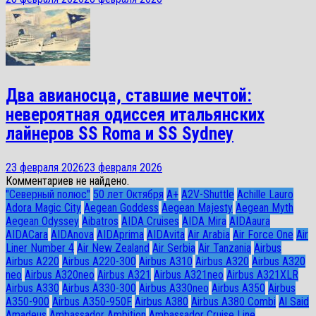
Два авианосца, ставшие мечтой:
невероятная одиссея итальянских
лайнеров SS Roma и SS Sydney
23 февраля 2026
23 февраля 2026
Комментариев не найдено.
"Северный полюс"
50 лет Октября
A+
A2V-Shuttle
Achille Lauro
Adora Magic City
Aegean Goddess
Aegean Majesty
Aegean Myth
Aegean Odyssey
Aibatros
AIDA Cruises
AIDA Mira
AIDAaura
AIDACara
AIDAnova
AIDAprima
AIDAvita
Air Arabia
Air Force One
Air
Liner Number 4
Air New Zealand
Air Serbia
Air Tanzania
Airbus
Airbus A220
Airbus A220-300
Airbus A310
Airbus A320
Airbus A320
neo
Airbus A320neo
Airbus A321
Airbus A321neo
Airbus A321XLR
Airbus A330
Airbus A330-300
Airbus A330neo
Airbus A350
Airbus
A350-900
Airbus A350-950F
Airbus A380
Airbus A380 Combi
Al Said
Amadeus
Ambassador Ambition
Ambassador Cruise Line