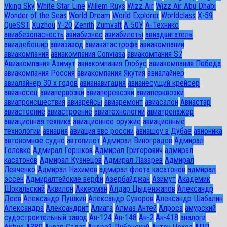
Vking Sky
White Star Line
Willem Ruys
Wizz Air
Wizz Air Abu Dhabi
Wonder of the Seas
World Dream
World Explorer
Worldclass
X-59
QueSST
Xuzhou
Y-20
Zenith
Zumvalt
А-50У
А-Техникс
авиабезопасность
авиабизнес
авиабилеты
авиадвигатель
авиадебошир
авиазавод
авиакатастрофа
авиакомпании
авиакомпания
авиакомпания Conviasa
авиакомпания S7
Авиакомпания Азимут
авиакомпания Глобус
авиакомпания Победа
авиакомпания Россия
авиакомпания Якутия
авиалайнер
авиалайнер 30 х годов
авианавигация
авианесущий крейсер
авианосец
авиапервозки
авиаперевозки
авиаперквозки
авиапроисшествия
авиарейсы
авиаремонт
авиасалон
Авиастар
авиастоение
авиастроение
авиатехнологии
авиатренажер
авиационная техника
авиационное оружие
авиационные
технологии
авиация
авиация ввс россии
авиашоу в Дубае
авионика
автономное судно
автопилот
Адмирал Виноградов
Адмирал
Головко
Адмирал Горшков
Адмирал Григорович
адмирал
касатонов
Адмирал Кузнецов
Адмирал Лазарев
Адмирал
Левченко
Адмирал Нахимов
адмирал флота касатонов
адмирал
эссен
Адмиралтейские верфи
Азербайджан
Азимут
Академик
Шокальский
Аквилон
Аккерман
Алдар Цыденжапов
Александр
Деев
Александр Пушкин
Александр Суворов
Александр Шабалин
Александра
Александрит
Алиага
Алмаз Антей
Алроса
амурский
судостроительный завод
Ан-124
Ан-148
Ан-2
Ан-418
аналоги