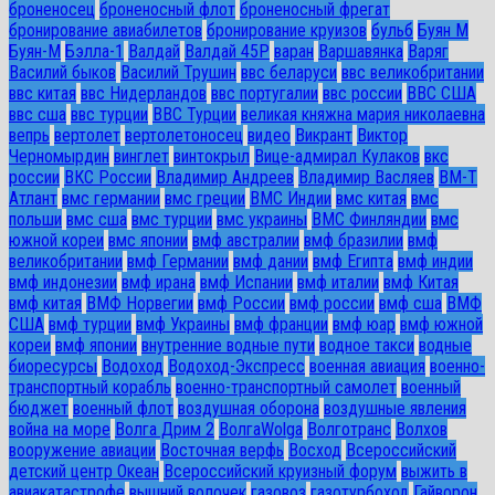
броненосец
броненосный флот
броненосный фрегат
бронирование авиабилетов
бронирование круизов
бульб
Буян М
Буян-М
Бэлла-1
Валдай
Валдай 45Р
варан
Варшавянка
Варяг
Василий быков
Василий Трушин
ввс беларуси
ввс великобритании
ввс китая
ввс Нидерландов
ввс португалии
ввс россии
ВВС США
ввс сша
ввс турции
ВВС Турции
великая княжна мария николаевна
вепрь
вертолет
вертолетоносец
видео
Викрант
Виктор
Черномырдин
винглет
винтокрыл
Вице-адмирал Кулаков
вкс
россии
ВКС России
Владимир Андреев
Владимир Васляев
ВМ-Т
Атлант
вмс германии
вмс греции
ВМС Индии
вмс китая
вмс
польши
вмс сша
вмс турции
вмс украины
ВМС Финляндии
вмс
южной кореи
вмс японии
вмф австралии
вмф бразилии
вмф
великобритании
вмф Германии
вмф дании
вмф Египта
вмф индии
вмф индонезии
вмф ирана
вмф Испании
вмф италии
вмф Китая
вмф китая
ВМФ Норвегии
вмф России
вмф россии
вмф сша
ВМФ
США
вмф турции
вмф Украины
вмф франции
вмф юар
вмф южной
кореи
вмф японии
внутренние водные пути
водное такси
водные
биоресурсы
Водоход
Водоход-Экспресс
военная авиация
военно-
транспортный корабль
военно-транспортный самолет
военный
бюджет
военный флот
воздушная оборона
воздушные явления
война на море
Волга Дрим 2
ВолгаWolga
Волготранс
Волхов
вооружение авиации
Восточная верфь
Восход
Всероссийский
детский центр Океан
Всероссийский круизный форум
выжить в
авиакатастрофе
вышний волочек
газовоз
газотурбоход
Гайворон