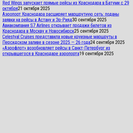
Red Wings запускает прямые рейсы из Краснодара в Батуми с 29
октября
21 октября 2025
Аэропорт Краснодара расширяет маршрутную сеть: поданы
заявки на рейсы в Астану и Эр-Рияд
30 сентября 2025
Авиакомпания S7 Airlines открывает продажи билетов из
Краснодара в Москву и Новосибирск
25 сентября 2025
Celestyal Cruises представила новые круизные маршруты в
Персидском заливе в сезоне 2025 — 26 года
24 сентября 2025
«Аэрофлот» возобновляет рейсы в Санкт-Петербург из
открывшегося в Краснодаре аэропорта
19 сентября 2025