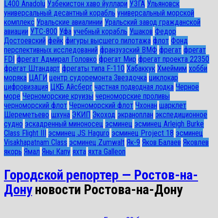
L400 Anadolu
Узбекистон хаво йуллари
УЗГА
Ульяновск
универсальный десантный корабль
универсальный морской
комплекс
Уральские авиалинии
Уральский завод гражданской
авиации
УТС-800
Уфа
учебный корабль
Ушаков
Федор
Достоевский
фейк
фигуры высшего пилотажа
флот
Фонд
перспективных исследований
франзузский ВМФ
фрегат
фрегат
FDI
фрегат Адмирал Головко
фрегат Мир
фрегат проекта 22350
фрегат Штандарт
фрегаты типа F-110
Хабаккук
Хмеймим
хобби
моряка
ЦАГИ
центр судоремонта Звездочка
циклокар
цифровизация
ЦКБ Айсберг
частная подводная лодка
Черное
море
Черноморские круизы
черноморские проливы
черноморский флот
Черноморский флот
Чхонан
шарклет
Шереметьево
шхуна
ЭКИП
Экоход
экраноплан
экспедиционное
судно
эскадренный миноносец
эсминец
эсминец Arleigh Burke
Class Flight III
эсминец JS Haguro
эсминец Project 18
эсминец
Visakhapatnam Class
эсминец Zumwalt
Як-9
Яков Балаев
Яковлев
якорь
Ямал
Яны Капу
яхта
яхта Galleon
Городской репортер — Ростов-на-
Дону
новости Ростова-на-Дону