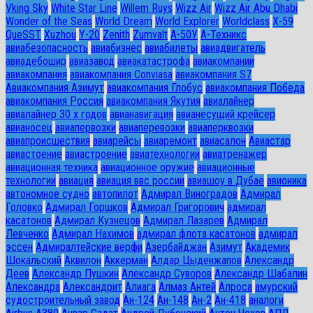
Vking Sky
White Star Line
Willem Ruys
Wizz Air
Wizz Air Abu Dhabi
Wonder of the Seas
World Dream
World Explorer
Worldclass
X-59
QueSST
Xuzhou
Y-20
Zenith
Zumvalt
А-50У
А-Техникс
авиабезопасность
авиабизнес
авиабилеты
авиадвигатель
авиадебошир
авиазавод
авиакатастрофа
авиакомпании
авиакомпания
авиакомпания Conviasa
авиакомпания S7
Авиакомпания Азимут
авиакомпания Глобус
авиакомпания Победа
авиакомпания Россия
авиакомпания Якутия
авиалайнер
авиалайнер 30 х годов
авианавигация
авианесущий крейсер
авианосец
авиапервозки
авиаперевозки
авиаперквозки
авиапроисшествия
авиарейсы
авиаремонт
авиасалон
Авиастар
авиастоение
авиастроение
авиатехнологии
авиатренажер
авиационная техника
авиационное оружие
авиационные
технологии
авиация
авиация ввс россии
авиашоу в Дубае
авионика
автономное судно
автопилот
Адмирал Виноградов
Адмирал
Головко
Адмирал Горшков
Адмирал Григорович
адмирал
касатонов
Адмирал Кузнецов
Адмирал Лазарев
Адмирал
Левченко
Адмирал Нахимов
адмирал флота касатонов
адмирал
эссен
Адмиралтейские верфи
Азербайджан
Азимут
Академик
Шокальский
Аквилон
Аккерман
Алдар Цыденжапов
Александр
Деев
Александр Пушкин
Александр Суворов
Александр Шабалин
Александра
Александрит
Алиага
Алмаз Антей
Алроса
амурский
судостроительный завод
Ан-124
Ан-148
Ан-2
Ан-418
аналоги