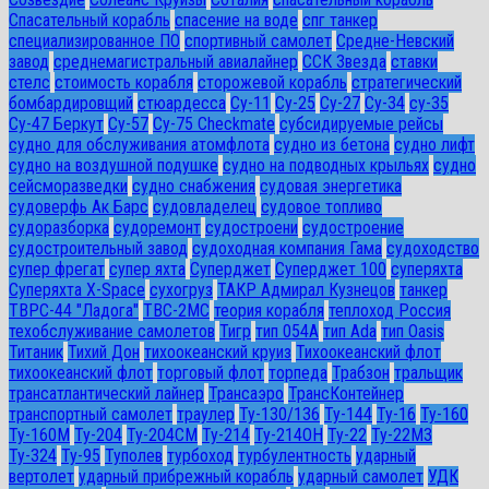
Спасательный корабль
спасение на воде
спг танкер
специализированное ПО
спортивный самолет
Средне-Невский
завод
среднемагистральный авиалайнер
ССК Звезда
ставки
стелс
стоимость корабля
сторожевой корабль
стратегический
бомбардировщий
стюардесса
Су-11
Су-25
Су-27
Су-34
су-35
Су-47 Беркут
Су-57
Су-75 Checkmate
субсидируемые рейсы
судно для обслуживания атомфлота
судно из бетона
судно лифт
судно на воздушной подушке
судно на подводных крыльях
судно
сейсморазведки
судно снабжения
судовая энергетика
судоверфь Ак Барс
судовладелец
судовое топливо
судоразборка
судоремонт
судостроени
судостроение
судостроительный завод
судоходная компания Гама
судоходство
супер фрегат
супер яхта
Суперджет
Суперджет 100
суперяхта
Суперяхта X-Space
сухогруз
ТАКР Адмирал Кузнецов
танкер
ТВРС-44 "Ладога"
ТВС-2МС
теория корабля
теплоход Россия
техобслуживание самолетов
Тигр
тип 054А
тип Ada
тип Oasis
Титаник
Тихий Дон
тихоокеанский круиз
Тихоокеанский флот
тихоокеанский флот
торговый флот
торпеда
Трабзон
тральщик
трансатлантический лайнер
Трансаэро
ТрансКонтейнер
транспортный самолет
траулер
Ту-130/136
Ту-144
Ту-16
Ту-160
Ту-160М
Ту-204
Ту-204СМ
Ту-214
Ту-214ОН
Ту-22
Ту-22М3
Ту-324
Ту-95
Туполев
турбоход
турбулентность
ударный
вертолет
ударный прибрежный корабль
ударный самолет
УДК