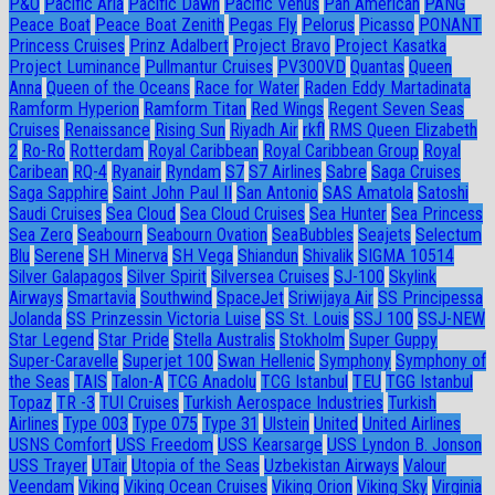
P&O
Pacific Aria
Pacific Dawn
Pacific Venus
Pan American
PANG
Peace Boat
Peace Boat Zenith
Pegas Fly
Pelorus
Picasso
PONANT
Princess Cruises
Prinz Adalbert
Project Bravo
Project Kasatka
Project Luminance
Pullmantur Cruises
PV300VD
Quantas
Queen
Anna
Queen of the Oceans
Race for Water
Raden Eddy Martadinata
Ramform Hyperion
Ramform Titan
Red Wings
Regent Seven Seas
Cruises
Renaissance
Rising Sun
Riyadh Air
rkfl
RMS Queen Elizabeth
2
Ro-Ro
Rotterdam
Royal Caribbean
Royal Caribbean Group
Royal
Caribean
RQ-4
Ryanair
Ryndam
S7
S7 Airlines
Sabre
Saga Cruises
Saga Sapphire
Saint John Paul II
San Antonio
SAS Amatola
Satoshi
Saudi Cruises
Sea Cloud
Sea Cloud Cruises
Sea Hunter
Sea Princess
Sea Zero
Seabourn
Seabourn Ovation
SeaBubbles
Seajets
Selectum
Blu
Serene
SH Minerva
SH Vega
Shiandun
Shivalik
SIGMA 10514
Silver Galapagos
Silver Spirit
Silversea Cruises
SJ-100
Skylink
Airways
Smartavia
Southwind
SpaceJet
Sriwijaya Air
SS Principessa
Jolanda
SS Prinzessin Victoria Luise
SS St. Louis
SSJ 100
SSJ-NEW
Star Legend
Star Pride
Stella Australis
Stokholm
Super Guppy
Super-Caravelle
Superjet 100
Swan Hellenic
Symphony
Symphony of
the Seas
TAIS
Talon-A
TCG Anadolu
TCG Istanbul
TEU
TGG Istanbul
Topaz
TR -3
TUI Cruises
Turkish Aerospace Industries
Turkish
Airlines
Type 003
Type 075
Type 31
Ulstein
United
United Airlines
USNS Comfort
USS Freedom
USS Kearsarge
USS Lyndon B. Jonson
USS Trayer
UTair
Utopia of the Seas
Uzbekistan Airways
Valour
Veendam
Viking
Viking Ocean Cruises
Viking Orion
Viking Sky
Virginia