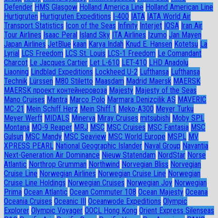
Defender
HMS Glasgow
Holland America Line
Holland American Line
Hurtigruten
Hurtigruten Expeditions
I-400
IATA
IATA World Air
Transport Statistics
Icon of the Seas
Infinity
Interjet
IOSA
Iran Air
Tour Airlines
Isaac Peral
Island Sky
ITA Airlines
Izumo
Jan Mayen
Japan Airlines
JetBlue
kaan
Karya Indah
Knud E. Hansen
Kotetsu
La
Lyrial
LCS Freedom
LCS St. Louis
LCS-1 Freedom
Le Comandant
Charcot
Le Jacques Cartier
Let L-610
LET-410
LHD Anadolu
Liaoning
Lindblad Expeditions
Lockheed U-2
Lufthansa
Lufthansa
Technik
Lürssen
M80 Stiletto
Maasdam
Madrid Maersk
MAERSK
MAERSK проект контейнеровоза
Majesty
Majesty of the Seas
Mano Cruises
Mantra
Marco Polo
Marmara Denizcilik AS
MAVERIC
MC-21
Mein Schiff Herz
Mein Shiff 1
Meko-A300
Meyer Turku
Meyer Werft
MIDALS
Minerva
Miray Cruises
mitsubishi
Moby SPL
Montana
MQ-9 Reaper
MRJ
MSC
MSC Cruises
MSC Fantasia
MSC
Gulsun
MSC Mandy
MSC Seaview
MSC World Europe
MSPL
MV
XPRESS PEARL
National Geographic Islander
Naval Group
Navantia
Next-Generation Air Dominance
Nieuw Statendam
NordStar
Norse
Atlantic
Northrop Grumman
Northwind
Norvegian Bliss
Norvegian
Cruise Line
Norwegian Airlines
Norwegian Cruise Line
Norwegian
Cruise Line Holdings
Norwegian Cruises
Norwegian Joy
Norwegian
Prima
Ocean Atlantic
Ocean Commuter 108
Ocean Majesty
Oceana
Oceania Cruises
Oceanic III
Oceanwode Expeditions
Olympic
Explorer
Olympic Voyager
OOCL Hong Kong
Orient Express Silenseas