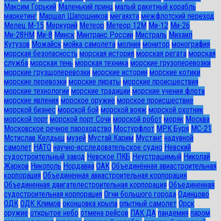
Максим Горький
Маленький принц
малый ракетный корабль
маркетинг
Маршал Шапошников
мегаяхта
межфлотский переход
Мелец М-15
Меркурий
Метеор
Метеор 12М
Ми-12
Ми-26
Ми-28HM
Ми-8
Минск
Минтранс России
Мистраль
Михаил
Кутузов
Можайск
мойка самолета
молния
монитор
монография
морская безопасность
морская история
морская регата
морская
служба
морская тень
морская техника
морские грузоперевозки
морские грузщоперевозки
морские истории
морские котики
морские перевозки
морские пираты
морские происшествия
морские технологии
морские традиции
морские учения флота
морские явления
морское оружие
морское происшествие
морской бизнес
морской бой
морской вояж
морской охотник
морской порт
морской порт Сочи
морской робот
моряк
Москва
Московское речное пароходство
Мостурфлот
МРК Буря
МС-21
Мстислав Келдыш
музей
Мустай Карим
Мустанг
надувной
самолет
НАТО
научно-исследовательское судно
Невский
судостроительный завод
Невское ПКБ
Неустрашимый
Николай
Жарков
Никополь
Нордавиа
ОАК
Объединённая авиастроительная
корпорация
Объединенная авиастроительная корпорация
Объединенная двигателестроительная корпорация
Объединенная
судостроительная корпорация
Огни большого города
Одинцово
ОДК
ОДК Климов
оконцовка крыла
опытный самолет
Орск
оружие
открытое небо
отмена рейсов
ПАК ДА
пандемия
паром