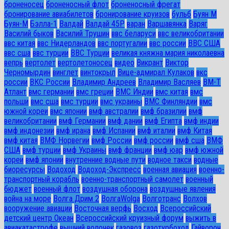
броненосец
броненосный флот
броненосный фрегат
бронирование авиабилетов
бронирование круизов
бульб
Буян М
Буян-М
Бэлла-1
Валдай
Валдай 45Р
варан
Варшавянка
Варяг
Василий быков
Василий Трушин
ввс беларуси
ввс великобритании
ввс китая
ввс Нидерландов
ввс португалии
ввс россии
ВВС США
ввс сша
ввс турции
ВВС Турции
великая княжна мария николаевна
вепрь
вертолет
вертолетоносец
видео
Викрант
Виктор
Черномырдин
винглет
винтокрыл
Вице-адмирал Кулаков
вкс
россии
ВКС России
Владимир Андреев
Владимир Васляев
ВМ-Т
Атлант
вмс германии
вмс греции
ВМС Индии
вмс китая
вмс
польши
вмс сша
вмс турции
вмс украины
ВМС Финляндии
вмс
южной кореи
вмс японии
вмф австралии
вмф бразилии
вмф
великобритании
вмф Германии
вмф дании
вмф Египта
вмф индии
вмф индонезии
вмф ирана
вмф Испании
вмф италии
вмф Китая
вмф китая
ВМФ Норвегии
вмф России
вмф россии
вмф сша
ВМФ
США
вмф турции
вмф Украины
вмф франции
вмф юар
вмф южной
кореи
вмф японии
внутренние водные пути
водное такси
водные
биоресурсы
Водоход
Водоход-Экспресс
военная авиация
военно-
транспортный корабль
военно-транспортный самолет
военный
бюджет
военный флот
воздушная оборона
воздушные явления
война на море
Волга Дрим 2
ВолгаWolga
Волготранс
Волхов
вооружение авиации
Восточная верфь
Восход
Всероссийский
детский центр Океан
Всероссийский круизный форум
выжить в
авиакатастрофе
вышний волочек
газовоз
газотурбоход
Гайворон