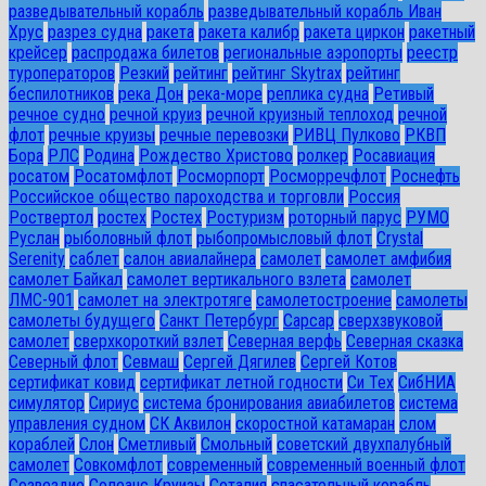
разведывательный корабль
разведывательный корабль Иван
Хрус
разрез судна
ракета
ракета калибр
ракета циркон
ракетный
крейсер
распродажа билетов
региональные аэропорты
реестр
туроператоров
Резкий
рейтинг
рейтинг Skytrax
рейтинг
беспилотников
река Дон
река-море
реплика судна
Ретивый
речное судно
речной круиз
речной круизный теплоход
речной
флот
речные круизы
речные перевозки
РИВЦ Пулково
РКВП
Бора
РЛС
Родина
Рождество Христово
ролкер
Росавиация
росатом
Росатомфлот
Росморпорт
Росморречфлот
Роснефть
Российское общество пароходства и торговли
Россия
Роствертол
ростех
Ростех
Ростуризм
роторный парус
РУМО
Руслан
рыболовный флот
рыбопромысловый флот
Сrystal
Serenity
саблет
салон авиалайнера
самолет
самолет амфибия
самолет Байкал
самолет вертикального взлета
самолет
ЛМС-901
самолет на электротяге
самолетостроение
самолеты
самолеты будущего
Санкт Петербург
Сарсар
сверхзвуковой
самолет
сверхкороткий взлет
Северная верфь
Северная сказка
Северный флот
Севмаш
Сергей Дягилев
Сергей Котов
сертификат ковид
сертификат летной годности
Си Тех
СибНИА
симулятор
Сириус
система бронирования авиабилетов
система
управления судном
СК Аквилон
скоростной катамаран
слом
кораблей
Слон
Сметливый
Смольный
советский двухпалубный
самолет
Совкомфлот
современный
современный военный флот
Созвездие
Солеанс Круизы
Соталия
спасательный корабль