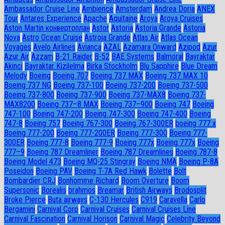
Ambassador Сruise Line
Ambience
Amsterdam
Andrea Doria
ANEX
Tour
Antares Experience
Apache
Aquitaine
Aroya
Aroya Cruises
Aston Martin конвертоплан
Astor
Astoria
Astoria Grande
Astoria
Nova
Astro Ocean Cruise
Astroia Grande
Atlas Air
Atlas Ocean
Voyages
Avelo Airlines
Avianca
AZAL
Azamara Onward
Azipod
Azur
Azur Air
Azzam
B-21 Raider
B-52
BAE Systems
Balmoral
Bayraktar
Akinci
Bayraktar Kizilelma
Birka Stockholm
Blu Sapphire
Blue Dream
Melody
Boeing
Boeing 707
Boeing 737 MAX
Boeing 737 MAX 10
Boeing 737 NG
Boeing 737-100
Boeing 737-200
Boeing 737-500
Boeing 737-800
Boeing 737-900
Boeing 737-MAX8
Boeing 737-
MAX8200
Boeing 737–8 MAX
Boeing 737–900
Boeing 747
Boeing
747-100
Boeing 747-200
Boeing 747-300
Boeing 747-400
Boeing
747-8
Boeing 757
Boeing 767-300
Boeing 767-300ER
boeing 777 x
Boeing 777-200
Boeing 777-200ER
Boeing 777-300
Boeing 777-
300ER
Boeing 777-8
Boeing 777-9
Boeing 777x
Boeing 777х
Boeing
777–9
Boeing 787 Dreamliner
Boeing 787 Dreamlines
Boeing 787-8
Boeing Model 473
Boeing MQ-25 Stingray
Boeing NMA
Boeing P-8A
Poseidon
Boeing PAV
Boeing T-7A Red Hawk
Bolette
Bolt
Bombardier CRJ
Bonhomme Richard
Boom Overture
Boom
Supersonic
Borealis
brahmos
Breamar
British Airways
Brodosplit
Broke Pierce
Buta airways
C-130 Hercules
C919
Caravella
Carlo
Bergamini
Carnival Corp
Carnival Cruises
Carnival Cruises Line
Carnival Fascination
Carnival Horison
Carnival Magic
Celebrity Beyond