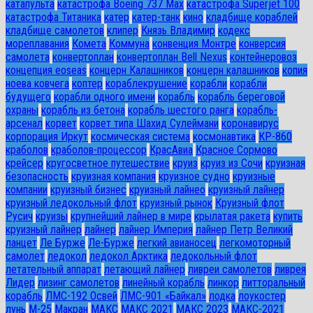
катапульта
катастрофа Boeing 737 Max
катастрофа Superjet 100
катастрофа Титаника
катер
катер-танк
кино
кладбище кораблей
кладбище самолетов
клипер
Князь Владимир
кодекс
мореплавания
Комета
Коммуна
конвенция Монтре
конверсия
самолета
конвертоплан
конвертоплан Bell Nexus
контейнеровоз
концепция eoseas
концерн Калашников
концерн калашников
копия
ноева ковчега
коптер
кораблекрушение
корабли
корабли
будущего
корабли одного имени
корабль
корабль береговой
охраны
корабль из бетона
корабль шестого ранга
корабль-
арсенал
корвет
корвет типа Шахид Сулеймани
коронавирус
корпорация Иркут
космическая система
космонавтика
КР-860
краболов
краболов-процессор
КрасАвиа
Красное Сормово
крейсер
кругосветное путешествие
круиз
круиз из Сочи
круизная
безопасность
круизная компания
круизное судно
круизные
компании
круизный бизнес
круизный лайнео
круизный лайнер
круизный ледокольный флот
круизный рынок
Круизный флот
Русич
круизы
крупнейший лайнер в мире
крылатая ракета
купить
круизный лайнер
лайнер
лайнер Империя
лайнер Петр Великий
ланцет
Ле Бурже
Ле-Бурже
легкий авианосец
легкомоторный
самолет
ледокол
ледокол Арктика
ледокольный флот
летательный аппарат
летающий лайнер
ливреи самолетов
ливрея
Лидер
лизинг самолетов
линейный корабль
линкор
литторальный
корабль
ЛМС-192 Освей
ЛМС-901 «Байкал»
лодка
лоукостер
лунь
М-25
Макран
МАКС
МАКС 2021
МАКС 2023
МАКС-2021