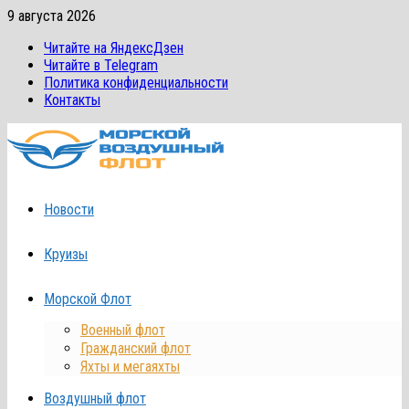
Перейти
9 августа 2026
к
Читайте на ЯндексДзен
содержимому
Читайте в Telegram
Политика конфиденциальности
Контакты
Новости
Круизы
Морской Флот
Военный флот
Гражданский флот
Яхты и мегаяхты
Воздушный флот