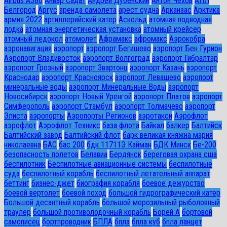
Airbus A380
Анвар Садат
Андрей Дубенский
Антон Чехов
АПЛ
Белгород
Аргус
аренда самолета
арест судна
Арканзас
Арктика
армия 2022
артиллерийский катер
Аскольд
атомная подводная
лодка
атомная энергетическая установка
атомный крейсер
атомный ледокол
атомолет
Афрамакс
афромакс
Аэрокобра
аэронавигация
аэропорт
аэропорт Бегишево
аэропорт Бен Гурион
Аэропорт Владивосток
аэропорт Волгоград
аэропорт Гибралтар
аэропорт Грозный
аэропорт Звартонц
аэропорт Казань
аэропорт
Краснодар
аэропорт Красноярск
аэропорт Левашево
аэропорт
минеральные воды
аэропорт Минеральные Воды
аэропорт
Новосибирск
аэропорт Новый Уренгой
аэропорт Платов
аэропорт
Симферополь
аэропорт Стамбул
аэропорт Толмачево
аэропорт
Элиста
аэропорты
Аэропорты Регионов
аэротакси
Аэрофлот
аэрофлот
Аэрофлот Техникс
база флота
Байкал
балкер
Балтийск
Балтийский завод
Балтийский флот
барк великая княжна мария
николаевна
БАС
бас 200
бдк 11711Э Кайман
БДК Минск
Бе-200
безопасность полетов
Белавиа
Бердянск
береговая охрана сша
беспилотник
Беспилотные авиационные системы
беспилотные
суда
беспилотный корабль
беспилотный летательный аппарат
беттинг
бизнес-джет
биография корабля
боевое дежурство
боевой вертолет
боевой поход
большой гидрографический катер
Большой десантный корабль
большой морозильный рыболовный
траулер
большой противолодочный корабль
Борей А
бортовой
самописец
бортпроводник
БПЛА
бпла
бпла куб
бпла ланцет