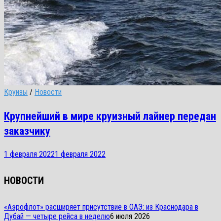
Круизы
/
Новости
Крупнейший в мире круизный лайнер передан
заказчику
1 февраля 2022
1 февраля 2022
НОВОСТИ
«Аэрофлот» расширяет присутствие в ОАЭ: из Краснодара в
Дубай — четыре рейса в неделю
6 июля 2026