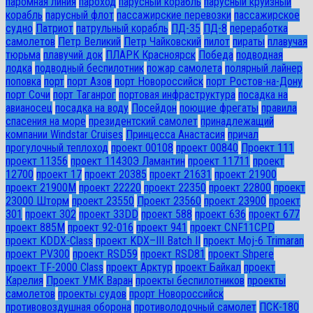
паромная линия
пароход
парусный корабль
парусный круизный
корабль
парусный флот
пассажирские перевозки
пассажирское
судно
Патриот
патрульный корабль
ПД-35
ПД-8
переработка
самолетов
Петр Великий
Петр Чайковский
пилот
пираты
плавучая
тюрьма
плавучий док
ПЛАРК Красноярск
Победа
подводная
лодка
подводный беспилотник
пожар самолета
полярный лайнер
поповка
порт
порт Азов
порт Новороссийск
порт Ростов-на-Дону
порт Сочи
порт Таганрог
портовая инфраструктура
посадка на
авианосец
посадка на воду
Посейдон
поющие фрегаты
правила
спасения на море
президентский самолет
принадлежащий
компании Windstar Cruises
Принцесса Анастасия
причал
прогулочный теплоход
проект 00108
проект 00840
Проект 111
проект 11356
проект 11430Э Ламантин
проект 11711
проект
12700
проект 17
проект 20385
проект 21631
проект 21900
проект 21900М
проект 22220
проект 22350
проект 22800
проект
23000 Шторм
проект 23550
Проект 23560
проект 23900
проект
301
проект 302
проект 33DD
проект 588
проект 636
проект 677
проект 885М
проект 92-016
проект 941
проект CNF11CPD
проект KDDX-Class
проект KDX–III Batch II
проект Moj-6 Trimaran
проект PV300
проект RSD59
проект RSD81
проект Shpere
проект TF-2000 Class
проект Арктур
проект Байкал
проект
Карелия
Проект УМК Варан
проекты беспилотников
проекты
самолетов
проекты судов
прорт Новороссийск
противовоздушная оборона
противолодочный самолет
ПСК-180