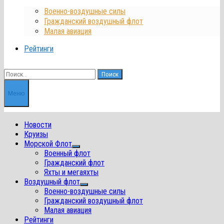
Военно-воздушные силы
Гражданский воздушный флот
Малая авиация
Рейтинги
Найти:
Меню
Новости
Круизы
Морской Флот
Показать
Военный флот
подменю
Гражданский флот
Яхты и мегаяхты
Воздушный флот
Показать
Военно-воздушные силы
подменю
Гражданский воздушный флот
Малая авиация
Рейтинги