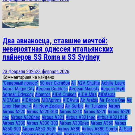
Два авианосца, ставшие мечтой:
невероятная одиссея итальянских
лайнеров SS Roma и SS Sydney
23 февраля 2026
23 февраля 2026
Комментариев не найдено.
"Северный полюс"
50 лет Октября
A+
A2V-Shuttle
Achille Lauro
Adora Magic City
Aegean Goddess
Aegean Majesty
Aegean Myth
Aegean Odyssey
Aibatros
AIDA Cruises
AIDA Mira
AIDAaura
AIDACara
AIDAnova
AIDAprima
AIDAvita
Air Arabia
Air Force One
Air
Liner Number 4
Air New Zealand
Air Serbia
Air Tanzania
Airbus
Airbus A220
Airbus A220-300
Airbus A310
Airbus A320
Airbus A320
neo
Airbus A320neo
Airbus A321
Airbus A321neo
Airbus A321XLR
Airbus A330
Airbus A330-300
Airbus A330neo
Airbus A350
Airbus
A350-900
Airbus A350-950F
Airbus A380
Airbus A380 Combi
Al Said
Amadeus
Ambassador Ambition
Ambassador Cruise Line