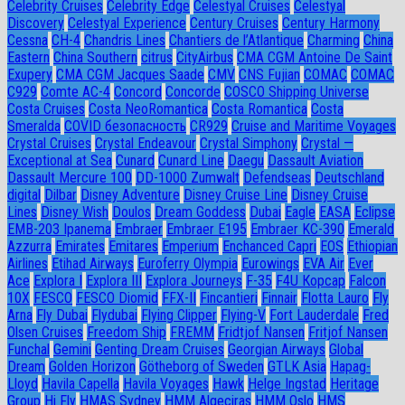
Celebrity Cruises
Celebrity Edge
Celestyal Cruises
Celestyal
Discovery
Celestyal Experience
Century Cruises
Century Harmony
Cessna
CH-4
Chandris Lines
Chantiers de l’Atlantique
Charming
China
Eastern
China Southern
citrus
CityAirbus
CMA CGM Antoine De Saint
Exupery
CMA CGM Jacques Saade
CMV
CNS Fujian
COMAC
COMAC
C929
Comte AC-4
Concord
Concorde
COSCO Shipping Universe
Costa Cruises
Costa NeoRomantica
Costa Romantica
Costa
Smeralda
COVID безопасность
CR929
Cruise and Maritime Voyages
Crystal Cruises
Crystal Endeavour
Crystal Simphony
Crystal —
Exceptional at Sea
Cunard
Cunard Line
Daegu
Dassault Aviation
Dassault Mercure 100
DD-1000 Zumwalt
Defendseas
Deutschland
digital
Dilbar
Disney Adventure
Disney Cruise Line
Disney Cruise
Lines
Disney Wish
Doulos
Dream Goddess
Dubai
Eagle
EASA
Eclipse
EMB-203 Ipanema
Embraer
Embraer E195
Embraer KC-390
Emerald
Azzurra
Emirates
Emitares
Emperium
Enchanced Capri
EOS
Ethiopian
Airlines
Etihad Airways
Euroferry Olympia
Eurowings
EVA Air
Ever
Ace
Explora I
Explora III
Explora Journeys
F-35
F4U Корсар
Falcon
10X
FESCO
FESCO Diomid
FFX-II
Fincantieri
Finnair
Flotta Lauro
Fly
Arna
Fly Dubai
Flydubai
Flying Clipper
Flying-V
Fort Lauderdale
Fred
Olsen Cruises
Freedom Ship
FREMM
Fridtjof Nansen
Fritjof Nansen
Funchal
Gemini
Genting Dream Cruises
Georgian Airways
Global
Dream
Golden Horizon
Götheborg of Sweden
GTLK Asia
Hapag-
Lloyd
Havila Capella
Havila Voyages
Hawk
Helge Ingstad
Heritage
Group
Hi Fly
HMAS Sydney
HMM Algeciras
HMM Oslo
HMS