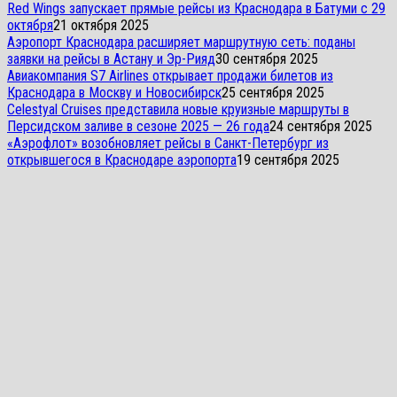
Red Wings запускает прямые рейсы из Краснодара в Батуми с 29
октября
21 октября 2025
Аэропорт Краснодара расширяет маршрутную сеть: поданы
заявки на рейсы в Астану и Эр-Рияд
30 сентября 2025
Авиакомпания S7 Airlines открывает продажи билетов из
Краснодара в Москву и Новосибирск
25 сентября 2025
Celestyal Cruises представила новые круизные маршруты в
Персидском заливе в сезоне 2025 — 26 года
24 сентября 2025
«Аэрофлот» возобновляет рейсы в Санкт-Петербург из
открывшегося в Краснодаре аэропорта
19 сентября 2025