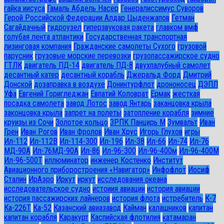
гайка иисуса
Гамаль Абдель Насер
Генералиссимус Суворов
Герой Российской Федерации Алдар Цыденжапов
Гетман
Сагайдачный
гидроузел
гиперзвуковая ракета
главком вмф
голубая лента атлантики
Государственная транспортная
лизинговая компания
Гражданские самолеты Сухого
грузовой
парусник
грузовые морские перевозки
грузопассажирское судно
ГТЛК
двигатель ПД-14
двигатель ПД-8
двухпалубный самолет
десантный катер
десантный корабль
Джеральд Форд
Дмитрий
Донской
дозаправка в воздухе
Донинтурфлот
дрононосец
ДЭПЛ
Уфа
Евгений Горигледжан
Евпатий Коловрат
Ермак
жесткая
посадка самолета
завод Лотос
завод Янтарь
заканцовка крыла
законцовка крыла
запрет на полеты
затопление корабля
зимние
круизы из Сочи
Золотое кольцо
ЗРПК Панцирь М
Зумвальт
Иван
Грен
Иван Рогов
Иван Фролов
Иван Хрус
Игорь Глухов
игры
Ил-112
Ил-112В
Ил-114-300
Ил-196
Ил-38
Ил-66
Ил-74
Ил-76
МД-90А
Ил-76МД-90А
Ил-86
Ил-96-300
Ил-96-400м
Ил-96-400М
Ил-96-500Т
иллюминатор
инженер Костенко
Институт
Авиационного приборостроения «Навигатор»
Инфофлот
Иосиф
Сталин
ИрАэро
Иркут
иркут
исследования океана
исследовательское судно
истоиия авиации
история авиации
история пассажирских лайнеров
история флота
истребитель
К-7
Ка-226Т
Ка-52
Казанский авиазавод
Кайман
калашников
капитан
капитан корабля
Каракурт
Каспийская флотилия
катамаран