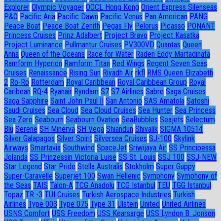
Explorer
Olympic Voyager
OOCL Hong Kong
Orient Express Silenseas
P&O
Pacific Aria
Pacific Dawn
Pacific Venus
Pan American
PANG
Peace Boat
Peace Boat Zenith
Pegas Fly
Pelorus
Picasso
PONANT
Princess Cruises
Prinz Adalbert
Project Bravo
Project Kasatka
Project Luminance
Pullmantur Cruises
PV300VD
Quantas
Queen
Anna
Queen of the Oceans
Race for Water
Raden Eddy Martadinata
Ramform Hyperion
Ramform Titan
Red Wings
Regent Seven Seas
Cruises
Renaissance
Rising Sun
Riyadh Air
rkfl
RMS Queen Elizabeth
2
Ro-Ro
Rotterdam
Royal Caribbean
Royal Caribbean Group
Royal
Caribean
RQ-4
Ryanair
Ryndam
S7
S7 Airlines
Sabre
Saga Cruises
Saga Sapphire
Saint John Paul II
San Antonio
SAS Amatola
Satoshi
Saudi Cruises
Sea Cloud
Sea Cloud Cruises
Sea Hunter
Sea Princess
Sea Zero
Seabourn
Seabourn Ovation
SeaBubbles
Seajets
Selectum
Blu
Serene
SH Minerva
SH Vega
Shiandun
Shivalik
SIGMA 10514
Silver Galapagos
Silver Spirit
Silversea Cruises
SJ-100
Skylink
Airways
Smartavia
Southwind
SpaceJet
Sriwijaya Air
SS Principessa
Jolanda
SS Prinzessin Victoria Luise
SS St. Louis
SSJ 100
SSJ-NEW
Star Legend
Star Pride
Stella Australis
Stokholm
Super Guppy
Super-Caravelle
Superjet 100
Swan Hellenic
Symphony
Symphony of
the Seas
TAIS
Talon-A
TCG Anadolu
TCG Istanbul
TEU
TGG Istanbul
Topaz
TR -3
TUI Cruises
Turkish Aerospace Industries
Turkish
Airlines
Type 003
Type 075
Type 31
Ulstein
United
United Airlines
USNS Comfort
USS Freedom
USS Kearsarge
USS Lyndon B. Jonson