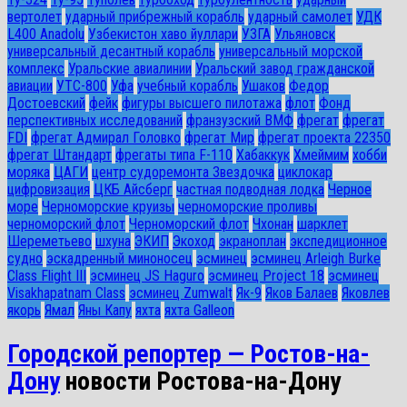
вертолет
ударный прибрежный корабль
ударный самолет
УДК
L400 Anadolu
Узбекистон хаво йуллари
УЗГА
Ульяновск
универсальный десантный корабль
универсальный морской
комплекс
Уральские авиалинии
Уральский завод гражданской
авиации
УТС-800
Уфа
учебный корабль
Ушаков
Федор
Достоевский
фейк
фигуры высшего пилотажа
флот
Фонд
перспективных исследований
франзузский ВМФ
фрегат
фрегат
FDI
фрегат Адмирал Головко
фрегат Мир
фрегат проекта 22350
фрегат Штандарт
фрегаты типа F-110
Хабаккук
Хмеймим
хобби
моряка
ЦАГИ
центр судоремонта Звездочка
циклокар
цифровизация
ЦКБ Айсберг
частная подводная лодка
Черное
море
Черноморские круизы
черноморские проливы
черноморский флот
Черноморский флот
Чхонан
шарклет
Шереметьево
шхуна
ЭКИП
Экоход
экраноплан
экспедиционное
судно
эскадренный миноносец
эсминец
эсминец Arleigh Burke
Class Flight III
эсминец JS Haguro
эсминец Project 18
эсминец
Visakhapatnam Class
эсминец Zumwalt
Як-9
Яков Балаев
Яковлев
якорь
Ямал
Яны Капу
яхта
яхта Galleon
Городской репортер — Ростов-на-
Дону
новости Ростова-на-Дону