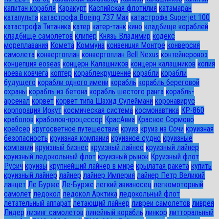
капитан корабля
Каракурт
Каспийская флотилия
катамаран
катапульта
катастрофа Boeing 737 Max
катастрофа Superjet 100
катастрофа Титаника
катер
катер-танк
кино
кладбище кораблей
кладбище самолетов
клипер
Князь Владимир
кодекс
мореплавания
Комета
Коммуна
конвенция Монтре
конверсия
самолета
конвертоплан
конвертоплан Bell Nexus
контейнеровоз
концепция eoseas
концерн Калашников
концерн калашников
копия
ноева ковчега
коптер
кораблекрушение
корабли
корабли
будущего
корабли одного имени
корабль
корабль береговой
охраны
корабль из бетона
корабль шестого ранга
корабль-
арсенал
корвет
корвет типа Шахид Сулеймани
коронавирус
корпорация Иркут
космическая система
космонавтика
КР-860
краболов
краболов-процессор
КрасАвиа
Красное Сормово
крейсер
кругосветное путешествие
круиз
круиз из Сочи
круизная
безопасность
круизная компания
круизное судно
круизные
компании
круизный бизнес
круизный лайнео
круизный лайнер
круизный ледокольный флот
круизный рынок
Круизный флот
Русич
круизы
крупнейший лайнер в мире
крылатая ракета
купить
круизный лайнер
лайнер
лайнер Империя
лайнер Петр Великий
ланцет
Ле Бурже
Ле-Бурже
легкий авианосец
легкомоторный
самолет
ледокол
ледокол Арктика
ледокольный флот
летательный аппарат
летающий лайнер
ливреи самолетов
ливрея
Лидер
лизинг самолетов
линейный корабль
линкор
литторальный