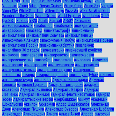
USS Trayer
UTair
Utopia of the Seas
Uzbekistan Airways
Valour
Veendam
Viking
Viking Ocean Cruises
Viking Orion
Viking Sky
Virginia
Vking Sky
White Star Line
Willem Ruys
Wizz Air
Wizz Air Abu Dhabi
Wonder of the Seas
World Dream
World Explorer
Worldclass
X-59
QueSST
Xuzhou
Y-20
Zenith
Zumvalt
А-50У
А-Техникс
авиабезопасность
авиабизнес
авиабилеты
авиадвигатель
авиадебошир
авиазавод
авиакатастрофа
авиакомпании
авиакомпания
авиакомпания Conviasa
авиакомпания S7
Авиакомпания Азимут
авиакомпания Глобус
авиакомпания Победа
авиакомпания Россия
авиакомпания Якутия
авиалайнер
авиалайнер 30 х годов
авианавигация
авианесущий крейсер
авианосец
авиапервозки
авиаперевозки
авиаперквозки
авиапроисшествия
авиарейсы
авиаремонт
авиасалон
Авиастар
авиастоение
авиастроение
авиатехнологии
авиатренажер
авиационная техника
авиационное оружие
авиационные
технологии
авиация
авиация ввс россии
авиашоу в Дубае
авионика
автономное судно
автопилот
Адмирал Виноградов
Адмирал
Головко
Адмирал Горшков
Адмирал Григорович
адмирал
касатонов
Адмирал Кузнецов
Адмирал Лазарев
Адмирал
Левченко
Адмирал Нахимов
адмирал флота касатонов
адмирал
эссен
Адмиралтейские верфи
Азербайджан
Азимут
Академик
Шокальский
Аквилон
Аккерман
Алдар Цыденжапов
Александр
Деев
Александр Пушкин
Александр Суворов
Александр Шабалин
Александра
Александрит
Алиага
Алмаз Антей
Алроса
амурский