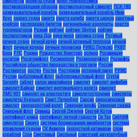
самолетов
проекты судов
прорт Новороссийск
противовоздушная оборона
противолодочный самолет
ПСК-180
разведывательный корабль
разведывательный корабль Иван
Хрус
разрез судна
ракета
ракета калибр
ракета циркон
ракетный
крейсер
распродажа билетов
региональные аэропорты
реестр
туроператоров
Резкий
рейтинг
рейтинг Skytrax
рейтинг
беспилотников
река Дон
река-море
реплика судна
Ретивый
речное судно
речной круиз
речной круизный теплоход
речной
флот
речные круизы
речные перевозки
РИВЦ Пулково
РКВП
Бора
РЛС
Родина
Рождество Христово
ролкер
Росавиация
росатом
Росатомфлот
Росморпорт
Росморречфлот
Роснефть
Российское общество пароходства и торговли
Россия
Роствертол
ростех
Ростех
Ростуризм
роторный парус
РУМО
Руслан
рыболовный флот
рыбопромысловый флот
Сrystal
Serenity
саблет
салон авиалайнера
самолет
самолет амфибия
самолет Байкал
самолет вертикального взлета
самолет
ЛМС-901
самолет на электротяге
самолетостроение
самолеты
самолеты будущего
Санкт Петербург
Сарсар
сверхзвуковой
самолет
сверхкороткий взлет
Северная верфь
Северная сказка
Северный флот
Севмаш
Сергей Дягилев
Сергей Котов
сертификат ковид
сертификат летной годности
Си Тех
СибНИА
симулятор
Сириус
система бронирования авиабилетов
система
управления судном
СК Аквилон
скоростной катамаран
слом
кораблей
Слон
Сметливый
Смольный
советский двухпалубный