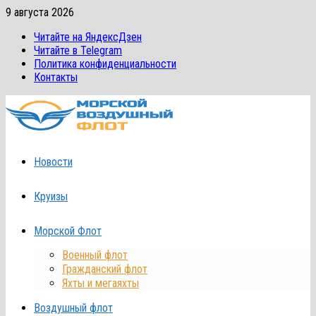
Перейти
9 августа 2026
к
Читайте на ЯндексДзен
содержимому
Читайте в Telegram
Политика конфиденциальности
Контакты
Новости
Круизы
Морской Флот
Военный флот
Гражданский флот
Яхты и мегаяхты
Воздушный флот