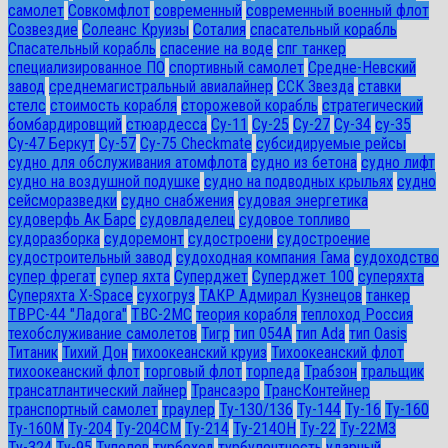
самолет
Совкомфлот
современный
современный военный флот
Созвездие
Солеанс Круизы
Соталия
спасательный корабль
Спасательный корабль
спасение на воде
спг танкер
специализированное ПО
спортивный самолет
Средне-Невский
завод
среднемагистральный авиалайнер
ССК Звезда
ставки
стелс
стоимость корабля
сторожевой корабль
стратегический
бомбардировщий
стюардесса
Су-11
Су-25
Су-27
Су-34
су-35
Су-47 Беркут
Су-57
Су-75 Checkmate
субсидируемые рейсы
судно для обслуживания атомфлота
судно из бетона
судно лифт
судно на воздушной подушке
судно на подводных крыльях
судно
сейсморазведки
судно снабжения
судовая энергетика
судоверфь Ак Барс
судовладелец
судовое топливо
судоразборка
судоремонт
судостроени
судостроение
судостроительный завод
судоходная компания Гама
судоходство
супер фрегат
супер яхта
Суперджет
Суперджет 100
суперяхта
Суперяхта X-Space
сухогруз
ТАКР Адмирал Кузнецов
танкер
ТВРС-44 "Ладога"
ТВС-2МС
теория корабля
теплоход Россия
техобслуживание самолетов
Тигр
тип 054А
тип Ada
тип Oasis
Титаник
Тихий Дон
тихоокеанский круиз
Тихоокеанский флот
тихоокеанский флот
торговый флот
торпеда
Трабзон
тральщик
трансатлантический лайнер
Трансаэро
ТрансКонтейнер
транспортный самолет
траулер
Ту-130/136
Ту-144
Ту-16
Ту-160
Ту-160М
Ту-204
Ту-204СМ
Ту-214
Ту-214ОН
Ту-22
Ту-22М3
Ту-324
Ту-95
Туполев
турбоход
турбулентность
ударный