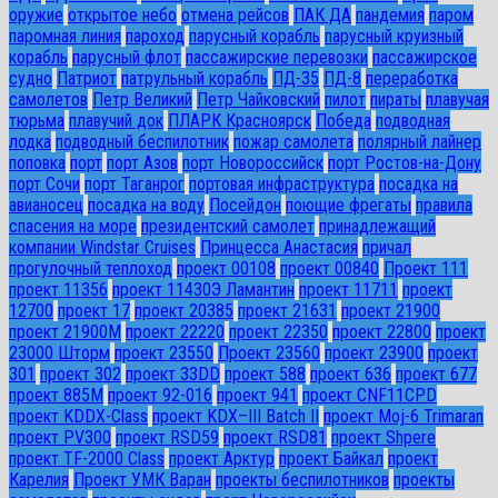
оружие
открытое небо
отмена рейсов
ПАК ДА
пандемия
паром
паромная линия
пароход
парусный корабль
парусный круизный
корабль
парусный флот
пассажирские перевозки
пассажирское
судно
Патриот
патрульный корабль
ПД-35
ПД-8
переработка
самолетов
Петр Великий
Петр Чайковский
пилот
пираты
плавучая
тюрьма
плавучий док
ПЛАРК Красноярск
Победа
подводная
лодка
подводный беспилотник
пожар самолета
полярный лайнер
поповка
порт
порт Азов
порт Новороссийск
порт Ростов-на-Дону
порт Сочи
порт Таганрог
портовая инфраструктура
посадка на
авианосец
посадка на воду
Посейдон
поющие фрегаты
правила
спасения на море
президентский самолет
принадлежащий
компании Windstar Cruises
Принцесса Анастасия
причал
прогулочный теплоход
проект 00108
проект 00840
Проект 111
проект 11356
проект 11430Э Ламантин
проект 11711
проект
12700
проект 17
проект 20385
проект 21631
проект 21900
проект 21900М
проект 22220
проект 22350
проект 22800
проект
23000 Шторм
проект 23550
Проект 23560
проект 23900
проект
301
проект 302
проект 33DD
проект 588
проект 636
проект 677
проект 885М
проект 92-016
проект 941
проект CNF11CPD
проект KDDX-Class
проект KDX–III Batch II
проект Moj-6 Trimaran
проект PV300
проект RSD59
проект RSD81
проект Shpere
проект TF-2000 Class
проект Арктур
проект Байкал
проект
Карелия
Проект УМК Варан
проекты беспилотников
проекты