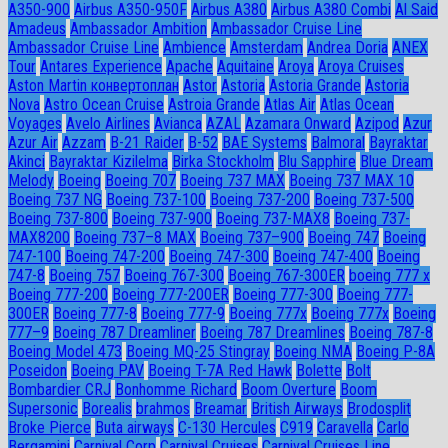
A350-900
Airbus A350-950F
Airbus A380
Airbus A380 Combi
Al Said
Amadeus
Ambassador Ambition
Ambassador Cruise Line
Ambassador Сruise Line
Ambience
Amsterdam
Andrea Doria
ANEX
Tour
Antares Experience
Apache
Aquitaine
Aroya
Aroya Cruises
Aston Martin конвертоплан
Astor
Astoria
Astoria Grande
Astoria
Nova
Astro Ocean Cruise
Astroia Grande
Atlas Air
Atlas Ocean
Voyages
Avelo Airlines
Avianca
AZAL
Azamara Onward
Azipod
Azur
Azur Air
Azzam
B-21 Raider
B-52
BAE Systems
Balmoral
Bayraktar
Akinci
Bayraktar Kizilelma
Birka Stockholm
Blu Sapphire
Blue Dream
Melody
Boeing
Boeing 707
Boeing 737 MAX
Boeing 737 MAX 10
Boeing 737 NG
Boeing 737-100
Boeing 737-200
Boeing 737-500
Boeing 737-800
Boeing 737-900
Boeing 737-MAX8
Boeing 737-
MAX8200
Boeing 737–8 MAX
Boeing 737–900
Boeing 747
Boeing
747-100
Boeing 747-200
Boeing 747-300
Boeing 747-400
Boeing
747-8
Boeing 757
Boeing 767-300
Boeing 767-300ER
boeing 777 x
Boeing 777-200
Boeing 777-200ER
Boeing 777-300
Boeing 777-
300ER
Boeing 777-8
Boeing 777-9
Boeing 777x
Boeing 777х
Boeing
777–9
Boeing 787 Dreamliner
Boeing 787 Dreamlines
Boeing 787-8
Boeing Model 473
Boeing MQ-25 Stingray
Boeing NMA
Boeing P-8A
Poseidon
Boeing PAV
Boeing T-7A Red Hawk
Bolette
Bolt
Bombardier CRJ
Bonhomme Richard
Boom Overture
Boom
Supersonic
Borealis
brahmos
Breamar
British Airways
Brodosplit
Broke Pierce
Buta airways
C-130 Hercules
C919
Caravella
Carlo
Bergamini
Carnival Corp
Carnival Cruises
Carnival Cruises Line