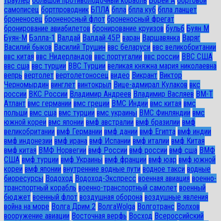
траулер
большой противолодочный корабль
Борей А
бортовой
самописец
бортпроводник
БПЛА
бпла
бпла куб
бпла ланцет
броненосец
броненосный флот
броненосный фрегат
бронирование авиабилетов
бронирование круизов
бульб
Буян М
Буян-М
Бэлла-1
Валдай
Валдай 45Р
варан
Варшавянка
Варяг
Василий быков
Василий Трушин
ввс беларуси
ввс великобритании
ввс китая
ввс Нидерландов
ввс португалии
ввс россии
ВВС США
ввс сша
ввс турции
ВВС Турции
великая княжна мария николаевна
вепрь
вертолет
вертолетоносец
видео
Викрант
Виктор
Черномырдин
винглет
винтокрыл
Вице-адмирал Кулаков
вкс
россии
ВКС России
Владимир Андреев
Владимир Васляев
ВМ-Т
Атлант
вмс германии
вмс греции
ВМС Индии
вмс китая
вмс
польши
вмс сша
вмс турции
вмс украины
ВМС Финляндии
вмс
южной кореи
вмс японии
вмф австралии
вмф бразилии
вмф
великобритании
вмф Германии
вмф дании
вмф Египта
вмф индии
вмф индонезии
вмф ирана
вмф Испании
вмф италии
вмф Китая
вмф китая
ВМФ Норвегии
вмф России
вмф россии
вмф сша
ВМФ
США
вмф турции
вмф Украины
вмф франции
вмф юар
вмф южной
кореи
вмф японии
внутренние водные пути
водное такси
водные
биоресурсы
Водоход
Водоход-Экспресс
военная авиация
военно-
транспортный корабль
военно-транспортный самолет
военный
бюджет
военный флот
воздушная оборона
воздушные явления
война на море
Волга Дрим 2
ВолгаWolga
Волготранс
Волхов
вооружение авиации
Восточная верфь
Восход
Всероссийский