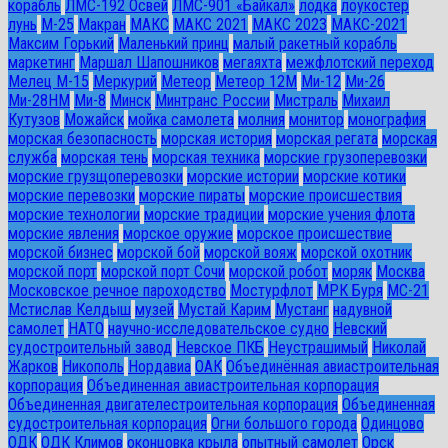
корабль
ЛМС-192 Освей
ЛМС-901 «Байкал»
лодка
лоукостер
лунь
М-25
Макран
МАКС
МАКС 2021
МАКС 2023
МАКС-2021
Максим Горький
Маленький принц
малый ракетный корабль
маркетинг
Маршал Шапошников
мегаяхта
межфлотский переход
Мелец М-15
Меркурий
Метеор
Метеор 12М
Ми-12
Ми-26
Ми-28HM
Ми-8
Минск
Минтранс России
Мистраль
Михаил
Кутузов
Можайск
мойка самолета
молния
монитор
монография
морская безопасность
морская история
морская регата
морская
служба
морская тень
морская техника
морские грузоперевозки
морские грузщоперевозки
морские истории
морские котики
морские перевозки
морские пираты
морские происшествия
морские технологии
морские традиции
морские учения флота
морские явления
морское оружие
морское происшествие
морской бизнес
морской бой
морской вояж
морской охотник
морской порт
морской порт Сочи
морской робот
моряк
Москва
Московское речное пароходство
Мостурфлот
МРК Буря
МС-21
Мстислав Келдыш
музей
Мустай Карим
Мустанг
надувной
самолет
НАТО
научно-исследовательское судно
Невский
судостроительный завод
Невское ПКБ
Неустрашимый
Николай
Жарков
Никополь
Нордавиа
ОАК
Объединённая авиастроительная
корпорация
Объединенная авиастроительная корпорация
Объединенная двигателестроительная корпорация
Объединенная
судостроительная корпорация
Огни большого города
Одинцово
ОДК
ОДК Климов
оконцовка крыла
опытный самолет
Орск