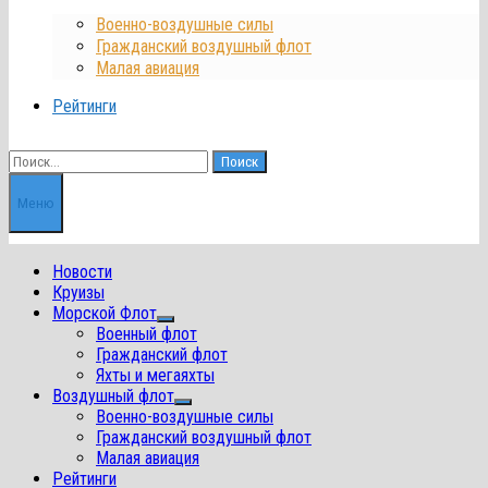
Военно-воздушные силы
Гражданский воздушный флот
Малая авиация
Рейтинги
Найти:
Меню
Новости
Круизы
Морской Флот
Показать
Военный флот
подменю
Гражданский флот
Яхты и мегаяхты
Воздушный флот
Показать
Военно-воздушные силы
подменю
Гражданский воздушный флот
Малая авиация
Рейтинги