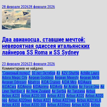
28 февраля 2026
28 февраля 2026
Два авианосца, ставшие мечтой:
невероятная одиссея итальянских
лайнеров SS Roma и SS Sydney
23 февраля 2026
23 февраля 2026
Комментариев не найдено.
"Северный полюс"
50 лет Октября
A+
A2V-Shuttle
Achille Lauro
Adora Magic City
Aegean Goddess
Aegean Majesty
Aegean Myth
Aegean Odyssey
Aibatros
AIDA Cruises
AIDA Mira
AIDAaura
AIDACara
AIDAnova
AIDAprima
AIDAvita
Air Arabia
Air Force One
Air
Liner Number 4
Air New Zealand
Air Serbia
Air Tanzania
Airbus
Airbus A220
Airbus A220-300
Airbus A310
Airbus A320
Airbus A320
neo
Airbus A320neo
Airbus A321
Airbus A321neo
Airbus A321XLR
Airbus A330
Airbus A330-300
Airbus A330neo
Airbus A350
Airbus