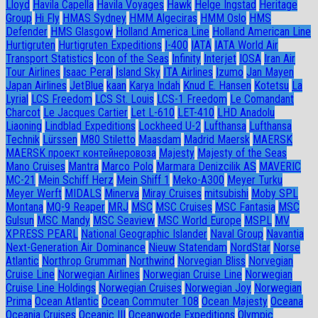
Lloyd
Havila Capella
Havila Voyages
Hawk
Helge Ingstad
Heritage
Group
Hi Fly
HMAS Sydney
HMM Algeciras
HMM Oslo
HMS
Defender
HMS Glasgow
Holland America Line
Holland American Line
Hurtigruten
Hurtigruten Expeditions
I-400
IATA
IATA World Air
Transport Statistics
Icon of the Seas
Infinity
Interjet
IOSA
Iran Air
Tour Airlines
Isaac Peral
Island Sky
ITA Airlines
Izumo
Jan Mayen
Japan Airlines
JetBlue
kaan
Karya Indah
Knud E. Hansen
Kotetsu
La
Lyrial
LCS Freedom
LCS St. Louis
LCS-1 Freedom
Le Comandant
Charcot
Le Jacques Cartier
Let L-610
LET-410
LHD Anadolu
Liaoning
Lindblad Expeditions
Lockheed U-2
Lufthansa
Lufthansa
Technik
Lürssen
M80 Stiletto
Maasdam
Madrid Maersk
MAERSK
MAERSK проект контейнеровоза
Majesty
Majesty of the Seas
Mano Cruises
Mantra
Marco Polo
Marmara Denizcilik AS
MAVERIC
MC-21
Mein Schiff Herz
Mein Shiff 1
Meko-A300
Meyer Turku
Meyer Werft
MIDALS
Minerva
Miray Cruises
mitsubishi
Moby SPL
Montana
MQ-9 Reaper
MRJ
MSC
MSC Cruises
MSC Fantasia
MSC
Gulsun
MSC Mandy
MSC Seaview
MSC World Europe
MSPL
MV
XPRESS PEARL
National Geographic Islander
Naval Group
Navantia
Next-Generation Air Dominance
Nieuw Statendam
NordStar
Norse
Atlantic
Northrop Grumman
Northwind
Norvegian Bliss
Norvegian
Cruise Line
Norwegian Airlines
Norwegian Cruise Line
Norwegian
Cruise Line Holdings
Norwegian Cruises
Norwegian Joy
Norwegian
Prima
Ocean Atlantic
Ocean Commuter 108
Ocean Majesty
Oceana
Oceania Cruises
Oceanic III
Oceanwode Expeditions
Olympic