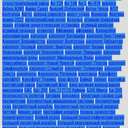
судостроительный завод
Ан-124
Ан-148
Ан-2
Ан-418
аналоги
Airbus A380
Анвар Садат
Андрей Дубенский
Антон Чехов
АПЛ
Белгород
Аргус
аренда самолета
арест судна
Арканзас
Арктика
армия 2022
артиллерийский катер
Аскольд
атомная подводная
лодка
атомная энергетическая установка
атомный крейсер
атомный ледокол
атомолет
Афрамакс
афромакс
Аэрокобра
аэронавигация
аэропорт
аэропорт Бегишево
аэропорт Бен Гурион
Аэропорт Владивосток
аэропорт Волгоград
аэропорт Гибралтар
аэропорт Грозный
аэропорт Звартонц
аэропорт Казань
аэропорт
Краснодар
аэропорт Красноярск
аэропорт Левашево
аэропорт
минеральные воды
аэропорт Минеральные Воды
аэропорт
Новосибирск
аэропорт Новый Уренгой
аэропорт Платов
аэропорт
Симферополь
аэропорт Стамбул
аэропорт Толмачево
аэропорт
Элиста
аэропорты
Аэропорты Регионов
аэротакси
Аэрофлот
аэрофлот
Аэрофлот Техникс
база флота
Байкал
балкер
Балтийск
Балтийский завод
Балтийский флот
барк великая княжна мария
николаевна
БАС
бас 200
бдк 11711Э Кайман
БДК Минск
Бе-200
безопасность полетов
Белавиа
Бердянск
береговая охрана сша
беспилотник
Беспилотные авиационные системы
беспилотные
суда
беспилотный корабль
беспилотный летательный аппарат
беттинг
бизнес-джет
биография корабля
боевое дежурство
боевой вертолет
боевой поход
большой гидрографический катер
Большой десантный корабль
большой морозильный рыболовный