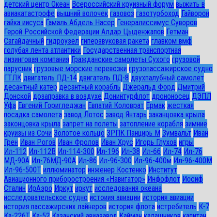
детский центр Океан
Всероссийский круизный форум
выжить в
авиакатастрофе
вышний волочек
газовоз
газотурбоход
Гайворон
гайка иисуса
Гамаль Абдель Насер
Генералиссимус Суворов
Герой Российской Федерации Алдар Цыденжапов
Гетман
Сагайдачный
гидроузел
гиперзвуковая ракета
главком вмф
голубая лента атлантики
Государственная транспортная
лизинговая компания
Гражданские самолеты Сухого
грузовой
парусник
грузовые морские перевозки
грузопассажирское судно
ГТЛК
двигатель ПД-14
двигатель ПД-8
двухпалубный самолет
десантный катер
десантный корабль
Джеральд Форд
Дмитрий
Донской
дозаправка в воздухе
Донинтурфлот
дрононосец
ДЭПЛ
Уфа
Евгений Горигледжан
Евпатий Коловрат
Ермак
жесткая
посадка самолета
завод Лотос
завод Янтарь
заканцовка крыла
законцовка крыла
запрет на полеты
затопление корабля
зимние
круизы из Сочи
Золотое кольцо
ЗРПК Панцирь М
Зумвальт
Иван
Грен
Иван Рогов
Иван Фролов
Иван Хрус
Игорь Глухов
игры
Ил-112
Ил-112В
Ил-114-300
Ил-196
Ил-38
Ил-66
Ил-74
Ил-76
МД-90А
Ил-76МД-90А
Ил-86
Ил-96-300
Ил-96-400м
Ил-96-400М
Ил-96-500Т
иллюминатор
инженер Костенко
Институт
Авиационного приборостроения «Навигатор»
Инфофлот
Иосиф
Сталин
ИрАэро
Иркут
иркут
исследования океана
исследовательское судно
истоиия авиации
история авиации
история пассажирских лайнеров
история флота
истребитель
К-7
Ка-226Т
Ка-52
Казанский авиазавод
Кайман
калашников
капитан