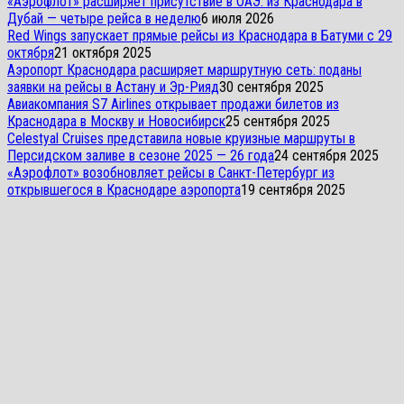
«Аэрофлот» расширяет присутствие в ОАЭ: из Краснодара в
Дубай — четыре рейса в неделю
6 июля 2026
Red Wings запускает прямые рейсы из Краснодара в Батуми с 29
октября
21 октября 2025
Аэропорт Краснодара расширяет маршрутную сеть: поданы
заявки на рейсы в Астану и Эр-Рияд
30 сентября 2025
Авиакомпания S7 Airlines открывает продажи билетов из
Краснодара в Москву и Новосибирск
25 сентября 2025
Celestyal Cruises представила новые круизные маршруты в
Персидском заливе в сезоне 2025 — 26 года
24 сентября 2025
«Аэрофлот» возобновляет рейсы в Санкт-Петербург из
открывшегося в Краснодаре аэропорта
19 сентября 2025