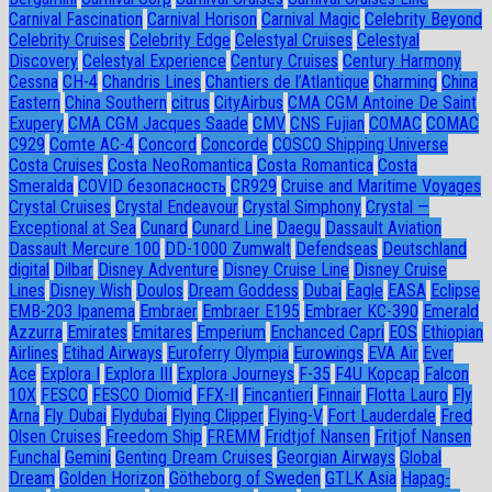
Carnival Fascination
Carnival Horison
Carnival Magic
Celebrity Beyond
Celebrity Cruises
Celebrity Edge
Celestyal Cruises
Celestyal
Discovery
Celestyal Experience
Century Cruises
Century Harmony
Cessna
CH-4
Chandris Lines
Chantiers de l’Atlantique
Charming
China
Eastern
China Southern
citrus
CityAirbus
CMA CGM Antoine De Saint
Exupery
CMA CGM Jacques Saade
CMV
CNS Fujian
COMAC
COMAC
C929
Comte AC-4
Concord
Concorde
COSCO Shipping Universe
Costa Cruises
Costa NeoRomantica
Costa Romantica
Costa
Smeralda
COVID безопасность
CR929
Cruise and Maritime Voyages
Crystal Cruises
Crystal Endeavour
Crystal Simphony
Crystal —
Exceptional at Sea
Cunard
Cunard Line
Daegu
Dassault Aviation
Dassault Mercure 100
DD-1000 Zumwalt
Defendseas
Deutschland
digital
Dilbar
Disney Adventure
Disney Cruise Line
Disney Cruise
Lines
Disney Wish
Doulos
Dream Goddess
Dubai
Eagle
EASA
Eclipse
EMB-203 Ipanema
Embraer
Embraer E195
Embraer KC-390
Emerald
Azzurra
Emirates
Emitares
Emperium
Enchanced Capri
EOS
Ethiopian
Airlines
Etihad Airways
Euroferry Olympia
Eurowings
EVA Air
Ever
Ace
Explora I
Explora III
Explora Journeys
F-35
F4U Корсар
Falcon
10X
FESCO
FESCO Diomid
FFX-II
Fincantieri
Finnair
Flotta Lauro
Fly
Arna
Fly Dubai
Flydubai
Flying Clipper
Flying-V
Fort Lauderdale
Fred
Olsen Cruises
Freedom Ship
FREMM
Fridtjof Nansen
Fritjof Nansen
Funchal
Gemini
Genting Dream Cruises
Georgian Airways
Global
Dream
Golden Horizon
Götheborg of Sweden
GTLK Asia
Hapag-