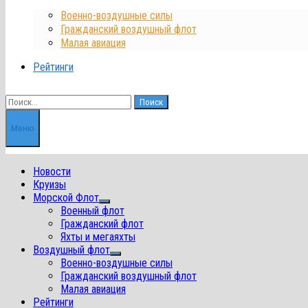
Военно-воздушные силы
Гражданский воздушный флот
Малая авиация
Рейтинги
Найти:
Меню
Новости
Круизы
Морской Флот
Показать
Военный флот
подменю
Гражданский флот
Яхты и мегаяхты
Воздушный флот
Показать
Военно-воздушные силы
подменю
Гражданский воздушный флот
Малая авиация
Рейтинги