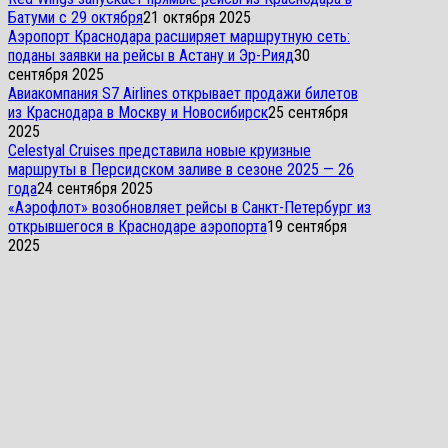
Батуми с 29 октября
21 октября 2025
Аэропорт Краснодара расширяет маршрутную сеть:
поданы заявки на рейсы в Астану и Эр-Рияд
30
сентября 2025
Авиакомпания S7 Airlines открывает продажи билетов
из Краснодара в Москву и Новосибирск
25 сентября
2025
Celestyal Cruises представила новые круизные
маршруты в Персидском заливе в сезоне 2025 — 26
года
24 сентября 2025
«Аэрофлот» возобновляет рейсы в Санкт-Петербург из
открывшегося в Краснодаре аэропорта
19 сентября
2025