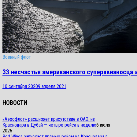
Военный флот
33 несчастья американского суперавианосца
10 сентября 2020
9 апреля 2021
НОВОСТИ
«Аэрофлот» расширяет присутствие в ОАЭ: из
Краснодара в Дубай — четыре рейса в неделю
6 июля
2026
Red Wings запускает прямые рейсы из Краснодара в