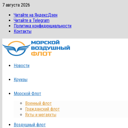
Перейти
7 августа 2026
к
Читайте на ЯндексДзен
содержимому
Читайте в Telegram
Политика конфиденциальности
Контакты
Новости
Круизы
Морской Флот
Военный флот
Гражданский флот
Яхты и мегаяхты
Воздушный флот