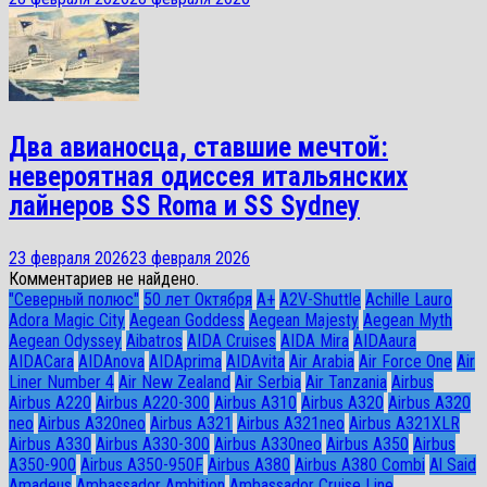
Два авианосца, ставшие мечтой:
невероятная одиссея итальянских
лайнеров SS Roma и SS Sydney
23 февраля 2026
23 февраля 2026
Комментариев не найдено.
"Северный полюс"
50 лет Октября
A+
A2V-Shuttle
Achille Lauro
Adora Magic City
Aegean Goddess
Aegean Majesty
Aegean Myth
Aegean Odyssey
Aibatros
AIDA Cruises
AIDA Mira
AIDAaura
AIDACara
AIDAnova
AIDAprima
AIDAvita
Air Arabia
Air Force One
Air
Liner Number 4
Air New Zealand
Air Serbia
Air Tanzania
Airbus
Airbus A220
Airbus A220-300
Airbus A310
Airbus A320
Airbus A320
neo
Airbus A320neo
Airbus A321
Airbus A321neo
Airbus A321XLR
Airbus A330
Airbus A330-300
Airbus A330neo
Airbus A350
Airbus
A350-900
Airbus A350-950F
Airbus A380
Airbus A380 Combi
Al Said
Amadeus
Ambassador Ambition
Ambassador Cruise Line