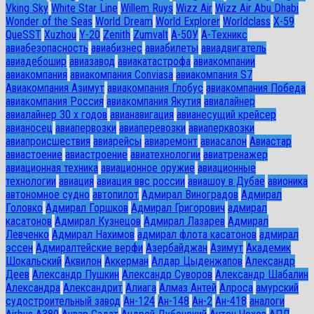
Vking Sky
White Star Line
Willem Ruys
Wizz Air
Wizz Air Abu Dhabi
Wonder of the Seas
World Dream
World Explorer
Worldclass
X-59
QueSST
Xuzhou
Y-20
Zenith
Zumvalt
А-50У
А-Техникс
авиабезопасность
авиабизнес
авиабилеты
авиадвигатель
авиадебошир
авиазавод
авиакатастрофа
авиакомпании
авиакомпания
авиакомпания Conviasa
авиакомпания S7
Авиакомпания Азимут
авиакомпания Глобус
авиакомпания Победа
авиакомпания Россия
авиакомпания Якутия
авиалайнер
авиалайнер 30 х годов
авианавигация
авианесущий крейсер
авианосец
авиапервозки
авиаперевозки
авиаперквозки
авиапроисшествия
авиарейсы
авиаремонт
авиасалон
Авиастар
авиастоение
авиастроение
авиатехнологии
авиатренажер
авиационная техника
авиационное оружие
авиационные
технологии
авиация
авиация ввс россии
авиашоу в Дубае
авионика
автономное судно
автопилот
Адмирал Виноградов
Адмирал
Головко
Адмирал Горшков
Адмирал Григорович
адмирал
касатонов
Адмирал Кузнецов
Адмирал Лазарев
Адмирал
Левченко
Адмирал Нахимов
адмирал флота касатонов
адмирал
эссен
Адмиралтейские верфи
Азербайджан
Азимут
Академик
Шокальский
Аквилон
Аккерман
Алдар Цыденжапов
Александр
Деев
Александр Пушкин
Александр Суворов
Александр Шабалин
Александра
Александрит
Алиага
Алмаз Антей
Алроса
амурский
судостроительный завод
Ан-124
Ан-148
Ан-2
Ан-418
аналоги