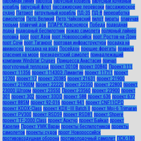
паромная линия
пароход
парусный корабль
парусный круизный
корабль
парусный флот
пассажирские перевозки
пассажирское
судно
Патриот
патрульный корабль
ПД-35
ПД-8
переработка
самолетов
Петр Великий
Петр Чайковский
пилот
пираты
плавучая
тюрьма
плавучий док
ПЛАРК Красноярск
Победа
подводная
лодка
подводный беспилотник
пожар самолета
полярный лайнер
поповка
порт
порт Азов
порт Новороссийск
порт Ростов-на-Дону
порт Сочи
порт Таганрог
портовая инфраструктура
посадка на
авианосец
посадка на воду
Посейдон
поющие фрегаты
правила
спасения на море
президентский самолет
принадлежащий
компании Windstar Cruises
Принцесса Анастасия
причал
прогулочный теплоход
проект 00108
проект 00840
Проект 111
проект 11356
проект 11430Э Ламантин
проект 11711
проект
12700
проект 17
проект 20385
проект 21631
проект 21900
проект 21900М
проект 22220
проект 22350
проект 22800
проект
23000 Шторм
проект 23550
Проект 23560
проект 23900
проект
301
проект 302
проект 33DD
проект 588
проект 636
проект 677
проект 885М
проект 92-016
проект 941
проект CNF11CPD
проект KDDX-Class
проект KDX–III Batch II
проект Moj-6 Trimaran
проект PV300
проект RSD59
проект RSD81
проект Shpere
проект TF-2000 Class
проект Арктур
проект Байкал
проект
Карелия
Проект УМК Варан
проекты беспилотников
проекты
самолетов
проекты судов
прорт Новороссийск
противовоздушная оборона
противолодочный самолет
ПСК-180