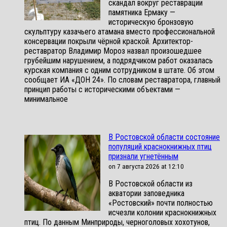
скандал вокруг реставрации
памятника Ермаку —
историческую бронзовую
скульптуру казачьего атамана вместо профессиональной
консервации покрыли чёрной краской. Архитектор-
реставратор Владимир Мороз назвал произошедшее
грубейшим нарушением, а подрядчиком работ оказалась
курская компания с одним сотрудником в штате. Об этом
сообщает ИА «ДОН 24». По словам реставратора, главный
принцип работы с историческими объектами —
минимальное
В Ростовской области состояние
популяций краснокнижных птиц
признали угнетённым
on 7 августа 2026 at 12:10
В Ростовской области из
акватории заповедника
«Ростовский» почти полностью
исчезли колонии краснокнижных
птиц. По данным Минприроды, черноголовых хохотунов,