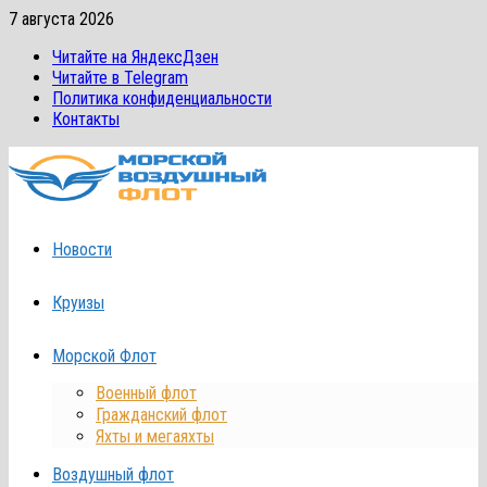
Перейти
7 августа 2026
к
Читайте на ЯндексДзен
содержимому
Читайте в Telegram
Политика конфиденциальности
Контакты
Новости
Круизы
Морской Флот
Военный флот
Гражданский флот
Яхты и мегаяхты
Воздушный флот