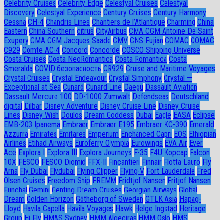
Celebrity Cruises
Celebrity Edge
Celestyal Cruises
Celestyal
Discovery
Celestyal Experience
Century Cruises
Century Harmony
Cessna
CH-4
Chandris Lines
Chantiers de l’Atlantique
Charming
China
Eastern
China Southern
citrus
CityAirbus
CMA CGM Antoine De Saint
Exupery
CMA CGM Jacques Saade
CMV
CNS Fujian
COMAC
COMAC
C929
Comte AC-4
Concord
Concorde
COSCO Shipping Universe
Costa Cruises
Costa NeoRomantica
Costa Romantica
Costa
Smeralda
COVID безопасность
CR929
Cruise and Maritime Voyages
Crystal Cruises
Crystal Endeavour
Crystal Simphony
Crystal —
Exceptional at Sea
Cunard
Cunard Line
Daegu
Dassault Aviation
Dassault Mercure 100
DD-1000 Zumwalt
Defendseas
Deutschland
digital
Dilbar
Disney Adventure
Disney Cruise Line
Disney Cruise
Lines
Disney Wish
Doulos
Dream Goddess
Dubai
Eagle
EASA
Eclipse
EMB-203 Ipanema
Embraer
Embraer E195
Embraer KC-390
Emerald
Azzurra
Emirates
Emitares
Emperium
Enchanced Capri
EOS
Ethiopian
Airlines
Etihad Airways
Euroferry Olympia
Eurowings
EVA Air
Ever
Ace
Explora I
Explora III
Explora Journeys
F-35
F4U Корсар
Falcon
10X
FESCO
FESCO Diomid
FFX-II
Fincantieri
Finnair
Flotta Lauro
Fly
Arna
Fly Dubai
Flydubai
Flying Clipper
Flying-V
Fort Lauderdale
Fred
Olsen Cruises
Freedom Ship
FREMM
Fridtjof Nansen
Fritjof Nansen
Funchal
Gemini
Genting Dream Cruises
Georgian Airways
Global
Dream
Golden Horizon
Götheborg of Sweden
GTLK Asia
Hapag-
Lloyd
Havila Capella
Havila Voyages
Hawk
Helge Ingstad
Heritage
Group
Hi Fly
HMAS Sydney
HMM Algeciras
HMM Oslo
HMS