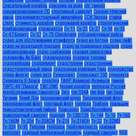
Спасательный корабль
спасение на воде
спг танкер
специализированное ПО
спортивный самолет
Средне-Невский
завод
среднемагистральный авиалайнер
ССК Звезда
ставки
стелс
стоимость корабля
сторожевой корабль
стратегический
бомбардировщий
стюардесса
Су-11
Су-25
Су-27
Су-34
су-35
Су-47 Беркут
Су-57
Су-75 Checkmate
субсидируемые рейсы
судно для обслуживания атомфлота
судно из бетона
судно лифт
судно на воздушной подушке
судно на подводных крыльях
судно
сейсморазведки
судно снабжения
судовая энергетика
судоверфь Ак Барс
судовладелец
судовое топливо
судоразборка
судоремонт
судостроени
судостроение
судостроительный завод
судоходная компания Гама
судоходство
супер фрегат
супер яхта
Суперджет
Суперджет 100
суперяхта
Суперяхта X-Space
сухогруз
ТАКР Адмирал Кузнецов
танкер
ТВРС-44 "Ладога"
ТВС-2МС
теория корабля
теплоход Россия
техобслуживание самолетов
Тигр
тип 054А
тип Ada
тип Oasis
Титаник
Тихий Дон
тихоокеанский круиз
Тихоокеанский флот
тихоокеанский флот
торговый флот
торпеда
Трабзон
тральщик
трансатлантический лайнер
Трансаэро
ТрансКонтейнер
транспортный самолет
траулер
Ту-130/136
Ту-144
Ту-16
Ту-160
Ту-160М
Ту-204
Ту-204СМ
Ту-214
Ту-214ОН
Ту-22
Ту-22М3
Ту-324
Ту-95
Туполев
турбоход
турбулентность
ударный
вертолет
ударный прибрежный корабль
ударный самолет
УДК