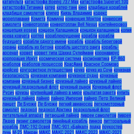
катапульта
катастрофа Boeing 737 Max
катастрофа Superjet 100
катастрофа Титаника
катер
катер-танк
кино
кладбище кораблей
кладбище самолетов
клипер
Князь Владимир
кодекс
мореплавания
Комета
Коммуна
конвенция Монтре
конверсия
самолета
конвертоплан
конвертоплан Bell Nexus
контейнеровоз
концепция eoseas
концерн Калашников
концерн калашников
копия
ноева ковчега
коптер
кораблекрушение
корабли
корабли
будущего
корабли одного имени
корабль
корабль береговой
охраны
корабль из бетона
корабль шестого ранга
корабль-
арсенал
корвет
корвет типа Шахид Сулеймани
коронавирус
корпорация Иркут
космическая система
космонавтика
КР-860
краболов
краболов-процессор
КрасАвиа
Красное Сормово
крейсер
кругосветное путешествие
круиз
круиз из Сочи
круизная
безопасность
круизная компания
круизное судно
круизные
компании
круизный бизнес
круизный лайнео
круизный лайнер
круизный ледокольный флот
круизный рынок
Круизный флот
Русич
круизы
крупнейший лайнер в мире
крылатая ракета
купить
круизный лайнер
лайнер
лайнер Империя
лайнер Петр Великий
ланцет
Ле Бурже
Ле-Бурже
легкий авианосец
легкомоторный
самолет
ледокол
ледокол Арктика
ледокольный флот
летательный аппарат
летающий лайнер
ливреи самолетов
ливрея
Лидер
лизинг самолетов
линейный корабль
линкор
литторальный
корабль
ЛМС-192 Освей
ЛМС-901 «Байкал»
лодка
лоукостер
лунь
М-25
Макран
МАКС
МАКС 2021
МАКС 2023
МАКС-2021