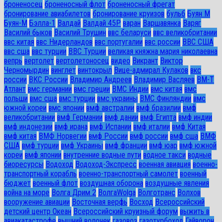
броненосец
броненосный флот
броненосный фрегат
бронирование авиабилетов
бронирование круизов
бульб
Буян М
Буян-М
Бэлла-1
Валдай
Валдай 45Р
варан
Варшавянка
Варяг
Василий быков
Василий Трушин
ввс беларуси
ввс великобритании
ввс китая
ввс Нидерландов
ввс португалии
ввс россии
ВВС США
ввс сша
ввс турции
ВВС Турции
великая княжна мария николаевна
вепрь
вертолет
вертолетоносец
видео
Викрант
Виктор
Черномырдин
винглет
винтокрыл
Вице-адмирал Кулаков
вкс
россии
ВКС России
Владимир Андреев
Владимир Васляев
ВМ-Т
Атлант
вмс германии
вмс греции
ВМС Индии
вмс китая
вмс
польши
вмс сша
вмс турции
вмс украины
ВМС Финляндии
вмс
южной кореи
вмс японии
вмф австралии
вмф бразилии
вмф
великобритании
вмф Германии
вмф дании
вмф Египта
вмф индии
вмф индонезии
вмф ирана
вмф Испании
вмф италии
вмф Китая
вмф китая
ВМФ Норвегии
вмф России
вмф россии
вмф сша
ВМФ
США
вмф турции
вмф Украины
вмф франции
вмф юар
вмф южной
кореи
вмф японии
внутренние водные пути
водное такси
водные
биоресурсы
Водоход
Водоход-Экспресс
военная авиация
военно-
транспортный корабль
военно-транспортный самолет
военный
бюджет
военный флот
воздушная оборона
воздушные явления
война на море
Волга Дрим 2
ВолгаWolga
Волготранс
Волхов
вооружение авиации
Восточная верфь
Восход
Всероссийский
детский центр Океан
Всероссийский круизный форум
выжить в
авиакатастрофе
вышний волочек
газовоз
газотурбоход
Гайворон