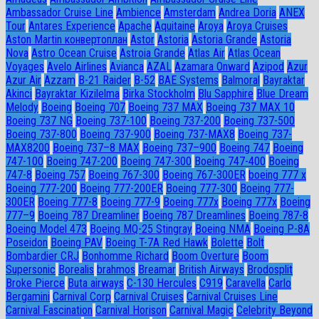
Ambassador Сruise Line
Ambience
Amsterdam
Andrea Doria
ANEX
Tour
Antares Experience
Apache
Aquitaine
Aroya
Aroya Cruises
Aston Martin конвертоплан
Astor
Astoria
Astoria Grande
Astoria
Nova
Astro Ocean Cruise
Astroia Grande
Atlas Air
Atlas Ocean
Voyages
Avelo Airlines
Avianca
AZAL
Azamara Onward
Azipod
Azur
Azur Air
Azzam
B-21 Raider
B-52
BAE Systems
Balmoral
Bayraktar
Akinci
Bayraktar Kizilelma
Birka Stockholm
Blu Sapphire
Blue Dream
Melody
Boeing
Boeing 707
Boeing 737 MAX
Boeing 737 MAX 10
Boeing 737 NG
Boeing 737-100
Boeing 737-200
Boeing 737-500
Boeing 737-800
Boeing 737-900
Boeing 737-MAX8
Boeing 737-
MAX8200
Boeing 737–8 MAX
Boeing 737–900
Boeing 747
Boeing
747-100
Boeing 747-200
Boeing 747-300
Boeing 747-400
Boeing
747-8
Boeing 757
Boeing 767-300
Boeing 767-300ER
boeing 777 x
Boeing 777-200
Boeing 777-200ER
Boeing 777-300
Boeing 777-
300ER
Boeing 777-8
Boeing 777-9
Boeing 777x
Boeing 777х
Boeing
777–9
Boeing 787 Dreamliner
Boeing 787 Dreamlines
Boeing 787-8
Boeing Model 473
Boeing MQ-25 Stingray
Boeing NMA
Boeing P-8A
Poseidon
Boeing PAV
Boeing T-7A Red Hawk
Bolette
Bolt
Bombardier CRJ
Bonhomme Richard
Boom Overture
Boom
Supersonic
Borealis
brahmos
Breamar
British Airways
Brodosplit
Broke Pierce
Buta airways
C-130 Hercules
C919
Caravella
Carlo
Bergamini
Carnival Corp
Carnival Cruises
Carnival Cruises Line
Carnival Fascination
Carnival Horison
Carnival Magic
Celebrity Beyond