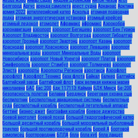
Airbus A380
Анвар Садат
Андрей Дубенский
Антон Чехов
АПЛ
Белгород
Аргус
аренда самолета
арест судна
Арканзас
Арктика
армия 2022
артиллерийский катер
Аскольд
атомная подводная
лодка
атомная энергетическая установка
атомный крейсер
атомный ледокол
атомолет
Афрамакс
афромакс
Аэрокобра
аэронавигация
аэропорт
аэропорт Бегишево
аэропорт Бен Гурион
Аэропорт Владивосток
аэропорт Волгоград
аэропорт Гибралтар
аэропорт Грозный
аэропорт Звартонц
аэропорт Казань
аэропорт
Краснодар
аэропорт Красноярск
аэропорт Левашево
аэропорт
минеральные воды
аэропорт Минеральные Воды
аэропорт
Новосибирск
аэропорт Новый Уренгой
аэропорт Платов
аэропорт
Симферополь
аэропорт Стамбул
аэропорт Толмачево
аэропорт
Элиста
аэропорты
Аэропорты Регионов
аэротакси
Аэрофлот
аэрофлот
Аэрофлот Техникс
база флота
Байкал
балкер
Балтийск
Балтийский завод
Балтийский флот
барк великая княжна мария
николаевна
БАС
бас 200
бдк 11711Э Кайман
БДК Минск
Бе-200
безопасность полетов
Белавиа
Бердянск
береговая охрана сша
беспилотник
Беспилотные авиационные системы
беспилотные
суда
беспилотный корабль
беспилотный летательный аппарат
беттинг
бизнес-джет
биография корабля
боевое дежурство
боевой вертолет
боевой поход
большой гидрографический катер
Большой десантный корабль
большой морозильный рыболовный
траулер
большой противолодочный корабль
Борей А
бортовой
самописец
бортпроводник
БПЛА
бпла
бпла куб
бпла ланцет