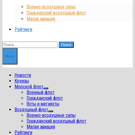
Военно-воздушные силы
Гражданский воздушный флот
Малая авиация
Рейтинги
Найти:
Меню
Новости
Круизы
Морской Флот
Показать
Военный флот
подменю
Гражданский флот
Яхты и мегаяхты
Воздушный флот
Показать
Военно-воздушные силы
подменю
Гражданский воздушный флот
Малая авиация
Рейтинги