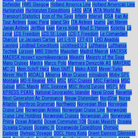
Defender
HMS Glasgow
Holland America Line
Holland American Line
Hurtigruten
Hurtigruten Expeditions
I-400
IATA
IATA World Air
Transport Statistics
Icon of the Seas
Infinity
Interjet
IOSA
Iran Air
Tour Airlines
Isaac Peral
Island Sky
ITA Airlines
Izumo
Jan Mayen
Japan Airlines
JetBlue
kaan
Karya Indah
Knud E. Hansen
Kotetsu
La
Lyrial
LCS Freedom
LCS St. Louis
LCS-1 Freedom
Le Comandant
Charcot
Le Jacques Cartier
Let L-610
LET-410
LHD Anadolu
Liaoning
Lindblad Expeditions
Lockheed U-2
Lufthansa
Lufthansa
Technik
Lürssen
M80 Stiletto
Maasdam
Madrid Maersk
MAERSK
MAERSK проект контейнеровоза
Majesty
Majesty of the Seas
Mano Cruises
Mantra
Marco Polo
Marmara Denizcilik AS
MAVERIC
MC-21
Mein Schiff Herz
Mein Shiff 1
Meko-A300
Meyer Turku
Meyer Werft
MIDALS
Minerva
Miray Cruises
mitsubishi
Moby SPL
Montana
MQ-9 Reaper
MRJ
MSC
MSC Cruises
MSC Fantasia
MSC
Gulsun
MSC Mandy
MSC Seaview
MSC World Europe
MSPL
MV
XPRESS PEARL
National Geographic Islander
Naval Group
Navantia
Next-Generation Air Dominance
Nieuw Statendam
NordStar
Norse
Atlantic
Northrop Grumman
Northwind
Norvegian Bliss
Norvegian
Cruise Line
Norwegian Airlines
Norwegian Cruise Line
Norwegian
Cruise Line Holdings
Norwegian Cruises
Norwegian Joy
Norwegian
Prima
Ocean Atlantic
Ocean Commuter 108
Ocean Majesty
Oceana
Oceania Cruises
Oceanic III
Oceanwode Expeditions
Olympic
Explorer
Olympic Voyager
OOCL Hong Kong
Orient Express Silenseas