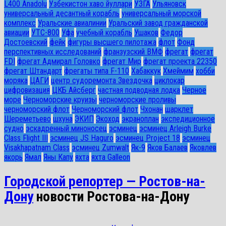
L400 Anadolu
Узбекистон хаво йуллари
УЗГА
Ульяновск
универсальный десантный корабль
универсальный морской
комплекс
Уральские авиалинии
Уральский завод гражданской
авиации
УТС-800
Уфа
учебный корабль
Ушаков
Федор
Достоевский
фейк
фигуры высшего пилотажа
флот
Фонд
перспективных исследований
франзузский ВМФ
фрегат
фрегат
FDI
фрегат Адмирал Головко
фрегат Мир
фрегат проекта 22350
фрегат Штандарт
фрегаты типа F-110
Хабаккук
Хмеймим
хобби
моряка
ЦАГИ
центр судоремонта Звездочка
циклокар
цифровизация
ЦКБ Айсберг
частная подводная лодка
Черное
море
Черноморские круизы
черноморские проливы
черноморский флот
Черноморский флот
Чхонан
шарклет
Шереметьево
шхуна
ЭКИП
Экоход
экраноплан
экспедиционное
судно
эскадренный миноносец
эсминец
эсминец Arleigh Burke
Class Flight III
эсминец JS Haguro
эсминец Project 18
эсминец
Visakhapatnam Class
эсминец Zumwalt
Як-9
Яков Балаев
Яковлев
якорь
Ямал
Яны Капу
яхта
яхта Galleon
Городской репортер — Ростов-на-
Дону
новости Ростова-на-Дону