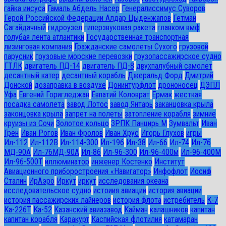
гайка иисуса
Гамаль Абдель Насер
Генералиссимус Суворов
Герой Российской Федерации Алдар Цыденжапов
Гетман
Сагайдачный
гидроузел
гиперзвуковая ракета
главком вмф
голубая лента атлантики
Государственная транспортная
лизинговая компания
Гражданские самолеты Сухого
грузовой
парусник
грузовые морские перевозки
грузопассажирское судно
ГТЛК
двигатель ПД-14
двигатель ПД-8
двухпалубный самолет
десантный катер
десантный корабль
Джеральд Форд
Дмитрий
Донской
дозаправка в воздухе
Донинтурфлот
дрононосец
ДЭПЛ
Уфа
Евгений Горигледжан
Евпатий Коловрат
Ермак
жесткая
посадка самолета
завод Лотос
завод Янтарь
заканцовка крыла
законцовка крыла
запрет на полеты
затопление корабля
зимние
круизы из Сочи
Золотое кольцо
ЗРПК Панцирь М
Зумвальт
Иван
Грен
Иван Рогов
Иван Фролов
Иван Хрус
Игорь Глухов
игры
Ил-112
Ил-112В
Ил-114-300
Ил-196
Ил-38
Ил-66
Ил-74
Ил-76
МД-90А
Ил-76МД-90А
Ил-86
Ил-96-300
Ил-96-400м
Ил-96-400М
Ил-96-500Т
иллюминатор
инженер Костенко
Институт
Авиационного приборостроения «Навигатор»
Инфофлот
Иосиф
Сталин
ИрАэро
Иркут
иркут
исследования океана
исследовательское судно
истоиия авиации
история авиации
история пассажирских лайнеров
история флота
истребитель
К-7
Ка-226Т
Ка-52
Казанский авиазавод
Кайман
калашников
капитан
капитан корабля
Каракурт
Каспийская флотилия
катамаран