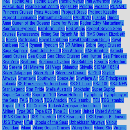
P&O
Pacific Aria
Pacific Dawn
Pacific Venus
Pan American
PANG
Peace Boat
Peace Boat Zenith
Pegas Fly
Pelorus
Picasso
PONANT
Princess Cruises
Prinz Adalbert
Project Bravo
Project Kasatka
Project Luminance
Pullmantur Cruises
PV300VD
Quantas
Queen
Anna
Queen of the Oceans
Race for Water
Raden Eddy Martadinata
Ramform Hyperion
Ramform Titan
Red Wings
Regent Seven Seas
Cruises
Renaissance
Rising Sun
Riyadh Air
rkfl
RMS Queen Elizabeth
2
Ro-Ro
Rotterdam
Royal Caribbean
Royal Caribbean Group
Royal
Caribean
RQ-4
Ryanair
Ryndam
S7
S7 Airlines
Sabre
Saga Cruises
Saga Sapphire
Saint John Paul II
San Antonio
SAS Amatola
Satoshi
Saudi Cruises
Sea Cloud
Sea Cloud Cruises
Sea Hunter
Sea Princess
Sea Zero
Seabourn
Seabourn Ovation
SeaBubbles
Seajets
Selectum
Blu
Serene
SH Minerva
SH Vega
Shiandun
Shivalik
SIGMA 10514
Silver Galapagos
Silver Spirit
Silversea Cruises
SJ-100
Skylink
Airways
Smartavia
Southwind
SpaceJet
Sriwijaya Air
SS Principessa
Jolanda
SS Prinzessin Victoria Luise
SS St. Louis
SSJ 100
SSJ-NEW
Star Legend
Star Pride
Stella Australis
Stokholm
Super Guppy
Super-Caravelle
Superjet 100
Swan Hellenic
Symphony
Symphony of
the Seas
TAIS
Talon-A
TCG Anadolu
TCG Istanbul
TEU
TGG Istanbul
Topaz
TR -3
TUI Cruises
Turkish Aerospace Industries
Turkish
Airlines
Type 003
Type 075
Type 31
Ulstein
United
United Airlines
USNS Comfort
USS Freedom
USS Kearsarge
USS Lyndon B. Jonson
USS Trayer
UTair
Utopia of the Seas
Uzbekistan Airways
Valour
Veendam
Viking
Viking Ocean Cruises
Viking Orion
Viking Sky
Virginia