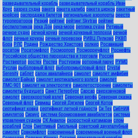
разведывательный корабль
разведывательный корабль Иван
Хрус
разрез судна
ракета
ракета калибр
ракета циркон
ракетный
крейсер
распродажа билетов
региональные аэропорты
реестр
туроператоров
Резкий
рейтинг
рейтинг Skytrax
рейтинг
беспилотников
река Дон
река-море
реплика судна
Ретивый
речное судно
речной круиз
речной круизный теплоход
речной
флот
речные круизы
речные перевозки
РИВЦ Пулково
РКВП
Бора
РЛС
Родина
Рождество Христово
ролкер
Росавиация
росатом
Росатомфлот
Росморпорт
Росморречфлот
Роснефть
Российское общество пароходства и торговли
Россия
Роствертол
ростех
Ростех
Ростуризм
роторный парус
РУМО
Руслан
рыболовный флот
рыбопромысловый флот
Сrystal
Serenity
саблет
салон авиалайнера
самолет
самолет амфибия
самолет Байкал
самолет вертикального взлета
самолет
ЛМС-901
самолет на электротяге
самолетостроение
самолеты
самолеты будущего
Санкт Петербург
Сарсар
сверхзвуковой
самолет
сверхкороткий взлет
Северная верфь
Северная сказка
Северный флот
Севмаш
Сергей Дягилев
Сергей Котов
сертификат ковид
сертификат летной годности
Си Тех
СибНИА
симулятор
Сириус
система бронирования авиабилетов
система
управления судном
СК Аквилон
скоростной катамаран
слом
кораблей
Слон
Сметливый
Смольный
советский двухпалубный
самолет
Совкомфлот
современный
современный военный флот
Созвездие
Солеанс Круизы
Соталия
спасательный корабль