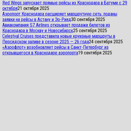
Red Wings запускает прямые рейсы из Краснодара в Батуми с 29
октября
21 октября 2025
Аэропорт Краснодара расширяет маршрутную сеть: поданы
заявки на рейсы в Астану и Эр-Рияд
30 сентября 2025
Авиакомпания S7 Airlines открывает продажи билетов из
Краснодара в Москву и Новосибирск
25 сентября 2025
Celestyal Cruises представила новые круизные маршруты в
Персидском заливе в сезоне 2025 — 26 года
24 сентября 2025
«Аэрофлот» возобновляет рейсы в Санкт-Петербург из
открывшегося в Краснодаре аэропорта
19 сентября 2025