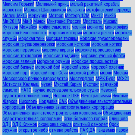
Максим Горький
Маленький принц
малый ракетный корабль
маркетинг
Маршал Шапошников
мегаяхта
межфлотский переход
Мелец М-15
Меркурий
Метеор
Метеор 12М
Ми-12
Ми-26
Ми-28HM
Ми-8
Минск
Минтранс России
Мистраль
Михаил
Кутузов
Можайск
мойка самолета
молния
монитор
монография
морская безопасность
морская история
морская регата
морская
служба
морская тень
морская техника
морские грузоперевозки
морские грузщоперевозки
морские истории
морские котики
морские перевозки
морские пираты
морские происшествия
морские технологии
морские традиции
морские учения флота
морские явления
морское оружие
морское происшествие
морской бизнес
морской бой
морской вояж
морской охотник
морской порт
морской порт Сочи
морской робот
моряк
Москва
Московское речное пароходство
Мостурфлот
МРК Буря
МС-21
Мстислав Келдыш
музей
Мустай Карим
Мустанг
надувной
самолет
НАТО
научно-исследовательское судно
Невский
судостроительный завод
Невское ПКБ
Неустрашимый
Николай
Жарков
Никополь
Нордавиа
ОАК
Объединённая авиастроительная
корпорация
Объединенная авиастроительная корпорация
Объединенная двигателестроительная корпорация
Объединенная
судостроительная корпорация
Огни большого города
Одинцово
ОДК
ОДК Климов
оконцовка крыла
опытный самолет
Орск
оружие
открытое небо
отмена рейсов
ПАК ДА
пандемия
паром