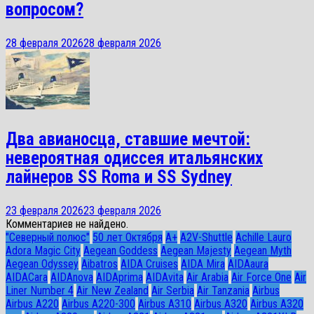
вопросом?
28 февраля 2026
28 февраля 2026
Два авианосца, ставшие мечтой:
невероятная одиссея итальянских
лайнеров SS Roma и SS Sydney
23 февраля 2026
23 февраля 2026
Комментариев не найдено.
"Северный полюс"
50 лет Октября
A+
A2V-Shuttle
Achille Lauro
Adora Magic City
Aegean Goddess
Aegean Majesty
Aegean Myth
Aegean Odyssey
Aibatros
AIDA Cruises
AIDA Mira
AIDAaura
AIDACara
AIDAnova
AIDAprima
AIDAvita
Air Arabia
Air Force One
Air
Liner Number 4
Air New Zealand
Air Serbia
Air Tanzania
Airbus
Airbus A220
Airbus A220-300
Airbus A310
Airbus A320
Airbus A320