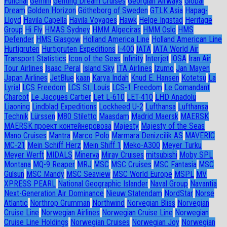
Funchal
Gemini
Genting Dream Cruises
Georgian Airways
Global
Dream
Golden Horizon
Götheborg of Sweden
GTLK Asia
Hapag-
Lloyd
Havila Capella
Havila Voyages
Hawk
Helge Ingstad
Heritage
Group
Hi Fly
HMAS Sydney
HMM Algeciras
HMM Oslo
HMS
Defender
HMS Glasgow
Holland America Line
Holland American Line
Hurtigruten
Hurtigruten Expeditions
I-400
IATA
IATA World Air
Transport Statistics
Icon of the Seas
Infinity
Interjet
IOSA
Iran Air
Tour Airlines
Isaac Peral
Island Sky
ITA Airlines
Izumo
Jan Mayen
Japan Airlines
JetBlue
kaan
Karya Indah
Knud E. Hansen
Kotetsu
La
Lyrial
LCS Freedom
LCS St. Louis
LCS-1 Freedom
Le Comandant
Charcot
Le Jacques Cartier
Let L-610
LET-410
LHD Anadolu
Liaoning
Lindblad Expeditions
Lockheed U-2
Lufthansa
Lufthansa
Technik
Lürssen
M80 Stiletto
Maasdam
Madrid Maersk
MAERSK
MAERSK проект контейнеровоза
Majesty
Majesty of the Seas
Mano Cruises
Mantra
Marco Polo
Marmara Denizcilik AS
MAVERIC
MC-21
Mein Schiff Herz
Mein Shiff 1
Meko-A300
Meyer Turku
Meyer Werft
MIDALS
Minerva
Miray Cruises
mitsubishi
Moby SPL
Montana
MQ-9 Reaper
MRJ
MSC
MSC Cruises
MSC Fantasia
MSC
Gulsun
MSC Mandy
MSC Seaview
MSC World Europe
MSPL
MV
XPRESS PEARL
National Geographic Islander
Naval Group
Navantia
Next-Generation Air Dominance
Nieuw Statendam
NordStar
Norse
Atlantic
Northrop Grumman
Northwind
Norvegian Bliss
Norvegian
Cruise Line
Norwegian Airlines
Norwegian Cruise Line
Norwegian
Cruise Line Holdings
Norwegian Cruises
Norwegian Joy
Norwegian