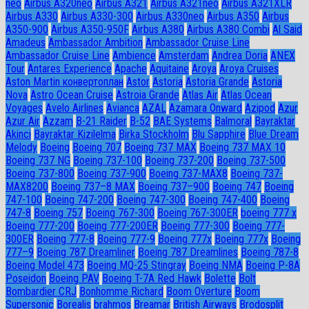
neo
Airbus A320neo
Airbus A321
Airbus A321neo
Airbus A321XLR
Airbus A330
Airbus A330-300
Airbus A330neo
Airbus A350
Airbus
A350-900
Airbus A350-950F
Airbus A380
Airbus A380 Combi
Al Said
Amadeus
Ambassador Ambition
Ambassador Cruise Line
Ambassador Сruise Line
Ambience
Amsterdam
Andrea Doria
ANEX
Tour
Antares Experience
Apache
Aquitaine
Aroya
Aroya Cruises
Aston Martin конвертоплан
Astor
Astoria
Astoria Grande
Astoria
Nova
Astro Ocean Cruise
Astroia Grande
Atlas Air
Atlas Ocean
Voyages
Avelo Airlines
Avianca
AZAL
Azamara Onward
Azipod
Azur
Azur Air
Azzam
B-21 Raider
B-52
BAE Systems
Balmoral
Bayraktar
Akinci
Bayraktar Kizilelma
Birka Stockholm
Blu Sapphire
Blue Dream
Melody
Boeing
Boeing 707
Boeing 737 MAX
Boeing 737 MAX 10
Boeing 737 NG
Boeing 737-100
Boeing 737-200
Boeing 737-500
Boeing 737-800
Boeing 737-900
Boeing 737-MAX8
Boeing 737-
MAX8200
Boeing 737–8 MAX
Boeing 737–900
Boeing 747
Boeing
747-100
Boeing 747-200
Boeing 747-300
Boeing 747-400
Boeing
747-8
Boeing 757
Boeing 767-300
Boeing 767-300ER
boeing 777 x
Boeing 777-200
Boeing 777-200ER
Boeing 777-300
Boeing 777-
300ER
Boeing 777-8
Boeing 777-9
Boeing 777x
Boeing 777х
Boeing
777–9
Boeing 787 Dreamliner
Boeing 787 Dreamlines
Boeing 787-8
Boeing Model 473
Boeing MQ-25 Stingray
Boeing NMA
Boeing P-8A
Poseidon
Boeing PAV
Boeing T-7A Red Hawk
Bolette
Bolt
Bombardier CRJ
Bonhomme Richard
Boom Overture
Boom
Supersonic
Borealis
brahmos
Breamar
British Airways
Brodosplit