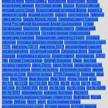
война на море
Волга Дрим 2
ВолгаWolga
Волготранс
Волхов
вооружение авиации
Восточная верфь
Восход
Всероссийский
детский центр Океан
Всероссийский круизный форум
выжить в
авиакатастрофе
вышний волочек
газовоз
газотурбоход
Гайворон
гайка иисуса
Гамаль Абдель Насер
Генералиссимус Суворов
Герой Российской Федерации Алдар Цыденжапов
Гетман
Сагайдачный
гидроузел
гиперзвуковая ракета
главком вмф
голубая лента атлантики
Государственная транспортная
лизинговая компания
Гражданские самолеты Сухого
грузовой
парусник
грузовые морские перевозки
грузопассажирское судно
ГТЛК
двигатель ПД-14
двигатель ПД-8
двухпалубный самолет
десантный катер
десантный корабль
Джеральд Форд
Дмитрий
Донской
дозаправка в воздухе
Донинтурфлот
дрононосец
ДЭПЛ
Уфа
Евгений Горигледжан
Евпатий Коловрат
Ермак
жесткая
посадка самолета
завод Лотос
завод Янтарь
заканцовка крыла
законцовка крыла
запрет на полеты
затопление корабля
зимние
круизы из Сочи
Золотое кольцо
ЗРПК Панцирь М
Зумвальт
Иван
Грен
Иван Рогов
Иван Фролов
Иван Хрус
Игорь Глухов
игры
Ил-112
Ил-112В
Ил-114-300
Ил-196
Ил-38
Ил-66
Ил-74
Ил-76
МД-90А
Ил-76МД-90А
Ил-86
Ил-96-300
Ил-96-400м
Ил-96-400М
Ил-96-500Т
иллюминатор
инженер Костенко
Институт
Авиационного приборостроения «Навигатор»
Инфофлот
Иосиф
Сталин
ИрАэро
Иркут
иркут
исследования океана
исследовательское судно
истоиия авиации
история авиации