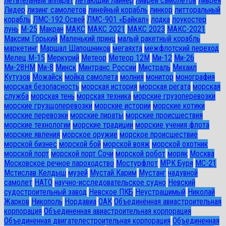
летательный аппарат
летающий лайнер
ливреи самолетов
ливрея
Лидер
лизинг самолетов
линейный корабль
линкор
литторальный
корабль
ЛМС-192 Освей
ЛМС-901 «Байкал»
лодка
лоукостер
лунь
М-25
Макран
МАКС
МАКС 2021
МАКС 2023
МАКС-2021
Максим Горький
Маленький принц
малый ракетный корабль
маркетинг
Маршал Шапошников
мегаяхта
межфлотский переход
Мелец М-15
Меркурий
Метеор
Метеор 12М
Ми-12
Ми-26
Ми-28HM
Ми-8
Минск
Минтранс России
Мистраль
Михаил
Кутузов
Можайск
мойка самолета
молния
монитор
монография
морская безопасность
морская история
морская регата
морская
служба
морская тень
морская техника
морские грузоперевозки
морские грузщоперевозки
морские истории
морские котики
морские перевозки
морские пираты
морские происшествия
морские технологии
морские традиции
морские учения флота
морские явления
морское оружие
морское происшествие
морской бизнес
морской бой
морской вояж
морской охотник
морской порт
морской порт Сочи
морской робот
моряк
Москва
Московское речное пароходство
Мостурфлот
МРК Буря
МС-21
Мстислав Келдыш
музей
Мустай Карим
Мустанг
надувной
самолет
НАТО
научно-исследовательское судно
Невский
судостроительный завод
Невское ПКБ
Неустрашимый
Николай
Жарков
Никополь
Нордавиа
ОАК
Объединённая авиастроительная
корпорация
Объединенная авиастроительная корпорация
Объединенная двигателестроительная корпорация
Объединенная