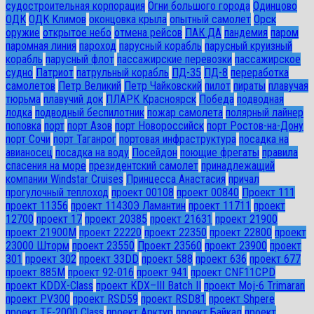
судостроительная корпорация
Огни большого города
Одинцово
ОДК
ОДК Климов
оконцовка крыла
опытный самолет
Орск
оружие
открытое небо
отмена рейсов
ПАК ДА
пандемия
паром
паромная линия
пароход
парусный корабль
парусный круизный
корабль
парусный флот
пассажирские перевозки
пассажирское
судно
Патриот
патрульный корабль
ПД-35
ПД-8
переработка
самолетов
Петр Великий
Петр Чайковский
пилот
пираты
плавучая
тюрьма
плавучий док
ПЛАРК Красноярск
Победа
подводная
лодка
подводный беспилотник
пожар самолета
полярный лайнер
поповка
порт
порт Азов
порт Новороссийск
порт Ростов-на-Дону
порт Сочи
порт Таганрог
портовая инфраструктура
посадка на
авианосец
посадка на воду
Посейдон
поющие фрегаты
правила
спасения на море
президентский самолет
принадлежащий
компании Windstar Cruises
Принцесса Анастасия
причал
прогулочный теплоход
проект 00108
проект 00840
Проект 111
проект 11356
проект 11430Э Ламантин
проект 11711
проект
12700
проект 17
проект 20385
проект 21631
проект 21900
проект 21900М
проект 22220
проект 22350
проект 22800
проект
23000 Шторм
проект 23550
Проект 23560
проект 23900
проект
301
проект 302
проект 33DD
проект 588
проект 636
проект 677
проект 885М
проект 92-016
проект 941
проект CNF11CPD
проект KDDX-Class
проект KDX–III Batch II
проект Moj-6 Trimaran
проект PV300
проект RSD59
проект RSD81
проект Shpere
проект TF-2000 Class
проект Арктур
проект Байкал
проект