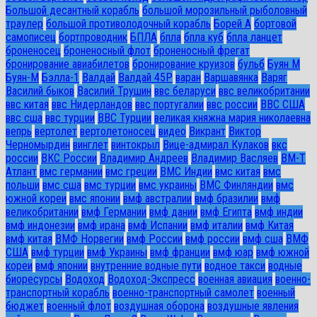
Большой десантный корабль
большой морозильный рыболовный
траулер
большой противолодочный корабль
Борей А
бортовой
самописец
бортпроводник
БПЛА
бпла
бпла куб
бпла ланцет
броненосец
броненосный флот
броненосный фрегат
бронирование авиабилетов
бронирование круизов
бульб
Буян М
Буян-М
Бэлла-1
Валдай
Валдай 45Р
варан
Варшавянка
Варяг
Василий быков
Василий Трушин
ввс беларуси
ввс великобритании
ввс китая
ввс Нидерландов
ввс португалии
ввс россии
ВВС США
ввс сша
ввс турции
ВВС Турции
великая княжна мария николаевна
вепрь
вертолет
вертолетоносец
видео
Викрант
Виктор
Черномырдин
винглет
винтокрыл
Вице-адмирал Кулаков
вкс
россии
ВКС России
Владимир Андреев
Владимир Васляев
ВМ-Т
Атлант
вмс германии
вмс греции
ВМС Индии
вмс китая
вмс
польши
вмс сша
вмс турции
вмс украины
ВМС Финляндии
вмс
южной кореи
вмс японии
вмф австралии
вмф бразилии
вмф
великобритании
вмф Германии
вмф дании
вмф Египта
вмф индии
вмф индонезии
вмф ирана
вмф Испании
вмф италии
вмф Китая
вмф китая
ВМФ Норвегии
вмф России
вмф россии
вмф сша
ВМФ
США
вмф турции
вмф Украины
вмф франции
вмф юар
вмф южной
кореи
вмф японии
внутренние водные пути
водное такси
водные
биоресурсы
Водоход
Водоход-Экспресс
военная авиация
военно-
транспортный корабль
военно-транспортный самолет
военный
бюджет
военный флот
воздушная оборона
воздушные явления