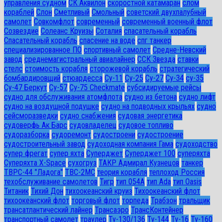
управления судном
СК Аквилон
скоростной катамаран
слом
кораблей
Слон
Сметливый
Смольный
советский двухпалубный
самолет
Совкомфлот
современный
современный военный флот
Созвездие
Солеанс Круизы
Соталия
спасательный корабль
Спасательный корабль
спасение на воде
спг танкер
специализированное ПО
спортивный самолет
Средне-Невский
завод
среднемагистральный авиалайнер
ССК Звезда
ставки
стелс
стоимость корабля
сторожевой корабль
стратегический
бомбардировщий
стюардесса
Су-11
Су-25
Су-27
Су-34
су-35
Су-47 Беркут
Су-57
Су-75 Checkmate
субсидируемые рейсы
судно для обслуживания атомфлота
судно из бетона
судно лифт
судно на воздушной подушке
судно на подводных крыльях
судно
сейсморазведки
судно снабжения
судовая энергетика
судоверфь Ак Барс
судовладелец
судовое топливо
судоразборка
судоремонт
судостроени
судостроение
судостроительный завод
судоходная компания Гама
судоходство
супер фрегат
супер яхта
Суперджет
Суперджет 100
суперяхта
Суперяхта X-Space
сухогруз
ТАКР Адмирал Кузнецов
танкер
ТВРС-44 "Ладога"
ТВС-2МС
теория корабля
теплоход Россия
техобслуживание самолетов
Тигр
тип 054А
тип Ada
тип Oasis
Титаник
Тихий Дон
тихоокеанский круиз
Тихоокеанский флот
тихоокеанский флот
торговый флот
торпеда
Трабзон
тральщик
трансатлантический лайнер
Трансаэро
ТрансКонтейнер
транспортный самолет
траулер
Ту-130/136
Ту-144
Ту-16
Ту-160