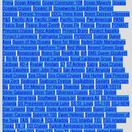
Prima
Ocean Atlantic
Ocean Commuter 108
Ocean Majesty
Oceana
Oceania Cruises
Oceanic III
Oceanwode Expeditions
Olympic
Explorer
Olympic Voyager
OOCL Hong Kong
Orient Express Silenseas
P&O
Pacific Aria
Pacific Dawn
Pacific Venus
Pan American
PANG
Peace Boat
Peace Boat Zenith
Pegas Fly
Pelorus
Picasso
PONANT
Princess Cruises
Prinz Adalbert
Project Bravo
Project Kasatka
Project Luminance
Pullmantur Cruises
PV300VD
Quantas
Queen
Anna
Queen of the Oceans
Race for Water
Raden Eddy Martadinata
Ramform Hyperion
Ramform Titan
Red Wings
Regent Seven Seas
Cruises
Renaissance
Rising Sun
Riyadh Air
rkfl
RMS Queen Elizabeth
2
Ro-Ro
Rotterdam
Royal Caribbean
Royal Caribbean Group
Royal
Caribean
RQ-4
Ryanair
Ryndam
S7
S7 Airlines
Sabre
Saga Cruises
Saga Sapphire
Saint John Paul II
San Antonio
SAS Amatola
Satoshi
Saudi Cruises
Sea Cloud
Sea Cloud Cruises
Sea Hunter
Sea Princess
Sea Zero
Seabourn
Seabourn Ovation
SeaBubbles
Seajets
Selectum
Blu
Serene
SH Minerva
SH Vega
Shiandun
Shivalik
SIGMA 10514
Silver Galapagos
Silver Spirit
Silversea Cruises
SJ-100
Skylink
Airways
Smartavia
Southwind
SpaceJet
Sriwijaya Air
SS Principessa
Jolanda
SS Prinzessin Victoria Luise
SS St. Louis
SSJ 100
SSJ-NEW
Star Legend
Star Pride
Stella Australis
Stokholm
Super Guppy
Super-Caravelle
Superjet 100
Swan Hellenic
Symphony
Symphony of
the Seas
TAIS
Talon-A
TCG Anadolu
TCG Istanbul
TEU
TGG Istanbul
Topaz
TR -3
TUI Cruises
Turkish Aerospace Industries
Turkish
Airlines
Type 003
Type 075
Type 31
Ulstein
United
United Airlines