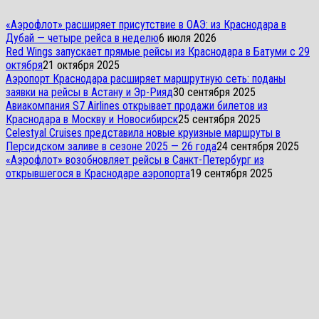
«Аэрофлот» расширяет присутствие в ОАЭ: из Краснодара в
Дубай — четыре рейса в неделю
6 июля 2026
Red Wings запускает прямые рейсы из Краснодара в Батуми с 29
октября
21 октября 2025
Аэропорт Краснодара расширяет маршрутную сеть: поданы
заявки на рейсы в Астану и Эр-Рияд
30 сентября 2025
Авиакомпания S7 Airlines открывает продажи билетов из
Краснодара в Москву и Новосибирск
25 сентября 2025
Celestyal Cruises представила новые круизные маршруты в
Персидском заливе в сезоне 2025 — 26 года
24 сентября 2025
«Аэрофлот» возобновляет рейсы в Санкт-Петербург из
открывшегося в Краснодаре аэропорта
19 сентября 2025