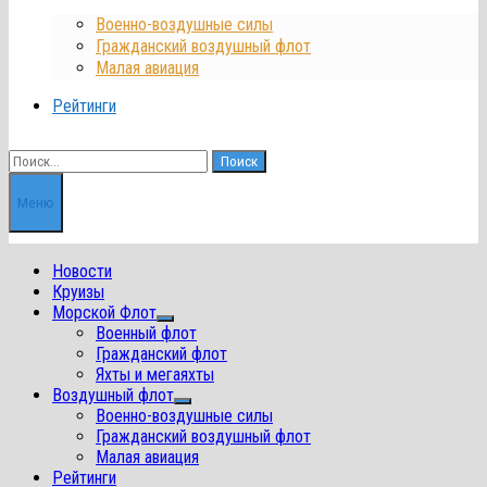
Военно-воздушные силы
Гражданский воздушный флот
Малая авиация
Рейтинги
Найти:
Меню
Новости
Круизы
Морской Флот
Показать
Военный флот
подменю
Гражданский флот
Яхты и мегаяхты
Воздушный флот
Показать
Военно-воздушные силы
подменю
Гражданский воздушный флот
Малая авиация
Рейтинги