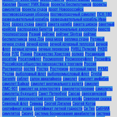
Карелия
Проект УМК Варан
проекты беспилотников
проекты
самолетов
проекты судов
прорт Новороссийск
противовоздушная оборона
противолодочный самолет
ПСК-180
разведывательный корабль
разведывательный корабль Иван
Хрус
разрез судна
ракета
ракета калибр
ракета циркон
ракетный
крейсер
распродажа билетов
региональные аэропорты
реестр
туроператоров
Резкий
рейтинг
рейтинг Skytrax
рейтинг
беспилотников
река Дон
река-море
реплика судна
Ретивый
речное судно
речной круиз
речной круизный теплоход
речной
флот
речные круизы
речные перевозки
РИВЦ Пулково
РКВП
Бора
РЛС
Родина
Рождество Христово
ролкер
Росавиация
росатом
Росатомфлот
Росморпорт
Росморречфлот
Роснефть
Российское общество пароходства и торговли
Россия
Роствертол
ростех
Ростех
Ростуризм
роторный парус
РУМО
Руслан
рыболовный флот
рыбопромысловый флот
Сrystal
Serenity
саблет
салон авиалайнера
самолет
самолет амфибия
самолет Байкал
самолет вертикального взлета
самолет
ЛМС-901
самолет на электротяге
самолетостроение
самолеты
самолеты будущего
Санкт Петербург
Сарсар
сверхзвуковой
самолет
сверхкороткий взлет
Северная верфь
Северная сказка
Северный флот
Севмаш
Сергей Дягилев
Сергей Котов
сертификат ковид
сертификат летной годности
Си Тех
СибНИА
симулятор
Сириус
система бронирования авиабилетов
система