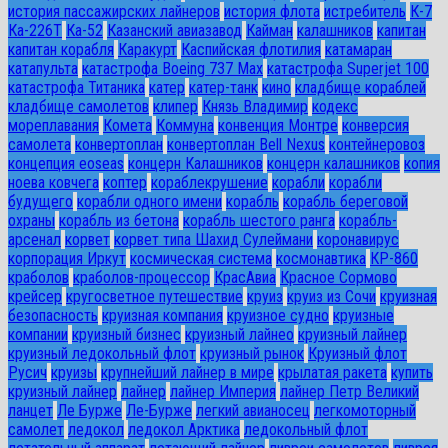
история пассажирских лайнеров
история флота
истребитель
К-7
Ка-226Т
Ка-52
Казанский авиазавод
Кайман
калашников
капитан
капитан корабля
Каракурт
Каспийская флотилия
катамаран
катапульта
катастрофа Boeing 737 Max
катастрофа Superjet 100
катастрофа Титаника
катер
катер-танк
кино
кладбище кораблей
кладбище самолетов
клипер
Князь Владимир
кодекс
мореплавания
Комета
Коммуна
конвенция Монтре
конверсия
самолета
конвертоплан
конвертоплан Bell Nexus
контейнеровоз
концепция eoseas
концерн Калашников
концерн калашников
копия
ноева ковчега
коптер
кораблекрушение
корабли
корабли
будущего
корабли одного имени
корабль
корабль береговой
охраны
корабль из бетона
корабль шестого ранга
корабль-
арсенал
корвет
корвет типа Шахид Сулеймани
коронавирус
корпорация Иркут
космическая система
космонавтика
КР-860
краболов
краболов-процессор
КрасАвиа
Красное Сормово
крейсер
кругосветное путешествие
круиз
круиз из Сочи
круизная
безопасность
круизная компания
круизное судно
круизные
компании
круизный бизнес
круизный лайнео
круизный лайнер
круизный ледокольный флот
круизный рынок
Круизный флот
Русич
круизы
крупнейший лайнер в мире
крылатая ракета
купить
круизный лайнер
лайнер
лайнер Империя
лайнер Петр Великий
ланцет
Ле Бурже
Ле-Бурже
легкий авианосец
легкомоторный
самолет
ледокол
ледокол Арктика
ледокольный флот