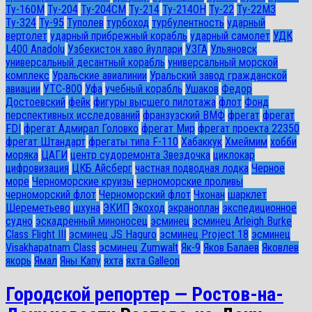
Ту-160М
Ту-204
Ту-204СМ
Ту-214
Ту-214ОН
Ту-22
Ту-22М3
Ту-324
Ту-95
Туполев
турбоход
турбулентность
ударный
вертолет
ударный прибрежный корабль
ударный самолет
УДК
L400 Anadolu
Узбекистон хаво йуллари
УЗГА
Ульяновск
универсальный десантный корабль
универсальный морской
комплекс
Уральские авиалинии
Уральский завод гражданской
авиации
УТС-800
Уфа
учебный корабль
Ушаков
Федор
Достоевский
фейк
фигуры высшего пилотажа
флот
Фонд
перспективных исследований
франзузский ВМФ
фрегат
фрегат
FDI
фрегат Адмирал Головко
фрегат Мир
фрегат проекта 22350
фрегат Штандарт
фрегаты типа F-110
Хабаккук
Хмеймим
хобби
моряка
ЦАГИ
центр судоремонта Звездочка
циклокар
цифровизация
ЦКБ Айсберг
частная подводная лодка
Черное
море
Черноморские круизы
черноморские проливы
черноморский флот
Черноморский флот
Чхонан
шарклет
Шереметьево
шхуна
ЭКИП
Экоход
экраноплан
экспедиционное
судно
эскадренный миноносец
эсминец
эсминец Arleigh Burke
Class Flight III
эсминец JS Haguro
эсминец Project 18
эсминец
Visakhapatnam Class
эсминец Zumwalt
Як-9
Яков Балаев
Яковлев
якорь
Ямал
Яны Капу
яхта
яхта Galleon
Городской репортер — Ростов-на-