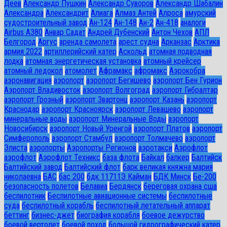
Деев
Александр Пушкин
Александр Суворов
Александр Шабалин
Александра
Александрит
Алиага
Алмаз Антей
Алроса
амурский
судостроительный завод
Ан-124
Ан-148
Ан-2
Ан-418
аналоги
Airbus A380
Анвар Садат
Андрей Дубенский
Антон Чехов
АПЛ
Белгород
Аргус
аренда самолета
арест судна
Арканзас
Арктика
армия 2022
артиллерийский катер
Аскольд
атомная подводная
лодка
атомная энергетическая установка
атомный крейсер
атомный ледокол
атомолет
Афрамакс
афромакс
Аэрокобра
аэронавигация
аэропорт
аэропорт Бегишево
аэропорт Бен Гурион
Аэропорт Владивосток
аэропорт Волгоград
аэропорт Гибралтар
аэропорт Грозный
аэропорт Звартонц
аэропорт Казань
аэропорт
Краснодар
аэропорт Красноярск
аэропорт Левашево
аэропорт
минеральные воды
аэропорт Минеральные Воды
аэропорт
Новосибирск
аэропорт Новый Уренгой
аэропорт Платов
аэропорт
Симферополь
аэропорт Стамбул
аэропорт Толмачево
аэропорт
Элиста
аэропорты
Аэропорты Регионов
аэротакси
Аэрофлот
аэрофлот
Аэрофлот Техникс
база флота
Байкал
балкер
Балтийск
Балтийский завод
Балтийский флот
барк великая княжна мария
николаевна
БАС
бас 200
бдк 11711Э Кайман
БДК Минск
Бе-200
безопасность полетов
Белавиа
Бердянск
береговая охрана сша
беспилотник
Беспилотные авиационные системы
беспилотные
суда
беспилотный корабль
беспилотный летательный аппарат
беттинг
бизнес-джет
биография корабля
боевое дежурство
боевой вертолет
боевой поход
большой гидрографический катер