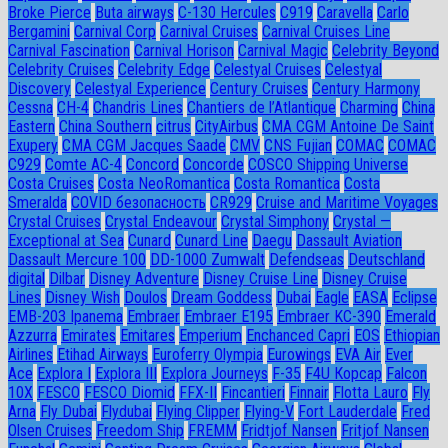
Broke Pierce
Buta airways
C-130 Hercules
C919
Caravella
Carlo
Bergamini
Carnival Corp
Carnival Cruises
Carnival Cruises Line
Carnival Fascination
Carnival Horison
Carnival Magic
Celebrity Beyond
Celebrity Cruises
Celebrity Edge
Celestyal Cruises
Celestyal
Discovery
Celestyal Experience
Century Cruises
Century Harmony
Cessna
CH-4
Chandris Lines
Chantiers de l’Atlantique
Charming
China
Eastern
China Southern
citrus
CityAirbus
CMA CGM Antoine De Saint
Exupery
CMA CGM Jacques Saade
CMV
CNS Fujian
COMAC
COMAC
C929
Comte AC-4
Concord
Concorde
COSCO Shipping Universe
Costa Cruises
Costa NeoRomantica
Costa Romantica
Costa
Smeralda
COVID безопасность
CR929
Cruise and Maritime Voyages
Crystal Cruises
Crystal Endeavour
Crystal Simphony
Crystal —
Exceptional at Sea
Cunard
Cunard Line
Daegu
Dassault Aviation
Dassault Mercure 100
DD-1000 Zumwalt
Defendseas
Deutschland
digital
Dilbar
Disney Adventure
Disney Cruise Line
Disney Cruise
Lines
Disney Wish
Doulos
Dream Goddess
Dubai
Eagle
EASA
Eclipse
EMB-203 Ipanema
Embraer
Embraer E195
Embraer KC-390
Emerald
Azzurra
Emirates
Emitares
Emperium
Enchanced Capri
EOS
Ethiopian
Airlines
Etihad Airways
Euroferry Olympia
Eurowings
EVA Air
Ever
Ace
Explora I
Explora III
Explora Journeys
F-35
F4U Корсар
Falcon
10X
FESCO
FESCO Diomid
FFX-II
Fincantieri
Finnair
Flotta Lauro
Fly
Arna
Fly Dubai
Flydubai
Flying Clipper
Flying-V
Fort Lauderdale
Fred
Olsen Cruises
Freedom Ship
FREMM
Fridtjof Nansen
Fritjof Nansen