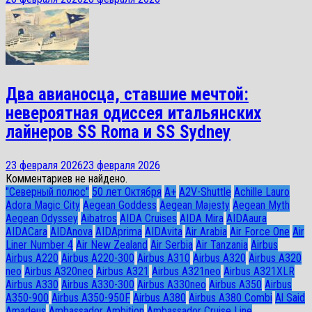
Два авианосца, ставшие мечтой:
невероятная одиссея итальянских
лайнеров SS Roma и SS Sydney
23 февраля 2026
23 февраля 2026
Комментариев не найдено.
"Северный полюс"
50 лет Октября
A+
A2V-Shuttle
Achille Lauro
Adora Magic City
Aegean Goddess
Aegean Majesty
Aegean Myth
Aegean Odyssey
Aibatros
AIDA Cruises
AIDA Mira
AIDAaura
AIDACara
AIDAnova
AIDAprima
AIDAvita
Air Arabia
Air Force One
Air
Liner Number 4
Air New Zealand
Air Serbia
Air Tanzania
Airbus
Airbus A220
Airbus A220-300
Airbus A310
Airbus A320
Airbus A320
neo
Airbus A320neo
Airbus A321
Airbus A321neo
Airbus A321XLR
Airbus A330
Airbus A330-300
Airbus A330neo
Airbus A350
Airbus
A350-900
Airbus A350-950F
Airbus A380
Airbus A380 Combi
Al Said
Amadeus
Ambassador Ambition
Ambassador Cruise Line