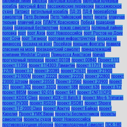
паромная линия
пароход
парусный корабль
парусный круизный
корабль
парусный флот
пассажирские перевозки
пассажирское
судно
Патриот
патрульный корабль
ПД-35
ПД-8
переработка
самолетов
Петр Великий
Петр Чайковский
пилот
пираты
плавучая
тюрьма
плавучий док
ПЛАРК Красноярск
Победа
подводная
лодка
подводный беспилотник
пожар самолета
полярный лайнер
поповка
порт
порт Азов
порт Новороссийск
порт Ростов-на-Дону
порт Сочи
порт Таганрог
портовая инфраструктура
посадка на
авианосец
посадка на воду
Посейдон
поющие фрегаты
правила
спасения на море
президентский самолет
принадлежащий
компании Windstar Cruises
Принцесса Анастасия
причал
прогулочный теплоход
проект 00108
проект 00840
Проект 111
проект 11356
проект 11430Э Ламантин
проект 11711
проект
12700
проект 17
проект 20385
проект 21631
проект 21900
проект 21900М
проект 22220
проект 22350
проект 22800
проект
23000 Шторм
проект 23550
Проект 23560
проект 23900
проект
301
проект 302
проект 33DD
проект 588
проект 636
проект 677
проект 885М
проект 92-016
проект 941
проект CNF11CPD
проект KDDX-Class
проект KDX–III Batch II
проект Moj-6 Trimaran
проект PV300
проект RSD59
проект RSD81
проект Shpere
проект TF-2000 Class
проект Арктур
проект Байкал
проект
Карелия
Проект УМК Варан
проекты беспилотников
проекты
самолетов
проекты судов
прорт Новороссийск
противовоздушная оборона
противолодочный самолет
ПСК-180