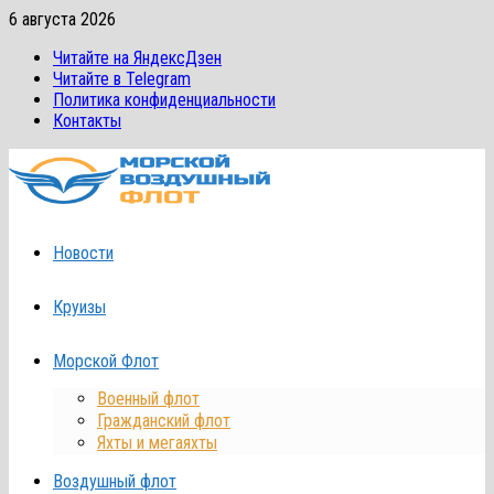
Перейти
6 августа 2026
к
Читайте на ЯндексДзен
содержимому
Читайте в Telegram
Политика конфиденциальности
Контакты
Новости
Круизы
Морской Флот
Военный флот
Гражданский флот
Яхты и мегаяхты
Воздушный флот