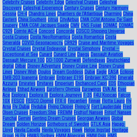
Celebrity Cruises
Celebrity Edge
Celestyal Cruises
Celestyal
Discovery
Celestyal Experience
Century Cruises
Century Harmony
Cessna
CH-4
Chandris Lines
Chantiers de l’Atlantique
Charming
China
Eastern
China Southern
citrus
CityAirbus
CMA CGM Antoine De Saint
Exupery
CMA CGM Jacques Saade
CMV
CNS Fujian
COMAC
COMAC
C929
Comte AC-4
Concord
Concorde
COSCO Shipping Universe
Costa Cruises
Costa NeoRomantica
Costa Romantica
Costa
Smeralda
COVID безопасность
CR929
Cruise and Maritime Voyages
Crystal Cruises
Crystal Endeavour
Crystal Simphony
Crystal —
Exceptional at Sea
Cunard
Cunard Line
Daegu
Dassault Aviation
Dassault Mercure 100
DD-1000 Zumwalt
Defendseas
Deutschland
digital
Dilbar
Disney Adventure
Disney Cruise Line
Disney Cruise
Lines
Disney Wish
Doulos
Dream Goddess
Dubai
Eagle
EASA
Eclipse
EMB-203 Ipanema
Embraer
Embraer E195
Embraer KC-390
Emerald
Azzurra
Emirates
Emitares
Emperium
Enchanced Capri
EOS
Ethiopian
Airlines
Etihad Airways
Euroferry Olympia
Eurowings
EVA Air
Ever
Ace
Explora I
Explora III
Explora Journeys
F-35
F4U Корсар
Falcon
10X
FESCO
FESCO Diomid
FFX-II
Fincantieri
Finnair
Flotta Lauro
Fly
Arna
Fly Dubai
Flydubai
Flying Clipper
Flying-V
Fort Lauderdale
Fred
Olsen Cruises
Freedom Ship
FREMM
Fridtjof Nansen
Fritjof Nansen
Funchal
Gemini
Genting Dream Cruises
Georgian Airways
Global
Dream
Golden Horizon
Götheborg of Sweden
GTLK Asia
Hapag-
Lloyd
Havila Capella
Havila Voyages
Hawk
Helge Ingstad
Heritage
Group
Hi Fly
HMAS Sydney
HMM Algeciras
HMM Oslo
HMS