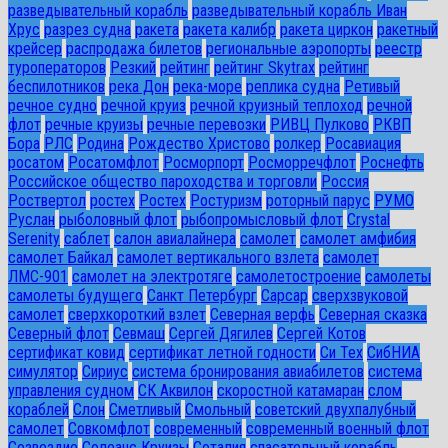
разведывательный корабль
разведывательный корабль Иван
Хрус
разрез судна
ракета
ракета калибр
ракета циркон
ракетный
крейсер
распродажа билетов
региональные аэропорты
реестр
туроператоров
Резкий
рейтинг
рейтинг Skytrax
рейтинг
беспилотников
река Дон
река-море
реплика судна
Ретивый
речное судно
речной круиз
речной круизный теплоход
речной
флот
речные круизы
речные перевозки
РИВЦ Пулково
РКВП
Бора
РЛС
Родина
Рождество Христово
ролкер
Росавиация
росатом
Росатомфлот
Росморпорт
Росморречфлот
Роснефть
Российское общество пароходства и торговли
Россия
Роствертол
ростех
Ростех
Ростуризм
роторный парус
РУМО
Руслан
рыболовный флот
рыбопромысловый флот
Сrystal
Serenity
саблет
салон авиалайнера
самолет
самолет амфибия
самолет Байкал
самолет вертикального взлета
самолет
ЛМС-901
самолет на электротяге
самолетостроение
самолеты
самолеты будущего
Санкт Петербург
Сарсар
сверхзвуковой
самолет
сверхкороткий взлет
Северная верфь
Северная сказка
Северный флот
Севмаш
Сергей Дягилев
Сергей Котов
сертификат ковид
сертификат летной годности
Си Тех
СибНИА
симулятор
Сириус
система бронирования авиабилетов
система
управления судном
СК Аквилон
скоростной катамаран
слом
кораблей
Слон
Сметливый
Смольный
советский двухпалубный
самолет
Совкомфлот
современный
современный военный флот
Созвездие
Солеанс Круизы
Соталия
спасательный корабль