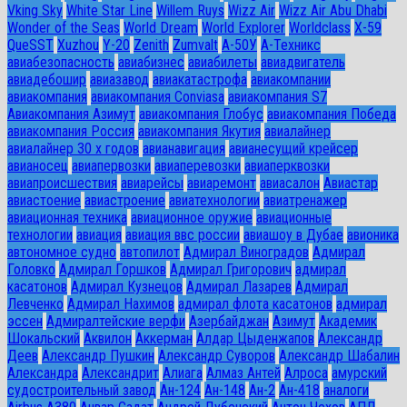
Vking Sky
White Star Line
Willem Ruys
Wizz Air
Wizz Air Abu Dhabi
Wonder of the Seas
World Dream
World Explorer
Worldclass
X-59
QueSST
Xuzhou
Y-20
Zenith
Zumvalt
А-50У
А-Техникс
авиабезопасность
авиабизнес
авиабилеты
авиадвигатель
авиадебошир
авиазавод
авиакатастрофа
авиакомпании
авиакомпания
авиакомпания Conviasa
авиакомпания S7
Авиакомпания Азимут
авиакомпания Глобус
авиакомпания Победа
авиакомпания Россия
авиакомпания Якутия
авиалайнер
авиалайнер 30 х годов
авианавигация
авианесущий крейсер
авианосец
авиапервозки
авиаперевозки
авиаперквозки
авиапроисшествия
авиарейсы
авиаремонт
авиасалон
Авиастар
авиастоение
авиастроение
авиатехнологии
авиатренажер
авиационная техника
авиационное оружие
авиационные
технологии
авиация
авиация ввс россии
авиашоу в Дубае
авионика
автономное судно
автопилот
Адмирал Виноградов
Адмирал
Головко
Адмирал Горшков
Адмирал Григорович
адмирал
касатонов
Адмирал Кузнецов
Адмирал Лазарев
Адмирал
Левченко
Адмирал Нахимов
адмирал флота касатонов
адмирал
эссен
Адмиралтейские верфи
Азербайджан
Азимут
Академик
Шокальский
Аквилон
Аккерман
Алдар Цыденжапов
Александр
Деев
Александр Пушкин
Александр Суворов
Александр Шабалин
Александра
Александрит
Алиага
Алмаз Антей
Алроса
амурский
судостроительный завод
Ан-124
Ан-148
Ан-2
Ан-418
аналоги