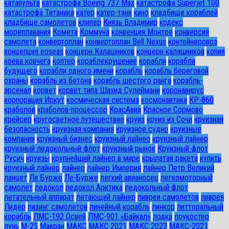
катапульта
катастрофа Boeing 737 Max
катастрофа Superjet 100
катастрофа Титаника
катер
катер-танк
кино
кладбище кораблей
кладбище самолетов
клипер
Князь Владимир
кодекс
мореплавания
Комета
Коммуна
конвенция Монтре
конверсия
самолета
конвертоплан
конвертоплан Bell Nexus
контейнеровоз
концепция eoseas
концерн Калашников
концерн калашников
копия
ноева ковчега
коптер
кораблекрушение
корабли
корабли
будущего
корабли одного имени
корабль
корабль береговой
охраны
корабль из бетона
корабль шестого ранга
корабль-
арсенал
корвет
корвет типа Шахид Сулеймани
коронавирус
корпорация Иркут
космическая система
космонавтика
КР-860
краболов
краболов-процессор
КрасАвиа
Красное Сормово
крейсер
кругосветное путешествие
круиз
круиз из Сочи
круизная
безопасность
круизная компания
круизное судно
круизные
компании
круизный бизнес
круизный лайнео
круизный лайнер
круизный ледокольный флот
круизный рынок
Круизный флот
Русич
круизы
крупнейший лайнер в мире
крылатая ракета
купить
круизный лайнер
лайнер
лайнер Империя
лайнер Петр Великий
ланцет
Ле Бурже
Ле-Бурже
легкий авианосец
легкомоторный
самолет
ледокол
ледокол Арктика
ледокольный флот
летательный аппарат
летающий лайнер
ливреи самолетов
ливрея
Лидер
лизинг самолетов
линейный корабль
линкор
литторальный
корабль
ЛМС-192 Освей
ЛМС-901 «Байкал»
лодка
лоукостер
лунь
М-25
Макран
МАКС
МАКС 2021
МАКС 2023
МАКС-2021