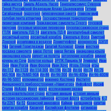
гайка иисуса
Гамаль Абдель Насер
Генералиссимус Суворов
Герой Российской Федерации Алдар Цыденжапов
Гетман
Сагайдачный
гидроузел
гиперзвуковая ракета
главком вмф
голубая лента атлантики
Государственная транспортная
лизинговая компания
Гражданские самолеты Сухого
грузовой
парусник
грузовые морские перевозки
грузопассажирское судно
ГТЛК
двигатель ПД-14
двигатель ПД-8
двухпалубный самолет
десантный катер
десантный корабль
Джеральд Форд
Дмитрий
Донской
дозаправка в воздухе
Донинтурфлот
дрононосец
ДЭПЛ
Уфа
Евгений Горигледжан
Евпатий Коловрат
Ермак
жесткая
посадка самолета
завод Лотос
завод Янтарь
заканцовка крыла
законцовка крыла
запрет на полеты
затопление корабля
зимние
круизы из Сочи
Золотое кольцо
ЗРПК Панцирь М
Зумвальт
Иван
Грен
Иван Рогов
Иван Фролов
Иван Хрус
Игорь Глухов
игры
Ил-112
Ил-112В
Ил-114-300
Ил-196
Ил-38
Ил-66
Ил-74
Ил-76
МД-90А
Ил-76МД-90А
Ил-86
Ил-96-300
Ил-96-400м
Ил-96-400М
Ил-96-500Т
иллюминатор
инженер Костенко
Институт
Авиационного приборостроения «Навигатор»
Инфофлот
Иосиф
Сталин
ИрАэро
Иркут
иркут
исследования океана
исследовательское судно
истоиия авиации
история авиации
история пассажирских лайнеров
история флота
истребитель
К-7
Ка-226Т
Ка-52
Казанский авиазавод
Кайман
калашников
капитан
капитан корабля
Каракурт
Каспийская флотилия
катамаран