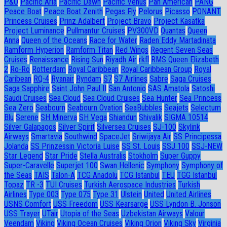
P&O
Pacific Aria
Pacific Dawn
Pacific Venus
Pan American
PANG
Peace Boat
Peace Boat Zenith
Pegas Fly
Pelorus
Picasso
PONANT
Princess Cruises
Prinz Adalbert
Project Bravo
Project Kasatka
Project Luminance
Pullmantur Cruises
PV300VD
Quantas
Queen
Anna
Queen of the Oceans
Race for Water
Raden Eddy Martadinata
Ramform Hyperion
Ramform Titan
Red Wings
Regent Seven Seas
Cruises
Renaissance
Rising Sun
Riyadh Air
rkfl
RMS Queen Elizabeth
2
Ro-Ro
Rotterdam
Royal Caribbean
Royal Caribbean Group
Royal
Caribean
RQ-4
Ryanair
Ryndam
S7
S7 Airlines
Sabre
Saga Cruises
Saga Sapphire
Saint John Paul II
San Antonio
SAS Amatola
Satoshi
Saudi Cruises
Sea Cloud
Sea Cloud Cruises
Sea Hunter
Sea Princess
Sea Zero
Seabourn
Seabourn Ovation
SeaBubbles
Seajets
Selectum
Blu
Serene
SH Minerva
SH Vega
Shiandun
Shivalik
SIGMA 10514
Silver Galapagos
Silver Spirit
Silversea Cruises
SJ-100
Skylink
Airways
Smartavia
Southwind
SpaceJet
Sriwijaya Air
SS Principessa
Jolanda
SS Prinzessin Victoria Luise
SS St. Louis
SSJ 100
SSJ-NEW
Star Legend
Star Pride
Stella Australis
Stokholm
Super Guppy
Super-Caravelle
Superjet 100
Swan Hellenic
Symphony
Symphony of
the Seas
TAIS
Talon-A
TCG Anadolu
TCG Istanbul
TEU
TGG Istanbul
Topaz
TR -3
TUI Cruises
Turkish Aerospace Industries
Turkish
Airlines
Type 003
Type 075
Type 31
Ulstein
United
United Airlines
USNS Comfort
USS Freedom
USS Kearsarge
USS Lyndon B. Jonson
USS Trayer
UTair
Utopia of the Seas
Uzbekistan Airways
Valour
Veendam
Viking
Viking Ocean Cruises
Viking Orion
Viking Sky
Virginia