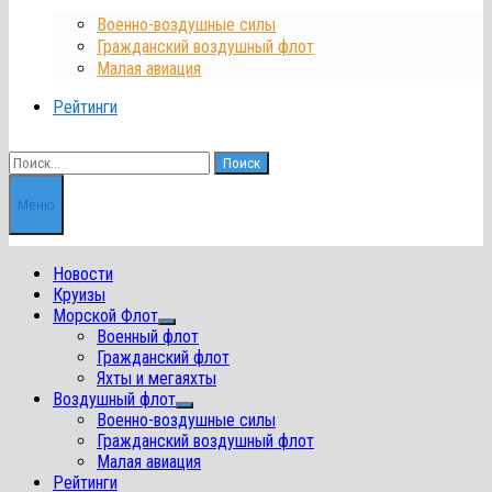
Военно-воздушные силы
Гражданский воздушный флот
Малая авиация
Рейтинги
Найти:
Меню
Новости
Круизы
Морской Флот
Показать
Военный флот
подменю
Гражданский флот
Яхты и мегаяхты
Воздушный флот
Показать
Военно-воздушные силы
подменю
Гражданский воздушный флот
Малая авиация
Рейтинги