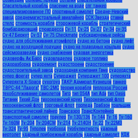
Спасательный корабль
спасение на воде
спг танкер
специализированное ПО
спортивный самолет
Средне-Невский
завод
среднемагистральный авиалайнер
ССК Звезда
ставки
стелс
стоимость корабля
сторожевой корабль
стратегический
бомбардировщий
стюардесса
Су-11
Су-25
Су-27
Су-34
су-35
Су-47 Беркут
Су-57
Су-75 Checkmate
субсидируемые рейсы
судно для обслуживания атомфлота
судно из бетона
судно лифт
судно на воздушной подушке
судно на подводных крыльях
судно
сейсморазведки
судно снабжения
судовая энергетика
судоверфь Ак Барс
судовладелец
судовое топливо
судоразборка
судоремонт
судостроени
судостроение
судостроительный завод
судоходная компания Гама
судоходство
супер фрегат
супер яхта
Суперджет
Суперджет 100
суперяхта
Суперяхта X-Space
сухогруз
ТАКР Адмирал Кузнецов
танкер
ТВРС-44 "Ладога"
ТВС-2МС
теория корабля
теплоход Россия
техобслуживание самолетов
Тигр
тип 054А
тип Ada
тип Oasis
Титаник
Тихий Дон
тихоокеанский круиз
Тихоокеанский флот
тихоокеанский флот
торговый флот
торпеда
Трабзон
тральщик
трансатлантический лайнер
Трансаэро
ТрансКонтейнер
транспортный самолет
траулер
Ту-130/136
Ту-144
Ту-16
Ту-160
Ту-160М
Ту-204
Ту-204СМ
Ту-214
Ту-214ОН
Ту-22
Ту-22М3
Ту-324
Ту-95
Туполев
турбоход
турбулентность
ударный
вертолет
ударный прибрежный корабль
ударный самолет
УДК