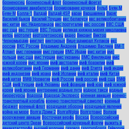
броненосец
броненосный флот
броненосный фрегат
бронирование авиабилетов
бронирование круизов
бульб
Буян М
Буян-М
Бэлла-1
Валдай
Валдай 45Р
варан
Варшавянка
Варяг
Василий быков
Василий Трушин
ввс беларуси
ввс великобритании
ввс китая
ввс Нидерландов
ввс португалии
ввс россии
ВВС США
ввс сша
ввс турции
ВВС Турции
великая княжна мария николаевна
вепрь
вертолет
вертолетоносец
видео
Викрант
Виктор
Черномырдин
винглет
винтокрыл
Вице-адмирал Кулаков
вкс
россии
ВКС России
Владимир Андреев
Владимир Васляев
ВМ-Т
Атлант
вмс германии
вмс греции
ВМС Индии
вмс китая
вмс
польши
вмс сша
вмс турции
вмс украины
ВМС Финляндии
вмс
южной кореи
вмс японии
вмф австралии
вмф бразилии
вмф
великобритании
вмф Германии
вмф дании
вмф Египта
вмф индии
вмф индонезии
вмф ирана
вмф Испании
вмф италии
вмф Китая
вмф китая
ВМФ Норвегии
вмф России
вмф россии
вмф сша
ВМФ
США
вмф турции
вмф Украины
вмф франции
вмф юар
вмф южной
кореи
вмф японии
внутренние водные пути
водное такси
водные
биоресурсы
Водоход
Водоход-Экспресс
военная авиация
военно-
транспортный корабль
военно-транспортный самолет
военный
бюджет
военный флот
воздушная оборона
воздушные явления
война на море
Волга Дрим 2
ВолгаWolga
Волготранс
Волхов
вооружение авиации
Восточная верфь
Восход
Всероссийский
детский центр Океан
Всероссийский круизный форум
выжить в
авиакатастрофе
вышний волочек
газовоз
газотурбоход
Гайворон