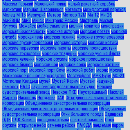
Максим Горький
Маленький принц
малый ракетный корабль
маркетинг
Маршал Шапошников
мегаяхта
межфлотский переход
Мелец М-15
Меркурий
Метеор
Метеор 12М
Ми-12
Ми-26
Ми-28HM
Ми-8
Минск
Минтранс России
Мистраль
Михаил
Кутузов
Можайск
мойка самолета
молния
монитор
монография
морская безопасность
морская история
морская регата
морская
служба
морская тень
морская техника
морские грузоперевозки
морские грузщоперевозки
морские истории
морские котики
морские перевозки
морские пираты
морские происшествия
морские технологии
морские традиции
морские учения флота
морские явления
морское оружие
морское происшествие
морской бизнес
морской бой
морской вояж
морской охотник
морской порт
морской порт Сочи
морской робот
моряк
Москва
Московское речное пароходство
Мостурфлот
МРК Буря
МС-21
Мстислав Келдыш
музей
Мустай Карим
Мустанг
надувной
самолет
НАТО
научно-исследовательское судно
Невский
судостроительный завод
Невское ПКБ
Неустрашимый
Николай
Жарков
Никополь
Нордавиа
ОАК
Объединённая авиастроительная
корпорация
Объединенная авиастроительная корпорация
Объединенная двигателестроительная корпорация
Объединенная
судостроительная корпорация
Огни большого города
Одинцово
ОДК
ОДК Климов
оконцовка крыла
опытный самолет
Орск
оружие
открытое небо
отмена рейсов
ПАК ДА
пандемия
паром