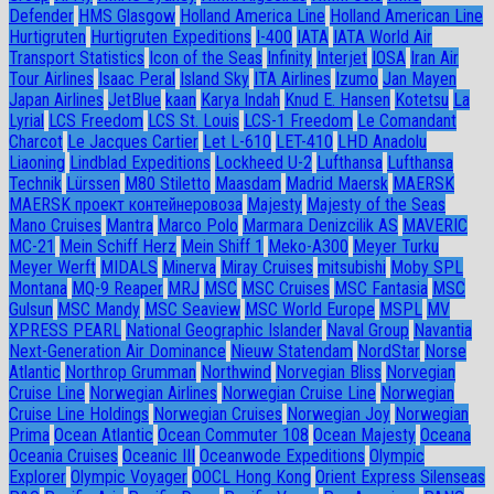
Defender
HMS Glasgow
Holland America Line
Holland American Line
Hurtigruten
Hurtigruten Expeditions
I-400
IATA
IATA World Air
Transport Statistics
Icon of the Seas
Infinity
Interjet
IOSA
Iran Air
Tour Airlines
Isaac Peral
Island Sky
ITA Airlines
Izumo
Jan Mayen
Japan Airlines
JetBlue
kaan
Karya Indah
Knud E. Hansen
Kotetsu
La
Lyrial
LCS Freedom
LCS St. Louis
LCS-1 Freedom
Le Comandant
Charcot
Le Jacques Cartier
Let L-610
LET-410
LHD Anadolu
Liaoning
Lindblad Expeditions
Lockheed U-2
Lufthansa
Lufthansa
Technik
Lürssen
M80 Stiletto
Maasdam
Madrid Maersk
MAERSK
MAERSK проект контейнеровоза
Majesty
Majesty of the Seas
Mano Cruises
Mantra
Marco Polo
Marmara Denizcilik AS
MAVERIC
MC-21
Mein Schiff Herz
Mein Shiff 1
Meko-A300
Meyer Turku
Meyer Werft
MIDALS
Minerva
Miray Cruises
mitsubishi
Moby SPL
Montana
MQ-9 Reaper
MRJ
MSC
MSC Cruises
MSC Fantasia
MSC
Gulsun
MSC Mandy
MSC Seaview
MSC World Europe
MSPL
MV
XPRESS PEARL
National Geographic Islander
Naval Group
Navantia
Next-Generation Air Dominance
Nieuw Statendam
NordStar
Norse
Atlantic
Northrop Grumman
Northwind
Norvegian Bliss
Norvegian
Cruise Line
Norwegian Airlines
Norwegian Cruise Line
Norwegian
Cruise Line Holdings
Norwegian Cruises
Norwegian Joy
Norwegian
Prima
Ocean Atlantic
Ocean Commuter 108
Ocean Majesty
Oceana
Oceania Cruises
Oceanic III
Oceanwode Expeditions
Olympic
Explorer
Olympic Voyager
OOCL Hong Kong
Orient Express Silenseas