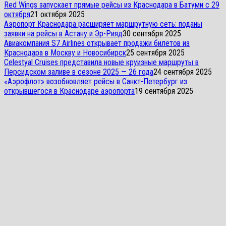
Red Wings запускает прямые рейсы из Краснодара в Батуми с 29
октября
21 октября 2025
Аэропорт Краснодара расширяет маршрутную сеть: поданы
заявки на рейсы в Астану и Эр-Рияд
30 сентября 2025
Авиакомпания S7 Airlines открывает продажи билетов из
Краснодара в Москву и Новосибирск
25 сентября 2025
Celestyal Cruises представила новые круизные маршруты в
Персидском заливе в сезоне 2025 — 26 года
24 сентября 2025
«Аэрофлот» возобновляет рейсы в Санкт-Петербург из
открывшегося в Краснодаре аэропорта
19 сентября 2025