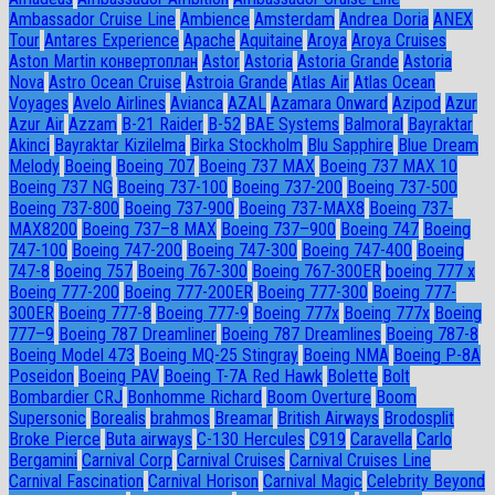
Ambassador Сruise Line
Ambience
Amsterdam
Andrea Doria
ANEX
Tour
Antares Experience
Apache
Aquitaine
Aroya
Aroya Cruises
Aston Martin конвертоплан
Astor
Astoria
Astoria Grande
Astoria
Nova
Astro Ocean Cruise
Astroia Grande
Atlas Air
Atlas Ocean
Voyages
Avelo Airlines
Avianca
AZAL
Azamara Onward
Azipod
Azur
Azur Air
Azzam
B-21 Raider
B-52
BAE Systems
Balmoral
Bayraktar
Akinci
Bayraktar Kizilelma
Birka Stockholm
Blu Sapphire
Blue Dream
Melody
Boeing
Boeing 707
Boeing 737 MAX
Boeing 737 MAX 10
Boeing 737 NG
Boeing 737-100
Boeing 737-200
Boeing 737-500
Boeing 737-800
Boeing 737-900
Boeing 737-MAX8
Boeing 737-
MAX8200
Boeing 737–8 MAX
Boeing 737–900
Boeing 747
Boeing
747-100
Boeing 747-200
Boeing 747-300
Boeing 747-400
Boeing
747-8
Boeing 757
Boeing 767-300
Boeing 767-300ER
boeing 777 x
Boeing 777-200
Boeing 777-200ER
Boeing 777-300
Boeing 777-
300ER
Boeing 777-8
Boeing 777-9
Boeing 777x
Boeing 777х
Boeing
777–9
Boeing 787 Dreamliner
Boeing 787 Dreamlines
Boeing 787-8
Boeing Model 473
Boeing MQ-25 Stingray
Boeing NMA
Boeing P-8A
Poseidon
Boeing PAV
Boeing T-7A Red Hawk
Bolette
Bolt
Bombardier CRJ
Bonhomme Richard
Boom Overture
Boom
Supersonic
Borealis
brahmos
Breamar
British Airways
Brodosplit
Broke Pierce
Buta airways
C-130 Hercules
C919
Caravella
Carlo
Bergamini
Carnival Corp
Carnival Cruises
Carnival Cruises Line
Carnival Fascination
Carnival Horison
Carnival Magic
Celebrity Beyond