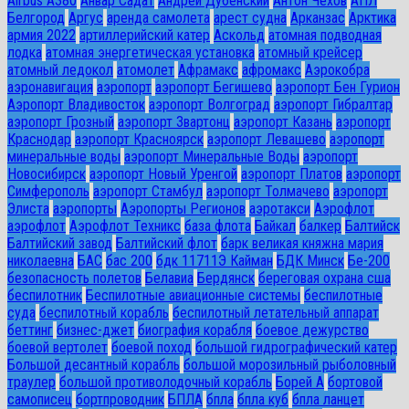
Airbus A380
Анвар Садат
Андрей Дубенский
Антон Чехов
АПЛ
Белгород
Аргус
аренда самолета
арест судна
Арканзас
Арктика
армия 2022
артиллерийский катер
Аскольд
атомная подводная
лодка
атомная энергетическая установка
атомный крейсер
атомный ледокол
атомолет
Афрамакс
афромакс
Аэрокобра
аэронавигация
аэропорт
аэропорт Бегишево
аэропорт Бен Гурион
Аэропорт Владивосток
аэропорт Волгоград
аэропорт Гибралтар
аэропорт Грозный
аэропорт Звартонц
аэропорт Казань
аэропорт
Краснодар
аэропорт Красноярск
аэропорт Левашево
аэропорт
минеральные воды
аэропорт Минеральные Воды
аэропорт
Новосибирск
аэропорт Новый Уренгой
аэропорт Платов
аэропорт
Симферополь
аэропорт Стамбул
аэропорт Толмачево
аэропорт
Элиста
аэропорты
Аэропорты Регионов
аэротакси
Аэрофлот
аэрофлот
Аэрофлот Техникс
база флота
Байкал
балкер
Балтийск
Балтийский завод
Балтийский флот
барк великая княжна мария
николаевна
БАС
бас 200
бдк 11711Э Кайман
БДК Минск
Бе-200
безопасность полетов
Белавиа
Бердянск
береговая охрана сша
беспилотник
Беспилотные авиационные системы
беспилотные
суда
беспилотный корабль
беспилотный летательный аппарат
беттинг
бизнес-джет
биография корабля
боевое дежурство
боевой вертолет
боевой поход
большой гидрографический катер
Большой десантный корабль
большой морозильный рыболовный
траулер
большой противолодочный корабль
Борей А
бортовой
самописец
бортпроводник
БПЛА
бпла
бпла куб
бпла ланцет