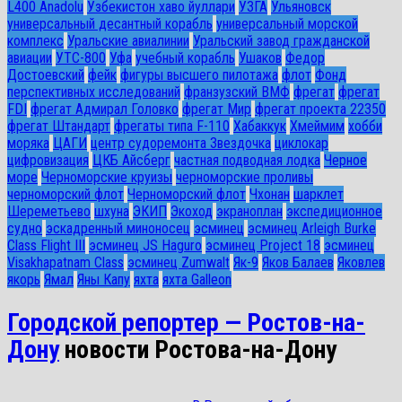
L400 Anadolu
Узбекистон хаво йуллари
УЗГА
Ульяновск
универсальный десантный корабль
универсальный морской
комплекс
Уральские авиалинии
Уральский завод гражданской
авиации
УТС-800
Уфа
учебный корабль
Ушаков
Федор
Достоевский
фейк
фигуры высшего пилотажа
флот
Фонд
перспективных исследований
франзузский ВМФ
фрегат
фрегат
FDI
фрегат Адмирал Головко
фрегат Мир
фрегат проекта 22350
фрегат Штандарт
фрегаты типа F-110
Хабаккук
Хмеймим
хобби
моряка
ЦАГИ
центр судоремонта Звездочка
циклокар
цифровизация
ЦКБ Айсберг
частная подводная лодка
Черное
море
Черноморские круизы
черноморские проливы
черноморский флот
Черноморский флот
Чхонан
шарклет
Шереметьево
шхуна
ЭКИП
Экоход
экраноплан
экспедиционное
судно
эскадренный миноносец
эсминец
эсминец Arleigh Burke
Class Flight III
эсминец JS Haguro
эсминец Project 18
эсминец
Visakhapatnam Class
эсминец Zumwalt
Як-9
Яков Балаев
Яковлев
якорь
Ямал
Яны Капу
яхта
яхта Galleon
Городской репортер — Ростов-на-
Дону
новости Ростова-на-Дону