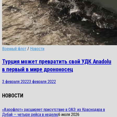
Военный флот
/
Новости
Турция может превратить свой УДК Anadolu
в первый в мире дрононосец
3 февраля 2022
3 февраля 2022
НОВОСТИ
«Аэрофлот» расширяет присутствие в ОАЭ: из Краснодара в
Дубай — четыре рейса в неделю
6 июля 2026