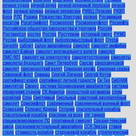
речное судно
речной круиз
речной круизный теплоход
речной
флот
речные круизы
речные перевозки
РИВЦ Пулково
РКВП
Бора
РЛС
Родина
Рождество Христово
ролкер
Росавиация
росатом
Росатомфлот
Росморпорт
Росморречфлот
Роснефть
Российское общество пароходства и торговли
Россия
Роствертол
ростех
Ростех
Ростуризм
роторный парус
РУМО
Руслан
рыболовный флот
рыбопромысловый флот
Сrystal
Serenity
саблет
салон авиалайнера
самолет
самолет амфибия
самолет Байкал
самолет вертикального взлета
самолет
ЛМС-901
самолет на электротяге
самолетостроение
самолеты
самолеты будущего
Санкт Петербург
Сарсар
сверхзвуковой
самолет
сверхкороткий взлет
Северная верфь
Северная сказка
Северный флот
Севмаш
Сергей Дягилев
Сергей Котов
сертификат ковид
сертификат летной годности
Си Тех
СибНИА
симулятор
Сириус
система бронирования авиабилетов
система
управления судном
СК Аквилон
скоростной катамаран
слом
кораблей
Слон
Сметливый
Смольный
советский двухпалубный
самолет
Совкомфлот
современный
современный военный флот
Созвездие
Солеанс Круизы
Соталия
спасательный корабль
Спасательный корабль
спасение на воде
спг танкер
специализированное ПО
спортивный самолет
Средне-Невский
завод
среднемагистральный авиалайнер
ССК Звезда
ставки
стелс
стоимость корабля
сторожевой корабль
стратегический