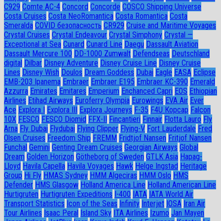
C929
Comte AC-4
Concord
Concorde
COSCO Shipping Universe
Costa Cruises
Costa NeoRomantica
Costa Romantica
Costa
Smeralda
COVID безопасность
CR929
Cruise and Maritime Voyages
Crystal Cruises
Crystal Endeavour
Crystal Simphony
Crystal —
Exceptional at Sea
Cunard
Cunard Line
Daegu
Dassault Aviation
Dassault Mercure 100
DD-1000 Zumwalt
Defendseas
Deutschland
digital
Dilbar
Disney Adventure
Disney Cruise Line
Disney Cruise
Lines
Disney Wish
Doulos
Dream Goddess
Dubai
Eagle
EASA
Eclipse
EMB-203 Ipanema
Embraer
Embraer E195
Embraer KC-390
Emerald
Azzurra
Emirates
Emitares
Emperium
Enchanced Capri
EOS
Ethiopian
Airlines
Etihad Airways
Euroferry Olympia
Eurowings
EVA Air
Ever
Ace
Explora I
Explora III
Explora Journeys
F-35
F4U Корсар
Falcon
10X
FESCO
FESCO Diomid
FFX-II
Fincantieri
Finnair
Flotta Lauro
Fly
Arna
Fly Dubai
Flydubai
Flying Clipper
Flying-V
Fort Lauderdale
Fred
Olsen Cruises
Freedom Ship
FREMM
Fridtjof Nansen
Fritjof Nansen
Funchal
Gemini
Genting Dream Cruises
Georgian Airways
Global
Dream
Golden Horizon
Götheborg of Sweden
GTLK Asia
Hapag-
Lloyd
Havila Capella
Havila Voyages
Hawk
Helge Ingstad
Heritage
Group
Hi Fly
HMAS Sydney
HMM Algeciras
HMM Oslo
HMS
Defender
HMS Glasgow
Holland America Line
Holland American Line
Hurtigruten
Hurtigruten Expeditions
I-400
IATA
IATA World Air
Transport Statistics
Icon of the Seas
Infinity
Interjet
IOSA
Iran Air
Tour Airlines
Isaac Peral
Island Sky
ITA Airlines
Izumo
Jan Mayen