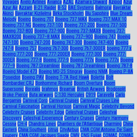
Voyages
Avelo Airlines
Avianca
AZAL
Azamara Onward
Azipod
Azur
Azur Air
Azzam
B-21 Raider
B-52
BAE Systems
Balmoral
Bayraktar
Akinci
Bayraktar Kizilelma
Birka Stockholm
Blu Sapphire
Blue Dream
Melody
Boeing
Boeing 707
Boeing 737 MAX
Boeing 737 MAX 10
Boeing 737 NG
Boeing 737-100
Boeing 737-200
Boeing 737-500
Boeing 737-800
Boeing 737-900
Boeing 737-MAX8
Boeing 737-
MAX8200
Boeing 737–8 MAX
Boeing 737–900
Boeing 747
Boeing
747-100
Boeing 747-200
Boeing 747-300
Boeing 747-400
Boeing
747-8
Boeing 757
Boeing 767-300
Boeing 767-300ER
boeing 777 x
Boeing 777-200
Boeing 777-200ER
Boeing 777-300
Boeing 777-
300ER
Boeing 777-8
Boeing 777-9
Boeing 777x
Boeing 777х
Boeing
777–9
Boeing 787 Dreamliner
Boeing 787 Dreamlines
Boeing 787-8
Boeing Model 473
Boeing MQ-25 Stingray
Boeing NMA
Boeing P-8A
Poseidon
Boeing PAV
Boeing T-7A Red Hawk
Bolette
Bolt
Bombardier CRJ
Bonhomme Richard
Boom Overture
Boom
Supersonic
Borealis
brahmos
Breamar
British Airways
Brodosplit
Broke Pierce
Buta airways
C-130 Hercules
C919
Caravella
Carlo
Bergamini
Carnival Corp
Carnival Cruises
Carnival Cruises Line
Carnival Fascination
Carnival Horison
Carnival Magic
Celebrity Beyond
Celebrity Cruises
Celebrity Edge
Celestyal Cruises
Celestyal
Discovery
Celestyal Experience
Century Cruises
Century Harmony
Cessna
CH-4
Chandris Lines
Chantiers de l’Atlantique
Charming
China
Eastern
China Southern
citrus
CityAirbus
CMA CGM Antoine De Saint
Exupery
CMA CGM Jacques Saade
CMV
CNS Fujian
COMAC
COMAC