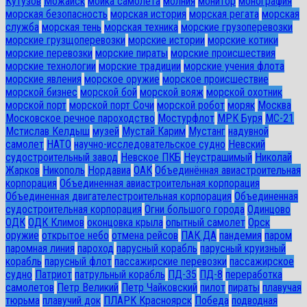
Кутузов
Можайск
мойка самолета
молния
монитор
монография
морская безопасность
морская история
морская регата
морская
служба
морская тень
морская техника
морские грузоперевозки
морские грузщоперевозки
морские истории
морские котики
морские перевозки
морские пираты
морские происшествия
морские технологии
морские традиции
морские учения флота
морские явления
морское оружие
морское происшествие
морской бизнес
морской бой
морской вояж
морской охотник
морской порт
морской порт Сочи
морской робот
моряк
Москва
Московское речное пароходство
Мостурфлот
МРК Буря
МС-21
Мстислав Келдыш
музей
Мустай Карим
Мустанг
надувной
самолет
НАТО
научно-исследовательское судно
Невский
судостроительный завод
Невское ПКБ
Неустрашимый
Николай
Жарков
Никополь
Нордавиа
ОАК
Объединённая авиастроительная
корпорация
Объединенная авиастроительная корпорация
Объединенная двигателестроительная корпорация
Объединенная
судостроительная корпорация
Огни большого города
Одинцово
ОДК
ОДК Климов
оконцовка крыла
опытный самолет
Орск
оружие
открытое небо
отмена рейсов
ПАК ДА
пандемия
паром
паромная линия
пароход
парусный корабль
парусный круизный
корабль
парусный флот
пассажирские перевозки
пассажирское
судно
Патриот
патрульный корабль
ПД-35
ПД-8
переработка
самолетов
Петр Великий
Петр Чайковский
пилот
пираты
плавучая
тюрьма
плавучий док
ПЛАРК Красноярск
Победа
подводная