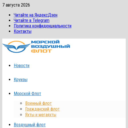
Перейти
7 августа 2026
к
Читайте на ЯндексДзен
содержимому
Читайте в Telegram
Политика конфиденциальности
Контакты
Новости
Круизы
Морской Флот
Военный флот
Гражданский флот
Яхты и мегаяхты
Воздушный флот