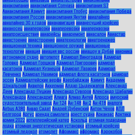
авиакомпания
авиакомпания Conviasa
авиакомпания S7
Авиакомпания Азимут
авиакомпания Глобус
авиакомпания Победа
авиакомпания Россия
авиакомпания Якутия
авиалайнер
авиалайнер 30 х годов
авианавигация
авианесущий крейсер
авианосец
авиапервозки
авиаперевозки
авиаперквозки
авиапроисшествия
авиарейсы
авиаремонт
авиасалон
Авиастар
авиастоение
авиастроение
авиатехнологии
авиатренажер
авиационная техника
авиационное оружие
авиационные
технологии
авиация
авиация ввс россии
авиашоу в Дубае
авионика
автономное судно
автопилот
Адмирал Виноградов
Адмирал
Головко
Адмирал Горшков
Адмирал Григорович
адмирал
касатонов
Адмирал Кузнецов
Адмирал Лазарев
Адмирал
Левченко
Адмирал Нахимов
адмирал флота касатонов
адмирал
эссен
Адмиралтейские верфи
Азербайджан
Азимут
Академик
Шокальский
Аквилон
Аккерман
Алдар Цыденжапов
Александр
Деев
Александр Пушкин
Александр Суворов
Александр Шабалин
Александра
Александрит
Алиага
Алмаз Антей
Алроса
амурский
судостроительный завод
Ан-124
Ан-148
Ан-2
Ан-418
аналоги
Airbus A380
Анвар Садат
Андрей Дубенский
Антон Чехов
АПЛ
Белгород
Аргус
аренда самолета
арест судна
Арканзас
Арктика
армия 2022
артиллерийский катер
Аскольд
атомная подводная
лодка
атомная энергетическая установка
атомный крейсер
атомный ледокол
атомолет
Афрамакс
афромакс
Аэрокобра