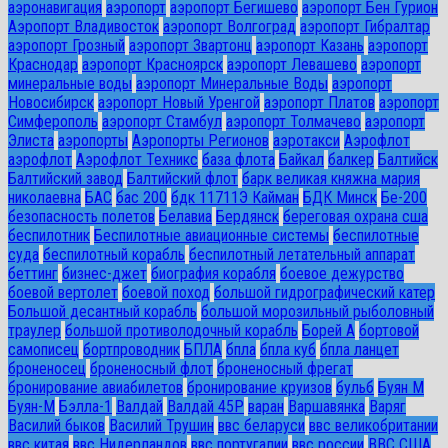
аэронавигация
аэропорт
аэропорт Бегишево
аэропорт Бен Гурион
Аэропорт Владивосток
аэропорт Волгоград
аэропорт Гибралтар
аэропорт Грозный
аэропорт Звартонц
аэропорт Казань
аэропорт
Краснодар
аэропорт Красноярск
аэропорт Левашево
аэропорт
минеральные воды
аэропорт Минеральные Воды
аэропорт
Новосибирск
аэропорт Новый Уренгой
аэропорт Платов
аэропорт
Симферополь
аэропорт Стамбул
аэропорт Толмачево
аэропорт
Элиста
аэропорты
Аэропорты Регионов
аэротакси
Аэрофлот
аэрофлот
Аэрофлот Техникс
база флота
Байкал
балкер
Балтийск
Балтийский завод
Балтийский флот
барк великая княжна мария
николаевна
БАС
бас 200
бдк 11711Э Кайман
БДК Минск
Бе-200
безопасность полетов
Белавиа
Бердянск
береговая охрана сша
беспилотник
Беспилотные авиационные системы
беспилотные
суда
беспилотный корабль
беспилотный летательный аппарат
беттинг
бизнес-джет
биография корабля
боевое дежурство
боевой вертолет
боевой поход
большой гидрографический катер
Большой десантный корабль
большой морозильный рыболовный
траулер
большой противолодочный корабль
Борей А
бортовой
самописец
бортпроводник
БПЛА
бпла
бпла куб
бпла ланцет
броненосец
броненосный флот
броненосный фрегат
бронирование авиабилетов
бронирование круизов
бульб
Буян М
Буян-М
Бэлла-1
Валдай
Валдай 45Р
варан
Варшавянка
Варяг
Василий быков
Василий Трушин
ввс беларуси
ввс великобритании
ввс китая
ввс Нидерландов
ввс португалии
ввс россии
ВВС США