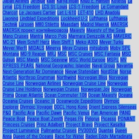
Japan Airlines
JetBlue
kaan
Karya Indah
Knud E. Hansen
Kotetsu
La
Lyrial
LCS Freedom
LCS St. Louis
LCS-1 Freedom
Le Comandant
Charcot
Le Jacques Cartier
Let L-610
LET-410
LHD Anadolu
Liaoning
Lindblad Expeditions
Lockheed U-2
Lufthansa
Lufthansa
Technik
Lürssen
M80 Stiletto
Maasdam
Madrid Maersk
MAERSK
MAERSK проект контейнеровоза
Majesty
Majesty of the Seas
Mano Cruises
Mantra
Marco Polo
Marmara Denizcilik AS
MAVERIC
MC-21
Mein Schiff Herz
Mein Shiff 1
Meko-A300
Meyer Turku
Meyer Werft
MIDALS
Minerva
Miray Cruises
mitsubishi
Moby SPL
Montana
MQ-9 Reaper
MRJ
MSC
MSC Cruises
MSC Fantasia
MSC
Gulsun
MSC Mandy
MSC Seaview
MSC World Europe
MSPL
MV
XPRESS PEARL
National Geographic Islander
Naval Group
Navantia
Next-Generation Air Dominance
Nieuw Statendam
NordStar
Norse
Atlantic
Northrop Grumman
Northwind
Norvegian Bliss
Norvegian
Cruise Line
Norwegian Airlines
Norwegian Cruise Line
Norwegian
Cruise Line Holdings
Norwegian Cruises
Norwegian Joy
Norwegian
Prima
Ocean Atlantic
Ocean Commuter 108
Ocean Majesty
Oceana
Oceania Cruises
Oceanic III
Oceanwode Expeditions
Olympic
Explorer
Olympic Voyager
OOCL Hong Kong
Orient Express Silenseas
P&O
Pacific Aria
Pacific Dawn
Pacific Venus
Pan American
PANG
Peace Boat
Peace Boat Zenith
Pegas Fly
Pelorus
Picasso
PONANT
Princess Cruises
Prinz Adalbert
Project Bravo
Project Kasatka
Project Luminance
Pullmantur Cruises
PV300VD
Quantas
Queen
Anna
Queen of the Oceans
Race for Water
Raden Eddy Martadinata