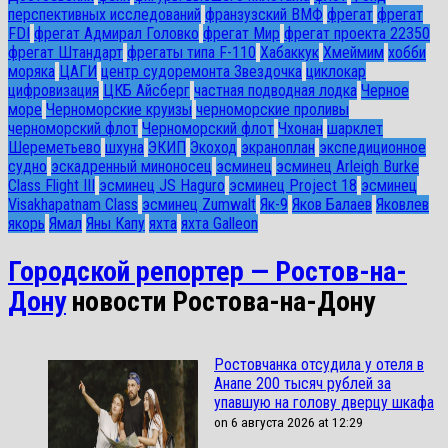
перспективных исследований
франзузский ВМФ
фрегат
фрегат
FDI
фрегат Адмирал Головко
фрегат Мир
фрегат проекта 22350
фрегат Штандарт
фрегаты типа F-110
Хабаккук
Хмеймим
хобби
моряка
ЦАГИ
центр судоремонта Звездочка
циклокар
цифровизация
ЦКБ Айсберг
частная подводная лодка
Черное
море
Черноморские круизы
черноморские проливы
черноморский флот
Черноморский флот
Чхонан
шарклет
Шереметьево
шхуна
ЭКИП
Экоход
экраноплан
экспедиционное
судно
эскадренный миноносец
эсминец
эсминец Arleigh Burke
Class Flight III
эсминец JS Haguro
эсминец Project 18
эсминец
Visakhapatnam Class
эсминец Zumwalt
Як-9
Яков Балаев
Яковлев
якорь
Ямал
Яны Капу
яхта
яхта Galleon
Городской репортер — Ростов-на-
Дону
новости Ростова-на-Дону
Ростовчанка отсудила у отеля в
Анапе 200 тысяч рублей за
упавшую на голову дверцу шкафа
on 6 августа 2026 at 12:29