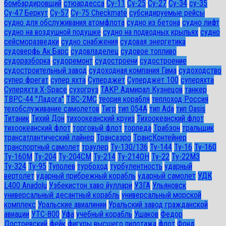
бомбардировщий
стюардесса
Су-11
Су-25
Су-27
Су-34
су-35
Су-47 Беркут
Су-57
Су-75 Checkmate
субсидируемые рейсы
судно для обслуживания атомфлота
судно из бетона
судно лифт
судно на воздушной подушке
судно на подводных крыльях
судно
сейсморазведки
судно снабжения
судовая энергетика
судоверфь Ак Барс
судовладелец
судовое топливо
судоразборка
судоремонт
судостроени
судостроение
судостроительный завод
судоходная компания Гама
судоходство
супер фрегат
супер яхта
Суперджет
Суперджет 100
суперяхта
Суперяхта X-Space
сухогруз
ТАКР Адмирал Кузнецов
танкер
ТВРС-44 "Ладога"
ТВС-2МС
теория корабля
теплоход Россия
техобслуживание самолетов
Тигр
тип 054А
тип Ada
тип Oasis
Титаник
Тихий Дон
тихоокеанский круиз
Тихоокеанский флот
тихоокеанский флот
торговый флот
торпеда
Трабзон
тральщик
трансатлантический лайнер
Трансаэро
ТрансКонтейнер
транспортный самолет
траулер
Ту-130/136
Ту-144
Ту-16
Ту-160
Ту-160М
Ту-204
Ту-204СМ
Ту-214
Ту-214ОН
Ту-22
Ту-22М3
Ту-324
Ту-95
Туполев
турбоход
турбулентность
ударный
вертолет
ударный прибрежный корабль
ударный самолет
УДК
L400 Anadolu
Узбекистон хаво йуллари
УЗГА
Ульяновск
универсальный десантный корабль
универсальный морской
комплекс
Уральские авиалинии
Уральский завод гражданской
авиации
УТС-800
Уфа
учебный корабль
Ушаков
Федор
Достоевский
фейк
фигуры высшего пилотажа
флот
Фонд