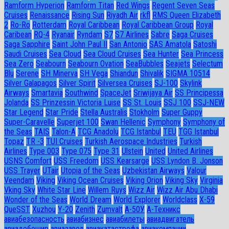
Ramform Hyperion
Ramform Titan
Red Wings
Regent Seven Seas
Cruises
Renaissance
Rising Sun
Riyadh Air
rkfl
RMS Queen Elizabeth
2
Ro-Ro
Rotterdam
Royal Caribbean
Royal Caribbean Group
Royal
Caribean
RQ-4
Ryanair
Ryndam
S7
S7 Airlines
Sabre
Saga Cruises
Saga Sapphire
Saint John Paul II
San Antonio
SAS Amatola
Satoshi
Saudi Cruises
Sea Cloud
Sea Cloud Cruises
Sea Hunter
Sea Princess
Sea Zero
Seabourn
Seabourn Ovation
SeaBubbles
Seajets
Selectum
Blu
Serene
SH Minerva
SH Vega
Shiandun
Shivalik
SIGMA 10514
Silver Galapagos
Silver Spirit
Silversea Cruises
SJ-100
Skylink
Airways
Smartavia
Southwind
SpaceJet
Sriwijaya Air
SS Principessa
Jolanda
SS Prinzessin Victoria Luise
SS St. Louis
SSJ 100
SSJ-NEW
Star Legend
Star Pride
Stella Australis
Stokholm
Super Guppy
Super-Caravelle
Superjet 100
Swan Hellenic
Symphony
Symphony of
the Seas
TAIS
Talon-A
TCG Anadolu
TCG Istanbul
TEU
TGG Istanbul
Topaz
TR -3
TUI Cruises
Turkish Aerospace Industries
Turkish
Airlines
Type 003
Type 075
Type 31
Ulstein
United
United Airlines
USNS Comfort
USS Freedom
USS Kearsarge
USS Lyndon B. Jonson
USS Trayer
UTair
Utopia of the Seas
Uzbekistan Airways
Valour
Veendam
Viking
Viking Ocean Cruises
Viking Orion
Viking Sky
Virginia
Vking Sky
White Star Line
Willem Ruys
Wizz Air
Wizz Air Abu Dhabi
Wonder of the Seas
World Dream
World Explorer
Worldclass
X-59
QueSST
Xuzhou
Y-20
Zenith
Zumvalt
А-50У
А-Техникс
авиабезопасность
авиабизнес
авиабилеты
авиадвигатель
авиадебошир
авиазавод
авиакатастрофа
авиакомпании