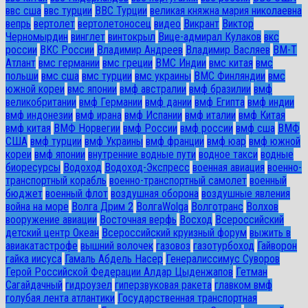
ввс сша
ввс турции
ВВС Турции
великая княжна мария николаевна
вепрь
вертолет
вертолетоносец
видео
Викрант
Виктор
Черномырдин
винглет
винтокрыл
Вице-адмирал Кулаков
вкс
россии
ВКС России
Владимир Андреев
Владимир Васляев
ВМ-Т
Атлант
вмс германии
вмс греции
ВМС Индии
вмс китая
вмс
польши
вмс сша
вмс турции
вмс украины
ВМС Финляндии
вмс
южной кореи
вмс японии
вмф австралии
вмф бразилии
вмф
великобритании
вмф Германии
вмф дании
вмф Египта
вмф индии
вмф индонезии
вмф ирана
вмф Испании
вмф италии
вмф Китая
вмф китая
ВМФ Норвегии
вмф России
вмф россии
вмф сша
ВМФ
США
вмф турции
вмф Украины
вмф франции
вмф юар
вмф южной
кореи
вмф японии
внутренние водные пути
водное такси
водные
биоресурсы
Водоход
Водоход-Экспресс
военная авиация
военно-
транспортный корабль
военно-транспортный самолет
военный
бюджет
военный флот
воздушная оборона
воздушные явления
война на море
Волга Дрим 2
ВолгаWolga
Волготранс
Волхов
вооружение авиации
Восточная верфь
Восход
Всероссийский
детский центр Океан
Всероссийский круизный форум
выжить в
авиакатастрофе
вышний волочек
газовоз
газотурбоход
Гайворон
гайка иисуса
Гамаль Абдель Насер
Генералиссимус Суворов
Герой Российской Федерации Алдар Цыденжапов
Гетман
Сагайдачный
гидроузел
гиперзвуковая ракета
главком вмф
голубая лента атлантики
Государственная транспортная