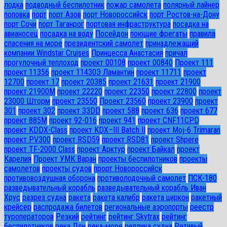
лодка
подводный беспилотник
пожар самолета
полярный лайнер
поповка
порт
порт Азов
порт Новороссийск
порт Ростов-на-Дону
порт Сочи
порт Таганрог
портовая инфраструктура
посадка на
авианосец
посадка на воду
Посейдон
поющие фрегаты
правила
спасения на море
президентский самолет
принадлежащий
компании Windstar Cruises
Принцесса Анастасия
причал
прогулочный теплоход
проект 00108
проект 00840
Проект 111
проект 11356
проект 11430Э Ламантин
проект 11711
проект
12700
проект 17
проект 20385
проект 21631
проект 21900
проект 21900М
проект 22220
проект 22350
проект 22800
проект
23000 Шторм
проект 23550
Проект 23560
проект 23900
проект
301
проект 302
проект 33DD
проект 588
проект 636
проект 677
проект 885М
проект 92-016
проект 941
проект CNF11CPD
проект KDDX-Class
проект KDX–III Batch II
проект Moj-6 Trimaran
проект PV300
проект RSD59
проект RSD81
проект Shpere
проект TF-2000 Class
проект Арктур
проект Байкал
проект
Карелия
Проект УМК Варан
проекты беспилотников
проекты
самолетов
проекты судов
прорт Новороссийск
противовоздушная оборона
противолодочный самолет
ПСК-180
разведывательный корабль
разведывательный корабль Иван
Хрус
разрез судна
ракета
ракета калибр
ракета циркон
ракетный
крейсер
распродажа билетов
региональные аэропорты
реестр
туроператоров
Резкий
рейтинг
рейтинг Skytrax
рейтинг
беспилотников
река Дон
река-море
реплика судна
Ретивый