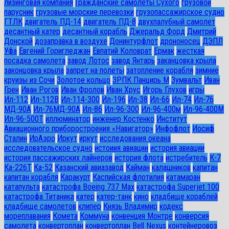
лизинговая компания
Гражданские самолеты Сухого
грузовой
парусник
грузовые морские перевозки
грузопассажирское судно
ГТЛК
двигатель ПД-14
двигатель ПД-8
двухпалубный самолет
десантный катер
десантный корабль
Джеральд Форд
Дмитрий
Донской
дозаправка в воздухе
Донинтурфлот
дрононосец
ДЭПЛ
Уфа
Евгений Горигледжан
Евпатий Коловрат
Ермак
жесткая
посадка самолета
завод Лотос
завод Янтарь
заканцовка крыла
законцовка крыла
запрет на полеты
затопление корабля
зимние
круизы из Сочи
Золотое кольцо
ЗРПК Панцирь М
Зумвальт
Иван
Грен
Иван Рогов
Иван Фролов
Иван Хрус
Игорь Глухов
игры
Ил-112
Ил-112В
Ил-114-300
Ил-196
Ил-38
Ил-66
Ил-74
Ил-76
МД-90А
Ил-76МД-90А
Ил-86
Ил-96-300
Ил-96-400м
Ил-96-400М
Ил-96-500Т
иллюминатор
инженер Костенко
Институт
Авиационного приборостроения «Навигатор»
Инфофлот
Иосиф
Сталин
ИрАэро
Иркут
иркут
исследования океана
исследовательское судно
истоиия авиации
история авиации
история пассажирских лайнеров
история флота
истребитель
К-7
Ка-226Т
Ка-52
Казанский авиазавод
Кайман
калашников
капитан
капитан корабля
Каракурт
Каспийская флотилия
катамаран
катапульта
катастрофа Boeing 737 Max
катастрофа Superjet 100
катастрофа Титаника
катер
катер-танк
кино
кладбище кораблей
кладбище самолетов
клипер
Князь Владимир
кодекс
мореплавания
Комета
Коммуна
конвенция Монтре
конверсия
самолета
конвертоплан
конвертоплан Bell Nexus
контейнеровоз