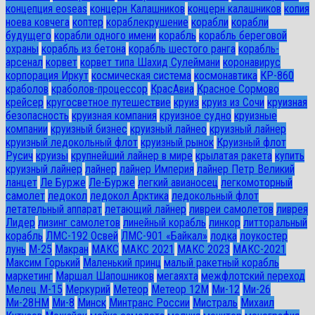
концепция eoseas
концерн Калашников
концерн калашников
копия
ноева ковчега
коптер
кораблекрушение
корабли
корабли
будущего
корабли одного имени
корабль
корабль береговой
охраны
корабль из бетона
корабль шестого ранга
корабль-
арсенал
корвет
корвет типа Шахид Сулеймани
коронавирус
корпорация Иркут
космическая система
космонавтика
КР-860
краболов
краболов-процессор
КрасАвиа
Красное Сормово
крейсер
кругосветное путешествие
круиз
круиз из Сочи
круизная
безопасность
круизная компания
круизное судно
круизные
компании
круизный бизнес
круизный лайнео
круизный лайнер
круизный ледокольный флот
круизный рынок
Круизный флот
Русич
круизы
крупнейший лайнер в мире
крылатая ракета
купить
круизный лайнер
лайнер
лайнер Империя
лайнер Петр Великий
ланцет
Ле Бурже
Ле-Бурже
легкий авианосец
легкомоторный
самолет
ледокол
ледокол Арктика
ледокольный флот
летательный аппарат
летающий лайнер
ливреи самолетов
ливрея
Лидер
лизинг самолетов
линейный корабль
линкор
литторальный
корабль
ЛМС-192 Освей
ЛМС-901 «Байкал»
лодка
лоукостер
лунь
М-25
Макран
МАКС
МАКС 2021
МАКС 2023
МАКС-2021
Максим Горький
Маленький принц
малый ракетный корабль
маркетинг
Маршал Шапошников
мегаяхта
межфлотский переход
Мелец М-15
Меркурий
Метеор
Метеор 12М
Ми-12
Ми-26
Ми-28HM
Ми-8
Минск
Минтранс России
Мистраль
Михаил