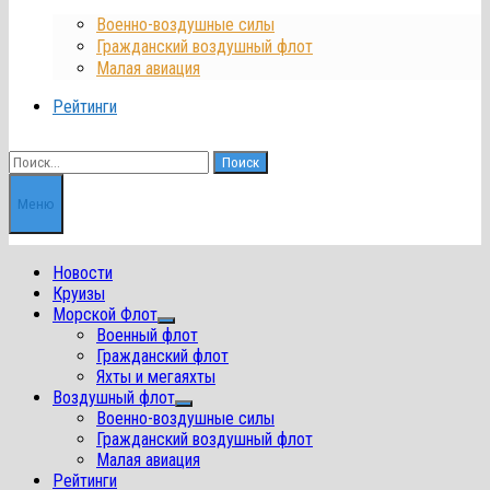
Военно-воздушные силы
Гражданский воздушный флот
Малая авиация
Рейтинги
Найти:
Меню
Новости
Круизы
Морской Флот
Показать
Военный флот
подменю
Гражданский флот
Яхты и мегаяхты
Воздушный флот
Показать
Военно-воздушные силы
подменю
Гражданский воздушный флот
Малая авиация
Рейтинги