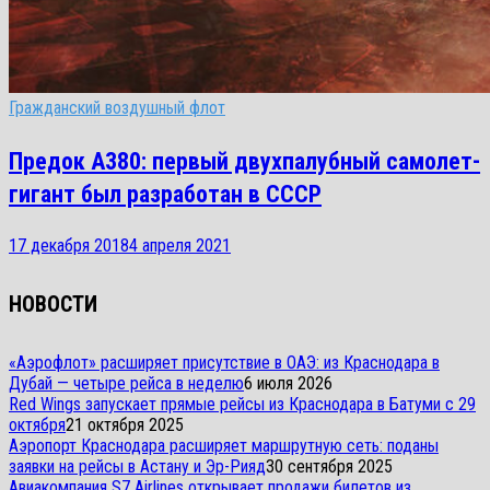
Гражданский воздушный флот
Предок A380: первый двухпалубный самолет-
гигант был разработан в СССР
17 декабря 2018
4 апреля 2021
НОВОСТИ
«Аэрофлот» расширяет присутствие в ОАЭ: из Краснодара в
Дубай — четыре рейса в неделю
6 июля 2026
Red Wings запускает прямые рейсы из Краснодара в Батуми с 29
октября
21 октября 2025
Аэропорт Краснодара расширяет маршрутную сеть: поданы
заявки на рейсы в Астану и Эр-Рияд
30 сентября 2025
Авиакомпания S7 Airlines открывает продажи билетов из