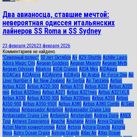
Два авианосца, ставшие мечтой:
невероятная одиссея итальянских
лайнеров SS Roma и SS Sydney
23 февраля 2026
23 февраля 2026
Комментариев не найдено.
"Северный полюс"
50 лет Октября
A+
A2V-Shuttle
Achille Lauro
Adora Magic City
Aegean Goddess
Aegean Majesty
Aegean Myth
Aegean Odyssey
Aibatros
AIDA Cruises
AIDA Mira
AIDAaura
AIDACara
AIDAnova
AIDAprima
AIDAvita
Air Arabia
Air Force One
Air
Liner Number 4
Air New Zealand
Air Serbia
Air Tanzania
Airbus
Airbus A220
Airbus A220-300
Airbus A310
Airbus A320
Airbus A320
neo
Airbus A320neo
Airbus A321
Airbus A321neo
Airbus A321XLR
Airbus A330
Airbus A330-300
Airbus A330neo
Airbus A350
Airbus
A350-900
Airbus A350-950F
Airbus A380
Airbus A380 Combi
Al Said
Amadeus
Ambassador Ambition
Ambassador Cruise Line
Ambassador Сruise Line
Ambience
Amsterdam
Andrea Doria
ANEX
Tour
Antares Experience
Apache
Aquitaine
Aroya
Aroya Cruises
Aston Martin конвертоплан
Astor
Astoria
Astoria Grande
Astoria
Nova
Astro Ocean Cruise
Astroia Grande
Atlas Air
Atlas Ocean