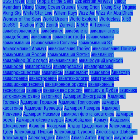
USS Trayer
UTair
Utopia of the Seas
Uzbekistan Airways
Valour
Veendam
Viking
Viking Ocean Cruises
Viking Orion
Viking Sky
Virginia
Vking Sky
White Star Line
Willem Ruys
Wizz Air
Wizz Air Abu Dhabi
Wonder of the Seas
World Dream
World Explorer
Worldclass
X-59
QueSST
Xuzhou
Y-20
Zenith
Zumvalt
А-50У
А-Техникс
авиабезопасность
авиабизнес
авиабилеты
авиадвигатель
авиадебошир
авиазавод
авиакатастрофа
авиакомпании
авиакомпания
авиакомпания Conviasa
авиакомпания S7
Авиакомпания Азимут
авиакомпания Глобус
авиакомпания Победа
авиакомпания Россия
авиакомпания Якутия
авиалайнер
авиалайнер 30 х годов
авианавигация
авианесущий крейсер
авианосец
авиапервозки
авиаперевозки
авиаперквозки
авиапроисшествия
авиарейсы
авиаремонт
авиасалон
Авиастар
авиастоение
авиастроение
авиатехнологии
авиатренажер
авиационная техника
авиационное оружие
авиационные
технологии
авиация
авиация ввс россии
авиашоу в Дубае
авионика
автономное судно
автопилот
Адмирал Виноградов
Адмирал
Головко
Адмирал Горшков
Адмирал Григорович
адмирал
касатонов
Адмирал Кузнецов
Адмирал Лазарев
Адмирал
Левченко
Адмирал Нахимов
адмирал флота касатонов
адмирал
эссен
Адмиралтейские верфи
Азербайджан
Азимут
Академик
Шокальский
Аквилон
Аккерман
Алдар Цыденжапов
Александр
Деев
Александр Пушкин
Александр Суворов
Александр Шабалин
Александра
Александрит
Алиага
Алмаз Антей
Алроса
амурский