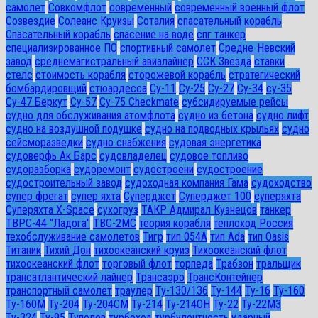
самолет
Совкомфлот
современный
современный военный флот
Созвездие
Солеанс Круизы
Соталия
спасательный корабль
Спасательный корабль
спасение на воде
спг танкер
специализированное ПО
спортивный самолет
Средне-Невский
завод
среднемагистральный авиалайнер
ССК Звезда
ставки
стелс
стоимость корабля
сторожевой корабль
стратегический
бомбардировщий
стюардесса
Су-11
Су-25
Су-27
Су-34
су-35
Су-47 Беркут
Су-57
Су-75 Checkmate
субсидируемые рейсы
судно для обслуживания атомфлота
судно из бетона
судно лифт
судно на воздушной подушке
судно на подводных крыльях
судно
сейсморазведки
судно снабжения
судовая энергетика
судоверфь Ак Барс
судовладелец
судовое топливо
судоразборка
судоремонт
судостроени
судостроение
судостроительный завод
судоходная компания Гама
судоходство
супер фрегат
супер яхта
Суперджет
Суперджет 100
суперяхта
Суперяхта X-Space
сухогруз
ТАКР Адмирал Кузнецов
танкер
ТВРС-44 "Ладога"
ТВС-2МС
теория корабля
теплоход Россия
техобслуживание самолетов
Тигр
тип 054А
тип Ada
тип Oasis
Титаник
Тихий Дон
тихоокеанский круиз
Тихоокеанский флот
тихоокеанский флот
торговый флот
торпеда
Трабзон
тральщик
трансатлантический лайнер
Трансаэро
ТрансКонтейнер
транспортный самолет
траулер
Ту-130/136
Ту-144
Ту-16
Ту-160
Ту-160М
Ту-204
Ту-204СМ
Ту-214
Ту-214ОН
Ту-22
Ту-22М3
Ту-324
Ту-95
Туполев
турбоход
турбулентность
ударный