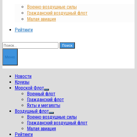
Военно-воздушные силы
Гражданский воздушный флот
Малая авиация
Рейтинги
Найти:
Меню
Новости
Круизы
Морской Флот
Показать
Военный флот
подменю
Гражданский флот
Яхты и мегаяхты
Воздушный флот
Показать
Военно-воздушные силы
подменю
Гражданский воздушный флот
Малая авиация
Рейтинги