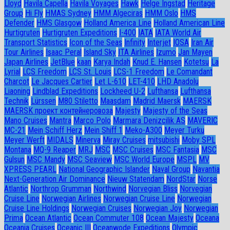
Lloyd
Havila Capella
Havila Voyages
Hawk
Helge Ingstad
Heritage
Group
Hi Fly
HMAS Sydney
HMM Algeciras
HMM Oslo
HMS
Defender
HMS Glasgow
Holland America Line
Holland American Line
Hurtigruten
Hurtigruten Expeditions
I-400
IATA
IATA World Air
Transport Statistics
Icon of the Seas
Infinity
Interjet
IOSA
Iran Air
Tour Airlines
Isaac Peral
Island Sky
ITA Airlines
Izumo
Jan Mayen
Japan Airlines
JetBlue
kaan
Karya Indah
Knud E. Hansen
Kotetsu
La
Lyrial
LCS Freedom
LCS St. Louis
LCS-1 Freedom
Le Comandant
Charcot
Le Jacques Cartier
Let L-610
LET-410
LHD Anadolu
Liaoning
Lindblad Expeditions
Lockheed U-2
Lufthansa
Lufthansa
Technik
Lürssen
M80 Stiletto
Maasdam
Madrid Maersk
MAERSK
MAERSK проект контейнеровоза
Majesty
Majesty of the Seas
Mano Cruises
Mantra
Marco Polo
Marmara Denizcilik AS
MAVERIC
MC-21
Mein Schiff Herz
Mein Shiff 1
Meko-A300
Meyer Turku
Meyer Werft
MIDALS
Minerva
Miray Cruises
mitsubishi
Moby SPL
Montana
MQ-9 Reaper
MRJ
MSC
MSC Cruises
MSC Fantasia
MSC
Gulsun
MSC Mandy
MSC Seaview
MSC World Europe
MSPL
MV
XPRESS PEARL
National Geographic Islander
Naval Group
Navantia
Next-Generation Air Dominance
Nieuw Statendam
NordStar
Norse
Atlantic
Northrop Grumman
Northwind
Norvegian Bliss
Norvegian
Cruise Line
Norwegian Airlines
Norwegian Cruise Line
Norwegian
Cruise Line Holdings
Norwegian Cruises
Norwegian Joy
Norwegian
Prima
Ocean Atlantic
Ocean Commuter 108
Ocean Majesty
Oceana
Oceania Cruises
Oceanic III
Oceanwode Expeditions
Olympic