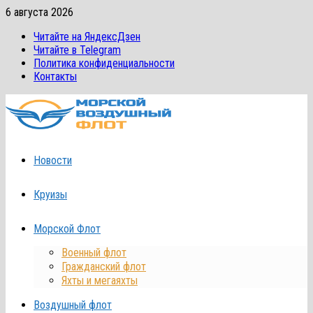
Перейти
6 августа 2026
к
Читайте на ЯндексДзен
содержимому
Читайте в Telegram
Политика конфиденциальности
Контакты
Новости
Круизы
Морской Флот
Военный флот
Гражданский флот
Яхты и мегаяхты
Воздушный флот