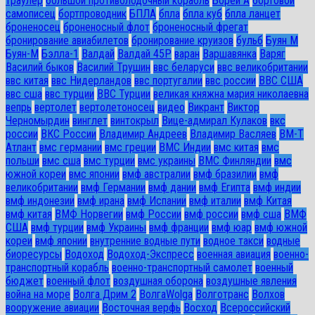
траулер
большой противолодочный корабль
Борей А
бортовой
самописец
бортпроводник
БПЛА
бпла
бпла куб
бпла ланцет
броненосец
броненосный флот
броненосный фрегат
бронирование авиабилетов
бронирование круизов
бульб
Буян М
Буян-М
Бэлла-1
Валдай
Валдай 45Р
варан
Варшавянка
Варяг
Василий быков
Василий Трушин
ввс беларуси
ввс великобритании
ввс китая
ввс Нидерландов
ввс португалии
ввс россии
ВВС США
ввс сша
ввс турции
ВВС Турции
великая княжна мария николаевна
вепрь
вертолет
вертолетоносец
видео
Викрант
Виктор
Черномырдин
винглет
винтокрыл
Вице-адмирал Кулаков
вкс
россии
ВКС России
Владимир Андреев
Владимир Васляев
ВМ-Т
Атлант
вмс германии
вмс греции
ВМС Индии
вмс китая
вмс
польши
вмс сша
вмс турции
вмс украины
ВМС Финляндии
вмс
южной кореи
вмс японии
вмф австралии
вмф бразилии
вмф
великобритании
вмф Германии
вмф дании
вмф Египта
вмф индии
вмф индонезии
вмф ирана
вмф Испании
вмф италии
вмф Китая
вмф китая
ВМФ Норвегии
вмф России
вмф россии
вмф сша
ВМФ
США
вмф турции
вмф Украины
вмф франции
вмф юар
вмф южной
кореи
вмф японии
внутренние водные пути
водное такси
водные
биоресурсы
Водоход
Водоход-Экспресс
военная авиация
военно-
транспортный корабль
военно-транспортный самолет
военный
бюджет
военный флот
воздушная оборона
воздушные явления
война на море
Волга Дрим 2
ВолгаWolga
Волготранс
Волхов
вооружение авиации
Восточная верфь
Восход
Всероссийский