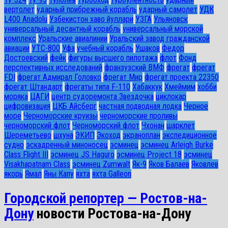
вертолет
ударный прибрежный корабль
ударный самолет
УДК
L400 Anadolu
Узбекистон хаво йуллари
УЗГА
Ульяновск
универсальный десантный корабль
универсальный морской
комплекс
Уральские авиалинии
Уральский завод гражданской
авиации
УТС-800
Уфа
учебный корабль
Ушаков
Федор
Достоевский
фейк
фигуры высшего пилотажа
флот
Фонд
перспективных исследований
франзузский ВМФ
фрегат
фрегат
FDI
фрегат Адмирал Головко
фрегат Мир
фрегат проекта 22350
фрегат Штандарт
фрегаты типа F-110
Хабаккук
Хмеймим
хобби
моряка
ЦАГИ
центр судоремонта Звездочка
циклокар
цифровизация
ЦКБ Айсберг
частная подводная лодка
Черное
море
Черноморские круизы
черноморские проливы
черноморский флот
Черноморский флот
Чхонан
шарклет
Шереметьево
шхуна
ЭКИП
Экоход
экраноплан
экспедиционное
судно
эскадренный миноносец
эсминец
эсминец Arleigh Burke
Class Flight III
эсминец JS Haguro
эсминец Project 18
эсминец
Visakhapatnam Class
эсминец Zumwalt
Як-9
Яков Балаев
Яковлев
якорь
Ямал
Яны Капу
яхта
яхта Galleon
Городской репортер — Ростов-на-
Дону
новости Ростова-на-Дону