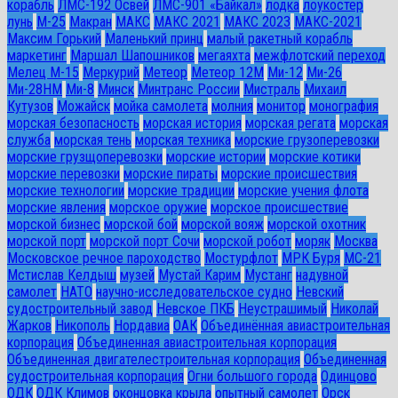
корабль
ЛМС-192 Освей
ЛМС-901 «Байкал»
лодка
лоукостер
лунь
М-25
Макран
МАКС
МАКС 2021
МАКС 2023
МАКС-2021
Максим Горький
Маленький принц
малый ракетный корабль
маркетинг
Маршал Шапошников
мегаяхта
межфлотский переход
Мелец М-15
Меркурий
Метеор
Метеор 12М
Ми-12
Ми-26
Ми-28HM
Ми-8
Минск
Минтранс России
Мистраль
Михаил
Кутузов
Можайск
мойка самолета
молния
монитор
монография
морская безопасность
морская история
морская регата
морская
служба
морская тень
морская техника
морские грузоперевозки
морские грузщоперевозки
морские истории
морские котики
морские перевозки
морские пираты
морские происшествия
морские технологии
морские традиции
морские учения флота
морские явления
морское оружие
морское происшествие
морской бизнес
морской бой
морской вояж
морской охотник
морской порт
морской порт Сочи
морской робот
моряк
Москва
Московское речное пароходство
Мостурфлот
МРК Буря
МС-21
Мстислав Келдыш
музей
Мустай Карим
Мустанг
надувной
самолет
НАТО
научно-исследовательское судно
Невский
судостроительный завод
Невское ПКБ
Неустрашимый
Николай
Жарков
Никополь
Нордавиа
ОАК
Объединённая авиастроительная
корпорация
Объединенная авиастроительная корпорация
Объединенная двигателестроительная корпорация
Объединенная
судостроительная корпорация
Огни большого города
Одинцово
ОДК
ОДК Климов
оконцовка крыла
опытный самолет
Орск