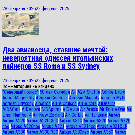
28 февраля 2026
28 февраля 2026
Два авианосца, ставшие мечтой:
невероятная одиссея итальянских
лайнеров SS Roma и SS Sydney
23 февраля 2026
23 февраля 2026
Комментариев не найдено.
"Северный полюс"
50 лет Октября
A+
A2V-Shuttle
Achille Lauro
Adora Magic City
Aegean Goddess
Aegean Majesty
Aegean Myth
Aegean Odyssey
Aibatros
AIDA Cruises
AIDA Mira
AIDAaura
AIDACara
AIDAnova
AIDAprima
AIDAvita
Air Arabia
Air Force One
Air
Liner Number 4
Air New Zealand
Air Serbia
Air Tanzania
Airbus
Airbus A220
Airbus A220-300
Airbus A310
Airbus A320
Airbus A320
neo
Airbus A320neo
Airbus A321
Airbus A321neo
Airbus A321XLR
Airbus A330
Airbus A330-300
Airbus A330neo
Airbus A350
Airbus