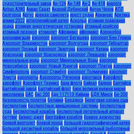
судостроительный завод
Ан-124
Ан-148
Ан-2
Ан-418
аналоги
Airbus A380
Анвар Садат
Андрей Дубенский
Антон Чехов
АПЛ
Белгород
Аргус
аренда самолета
арест судна
Арканзас
Арктика
армия 2022
артиллерийский катер
Аскольд
атомная подводная
лодка
атомная энергетическая установка
атомный крейсер
атомный ледокол
атомолет
Афрамакс
афромакс
Аэрокобра
аэронавигация
аэропорт
аэропорт Бегишево
аэропорт Бен Гурион
Аэропорт Владивосток
аэропорт Волгоград
аэропорт Гибралтар
аэропорт Грозный
аэропорт Звартонц
аэропорт Казань
аэропорт
Краснодар
аэропорт Красноярск
аэропорт Левашево
аэропорт
минеральные воды
аэропорт Минеральные Воды
аэропорт
Новосибирск
аэропорт Новый Уренгой
аэропорт Платов
аэропорт
Симферополь
аэропорт Стамбул
аэропорт Толмачево
аэропорт
Элиста
аэропорты
Аэропорты Регионов
аэротакси
Аэрофлот
аэрофлот
Аэрофлот Техникс
база флота
Байкал
балкер
Балтийск
Балтийский завод
Балтийский флот
барк великая княжна мария
николаевна
БАС
бас 200
бдк 11711Э Кайман
БДК Минск
Бе-200
безопасность полетов
Белавиа
Бердянск
береговая охрана сша
беспилотник
Беспилотные авиационные системы
беспилотные
суда
беспилотный корабль
беспилотный летательный аппарат
беттинг
бизнес-джет
биография корабля
боевое дежурство
боевой вертолет
боевой поход
большой гидрографический катер
Большой десантный корабль
большой морозильный рыболовный