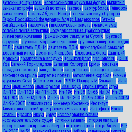
детский центр Океан
Всероссийский круизный форум
выжить в
авиакатастрофе
вышний волочек
газовоз
газотурбоход
Гайворон
гайка иисуса
Гамаль Абдель Насер
Генералиссимус Суворов
Герой Российской Федерации Алдар Цыденжапов
Гетман
Сагайдачный
гидроузел
гиперзвуковая ракета
главком вмф
голубая лента атлантики
Государственная транспортная
лизинговая компания
Гражданские самолеты Сухого
грузовой
парусник
грузовые морские перевозки
грузопассажирское судно
ГТЛК
двигатель ПД-14
двигатель ПД-8
двухпалубный самолет
десантный катер
десантный корабль
Джеральд Форд
Дмитрий
Донской
дозаправка в воздухе
Донинтурфлот
дрононосец
ДЭПЛ
Уфа
Евгений Горигледжан
Евпатий Коловрат
Ермак
жесткая
посадка самолета
завод Лотос
завод Янтарь
заканцовка крыла
законцовка крыла
запрет на полеты
затопление корабля
зимние
круизы из Сочи
Золотое кольцо
ЗРПК Панцирь М
Зумвальт
Иван
Грен
Иван Рогов
Иван Фролов
Иван Хрус
Игорь Глухов
игры
Ил-112
Ил-112В
Ил-114-300
Ил-196
Ил-38
Ил-66
Ил-74
Ил-76
МД-90А
Ил-76МД-90А
Ил-86
Ил-96-300
Ил-96-400м
Ил-96-400М
Ил-96-500Т
иллюминатор
инженер Костенко
Институт
Авиационного приборостроения «Навигатор»
Инфофлот
Иосиф
Сталин
ИрАэро
Иркут
иркут
исследования океана
исследовательское судно
истоиия авиации
история авиации
история пассажирских лайнеров
история флота
истребитель
К-7
Ка-226Т
Ка-52
Казанский авиазавод
Кайман
калашников
капитан