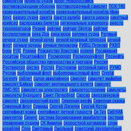
самолетов
проекты судов
прорт Новороссийск
противовоздушная оборона
противолодочный самолет
ПСК-180
разведывательный корабль
разведывательный корабль Иван
Хрус
разрез судна
ракета
ракета калибр
ракета циркон
ракетный
крейсер
распродажа билетов
региональные аэропорты
реестр
туроператоров
Резкий
рейтинг
рейтинг Skytrax
рейтинг
беспилотников
река Дон
река-море
реплика судна
Ретивый
речное судно
речной круиз
речной круизный теплоход
речной
флот
речные круизы
речные перевозки
РИВЦ Пулково
РКВП
Бора
РЛС
Родина
Рождество Христово
ролкер
Росавиация
росатом
Росатомфлот
Росморпорт
Росморречфлот
Роснефть
Российское общество пароходства и торговли
Россия
Роствертол
ростех
Ростех
Ростуризм
роторный парус
РУМО
Руслан
рыболовный флот
рыбопромысловый флот
Сrystal
Serenity
саблет
салон авиалайнера
самолет
самолет амфибия
самолет Байкал
самолет вертикального взлета
самолет
ЛМС-901
самолет на электротяге
самолетостроение
самолеты
самолеты будущего
Санкт Петербург
Сарсар
сверхзвуковой
самолет
сверхкороткий взлет
Северная верфь
Северная сказка
Северный флот
Севмаш
Сергей Дягилев
Сергей Котов
сертификат ковид
сертификат летной годности
Си Тех
СибНИА
симулятор
Сириус
система бронирования авиабилетов
система
управления судном
СК Аквилон
скоростной катамаран
слом
кораблей
Слон
Сметливый
Смольный
советский двухпалубный