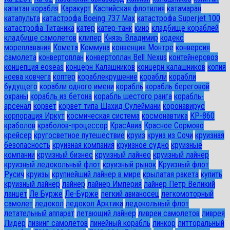
капитан корабля
Каракурт
Каспийская флотилия
катамаран
катапульта
катастрофа Boeing 737 Max
катастрофа Superjet 100
катастрофа Титаника
катер
катер-танк
кино
кладбище кораблей
кладбище самолетов
клипер
Князь Владимир
кодекс
мореплавания
Комета
Коммуна
конвенция Монтре
конверсия
самолета
конвертоплан
конвертоплан Bell Nexus
контейнеровоз
концепция eoseas
концерн Калашников
концерн калашников
копия
ноева ковчега
коптер
кораблекрушение
корабли
корабли
будущего
корабли одного имени
корабль
корабль береговой
охраны
корабль из бетона
корабль шестого ранга
корабль-
арсенал
корвет
корвет типа Шахид Сулеймани
коронавирус
корпорация Иркут
космическая система
космонавтика
КР-860
краболов
краболов-процессор
КрасАвиа
Красное Сормово
крейсер
кругосветное путешествие
круиз
круиз из Сочи
круизная
безопасность
круизная компания
круизное судно
круизные
компании
круизный бизнес
круизный лайнео
круизный лайнер
круизный ледокольный флот
круизный рынок
Круизный флот
Русич
круизы
крупнейший лайнер в мире
крылатая ракета
купить
круизный лайнер
лайнер
лайнер Империя
лайнер Петр Великий
ланцет
Ле Бурже
Ле-Бурже
легкий авианосец
легкомоторный
самолет
ледокол
ледокол Арктика
ледокольный флот
летательный аппарат
летающий лайнер
ливреи самолетов
ливрея
Лидер
лизинг самолетов
линейный корабль
линкор
литторальный