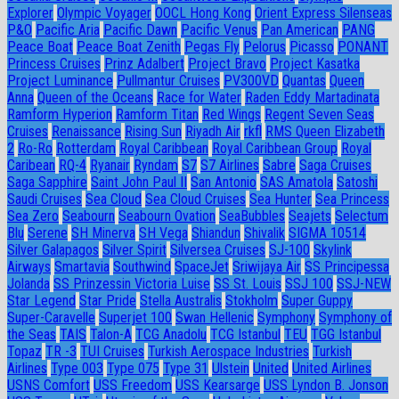
Explorer
Olympic Voyager
OOCL Hong Kong
Orient Express Silenseas
P&O
Pacific Aria
Pacific Dawn
Pacific Venus
Pan American
PANG
Peace Boat
Peace Boat Zenith
Pegas Fly
Pelorus
Picasso
PONANT
Princess Cruises
Prinz Adalbert
Project Bravo
Project Kasatka
Project Luminance
Pullmantur Cruises
PV300VD
Quantas
Queen
Anna
Queen of the Oceans
Race for Water
Raden Eddy Martadinata
Ramform Hyperion
Ramform Titan
Red Wings
Regent Seven Seas
Cruises
Renaissance
Rising Sun
Riyadh Air
rkfl
RMS Queen Elizabeth
2
Ro-Ro
Rotterdam
Royal Caribbean
Royal Caribbean Group
Royal
Caribean
RQ-4
Ryanair
Ryndam
S7
S7 Airlines
Sabre
Saga Cruises
Saga Sapphire
Saint John Paul II
San Antonio
SAS Amatola
Satoshi
Saudi Cruises
Sea Cloud
Sea Cloud Cruises
Sea Hunter
Sea Princess
Sea Zero
Seabourn
Seabourn Ovation
SeaBubbles
Seajets
Selectum
Blu
Serene
SH Minerva
SH Vega
Shiandun
Shivalik
SIGMA 10514
Silver Galapagos
Silver Spirit
Silversea Cruises
SJ-100
Skylink
Airways
Smartavia
Southwind
SpaceJet
Sriwijaya Air
SS Principessa
Jolanda
SS Prinzessin Victoria Luise
SS St. Louis
SSJ 100
SSJ-NEW
Star Legend
Star Pride
Stella Australis
Stokholm
Super Guppy
Super-Caravelle
Superjet 100
Swan Hellenic
Symphony
Symphony of
the Seas
TAIS
Talon-A
TCG Anadolu
TCG Istanbul
TEU
TGG Istanbul
Topaz
TR -3
TUI Cruises
Turkish Aerospace Industries
Turkish
Airlines
Type 003
Type 075
Type 31
Ulstein
United
United Airlines
USNS Comfort
USS Freedom
USS Kearsarge
USS Lyndon B. Jonson