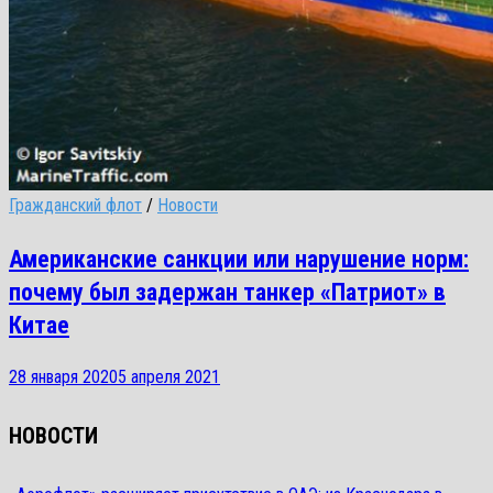
Гражданский флот
/
Новости
Американские санкции или нарушение норм:
почему был задержан танкер «Патриот» в
Китае
28 января 2020
5 апреля 2021
НОВОСТИ