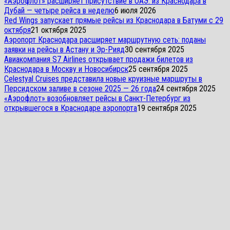
«Аэрофлот» расширяет присутствие в ОАЭ: из Краснодара в
Дубай — четыре рейса в неделю
6 июля 2026
Red Wings запускает прямые рейсы из Краснодара в Батуми с 29
октября
21 октября 2025
Аэропорт Краснодара расширяет маршрутную сеть: поданы
заявки на рейсы в Астану и Эр-Рияд
30 сентября 2025
Авиакомпания S7 Airlines открывает продажи билетов из
Краснодара в Москву и Новосибирск
25 сентября 2025
Celestyal Cruises представила новые круизные маршруты в
Персидском заливе в сезоне 2025 — 26 года
24 сентября 2025
«Аэрофлот» возобновляет рейсы в Санкт-Петербург из
открывшегося в Краснодаре аэропорта
19 сентября 2025