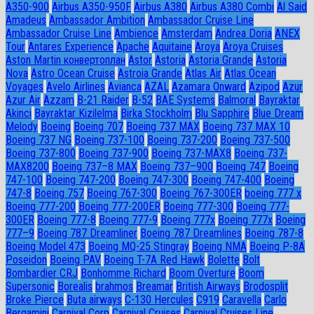
A350-900
Airbus A350-950F
Airbus A380
Airbus A380 Combi
Al Said
Amadeus
Ambassador Ambition
Ambassador Cruise Line
Ambassador Сruise Line
Ambience
Amsterdam
Andrea Doria
ANEX
Tour
Antares Experience
Apache
Aquitaine
Aroya
Aroya Cruises
Aston Martin конвертоплан
Astor
Astoria
Astoria Grande
Astoria
Nova
Astro Ocean Cruise
Astroia Grande
Atlas Air
Atlas Ocean
Voyages
Avelo Airlines
Avianca
AZAL
Azamara Onward
Azipod
Azur
Azur Air
Azzam
B-21 Raider
B-52
BAE Systems
Balmoral
Bayraktar
Akinci
Bayraktar Kizilelma
Birka Stockholm
Blu Sapphire
Blue Dream
Melody
Boeing
Boeing 707
Boeing 737 MAX
Boeing 737 MAX 10
Boeing 737 NG
Boeing 737-100
Boeing 737-200
Boeing 737-500
Boeing 737-800
Boeing 737-900
Boeing 737-MAX8
Boeing 737-
MAX8200
Boeing 737–8 MAX
Boeing 737–900
Boeing 747
Boeing
747-100
Boeing 747-200
Boeing 747-300
Boeing 747-400
Boeing
747-8
Boeing 757
Boeing 767-300
Boeing 767-300ER
boeing 777 x
Boeing 777-200
Boeing 777-200ER
Boeing 777-300
Boeing 777-
300ER
Boeing 777-8
Boeing 777-9
Boeing 777x
Boeing 777х
Boeing
777–9
Boeing 787 Dreamliner
Boeing 787 Dreamlines
Boeing 787-8
Boeing Model 473
Boeing MQ-25 Stingray
Boeing NMA
Boeing P-8A
Poseidon
Boeing PAV
Boeing T-7A Red Hawk
Bolette
Bolt
Bombardier CRJ
Bonhomme Richard
Boom Overture
Boom
Supersonic
Borealis
brahmos
Breamar
British Airways
Brodosplit
Broke Pierce
Buta airways
C-130 Hercules
C919
Caravella
Carlo
Bergamini
Carnival Corp
Carnival Cruises
Carnival Cruises Line