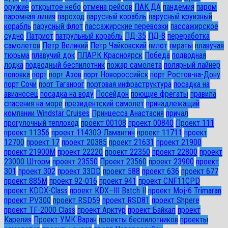
оружие
открытое небо
отмена рейсов
ПАК ДА
пандемия
паром
паромная линия
пароход
парусный корабль
парусный круизный
корабль
парусный флот
пассажирские перевозки
пассажирское
судно
Патриот
патрульный корабль
ПД-35
ПД-8
переработка
самолетов
Петр Великий
Петр Чайковский
пилот
пираты
плавучая
тюрьма
плавучий док
ПЛАРК Красноярск
Победа
подводная
лодка
подводный беспилотник
пожар самолета
полярный лайнер
поповка
порт
порт Азов
порт Новороссийск
порт Ростов-на-Дону
порт Сочи
порт Таганрог
портовая инфраструктура
посадка на
авианосец
посадка на воду
Посейдон
поющие фрегаты
правила
спасения на море
президентский самолет
принадлежащий
компании Windstar Cruises
Принцесса Анастасия
причал
прогулочный теплоход
проект 00108
проект 00840
Проект 111
проект 11356
проект 11430Э Ламантин
проект 11711
проект
12700
проект 17
проект 20385
проект 21631
проект 21900
проект 21900М
проект 22220
проект 22350
проект 22800
проект
23000 Шторм
проект 23550
Проект 23560
проект 23900
проект
301
проект 302
проект 33DD
проект 588
проект 636
проект 677
проект 885М
проект 92-016
проект 941
проект CNF11CPD
проект KDDX-Class
проект KDX–III Batch II
проект Moj-6 Trimaran
проект PV300
проект RSD59
проект RSD81
проект Shpere
проект TF-2000 Class
проект Арктур
проект Байкал
проект
Карелия
Проект УМК Варан
проекты беспилотников
проекты