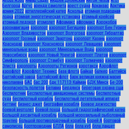
Airbus A380
Анвар Садат
Андрей Дубенский
Антон Чехов
АПЛ
Белгород
Аргус
аренда самолета
арест судна
Арканзас
Арктика
армия 2022
артиллерийский катер
Аскольд
атомная подводная
лодка
атомная энергетическая установка
атомный крейсер
атомный ледокол
атомолет
Афрамакс
афромакс
Аэрокобра
аэронавигация
аэропорт
аэропорт Бегишево
аэропорт Бен Гурион
Аэропорт Владивосток
аэропорт Волгоград
аэропорт Гибралтар
аэропорт Грозный
аэропорт Звартонц
аэропорт Казань
аэропорт
Краснодар
аэропорт Красноярск
аэропорт Левашево
аэропорт
минеральные воды
аэропорт Минеральные Воды
аэропорт
Новосибирск
аэропорт Новый Уренгой
аэропорт Платов
аэропорт
Симферополь
аэропорт Стамбул
аэропорт Толмачево
аэропорт
Элиста
аэропорты
Аэропорты Регионов
аэротакси
Аэрофлот
аэрофлот
Аэрофлот Техникс
база флота
Байкал
балкер
Балтийск
Балтийский завод
Балтийский флот
барк великая княжна мария
николаевна
БАС
бас 200
бдк 11711Э Кайман
БДК Минск
Бе-200
безопасность полетов
Белавиа
Бердянск
береговая охрана сша
беспилотник
Беспилотные авиационные системы
беспилотные
суда
беспилотный корабль
беспилотный летательный аппарат
беттинг
бизнес-джет
биография корабля
боевое дежурство
боевой вертолет
боевой поход
большой гидрографический катер
Большой десантный корабль
большой морозильный рыболовный
траулер
большой противолодочный корабль
Борей А
бортовой
самописец
бортпроводник
БПЛА
бпла
бпла куб
бпла ланцет