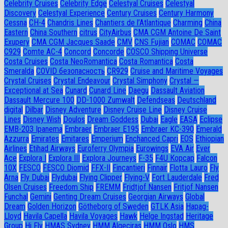
Celebrity Cruises
Celebrity Edge
Celestyal Cruises
Celestyal
Discovery
Celestyal Experience
Century Cruises
Century Harmony
Cessna
CH-4
Chandris Lines
Chantiers de l’Atlantique
Charming
China
Eastern
China Southern
citrus
CityAirbus
CMA CGM Antoine De Saint
Exupery
CMA CGM Jacques Saade
CMV
CNS Fujian
COMAC
COMAC
C929
Comte AC-4
Concord
Concorde
COSCO Shipping Universe
Costa Cruises
Costa NeoRomantica
Costa Romantica
Costa
Smeralda
COVID безопасность
CR929
Cruise and Maritime Voyages
Crystal Cruises
Crystal Endeavour
Crystal Simphony
Crystal —
Exceptional at Sea
Cunard
Cunard Line
Daegu
Dassault Aviation
Dassault Mercure 100
DD-1000 Zumwalt
Defendseas
Deutschland
digital
Dilbar
Disney Adventure
Disney Cruise Line
Disney Cruise
Lines
Disney Wish
Doulos
Dream Goddess
Dubai
Eagle
EASA
Eclipse
EMB-203 Ipanema
Embraer
Embraer E195
Embraer KC-390
Emerald
Azzurra
Emirates
Emitares
Emperium
Enchanced Capri
EOS
Ethiopian
Airlines
Etihad Airways
Euroferry Olympia
Eurowings
EVA Air
Ever
Ace
Explora I
Explora III
Explora Journeys
F-35
F4U Корсар
Falcon
10X
FESCO
FESCO Diomid
FFX-II
Fincantieri
Finnair
Flotta Lauro
Fly
Arna
Fly Dubai
Flydubai
Flying Clipper
Flying-V
Fort Lauderdale
Fred
Olsen Cruises
Freedom Ship
FREMM
Fridtjof Nansen
Fritjof Nansen
Funchal
Gemini
Genting Dream Cruises
Georgian Airways
Global
Dream
Golden Horizon
Götheborg of Sweden
GTLK Asia
Hapag-
Lloyd
Havila Capella
Havila Voyages
Hawk
Helge Ingstad
Heritage
Group
Hi Fly
HMAS Sydney
HMM Algeciras
HMM Oslo
HMS