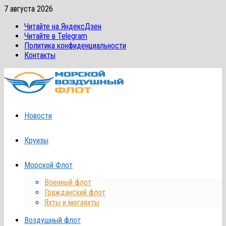
Перейти
7 августа 2026
к
Читайте на ЯндексДзен
содержимому
Читайте в Telegram
Политика конфиденциальности
Контакты
Новости
Круизы
Морской Флот
Военный флот
Гражданский флот
Яхты и мегаяхты
Воздушный флот