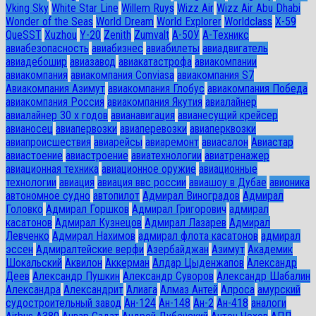
Vking Sky
White Star Line
Willem Ruys
Wizz Air
Wizz Air Abu Dhabi
Wonder of the Seas
World Dream
World Explorer
Worldclass
X-59
QueSST
Xuzhou
Y-20
Zenith
Zumvalt
А-50У
А-Техникс
авиабезопасность
авиабизнес
авиабилеты
авиадвигатель
авиадебошир
авиазавод
авиакатастрофа
авиакомпании
авиакомпания
авиакомпания Conviasa
авиакомпания S7
Авиакомпания Азимут
авиакомпания Глобус
авиакомпания Победа
авиакомпания Россия
авиакомпания Якутия
авиалайнер
авиалайнер 30 х годов
авианавигация
авианесущий крейсер
авианосец
авиапервозки
авиаперевозки
авиаперквозки
авиапроисшествия
авиарейсы
авиаремонт
авиасалон
Авиастар
авиастоение
авиастроение
авиатехнологии
авиатренажер
авиационная техника
авиационное оружие
авиационные
технологии
авиация
авиация ввс россии
авиашоу в Дубае
авионика
автономное судно
автопилот
Адмирал Виноградов
Адмирал
Головко
Адмирал Горшков
Адмирал Григорович
адмирал
касатонов
Адмирал Кузнецов
Адмирал Лазарев
Адмирал
Левченко
Адмирал Нахимов
адмирал флота касатонов
адмирал
эссен
Адмиралтейские верфи
Азербайджан
Азимут
Академик
Шокальский
Аквилон
Аккерман
Алдар Цыденжапов
Александр
Деев
Александр Пушкин
Александр Суворов
Александр Шабалин
Александра
Александрит
Алиага
Алмаз Антей
Алроса
амурский
судостроительный завод
Ан-124
Ан-148
Ан-2
Ан-418
аналоги