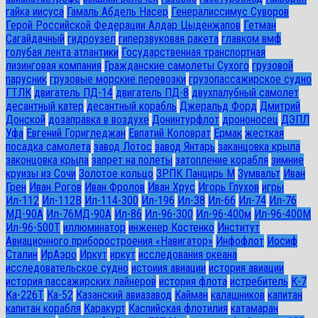
гайка иисуса
Гамаль Абдель Насер
Генералиссимус Суворов
Герой Российской Федерации Алдар Цыденжапов
Гетман
Сагайдачный
гидроузел
гиперзвуковая ракета
главком вмф
голубая лента атлантики
Государственная транспортная
лизинговая компания
Гражданские самолеты Сухого
грузовой
парусник
грузовые морские перевозки
грузопассажирское судно
ГТЛК
двигатель ПД-14
двигатель ПД-8
двухпалубный самолет
десантный катер
десантный корабль
Джеральд Форд
Дмитрий
Донской
дозаправка в воздухе
Донинтурфлот
дрононосец
ДЭПЛ
Уфа
Евгений Горигледжан
Евпатий Коловрат
Ермак
жесткая
посадка самолета
завод Лотос
завод Янтарь
заканцовка крыла
законцовка крыла
запрет на полеты
затопление корабля
зимние
круизы из Сочи
Золотое кольцо
ЗРПК Панцирь М
Зумвальт
Иван
Грен
Иван Рогов
Иван Фролов
Иван Хрус
Игорь Глухов
игры
Ил-112
Ил-112В
Ил-114-300
Ил-196
Ил-38
Ил-66
Ил-74
Ил-76
МД-90А
Ил-76МД-90А
Ил-86
Ил-96-300
Ил-96-400м
Ил-96-400М
Ил-96-500Т
иллюминатор
инженер Костенко
Институт
Авиационного приборостроения «Навигатор»
Инфофлот
Иосиф
Сталин
ИрАэро
Иркут
иркут
исследования океана
исследовательское судно
истоиия авиации
история авиации
история пассажирских лайнеров
история флота
истребитель
К-7
Ка-226Т
Ка-52
Казанский авиазавод
Кайман
калашников
капитан
капитан корабля
Каракурт
Каспийская флотилия
катамаран