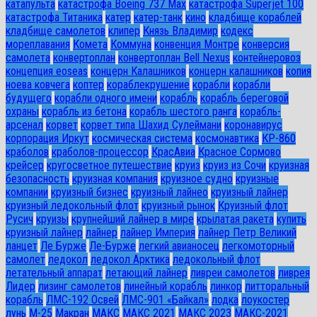
катапульта
катастрофа Boeing 737 Max
катастрофа Superjet 100
катастрофа Титаника
катер
катер-танк
кино
кладбище кораблей
кладбище самолетов
клипер
Князь Владимир
кодекс
мореплавания
Комета
Коммуна
конвенция Монтре
конверсия
самолета
конвертоплан
конвертоплан Bell Nexus
контейнеровоз
концепция eoseas
концерн Калашников
концерн калашников
копия
ноева ковчега
коптер
кораблекрушение
корабли
корабли
будущего
корабли одного имени
корабль
корабль береговой
охраны
корабль из бетона
корабль шестого ранга
корабль-
арсенал
корвет
корвет типа Шахид Сулеймани
коронавирус
корпорация Иркут
космическая система
космонавтика
КР-860
краболов
краболов-процессор
КрасАвиа
Красное Сормово
крейсер
кругосветное путешествие
круиз
круиз из Сочи
круизная
безопасность
круизная компания
круизное судно
круизные
компании
круизный бизнес
круизный лайнео
круизный лайнер
круизный ледокольный флот
круизный рынок
Круизный флот
Русич
круизы
крупнейший лайнер в мире
крылатая ракета
купить
круизный лайнер
лайнер
лайнер Империя
лайнер Петр Великий
ланцет
Ле Бурже
Ле-Бурже
легкий авианосец
легкомоторный
самолет
ледокол
ледокол Арктика
ледокольный флот
летательный аппарат
летающий лайнер
ливреи самолетов
ливрея
Лидер
лизинг самолетов
линейный корабль
линкор
литторальный
корабль
ЛМС-192 Освей
ЛМС-901 «Байкал»
лодка
лоукостер
лунь
М-25
Макран
МАКС
МАКС 2021
МАКС 2023
МАКС-2021