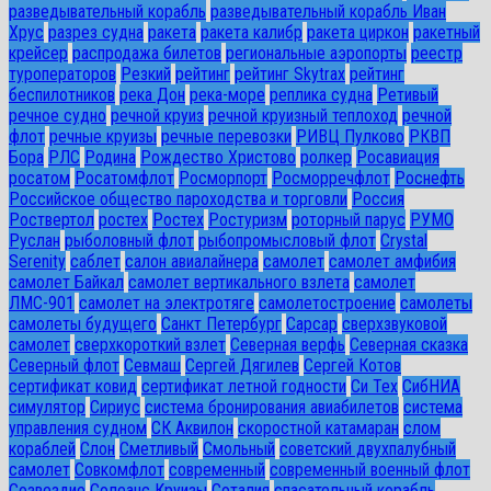
разведывательный корабль
разведывательный корабль Иван
Хрус
разрез судна
ракета
ракета калибр
ракета циркон
ракетный
крейсер
распродажа билетов
региональные аэропорты
реестр
туроператоров
Резкий
рейтинг
рейтинг Skytrax
рейтинг
беспилотников
река Дон
река-море
реплика судна
Ретивый
речное судно
речной круиз
речной круизный теплоход
речной
флот
речные круизы
речные перевозки
РИВЦ Пулково
РКВП
Бора
РЛС
Родина
Рождество Христово
ролкер
Росавиация
росатом
Росатомфлот
Росморпорт
Росморречфлот
Роснефть
Российское общество пароходства и торговли
Россия
Роствертол
ростех
Ростех
Ростуризм
роторный парус
РУМО
Руслан
рыболовный флот
рыбопромысловый флот
Сrystal
Serenity
саблет
салон авиалайнера
самолет
самолет амфибия
самолет Байкал
самолет вертикального взлета
самолет
ЛМС-901
самолет на электротяге
самолетостроение
самолеты
самолеты будущего
Санкт Петербург
Сарсар
сверхзвуковой
самолет
сверхкороткий взлет
Северная верфь
Северная сказка
Северный флот
Севмаш
Сергей Дягилев
Сергей Котов
сертификат ковид
сертификат летной годности
Си Тех
СибНИА
симулятор
Сириус
система бронирования авиабилетов
система
управления судном
СК Аквилон
скоростной катамаран
слом
кораблей
Слон
Сметливый
Смольный
советский двухпалубный
самолет
Совкомфлот
современный
современный военный флот
Созвездие
Солеанс Круизы
Соталия
спасательный корабль