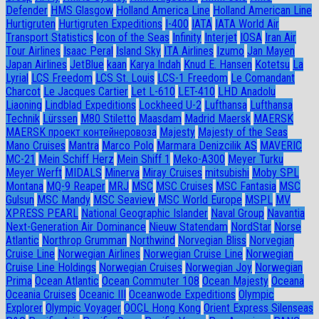
Defender
HMS Glasgow
Holland America Line
Holland American Line
Hurtigruten
Hurtigruten Expeditions
I-400
IATA
IATA World Air
Transport Statistics
Icon of the Seas
Infinity
Interjet
IOSA
Iran Air
Tour Airlines
Isaac Peral
Island Sky
ITA Airlines
Izumo
Jan Mayen
Japan Airlines
JetBlue
kaan
Karya Indah
Knud E. Hansen
Kotetsu
La
Lyrial
LCS Freedom
LCS St. Louis
LCS-1 Freedom
Le Comandant
Charcot
Le Jacques Cartier
Let L-610
LET-410
LHD Anadolu
Liaoning
Lindblad Expeditions
Lockheed U-2
Lufthansa
Lufthansa
Technik
Lürssen
M80 Stiletto
Maasdam
Madrid Maersk
MAERSK
MAERSK проект контейнеровоза
Majesty
Majesty of the Seas
Mano Cruises
Mantra
Marco Polo
Marmara Denizcilik AS
MAVERIC
MC-21
Mein Schiff Herz
Mein Shiff 1
Meko-A300
Meyer Turku
Meyer Werft
MIDALS
Minerva
Miray Cruises
mitsubishi
Moby SPL
Montana
MQ-9 Reaper
MRJ
MSC
MSC Cruises
MSC Fantasia
MSC
Gulsun
MSC Mandy
MSC Seaview
MSC World Europe
MSPL
MV
XPRESS PEARL
National Geographic Islander
Naval Group
Navantia
Next-Generation Air Dominance
Nieuw Statendam
NordStar
Norse
Atlantic
Northrop Grumman
Northwind
Norvegian Bliss
Norvegian
Cruise Line
Norwegian Airlines
Norwegian Cruise Line
Norwegian
Cruise Line Holdings
Norwegian Cruises
Norwegian Joy
Norwegian
Prima
Ocean Atlantic
Ocean Commuter 108
Ocean Majesty
Oceana
Oceania Cruises
Oceanic III
Oceanwode Expeditions
Olympic
Explorer
Olympic Voyager
OOCL Hong Kong
Orient Express Silenseas