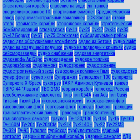
Спасательный корабль
спасение на воде
спг танкер
специализированное ПО
спортивный самолет
Средне-Невский
завод
среднемагистральный авиалайнер
ССК Звезда
ставки
стелс
стоимость корабля
сторожевой корабль
стратегический
бомбардировщий
стюардесса
Су-11
Су-25
Су-27
Су-34
су-35
Су-47 Беркут
Су-57
Су-75 Checkmate
субсидируемые рейсы
судно для обслуживания атомфлота
судно из бетона
судно лифт
судно на воздушной подушке
судно на подводных крыльях
судно
сейсморазведки
судно снабжения
судовая энергетика
судоверфь Ак Барс
судовладелец
судовое топливо
судоразборка
судоремонт
судостроени
судостроение
судостроительный завод
судоходная компания Гама
судоходство
супер фрегат
супер яхта
Суперджет
Суперджет 100
суперяхта
Суперяхта X-Space
сухогруз
ТАКР Адмирал Кузнецов
танкер
ТВРС-44 "Ладога"
ТВС-2МС
теория корабля
теплоход Россия
техобслуживание самолетов
Тигр
тип 054А
тип Ada
тип Oasis
Титаник
Тихий Дон
тихоокеанский круиз
Тихоокеанский флот
тихоокеанский флот
торговый флот
торпеда
Трабзон
тральщик
трансатлантический лайнер
Трансаэро
ТрансКонтейнер
транспортный самолет
траулер
Ту-130/136
Ту-144
Ту-16
Ту-160
Ту-160М
Ту-204
Ту-204СМ
Ту-214
Ту-214ОН
Ту-22
Ту-22М3
Ту-324
Ту-95
Туполев
турбоход
турбулентность
ударный
вертолет
ударный прибрежный корабль
ударный самолет
УДК