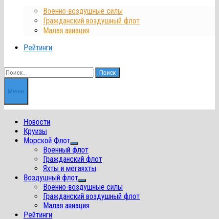
Военно-воздушные силы
Гражданский воздушный флот
Малая авиация
Рейтинги
Найти:
Меню
Новости
Круизы
Морской Флот
Показать
Военный флот
подменю
Гражданский флот
Яхты и мегаяхты
Воздушный флот
Показать
Военно-воздушные силы
подменю
Гражданский воздушный флот
Малая авиация
Рейтинги