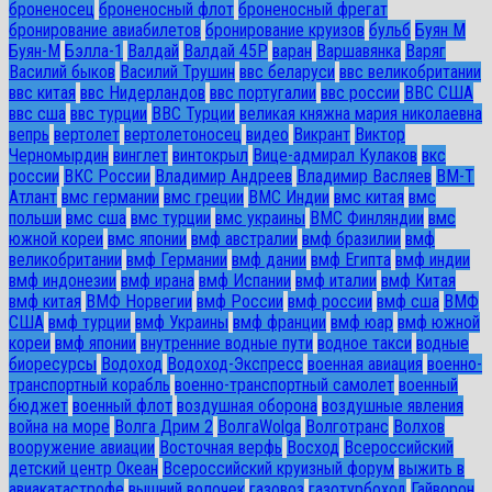
броненосец
броненосный флот
броненосный фрегат
бронирование авиабилетов
бронирование круизов
бульб
Буян М
Буян-М
Бэлла-1
Валдай
Валдай 45Р
варан
Варшавянка
Варяг
Василий быков
Василий Трушин
ввс беларуси
ввс великобритании
ввс китая
ввс Нидерландов
ввс португалии
ввс россии
ВВС США
ввс сша
ввс турции
ВВС Турции
великая княжна мария николаевна
вепрь
вертолет
вертолетоносец
видео
Викрант
Виктор
Черномырдин
винглет
винтокрыл
Вице-адмирал Кулаков
вкс
россии
ВКС России
Владимир Андреев
Владимир Васляев
ВМ-Т
Атлант
вмс германии
вмс греции
ВМС Индии
вмс китая
вмс
польши
вмс сша
вмс турции
вмс украины
ВМС Финляндии
вмс
южной кореи
вмс японии
вмф австралии
вмф бразилии
вмф
великобритании
вмф Германии
вмф дании
вмф Египта
вмф индии
вмф индонезии
вмф ирана
вмф Испании
вмф италии
вмф Китая
вмф китая
ВМФ Норвегии
вмф России
вмф россии
вмф сша
ВМФ
США
вмф турции
вмф Украины
вмф франции
вмф юар
вмф южной
кореи
вмф японии
внутренние водные пути
водное такси
водные
биоресурсы
Водоход
Водоход-Экспресс
военная авиация
военно-
транспортный корабль
военно-транспортный самолет
военный
бюджет
военный флот
воздушная оборона
воздушные явления
война на море
Волга Дрим 2
ВолгаWolga
Волготранс
Волхов
вооружение авиации
Восточная верфь
Восход
Всероссийский
детский центр Океан
Всероссийский круизный форум
выжить в
авиакатастрофе
вышний волочек
газовоз
газотурбоход
Гайворон