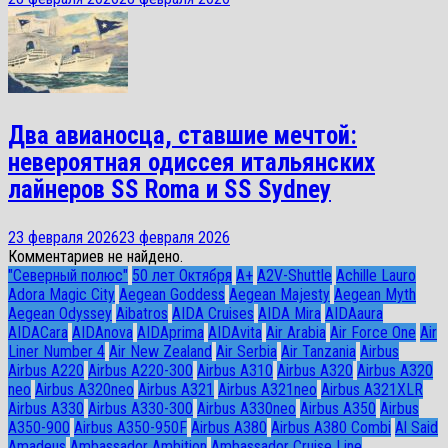
Два авианосца, ставшие мечтой:
невероятная одиссея итальянских
лайнеров SS Roma и SS Sydney
23 февраля 2026
23 февраля 2026
Комментариев не найдено.
"Северный полюс"
50 лет Октября
A+
A2V-Shuttle
Achille Lauro
Adora Magic City
Aegean Goddess
Aegean Majesty
Aegean Myth
Aegean Odyssey
Aibatros
AIDA Cruises
AIDA Mira
AIDAaura
AIDACara
AIDAnova
AIDAprima
AIDAvita
Air Arabia
Air Force One
Air
Liner Number 4
Air New Zealand
Air Serbia
Air Tanzania
Airbus
Airbus A220
Airbus A220-300
Airbus A310
Airbus A320
Airbus A320
neo
Airbus A320neo
Airbus A321
Airbus A321neo
Airbus A321XLR
Airbus A330
Airbus A330-300
Airbus A330neo
Airbus A350
Airbus
A350-900
Airbus A350-950F
Airbus A380
Airbus A380 Combi
Al Said
Amadeus
Ambassador Ambition
Ambassador Cruise Line