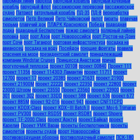
паромная линия
пароход
парусный корабль
парусный круизный
корабль
парусный флот
пассажирские перевозки
пассажирское
судно
Патриот
патрульный корабль
ПД-35
ПД-8
переработка
самолетов
Петр Великий
Петр Чайковский
пилот
пираты
плавучая
тюрьма
плавучий док
ПЛАРК Красноярск
Победа
подводная
лодка
подводный беспилотник
пожар самолета
полярный лайнер
поповка
порт
порт Азов
порт Новороссийск
порт Ростов-на-Дону
порт Сочи
порт Таганрог
портовая инфраструктура
посадка на
авианосец
посадка на воду
Посейдон
поющие фрегаты
правила
спасения на море
президентский самолет
принадлежащий
компании Windstar Cruises
Принцесса Анастасия
причал
прогулочный теплоход
проект 00108
проект 00840
Проект 111
проект 11356
проект 11430Э Ламантин
проект 11711
проект
12700
проект 17
проект 20385
проект 21631
проект 21900
проект 21900М
проект 22220
проект 22350
проект 22800
проект
23000 Шторм
проект 23550
Проект 23560
проект 23900
проект
301
проект 302
проект 33DD
проект 588
проект 636
проект 677
проект 885М
проект 92-016
проект 941
проект CNF11CPD
проект KDDX-Class
проект KDX–III Batch II
проект Moj-6 Trimaran
проект PV300
проект RSD59
проект RSD81
проект Shpere
проект TF-2000 Class
проект Арктур
проект Байкал
проект
Карелия
Проект УМК Варан
проекты беспилотников
проекты
самолетов
проекты судов
прорт Новороссийск
противовоздушная оборона
противолодочный самолет
ПСК-180