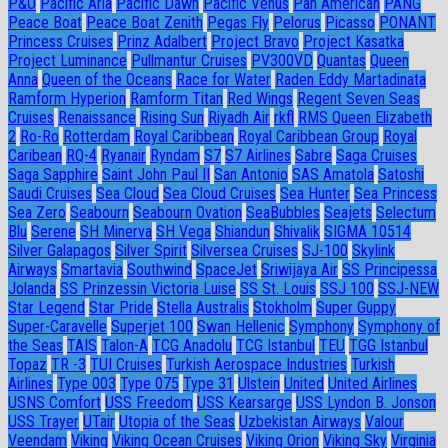
P&O
Pacific Aria
Pacific Dawn
Pacific Venus
Pan American
PANG
Peace Boat
Peace Boat Zenith
Pegas Fly
Pelorus
Picasso
PONANT
Princess Cruises
Prinz Adalbert
Project Bravo
Project Kasatka
Project Luminance
Pullmantur Cruises
PV300VD
Quantas
Queen
Anna
Queen of the Oceans
Race for Water
Raden Eddy Martadinata
Ramform Hyperion
Ramform Titan
Red Wings
Regent Seven Seas
Cruises
Renaissance
Rising Sun
Riyadh Air
rkfl
RMS Queen Elizabeth
2
Ro-Ro
Rotterdam
Royal Caribbean
Royal Caribbean Group
Royal
Caribean
RQ-4
Ryanair
Ryndam
S7
S7 Airlines
Sabre
Saga Cruises
Saga Sapphire
Saint John Paul II
San Antonio
SAS Amatola
Satoshi
Saudi Cruises
Sea Cloud
Sea Cloud Cruises
Sea Hunter
Sea Princess
Sea Zero
Seabourn
Seabourn Ovation
SeaBubbles
Seajets
Selectum
Blu
Serene
SH Minerva
SH Vega
Shiandun
Shivalik
SIGMA 10514
Silver Galapagos
Silver Spirit
Silversea Cruises
SJ-100
Skylink
Airways
Smartavia
Southwind
SpaceJet
Sriwijaya Air
SS Principessa
Jolanda
SS Prinzessin Victoria Luise
SS St. Louis
SSJ 100
SSJ-NEW
Star Legend
Star Pride
Stella Australis
Stokholm
Super Guppy
Super-Caravelle
Superjet 100
Swan Hellenic
Symphony
Symphony of
the Seas
TAIS
Talon-A
TCG Anadolu
TCG Istanbul
TEU
TGG Istanbul
Topaz
TR -3
TUI Cruises
Turkish Aerospace Industries
Turkish
Airlines
Type 003
Type 075
Type 31
Ulstein
United
United Airlines
USNS Comfort
USS Freedom
USS Kearsarge
USS Lyndon B. Jonson
USS Trayer
UTair
Utopia of the Seas
Uzbekistan Airways
Valour
Veendam
Viking
Viking Ocean Cruises
Viking Orion
Viking Sky
Virginia