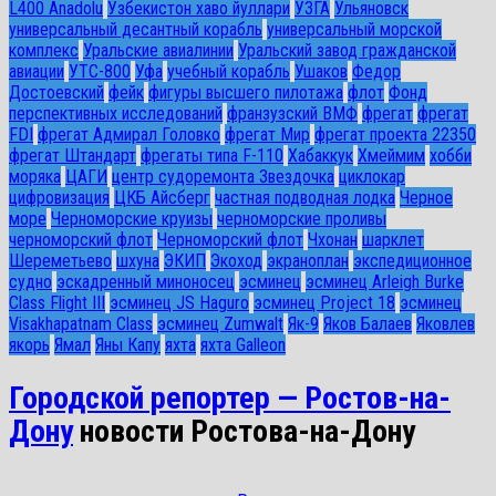
L400 Anadolu
Узбекистон хаво йуллари
УЗГА
Ульяновск
универсальный десантный корабль
универсальный морской
комплекс
Уральские авиалинии
Уральский завод гражданской
авиации
УТС-800
Уфа
учебный корабль
Ушаков
Федор
Достоевский
фейк
фигуры высшего пилотажа
флот
Фонд
перспективных исследований
франзузский ВМФ
фрегат
фрегат
FDI
фрегат Адмирал Головко
фрегат Мир
фрегат проекта 22350
фрегат Штандарт
фрегаты типа F-110
Хабаккук
Хмеймим
хобби
моряка
ЦАГИ
центр судоремонта Звездочка
циклокар
цифровизация
ЦКБ Айсберг
частная подводная лодка
Черное
море
Черноморские круизы
черноморские проливы
черноморский флот
Черноморский флот
Чхонан
шарклет
Шереметьево
шхуна
ЭКИП
Экоход
экраноплан
экспедиционное
судно
эскадренный миноносец
эсминец
эсминец Arleigh Burke
Class Flight III
эсминец JS Haguro
эсминец Project 18
эсминец
Visakhapatnam Class
эсминец Zumwalt
Як-9
Яков Балаев
Яковлев
якорь
Ямал
Яны Капу
яхта
яхта Galleon
Городской репортер — Ростов-на-
Дону
новости Ростова-на-Дону