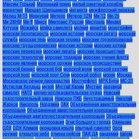
Максим Горький
Маленький принц
малый ракетный корабль
маркетинг
Маршал Шапошников
мегаяхта
межфлотский переход
Мелец М-15
Меркурий
Метеор
Метеор 12М
Ми-12
Ми-26
Ми-28HM
Ми-8
Минск
Минтранс России
Мистраль
Михаил
Кутузов
Можайск
мойка самолета
молния
монитор
монография
морская безопасность
морская история
морская регата
морская
служба
морская тень
морская техника
морские грузоперевозки
морские грузщоперевозки
морские истории
морские котики
морские перевозки
морские пираты
морские происшествия
морские технологии
морские традиции
морские учения флота
морские явления
морское оружие
морское происшествие
морской бизнес
морской бой
морской вояж
морской охотник
морской порт
морской порт Сочи
морской робот
моряк
Москва
Московское речное пароходство
Мостурфлот
МРК Буря
МС-21
Мстислав Келдыш
музей
Мустай Карим
Мустанг
надувной
самолет
НАТО
научно-исследовательское судно
Невский
судостроительный завод
Невское ПКБ
Неустрашимый
Николай
Жарков
Никополь
Нордавиа
ОАК
Объединённая авиастроительная
корпорация
Объединенная авиастроительная корпорация
Объединенная двигателестроительная корпорация
Объединенная
судостроительная корпорация
Огни большого города
Одинцово
ОДК
ОДК Климов
оконцовка крыла
опытный самолет
Орск
оружие
открытое небо
отмена рейсов
ПАК ДА
пандемия
паром