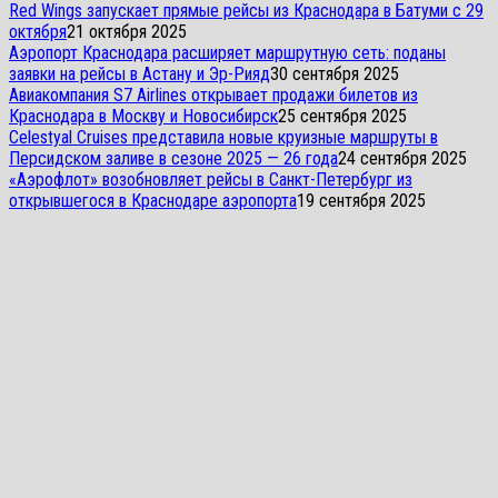
Red Wings запускает прямые рейсы из Краснодара в Батуми с 29
октября
21 октября 2025
Аэропорт Краснодара расширяет маршрутную сеть: поданы
заявки на рейсы в Астану и Эр-Рияд
30 сентября 2025
Авиакомпания S7 Airlines открывает продажи билетов из
Краснодара в Москву и Новосибирск
25 сентября 2025
Celestyal Cruises представила новые круизные маршруты в
Персидском заливе в сезоне 2025 — 26 года
24 сентября 2025
«Аэрофлот» возобновляет рейсы в Санкт-Петербург из
открывшегося в Краснодаре аэропорта
19 сентября 2025