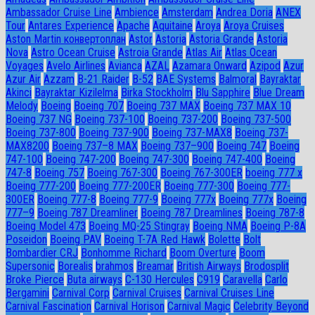
Ambassador Сruise Line
Ambience
Amsterdam
Andrea Doria
ANEX
Tour
Antares Experience
Apache
Aquitaine
Aroya
Aroya Cruises
Aston Martin конвертоплан
Astor
Astoria
Astoria Grande
Astoria
Nova
Astro Ocean Cruise
Astroia Grande
Atlas Air
Atlas Ocean
Voyages
Avelo Airlines
Avianca
AZAL
Azamara Onward
Azipod
Azur
Azur Air
Azzam
B-21 Raider
B-52
BAE Systems
Balmoral
Bayraktar
Akinci
Bayraktar Kizilelma
Birka Stockholm
Blu Sapphire
Blue Dream
Melody
Boeing
Boeing 707
Boeing 737 MAX
Boeing 737 MAX 10
Boeing 737 NG
Boeing 737-100
Boeing 737-200
Boeing 737-500
Boeing 737-800
Boeing 737-900
Boeing 737-MAX8
Boeing 737-
MAX8200
Boeing 737–8 MAX
Boeing 737–900
Boeing 747
Boeing
747-100
Boeing 747-200
Boeing 747-300
Boeing 747-400
Boeing
747-8
Boeing 757
Boeing 767-300
Boeing 767-300ER
boeing 777 x
Boeing 777-200
Boeing 777-200ER
Boeing 777-300
Boeing 777-
300ER
Boeing 777-8
Boeing 777-9
Boeing 777x
Boeing 777х
Boeing
777–9
Boeing 787 Dreamliner
Boeing 787 Dreamlines
Boeing 787-8
Boeing Model 473
Boeing MQ-25 Stingray
Boeing NMA
Boeing P-8A
Poseidon
Boeing PAV
Boeing T-7A Red Hawk
Bolette
Bolt
Bombardier CRJ
Bonhomme Richard
Boom Overture
Boom
Supersonic
Borealis
brahmos
Breamar
British Airways
Brodosplit
Broke Pierce
Buta airways
C-130 Hercules
C919
Caravella
Carlo
Bergamini
Carnival Corp
Carnival Cruises
Carnival Cruises Line
Carnival Fascination
Carnival Horison
Carnival Magic
Celebrity Beyond