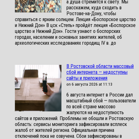
а душа стремится к свету. Мы
расскажем, куда сходить в
Ростове-на-Дону, чтобы
справиться с ярким солнцем. Лекция «Боспорское царство
и Нижний Дон» В цск «Степь» пройдёт лекция «Боспорское
царство и Нижний Дон». Гости узнают о боспорских
городах, населении и основных занятиях жителей, об
археологических исследованиях городищ IV в. до
В Ростовской области массовый
сбой интернета — недоступны
сайты и приложения
on 6 августа 2026 at 11:13
6 августа интернет в России дал
масштабный сбой — пользователи
по всей стране массово
жалуются на недоступность
сайтов и приложений. Проблемы не обошли и Ростовскую
область: сервисы мониторинга зафиксировали всплеск
жалоб от жителей региона. Официальная причина
отключений пока не озвучена. Сбои зафиксированы в