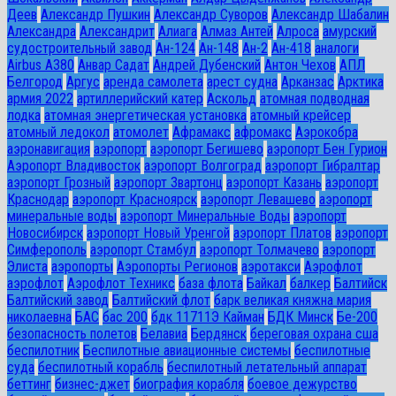
Деев
Александр Пушкин
Александр Суворов
Александр Шабалин
Александра
Александрит
Алиага
Алмаз Антей
Алроса
амурский
судостроительный завод
Ан-124
Ан-148
Ан-2
Ан-418
аналоги
Airbus A380
Анвар Садат
Андрей Дубенский
Антон Чехов
АПЛ
Белгород
Аргус
аренда самолета
арест судна
Арканзас
Арктика
армия 2022
артиллерийский катер
Аскольд
атомная подводная
лодка
атомная энергетическая установка
атомный крейсер
атомный ледокол
атомолет
Афрамакс
афромакс
Аэрокобра
аэронавигация
аэропорт
аэропорт Бегишево
аэропорт Бен Гурион
Аэропорт Владивосток
аэропорт Волгоград
аэропорт Гибралтар
аэропорт Грозный
аэропорт Звартонц
аэропорт Казань
аэропорт
Краснодар
аэропорт Красноярск
аэропорт Левашево
аэропорт
минеральные воды
аэропорт Минеральные Воды
аэропорт
Новосибирск
аэропорт Новый Уренгой
аэропорт Платов
аэропорт
Симферополь
аэропорт Стамбул
аэропорт Толмачево
аэропорт
Элиста
аэропорты
Аэропорты Регионов
аэротакси
Аэрофлот
аэрофлот
Аэрофлот Техникс
база флота
Байкал
балкер
Балтийск
Балтийский завод
Балтийский флот
барк великая княжна мария
николаевна
БАС
бас 200
бдк 11711Э Кайман
БДК Минск
Бе-200
безопасность полетов
Белавиа
Бердянск
береговая охрана сша
беспилотник
Беспилотные авиационные системы
беспилотные
суда
беспилотный корабль
беспилотный летательный аппарат
беттинг
бизнес-джет
биография корабля
боевое дежурство