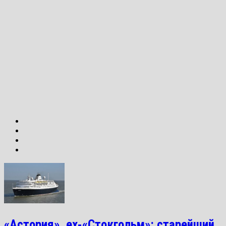
«Астория», ex-«Стокгольм»: старейший