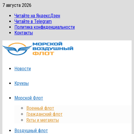
Перейти
7 августа 2026
к
Читайте на ЯндексДзен
содержимому
Читайте в Telegram
Политика конфиденциальности
Контакты
Новости
Круизы
Морской Флот
Военный флот
Гражданский флот
Яхты и мегаяхты
Воздушный флот