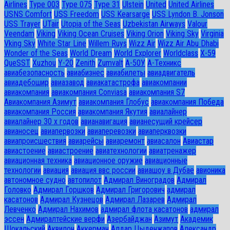
Airlines
Type 003
Type 075
Type 31
Ulstein
United
United Airlines
USNS Comfort
USS Freedom
USS Kearsarge
USS Lyndon B. Jonson
USS Trayer
UTair
Utopia of the Seas
Uzbekistan Airways
Valour
Veendam
Viking
Viking Ocean Cruises
Viking Orion
Viking Sky
Virginia
Vking Sky
White Star Line
Willem Ruys
Wizz Air
Wizz Air Abu Dhabi
Wonder of the Seas
World Dream
World Explorer
Worldclass
X-59
QueSST
Xuzhou
Y-20
Zenith
Zumvalt
А-50У
А-Техникс
авиабезопасность
авиабизнес
авиабилеты
авиадвигатель
авиадебошир
авиазавод
авиакатастрофа
авиакомпании
авиакомпания
авиакомпания Conviasa
авиакомпания S7
Авиакомпания Азимут
авиакомпания Глобус
авиакомпания Победа
авиакомпания Россия
авиакомпания Якутия
авиалайнер
авиалайнер 30 х годов
авианавигация
авианесущий крейсер
авианосец
авиапервозки
авиаперевозки
авиаперквозки
авиапроисшествия
авиарейсы
авиаремонт
авиасалон
Авиастар
авиастоение
авиастроение
авиатехнологии
авиатренажер
авиационная техника
авиационное оружие
авиационные
технологии
авиация
авиация ввс россии
авиашоу в Дубае
авионика
автономное судно
автопилот
Адмирал Виноградов
Адмирал
Головко
Адмирал Горшков
Адмирал Григорович
адмирал
касатонов
Адмирал Кузнецов
Адмирал Лазарев
Адмирал
Левченко
Адмирал Нахимов
адмирал флота касатонов
адмирал
эссен
Адмиралтейские верфи
Азербайджан
Азимут
Академик
Шокальский
Аквилон
Аккерман
Алдар Цыденжапов
Александр