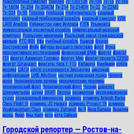
транспортный самолет
траулер
Ту-130/136
Ту-144
Ту-16
Ту-160
Ту-160М
Ту-204
Ту-204СМ
Ту-214
Ту-214ОН
Ту-22
Ту-22М3
Ту-324
Ту-95
Туполев
турбоход
турбулентность
ударный
вертолет
ударный прибрежный корабль
ударный самолет
УДК
L400 Anadolu
Узбекистон хаво йуллари
УЗГА
Ульяновск
универсальный десантный корабль
универсальный морской
комплекс
Уральские авиалинии
Уральский завод гражданской
авиации
УТС-800
Уфа
учебный корабль
Ушаков
Федор
Достоевский
фейк
фигуры высшего пилотажа
флот
Фонд
перспективных исследований
франзузский ВМФ
фрегат
фрегат
FDI
фрегат Адмирал Головко
фрегат Мир
фрегат проекта 22350
фрегат Штандарт
фрегаты типа F-110
Хабаккук
Хмеймим
хобби
моряка
ЦАГИ
центр судоремонта Звездочка
циклокар
цифровизация
ЦКБ Айсберг
частная подводная лодка
Черное
море
Черноморские круизы
черноморские проливы
черноморский флот
Черноморский флот
Чхонан
шарклет
Шереметьево
шхуна
ЭКИП
Экоход
экраноплан
экспедиционное
судно
эскадренный миноносец
эсминец
эсминец Arleigh Burke
Class Flight III
эсминец JS Haguro
эсминец Project 18
эсминец
Visakhapatnam Class
эсминец Zumwalt
Як-9
Яков Балаев
Яковлев
якорь
Ямал
Яны Капу
яхта
яхта Galleon
Городской репортер — Ростов-на-