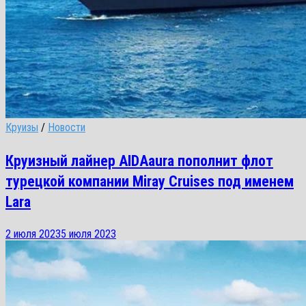
Круизы
/
Новости
Круизный лайнер AIDAaura пополнит флот
турецкой компании Miray Cruises под именем
Lara
2 июля 2023
5 июля 2023