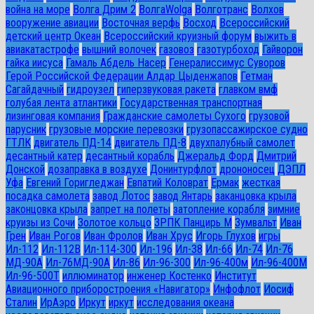
война на море
Волга Дрим 2
ВолгаWolga
Волготранс
Волхов
вооружение авиации
Восточная верфь
Восход
Всероссийский
детский центр Океан
Всероссийский круизный форум
выжить в
авиакатастрофе
вышний волочек
газовоз
газотурбоход
Гайворон
гайка иисуса
Гамаль Абдель Насер
Генералиссимус Суворов
Герой Российской Федерации Алдар Цыденжапов
Гетман
Сагайдачный
гидроузел
гиперзвуковая ракета
главком вмф
голубая лента атлантики
Государственная транспортная
лизинговая компания
Гражданские самолеты Сухого
грузовой
парусник
грузовые морские перевозки
грузопассажирское судно
ГТЛК
двигатель ПД-14
двигатель ПД-8
двухпалубный самолет
десантный катер
десантный корабль
Джеральд Форд
Дмитрий
Донской
дозаправка в воздухе
Донинтурфлот
дрононосец
ДЭПЛ
Уфа
Евгений Горигледжан
Евпатий Коловрат
Ермак
жесткая
посадка самолета
завод Лотос
завод Янтарь
заканцовка крыла
законцовка крыла
запрет на полеты
затопление корабля
зимние
круизы из Сочи
Золотое кольцо
ЗРПК Панцирь М
Зумвальт
Иван
Грен
Иван Рогов
Иван Фролов
Иван Хрус
Игорь Глухов
игры
Ил-112
Ил-112В
Ил-114-300
Ил-196
Ил-38
Ил-66
Ил-74
Ил-76
МД-90А
Ил-76МД-90А
Ил-86
Ил-96-300
Ил-96-400м
Ил-96-400М
Ил-96-500Т
иллюминатор
инженер Костенко
Институт
Авиационного приборостроения «Навигатор»
Инфофлот
Иосиф
Сталин
ИрАэро
Иркут
иркут
исследования океана