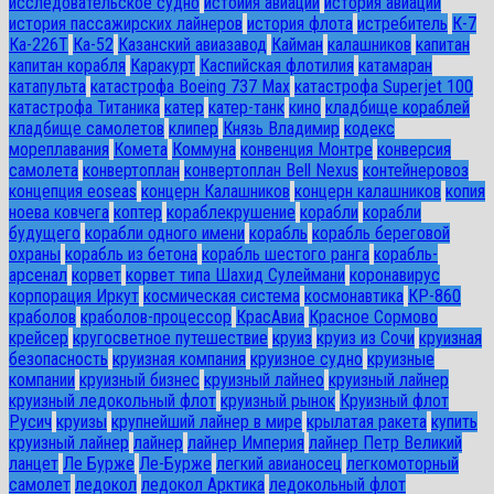
исследовательское судно
истоиия авиации
история авиации
история пассажирских лайнеров
история флота
истребитель
К-7
Ка-226Т
Ка-52
Казанский авиазавод
Кайман
калашников
капитан
капитан корабля
Каракурт
Каспийская флотилия
катамаран
катапульта
катастрофа Boeing 737 Max
катастрофа Superjet 100
катастрофа Титаника
катер
катер-танк
кино
кладбище кораблей
кладбище самолетов
клипер
Князь Владимир
кодекс
мореплавания
Комета
Коммуна
конвенция Монтре
конверсия
самолета
конвертоплан
конвертоплан Bell Nexus
контейнеровоз
концепция eoseas
концерн Калашников
концерн калашников
копия
ноева ковчега
коптер
кораблекрушение
корабли
корабли
будущего
корабли одного имени
корабль
корабль береговой
охраны
корабль из бетона
корабль шестого ранга
корабль-
арсенал
корвет
корвет типа Шахид Сулеймани
коронавирус
корпорация Иркут
космическая система
космонавтика
КР-860
краболов
краболов-процессор
КрасАвиа
Красное Сормово
крейсер
кругосветное путешествие
круиз
круиз из Сочи
круизная
безопасность
круизная компания
круизное судно
круизные
компании
круизный бизнес
круизный лайнео
круизный лайнер
круизный ледокольный флот
круизный рынок
Круизный флот
Русич
круизы
крупнейший лайнер в мире
крылатая ракета
купить
круизный лайнер
лайнер
лайнер Империя
лайнер Петр Великий
ланцет
Ле Бурже
Ле-Бурже
легкий авианосец
легкомоторный
самолет
ледокол
ледокол Арктика
ледокольный флот