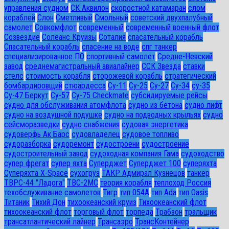
управления судном
СК Аквилон
скоростной катамаран
слом
кораблей
Слон
Сметливый
Смольный
советский двухпалубный
самолет
Совкомфлот
современный
современный военный флот
Созвездие
Солеанс Круизы
Соталия
спасательный корабль
Спасательный корабль
спасение на воде
спг танкер
специализированное ПО
спортивный самолет
Средне-Невский
завод
среднемагистральный авиалайнер
ССК Звезда
ставки
стелс
стоимость корабля
сторожевой корабль
стратегический
бомбардировщий
стюардесса
Су-11
Су-25
Су-27
Су-34
су-35
Су-47 Беркут
Су-57
Су-75 Checkmate
субсидируемые рейсы
судно для обслуживания атомфлота
судно из бетона
судно лифт
судно на воздушной подушке
судно на подводных крыльях
судно
сейсморазведки
судно снабжения
судовая энергетика
судоверфь Ак Барс
судовладелец
судовое топливо
судоразборка
судоремонт
судостроени
судостроение
судостроительный завод
судоходная компания Гама
судоходство
супер фрегат
супер яхта
Суперджет
Суперджет 100
суперяхта
Суперяхта X-Space
сухогруз
ТАКР Адмирал Кузнецов
танкер
ТВРС-44 "Ладога"
ТВС-2МС
теория корабля
теплоход Россия
техобслуживание самолетов
Тигр
тип 054А
тип Ada
тип Oasis
Титаник
Тихий Дон
тихоокеанский круиз
Тихоокеанский флот
тихоокеанский флот
торговый флот
торпеда
Трабзон
тральщик
трансатлантический лайнер
Трансаэро
ТрансКонтейнер