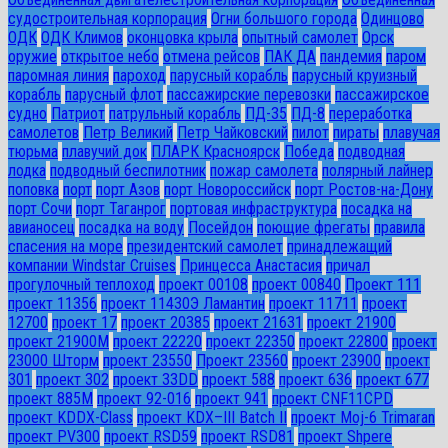
судостроительная корпорация
Огни большого города
Одинцово
ОДК
ОДК Климов
оконцовка крыла
опытный самолет
Орск
оружие
открытое небо
отмена рейсов
ПАК ДА
пандемия
паром
паромная линия
пароход
парусный корабль
парусный круизный
корабль
парусный флот
пассажирские перевозки
пассажирское
судно
Патриот
патрульный корабль
ПД-35
ПД-8
переработка
самолетов
Петр Великий
Петр Чайковский
пилот
пираты
плавучая
тюрьма
плавучий док
ПЛАРК Красноярск
Победа
подводная
лодка
подводный беспилотник
пожар самолета
полярный лайнер
поповка
порт
порт Азов
порт Новороссийск
порт Ростов-на-Дону
порт Сочи
порт Таганрог
портовая инфраструктура
посадка на
авианосец
посадка на воду
Посейдон
поющие фрегаты
правила
спасения на море
президентский самолет
принадлежащий
компании Windstar Cruises
Принцесса Анастасия
причал
прогулочный теплоход
проект 00108
проект 00840
Проект 111
проект 11356
проект 11430Э Ламантин
проект 11711
проект
12700
проект 17
проект 20385
проект 21631
проект 21900
проект 21900М
проект 22220
проект 22350
проект 22800
проект
23000 Шторм
проект 23550
Проект 23560
проект 23900
проект
301
проект 302
проект 33DD
проект 588
проект 636
проект 677
проект 885М
проект 92-016
проект 941
проект CNF11CPD
проект KDDX-Class
проект KDX–III Batch II
проект Moj-6 Trimaran
проект PV300
проект RSD59
проект RSD81
проект Shpere