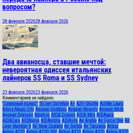
вопросом?
28 февраля 2026
28 февраля 2026
Два авианосца, ставшие мечтой:
невероятная одиссея итальянских
лайнеров SS Roma и SS Sydney
23 февраля 2026
23 февраля 2026
Комментариев не найдено.
"Северный полюс"
50 лет Октября
A+
A2V-Shuttle
Achille Lauro
Adora Magic City
Aegean Goddess
Aegean Majesty
Aegean Myth
Aegean Odyssey
Aibatros
AIDA Cruises
AIDA Mira
AIDAaura
AIDACara
AIDAnova
AIDAprima
AIDAvita
Air Arabia
Air Force One
Air
Liner Number 4
Air New Zealand
Air Serbia
Air Tanzania
Airbus
Airbus A220
Airbus A220-300
Airbus A310
Airbus A320
Airbus A320