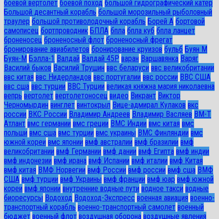
боевой вертолет
боевой поход
большой гидрографический катер
Большой десантный корабль
большой морозильный рыболовный
траулер
большой противолодочный корабль
Борей А
бортовой
самописец
бортпроводник
БПЛА
бпла
бпла куб
бпла ланцет
броненосец
броненосный флот
броненосный фрегат
бронирование авиабилетов
бронирование круизов
бульб
Буян М
Буян-М
Бэлла-1
Валдай
Валдай 45Р
варан
Варшавянка
Варяг
Василий быков
Василий Трушин
ввс беларуси
ввс великобритании
ввс китая
ввс Нидерландов
ввс португалии
ввс россии
ВВС США
ввс сша
ввс турции
ВВС Турции
великая княжна мария николаевна
вепрь
вертолет
вертолетоносец
видео
Викрант
Виктор
Черномырдин
винглет
винтокрыл
Вице-адмирал Кулаков
вкс
россии
ВКС России
Владимир Андреев
Владимир Васляев
ВМ-Т
Атлант
вмс германии
вмс греции
ВМС Индии
вмс китая
вмс
польши
вмс сша
вмс турции
вмс украины
ВМС Финляндии
вмс
южной кореи
вмс японии
вмф австралии
вмф бразилии
вмф
великобритании
вмф Германии
вмф дании
вмф Египта
вмф индии
вмф индонезии
вмф ирана
вмф Испании
вмф италии
вмф Китая
вмф китая
ВМФ Норвегии
вмф России
вмф россии
вмф сша
ВМФ
США
вмф турции
вмф Украины
вмф франции
вмф юар
вмф южной
кореи
вмф японии
внутренние водные пути
водное такси
водные
биоресурсы
Водоход
Водоход-Экспресс
военная авиация
военно-
транспортный корабль
военно-транспортный самолет
военный
бюджет
военный флот
воздушная оборона
воздушные явления