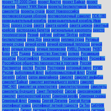
проект TF-2000 Class
проект Арктур
проект Байкал
проект
Карелия
Проект УМК Варан
проекты беспилотников
проекты
самолетов
проекты судов
прорт Новороссийск
противовоздушная оборона
противолодочный самолет
ПСК-180
разведывательный корабль
разведывательный корабль Иван
Хрус
разрез судна
ракета
ракета калибр
ракета циркон
ракетный
крейсер
распродажа билетов
региональные аэропорты
реестр
туроператоров
Резкий
рейтинг
рейтинг Skytrax
рейтинг
беспилотников
река Дон
река-море
реплика судна
Ретивый
речное судно
речной круиз
речной круизный теплоход
речной
флот
речные круизы
речные перевозки
РИВЦ Пулково
РКВП
Бора
РЛС
Родина
Рождество Христово
ролкер
Росавиация
росатом
Росатомфлот
Росморпорт
Росморречфлот
Роснефть
Российское общество пароходства и торговли
Россия
Роствертол
ростех
Ростех
Ростуризм
роторный парус
РУМО
Руслан
рыболовный флот
рыбопромысловый флот
Сrystal
Serenity
саблет
салон авиалайнера
самолет
самолет амфибия
самолет Байкал
самолет вертикального взлета
самолет
ЛМС-901
самолет на электротяге
самолетостроение
самолеты
самолеты будущего
Санкт Петербург
Сарсар
сверхзвуковой
самолет
сверхкороткий взлет
Северная верфь
Северная сказка
Северный флот
Севмаш
Сергей Дягилев
Сергей Котов
сертификат ковид
сертификат летной годности
Си Тех
СибНИА
симулятор
Сириус
система бронирования авиабилетов
система