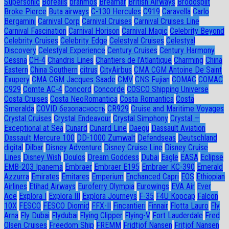
Supersonic
Borealis
brahmos
Breamar
British Airways
Brodosplit
Broke Pierce
Buta airways
C-130 Hercules
C919
Caravella
Carlo
Bergamini
Carnival Corp
Carnival Cruises
Carnival Cruises Line
Carnival Fascination
Carnival Horison
Carnival Magic
Celebrity Beyond
Celebrity Cruises
Celebrity Edge
Celestyal Cruises
Celestyal
Discovery
Celestyal Experience
Century Cruises
Century Harmony
Cessna
CH-4
Chandris Lines
Chantiers de l’Atlantique
Charming
China
Eastern
China Southern
citrus
CityAirbus
CMA CGM Antoine De Saint
Exupery
CMA CGM Jacques Saade
CMV
CNS Fujian
COMAC
COMAC
C929
Comte AC-4
Concord
Concorde
COSCO Shipping Universe
Costa Cruises
Costa NeoRomantica
Costa Romantica
Costa
Smeralda
COVID безопасность
CR929
Cruise and Maritime Voyages
Crystal Cruises
Crystal Endeavour
Crystal Simphony
Crystal —
Exceptional at Sea
Cunard
Cunard Line
Daegu
Dassault Aviation
Dassault Mercure 100
DD-1000 Zumwalt
Defendseas
Deutschland
digital
Dilbar
Disney Adventure
Disney Cruise Line
Disney Cruise
Lines
Disney Wish
Doulos
Dream Goddess
Dubai
Eagle
EASA
Eclipse
EMB-203 Ipanema
Embraer
Embraer E195
Embraer KC-390
Emerald
Azzurra
Emirates
Emitares
Emperium
Enchanced Capri
EOS
Ethiopian
Airlines
Etihad Airways
Euroferry Olympia
Eurowings
EVA Air
Ever
Ace
Explora I
Explora III
Explora Journeys
F-35
F4U Корсар
Falcon
10X
FESCO
FESCO Diomid
FFX-II
Fincantieri
Finnair
Flotta Lauro
Fly
Arna
Fly Dubai
Flydubai
Flying Clipper
Flying-V
Fort Lauderdale
Fred
Olsen Cruises
Freedom Ship
FREMM
Fridtjof Nansen
Fritjof Nansen