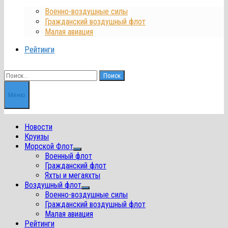
Военно-воздушные силы
Гражданский воздушный флот
Малая авиация
Рейтинги
Найти:
Меню
Новости
Круизы
Морской Флот
Показать
Военный флот
подменю
Гражданский флот
Яхты и мегаяхты
Воздушный флот
Показать
Военно-воздушные силы
подменю
Гражданский воздушный флот
Малая авиация
Рейтинги