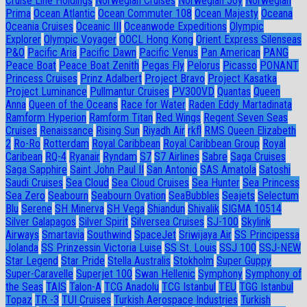
Cruise Line Holdings
Norwegian Cruises
Norwegian Joy
Norwegian
Prima
Ocean Atlantic
Ocean Commuter 108
Ocean Majesty
Oceana
Oceania Cruises
Oceanic III
Oceanwode Expeditions
Olympic
Explorer
Olympic Voyager
OOCL Hong Kong
Orient Express Silenseas
P&O
Pacific Aria
Pacific Dawn
Pacific Venus
Pan American
PANG
Peace Boat
Peace Boat Zenith
Pegas Fly
Pelorus
Picasso
PONANT
Princess Cruises
Prinz Adalbert
Project Bravo
Project Kasatka
Project Luminance
Pullmantur Cruises
PV300VD
Quantas
Queen
Anna
Queen of the Oceans
Race for Water
Raden Eddy Martadinata
Ramform Hyperion
Ramform Titan
Red Wings
Regent Seven Seas
Cruises
Renaissance
Rising Sun
Riyadh Air
rkfl
RMS Queen Elizabeth
2
Ro-Ro
Rotterdam
Royal Caribbean
Royal Caribbean Group
Royal
Caribean
RQ-4
Ryanair
Ryndam
S7
S7 Airlines
Sabre
Saga Cruises
Saga Sapphire
Saint John Paul II
San Antonio
SAS Amatola
Satoshi
Saudi Cruises
Sea Cloud
Sea Cloud Cruises
Sea Hunter
Sea Princess
Sea Zero
Seabourn
Seabourn Ovation
SeaBubbles
Seajets
Selectum
Blu
Serene
SH Minerva
SH Vega
Shiandun
Shivalik
SIGMA 10514
Silver Galapagos
Silver Spirit
Silversea Cruises
SJ-100
Skylink
Airways
Smartavia
Southwind
SpaceJet
Sriwijaya Air
SS Principessa
Jolanda
SS Prinzessin Victoria Luise
SS St. Louis
SSJ 100
SSJ-NEW
Star Legend
Star Pride
Stella Australis
Stokholm
Super Guppy
Super-Caravelle
Superjet 100
Swan Hellenic
Symphony
Symphony of
the Seas
TAIS
Talon-A
TCG Anadolu
TCG Istanbul
TEU
TGG Istanbul
Topaz
TR -3
TUI Cruises
Turkish Aerospace Industries
Turkish