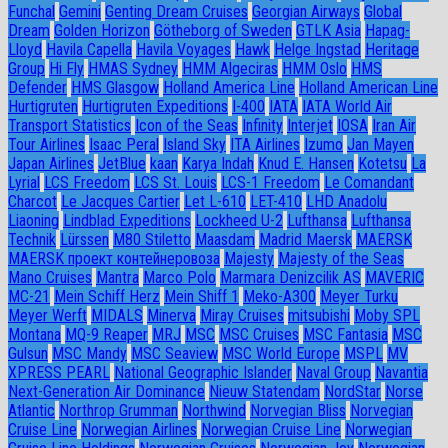
Funchal
Gemini
Genting Dream Cruises
Georgian Airways
Global
Dream
Golden Horizon
Götheborg of Sweden
GTLK Asia
Hapag-
Lloyd
Havila Capella
Havila Voyages
Hawk
Helge Ingstad
Heritage
Group
Hi Fly
HMAS Sydney
HMM Algeciras
HMM Oslo
HMS
Defender
HMS Glasgow
Holland America Line
Holland American Line
Hurtigruten
Hurtigruten Expeditions
I-400
IATA
IATA World Air
Transport Statistics
Icon of the Seas
Infinity
Interjet
IOSA
Iran Air
Tour Airlines
Isaac Peral
Island Sky
ITA Airlines
Izumo
Jan Mayen
Japan Airlines
JetBlue
kaan
Karya Indah
Knud E. Hansen
Kotetsu
La
Lyrial
LCS Freedom
LCS St. Louis
LCS-1 Freedom
Le Comandant
Charcot
Le Jacques Cartier
Let L-610
LET-410
LHD Anadolu
Liaoning
Lindblad Expeditions
Lockheed U-2
Lufthansa
Lufthansa
Technik
Lürssen
M80 Stiletto
Maasdam
Madrid Maersk
MAERSK
MAERSK проект контейнеровоза
Majesty
Majesty of the Seas
Mano Cruises
Mantra
Marco Polo
Marmara Denizcilik AS
MAVERIC
MC-21
Mein Schiff Herz
Mein Shiff 1
Meko-A300
Meyer Turku
Meyer Werft
MIDALS
Minerva
Miray Cruises
mitsubishi
Moby SPL
Montana
MQ-9 Reaper
MRJ
MSC
MSC Cruises
MSC Fantasia
MSC
Gulsun
MSC Mandy
MSC Seaview
MSC World Europe
MSPL
MV
XPRESS PEARL
National Geographic Islander
Naval Group
Navantia
Next-Generation Air Dominance
Nieuw Statendam
NordStar
Norse
Atlantic
Northrop Grumman
Northwind
Norvegian Bliss
Norvegian
Cruise Line
Norwegian Airlines
Norwegian Cruise Line
Norwegian