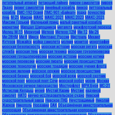
летательный аппарат
летающий лайнер
ливреи самолетов
ливрея
Лидер
лизинг самолетов
линейный корабль
линкор
литторальный
корабль
ЛМС-192 Освей
ЛМС-901 «Байкал»
лодка
лоукостер
лунь
М-25
Макран
МАКС
МАКС 2021
МАКС 2023
МАКС-2021
Максим Горький
Маленький принц
малый ракетный корабль
маркетинг
Маршал Шапошников
мегаяхта
межфлотский переход
Мелец М-15
Меркурий
Метеор
Метеор 12М
Ми-12
Ми-26
Ми-28HM
Ми-8
Минск
Минтранс России
Мистраль
Михаил
Кутузов
Можайск
мойка самолета
молния
монитор
монография
морская безопасность
морская история
морская регата
морская
служба
морская тень
морская техника
морские грузоперевозки
морские грузщоперевозки
морские истории
морские котики
морские перевозки
морские пираты
морские происшествия
морские технологии
морские традиции
морские учения флота
морские явления
морское оружие
морское происшествие
морской бизнес
морской бой
морской вояж
морской охотник
морской порт
морской порт Сочи
морской робот
моряк
Москва
Московское речное пароходство
Мостурфлот
МРК Буря
МС-21
Мстислав Келдыш
музей
Мустай Карим
Мустанг
надувной
самолет
НАТО
научно-исследовательское судно
Невский
судостроительный завод
Невское ПКБ
Неустрашимый
Николай
Жарков
Никополь
Нордавиа
ОАК
Объединённая авиастроительная
корпорация
Объединенная авиастроительная корпорация
Объединенная двигателестроительная корпорация
Объединенная