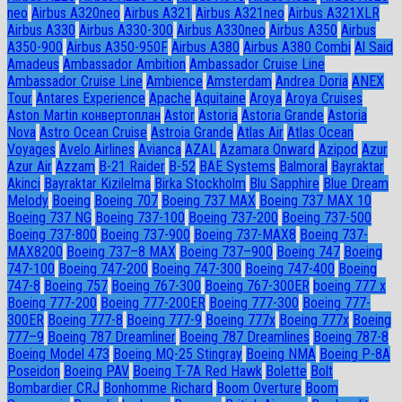
neo
Airbus A320neo
Airbus A321
Airbus A321neo
Airbus A321XLR
Airbus A330
Airbus A330-300
Airbus A330neo
Airbus A350
Airbus
A350-900
Airbus A350-950F
Airbus A380
Airbus A380 Combi
Al Said
Amadeus
Ambassador Ambition
Ambassador Cruise Line
Ambassador Сruise Line
Ambience
Amsterdam
Andrea Doria
ANEX
Tour
Antares Experience
Apache
Aquitaine
Aroya
Aroya Cruises
Aston Martin конвертоплан
Astor
Astoria
Astoria Grande
Astoria
Nova
Astro Ocean Cruise
Astroia Grande
Atlas Air
Atlas Ocean
Voyages
Avelo Airlines
Avianca
AZAL
Azamara Onward
Azipod
Azur
Azur Air
Azzam
B-21 Raider
B-52
BAE Systems
Balmoral
Bayraktar
Akinci
Bayraktar Kizilelma
Birka Stockholm
Blu Sapphire
Blue Dream
Melody
Boeing
Boeing 707
Boeing 737 MAX
Boeing 737 MAX 10
Boeing 737 NG
Boeing 737-100
Boeing 737-200
Boeing 737-500
Boeing 737-800
Boeing 737-900
Boeing 737-MAX8
Boeing 737-
MAX8200
Boeing 737–8 MAX
Boeing 737–900
Boeing 747
Boeing
747-100
Boeing 747-200
Boeing 747-300
Boeing 747-400
Boeing
747-8
Boeing 757
Boeing 767-300
Boeing 767-300ER
boeing 777 x
Boeing 777-200
Boeing 777-200ER
Boeing 777-300
Boeing 777-
300ER
Boeing 777-8
Boeing 777-9
Boeing 777x
Boeing 777х
Boeing
777–9
Boeing 787 Dreamliner
Boeing 787 Dreamlines
Boeing 787-8
Boeing Model 473
Boeing MQ-25 Stingray
Boeing NMA
Boeing P-8A
Poseidon
Boeing PAV
Boeing T-7A Red Hawk
Bolette
Bolt
Bombardier CRJ
Bonhomme Richard
Boom Overture
Boom