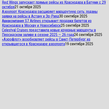
Red Wings запускает прямые рейсы из Краснодара в Батуми с 29
октября
21 октября 2025
Аэропорт Краснодара расширяет маршрутную сеть: поданы
заявки на рейсы в Астану и Эр-Рияд
30 сентября 2025
Авиакомпания S7 Airlines открывает продажи билетов из
Краснодара в Москву и Новосибирск
25 сентября 2025
Celestyal Cruises представила новые круизные маршруты в
Персидском заливе в сезоне 2025 — 26 года
24 сентября 2025
«Аэрофлот» возобновляет рейсы в Санкт-Петербург из
открывшегося в Краснодаре аэропорта
19 сентября 2025