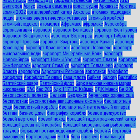
Airbus A380
Анвар Садат
Андрей Дубенский
Антон Чехов
АПЛ
Белгород
Аргус
аренда самолета
арест судна
Арканзас
Арктика
армия 2022
артиллерийский катер
Аскольд
атомная подводная
лодка
атомная энергетическая установка
атомный крейсер
атомный ледокол
атомолет
Афрамакс
афромакс
Аэрокобра
аэронавигация
аэропорт
аэропорт Бегишево
аэропорт Бен Гурион
Аэропорт Владивосток
аэропорт Волгоград
аэропорт Гибралтар
аэропорт Грозный
аэропорт Звартонц
аэропорт Казань
аэропорт
Краснодар
аэропорт Красноярск
аэропорт Левашево
аэропорт
минеральные воды
аэропорт Минеральные Воды
аэропорт
Новосибирск
аэропорт Новый Уренгой
аэропорт Платов
аэропорт
Симферополь
аэропорт Стамбул
аэропорт Толмачево
аэропорт
Элиста
аэропорты
Аэропорты Регионов
аэротакси
Аэрофлот
аэрофлот
Аэрофлот Техникс
база флота
Байкал
балкер
Балтийск
Балтийский завод
Балтийский флот
барк великая княжна мария
николаевна
БАС
бас 200
бдк 11711Э Кайман
БДК Минск
Бе-200
безопасность полетов
Белавиа
Бердянск
береговая охрана сша
беспилотник
Беспилотные авиационные системы
беспилотные
суда
беспилотный корабль
беспилотный летательный аппарат
беттинг
бизнес-джет
биография корабля
боевое дежурство
боевой вертолет
боевой поход
большой гидрографический катер
Большой десантный корабль
большой морозильный рыболовный
траулер
большой противолодочный корабль
Борей А
бортовой
самописец
бортпроводник
БПЛА
бпла
бпла куб
бпла ланцет