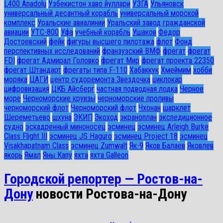
L400 Anadolu
Узбекистон хаво йуллари
УЗГА
Ульяновск
универсальный десантный корабль
универсальный морской
комплекс
Уральские авиалинии
Уральский завод гражданской
авиации
УТС-800
Уфа
учебный корабль
Ушаков
Федор
Достоевский
фейк
фигуры высшего пилотажа
флот
Фонд
перспективных исследований
франзузский ВМФ
фрегат
фрегат
FDI
фрегат Адмирал Головко
фрегат Мир
фрегат проекта 22350
фрегат Штандарт
фрегаты типа F-110
Хабаккук
Хмеймим
хобби
моряка
ЦАГИ
центр судоремонта Звездочка
циклокар
цифровизация
ЦКБ Айсберг
частная подводная лодка
Черное
море
Черноморские круизы
черноморские проливы
черноморский флот
Черноморский флот
Чхонан
шарклет
Шереметьево
шхуна
ЭКИП
Экоход
экраноплан
экспедиционное
судно
эскадренный миноносец
эсминец
эсминец Arleigh Burke
Class Flight III
эсминец JS Haguro
эсминец Project 18
эсминец
Visakhapatnam Class
эсминец Zumwalt
Як-9
Яков Балаев
Яковлев
якорь
Ямал
Яны Капу
яхта
яхта Galleon
Городской репортер — Ростов-на-
Дону
новости Ростова-на-Дону