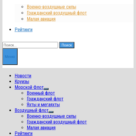
Военно-воздушные силы
Гражданский воздушный флот
Малая авиация
Рейтинги
Найти:
Меню
Новости
Круизы
Морской Флот
Показать
Военный флот
подменю
Гражданский флот
Яхты и мегаяхты
Воздушный флот
Показать
Военно-воздушные силы
подменю
Гражданский воздушный флот
Малая авиация
Рейтинги