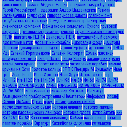
гайка иисуса
Гамаль Абдель Насер
Генералиссимус Суворов
Герой Российской Федерации Алдар Цыденжапов
Гетман
Сагайдачный
гидроузел
гиперзвуковая ракета
главком вмф
голубая лента атлантики
Государственная транспортная
лизинговая компания
Гражданские самолеты Сухого
грузовой
парусник
грузовые морские перевозки
грузопассажирское судно
ГТЛК
двигатель ПД-14
двигатель ПД-8
двухпалубный самолет
десантный катер
десантный корабль
Джеральд Форд
Дмитрий
Донской
дозаправка в воздухе
Донинтурфлот
дрононосец
ДЭПЛ
Уфа
Евгений Горигледжан
Евпатий Коловрат
Ермак
жесткая
посадка самолета
завод Лотос
завод Янтарь
заканцовка крыла
законцовка крыла
запрет на полеты
затопление корабля
зимние
круизы из Сочи
Золотое кольцо
ЗРПК Панцирь М
Зумвальт
Иван
Грен
Иван Рогов
Иван Фролов
Иван Хрус
Игорь Глухов
игры
Ил-112
Ил-112В
Ил-114-300
Ил-196
Ил-38
Ил-66
Ил-74
Ил-76
МД-90А
Ил-76МД-90А
Ил-86
Ил-96-300
Ил-96-400м
Ил-96-400М
Ил-96-500Т
иллюминатор
инженер Костенко
Институт
Авиационного приборостроения «Навигатор»
Инфофлот
Иосиф
Сталин
ИрАэро
Иркут
иркут
исследования океана
исследовательское судно
истоиия авиации
история авиации
история пассажирских лайнеров
история флота
истребитель
К-7
Ка-226Т
Ка-52
Казанский авиазавод
Кайман
калашников
капитан
капитан корабля
Каракурт
Каспийская флотилия
катамаран