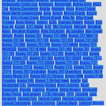
Ambassador Сruise Line
Ambience
Amsterdam
Andrea Doria
ANEX
Tour
Antares Experience
Apache
Aquitaine
Aroya
Aroya Cruises
Aston Martin конвертоплан
Astor
Astoria
Astoria Grande
Astoria
Nova
Astro Ocean Cruise
Astroia Grande
Atlas Air
Atlas Ocean
Voyages
Avelo Airlines
Avianca
AZAL
Azamara Onward
Azipod
Azur
Azur Air
Azzam
B-21 Raider
B-52
BAE Systems
Balmoral
Bayraktar
Akinci
Bayraktar Kizilelma
Birka Stockholm
Blu Sapphire
Blue Dream
Melody
Boeing
Boeing 707
Boeing 737 MAX
Boeing 737 MAX 10
Boeing 737 NG
Boeing 737-100
Boeing 737-200
Boeing 737-500
Boeing 737-800
Boeing 737-900
Boeing 737-MAX8
Boeing 737-
MAX8200
Boeing 737–8 MAX
Boeing 737–900
Boeing 747
Boeing
747-100
Boeing 747-200
Boeing 747-300
Boeing 747-400
Boeing
747-8
Boeing 757
Boeing 767-300
Boeing 767-300ER
boeing 777 x
Boeing 777-200
Boeing 777-200ER
Boeing 777-300
Boeing 777-
300ER
Boeing 777-8
Boeing 777-9
Boeing 777x
Boeing 777х
Boeing
777–9
Boeing 787 Dreamliner
Boeing 787 Dreamlines
Boeing 787-8
Boeing Model 473
Boeing MQ-25 Stingray
Boeing NMA
Boeing P-8A
Poseidon
Boeing PAV
Boeing T-7A Red Hawk
Bolette
Bolt
Bombardier CRJ
Bonhomme Richard
Boom Overture
Boom
Supersonic
Borealis
brahmos
Breamar
British Airways
Brodosplit
Broke Pierce
Buta airways
C-130 Hercules
C919
Caravella
Carlo
Bergamini
Carnival Corp
Carnival Cruises
Carnival Cruises Line
Carnival Fascination
Carnival Horison
Carnival Magic
Celebrity Beyond