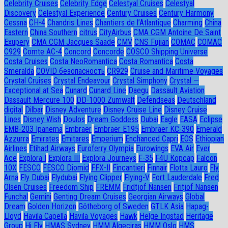
Celebrity Cruises
Celebrity Edge
Celestyal Cruises
Celestyal
Discovery
Celestyal Experience
Century Cruises
Century Harmony
Cessna
CH-4
Chandris Lines
Chantiers de l’Atlantique
Charming
China
Eastern
China Southern
citrus
CityAirbus
CMA CGM Antoine De Saint
Exupery
CMA CGM Jacques Saade
CMV
CNS Fujian
COMAC
COMAC
C929
Comte AC-4
Concord
Concorde
COSCO Shipping Universe
Costa Cruises
Costa NeoRomantica
Costa Romantica
Costa
Smeralda
COVID безопасность
CR929
Cruise and Maritime Voyages
Crystal Cruises
Crystal Endeavour
Crystal Simphony
Crystal —
Exceptional at Sea
Cunard
Cunard Line
Daegu
Dassault Aviation
Dassault Mercure 100
DD-1000 Zumwalt
Defendseas
Deutschland
digital
Dilbar
Disney Adventure
Disney Cruise Line
Disney Cruise
Lines
Disney Wish
Doulos
Dream Goddess
Dubai
Eagle
EASA
Eclipse
EMB-203 Ipanema
Embraer
Embraer E195
Embraer KC-390
Emerald
Azzurra
Emirates
Emitares
Emperium
Enchanced Capri
EOS
Ethiopian
Airlines
Etihad Airways
Euroferry Olympia
Eurowings
EVA Air
Ever
Ace
Explora I
Explora III
Explora Journeys
F-35
F4U Корсар
Falcon
10X
FESCO
FESCO Diomid
FFX-II
Fincantieri
Finnair
Flotta Lauro
Fly
Arna
Fly Dubai
Flydubai
Flying Clipper
Flying-V
Fort Lauderdale
Fred
Olsen Cruises
Freedom Ship
FREMM
Fridtjof Nansen
Fritjof Nansen
Funchal
Gemini
Genting Dream Cruises
Georgian Airways
Global
Dream
Golden Horizon
Götheborg of Sweden
GTLK Asia
Hapag-
Lloyd
Havila Capella
Havila Voyages
Hawk
Helge Ingstad
Heritage
Group
Hi Fly
HMAS Sydney
HMM Algeciras
HMM Oslo
HMS