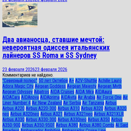
Два авианосца, ставшие мечтой:
невероятная одиссея итальянских
лайнеров SS Roma и SS Sydney
23 февраля 2026
23 февраля 2026
Комментариев не найдено.
"Северный полюс"
50 лет Октября
A+
A2V-Shuttle
Achille Lauro
Adora Magic City
Aegean Goddess
Aegean Majesty
Aegean Myth
Aegean Odyssey
Aibatros
AIDA Cruises
AIDA Mira
AIDAaura
AIDACara
AIDAnova
AIDAprima
AIDAvita
Air Arabia
Air Force One
Air
Liner Number 4
Air New Zealand
Air Serbia
Air Tanzania
Airbus
Airbus A220
Airbus A220-300
Airbus A310
Airbus A320
Airbus A320
neo
Airbus A320neo
Airbus A321
Airbus A321neo
Airbus A321XLR
Airbus A330
Airbus A330-300
Airbus A330neo
Airbus A350
Airbus
A350-900
Airbus A350-950F
Airbus A380
Airbus A380 Combi
Al Said
Amadeus
Ambassador Ambition
Ambassador Cruise Line