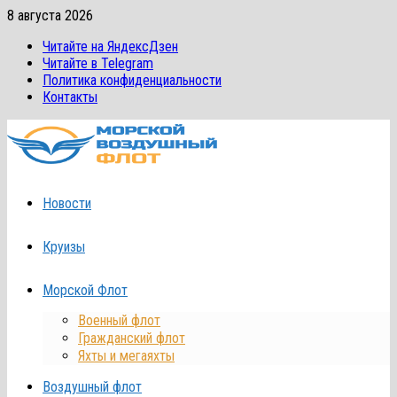
Перейти
8 августа 2026
к
Читайте на ЯндексДзен
содержимому
Читайте в Telegram
Политика конфиденциальности
Контакты
Новости
Круизы
Морской Флот
Военный флот
Гражданский флот
Яхты и мегаяхты
Воздушный флот