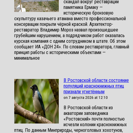
скандал вокруг реставрации
памятника Ермаку —
историческую бронзовую
скульптуру казачьего атамана вместо профессиональной
консервации покрыли чёрной краской. Архитектор-
реставратор Владимир Мороз назвал произошедшее
грубейшим нарушением, а подрядчиком работ оказалась
курская компания с одним сотрудником в штате. Об этом
сообщает ИА «ДОН 24». По словам реставратора, главный
принцип работы с историческими объектами —
минимальное
В Ростовской области состояние
популяций краснокнижных птиц
признали угнетённым
on 7 августа 2026 at 12:10
В Ростовской области из
акватории заповедника
«Ростовский» почти полностью
исчезли колонии краснокнижных
птиц. По данным Минприроды, черноголовых хохотунов,