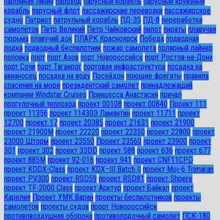
паромная линия
пароход
парусный корабль
парусный круизный
корабль
парусный флот
пассажирские перевозки
пассажирское
судно
Патриот
патрульный корабль
ПД-35
ПД-8
переработка
самолетов
Петр Великий
Петр Чайковский
пилот
пираты
плавучая
тюрьма
плавучий док
ПЛАРК Красноярск
Победа
подводная
лодка
подводный беспилотник
пожар самолета
полярный лайнер
поповка
порт
порт Азов
порт Новороссийск
порт Ростов-на-Дону
порт Сочи
порт Таганрог
портовая инфраструктура
посадка на
авианосец
посадка на воду
Посейдон
поющие фрегаты
правила
спасения на море
президентский самолет
принадлежащий
компании Windstar Cruises
Принцесса Анастасия
причал
прогулочный теплоход
проект 00108
проект 00840
Проект 111
проект 11356
проект 11430Э Ламантин
проект 11711
проект
12700
проект 17
проект 20385
проект 21631
проект 21900
проект 21900М
проект 22220
проект 22350
проект 22800
проект
23000 Шторм
проект 23550
Проект 23560
проект 23900
проект
301
проект 302
проект 33DD
проект 588
проект 636
проект 677
проект 885М
проект 92-016
проект 941
проект CNF11CPD
проект KDDX-Class
проект KDX–III Batch II
проект Moj-6 Trimaran
проект PV300
проект RSD59
проект RSD81
проект Shpere
проект TF-2000 Class
проект Арктур
проект Байкал
проект
Карелия
Проект УМК Варан
проекты беспилотников
проекты
самолетов
проекты судов
прорт Новороссийск
противовоздушная оборона
противолодочный самолет
ПСК-180