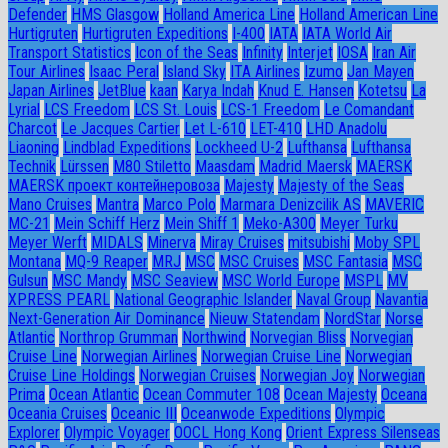
Defender
HMS Glasgow
Holland America Line
Holland American Line
Hurtigruten
Hurtigruten Expeditions
I-400
IATA
IATA World Air
Transport Statistics
Icon of the Seas
Infinity
Interjet
IOSA
Iran Air
Tour Airlines
Isaac Peral
Island Sky
ITA Airlines
Izumo
Jan Mayen
Japan Airlines
JetBlue
kaan
Karya Indah
Knud E. Hansen
Kotetsu
La
Lyrial
LCS Freedom
LCS St. Louis
LCS-1 Freedom
Le Comandant
Charcot
Le Jacques Cartier
Let L-610
LET-410
LHD Anadolu
Liaoning
Lindblad Expeditions
Lockheed U-2
Lufthansa
Lufthansa
Technik
Lürssen
M80 Stiletto
Maasdam
Madrid Maersk
MAERSK
MAERSK проект контейнеровоза
Majesty
Majesty of the Seas
Mano Cruises
Mantra
Marco Polo
Marmara Denizcilik AS
MAVERIC
MC-21
Mein Schiff Herz
Mein Shiff 1
Meko-A300
Meyer Turku
Meyer Werft
MIDALS
Minerva
Miray Cruises
mitsubishi
Moby SPL
Montana
MQ-9 Reaper
MRJ
MSC
MSC Cruises
MSC Fantasia
MSC
Gulsun
MSC Mandy
MSC Seaview
MSC World Europe
MSPL
MV
XPRESS PEARL
National Geographic Islander
Naval Group
Navantia
Next-Generation Air Dominance
Nieuw Statendam
NordStar
Norse
Atlantic
Northrop Grumman
Northwind
Norvegian Bliss
Norvegian
Cruise Line
Norwegian Airlines
Norwegian Cruise Line
Norwegian
Cruise Line Holdings
Norwegian Cruises
Norwegian Joy
Norwegian
Prima
Ocean Atlantic
Ocean Commuter 108
Ocean Majesty
Oceana
Oceania Cruises
Oceanic III
Oceanwode Expeditions
Olympic
Explorer
Olympic Voyager
OOCL Hong Kong
Orient Express Silenseas