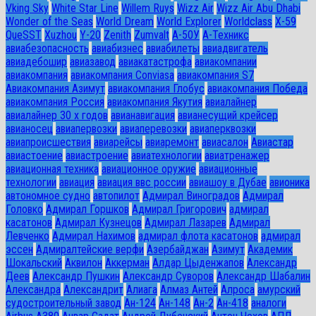
Vking Sky
White Star Line
Willem Ruys
Wizz Air
Wizz Air Abu Dhabi
Wonder of the Seas
World Dream
World Explorer
Worldclass
X-59
QueSST
Xuzhou
Y-20
Zenith
Zumvalt
А-50У
А-Техникс
авиабезопасность
авиабизнес
авиабилеты
авиадвигатель
авиадебошир
авиазавод
авиакатастрофа
авиакомпании
авиакомпания
авиакомпания Conviasa
авиакомпания S7
Авиакомпания Азимут
авиакомпания Глобус
авиакомпания Победа
авиакомпания Россия
авиакомпания Якутия
авиалайнер
авиалайнер 30 х годов
авианавигация
авианесущий крейсер
авианосец
авиапервозки
авиаперевозки
авиаперквозки
авиапроисшествия
авиарейсы
авиаремонт
авиасалон
Авиастар
авиастоение
авиастроение
авиатехнологии
авиатренажер
авиационная техника
авиационное оружие
авиационные
технологии
авиация
авиация ввс россии
авиашоу в Дубае
авионика
автономное судно
автопилот
Адмирал Виноградов
Адмирал
Головко
Адмирал Горшков
Адмирал Григорович
адмирал
касатонов
Адмирал Кузнецов
Адмирал Лазарев
Адмирал
Левченко
Адмирал Нахимов
адмирал флота касатонов
адмирал
эссен
Адмиралтейские верфи
Азербайджан
Азимут
Академик
Шокальский
Аквилон
Аккерман
Алдар Цыденжапов
Александр
Деев
Александр Пушкин
Александр Суворов
Александр Шабалин
Александра
Александрит
Алиага
Алмаз Антей
Алроса
амурский
судостроительный завод
Ан-124
Ан-148
Ан-2
Ан-418
аналоги