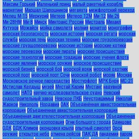
Максим Горький
Маленький принц
малый ракетный корабль
маркетинг
Маршал Шапошников
мегаяхта
межфлотский переход
Мелец М-15
Меркурий
Метеор
Метеор 12М
Ми-12
Ми-26
Ми-28HM
Ми-8
Минск
Минтранс России
Мистраль
Михаил
Кутузов
Можайск
мойка самолета
молния
монитор
монография
морская безопасность
морская история
морская регата
морская
служба
морская тень
морская техника
морские грузоперевозки
морские грузщоперевозки
морские истории
морские котики
морские перевозки
морские пираты
морские происшествия
морские технологии
морские традиции
морские учения флота
морские явления
морское оружие
морское происшествие
морской бизнес
морской бой
морской вояж
морской охотник
морской порт
морской порт Сочи
морской робот
моряк
Москва
Московское речное пароходство
Мостурфлот
МРК Буря
МС-21
Мстислав Келдыш
музей
Мустай Карим
Мустанг
надувной
самолет
НАТО
научно-исследовательское судно
Невский
судостроительный завод
Невское ПКБ
Неустрашимый
Николай
Жарков
Никополь
Нордавиа
ОАК
Объединённая авиастроительная
корпорация
Объединенная авиастроительная корпорация
Объединенная двигателестроительная корпорация
Объединенная
судостроительная корпорация
Огни большого города
Одинцово
ОДК
ОДК Климов
оконцовка крыла
опытный самолет
Орск
оружие
открытое небо
отмена рейсов
ПАК ДА
пандемия
паром