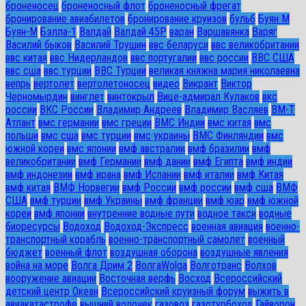
броненосец
броненосный флот
броненосный фрегат
бронирование авиабилетов
бронирование круизов
бульб
Буян М
Буян-М
Бэлла-1
Валдай
Валдай 45Р
варан
Варшавянка
Варяг
Василий быков
Василий Трушин
ввс беларуси
ввс великобритании
ввс китая
ввс Нидерландов
ввс португалии
ввс россии
ВВС США
ввс сша
ввс турции
ВВС Турции
великая княжна мария николаевна
вепрь
вертолет
вертолетоносец
видео
Викрант
Виктор
Черномырдин
винглет
винтокрыл
Вице-адмирал Кулаков
вкс
россии
ВКС России
Владимир Андреев
Владимир Васляев
ВМ-Т
Атлант
вмс германии
вмс греции
ВМС Индии
вмс китая
вмс
польши
вмс сша
вмс турции
вмс украины
ВМС Финляндии
вмс
южной кореи
вмс японии
вмф австралии
вмф бразилии
вмф
великобритании
вмф Германии
вмф дании
вмф Египта
вмф индии
вмф индонезии
вмф ирана
вмф Испании
вмф италии
вмф Китая
вмф китая
ВМФ Норвегии
вмф России
вмф россии
вмф сша
ВМФ
США
вмф турции
вмф Украины
вмф франции
вмф юар
вмф южной
кореи
вмф японии
внутренние водные пути
водное такси
водные
биоресурсы
Водоход
Водоход-Экспресс
военная авиация
военно-
транспортный корабль
военно-транспортный самолет
военный
бюджет
военный флот
воздушная оборона
воздушные явления
война на море
Волга Дрим 2
ВолгаWolga
Волготранс
Волхов
вооружение авиации
Восточная верфь
Восход
Всероссийский
детский центр Океан
Всероссийский круизный форум
выжить в
авиакатастрофе
вышний волочек
газовоз
газотурбоход
Гайворон