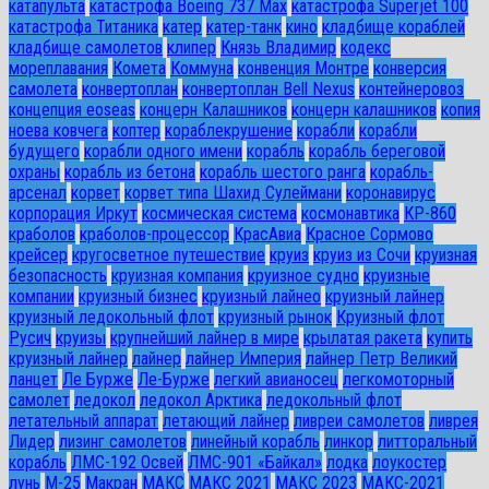
катапульта
катастрофа Boeing 737 Max
катастрофа Superjet 100
катастрофа Титаника
катер
катер-танк
кино
кладбище кораблей
кладбище самолетов
клипер
Князь Владимир
кодекс
мореплавания
Комета
Коммуна
конвенция Монтре
конверсия
самолета
конвертоплан
конвертоплан Bell Nexus
контейнеровоз
концепция eoseas
концерн Калашников
концерн калашников
копия
ноева ковчега
коптер
кораблекрушение
корабли
корабли
будущего
корабли одного имени
корабль
корабль береговой
охраны
корабль из бетона
корабль шестого ранга
корабль-
арсенал
корвет
корвет типа Шахид Сулеймани
коронавирус
корпорация Иркут
космическая система
космонавтика
КР-860
краболов
краболов-процессор
КрасАвиа
Красное Сормово
крейсер
кругосветное путешествие
круиз
круиз из Сочи
круизная
безопасность
круизная компания
круизное судно
круизные
компании
круизный бизнес
круизный лайнео
круизный лайнер
круизный ледокольный флот
круизный рынок
Круизный флот
Русич
круизы
крупнейший лайнер в мире
крылатая ракета
купить
круизный лайнер
лайнер
лайнер Империя
лайнер Петр Великий
ланцет
Ле Бурже
Ле-Бурже
легкий авианосец
легкомоторный
самолет
ледокол
ледокол Арктика
ледокольный флот
летательный аппарат
летающий лайнер
ливреи самолетов
ливрея
Лидер
лизинг самолетов
линейный корабль
линкор
литторальный
корабль
ЛМС-192 Освей
ЛМС-901 «Байкал»
лодка
лоукостер
лунь
М-25
Макран
МАКС
МАКС 2021
МАКС 2023
МАКС-2021