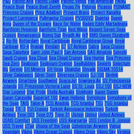
P&O
Pacific Aria
Pacific Dawn
Pacific Venus
Pan American
PANG
Peace Boat
Peace Boat Zenith
Pegas Fly
Pelorus
Picasso
PONANT
Princess Cruises
Prinz Adalbert
Project Bravo
Project Kasatka
Project Luminance
Pullmantur Cruises
PV300VD
Quantas
Queen
Anna
Queen of the Oceans
Race for Water
Raden Eddy Martadinata
Ramform Hyperion
Ramform Titan
Red Wings
Regent Seven Seas
Cruises
Renaissance
Rising Sun
Riyadh Air
rkfl
RMS Queen Elizabeth
2
Ro-Ro
Rotterdam
Royal Caribbean
Royal Caribbean Group
Royal
Caribean
RQ-4
Ryanair
Ryndam
S7
S7 Airlines
Sabre
Saga Cruises
Saga Sapphire
Saint John Paul II
San Antonio
SAS Amatola
Satoshi
Saudi Cruises
Sea Cloud
Sea Cloud Cruises
Sea Hunter
Sea Princess
Sea Zero
Seabourn
Seabourn Ovation
SeaBubbles
Seajets
Selectum
Blu
Serene
SH Minerva
SH Vega
Shiandun
Shivalik
SIGMA 10514
Silver Galapagos
Silver Spirit
Silversea Cruises
SJ-100
Skylink
Airways
Smartavia
Southwind
SpaceJet
Sriwijaya Air
SS Principessa
Jolanda
SS Prinzessin Victoria Luise
SS St. Louis
SSJ 100
SSJ-NEW
Star Legend
Star Pride
Stella Australis
Stokholm
Super Guppy
Super-Caravelle
Superjet 100
Swan Hellenic
Symphony
Symphony of
the Seas
TAIS
Talon-A
TCG Anadolu
TCG Istanbul
TEU
TGG Istanbul
Topaz
TR -3
TUI Cruises
Turkish Aerospace Industries
Turkish
Airlines
Type 003
Type 075
Type 31
Ulstein
United
United Airlines
USNS Comfort
USS Freedom
USS Kearsarge
USS Lyndon B. Jonson
USS Trayer
UTair
Utopia of the Seas
Uzbekistan Airways
Valour
Veendam
Viking
Viking Ocean Cruises
Viking Orion
Viking Sky
Virginia