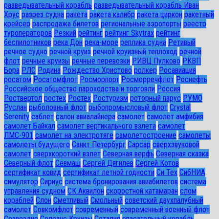
разведывательный корабль
разведывательный корабль Иван
Хрус
разрез судна
ракета
ракета калибр
ракета циркон
ракетный
крейсер
распродажа билетов
региональные аэропорты
реестр
туроператоров
Резкий
рейтинг
рейтинг Skytrax
рейтинг
беспилотников
река Дон
река-море
реплика судна
Ретивый
речное судно
речной круиз
речной круизный теплоход
речной
флот
речные круизы
речные перевозки
РИВЦ Пулково
РКВП
Бора
РЛС
Родина
Рождество Христово
ролкер
Росавиация
росатом
Росатомфлот
Росморпорт
Росморречфлот
Роснефть
Российское общество пароходства и торговли
Россия
Роствертол
ростех
Ростех
Ростуризм
роторный парус
РУМО
Руслан
рыболовный флот
рыбопромысловый флот
Сrystal
Serenity
саблет
салон авиалайнера
самолет
самолет амфибия
самолет Байкал
самолет вертикального взлета
самолет
ЛМС-901
самолет на электротяге
самолетостроение
самолеты
самолеты будущего
Санкт Петербург
Сарсар
сверхзвуковой
самолет
сверхкороткий взлет
Северная верфь
Северная сказка
Северный флот
Севмаш
Сергей Дягилев
Сергей Котов
сертификат ковид
сертификат летной годности
Си Тех
СибНИА
симулятор
Сириус
система бронирования авиабилетов
система
управления судном
СК Аквилон
скоростной катамаран
слом
кораблей
Слон
Сметливый
Смольный
советский двухпалубный
самолет
Совкомфлот
современный
современный военный флот
Созвездие
Солеанс Круизы
Соталия
спасательный корабль