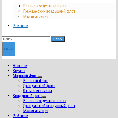
Военно-воздушные силы
Гражданский воздушный флот
Малая авиация
Рейтинги
Найти:
Меню
Новости
Круизы
Морской Флот
Показать
Военный флот
подменю
Гражданский флот
Яхты и мегаяхты
Воздушный флот
Показать
Военно-воздушные силы
подменю
Гражданский воздушный флот
Малая авиация
Рейтинги