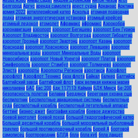
Airbus A380
Анвар Садат
Андрей Дубенский
Антон Чехов
АПЛ
Белгород
Аргус
аренда самолета
арест судна
Арканзас
Арктика
армия 2022
артиллерийский катер
Аскольд
атомная подводная
лодка
атомная энергетическая установка
атомный крейсер
атомный ледокол
атомолет
Афрамакс
афромакс
Аэрокобра
аэронавигация
аэропорт
аэропорт Бегишево
аэропорт Бен Гурион
Аэропорт Владивосток
аэропорт Волгоград
аэропорт Гибралтар
аэропорт Грозный
аэропорт Звартонц
аэропорт Казань
аэропорт
Краснодар
аэропорт Красноярск
аэропорт Левашево
аэропорт
минеральные воды
аэропорт Минеральные Воды
аэропорт
Новосибирск
аэропорт Новый Уренгой
аэропорт Платов
аэропорт
Симферополь
аэропорт Стамбул
аэропорт Толмачево
аэропорт
Элиста
аэропорты
Аэропорты Регионов
аэротакси
Аэрофлот
аэрофлот
Аэрофлот Техникс
база флота
Байкал
балкер
Балтийск
Балтийский завод
Балтийский флот
барк великая княжна мария
николаевна
БАС
бас 200
бдк 11711Э Кайман
БДК Минск
Бе-200
безопасность полетов
Белавиа
Бердянск
береговая охрана сша
беспилотник
Беспилотные авиационные системы
беспилотные
суда
беспилотный корабль
беспилотный летательный аппарат
беттинг
бизнес-джет
биография корабля
боевое дежурство
боевой вертолет
боевой поход
большой гидрографический катер
Большой десантный корабль
большой морозильный рыболовный
траулер
большой противолодочный корабль
Борей А
бортовой
самописец
бортпроводник
БПЛА
бпла
бпла куб
бпла ланцет