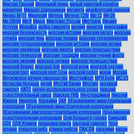
Максим Горький
Маленький принц
малый ракетный корабль
маркетинг
Маршал Шапошников
мегаяхта
межфлотский переход
Мелец М-15
Меркурий
Метеор
Метеор 12М
Ми-12
Ми-26
Ми-28HM
Ми-8
Минск
Минтранс России
Мистраль
Михаил
Кутузов
Можайск
мойка самолета
молния
монитор
монография
морская безопасность
морская история
морская регата
морская
служба
морская тень
морская техника
морские грузоперевозки
морские грузщоперевозки
морские истории
морские котики
морские перевозки
морские пираты
морские происшествия
морские технологии
морские традиции
морские учения флота
морские явления
морское оружие
морское происшествие
морской бизнес
морской бой
морской вояж
морской охотник
морской порт
морской порт Сочи
морской робот
моряк
Москва
Московское речное пароходство
Мостурфлот
МРК Буря
МС-21
Мстислав Келдыш
музей
Мустай Карим
Мустанг
надувной
самолет
НАТО
научно-исследовательское судно
Невский
судостроительный завод
Невское ПКБ
Неустрашимый
Николай
Жарков
Никополь
Нордавиа
ОАК
Объединённая авиастроительная
корпорация
Объединенная авиастроительная корпорация
Объединенная двигателестроительная корпорация
Объединенная
судостроительная корпорация
Огни большого города
Одинцово
ОДК
ОДК Климов
оконцовка крыла
опытный самолет
Орск
оружие
открытое небо
отмена рейсов
ПАК ДА
пандемия
паром