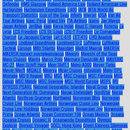
Defender
HMS Glasgow
Holland America Line
Holland American Line
Hurtigruten
Hurtigruten Expeditions
I-400
IATA
IATA World Air
Transport Statistics
Icon of the Seas
Infinity
Interjet
IOSA
Iran Air
Tour Airlines
Isaac Peral
Island Sky
ITA Airlines
Izumo
Jan Mayen
Japan Airlines
JetBlue
kaan
Karya Indah
Knud E. Hansen
Kotetsu
La
Lyrial
LCS Freedom
LCS St. Louis
LCS-1 Freedom
Le Comandant
Charcot
Le Jacques Cartier
Let L-610
LET-410
LHD Anadolu
Liaoning
Lindblad Expeditions
Lockheed U-2
Lufthansa
Lufthansa
Technik
Lürssen
M80 Stiletto
Maasdam
Madrid Maersk
MAERSK
MAERSK проект контейнеровоза
Majesty
Majesty of the Seas
Mano Cruises
Mantra
Marco Polo
Marmara Denizcilik AS
MAVERIC
MC-21
Mein Schiff Herz
Mein Shiff 1
Meko-A300
Meyer Turku
Meyer Werft
MIDALS
Minerva
Miray Cruises
mitsubishi
Moby SPL
Montana
MQ-9 Reaper
MRJ
MSC
MSC Cruises
MSC Fantasia
MSC
Gulsun
MSC Mandy
MSC Seaview
MSC World Europe
MSPL
MV
XPRESS PEARL
National Geographic Islander
Naval Group
Navantia
Next-Generation Air Dominance
Nieuw Statendam
NordStar
Norse
Atlantic
Northrop Grumman
Northwind
Norvegian Bliss
Norvegian
Cruise Line
Norwegian Airlines
Norwegian Cruise Line
Norwegian
Cruise Line Holdings
Norwegian Cruises
Norwegian Joy
Norwegian
Prima
Ocean Atlantic
Ocean Commuter 108
Ocean Majesty
Oceana
Oceania Cruises
Oceanic III
Oceanwode Expeditions
Olympic
Explorer
Olympic Voyager
OOCL Hong Kong
Orient Express Silenseas