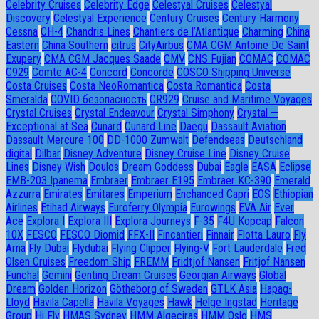
Celebrity Cruises
Celebrity Edge
Celestyal Cruises
Celestyal
Discovery
Celestyal Experience
Century Cruises
Century Harmony
Cessna
CH-4
Chandris Lines
Chantiers de l’Atlantique
Charming
China
Eastern
China Southern
citrus
CityAirbus
CMA CGM Antoine De Saint
Exupery
CMA CGM Jacques Saade
CMV
CNS Fujian
COMAC
COMAC
C929
Comte AC-4
Concord
Concorde
COSCO Shipping Universe
Costa Cruises
Costa NeoRomantica
Costa Romantica
Costa
Smeralda
COVID безопасность
CR929
Cruise and Maritime Voyages
Crystal Cruises
Crystal Endeavour
Crystal Simphony
Crystal —
Exceptional at Sea
Cunard
Cunard Line
Daegu
Dassault Aviation
Dassault Mercure 100
DD-1000 Zumwalt
Defendseas
Deutschland
digital
Dilbar
Disney Adventure
Disney Cruise Line
Disney Cruise
Lines
Disney Wish
Doulos
Dream Goddess
Dubai
Eagle
EASA
Eclipse
EMB-203 Ipanema
Embraer
Embraer E195
Embraer KC-390
Emerald
Azzurra
Emirates
Emitares
Emperium
Enchanced Capri
EOS
Ethiopian
Airlines
Etihad Airways
Euroferry Olympia
Eurowings
EVA Air
Ever
Ace
Explora I
Explora III
Explora Journeys
F-35
F4U Корсар
Falcon
10X
FESCO
FESCO Diomid
FFX-II
Fincantieri
Finnair
Flotta Lauro
Fly
Arna
Fly Dubai
Flydubai
Flying Clipper
Flying-V
Fort Lauderdale
Fred
Olsen Cruises
Freedom Ship
FREMM
Fridtjof Nansen
Fritjof Nansen
Funchal
Gemini
Genting Dream Cruises
Georgian Airways
Global
Dream
Golden Horizon
Götheborg of Sweden
GTLK Asia
Hapag-
Lloyd
Havila Capella
Havila Voyages
Hawk
Helge Ingstad
Heritage
Group
Hi Fly
HMAS Sydney
HMM Algeciras
HMM Oslo
HMS