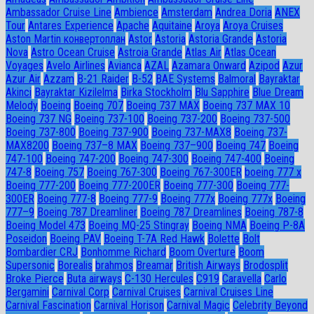
Ambassador Сruise Line
Ambience
Amsterdam
Andrea Doria
ANEX
Tour
Antares Experience
Apache
Aquitaine
Aroya
Aroya Cruises
Aston Martin конвертоплан
Astor
Astoria
Astoria Grande
Astoria
Nova
Astro Ocean Cruise
Astroia Grande
Atlas Air
Atlas Ocean
Voyages
Avelo Airlines
Avianca
AZAL
Azamara Onward
Azipod
Azur
Azur Air
Azzam
B-21 Raider
B-52
BAE Systems
Balmoral
Bayraktar
Akinci
Bayraktar Kizilelma
Birka Stockholm
Blu Sapphire
Blue Dream
Melody
Boeing
Boeing 707
Boeing 737 MAX
Boeing 737 MAX 10
Boeing 737 NG
Boeing 737-100
Boeing 737-200
Boeing 737-500
Boeing 737-800
Boeing 737-900
Boeing 737-MAX8
Boeing 737-
MAX8200
Boeing 737–8 MAX
Boeing 737–900
Boeing 747
Boeing
747-100
Boeing 747-200
Boeing 747-300
Boeing 747-400
Boeing
747-8
Boeing 757
Boeing 767-300
Boeing 767-300ER
boeing 777 x
Boeing 777-200
Boeing 777-200ER
Boeing 777-300
Boeing 777-
300ER
Boeing 777-8
Boeing 777-9
Boeing 777x
Boeing 777х
Boeing
777–9
Boeing 787 Dreamliner
Boeing 787 Dreamlines
Boeing 787-8
Boeing Model 473
Boeing MQ-25 Stingray
Boeing NMA
Boeing P-8A
Poseidon
Boeing PAV
Boeing T-7A Red Hawk
Bolette
Bolt
Bombardier CRJ
Bonhomme Richard
Boom Overture
Boom
Supersonic
Borealis
brahmos
Breamar
British Airways
Brodosplit
Broke Pierce
Buta airways
C-130 Hercules
C919
Caravella
Carlo
Bergamini
Carnival Corp
Carnival Cruises
Carnival Cruises Line
Carnival Fascination
Carnival Horison
Carnival Magic
Celebrity Beyond