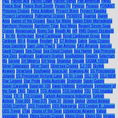
P&O
Pacific Aria
Pacific Dawn
Pacific Venus
Pan American
PANG
Peace Boat
Peace Boat Zenith
Pegas Fly
Pelorus
Picasso
PONANT
Princess Cruises
Prinz Adalbert
Project Bravo
Project Kasatka
Project Luminance
Pullmantur Cruises
PV300VD
Quantas
Queen
Anna
Queen of the Oceans
Race for Water
Raden Eddy Martadinata
Ramform Hyperion
Ramform Titan
Red Wings
Regent Seven Seas
Cruises
Renaissance
Rising Sun
Riyadh Air
rkfl
RMS Queen Elizabeth
2
Ro-Ro
Rotterdam
Royal Caribbean
Royal Caribbean Group
Royal
Caribean
RQ-4
Ryanair
Ryndam
S7
S7 Airlines
Sabre
Saga Cruises
Saga Sapphire
Saint John Paul II
San Antonio
SAS Amatola
Satoshi
Saudi Cruises
Sea Cloud
Sea Cloud Cruises
Sea Hunter
Sea Princess
Sea Zero
Seabourn
Seabourn Ovation
SeaBubbles
Seajets
Selectum
Blu
Serene
SH Minerva
SH Vega
Shiandun
Shivalik
SIGMA 10514
Silver Galapagos
Silver Spirit
Silversea Cruises
SJ-100
Skylink
Airways
Smartavia
Southwind
SpaceJet
Sriwijaya Air
SS Principessa
Jolanda
SS Prinzessin Victoria Luise
SS St. Louis
SSJ 100
SSJ-NEW
Star Legend
Star Pride
Stella Australis
Stokholm
Super Guppy
Super-Caravelle
Superjet 100
Swan Hellenic
Symphony
Symphony of
the Seas
TAIS
Talon-A
TCG Anadolu
TCG Istanbul
TEU
TGG Istanbul
Topaz
TR -3
TUI Cruises
Turkish Aerospace Industries
Turkish
Airlines
Type 003
Type 075
Type 31
Ulstein
United
United Airlines
USNS Comfort
USS Freedom
USS Kearsarge
USS Lyndon B. Jonson
USS Trayer
UTair
Utopia of the Seas
Uzbekistan Airways
Valour
Veendam
Viking
Viking Ocean Cruises
Viking Orion
Viking Sky
Virginia