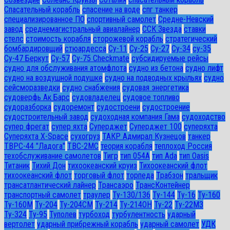
Спасательный корабль
спасение на воде
спг танкер
специализированное ПО
спортивный самолет
Средне-Невский
завод
среднемагистральный авиалайнер
ССК Звезда
ставки
стелс
стоимость корабля
сторожевой корабль
стратегический
бомбардировщий
стюардесса
Су-11
Су-25
Су-27
Су-34
су-35
Су-47 Беркут
Су-57
Су-75 Checkmate
субсидируемые рейсы
судно для обслуживания атомфлота
судно из бетона
судно лифт
судно на воздушной подушке
судно на подводных крыльях
судно
сейсморазведки
судно снабжения
судовая энергетика
судоверфь Ак Барс
судовладелец
судовое топливо
судоразборка
судоремонт
судостроени
судостроение
судостроительный завод
судоходная компания Гама
судоходство
супер фрегат
супер яхта
Суперджет
Суперджет 100
суперяхта
Суперяхта X-Space
сухогруз
ТАКР Адмирал Кузнецов
танкер
ТВРС-44 "Ладога"
ТВС-2МС
теория корабля
теплоход Россия
техобслуживание самолетов
Тигр
тип 054А
тип Ada
тип Oasis
Титаник
Тихий Дон
тихоокеанский круиз
Тихоокеанский флот
тихоокеанский флот
торговый флот
торпеда
Трабзон
тральщик
трансатлантический лайнер
Трансаэро
ТрансКонтейнер
транспортный самолет
траулер
Ту-130/136
Ту-144
Ту-16
Ту-160
Ту-160М
Ту-204
Ту-204СМ
Ту-214
Ту-214ОН
Ту-22
Ту-22М3
Ту-324
Ту-95
Туполев
турбоход
турбулентность
ударный
вертолет
ударный прибрежный корабль
ударный самолет
УДК