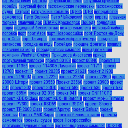
паромная линия
пароход
парусный корабль
парусный круизный
корабль
парусный флот
пассажирские перевозки
пассажирское
судно
Патриот
патрульный корабль
ПД-35
ПД-8
переработка
самолетов
Петр Великий
Петр Чайковский
пилот
пираты
плавучая
тюрьма
плавучий док
ПЛАРК Красноярск
Победа
подводная
лодка
подводный беспилотник
пожар самолета
полярный лайнер
поповка
порт
порт Азов
порт Новороссийск
порт Ростов-на-Дону
порт Сочи
порт Таганрог
портовая инфраструктура
посадка на
авианосец
посадка на воду
Посейдон
поющие фрегаты
правила
спасения на море
президентский самолет
принадлежащий
компании Windstar Cruises
Принцесса Анастасия
причал
прогулочный теплоход
проект 00108
проект 00840
Проект 111
проект 11356
проект 11430Э Ламантин
проект 11711
проект
12700
проект 17
проект 20385
проект 21631
проект 21900
проект 21900М
проект 22220
проект 22350
проект 22800
проект
23000 Шторм
проект 23550
Проект 23560
проект 23900
проект
301
проект 302
проект 33DD
проект 588
проект 636
проект 677
проект 885М
проект 92-016
проект 941
проект CNF11CPD
проект KDDX-Class
проект KDX–III Batch II
проект Moj-6 Trimaran
проект PV300
проект RSD59
проект RSD81
проект Shpere
проект TF-2000 Class
проект Арктур
проект Байкал
проект
Карелия
Проект УМК Варан
проекты беспилотников
проекты
самолетов
проекты судов
прорт Новороссийск
противовоздушная оборона
противолодочный самолет
ПСК-180