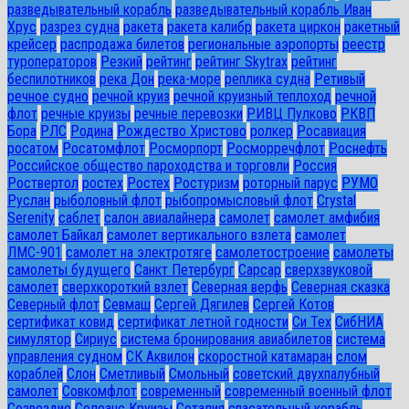
разведывательный корабль
разведывательный корабль Иван
Хрус
разрез судна
ракета
ракета калибр
ракета циркон
ракетный
крейсер
распродажа билетов
региональные аэропорты
реестр
туроператоров
Резкий
рейтинг
рейтинг Skytrax
рейтинг
беспилотников
река Дон
река-море
реплика судна
Ретивый
речное судно
речной круиз
речной круизный теплоход
речной
флот
речные круизы
речные перевозки
РИВЦ Пулково
РКВП
Бора
РЛС
Родина
Рождество Христово
ролкер
Росавиация
росатом
Росатомфлот
Росморпорт
Росморречфлот
Роснефть
Российское общество пароходства и торговли
Россия
Роствертол
ростех
Ростех
Ростуризм
роторный парус
РУМО
Руслан
рыболовный флот
рыбопромысловый флот
Сrystal
Serenity
саблет
салон авиалайнера
самолет
самолет амфибия
самолет Байкал
самолет вертикального взлета
самолет
ЛМС-901
самолет на электротяге
самолетостроение
самолеты
самолеты будущего
Санкт Петербург
Сарсар
сверхзвуковой
самолет
сверхкороткий взлет
Северная верфь
Северная сказка
Северный флот
Севмаш
Сергей Дягилев
Сергей Котов
сертификат ковид
сертификат летной годности
Си Тех
СибНИА
симулятор
Сириус
система бронирования авиабилетов
система
управления судном
СК Аквилон
скоростной катамаран
слом
кораблей
Слон
Сметливый
Смольный
советский двухпалубный
самолет
Совкомфлот
современный
современный военный флот
Созвездие
Солеанс Круизы
Соталия
спасательный корабль