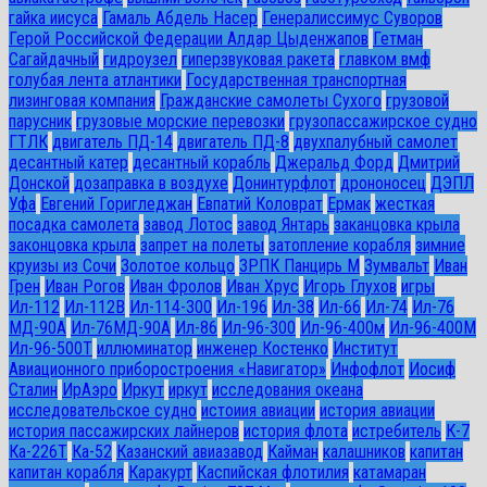
гайка иисуса
Гамаль Абдель Насер
Генералиссимус Суворов
Герой Российской Федерации Алдар Цыденжапов
Гетман
Сагайдачный
гидроузел
гиперзвуковая ракета
главком вмф
голубая лента атлантики
Государственная транспортная
лизинговая компания
Гражданские самолеты Сухого
грузовой
парусник
грузовые морские перевозки
грузопассажирское судно
ГТЛК
двигатель ПД-14
двигатель ПД-8
двухпалубный самолет
десантный катер
десантный корабль
Джеральд Форд
Дмитрий
Донской
дозаправка в воздухе
Донинтурфлот
дрононосец
ДЭПЛ
Уфа
Евгений Горигледжан
Евпатий Коловрат
Ермак
жесткая
посадка самолета
завод Лотос
завод Янтарь
заканцовка крыла
законцовка крыла
запрет на полеты
затопление корабля
зимние
круизы из Сочи
Золотое кольцо
ЗРПК Панцирь М
Зумвальт
Иван
Грен
Иван Рогов
Иван Фролов
Иван Хрус
Игорь Глухов
игры
Ил-112
Ил-112В
Ил-114-300
Ил-196
Ил-38
Ил-66
Ил-74
Ил-76
МД-90А
Ил-76МД-90А
Ил-86
Ил-96-300
Ил-96-400м
Ил-96-400М
Ил-96-500Т
иллюминатор
инженер Костенко
Институт
Авиационного приборостроения «Навигатор»
Инфофлот
Иосиф
Сталин
ИрАэро
Иркут
иркут
исследования океана
исследовательское судно
истоиия авиации
история авиации
история пассажирских лайнеров
история флота
истребитель
К-7
Ка-226Т
Ка-52
Казанский авиазавод
Кайман
калашников
капитан
капитан корабля
Каракурт
Каспийская флотилия
катамаран