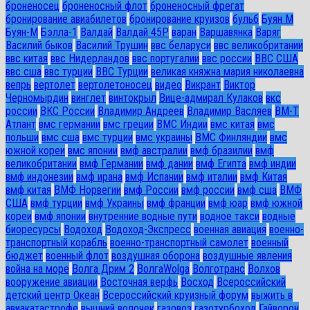
броненосец
броненосный флот
броненосный фрегат
бронирование авиабилетов
бронирование круизов
бульб
Буян М
Буян-М
Бэлла-1
Валдай
Валдай 45Р
варан
Варшавянка
Варяг
Василий быков
Василий Трушин
ввс беларуси
ввс великобритании
ввс китая
ввс Нидерландов
ввс португалии
ввс россии
ВВС США
ввс сша
ввс турции
ВВС Турции
великая княжна мария николаевна
вепрь
вертолет
вертолетоносец
видео
Викрант
Виктор
Черномырдин
винглет
винтокрыл
Вице-адмирал Кулаков
вкс
россии
ВКС России
Владимир Андреев
Владимир Васляев
ВМ-Т
Атлант
вмс германии
вмс греции
ВМС Индии
вмс китая
вмс
польши
вмс сша
вмс турции
вмс украины
ВМС Финляндии
вмс
южной кореи
вмс японии
вмф австралии
вмф бразилии
вмф
великобритании
вмф Германии
вмф дании
вмф Египта
вмф индии
вмф индонезии
вмф ирана
вмф Испании
вмф италии
вмф Китая
вмф китая
ВМФ Норвегии
вмф России
вмф россии
вмф сша
ВМФ
США
вмф турции
вмф Украины
вмф франции
вмф юар
вмф южной
кореи
вмф японии
внутренние водные пути
водное такси
водные
биоресурсы
Водоход
Водоход-Экспресс
военная авиация
военно-
транспортный корабль
военно-транспортный самолет
военный
бюджет
военный флот
воздушная оборона
воздушные явления
война на море
Волга Дрим 2
ВолгаWolga
Волготранс
Волхов
вооружение авиации
Восточная верфь
Восход
Всероссийский
детский центр Океан
Всероссийский круизный форум
выжить в
авиакатастрофе
вышний волочек
газовоз
газотурбоход
Гайворон