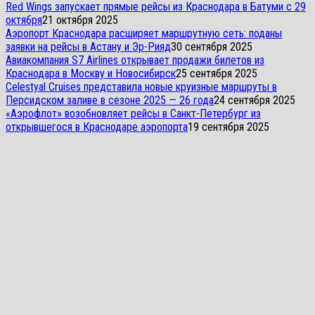
Red Wings запускает прямые рейсы из Краснодара в Батуми с 29
октября
21 октября 2025
Аэропорт Краснодара расширяет маршрутную сеть: поданы
заявки на рейсы в Астану и Эр-Рияд
30 сентября 2025
Авиакомпания S7 Airlines открывает продажи билетов из
Краснодара в Москву и Новосибирск
25 сентября 2025
Celestyal Cruises представила новые круизные маршруты в
Персидском заливе в сезоне 2025 — 26 года
24 сентября 2025
«Аэрофлот» возобновляет рейсы в Санкт-Петербург из
открывшегося в Краснодаре аэропорта
19 сентября 2025