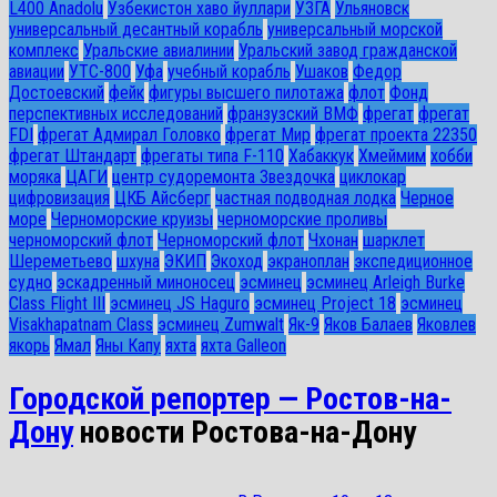
L400 Anadolu
Узбекистон хаво йуллари
УЗГА
Ульяновск
универсальный десантный корабль
универсальный морской
комплекс
Уральские авиалинии
Уральский завод гражданской
авиации
УТС-800
Уфа
учебный корабль
Ушаков
Федор
Достоевский
фейк
фигуры высшего пилотажа
флот
Фонд
перспективных исследований
франзузский ВМФ
фрегат
фрегат
FDI
фрегат Адмирал Головко
фрегат Мир
фрегат проекта 22350
фрегат Штандарт
фрегаты типа F-110
Хабаккук
Хмеймим
хобби
моряка
ЦАГИ
центр судоремонта Звездочка
циклокар
цифровизация
ЦКБ Айсберг
частная подводная лодка
Черное
море
Черноморские круизы
черноморские проливы
черноморский флот
Черноморский флот
Чхонан
шарклет
Шереметьево
шхуна
ЭКИП
Экоход
экраноплан
экспедиционное
судно
эскадренный миноносец
эсминец
эсминец Arleigh Burke
Class Flight III
эсминец JS Haguro
эсминец Project 18
эсминец
Visakhapatnam Class
эсминец Zumwalt
Як-9
Яков Балаев
Яковлев
якорь
Ямал
Яны Капу
яхта
яхта Galleon
Городской репортер — Ростов-на-
Дону
новости Ростова-на-Дону