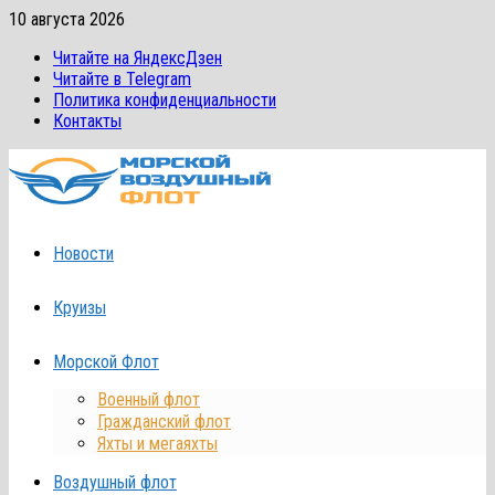
Перейти
10 августа 2026
к
Читайте на ЯндексДзен
содержимому
Читайте в Telegram
Политика конфиденциальности
Контакты
Новости
Круизы
Морской Флот
Военный флот
Гражданский флот
Яхты и мегаяхты
Воздушный флот