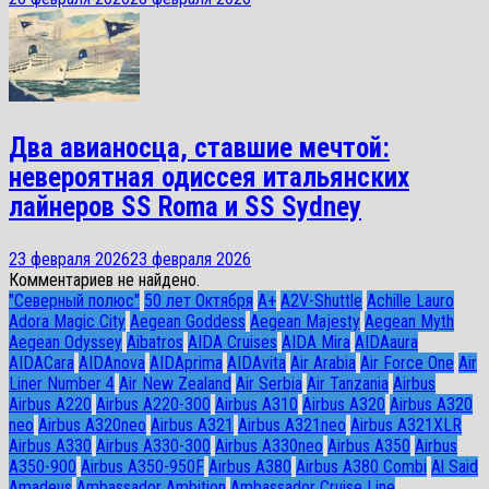
Два авианосца, ставшие мечтой:
невероятная одиссея итальянских
лайнеров SS Roma и SS Sydney
23 февраля 2026
23 февраля 2026
Комментариев не найдено.
"Северный полюс"
50 лет Октября
A+
A2V-Shuttle
Achille Lauro
Adora Magic City
Aegean Goddess
Aegean Majesty
Aegean Myth
Aegean Odyssey
Aibatros
AIDA Cruises
AIDA Mira
AIDAaura
AIDACara
AIDAnova
AIDAprima
AIDAvita
Air Arabia
Air Force One
Air
Liner Number 4
Air New Zealand
Air Serbia
Air Tanzania
Airbus
Airbus A220
Airbus A220-300
Airbus A310
Airbus A320
Airbus A320
neo
Airbus A320neo
Airbus A321
Airbus A321neo
Airbus A321XLR
Airbus A330
Airbus A330-300
Airbus A330neo
Airbus A350
Airbus
A350-900
Airbus A350-950F
Airbus A380
Airbus A380 Combi
Al Said
Amadeus
Ambassador Ambition
Ambassador Cruise Line