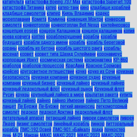
катапульта
катастрофа Boeing 737 Max
катастрофа Superjet 100
катастрофа Титаника
катер
катер-танк
кино
кладбище кораблей
кладбище самолетов
клипер
Князь Владимир
кодекс
мореплавания
Комета
Коммуна
конвенция Монтре
конверсия
самолета
конвертоплан
конвертоплан Bell Nexus
контейнеровоз
концепция eoseas
концерн Калашников
концерн калашников
копия
ноева ковчега
коптер
кораблекрушение
корабли
корабли
будущего
корабли одного имени
корабль
корабль береговой
охраны
корабль из бетона
корабль шестого ранга
корабль-
арсенал
корвет
корвет типа Шахид Сулеймани
коронавирус
корпорация Иркут
космическая система
космонавтика
КР-860
краболов
краболов-процессор
КрасАвиа
Красное Сормово
крейсер
кругосветное путешествие
круиз
круиз из Сочи
круизная
безопасность
круизная компания
круизное судно
круизные
компании
круизный бизнес
круизный лайнео
круизный лайнер
круизный ледокольный флот
круизный рынок
Круизный флот
Русич
круизы
крупнейший лайнер в мире
крылатая ракета
купить
круизный лайнер
лайнер
лайнер Империя
лайнер Петр Великий
ланцет
Ле Бурже
Ле-Бурже
легкий авианосец
легкомоторный
самолет
ледокол
ледокол Арктика
ледокольный флот
летательный аппарат
летающий лайнер
ливреи самолетов
ливрея
Лидер
лизинг самолетов
линейный корабль
линкор
литторальный
корабль
ЛМС-192 Освей
ЛМС-901 «Байкал»
лодка
лоукостер
лунь
М-25
Макран
МАКС
МАКС 2021
МАКС 2023
МАКС-2021