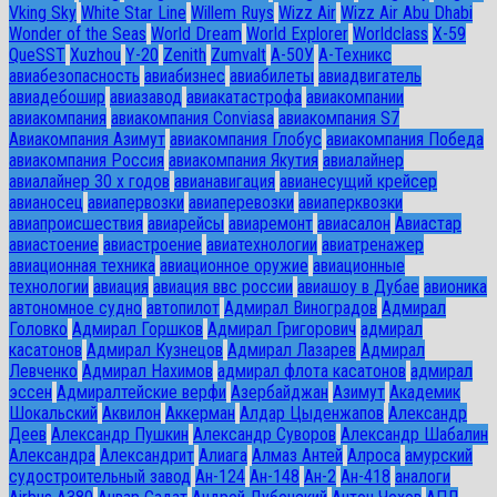
Vking Sky
White Star Line
Willem Ruys
Wizz Air
Wizz Air Abu Dhabi
Wonder of the Seas
World Dream
World Explorer
Worldclass
X-59
QueSST
Xuzhou
Y-20
Zenith
Zumvalt
А-50У
А-Техникс
авиабезопасность
авиабизнес
авиабилеты
авиадвигатель
авиадебошир
авиазавод
авиакатастрофа
авиакомпании
авиакомпания
авиакомпания Conviasa
авиакомпания S7
Авиакомпания Азимут
авиакомпания Глобус
авиакомпания Победа
авиакомпания Россия
авиакомпания Якутия
авиалайнер
авиалайнер 30 х годов
авианавигация
авианесущий крейсер
авианосец
авиапервозки
авиаперевозки
авиаперквозки
авиапроисшествия
авиарейсы
авиаремонт
авиасалон
Авиастар
авиастоение
авиастроение
авиатехнологии
авиатренажер
авиационная техника
авиационное оружие
авиационные
технологии
авиация
авиация ввс россии
авиашоу в Дубае
авионика
автономное судно
автопилот
Адмирал Виноградов
Адмирал
Головко
Адмирал Горшков
Адмирал Григорович
адмирал
касатонов
Адмирал Кузнецов
Адмирал Лазарев
Адмирал
Левченко
Адмирал Нахимов
адмирал флота касатонов
адмирал
эссен
Адмиралтейские верфи
Азербайджан
Азимут
Академик
Шокальский
Аквилон
Аккерман
Алдар Цыденжапов
Александр
Деев
Александр Пушкин
Александр Суворов
Александр Шабалин
Александра
Александрит
Алиага
Алмаз Антей
Алроса
амурский
судостроительный завод
Ан-124
Ан-148
Ан-2
Ан-418
аналоги