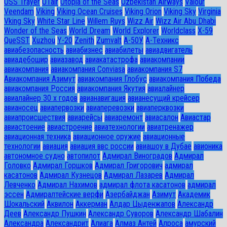
USS Trayer
UTair
Utopia of the Seas
Uzbekistan Airways
Valour
Veendam
Viking
Viking Ocean Cruises
Viking Orion
Viking Sky
Virginia
Vking Sky
White Star Line
Willem Ruys
Wizz Air
Wizz Air Abu Dhabi
Wonder of the Seas
World Dream
World Explorer
Worldclass
X-59
QueSST
Xuzhou
Y-20
Zenith
Zumvalt
А-50У
А-Техникс
авиабезопасность
авиабизнес
авиабилеты
авиадвигатель
авиадебошир
авиазавод
авиакатастрофа
авиакомпании
авиакомпания
авиакомпания Conviasa
авиакомпания S7
Авиакомпания Азимут
авиакомпания Глобус
авиакомпания Победа
авиакомпания Россия
авиакомпания Якутия
авиалайнер
авиалайнер 30 х годов
авианавигация
авианесущий крейсер
авианосец
авиапервозки
авиаперевозки
авиаперквозки
авиапроисшествия
авиарейсы
авиаремонт
авиасалон
Авиастар
авиастоение
авиастроение
авиатехнологии
авиатренажер
авиационная техника
авиационное оружие
авиационные
технологии
авиация
авиация ввс россии
авиашоу в Дубае
авионика
автономное судно
автопилот
Адмирал Виноградов
Адмирал
Головко
Адмирал Горшков
Адмирал Григорович
адмирал
касатонов
Адмирал Кузнецов
Адмирал Лазарев
Адмирал
Левченко
Адмирал Нахимов
адмирал флота касатонов
адмирал
эссен
Адмиралтейские верфи
Азербайджан
Азимут
Академик
Шокальский
Аквилон
Аккерман
Алдар Цыденжапов
Александр
Деев
Александр Пушкин
Александр Суворов
Александр Шабалин
Александра
Александрит
Алиага
Алмаз Антей
Алроса
амурский