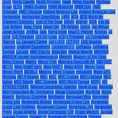
Lloyd
Havila Capella
Havila Voyages
Hawk
Helge Ingstad
Heritage
Group
Hi Fly
HMAS Sydney
HMM Algeciras
HMM Oslo
HMS
Defender
HMS Glasgow
Holland America Line
Holland American Line
Hurtigruten
Hurtigruten Expeditions
I-400
IATA
IATA World Air
Transport Statistics
Icon of the Seas
Infinity
Interjet
IOSA
Iran Air
Tour Airlines
Isaac Peral
Island Sky
ITA Airlines
Izumo
Jan Mayen
Japan Airlines
JetBlue
kaan
Karya Indah
Knud E. Hansen
Kotetsu
La
Lyrial
LCS Freedom
LCS St. Louis
LCS-1 Freedom
Le Comandant
Charcot
Le Jacques Cartier
Let L-610
LET-410
LHD Anadolu
Liaoning
Lindblad Expeditions
Lockheed U-2
Lufthansa
Lufthansa
Technik
Lürssen
M80 Stiletto
Maasdam
Madrid Maersk
MAERSK
MAERSK проект контейнеровоза
Majesty
Majesty of the Seas
Mano Cruises
Mantra
Marco Polo
Marmara Denizcilik AS
MAVERIC
MC-21
Mein Schiff Herz
Mein Shiff 1
Meko-A300
Meyer Turku
Meyer Werft
MIDALS
Minerva
Miray Cruises
mitsubishi
Moby SPL
Montana
MQ-9 Reaper
MRJ
MSC
MSC Cruises
MSC Fantasia
MSC
Gulsun
MSC Mandy
MSC Seaview
MSC World Europe
MSPL
MV
XPRESS PEARL
National Geographic Islander
Naval Group
Navantia
Next-Generation Air Dominance
Nieuw Statendam
NordStar
Norse
Atlantic
Northrop Grumman
Northwind
Norvegian Bliss
Norvegian
Cruise Line
Norwegian Airlines
Norwegian Cruise Line
Norwegian
Cruise Line Holdings
Norwegian Cruises
Norwegian Joy
Norwegian
Prima
Ocean Atlantic
Ocean Commuter 108
Ocean Majesty
Oceana
Oceania Cruises
Oceanic III
Oceanwode Expeditions
Olympic