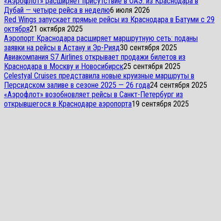
«Аэрофлот» расширяет присутствие в ОАЭ: из Краснодара в
Дубай — четыре рейса в неделю
6 июля 2026
Red Wings запускает прямые рейсы из Краснодара в Батуми с 29
октября
21 октября 2025
Аэропорт Краснодара расширяет маршрутную сеть: поданы
заявки на рейсы в Астану и Эр-Рияд
30 сентября 2025
Авиакомпания S7 Airlines открывает продажи билетов из
Краснодара в Москву и Новосибирск
25 сентября 2025
Celestyal Cruises представила новые круизные маршруты в
Персидском заливе в сезоне 2025 — 26 года
24 сентября 2025
«Аэрофлот» возобновляет рейсы в Санкт-Петербург из
открывшегося в Краснодаре аэропорта
19 сентября 2025