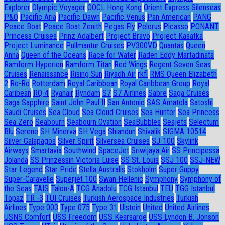
Explorer
Olympic Voyager
OOCL Hong Kong
Orient Express Silenseas
P&O
Pacific Aria
Pacific Dawn
Pacific Venus
Pan American
PANG
Peace Boat
Peace Boat Zenith
Pegas Fly
Pelorus
Picasso
PONANT
Princess Cruises
Prinz Adalbert
Project Bravo
Project Kasatka
Project Luminance
Pullmantur Cruises
PV300VD
Quantas
Queen
Anna
Queen of the Oceans
Race for Water
Raden Eddy Martadinata
Ramform Hyperion
Ramform Titan
Red Wings
Regent Seven Seas
Cruises
Renaissance
Rising Sun
Riyadh Air
rkfl
RMS Queen Elizabeth
2
Ro-Ro
Rotterdam
Royal Caribbean
Royal Caribbean Group
Royal
Caribean
RQ-4
Ryanair
Ryndam
S7
S7 Airlines
Sabre
Saga Cruises
Saga Sapphire
Saint John Paul II
San Antonio
SAS Amatola
Satoshi
Saudi Cruises
Sea Cloud
Sea Cloud Cruises
Sea Hunter
Sea Princess
Sea Zero
Seabourn
Seabourn Ovation
SeaBubbles
Seajets
Selectum
Blu
Serene
SH Minerva
SH Vega
Shiandun
Shivalik
SIGMA 10514
Silver Galapagos
Silver Spirit
Silversea Cruises
SJ-100
Skylink
Airways
Smartavia
Southwind
SpaceJet
Sriwijaya Air
SS Principessa
Jolanda
SS Prinzessin Victoria Luise
SS St. Louis
SSJ 100
SSJ-NEW
Star Legend
Star Pride
Stella Australis
Stokholm
Super Guppy
Super-Caravelle
Superjet 100
Swan Hellenic
Symphony
Symphony of
the Seas
TAIS
Talon-A
TCG Anadolu
TCG Istanbul
TEU
TGG Istanbul
Topaz
TR -3
TUI Cruises
Turkish Aerospace Industries
Turkish
Airlines
Type 003
Type 075
Type 31
Ulstein
United
United Airlines
USNS Comfort
USS Freedom
USS Kearsarge
USS Lyndon B. Jonson