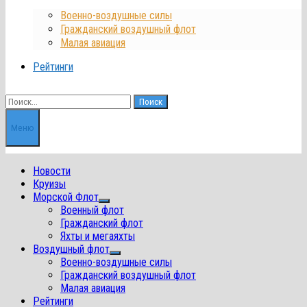
Военно-воздушные силы
Гражданский воздушный флот
Малая авиация
Рейтинги
Найти:
Меню
Новости
Круизы
Морской Флот
Показать
Военный флот
подменю
Гражданский флот
Яхты и мегаяхты
Воздушный флот
Показать
Военно-воздушные силы
подменю
Гражданский воздушный флот
Малая авиация
Рейтинги