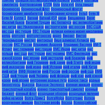
траулер
большой противолодочный корабль
Борей А
бортовой
самописец
бортпроводник
БПЛА
бпла
бпла куб
бпла ланцет
броненосец
броненосный флот
броненосный фрегат
бронирование авиабилетов
бронирование круизов
бульб
Буян М
Буян-М
Бэлла-1
Валдай
Валдай 45Р
варан
Варшавянка
Варяг
Василий быков
Василий Трушин
ввс беларуси
ввс великобритании
ввс китая
ввс Нидерландов
ввс португалии
ввс россии
ВВС США
ввс сша
ввс турции
ВВС Турции
великая княжна мария николаевна
вепрь
вертолет
вертолетоносец
видео
Викрант
Виктор
Черномырдин
винглет
винтокрыл
Вице-адмирал Кулаков
вкс
россии
ВКС России
Владимир Андреев
Владимир Васляев
ВМ-Т
Атлант
вмс германии
вмс греции
ВМС Индии
вмс китая
вмс
польши
вмс сша
вмс турции
вмс украины
ВМС Финляндии
вмс
южной кореи
вмс японии
вмф австралии
вмф бразилии
вмф
великобритании
вмф Германии
вмф дании
вмф Египта
вмф индии
вмф индонезии
вмф ирана
вмф Испании
вмф италии
вмф Китая
вмф китая
ВМФ Норвегии
вмф России
вмф россии
вмф сша
ВМФ
США
вмф турции
вмф Украины
вмф франции
вмф юар
вмф южной
кореи
вмф японии
внутренние водные пути
водное такси
водные
биоресурсы
Водоход
Водоход-Экспресс
военная авиация
военно-
транспортный корабль
военно-транспортный самолет
военный
бюджет
военный флот
воздушная оборона
воздушные явления
война на море
Волга Дрим 2
ВолгаWolga
Волготранс
Волхов
вооружение авиации
Восточная верфь
Восход
Всероссийский