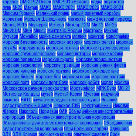
корабль
ЛМС-192 Освей
ЛМС-901 «Байкал»
лодка
лоукостер
лунь
М-25
Макран
МАКС
МАКС 2021
МАКС 2023
МАКС-2021
Максим Горький
Маленький принц
малый ракетный корабль
маркетинг
Маршал Шапошников
мегаяхта
межфлотский переход
Мелец М-15
Меркурий
Метеор
Метеор 12М
Ми-12
Ми-26
Ми-28HM
Ми-8
Минск
Минтранс России
Мистраль
Михаил
Кутузов
Можайск
мойка самолета
молния
монитор
монография
морская безопасность
морская история
морская регата
морская
служба
морская тень
морская техника
морские грузоперевозки
морские грузщоперевозки
морские истории
морские котики
морские перевозки
морские пираты
морские происшествия
морские технологии
морские традиции
морские учения флота
морские явления
морское оружие
морское происшествие
морской бизнес
морской бой
морской вояж
морской охотник
морской порт
морской порт Сочи
морской робот
моряк
Москва
Московское речное пароходство
Мостурфлот
МРК Буря
МС-21
Мстислав Келдыш
музей
Мустай Карим
Мустанг
надувной
самолет
НАТО
научно-исследовательское судно
Невский
судостроительный завод
Невское ПКБ
Неустрашимый
Николай
Жарков
Никополь
Нордавиа
ОАК
Объединённая авиастроительная
корпорация
Объединенная авиастроительная корпорация
Объединенная двигателестроительная корпорация
Объединенная
судостроительная корпорация
Огни большого города
Одинцово
ОДК
ОДК Климов
оконцовка крыла
опытный самолет
Орск