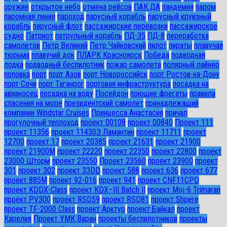
оружие
открытое небо
отмена рейсов
ПАК ДА
пандемия
паром
паромная линия
пароход
парусный корабль
парусный круизный
корабль
парусный флот
пассажирские перевозки
пассажирское
судно
Патриот
патрульный корабль
ПД-35
ПД-8
переработка
самолетов
Петр Великий
Петр Чайковский
пилот
пираты
плавучая
тюрьма
плавучий док
ПЛАРК Красноярск
Победа
подводная
лодка
подводный беспилотник
пожар самолета
полярный лайнер
поповка
порт
порт Азов
порт Новороссийск
порт Ростов-на-Дону
порт Сочи
порт Таганрог
портовая инфраструктура
посадка на
авианосец
посадка на воду
Посейдон
поющие фрегаты
правила
спасения на море
президентский самолет
принадлежащий
компании Windstar Cruises
Принцесса Анастасия
причал
прогулочный теплоход
проект 00108
проект 00840
Проект 111
проект 11356
проект 11430Э Ламантин
проект 11711
проект
12700
проект 17
проект 20385
проект 21631
проект 21900
проект 21900М
проект 22220
проект 22350
проект 22800
проект
23000 Шторм
проект 23550
Проект 23560
проект 23900
проект
301
проект 302
проект 33DD
проект 588
проект 636
проект 677
проект 885М
проект 92-016
проект 941
проект CNF11CPD
проект KDDX-Class
проект KDX–III Batch II
проект Moj-6 Trimaran
проект PV300
проект RSD59
проект RSD81
проект Shpere
проект TF-2000 Class
проект Арктур
проект Байкал
проект
Карелия
Проект УМК Варан
проекты беспилотников
проекты