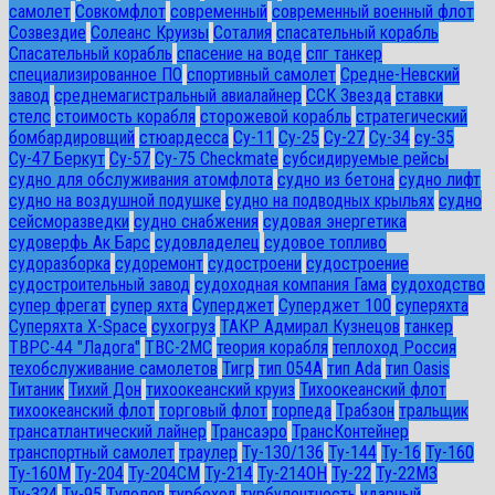
самолет
Совкомфлот
современный
современный военный флот
Созвездие
Солеанс Круизы
Соталия
спасательный корабль
Спасательный корабль
спасение на воде
спг танкер
специализированное ПО
спортивный самолет
Средне-Невский
завод
среднемагистральный авиалайнер
ССК Звезда
ставки
стелс
стоимость корабля
сторожевой корабль
стратегический
бомбардировщий
стюардесса
Су-11
Су-25
Су-27
Су-34
су-35
Су-47 Беркут
Су-57
Су-75 Checkmate
субсидируемые рейсы
судно для обслуживания атомфлота
судно из бетона
судно лифт
судно на воздушной подушке
судно на подводных крыльях
судно
сейсморазведки
судно снабжения
судовая энергетика
судоверфь Ак Барс
судовладелец
судовое топливо
судоразборка
судоремонт
судостроени
судостроение
судостроительный завод
судоходная компания Гама
судоходство
супер фрегат
супер яхта
Суперджет
Суперджет 100
суперяхта
Суперяхта X-Space
сухогруз
ТАКР Адмирал Кузнецов
танкер
ТВРС-44 "Ладога"
ТВС-2МС
теория корабля
теплоход Россия
техобслуживание самолетов
Тигр
тип 054А
тип Ada
тип Oasis
Титаник
Тихий Дон
тихоокеанский круиз
Тихоокеанский флот
тихоокеанский флот
торговый флот
торпеда
Трабзон
тральщик
трансатлантический лайнер
Трансаэро
ТрансКонтейнер
транспортный самолет
траулер
Ту-130/136
Ту-144
Ту-16
Ту-160
Ту-160М
Ту-204
Ту-204СМ
Ту-214
Ту-214ОН
Ту-22
Ту-22М3
Ту-324
Ту-95
Туполев
турбоход
турбулентность
ударный