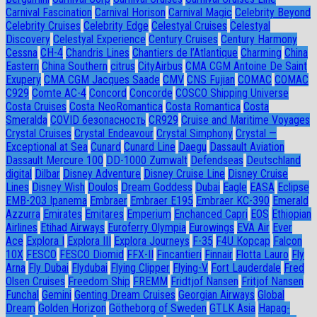
Carnival Fascination
Carnival Horison
Carnival Magic
Celebrity Beyond
Celebrity Cruises
Celebrity Edge
Celestyal Cruises
Celestyal
Discovery
Celestyal Experience
Century Cruises
Century Harmony
Cessna
CH-4
Chandris Lines
Chantiers de l’Atlantique
Charming
China
Eastern
China Southern
citrus
CityAirbus
CMA CGM Antoine De Saint
Exupery
CMA CGM Jacques Saade
CMV
CNS Fujian
COMAC
COMAC
C929
Comte AC-4
Concord
Concorde
COSCO Shipping Universe
Costa Cruises
Costa NeoRomantica
Costa Romantica
Costa
Smeralda
COVID безопасность
CR929
Cruise and Maritime Voyages
Crystal Cruises
Crystal Endeavour
Crystal Simphony
Crystal —
Exceptional at Sea
Cunard
Cunard Line
Daegu
Dassault Aviation
Dassault Mercure 100
DD-1000 Zumwalt
Defendseas
Deutschland
digital
Dilbar
Disney Adventure
Disney Cruise Line
Disney Cruise
Lines
Disney Wish
Doulos
Dream Goddess
Dubai
Eagle
EASA
Eclipse
EMB-203 Ipanema
Embraer
Embraer E195
Embraer KC-390
Emerald
Azzurra
Emirates
Emitares
Emperium
Enchanced Capri
EOS
Ethiopian
Airlines
Etihad Airways
Euroferry Olympia
Eurowings
EVA Air
Ever
Ace
Explora I
Explora III
Explora Journeys
F-35
F4U Корсар
Falcon
10X
FESCO
FESCO Diomid
FFX-II
Fincantieri
Finnair
Flotta Lauro
Fly
Arna
Fly Dubai
Flydubai
Flying Clipper
Flying-V
Fort Lauderdale
Fred
Olsen Cruises
Freedom Ship
FREMM
Fridtjof Nansen
Fritjof Nansen
Funchal
Gemini
Genting Dream Cruises
Georgian Airways
Global
Dream
Golden Horizon
Götheborg of Sweden
GTLK Asia
Hapag-