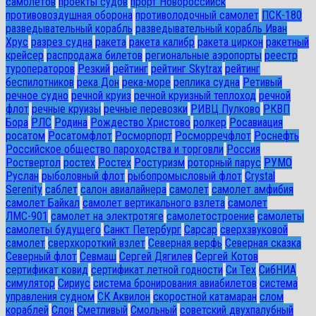
самолетов
проекты судов
прорт Новороссийск
противовоздушная оборона
противолодочный самолет
ПСК-180
разведывательный корабль
разведывательный корабль Иван
Хрус
разрез судна
ракета
ракета калибр
ракета циркон
ракетный
крейсер
распродажа билетов
региональные аэропорты
реестр
туроператоров
Резкий
рейтинг
рейтинг Skytrax
рейтинг
беспилотников
река Дон
река-море
реплика судна
Ретивый
речное судно
речной круиз
речной круизный теплоход
речной
флот
речные круизы
речные перевозки
РИВЦ Пулково
РКВП
Бора
РЛС
Родина
Рождество Христово
ролкер
Росавиация
росатом
Росатомфлот
Росморпорт
Росморречфлот
Роснефть
Российское общество пароходства и торговли
Россия
Роствертол
ростех
Ростех
Ростуризм
роторный парус
РУМО
Руслан
рыболовный флот
рыбопромысловый флот
Сrystal
Serenity
саблет
салон авиалайнера
самолет
самолет амфибия
самолет Байкал
самолет вертикального взлета
самолет
ЛМС-901
самолет на электротяге
самолетостроение
самолеты
самолеты будущего
Санкт Петербург
Сарсар
сверхзвуковой
самолет
сверхкороткий взлет
Северная верфь
Северная сказка
Северный флот
Севмаш
Сергей Дягилев
Сергей Котов
сертификат ковид
сертификат летной годности
Си Тех
СибНИА
симулятор
Сириус
система бронирования авиабилетов
система
управления судном
СК Аквилон
скоростной катамаран
слом
кораблей
Слон
Сметливый
Смольный
советский двухпалубный