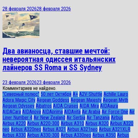
28 февраля 2026
28 февраля 2026
Два авианосца, ставшие мечтой:
невероятная одиссея итальянских
лайнеров SS Roma и SS Sydney
23 февраля 2026
23 февраля 2026
Комментариев не найдено.
"Северный полюс"
50 лет Октября
A+
A2V-Shuttle
Achille Lauro
Adora Magic City
Aegean Goddess
Aegean Majesty
Aegean Myth
Aegean Odyssey
Aibatros
AIDA Cruises
AIDA Mira
AIDAaura
AIDACara
AIDAnova
AIDAprima
AIDAvita
Air Arabia
Air Force One
Air
Liner Number 4
Air New Zealand
Air Serbia
Air Tanzania
Airbus
Airbus A220
Airbus A220-300
Airbus A310
Airbus A320
Airbus A320
neo
Airbus A320neo
Airbus A321
Airbus A321neo
Airbus A321XLR
Airbus A330
Airbus A330-300
Airbus A330neo
Airbus A350
Airbus