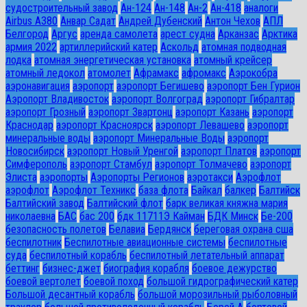
судостроительный завод
Ан-124
Ан-148
Ан-2
Ан-418
аналоги
Airbus A380
Анвар Садат
Андрей Дубенский
Антон Чехов
АПЛ
Белгород
Аргус
аренда самолета
арест судна
Арканзас
Арктика
армия 2022
артиллерийский катер
Аскольд
атомная подводная
лодка
атомная энергетическая установка
атомный крейсер
атомный ледокол
атомолет
Афрамакс
афромакс
Аэрокобра
аэронавигация
аэропорт
аэропорт Бегишево
аэропорт Бен Гурион
Аэропорт Владивосток
аэропорт Волгоград
аэропорт Гибралтар
аэропорт Грозный
аэропорт Звартонц
аэропорт Казань
аэропорт
Краснодар
аэропорт Красноярск
аэропорт Левашево
аэропорт
минеральные воды
аэропорт Минеральные Воды
аэропорт
Новосибирск
аэропорт Новый Уренгой
аэропорт Платов
аэропорт
Симферополь
аэропорт Стамбул
аэропорт Толмачево
аэропорт
Элиста
аэропорты
Аэропорты Регионов
аэротакси
Аэрофлот
аэрофлот
Аэрофлот Техникс
база флота
Байкал
балкер
Балтийск
Балтийский завод
Балтийский флот
барк великая княжна мария
николаевна
БАС
бас 200
бдк 11711Э Кайман
БДК Минск
Бе-200
безопасность полетов
Белавиа
Бердянск
береговая охрана сша
беспилотник
Беспилотные авиационные системы
беспилотные
суда
беспилотный корабль
беспилотный летательный аппарат
беттинг
бизнес-джет
биография корабля
боевое дежурство
боевой вертолет
боевой поход
большой гидрографический катер
Большой десантный корабль
большой морозильный рыболовный