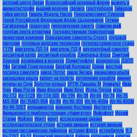
детский центр Океан
Всероссийский круизный форум
выжить в
авиакатастрофе
вышний волочек
газовоз
газотурбоход
Гайворон
гайка иисуса
Гамаль Абдель Насер
Генералиссимус Суворов
Герой Российской Федерации Алдар Цыденжапов
Гетман
Сагайдачный
гидроузел
гиперзвуковая ракета
главком вмф
голубая лента атлантики
Государственная транспортная
лизинговая компания
Гражданские самолеты Сухого
грузовой
парусник
грузовые морские перевозки
грузопассажирское судно
ГТЛК
двигатель ПД-14
двигатель ПД-8
двухпалубный самолет
десантный катер
десантный корабль
Джеральд Форд
Дмитрий
Донской
дозаправка в воздухе
Донинтурфлот
дрононосец
ДЭПЛ
Уфа
Евгений Горигледжан
Евпатий Коловрат
Ермак
жесткая
посадка самолета
завод Лотос
завод Янтарь
заканцовка крыла
законцовка крыла
запрет на полеты
затопление корабля
зимние
круизы из Сочи
Золотое кольцо
ЗРПК Панцирь М
Зумвальт
Иван
Грен
Иван Рогов
Иван Фролов
Иван Хрус
Игорь Глухов
игры
Ил-112
Ил-112В
Ил-114-300
Ил-196
Ил-38
Ил-66
Ил-74
Ил-76
МД-90А
Ил-76МД-90А
Ил-86
Ил-96-300
Ил-96-400м
Ил-96-400М
Ил-96-500Т
иллюминатор
инженер Костенко
Институт
Авиационного приборостроения «Навигатор»
Инфофлот
Иосиф
Сталин
ИрАэро
Иркут
иркут
исследования океана
исследовательское судно
истоиия авиации
история авиации
история пассажирских лайнеров
история флота
истребитель
К-7
Ка-226Т
Ка-52
Казанский авиазавод
Кайман
калашников
капитан