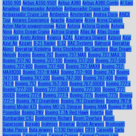
A350-900
Airbus A350-950F
Airbus A380
Airbus A380 Combi
Al Said
Amadeus
Ambassador Ambition
Ambassador Cruise Line
Ambassador Сruise Line
Ambience
Amsterdam
Andrea Doria
ANEX
Tour
Antares Experience
Apache
Aquitaine
Aroya
Aroya Cruises
Aston Martin конвертоплан
Astor
Astoria
Astoria Grande
Astoria
Nova
Astro Ocean Cruise
Astroia Grande
Atlas Air
Atlas Ocean
Voyages
Avelo Airlines
Avianca
AZAL
Azamara Onward
Azipod
Azur
Azur Air
Azzam
B-21 Raider
B-52
BAE Systems
Balmoral
Bayraktar
Akinci
Bayraktar Kizilelma
Birka Stockholm
Blu Sapphire
Blue Dream
Melody
Boeing
Boeing 707
Boeing 737 MAX
Boeing 737 MAX 10
Boeing 737 NG
Boeing 737-100
Boeing 737-200
Boeing 737-500
Boeing 737-800
Boeing 737-900
Boeing 737-MAX8
Boeing 737-
MAX8200
Boeing 737–8 MAX
Boeing 737–900
Boeing 747
Boeing
747-100
Boeing 747-200
Boeing 747-300
Boeing 747-400
Boeing
747-8
Boeing 757
Boeing 767-300
Boeing 767-300ER
boeing 777 x
Boeing 777-200
Boeing 777-200ER
Boeing 777-300
Boeing 777-
300ER
Boeing 777-8
Boeing 777-9
Boeing 777x
Boeing 777х
Boeing
777–9
Boeing 787 Dreamliner
Boeing 787 Dreamlines
Boeing 787-8
Boeing Model 473
Boeing MQ-25 Stingray
Boeing NMA
Boeing P-8A
Poseidon
Boeing PAV
Boeing T-7A Red Hawk
Bolette
Bolt
Bombardier CRJ
Bonhomme Richard
Boom Overture
Boom
Supersonic
Borealis
brahmos
Breamar
British Airways
Brodosplit
Broke Pierce
Buta airways
C-130 Hercules
C919
Caravella
Carlo
Bergamini
Carnival Corp
Carnival Cruises
Carnival Cruises Line