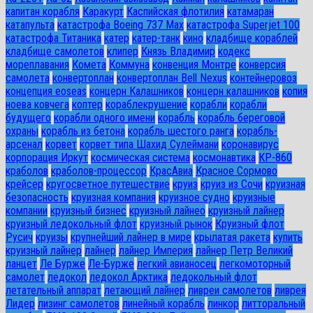
капитан корабля
Каракурт
Каспийская флотилия
катамаран
катапульта
катастрофа Boeing 737 Max
катастрофа Superjet 100
катастрофа Титаника
катер
катер-танк
кино
кладбище кораблей
кладбище самолетов
клипер
Князь Владимир
кодекс
мореплавания
Комета
Коммуна
конвенция Монтре
конверсия
самолета
конвертоплан
конвертоплан Bell Nexus
контейнеровоз
концепция eoseas
концерн Калашников
концерн калашников
копия
ноева ковчега
коптер
кораблекрушение
корабли
корабли
будущего
корабли одного имени
корабль
корабль береговой
охраны
корабль из бетона
корабль шестого ранга
корабль-
арсенал
корвет
корвет типа Шахид Сулеймани
коронавирус
корпорация Иркут
космическая система
космонавтика
КР-860
краболов
краболов-процессор
КрасАвиа
Красное Сормово
крейсер
кругосветное путешествие
круиз
круиз из Сочи
круизная
безопасность
круизная компания
круизное судно
круизные
компании
круизный бизнес
круизный лайнео
круизный лайнер
круизный ледокольный флот
круизный рынок
Круизный флот
Русич
круизы
крупнейший лайнер в мире
крылатая ракета
купить
круизный лайнер
лайнер
лайнер Империя
лайнер Петр Великий
ланцет
Ле Бурже
Ле-Бурже
легкий авианосец
легкомоторный
самолет
ледокол
ледокол Арктика
ледокольный флот
летательный аппарат
летающий лайнер
ливреи самолетов
ливрея
Лидер
лизинг самолетов
линейный корабль
линкор
литторальный