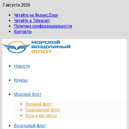
Перейти
7 августа 2026
к
Читайте на ЯндексДзен
содержимому
Читайте в Telegram
Политика конфиденциальности
Контакты
Новости
Круизы
Морской Флот
Военный флот
Гражданский флот
Яхты и мегаяхты
Воздушный флот