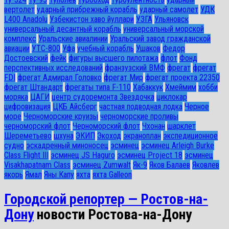
вертолет
ударный прибрежный корабль
ударный самолет
УДК
L400 Anadolu
Узбекистон хаво йуллари
УЗГА
Ульяновск
универсальный десантный корабль
универсальный морской
комплекс
Уральские авиалинии
Уральский завод гражданской
авиации
УТС-800
Уфа
учебный корабль
Ушаков
Федор
Достоевский
фейк
фигуры высшего пилотажа
флот
Фонд
перспективных исследований
франзузский ВМФ
фрегат
фрегат
FDI
фрегат Адмирал Головко
фрегат Мир
фрегат проекта 22350
фрегат Штандарт
фрегаты типа F-110
Хабаккук
Хмеймим
хобби
моряка
ЦАГИ
центр судоремонта Звездочка
циклокар
цифровизация
ЦКБ Айсберг
частная подводная лодка
Черное
море
Черноморские круизы
черноморские проливы
черноморский флот
Черноморский флот
Чхонан
шарклет
Шереметьево
шхуна
ЭКИП
Экоход
экраноплан
экспедиционное
судно
эскадренный миноносец
эсминец
эсминец Arleigh Burke
Class Flight III
эсминец JS Haguro
эсминец Project 18
эсминец
Visakhapatnam Class
эсминец Zumwalt
Як-9
Яков Балаев
Яковлев
якорь
Ямал
Яны Капу
яхта
яхта Galleon
Городской репортер — Ростов-на-
Дону
новости Ростова-на-Дону