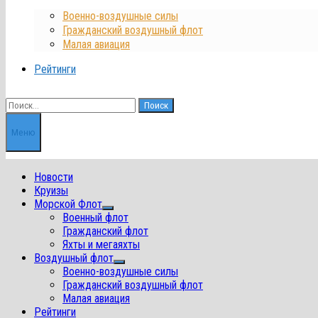
Военно-воздушные силы
Гражданский воздушный флот
Малая авиация
Рейтинги
Найти:
Меню
Новости
Круизы
Морской Флот
Показать
Военный флот
подменю
Гражданский флот
Яхты и мегаяхты
Воздушный флот
Показать
Военно-воздушные силы
подменю
Гражданский воздушный флот
Малая авиация
Рейтинги