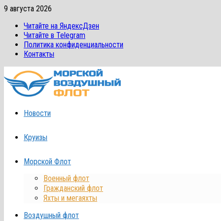
Перейти
9 августа 2026
к
Читайте на ЯндексДзен
содержимому
Читайте в Telegram
Политика конфиденциальности
Контакты
Новости
Круизы
Морской Флот
Военный флот
Гражданский флот
Яхты и мегаяхты
Воздушный флот