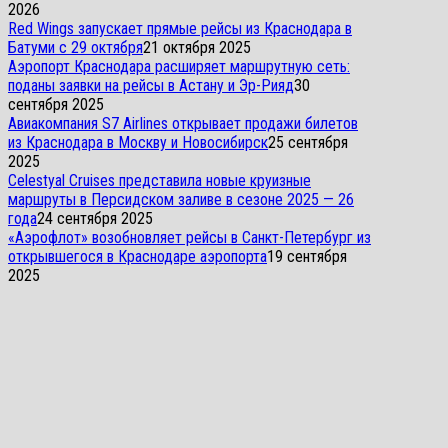
2026
Red Wings запускает прямые рейсы из Краснодара в
Батуми с 29 октября
21 октября 2025
Аэропорт Краснодара расширяет маршрутную сеть:
поданы заявки на рейсы в Астану и Эр-Рияд
30
сентября 2025
Авиакомпания S7 Airlines открывает продажи билетов
из Краснодара в Москву и Новосибирск
25 сентября
2025
Celestyal Cruises представила новые круизные
маршруты в Персидском заливе в сезоне 2025 — 26
года
24 сентября 2025
«Аэрофлот» возобновляет рейсы в Санкт-Петербург из
открывшегося в Краснодаре аэропорта
19 сентября
2025