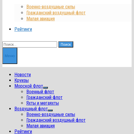
Военно-воздушные силы
Гражданский воздушный флот
Малая авиация
Рейтинги
Найти:
Меню
Новости
Круизы
Морской Флот
Показать
Военный флот
подменю
Гражданский флот
Яхты и мегаяхты
Воздушный флот
Показать
Военно-воздушные силы
подменю
Гражданский воздушный флот
Малая авиация
Рейтинги