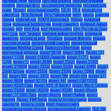
паромная линия
пароход
парусный корабль
парусный круизный
корабль
парусный флот
пассажирские перевозки
пассажирское
судно
Патриот
патрульный корабль
ПД-35
ПД-8
переработка
самолетов
Петр Великий
Петр Чайковский
пилот
пираты
плавучая
тюрьма
плавучий док
ПЛАРК Красноярск
Победа
подводная
лодка
подводный беспилотник
пожар самолета
полярный лайнер
поповка
порт
порт Азов
порт Новороссийск
порт Ростов-на-Дону
порт Сочи
порт Таганрог
портовая инфраструктура
посадка на
авианосец
посадка на воду
Посейдон
поющие фрегаты
правила
спасения на море
президентский самолет
принадлежащий
компании Windstar Cruises
Принцесса Анастасия
причал
прогулочный теплоход
проект 00108
проект 00840
Проект 111
проект 11356
проект 11430Э Ламантин
проект 11711
проект
12700
проект 17
проект 20385
проект 21631
проект 21900
проект 21900М
проект 22220
проект 22350
проект 22800
проект
23000 Шторм
проект 23550
Проект 23560
проект 23900
проект
301
проект 302
проект 33DD
проект 588
проект 636
проект 677
проект 885М
проект 92-016
проект 941
проект CNF11CPD
проект KDDX-Class
проект KDX–III Batch II
проект Moj-6 Trimaran
проект PV300
проект RSD59
проект RSD81
проект Shpere
проект TF-2000 Class
проект Арктур
проект Байкал
проект
Карелия
Проект УМК Варан
проекты беспилотников
проекты
самолетов
проекты судов
прорт Новороссийск
противовоздушная оборона
противолодочный самолет
ПСК-180