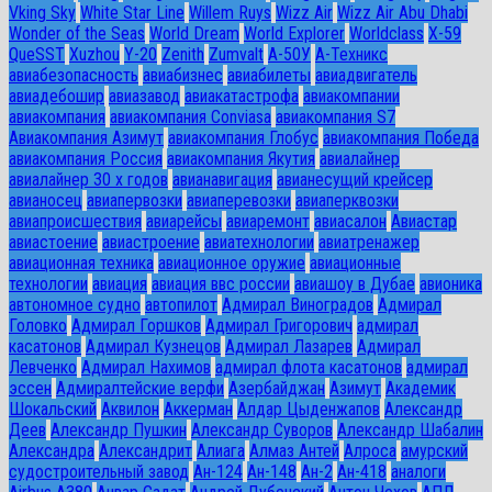
Vking Sky
White Star Line
Willem Ruys
Wizz Air
Wizz Air Abu Dhabi
Wonder of the Seas
World Dream
World Explorer
Worldclass
X-59
QueSST
Xuzhou
Y-20
Zenith
Zumvalt
А-50У
А-Техникс
авиабезопасность
авиабизнес
авиабилеты
авиадвигатель
авиадебошир
авиазавод
авиакатастрофа
авиакомпании
авиакомпания
авиакомпания Conviasa
авиакомпания S7
Авиакомпания Азимут
авиакомпания Глобус
авиакомпания Победа
авиакомпания Россия
авиакомпания Якутия
авиалайнер
авиалайнер 30 х годов
авианавигация
авианесущий крейсер
авианосец
авиапервозки
авиаперевозки
авиаперквозки
авиапроисшествия
авиарейсы
авиаремонт
авиасалон
Авиастар
авиастоение
авиастроение
авиатехнологии
авиатренажер
авиационная техника
авиационное оружие
авиационные
технологии
авиация
авиация ввс россии
авиашоу в Дубае
авионика
автономное судно
автопилот
Адмирал Виноградов
Адмирал
Головко
Адмирал Горшков
Адмирал Григорович
адмирал
касатонов
Адмирал Кузнецов
Адмирал Лазарев
Адмирал
Левченко
Адмирал Нахимов
адмирал флота касатонов
адмирал
эссен
Адмиралтейские верфи
Азербайджан
Азимут
Академик
Шокальский
Аквилон
Аккерман
Алдар Цыденжапов
Александр
Деев
Александр Пушкин
Александр Суворов
Александр Шабалин
Александра
Александрит
Алиага
Алмаз Антей
Алроса
амурский
судостроительный завод
Ан-124
Ан-148
Ан-2
Ан-418
аналоги