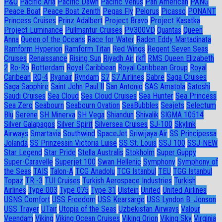
P&O
Pacific Aria
Pacific Dawn
Pacific Venus
Pan American
PANG
Peace Boat
Peace Boat Zenith
Pegas Fly
Pelorus
Picasso
PONANT
Princess Cruises
Prinz Adalbert
Project Bravo
Project Kasatka
Project Luminance
Pullmantur Cruises
PV300VD
Quantas
Queen
Anna
Queen of the Oceans
Race for Water
Raden Eddy Martadinata
Ramform Hyperion
Ramform Titan
Red Wings
Regent Seven Seas
Cruises
Renaissance
Rising Sun
Riyadh Air
rkfl
RMS Queen Elizabeth
2
Ro-Ro
Rotterdam
Royal Caribbean
Royal Caribbean Group
Royal
Caribean
RQ-4
Ryanair
Ryndam
S7
S7 Airlines
Sabre
Saga Cruises
Saga Sapphire
Saint John Paul II
San Antonio
SAS Amatola
Satoshi
Saudi Cruises
Sea Cloud
Sea Cloud Cruises
Sea Hunter
Sea Princess
Sea Zero
Seabourn
Seabourn Ovation
SeaBubbles
Seajets
Selectum
Blu
Serene
SH Minerva
SH Vega
Shiandun
Shivalik
SIGMA 10514
Silver Galapagos
Silver Spirit
Silversea Cruises
SJ-100
Skylink
Airways
Smartavia
Southwind
SpaceJet
Sriwijaya Air
SS Principessa
Jolanda
SS Prinzessin Victoria Luise
SS St. Louis
SSJ 100
SSJ-NEW
Star Legend
Star Pride
Stella Australis
Stokholm
Super Guppy
Super-Caravelle
Superjet 100
Swan Hellenic
Symphony
Symphony of
the Seas
TAIS
Talon-A
TCG Anadolu
TCG Istanbul
TEU
TGG Istanbul
Topaz
TR -3
TUI Cruises
Turkish Aerospace Industries
Turkish
Airlines
Type 003
Type 075
Type 31
Ulstein
United
United Airlines
USNS Comfort
USS Freedom
USS Kearsarge
USS Lyndon B. Jonson
USS Trayer
UTair
Utopia of the Seas
Uzbekistan Airways
Valour
Veendam
Viking
Viking Ocean Cruises
Viking Orion
Viking Sky
Virginia