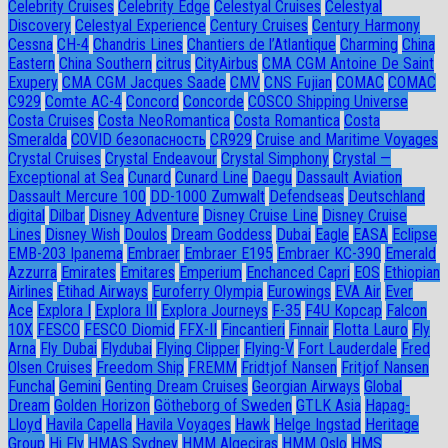
Celebrity Cruises
Celebrity Edge
Celestyal Cruises
Celestyal
Discovery
Celestyal Experience
Century Cruises
Century Harmony
Cessna
CH-4
Chandris Lines
Chantiers de l’Atlantique
Charming
China
Eastern
China Southern
citrus
CityAirbus
CMA CGM Antoine De Saint
Exupery
CMA CGM Jacques Saade
CMV
CNS Fujian
COMAC
COMAC
C929
Comte AC-4
Concord
Concorde
COSCO Shipping Universe
Costa Cruises
Costa NeoRomantica
Costa Romantica
Costa
Smeralda
COVID безопасность
CR929
Cruise and Maritime Voyages
Crystal Cruises
Crystal Endeavour
Crystal Simphony
Crystal —
Exceptional at Sea
Cunard
Cunard Line
Daegu
Dassault Aviation
Dassault Mercure 100
DD-1000 Zumwalt
Defendseas
Deutschland
digital
Dilbar
Disney Adventure
Disney Cruise Line
Disney Cruise
Lines
Disney Wish
Doulos
Dream Goddess
Dubai
Eagle
EASA
Eclipse
EMB-203 Ipanema
Embraer
Embraer E195
Embraer KC-390
Emerald
Azzurra
Emirates
Emitares
Emperium
Enchanced Capri
EOS
Ethiopian
Airlines
Etihad Airways
Euroferry Olympia
Eurowings
EVA Air
Ever
Ace
Explora I
Explora III
Explora Journeys
F-35
F4U Корсар
Falcon
10X
FESCO
FESCO Diomid
FFX-II
Fincantieri
Finnair
Flotta Lauro
Fly
Arna
Fly Dubai
Flydubai
Flying Clipper
Flying-V
Fort Lauderdale
Fred
Olsen Cruises
Freedom Ship
FREMM
Fridtjof Nansen
Fritjof Nansen
Funchal
Gemini
Genting Dream Cruises
Georgian Airways
Global
Dream
Golden Horizon
Götheborg of Sweden
GTLK Asia
Hapag-
Lloyd
Havila Capella
Havila Voyages
Hawk
Helge Ingstad
Heritage
Group
Hi Fly
HMAS Sydney
HMM Algeciras
HMM Oslo
HMS