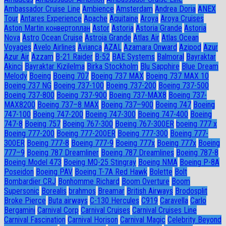
Ambassador Сruise Line
Ambience
Amsterdam
Andrea Doria
ANEX
Tour
Antares Experience
Apache
Aquitaine
Aroya
Aroya Cruises
Aston Martin конвертоплан
Astor
Astoria
Astoria Grande
Astoria
Nova
Astro Ocean Cruise
Astroia Grande
Atlas Air
Atlas Ocean
Voyages
Avelo Airlines
Avianca
AZAL
Azamara Onward
Azipod
Azur
Azur Air
Azzam
B-21 Raider
B-52
BAE Systems
Balmoral
Bayraktar
Akinci
Bayraktar Kizilelma
Birka Stockholm
Blu Sapphire
Blue Dream
Melody
Boeing
Boeing 707
Boeing 737 MAX
Boeing 737 MAX 10
Boeing 737 NG
Boeing 737-100
Boeing 737-200
Boeing 737-500
Boeing 737-800
Boeing 737-900
Boeing 737-MAX8
Boeing 737-
MAX8200
Boeing 737–8 MAX
Boeing 737–900
Boeing 747
Boeing
747-100
Boeing 747-200
Boeing 747-300
Boeing 747-400
Boeing
747-8
Boeing 757
Boeing 767-300
Boeing 767-300ER
boeing 777 x
Boeing 777-200
Boeing 777-200ER
Boeing 777-300
Boeing 777-
300ER
Boeing 777-8
Boeing 777-9
Boeing 777x
Boeing 777х
Boeing
777–9
Boeing 787 Dreamliner
Boeing 787 Dreamlines
Boeing 787-8
Boeing Model 473
Boeing MQ-25 Stingray
Boeing NMA
Boeing P-8A
Poseidon
Boeing PAV
Boeing T-7A Red Hawk
Bolette
Bolt
Bombardier CRJ
Bonhomme Richard
Boom Overture
Boom
Supersonic
Borealis
brahmos
Breamar
British Airways
Brodosplit
Broke Pierce
Buta airways
C-130 Hercules
C919
Caravella
Carlo
Bergamini
Carnival Corp
Carnival Cruises
Carnival Cruises Line
Carnival Fascination
Carnival Horison
Carnival Magic
Celebrity Beyond