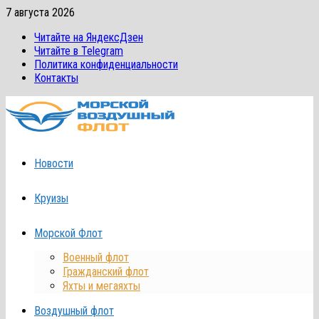
Перейти
7 августа 2026
к
Читайте на ЯндексДзен
содержимому
Читайте в Telegram
Политика конфиденциальности
Контакты
Новости
Круизы
Морской Флот
Военный флот
Гражданский флот
Яхты и мегаяхты
Воздушный флот