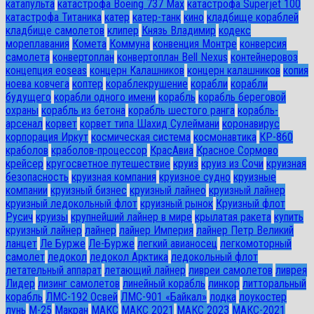
катапульта
катастрофа Boeing 737 Max
катастрофа Superjet 100
катастрофа Титаника
катер
катер-танк
кино
кладбище кораблей
кладбище самолетов
клипер
Князь Владимир
кодекс
мореплавания
Комета
Коммуна
конвенция Монтре
конверсия
самолета
конвертоплан
конвертоплан Bell Nexus
контейнеровоз
концепция eoseas
концерн Калашников
концерн калашников
копия
ноева ковчега
коптер
кораблекрушение
корабли
корабли
будущего
корабли одного имени
корабль
корабль береговой
охраны
корабль из бетона
корабль шестого ранга
корабль-
арсенал
корвет
корвет типа Шахид Сулеймани
коронавирус
корпорация Иркут
космическая система
космонавтика
КР-860
краболов
краболов-процессор
КрасАвиа
Красное Сормово
крейсер
кругосветное путешествие
круиз
круиз из Сочи
круизная
безопасность
круизная компания
круизное судно
круизные
компании
круизный бизнес
круизный лайнео
круизный лайнер
круизный ледокольный флот
круизный рынок
Круизный флот
Русич
круизы
крупнейший лайнер в мире
крылатая ракета
купить
круизный лайнер
лайнер
лайнер Империя
лайнер Петр Великий
ланцет
Ле Бурже
Ле-Бурже
легкий авианосец
легкомоторный
самолет
ледокол
ледокол Арктика
ледокольный флот
летательный аппарат
летающий лайнер
ливреи самолетов
ливрея
Лидер
лизинг самолетов
линейный корабль
линкор
литторальный
корабль
ЛМС-192 Освей
ЛМС-901 «Байкал»
лодка
лоукостер
лунь
М-25
Макран
МАКС
МАКС 2021
МАКС 2023
МАКС-2021