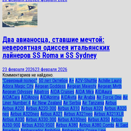
Два авианосца, ставшие мечтой:
невероятная одиссея итальянских
лайнеров SS Roma и SS Sydney
23 февраля 2026
23 февраля 2026
Комментариев не найдено.
"Северный полюс"
50 лет Октября
A+
A2V-Shuttle
Achille Lauro
Adora Magic City
Aegean Goddess
Aegean Majesty
Aegean Myth
Aegean Odyssey
Aibatros
AIDA Cruises
AIDA Mira
AIDAaura
AIDACara
AIDAnova
AIDAprima
AIDAvita
Air Arabia
Air Force One
Air
Liner Number 4
Air New Zealand
Air Serbia
Air Tanzania
Airbus
Airbus A220
Airbus A220-300
Airbus A310
Airbus A320
Airbus A320
neo
Airbus A320neo
Airbus A321
Airbus A321neo
Airbus A321XLR
Airbus A330
Airbus A330-300
Airbus A330neo
Airbus A350
Airbus
A350-900
Airbus A350-950F
Airbus A380
Airbus A380 Combi
Al Said
Amadeus
Ambassador Ambition
Ambassador Cruise Line