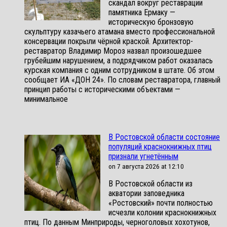
скандал вокруг реставрации
памятника Ермаку —
историческую бронзовую
скульптуру казачьего атамана вместо профессиональной
консервации покрыли чёрной краской. Архитектор-
реставратор Владимир Мороз назвал произошедшее
грубейшим нарушением, а подрядчиком работ оказалась
курская компания с одним сотрудником в штате. Об этом
сообщает ИА «ДОН 24». По словам реставратора, главный
принцип работы с историческими объектами —
минимальное
В Ростовской области состояние
популяций краснокнижных птиц
признали угнетённым
on 7 августа 2026 at 12:10
В Ростовской области из
акватории заповедника
«Ростовский» почти полностью
исчезли колонии краснокнижных
птиц. По данным Минприроды, черноголовых хохотунов,