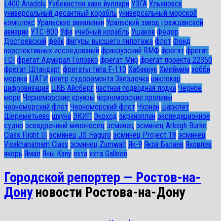
L400 Anadolu
Узбекистон хаво йуллари
УЗГА
Ульяновск
универсальный десантный корабль
универсальный морской
комплекс
Уральские авиалинии
Уральский завод гражданской
авиации
УТС-800
Уфа
учебный корабль
Ушаков
Федор
Достоевский
фейк
фигуры высшего пилотажа
флот
Фонд
перспективных исследований
франзузский ВМФ
фрегат
фрегат
FDI
фрегат Адмирал Головко
фрегат Мир
фрегат проекта 22350
фрегат Штандарт
фрегаты типа F-110
Хабаккук
Хмеймим
хобби
моряка
ЦАГИ
центр судоремонта Звездочка
циклокар
цифровизация
ЦКБ Айсберг
частная подводная лодка
Черное
море
Черноморские круизы
черноморские проливы
черноморский флот
Черноморский флот
Чхонан
шарклет
Шереметьево
шхуна
ЭКИП
Экоход
экраноплан
экспедиционное
судно
эскадренный миноносец
эсминец
эсминец Arleigh Burke
Class Flight III
эсминец JS Haguro
эсминец Project 18
эсминец
Visakhapatnam Class
эсминец Zumwalt
Як-9
Яков Балаев
Яковлев
якорь
Ямал
Яны Капу
яхта
яхта Galleon
Городской репортер — Ростов-на-
Дону
новости Ростова-на-Дону