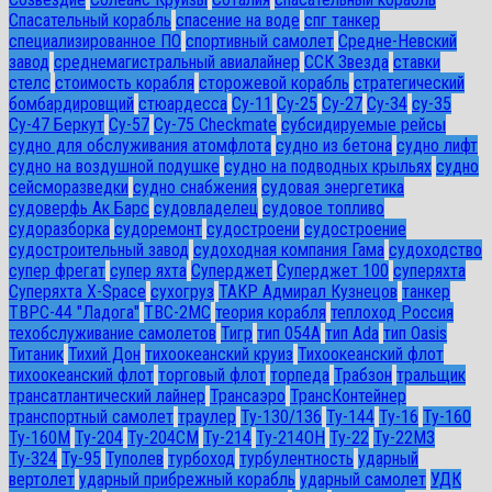
Спасательный корабль
спасение на воде
спг танкер
специализированное ПО
спортивный самолет
Средне-Невский
завод
среднемагистральный авиалайнер
ССК Звезда
ставки
стелс
стоимость корабля
сторожевой корабль
стратегический
бомбардировщий
стюардесса
Су-11
Су-25
Су-27
Су-34
су-35
Су-47 Беркут
Су-57
Су-75 Checkmate
субсидируемые рейсы
судно для обслуживания атомфлота
судно из бетона
судно лифт
судно на воздушной подушке
судно на подводных крыльях
судно
сейсморазведки
судно снабжения
судовая энергетика
судоверфь Ак Барс
судовладелец
судовое топливо
судоразборка
судоремонт
судостроени
судостроение
судостроительный завод
судоходная компания Гама
судоходство
супер фрегат
супер яхта
Суперджет
Суперджет 100
суперяхта
Суперяхта X-Space
сухогруз
ТАКР Адмирал Кузнецов
танкер
ТВРС-44 "Ладога"
ТВС-2МС
теория корабля
теплоход Россия
техобслуживание самолетов
Тигр
тип 054А
тип Ada
тип Oasis
Титаник
Тихий Дон
тихоокеанский круиз
Тихоокеанский флот
тихоокеанский флот
торговый флот
торпеда
Трабзон
тральщик
трансатлантический лайнер
Трансаэро
ТрансКонтейнер
транспортный самолет
траулер
Ту-130/136
Ту-144
Ту-16
Ту-160
Ту-160М
Ту-204
Ту-204СМ
Ту-214
Ту-214ОН
Ту-22
Ту-22М3
Ту-324
Ту-95
Туполев
турбоход
турбулентность
ударный
вертолет
ударный прибрежный корабль
ударный самолет
УДК