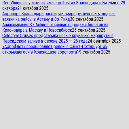
Red Wings запускает прямые рейсы из Краснодара в Батуми с 29
октября
21 октября 2025
Аэропорт Краснодара расширяет маршрутную сеть: поданы
заявки на рейсы в Астану и Эр-Рияд
30 сентября 2025
Авиакомпания S7 Airlines открывает продажи билетов из
Краснодара в Москву и Новосибирск
25 сентября 2025
Celestyal Cruises представила новые круизные маршруты в
Персидском заливе в сезоне 2025 — 26 года
24 сентября 2025
«Аэрофлот» возобновляет рейсы в Санкт-Петербург из
открывшегося в Краснодаре аэропорта
19 сентября 2025