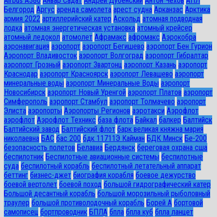
Airbus A380
Анвар Садат
Андрей Дубенский
Антон Чехов
АПЛ
Белгород
Аргус
аренда самолета
арест судна
Арканзас
Арктика
армия 2022
артиллерийский катер
Аскольд
атомная подводная
лодка
атомная энергетическая установка
атомный крейсер
атомный ледокол
атомолет
Афрамакс
афромакс
Аэрокобра
аэронавигация
аэропорт
аэропорт Бегишево
аэропорт Бен Гурион
Аэропорт Владивосток
аэропорт Волгоград
аэропорт Гибралтар
аэропорт Грозный
аэропорт Звартонц
аэропорт Казань
аэропорт
Краснодар
аэропорт Красноярск
аэропорт Левашево
аэропорт
минеральные воды
аэропорт Минеральные Воды
аэропорт
Новосибирск
аэропорт Новый Уренгой
аэропорт Платов
аэропорт
Симферополь
аэропорт Стамбул
аэропорт Толмачево
аэропорт
Элиста
аэропорты
Аэропорты Регионов
аэротакси
Аэрофлот
аэрофлот
Аэрофлот Техникс
база флота
Байкал
балкер
Балтийск
Балтийский завод
Балтийский флот
барк великая княжна мария
николаевна
БАС
бас 200
бдк 11711Э Кайман
БДК Минск
Бе-200
безопасность полетов
Белавиа
Бердянск
береговая охрана сша
беспилотник
Беспилотные авиационные системы
беспилотные
суда
беспилотный корабль
беспилотный летательный аппарат
беттинг
бизнес-джет
биография корабля
боевое дежурство
боевой вертолет
боевой поход
большой гидрографический катер
Большой десантный корабль
большой морозильный рыболовный
траулер
большой противолодочный корабль
Борей А
бортовой
самописец
бортпроводник
БПЛА
бпла
бпла куб
бпла ланцет