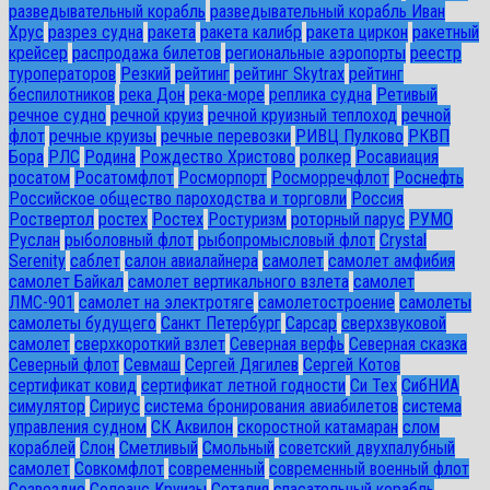
разведывательный корабль
разведывательный корабль Иван
Хрус
разрез судна
ракета
ракета калибр
ракета циркон
ракетный
крейсер
распродажа билетов
региональные аэропорты
реестр
туроператоров
Резкий
рейтинг
рейтинг Skytrax
рейтинг
беспилотников
река Дон
река-море
реплика судна
Ретивый
речное судно
речной круиз
речной круизный теплоход
речной
флот
речные круизы
речные перевозки
РИВЦ Пулково
РКВП
Бора
РЛС
Родина
Рождество Христово
ролкер
Росавиация
росатом
Росатомфлот
Росморпорт
Росморречфлот
Роснефть
Российское общество пароходства и торговли
Россия
Роствертол
ростех
Ростех
Ростуризм
роторный парус
РУМО
Руслан
рыболовный флот
рыбопромысловый флот
Сrystal
Serenity
саблет
салон авиалайнера
самолет
самолет амфибия
самолет Байкал
самолет вертикального взлета
самолет
ЛМС-901
самолет на электротяге
самолетостроение
самолеты
самолеты будущего
Санкт Петербург
Сарсар
сверхзвуковой
самолет
сверхкороткий взлет
Северная верфь
Северная сказка
Северный флот
Севмаш
Сергей Дягилев
Сергей Котов
сертификат ковид
сертификат летной годности
Си Тех
СибНИА
симулятор
Сириус
система бронирования авиабилетов
система
управления судном
СК Аквилон
скоростной катамаран
слом
кораблей
Слон
Сметливый
Смольный
советский двухпалубный
самолет
Совкомфлот
современный
современный военный флот
Созвездие
Солеанс Круизы
Соталия
спасательный корабль