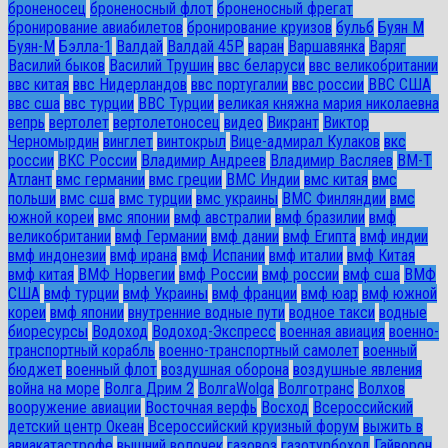
броненосец
броненосный флот
броненосный фрегат
бронирование авиабилетов
бронирование круизов
бульб
Буян М
Буян-М
Бэлла-1
Валдай
Валдай 45Р
варан
Варшавянка
Варяг
Василий быков
Василий Трушин
ввс беларуси
ввс великобритании
ввс китая
ввс Нидерландов
ввс португалии
ввс россии
ВВС США
ввс сша
ввс турции
ВВС Турции
великая княжна мария николаевна
вепрь
вертолет
вертолетоносец
видео
Викрант
Виктор
Черномырдин
винглет
винтокрыл
Вице-адмирал Кулаков
вкс
россии
ВКС России
Владимир Андреев
Владимир Васляев
ВМ-Т
Атлант
вмс германии
вмс греции
ВМС Индии
вмс китая
вмс
польши
вмс сша
вмс турции
вмс украины
ВМС Финляндии
вмс
южной кореи
вмс японии
вмф австралии
вмф бразилии
вмф
великобритании
вмф Германии
вмф дании
вмф Египта
вмф индии
вмф индонезии
вмф ирана
вмф Испании
вмф италии
вмф Китая
вмф китая
ВМФ Норвегии
вмф России
вмф россии
вмф сша
ВМФ
США
вмф турции
вмф Украины
вмф франции
вмф юар
вмф южной
кореи
вмф японии
внутренние водные пути
водное такси
водные
биоресурсы
Водоход
Водоход-Экспресс
военная авиация
военно-
транспортный корабль
военно-транспортный самолет
военный
бюджет
военный флот
воздушная оборона
воздушные явления
война на море
Волга Дрим 2
ВолгаWolga
Волготранс
Волхов
вооружение авиации
Восточная верфь
Восход
Всероссийский
детский центр Океан
Всероссийский круизный форум
выжить в
авиакатастрофе
вышний волочек
газовоз
газотурбоход
Гайворон