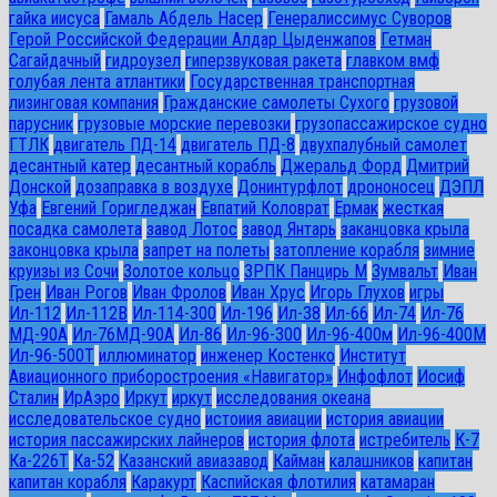
гайка иисуса
Гамаль Абдель Насер
Генералиссимус Суворов
Герой Российской Федерации Алдар Цыденжапов
Гетман
Сагайдачный
гидроузел
гиперзвуковая ракета
главком вмф
голубая лента атлантики
Государственная транспортная
лизинговая компания
Гражданские самолеты Сухого
грузовой
парусник
грузовые морские перевозки
грузопассажирское судно
ГТЛК
двигатель ПД-14
двигатель ПД-8
двухпалубный самолет
десантный катер
десантный корабль
Джеральд Форд
Дмитрий
Донской
дозаправка в воздухе
Донинтурфлот
дрононосец
ДЭПЛ
Уфа
Евгений Горигледжан
Евпатий Коловрат
Ермак
жесткая
посадка самолета
завод Лотос
завод Янтарь
заканцовка крыла
законцовка крыла
запрет на полеты
затопление корабля
зимние
круизы из Сочи
Золотое кольцо
ЗРПК Панцирь М
Зумвальт
Иван
Грен
Иван Рогов
Иван Фролов
Иван Хрус
Игорь Глухов
игры
Ил-112
Ил-112В
Ил-114-300
Ил-196
Ил-38
Ил-66
Ил-74
Ил-76
МД-90А
Ил-76МД-90А
Ил-86
Ил-96-300
Ил-96-400м
Ил-96-400М
Ил-96-500Т
иллюминатор
инженер Костенко
Институт
Авиационного приборостроения «Навигатор»
Инфофлот
Иосиф
Сталин
ИрАэро
Иркут
иркут
исследования океана
исследовательское судно
истоиия авиации
история авиации
история пассажирских лайнеров
история флота
истребитель
К-7
Ка-226Т
Ка-52
Казанский авиазавод
Кайман
калашников
капитан
капитан корабля
Каракурт
Каспийская флотилия
катамаран