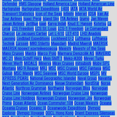
Defender
HMS Glasgow
Holland America Line
Holland American Line
Hurtigruten
Hurtigruten Expeditions
I-400
IATA
IATA World Air
Transport Statistics
Icon of the Seas
Infinity
Interjet
IOSA
Iran Air
Tour Airlines
Isaac Peral
Island Sky
ITA Airlines
Izumo
Jan Mayen
Japan Airlines
JetBlue
kaan
Karya Indah
Knud E. Hansen
Kotetsu
La
Lyrial
LCS Freedom
LCS St. Louis
LCS-1 Freedom
Le Comandant
Charcot
Le Jacques Cartier
Let L-610
LET-410
LHD Anadolu
Liaoning
Lindblad Expeditions
Lockheed U-2
Lufthansa
Lufthansa
Technik
Lürssen
M80 Stiletto
Maasdam
Madrid Maersk
MAERSK
MAERSK проект контейнеровоза
Majesty
Majesty of the Seas
Mano Cruises
Mantra
Marco Polo
Marmara Denizcilik AS
MAVERIC
MC-21
Mein Schiff Herz
Mein Shiff 1
Meko-A300
Meyer Turku
Meyer Werft
MIDALS
Minerva
Miray Cruises
mitsubishi
Moby SPL
Montana
MQ-9 Reaper
MRJ
MSC
MSC Cruises
MSC Fantasia
MSC
Gulsun
MSC Mandy
MSC Seaview
MSC World Europe
MSPL
MV
XPRESS PEARL
National Geographic Islander
Naval Group
Navantia
Next-Generation Air Dominance
Nieuw Statendam
NordStar
Norse
Atlantic
Northrop Grumman
Northwind
Norvegian Bliss
Norvegian
Cruise Line
Norwegian Airlines
Norwegian Cruise Line
Norwegian
Cruise Line Holdings
Norwegian Cruises
Norwegian Joy
Norwegian
Prima
Ocean Atlantic
Ocean Commuter 108
Ocean Majesty
Oceana
Oceania Cruises
Oceanic III
Oceanwode Expeditions
Olympic
Explorer
Olympic Voyager
OOCL Hong Kong
Orient Express Silenseas