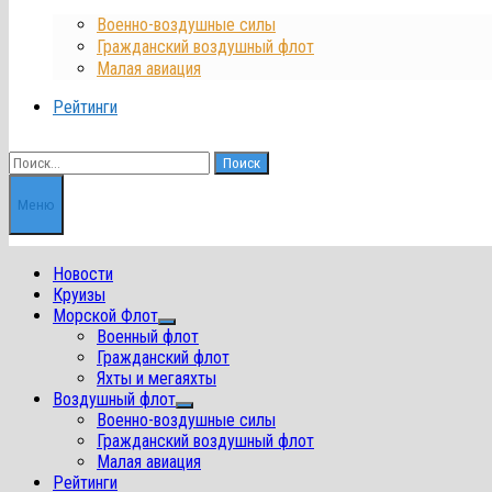
Военно-воздушные силы
Гражданский воздушный флот
Малая авиация
Рейтинги
Найти:
Меню
Новости
Круизы
Морской Флот
Показать
Военный флот
подменю
Гражданский флот
Яхты и мегаяхты
Воздушный флот
Показать
Военно-воздушные силы
подменю
Гражданский воздушный флот
Малая авиация
Рейтинги