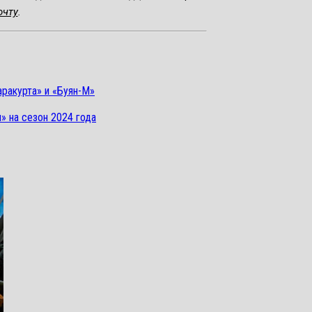
очту
.
аракурта» и «Буян-М»
» на сезон 2024 года