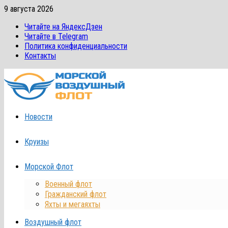
Перейти
9 августа 2026
к
Читайте на ЯндексДзен
содержимому
Читайте в Telegram
Политика конфиденциальности
Контакты
Новости
Круизы
Морской Флот
Военный флот
Гражданский флот
Яхты и мегаяхты
Воздушный флот