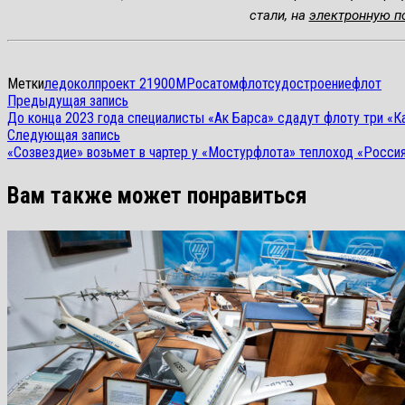
стали, на
электронную п
Метки
ледокол
проект 21900М
Росатомфлот
судостроение
флот
Навигация
Предыдущая
Предыдущая запись
запись:
До конца 2023 года специалисты «Ак Барса» сдадут флоту три «К
по
Следующая
Следующая запись
запись:
записям
«Созвездие» возьмет в чартер у «Мостурфлота» теплоход «Россия
Вам также может понравиться