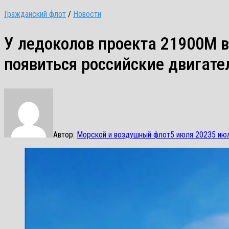
Гражданский флот
/
Новости
У ледоколов проекта 21900М в
появиться российские двигате
Автор:
Морской и воздушный флот
5 июля 2023
5 ию