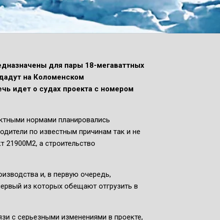
редназначены для пары 18-мегаваттных
здадут на Коломенском
ечь идет о судах проекта с номером
оектными нормами планировались
одители по известным причинам так и не
кт 21900М2, а строительство
изводства и, в первую очередь,
первый из которых обещают отгрузить в
язи с серьезными изменениями в проекте,