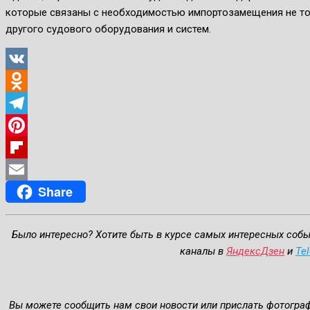
которые связаны с необходимостью импортозамещения не тол
другого судового оборудования и систем.
VK
Odnoklassniki
Telegram
Pinterest
Flipboard
Share
Email
Было интересно? Хотите быть в курсе самых интересных соб
каналы в
ЯндексДзен
и
Te
Вы можете сообщить нам свои новости или прислать фотогра