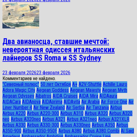
Два авианосца, ставшие мечтой:
невероятная одиссея итальянских
лайнеров SS Roma и SS Sydney
23 февраля 2026
23 февраля 2026
Комментариев не найдено.
"Северный полюс"
50 лет Октября
A+
A2V-Shuttle
Achille Lauro
Adora Magic City
Aegean Goddess
Aegean Majesty
Aegean Myth
Aegean Odyssey
Aibatros
AIDA Cruises
AIDA Mira
AIDAaura
AIDACara
AIDAnova
AIDAprima
AIDAvita
Air Arabia
Air Force One
Air
Liner Number 4
Air New Zealand
Air Serbia
Air Tanzania
Airbus
Airbus A220
Airbus A220-300
Airbus A310
Airbus A320
Airbus A320
neo
Airbus A320neo
Airbus A321
Airbus A321neo
Airbus A321XLR
Airbus A330
Airbus A330-300
Airbus A330neo
Airbus A350
Airbus
A350-900
Airbus A350-950F
Airbus A380
Airbus A380 Combi
Al Said
Amadeus
Ambassador Ambition
Ambassador Cruise Line