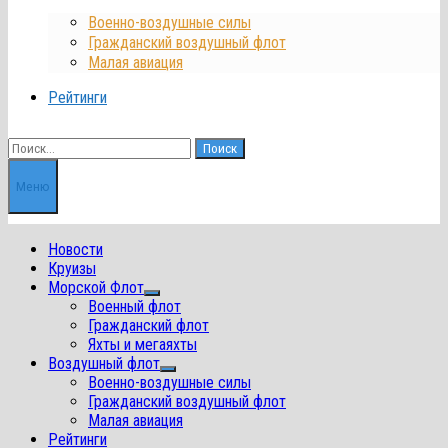
Военно-воздушные силы
Гражданский воздушный флот
Малая авиация
Рейтинги
Найти:
Меню
Новости
Круизы
Морской Флот
Показать
Военный флот
подменю
Гражданский флот
Яхты и мегаяхты
Воздушный флот
Показать
Военно-воздушные силы
подменю
Гражданский воздушный флот
Малая авиация
Рейтинги