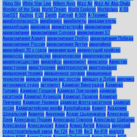
Vking Sky
White Star Line
Willem Ruys
Wizz Air
Wizz Air Abu Dhabi
Wonder of the Seas
World Dream
World Explorer
Worldclass
X-59
QueSST
Xuzhou
Y-20
Zenith
Zumvalt
А-50У
А-Техникс
авиабезопасность
авиабизнес
авиабилеты
авиадвигатель
авиадебошир
авиазавод
авиакатастрофа
авиакомпании
авиакомпания
авиакомпания Conviasa
авиакомпания S7
Авиакомпания Азимут
авиакомпания Глобус
авиакомпания Победа
авиакомпания Россия
авиакомпания Якутия
авиалайнер
авиалайнер 30 х годов
авианавигация
авианесущий крейсер
авианосец
авиапервозки
авиаперевозки
авиаперквозки
авиапроисшествия
авиарейсы
авиаремонт
авиасалон
Авиастар
авиастоение
авиастроение
авиатехнологии
авиатренажер
авиационная техника
авиационное оружие
авиационные
технологии
авиация
авиация ввс россии
авиашоу в Дубае
авионика
автономное судно
автопилот
Адмирал Виноградов
Адмирал
Головко
Адмирал Горшков
Адмирал Григорович
адмирал
касатонов
Адмирал Кузнецов
Адмирал Лазарев
Адмирал
Левченко
Адмирал Нахимов
адмирал флота касатонов
адмирал
эссен
Адмиралтейские верфи
Азербайджан
Азимут
Академик
Шокальский
Аквилон
Аккерман
Алдар Цыденжапов
Александр
Деев
Александр Пушкин
Александр Суворов
Александр Шабалин
Александра
Александрит
Алиага
Алмаз Антей
Алроса
амурский
судостроительный завод
Ан-124
Ан-148
Ан-2
Ан-418
аналоги