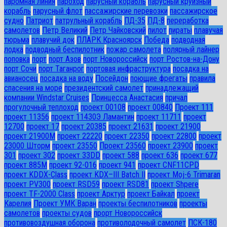
паромная линия
пароход
парусный корабль
парусный круизный
корабль
парусный флот
пассажирские перевозки
пассажирское
судно
Патриот
патрульный корабль
ПД-35
ПД-8
переработка
самолетов
Петр Великий
Петр Чайковский
пилот
пираты
плавучая
тюрьма
плавучий док
ПЛАРК Красноярск
Победа
подводная
лодка
подводный беспилотник
пожар самолета
полярный лайнер
поповка
порт
порт Азов
порт Новороссийск
порт Ростов-на-Дону
порт Сочи
порт Таганрог
портовая инфраструктура
посадка на
авианосец
посадка на воду
Посейдон
поющие фрегаты
правила
спасения на море
президентский самолет
принадлежащий
компании Windstar Cruises
Принцесса Анастасия
причал
прогулочный теплоход
проект 00108
проект 00840
Проект 111
проект 11356
проект 11430Э Ламантин
проект 11711
проект
12700
проект 17
проект 20385
проект 21631
проект 21900
проект 21900М
проект 22220
проект 22350
проект 22800
проект
23000 Шторм
проект 23550
Проект 23560
проект 23900
проект
301
проект 302
проект 33DD
проект 588
проект 636
проект 677
проект 885М
проект 92-016
проект 941
проект CNF11CPD
проект KDDX-Class
проект KDX–III Batch II
проект Moj-6 Trimaran
проект PV300
проект RSD59
проект RSD81
проект Shpere
проект TF-2000 Class
проект Арктур
проект Байкал
проект
Карелия
Проект УМК Варан
проекты беспилотников
проекты
самолетов
проекты судов
прорт Новороссийск
противовоздушная оборона
противолодочный самолет
ПСК-180