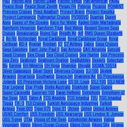
P&O
Pacific Aria
Pacific Dawn
Pacific Venus
Pan American
PANG
Peace Boat
Peace Boat Zenith
Pegas Fly
Pelorus
Picasso
PONANT
Princess Cruises
Prinz Adalbert
Project Bravo
Project Kasatka
Project Luminance
Pullmantur Cruises
PV300VD
Quantas
Queen
Anna
Queen of the Oceans
Race for Water
Raden Eddy Martadinata
Ramform Hyperion
Ramform Titan
Red Wings
Regent Seven Seas
Cruises
Renaissance
Rising Sun
Riyadh Air
rkfl
RMS Queen Elizabeth
2
Ro-Ro
Rotterdam
Royal Caribbean
Royal Caribbean Group
Royal
Caribean
RQ-4
Ryanair
Ryndam
S7
S7 Airlines
Sabre
Saga Cruises
Saga Sapphire
Saint John Paul II
San Antonio
SAS Amatola
Satoshi
Saudi Cruises
Sea Cloud
Sea Cloud Cruises
Sea Hunter
Sea Princess
Sea Zero
Seabourn
Seabourn Ovation
SeaBubbles
Seajets
Selectum
Blu
Serene
SH Minerva
SH Vega
Shiandun
Shivalik
SIGMA 10514
Silver Galapagos
Silver Spirit
Silversea Cruises
SJ-100
Skylink
Airways
Smartavia
Southwind
SpaceJet
Sriwijaya Air
SS Principessa
Jolanda
SS Prinzessin Victoria Luise
SS St. Louis
SSJ 100
SSJ-NEW
Star Legend
Star Pride
Stella Australis
Stokholm
Super Guppy
Super-Caravelle
Superjet 100
Swan Hellenic
Symphony
Symphony of
the Seas
TAIS
Talon-A
TCG Anadolu
TCG Istanbul
TEU
TGG Istanbul
Topaz
TR -3
TUI Cruises
Turkish Aerospace Industries
Turkish
Airlines
Type 003
Type 075
Type 31
Ulstein
United
United Airlines
USNS Comfort
USS Freedom
USS Kearsarge
USS Lyndon B. Jonson
USS Trayer
UTair
Utopia of the Seas
Uzbekistan Airways
Valour
Veendam
Viking
Viking Ocean Cruises
Viking Orion
Viking Sky
Virginia