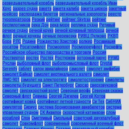
разведывательный корабль
разведывательный корабль Иван
Хрус
разрез судна
ракета
ракета калибр
ракета циркон
ракетный
крейсер
распродажа билетов
региональные аэропорты
реестр
туроператоров
Резкий
рейтинг
рейтинг Skytrax
рейтинг
беспилотников
река Дон
река-море
реплика судна
Ретивый
речное судно
речной круиз
речной круизный теплоход
речной
флот
речные круизы
речные перевозки
РИВЦ Пулково
РКВП
Бора
РЛС
Родина
Рождество Христово
ролкер
Росавиация
росатом
Росатомфлот
Росморпорт
Росморречфлот
Роснефть
Российское общество пароходства и торговли
Россия
Роствертол
ростех
Ростех
Ростуризм
роторный парус
РУМО
Руслан
рыболовный флот
рыбопромысловый флот
Сrystal
Serenity
саблет
салон авиалайнера
самолет
самолет амфибия
самолет Байкал
самолет вертикального взлета
самолет
ЛМС-901
самолет на электротяге
самолетостроение
самолеты
самолеты будущего
Санкт Петербург
Сарсар
сверхзвуковой
самолет
сверхкороткий взлет
Северная верфь
Северная сказка
Северный флот
Севмаш
Сергей Дягилев
Сергей Котов
сертификат ковид
сертификат летной годности
Си Тех
СибНИА
симулятор
Сириус
система бронирования авиабилетов
система
управления судном
СК Аквилон
скоростной катамаран
слом
кораблей
Слон
Сметливый
Смольный
советский двухпалубный
самолет
Совкомфлот
современный
современный военный флот
Созвездие
Солеанс Круизы
Соталия
спасательный корабль