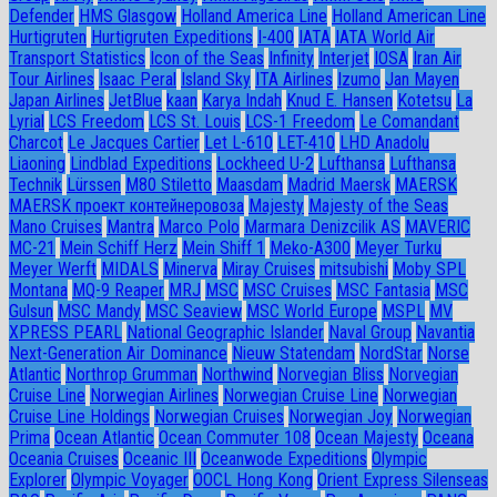
Defender
HMS Glasgow
Holland America Line
Holland American Line
Hurtigruten
Hurtigruten Expeditions
I-400
IATA
IATA World Air
Transport Statistics
Icon of the Seas
Infinity
Interjet
IOSA
Iran Air
Tour Airlines
Isaac Peral
Island Sky
ITA Airlines
Izumo
Jan Mayen
Japan Airlines
JetBlue
kaan
Karya Indah
Knud E. Hansen
Kotetsu
La
Lyrial
LCS Freedom
LCS St. Louis
LCS-1 Freedom
Le Comandant
Charcot
Le Jacques Cartier
Let L-610
LET-410
LHD Anadolu
Liaoning
Lindblad Expeditions
Lockheed U-2
Lufthansa
Lufthansa
Technik
Lürssen
M80 Stiletto
Maasdam
Madrid Maersk
MAERSK
MAERSK проект контейнеровоза
Majesty
Majesty of the Seas
Mano Cruises
Mantra
Marco Polo
Marmara Denizcilik AS
MAVERIC
MC-21
Mein Schiff Herz
Mein Shiff 1
Meko-A300
Meyer Turku
Meyer Werft
MIDALS
Minerva
Miray Cruises
mitsubishi
Moby SPL
Montana
MQ-9 Reaper
MRJ
MSC
MSC Cruises
MSC Fantasia
MSC
Gulsun
MSC Mandy
MSC Seaview
MSC World Europe
MSPL
MV
XPRESS PEARL
National Geographic Islander
Naval Group
Navantia
Next-Generation Air Dominance
Nieuw Statendam
NordStar
Norse
Atlantic
Northrop Grumman
Northwind
Norvegian Bliss
Norvegian
Cruise Line
Norwegian Airlines
Norwegian Cruise Line
Norwegian
Cruise Line Holdings
Norwegian Cruises
Norwegian Joy
Norwegian
Prima
Ocean Atlantic
Ocean Commuter 108
Ocean Majesty
Oceana
Oceania Cruises
Oceanic III
Oceanwode Expeditions
Olympic
Explorer
Olympic Voyager
OOCL Hong Kong
Orient Express Silenseas