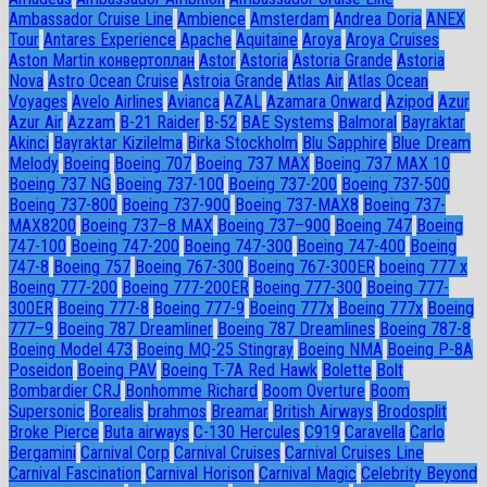
Ambassador Сruise Line
Ambience
Amsterdam
Andrea Doria
ANEX
Tour
Antares Experience
Apache
Aquitaine
Aroya
Aroya Cruises
Aston Martin конвертоплан
Astor
Astoria
Astoria Grande
Astoria
Nova
Astro Ocean Cruise
Astroia Grande
Atlas Air
Atlas Ocean
Voyages
Avelo Airlines
Avianca
AZAL
Azamara Onward
Azipod
Azur
Azur Air
Azzam
B-21 Raider
B-52
BAE Systems
Balmoral
Bayraktar
Akinci
Bayraktar Kizilelma
Birka Stockholm
Blu Sapphire
Blue Dream
Melody
Boeing
Boeing 707
Boeing 737 MAX
Boeing 737 MAX 10
Boeing 737 NG
Boeing 737-100
Boeing 737-200
Boeing 737-500
Boeing 737-800
Boeing 737-900
Boeing 737-MAX8
Boeing 737-
MAX8200
Boeing 737–8 MAX
Boeing 737–900
Boeing 747
Boeing
747-100
Boeing 747-200
Boeing 747-300
Boeing 747-400
Boeing
747-8
Boeing 757
Boeing 767-300
Boeing 767-300ER
boeing 777 x
Boeing 777-200
Boeing 777-200ER
Boeing 777-300
Boeing 777-
300ER
Boeing 777-8
Boeing 777-9
Boeing 777x
Boeing 777х
Boeing
777–9
Boeing 787 Dreamliner
Boeing 787 Dreamlines
Boeing 787-8
Boeing Model 473
Boeing MQ-25 Stingray
Boeing NMA
Boeing P-8A
Poseidon
Boeing PAV
Boeing T-7A Red Hawk
Bolette
Bolt
Bombardier CRJ
Bonhomme Richard
Boom Overture
Boom
Supersonic
Borealis
brahmos
Breamar
British Airways
Brodosplit
Broke Pierce
Buta airways
C-130 Hercules
C919
Caravella
Carlo
Bergamini
Carnival Corp
Carnival Cruises
Carnival Cruises Line
Carnival Fascination
Carnival Horison
Carnival Magic
Celebrity Beyond