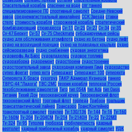
Спасательный корабль
спасение на воде
спг танкер
специализированное ПО
спортивный самолет
Средне-Невский
завод
среднемагистральный авиалайнер
ССК Звезда
ставки
стелс
стоимость корабля
сторожевой корабль
стратегический
бомбардировщий
стюардесса
Су-11
Су-25
Су-27
Су-34
су-35
Су-47 Беркут
Су-57
Су-75 Checkmate
субсидируемые рейсы
судно для обслуживания атомфлота
судно из бетона
судно лифт
судно на воздушной подушке
судно на подводных крыльях
судно
сейсморазведки
судно снабжения
судовая энергетика
судоверфь Ак Барс
судовладелец
судовое топливо
судоразборка
судоремонт
судостроени
судостроение
судостроительный завод
судоходная компания Гама
судоходство
супер фрегат
супер яхта
Суперджет
Суперджет 100
суперяхта
Суперяхта X-Space
сухогруз
ТАКР Адмирал Кузнецов
танкер
ТВРС-44 "Ладога"
ТВС-2МС
теория корабля
теплоход Россия
техобслуживание самолетов
Тигр
тип 054А
тип Ada
тип Oasis
Титаник
Тихий Дон
тихоокеанский круиз
Тихоокеанский флот
тихоокеанский флот
торговый флот
торпеда
Трабзон
тральщик
трансатлантический лайнер
Трансаэро
ТрансКонтейнер
транспортный самолет
траулер
Ту-130/136
Ту-144
Ту-16
Ту-160
Ту-160М
Ту-204
Ту-204СМ
Ту-214
Ту-214ОН
Ту-22
Ту-22М3
Ту-324
Ту-95
Туполев
турбоход
турбулентность
ударный
вертолет
ударный прибрежный корабль
ударный самолет
УДК