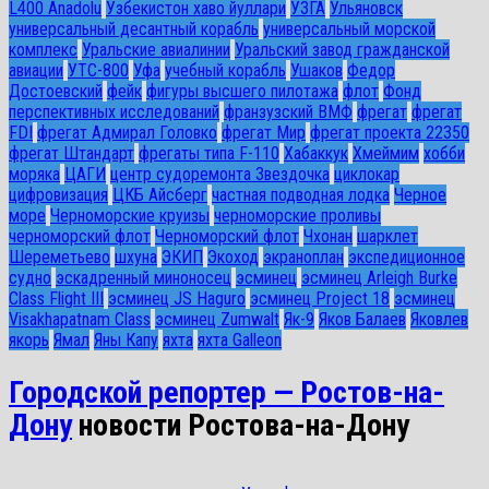
L400 Anadolu
Узбекистон хаво йуллари
УЗГА
Ульяновск
универсальный десантный корабль
универсальный морской
комплекс
Уральские авиалинии
Уральский завод гражданской
авиации
УТС-800
Уфа
учебный корабль
Ушаков
Федор
Достоевский
фейк
фигуры высшего пилотажа
флот
Фонд
перспективных исследований
франзузский ВМФ
фрегат
фрегат
FDI
фрегат Адмирал Головко
фрегат Мир
фрегат проекта 22350
фрегат Штандарт
фрегаты типа F-110
Хабаккук
Хмеймим
хобби
моряка
ЦАГИ
центр судоремонта Звездочка
циклокар
цифровизация
ЦКБ Айсберг
частная подводная лодка
Черное
море
Черноморские круизы
черноморские проливы
черноморский флот
Черноморский флот
Чхонан
шарклет
Шереметьево
шхуна
ЭКИП
Экоход
экраноплан
экспедиционное
судно
эскадренный миноносец
эсминец
эсминец Arleigh Burke
Class Flight III
эсминец JS Haguro
эсминец Project 18
эсминец
Visakhapatnam Class
эсминец Zumwalt
Як-9
Яков Балаев
Яковлев
якорь
Ямал
Яны Капу
яхта
яхта Galleon
Городской репортер — Ростов-на-
Дону
новости Ростова-на-Дону