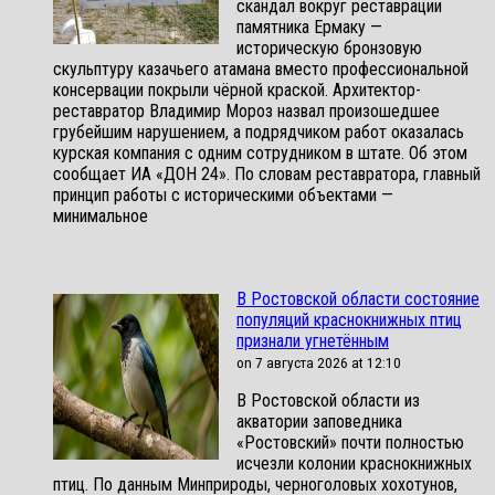
скандал вокруг реставрации
памятника Ермаку —
историческую бронзовую
скульптуру казачьего атамана вместо профессиональной
консервации покрыли чёрной краской. Архитектор-
реставратор Владимир Мороз назвал произошедшее
грубейшим нарушением, а подрядчиком работ оказалась
курская компания с одним сотрудником в штате. Об этом
сообщает ИА «ДОН 24». По словам реставратора, главный
принцип работы с историческими объектами —
минимальное
В Ростовской области состояние
популяций краснокнижных птиц
признали угнетённым
on 7 августа 2026 at 12:10
В Ростовской области из
акватории заповедника
«Ростовский» почти полностью
исчезли колонии краснокнижных
птиц. По данным Минприроды, черноголовых хохотунов,