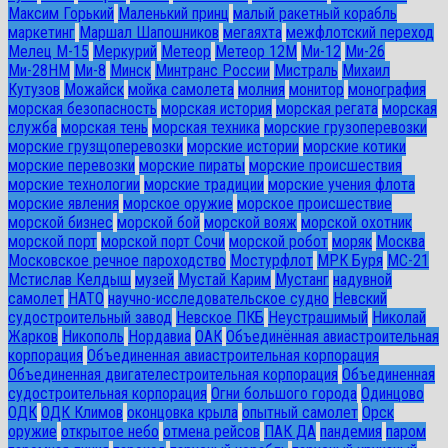
Максим Горький
Маленький принц
малый ракетный корабль
маркетинг
Маршал Шапошников
мегаяхта
межфлотский переход
Мелец М-15
Меркурий
Метеор
Метеор 12М
Ми-12
Ми-26
Ми-28HM
Ми-8
Минск
Минтранс России
Мистраль
Михаил
Кутузов
Можайск
мойка самолета
молния
монитор
монография
морская безопасность
морская история
морская регата
морская
служба
морская тень
морская техника
морские грузоперевозки
морские грузщоперевозки
морские истории
морские котики
морские перевозки
морские пираты
морские происшествия
морские технологии
морские традиции
морские учения флота
морские явления
морское оружие
морское происшествие
морской бизнес
морской бой
морской вояж
морской охотник
морской порт
морской порт Сочи
морской робот
моряк
Москва
Московское речное пароходство
Мостурфлот
МРК Буря
МС-21
Мстислав Келдыш
музей
Мустай Карим
Мустанг
надувной
самолет
НАТО
научно-исследовательское судно
Невский
судостроительный завод
Невское ПКБ
Неустрашимый
Николай
Жарков
Никополь
Нордавиа
ОАК
Объединённая авиастроительная
корпорация
Объединенная авиастроительная корпорация
Объединенная двигателестроительная корпорация
Объединенная
судостроительная корпорация
Огни большого города
Одинцово
ОДК
ОДК Климов
оконцовка крыла
опытный самолет
Орск
оружие
открытое небо
отмена рейсов
ПАК ДА
пандемия
паром