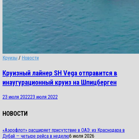
Круизы
/
Новости
Круизный лайнер SH Vega отправится в
инаугурационный круиз на Шпицберген
23 июля 2022
23 июля 2022
НОВОСТИ
«Аэрофлот» расширяет присутствие в ОАЭ: из Краснодара в
Дубай — четыре рейса в неделю
6 июля 2026