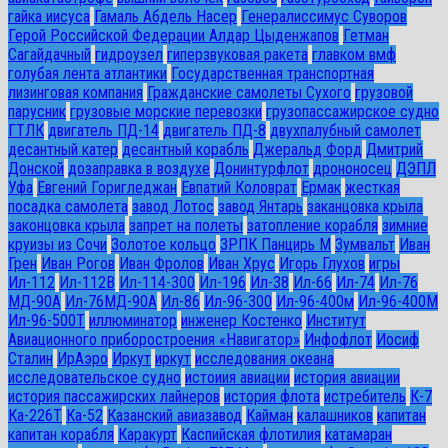
гайка иисуса
Гамаль Абдель Насер
Генералиссимус Суворов
Герой Российской Федерации Алдар Цыденжапов
Гетман
Сагайдачный
гидроузел
гиперзвуковая ракета
главком вмф
голубая лента атлантики
Государственная транспортная
лизинговая компания
Гражданские самолеты Сухого
грузовой
парусник
грузовые морские перевозки
грузопассажирское судно
ГТЛК
двигатель ПД-14
двигатель ПД-8
двухпалубный самолет
десантный катер
десантный корабль
Джеральд Форд
Дмитрий
Донской
дозаправка в воздухе
Донинтурфлот
дрононосец
ДЭПЛ
Уфа
Евгений Горигледжан
Евпатий Коловрат
Ермак
жесткая
посадка самолета
завод Лотос
завод Янтарь
заканцовка крыла
законцовка крыла
запрет на полеты
затопление корабля
зимние
круизы из Сочи
Золотое кольцо
ЗРПК Панцирь М
Зумвальт
Иван
Грен
Иван Рогов
Иван Фролов
Иван Хрус
Игорь Глухов
игры
Ил-112
Ил-112В
Ил-114-300
Ил-196
Ил-38
Ил-66
Ил-74
Ил-76
МД-90А
Ил-76МД-90А
Ил-86
Ил-96-300
Ил-96-400м
Ил-96-400М
Ил-96-500Т
иллюминатор
инженер Костенко
Институт
Авиационного приборостроения «Навигатор»
Инфофлот
Иосиф
Сталин
ИрАэро
Иркут
иркут
исследования океана
исследовательское судно
истоиия авиации
история авиации
история пассажирских лайнеров
история флота
истребитель
К-7
Ка-226Т
Ка-52
Казанский авиазавод
Кайман
калашников
капитан
капитан корабля
Каракурт
Каспийская флотилия
катамаран