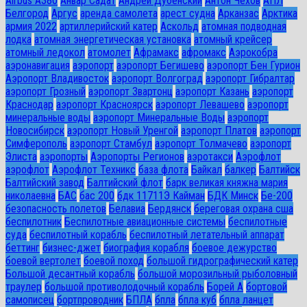
Airbus A380
Анвар Садат
Андрей Дубенский
Антон Чехов
АПЛ
Белгород
Аргус
аренда самолета
арест судна
Арканзас
Арктика
армия 2022
артиллерийский катер
Аскольд
атомная подводная
лодка
атомная энергетическая установка
атомный крейсер
атомный ледокол
атомолет
Афрамакс
афромакс
Аэрокобра
аэронавигация
аэропорт
аэропорт Бегишево
аэропорт Бен Гурион
Аэропорт Владивосток
аэропорт Волгоград
аэропорт Гибралтар
аэропорт Грозный
аэропорт Звартонц
аэропорт Казань
аэропорт
Краснодар
аэропорт Красноярск
аэропорт Левашево
аэропорт
минеральные воды
аэропорт Минеральные Воды
аэропорт
Новосибирск
аэропорт Новый Уренгой
аэропорт Платов
аэропорт
Симферополь
аэропорт Стамбул
аэропорт Толмачево
аэропорт
Элиста
аэропорты
Аэропорты Регионов
аэротакси
Аэрофлот
аэрофлот
Аэрофлот Техникс
база флота
Байкал
балкер
Балтийск
Балтийский завод
Балтийский флот
барк великая княжна мария
николаевна
БАС
бас 200
бдк 11711Э Кайман
БДК Минск
Бе-200
безопасность полетов
Белавиа
Бердянск
береговая охрана сша
беспилотник
Беспилотные авиационные системы
беспилотные
суда
беспилотный корабль
беспилотный летательный аппарат
беттинг
бизнес-джет
биография корабля
боевое дежурство
боевой вертолет
боевой поход
большой гидрографический катер
Большой десантный корабль
большой морозильный рыболовный
траулер
большой противолодочный корабль
Борей А
бортовой
самописец
бортпроводник
БПЛА
бпла
бпла куб
бпла ланцет