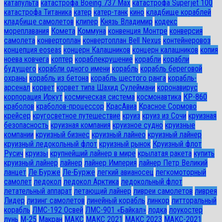
катапульта
катастрофа Boeing 737 Max
катастрофа Superjet 100
катастрофа Титаника
катер
катер-танк
кино
кладбище кораблей
кладбище самолетов
клипер
Князь Владимир
кодекс
мореплавания
Комета
Коммуна
конвенция Монтре
конверсия
самолета
конвертоплан
конвертоплан Bell Nexus
контейнеровоз
концепция eoseas
концерн Калашников
концерн калашников
копия
ноева ковчега
коптер
кораблекрушение
корабли
корабли
будущего
корабли одного имени
корабль
корабль береговой
охраны
корабль из бетона
корабль шестого ранга
корабль-
арсенал
корвет
корвет типа Шахид Сулеймани
коронавирус
корпорация Иркут
космическая система
космонавтика
КР-860
краболов
краболов-процессор
КрасАвиа
Красное Сормово
крейсер
кругосветное путешествие
круиз
круиз из Сочи
круизная
безопасность
круизная компания
круизное судно
круизные
компании
круизный бизнес
круизный лайнео
круизный лайнер
круизный ледокольный флот
круизный рынок
Круизный флот
Русич
круизы
крупнейший лайнер в мире
крылатая ракета
купить
круизный лайнер
лайнер
лайнер Империя
лайнер Петр Великий
ланцет
Ле Бурже
Ле-Бурже
легкий авианосец
легкомоторный
самолет
ледокол
ледокол Арктика
ледокольный флот
летательный аппарат
летающий лайнер
ливреи самолетов
ливрея
Лидер
лизинг самолетов
линейный корабль
линкор
литторальный
корабль
ЛМС-192 Освей
ЛМС-901 «Байкал»
лодка
лоукостер
лунь
М-25
Макран
МАКС
МАКС 2021
МАКС 2023
МАКС-2021