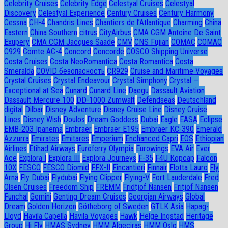
Celebrity Cruises
Celebrity Edge
Celestyal Cruises
Celestyal
Discovery
Celestyal Experience
Century Cruises
Century Harmony
Cessna
CH-4
Chandris Lines
Chantiers de l’Atlantique
Charming
China
Eastern
China Southern
citrus
CityAirbus
CMA CGM Antoine De Saint
Exupery
CMA CGM Jacques Saade
CMV
CNS Fujian
COMAC
COMAC
C929
Comte AC-4
Concord
Concorde
COSCO Shipping Universe
Costa Cruises
Costa NeoRomantica
Costa Romantica
Costa
Smeralda
COVID безопасность
CR929
Cruise and Maritime Voyages
Crystal Cruises
Crystal Endeavour
Crystal Simphony
Crystal —
Exceptional at Sea
Cunard
Cunard Line
Daegu
Dassault Aviation
Dassault Mercure 100
DD-1000 Zumwalt
Defendseas
Deutschland
digital
Dilbar
Disney Adventure
Disney Cruise Line
Disney Cruise
Lines
Disney Wish
Doulos
Dream Goddess
Dubai
Eagle
EASA
Eclipse
EMB-203 Ipanema
Embraer
Embraer E195
Embraer KC-390
Emerald
Azzurra
Emirates
Emitares
Emperium
Enchanced Capri
EOS
Ethiopian
Airlines
Etihad Airways
Euroferry Olympia
Eurowings
EVA Air
Ever
Ace
Explora I
Explora III
Explora Journeys
F-35
F4U Корсар
Falcon
10X
FESCO
FESCO Diomid
FFX-II
Fincantieri
Finnair
Flotta Lauro
Fly
Arna
Fly Dubai
Flydubai
Flying Clipper
Flying-V
Fort Lauderdale
Fred
Olsen Cruises
Freedom Ship
FREMM
Fridtjof Nansen
Fritjof Nansen
Funchal
Gemini
Genting Dream Cruises
Georgian Airways
Global
Dream
Golden Horizon
Götheborg of Sweden
GTLK Asia
Hapag-
Lloyd
Havila Capella
Havila Voyages
Hawk
Helge Ingstad
Heritage
Group
Hi Fly
HMAS Sydney
HMM Algeciras
HMM Oslo
HMS