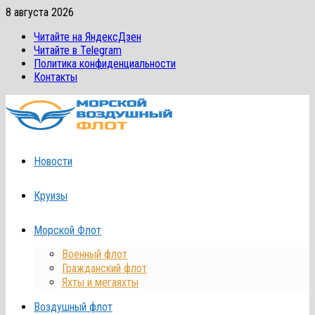
Перейти
8 августа 2026
к
Читайте на ЯндексДзен
содержимому
Читайте в Telegram
Политика конфиденциальности
Контакты
Новости
Круизы
Морской Флот
Военный флот
Гражданский флот
Яхты и мегаяхты
Воздушный флот