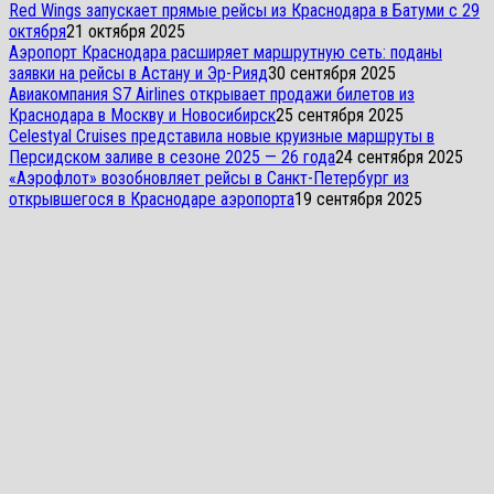
Red Wings запускает прямые рейсы из Краснодара в Батуми с 29
октября
21 октября 2025
Аэропорт Краснодара расширяет маршрутную сеть: поданы
заявки на рейсы в Астану и Эр-Рияд
30 сентября 2025
Авиакомпания S7 Airlines открывает продажи билетов из
Краснодара в Москву и Новосибирск
25 сентября 2025
Celestyal Cruises представила новые круизные маршруты в
Персидском заливе в сезоне 2025 — 26 года
24 сентября 2025
«Аэрофлот» возобновляет рейсы в Санкт-Петербург из
открывшегося в Краснодаре аэропорта
19 сентября 2025