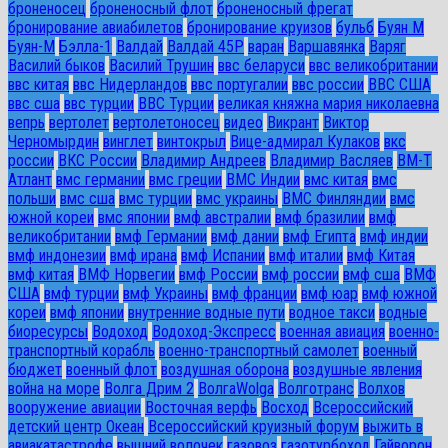
броненосец
броненосный флот
броненосный фрегат
бронирование авиабилетов
бронирование круизов
бульб
Буян М
Буян-М
Бэлла-1
Валдай
Валдай 45Р
варан
Варшавянка
Варяг
Василий быков
Василий Трушин
ввс беларуси
ввс великобритании
ввс китая
ввс Нидерландов
ввс португалии
ввс россии
ВВС США
ввс сша
ввс турции
ВВС Турции
великая княжна мария николаевна
вепрь
вертолет
вертолетоносец
видео
Викрант
Виктор
Черномырдин
винглет
винтокрыл
Вице-адмирал Кулаков
вкс
россии
ВКС России
Владимир Андреев
Владимир Васляев
ВМ-Т
Атлант
вмс германии
вмс греции
ВМС Индии
вмс китая
вмс
польши
вмс сша
вмс турции
вмс украины
ВМС Финляндии
вмс
южной кореи
вмс японии
вмф австралии
вмф бразилии
вмф
великобритании
вмф Германии
вмф дании
вмф Египта
вмф индии
вмф индонезии
вмф ирана
вмф Испании
вмф италии
вмф Китая
вмф китая
ВМФ Норвегии
вмф России
вмф россии
вмф сша
ВМФ
США
вмф турции
вмф Украины
вмф франции
вмф юар
вмф южной
кореи
вмф японии
внутренние водные пути
водное такси
водные
биоресурсы
Водоход
Водоход-Экспресс
военная авиация
военно-
транспортный корабль
военно-транспортный самолет
военный
бюджет
военный флот
воздушная оборона
воздушные явления
война на море
Волга Дрим 2
ВолгаWolga
Волготранс
Волхов
вооружение авиации
Восточная верфь
Восход
Всероссийский
детский центр Океан
Всероссийский круизный форум
выжить в
авиакатастрофе
вышний волочек
газовоз
газотурбоход
Гайворон