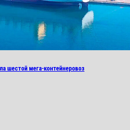
чила шестой мега-контейнеровоз