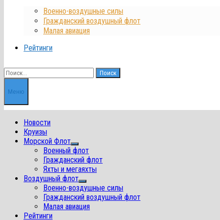
Военно-воздушные силы
Гражданский воздушный флот
Малая авиация
Рейтинги
Найти:
Меню
Новости
Круизы
Морской Флот
Показать
Военный флот
подменю
Гражданский флот
Яхты и мегаяхты
Воздушный флот
Показать
Военно-воздушные силы
подменю
Гражданский воздушный флот
Малая авиация
Рейтинги