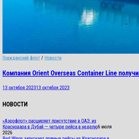
Гражданский флот
/
Новости
Компания Orient Overseas Container Line полу
13 октября 2023
13 октября 2023
НОВОСТИ
«Аэрофлот» расширяет присутствие в ОАЭ: из
Краснодара в Дубай — четыре рейса в неделю
6 июля
2026
Red Wings запускает прямые рейсы из Краснодара в