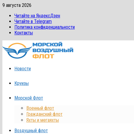
Перейти
9 августа 2026
к
Читайте на ЯндексДзен
содержимому
Читайте в Telegram
Политика конфиденциальности
Контакты
Новости
Круизы
Морской Флот
Военный флот
Гражданский флот
Яхты и мегаяхты
Воздушный флот