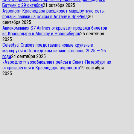
Батуми с 29 октября
21 октября 2025
Аэропорт Краснодара расширяет маршрутную сеть:
поданы заявки на рейсы в Астану и Эр-Рияд
30
сентября 2025
Авиакомпания S7 Airlines открывает продажи билетов
из Краснодара в Москву и Новосибирск
25 сентября
2025
Celestyal Cruises представила новые круизные
маршруты в Персидском заливе в сезоне 2025 — 26
года
24 сентября 2025
«Аэрофлот» возобновляет рейсы в Санкт-Петербург из
открывшегося в Краснодаре аэропорта
19 сентября
2025