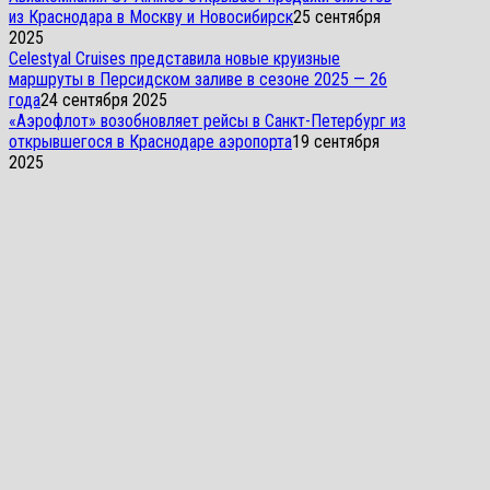
из Краснодара в Москву и Новосибирск
25 сентября
2025
Celestyal Cruises представила новые круизные
маршруты в Персидском заливе в сезоне 2025 — 26
года
24 сентября 2025
«Аэрофлот» возобновляет рейсы в Санкт-Петербург из
открывшегося в Краснодаре аэропорта
19 сентября
2025