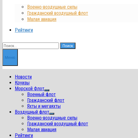
Военно-воздушные силы
Гражданский воздушный флот
Малая авиация
Рейтинги
Найти:
Меню
Новости
Круизы
Морской Флот
Показать
Военный флот
подменю
Гражданский флот
Яхты и мегаяхты
Воздушный флот
Показать
Военно-воздушные силы
подменю
Гражданский воздушный флот
Малая авиация
Рейтинги