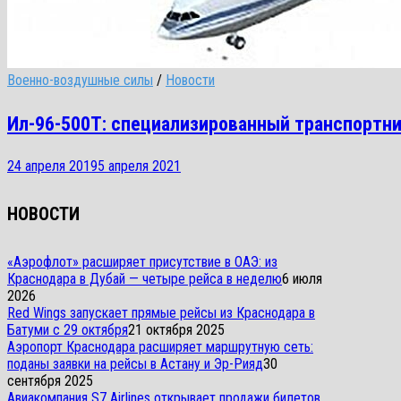
Военно-воздушные силы
/
Новости
Ил-96-500Т: специализированный транспортн
24 апреля 2019
5 апреля 2021
НОВОСТИ
«Аэрофлот» расширяет присутствие в ОАЭ: из
Краснодара в Дубай — четыре рейса в неделю
6 июля
2026
Red Wings запускает прямые рейсы из Краснодара в
Батуми с 29 октября
21 октября 2025
Аэропорт Краснодара расширяет маршрутную сеть:
поданы заявки на рейсы в Астану и Эр-Рияд
30
сентября 2025
Авиакомпания S7 Airlines открывает продажи билетов