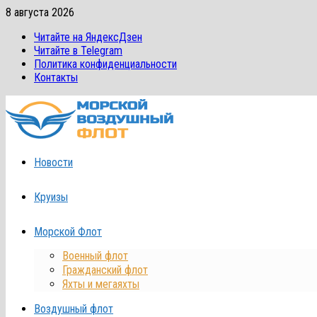
Перейти
8 августа 2026
к
Читайте на ЯндексДзен
содержимому
Читайте в Telegram
Политика конфиденциальности
Контакты
Новости
Круизы
Морской Флот
Военный флот
Гражданский флот
Яхты и мегаяхты
Воздушный флот