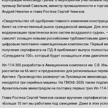
корпорации Александр Грачев. В мероприятии участвовали пе
премьер Виталий Савельев, министр промышленности и торгов
Андрей Никитин и глава Ростеха Сергей Чемезов.
«Свидетельство об одобрении главного изменения конструкци
билет на отечественный рынок гражданской авиации. Для это
модернизацию практически всех систем воздушного судна», —
самолет оснащен новыми российскими турбовинтовыми двига
цифровым пилотажно-навигационным комплексом. Первый виц
получение сертификата на ПД-8 приближает выпуск полност
«Суперджета-100», который будет оснащаться этим двигателе
Ил-114-300 разработан в Авиационном комплексе им. С.В. Иль
рассчитан на 66 мест и предназначен для региональных перев
Арктике. Производство развернут на Луховицком авиазаводе, 
находятся три серийных машины. На ПМЭФ-2026 также подпис
Архангельским авиаотрядом на поставку первых трех Ил-114-3
Глава Ростеха Сергей Чемезов назвал вручение сертификатов 
«Больше 10 лет мы работаем под санкциями. Даже в этих усло