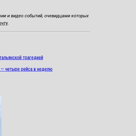
фии и видео событий, очевидцами которых
очту
.
итальянской трагедией
 — четыре рейса в неделю