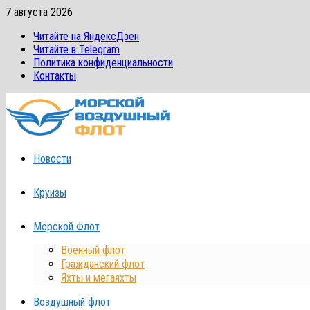
Перейти
7 августа 2026
к
Читайте на ЯндексДзен
содержимому
Читайте в Telegram
Политика конфиденциальности
Контакты
Новости
Круизы
Морской Флот
Военный флот
Гражданский флот
Яхты и мегаяхты
Воздушный флот