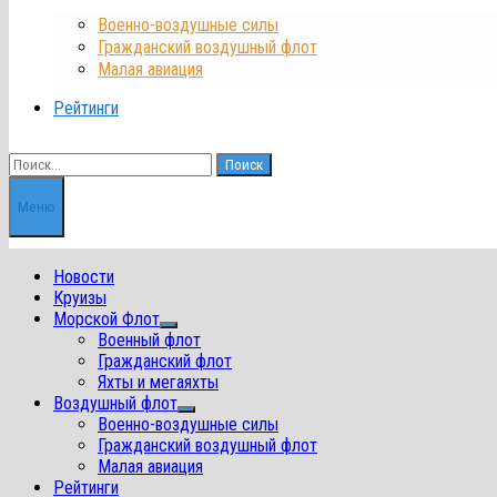
Военно-воздушные силы
Гражданский воздушный флот
Малая авиация
Рейтинги
Найти:
Меню
Новости
Круизы
Морской Флот
Показать
Военный флот
подменю
Гражданский флот
Яхты и мегаяхты
Воздушный флот
Показать
Военно-воздушные силы
подменю
Гражданский воздушный флот
Малая авиация
Рейтинги