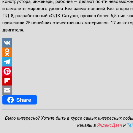
конструктора, инженеры, рабочие — делают почти невозможн
и самолеты мирового уровня. Без заимствований. Без опоры на
ПД-8, разработанный «ОДК-Сатурн», прошел более 6,5 тыс. ча
применили 25 новейших отечественных материалов, 17 из кот
двигателя.
VK
Odnoklassniki
Telegram
Pinterest
Flipboard
Share
Email
Было интересно? Хотите быть в курсе самых интересных соб
каналы в
ЯндексДзен
и
Te