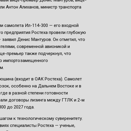
рвый вице-премьер Денис Мантуров, вице-
ли Антон Алиханов, министр транспорта
и самолета Ил-114-300 — его входной
го предприятия Ростеха провели глубокую
 заявил Денис Мантуров. Он отметил, что
телями, современной авионикой и
е-премьер также подчеркнул, что
ью импортозамещенного
м.
юшина (входит в ОАК Ростеха). Самолет
озок, особенно на Дальнем Востоке и в
где в разной степени готовности
али договоры лизинга между ГТЛК и 2-м
00 до 2027 года.
шагом к технологическому суверенитету.
виях специалисты Ростеха — ученые,