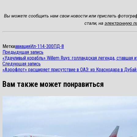
Вы можете сообщить нам свои новости или прислать фотогра
стали, на
электронную п
Метки
авиация
Ил-114-300
ПД-8
Навигация
Предыдущая
Предыдущая запись
запись:
«Удачливый корабль» Willem Ruys: голландская легенда, ставшая 
по
Следующая
Следующая запись
запись:
записям
«Аэрофлот» расширяет присутствие в ОАЭ: из Краснодара в Дубай
Вам также может понравиться