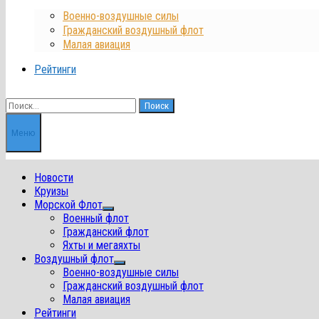
Военно-воздушные силы
Гражданский воздушный флот
Малая авиация
Рейтинги
Найти:
Меню
Новости
Круизы
Морской Флот
Показать
Военный флот
подменю
Гражданский флот
Яхты и мегаяхты
Воздушный флот
Показать
Военно-воздушные силы
подменю
Гражданский воздушный флот
Малая авиация
Рейтинги