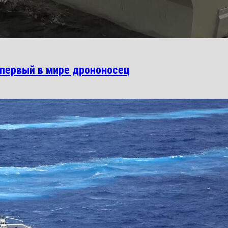
 первый в мире дрононосец