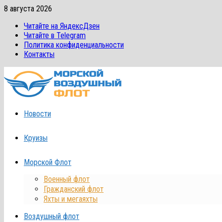
Перейти
8 августа 2026
к
Читайте на ЯндексДзен
содержимому
Читайте в Telegram
Политика конфиденциальности
Контакты
Новости
Круизы
Морской Флот
Военный флот
Гражданский флот
Яхты и мегаяхты
Воздушный флот