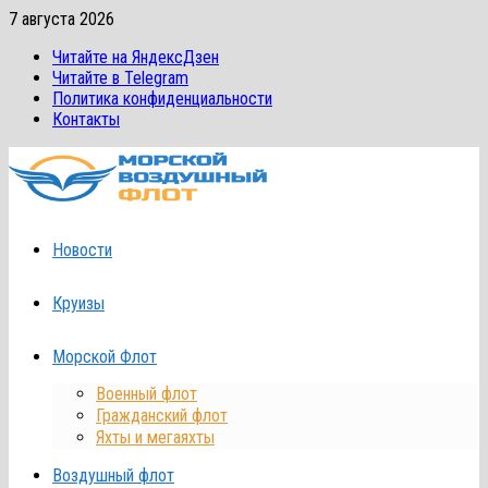
Перейти
7 августа 2026
к
Читайте на ЯндексДзен
содержимому
Читайте в Telegram
Политика конфиденциальности
Контакты
Новости
Круизы
Морской Флот
Военный флот
Гражданский флот
Яхты и мегаяхты
Воздушный флот