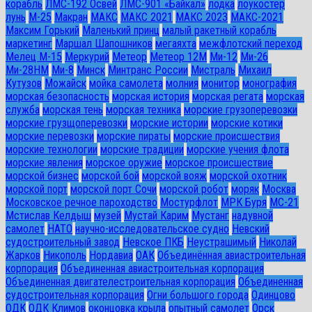
корабль
ЛМС-192 Освей
ЛМС-901 «Байкал»
лодка
лоукостер
лунь
М-25
Макран
МАКС
МАКС 2021
МАКС 2023
МАКС-2021
Максим Горький
Маленький принц
малый ракетный корабль
маркетинг
Маршал Шапошников
мегаяхта
межфлотский переход
Мелец М-15
Меркурий
Метеор
Метеор 12М
Ми-12
Ми-26
Ми-28HM
Ми-8
Минск
Минтранс России
Мистраль
Михаил
Кутузов
Можайск
мойка самолета
молния
монитор
монография
морская безопасность
морская история
морская регата
морская
служба
морская тень
морская техника
морские грузоперевозки
морские грузщоперевозки
морские истории
морские котики
морские перевозки
морские пираты
морские происшествия
морские технологии
морские традиции
морские учения флота
морские явления
морское оружие
морское происшествие
морской бизнес
морской бой
морской вояж
морской охотник
морской порт
морской порт Сочи
морской робот
моряк
Москва
Московское речное пароходство
Мостурфлот
МРК Буря
МС-21
Мстислав Келдыш
музей
Мустай Карим
Мустанг
надувной
самолет
НАТО
научно-исследовательское судно
Невский
судостроительный завод
Невское ПКБ
Неустрашимый
Николай
Жарков
Никополь
Нордавиа
ОАК
Объединённая авиастроительная
корпорация
Объединенная авиастроительная корпорация
Объединенная двигателестроительная корпорация
Объединенная
судостроительная корпорация
Огни большого города
Одинцово
ОДК
ОДК Климов
оконцовка крыла
опытный самолет
Орск