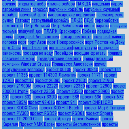
оружие
открытое небо
отмена рейсов
ПАК ДА
пандемия
паром
паромная линия
пароход
парусный корабль
парусный круизный
корабль
парусный флот
пассажирские перевозки
пассажирское
судно
Патриот
патрульный корабль
ПД-35
ПД-8
переработка
самолетов
Петр Великий
Петр Чайковский
пилот
пираты
плавучая
тюрьма
плавучий док
ПЛАРК Красноярск
Победа
подводная
лодка
подводный беспилотник
пожар самолета
полярный лайнер
поповка
порт
порт Азов
порт Новороссийск
порт Ростов-на-Дону
порт Сочи
порт Таганрог
портовая инфраструктура
посадка на
авианосец
посадка на воду
Посейдон
поющие фрегаты
правила
спасения на море
президентский самолет
принадлежащий
компании Windstar Cruises
Принцесса Анастасия
причал
прогулочный теплоход
проект 00108
проект 00840
Проект 111
проект 11356
проект 11430Э Ламантин
проект 11711
проект
12700
проект 17
проект 20385
проект 21631
проект 21900
проект 21900М
проект 22220
проект 22350
проект 22800
проект
23000 Шторм
проект 23550
Проект 23560
проект 23900
проект
301
проект 302
проект 33DD
проект 588
проект 636
проект 677
проект 885М
проект 92-016
проект 941
проект CNF11CPD
проект KDDX-Class
проект KDX–III Batch II
проект Moj-6 Trimaran
проект PV300
проект RSD59
проект RSD81
проект Shpere
проект TF-2000 Class
проект Арктур
проект Байкал
проект
Карелия
Проект УМК Варан
проекты беспилотников
проекты