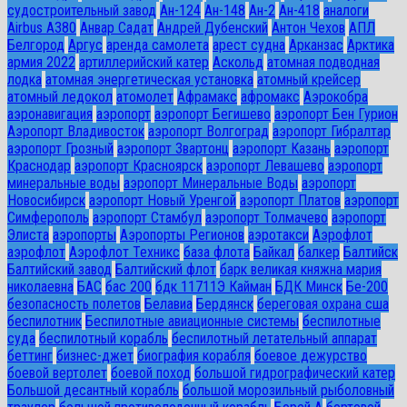
судостроительный завод
Ан-124
Ан-148
Ан-2
Ан-418
аналоги
Airbus A380
Анвар Садат
Андрей Дубенский
Антон Чехов
АПЛ
Белгород
Аргус
аренда самолета
арест судна
Арканзас
Арктика
армия 2022
артиллерийский катер
Аскольд
атомная подводная
лодка
атомная энергетическая установка
атомный крейсер
атомный ледокол
атомолет
Афрамакс
афромакс
Аэрокобра
аэронавигация
аэропорт
аэропорт Бегишево
аэропорт Бен Гурион
Аэропорт Владивосток
аэропорт Волгоград
аэропорт Гибралтар
аэропорт Грозный
аэропорт Звартонц
аэропорт Казань
аэропорт
Краснодар
аэропорт Красноярск
аэропорт Левашево
аэропорт
минеральные воды
аэропорт Минеральные Воды
аэропорт
Новосибирск
аэропорт Новый Уренгой
аэропорт Платов
аэропорт
Симферополь
аэропорт Стамбул
аэропорт Толмачево
аэропорт
Элиста
аэропорты
Аэропорты Регионов
аэротакси
Аэрофлот
аэрофлот
Аэрофлот Техникс
база флота
Байкал
балкер
Балтийск
Балтийский завод
Балтийский флот
барк великая княжна мария
николаевна
БАС
бас 200
бдк 11711Э Кайман
БДК Минск
Бе-200
безопасность полетов
Белавиа
Бердянск
береговая охрана сша
беспилотник
Беспилотные авиационные системы
беспилотные
суда
беспилотный корабль
беспилотный летательный аппарат
беттинг
бизнес-джет
биография корабля
боевое дежурство
боевой вертолет
боевой поход
большой гидрографический катер
Большой десантный корабль
большой морозильный рыболовный