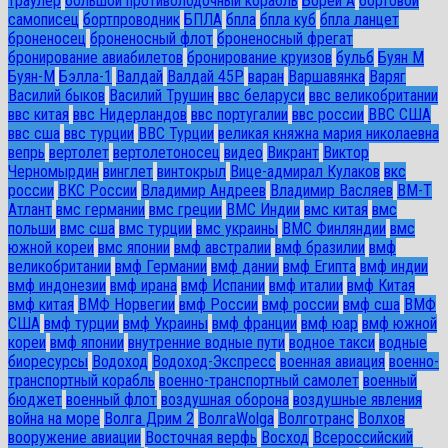
траулер
большой противолодочный корабль
Борей А
бортовой
самописец
бортпроводник
БПЛА
бпла
бпла куб
бпла ланцет
броненосец
броненосный флот
броненосный фрегат
бронирование авиабилетов
бронирование круизов
бульб
Буян М
Буян-М
Бэлла-1
Валдай
Валдай 45Р
варан
Варшавянка
Варяг
Василий быков
Василий Трушин
ввс беларуси
ввс великобритании
ввс китая
ввс Нидерландов
ввс португалии
ввс россии
ВВС США
ввс сша
ввс турции
ВВС Турции
великая княжна мария николаевна
вепрь
вертолет
вертолетоносец
видео
Викрант
Виктор
Черномырдин
винглет
винтокрыл
Вице-адмирал Кулаков
вкс
россии
ВКС России
Владимир Андреев
Владимир Васляев
ВМ-Т
Атлант
вмс германии
вмс греции
ВМС Индии
вмс китая
вмс
польши
вмс сша
вмс турции
вмс украины
ВМС Финляндии
вмс
южной кореи
вмс японии
вмф австралии
вмф бразилии
вмф
великобритании
вмф Германии
вмф дании
вмф Египта
вмф индии
вмф индонезии
вмф ирана
вмф Испании
вмф италии
вмф Китая
вмф китая
ВМФ Норвегии
вмф России
вмф россии
вмф сша
ВМФ
США
вмф турции
вмф Украины
вмф франции
вмф юар
вмф южной
кореи
вмф японии
внутренние водные пути
водное такси
водные
биоресурсы
Водоход
Водоход-Экспресс
военная авиация
военно-
транспортный корабль
военно-транспортный самолет
военный
бюджет
военный флот
воздушная оборона
воздушные явления
война на море
Волга Дрим 2
ВолгаWolga
Волготранс
Волхов
вооружение авиации
Восточная верфь
Восход
Всероссийский