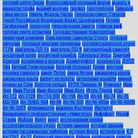
детский центр Океан
Всероссийский круизный форум
выжить в
авиакатастрофе
вышний волочек
газовоз
газотурбоход
Гайворон
гайка иисуса
Гамаль Абдель Насер
Генералиссимус Суворов
Герой Российской Федерации Алдар Цыденжапов
Гетман
Сагайдачный
гидроузел
гиперзвуковая ракета
главком вмф
голубая лента атлантики
Государственная транспортная
лизинговая компания
Гражданские самолеты Сухого
грузовой
парусник
грузовые морские перевозки
грузопассажирское судно
ГТЛК
двигатель ПД-14
двигатель ПД-8
двухпалубный самолет
десантный катер
десантный корабль
Джеральд Форд
Дмитрий
Донской
дозаправка в воздухе
Донинтурфлот
дрононосец
ДЭПЛ
Уфа
Евгений Горигледжан
Евпатий Коловрат
Ермак
жесткая
посадка самолета
завод Лотос
завод Янтарь
заканцовка крыла
законцовка крыла
запрет на полеты
затопление корабля
зимние
круизы из Сочи
Золотое кольцо
ЗРПК Панцирь М
Зумвальт
Иван
Грен
Иван Рогов
Иван Фролов
Иван Хрус
Игорь Глухов
игры
Ил-112
Ил-112В
Ил-114-300
Ил-196
Ил-38
Ил-66
Ил-74
Ил-76
МД-90А
Ил-76МД-90А
Ил-86
Ил-96-300
Ил-96-400м
Ил-96-400М
Ил-96-500Т
иллюминатор
инженер Костенко
Институт
Авиационного приборостроения «Навигатор»
Инфофлот
Иосиф
Сталин
ИрАэро
Иркут
иркут
исследования океана
исследовательское судно
истоиия авиации
история авиации
история пассажирских лайнеров
история флота
истребитель
К-7
Ка-226Т
Ка-52
Казанский авиазавод
Кайман
калашников
капитан