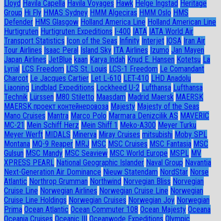
Lloyd
Havila Capella
Havila Voyages
Hawk
Helge Ingstad
Heritage
Group
Hi Fly
HMAS Sydney
HMM Algeciras
HMM Oslo
HMS
Defender
HMS Glasgow
Holland America Line
Holland American Line
Hurtigruten
Hurtigruten Expeditions
I-400
IATA
IATA World Air
Transport Statistics
Icon of the Seas
Infinity
Interjet
IOSA
Iran Air
Tour Airlines
Isaac Peral
Island Sky
ITA Airlines
Izumo
Jan Mayen
Japan Airlines
JetBlue
kaan
Karya Indah
Knud E. Hansen
Kotetsu
La
Lyrial
LCS Freedom
LCS St. Louis
LCS-1 Freedom
Le Comandant
Charcot
Le Jacques Cartier
Let L-610
LET-410
LHD Anadolu
Liaoning
Lindblad Expeditions
Lockheed U-2
Lufthansa
Lufthansa
Technik
Lürssen
M80 Stiletto
Maasdam
Madrid Maersk
MAERSK
MAERSK проект контейнеровоза
Majesty
Majesty of the Seas
Mano Cruises
Mantra
Marco Polo
Marmara Denizcilik AS
MAVERIC
MC-21
Mein Schiff Herz
Mein Shiff 1
Meko-A300
Meyer Turku
Meyer Werft
MIDALS
Minerva
Miray Cruises
mitsubishi
Moby SPL
Montana
MQ-9 Reaper
MRJ
MSC
MSC Cruises
MSC Fantasia
MSC
Gulsun
MSC Mandy
MSC Seaview
MSC World Europe
MSPL
MV
XPRESS PEARL
National Geographic Islander
Naval Group
Navantia
Next-Generation Air Dominance
Nieuw Statendam
NordStar
Norse
Atlantic
Northrop Grumman
Northwind
Norvegian Bliss
Norvegian
Cruise Line
Norwegian Airlines
Norwegian Cruise Line
Norwegian
Cruise Line Holdings
Norwegian Cruises
Norwegian Joy
Norwegian
Prima
Ocean Atlantic
Ocean Commuter 108
Ocean Majesty
Oceana
Oceania Cruises
Oceanic III
Oceanwode Expeditions
Olympic