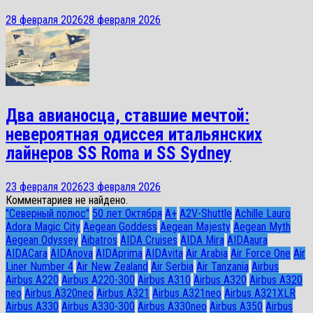
28 февраля 2026
28 февраля 2026
Два авианосца, ставшие мечтой:
невероятная одиссея итальянских
лайнеров SS Roma и SS Sydney
23 февраля 2026
23 февраля 2026
Комментариев не найдено.
"Северный полюс"
50 лет Октября
A+
A2V-Shuttle
Achille Lauro
Adora Magic City
Aegean Goddess
Aegean Majesty
Aegean Myth
Aegean Odyssey
Aibatros
AIDA Cruises
AIDA Mira
AIDAaura
AIDACara
AIDAnova
AIDAprima
AIDAvita
Air Arabia
Air Force One
Air
Liner Number 4
Air New Zealand
Air Serbia
Air Tanzania
Airbus
Airbus A220
Airbus A220-300
Airbus A310
Airbus A320
Airbus A320
neo
Airbus A320neo
Airbus A321
Airbus A321neo
Airbus A321XLR
Airbus A330
Airbus A330-300
Airbus A330neo
Airbus A350
Airbus