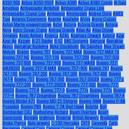
A350-900
Airbus A350-950F
Airbus A380
Airbus A380 Combi
Al Said
Amadeus
Ambassador Ambition
Ambassador Cruise Line
Ambassador Сruise Line
Ambience
Amsterdam
Andrea Doria
ANEX
Tour
Antares Experience
Apache
Aquitaine
Aroya
Aroya Cruises
Aston Martin конвертоплан
Astor
Astoria
Astoria Grande
Astoria
Nova
Astro Ocean Cruise
Astroia Grande
Atlas Air
Atlas Ocean
Voyages
Avelo Airlines
Avianca
AZAL
Azamara Onward
Azipod
Azur
Azur Air
Azzam
B-21 Raider
B-52
BAE Systems
Balmoral
Bayraktar
Akinci
Bayraktar Kizilelma
Birka Stockholm
Blu Sapphire
Blue Dream
Melody
Boeing
Boeing 707
Boeing 737 MAX
Boeing 737 MAX 10
Boeing 737 NG
Boeing 737-100
Boeing 737-200
Boeing 737-500
Boeing 737-800
Boeing 737-900
Boeing 737-MAX8
Boeing 737-
MAX8200
Boeing 737–8 MAX
Boeing 737–900
Boeing 747
Boeing
747-100
Boeing 747-200
Boeing 747-300
Boeing 747-400
Boeing
747-8
Boeing 757
Boeing 767-300
Boeing 767-300ER
boeing 777 x
Boeing 777-200
Boeing 777-200ER
Boeing 777-300
Boeing 777-
300ER
Boeing 777-8
Boeing 777-9
Boeing 777x
Boeing 777х
Boeing
777–9
Boeing 787 Dreamliner
Boeing 787 Dreamlines
Boeing 787-8
Boeing Model 473
Boeing MQ-25 Stingray
Boeing NMA
Boeing P-8A
Poseidon
Boeing PAV
Boeing T-7A Red Hawk
Bolette
Bolt
Bombardier CRJ
Bonhomme Richard
Boom Overture
Boom
Supersonic
Borealis
brahmos
Breamar
British Airways
Brodosplit
Broke Pierce
Buta airways
C-130 Hercules
C919
Caravella
Carlo
Bergamini
Carnival Corp
Carnival Cruises
Carnival Cruises Line