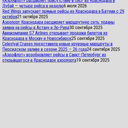
«Аэрофлот» расширяет присутствие в ОАЭ: из Краснодара в
Дубай — четыре рейса в неделю
6 июля 2026
Red Wings запускает прямые рейсы из Краснодара в Батуми с 29
октября
21 октября 2025
Аэропорт Краснодара расширяет маршрутную сеть: поданы
заявки на рейсы в Астану и Эр-Рияд
30 сентября 2025
Авиакомпания S7 Airlines открывает продажи билетов из
Краснодара в Москву и Новосибирск
25 сентября 2025
Celestyal Cruises представила новые круизные маршруты в
Персидском заливе в сезоне 2025 — 26 года
24 сентября 2025
«Аэрофлот» возобновляет рейсы в Санкт-Петербург из
открывшегося в Краснодаре аэропорта
19 сентября 2025