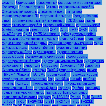
самолет
Совкомфлот
современный
современный военный флот
Созвездие
Солеанс Круизы
Соталия
спасательный корабль
Спасательный корабль
спасение на воде
спг танкер
специализированное ПО
спортивный самолет
Средне-Невский
завод
среднемагистральный авиалайнер
ССК Звезда
ставки
стелс
стоимость корабля
сторожевой корабль
стратегический
бомбардировщий
стюардесса
Су-11
Су-25
Су-27
Су-34
су-35
Су-47 Беркут
Су-57
Су-75 Checkmate
субсидируемые рейсы
судно для обслуживания атомфлота
судно из бетона
судно лифт
судно на воздушной подушке
судно на подводных крыльях
судно
сейсморазведки
судно снабжения
судовая энергетика
судоверфь Ак Барс
судовладелец
судовое топливо
судоразборка
судоремонт
судостроени
судостроение
судостроительный завод
судоходная компания Гама
судоходство
супер фрегат
супер яхта
Суперджет
Суперджет 100
суперяхта
Суперяхта X-Space
сухогруз
ТАКР Адмирал Кузнецов
танкер
ТВРС-44 "Ладога"
ТВС-2МС
теория корабля
теплоход Россия
техобслуживание самолетов
Тигр
тип 054А
тип Ada
тип Oasis
Титаник
Тихий Дон
тихоокеанский круиз
Тихоокеанский флот
тихоокеанский флот
торговый флот
торпеда
Трабзон
тральщик
трансатлантический лайнер
Трансаэро
ТрансКонтейнер
транспортный самолет
траулер
Ту-130/136
Ту-144
Ту-16
Ту-160
Ту-160М
Ту-204
Ту-204СМ
Ту-214
Ту-214ОН
Ту-22
Ту-22М3
Ту-324
Ту-95
Туполев
турбоход
турбулентность
ударный