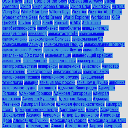
USS Trayer
UTair
Utopia of the Seas
Uzbekistan Airways
Valour
Veendam
Viking
Viking Ocean Cruises
Viking Orion
Viking Sky
Virginia
Vking Sky
White Star Line
Willem Ruys
Wizz Air
Wizz Air Abu Dhabi
Wonder of the Seas
World Dream
World Explorer
Worldclass
X-59
QueSST
Xuzhou
Y-20
Zenith
Zumvalt
А-50У
А-Техникс
авиабезопасность
авиабизнес
авиабилеты
авиадвигатель
авиадебошир
авиазавод
авиакатастрофа
авиакомпании
авиакомпания
авиакомпания Conviasa
авиакомпания S7
Авиакомпания Азимут
авиакомпания Глобус
авиакомпания Победа
авиакомпания Россия
авиакомпания Якутия
авиалайнер
авиалайнер 30 х годов
авианавигация
авианесущий крейсер
авианосец
авиапервозки
авиаперевозки
авиаперквозки
авиапроисшествия
авиарейсы
авиаремонт
авиасалон
Авиастар
авиастоение
авиастроение
авиатехнологии
авиатренажер
авиационная техника
авиационное оружие
авиационные
технологии
авиация
авиация ввс россии
авиашоу в Дубае
авионика
автономное судно
автопилот
Адмирал Виноградов
Адмирал
Головко
Адмирал Горшков
Адмирал Григорович
адмирал
касатонов
Адмирал Кузнецов
Адмирал Лазарев
Адмирал
Левченко
Адмирал Нахимов
адмирал флота касатонов
адмирал
эссен
Адмиралтейские верфи
Азербайджан
Азимут
Академик
Шокальский
Аквилон
Аккерман
Алдар Цыденжапов
Александр
Деев
Александр Пушкин
Александр Суворов
Александр Шабалин
Александра
Александрит
Алиага
Алмаз Антей
Алроса
амурский