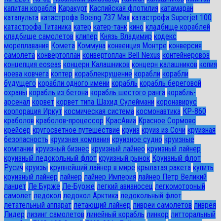
капитан корабля
Каракурт
Каспийская флотилия
катамаран
катапульта
катастрофа Boeing 737 Max
катастрофа Superjet 100
катастрофа Титаника
катер
катер-танк
кино
кладбище кораблей
кладбище самолетов
клипер
Князь Владимир
кодекс
мореплавания
Комета
Коммуна
конвенция Монтре
конверсия
самолета
конвертоплан
конвертоплан Bell Nexus
контейнеровоз
концепция eoseas
концерн Калашников
концерн калашников
копия
ноева ковчега
коптер
кораблекрушение
корабли
корабли
будущего
корабли одного имени
корабль
корабль береговой
охраны
корабль из бетона
корабль шестого ранга
корабль-
арсенал
корвет
корвет типа Шахид Сулеймани
коронавирус
корпорация Иркут
космическая система
космонавтика
КР-860
краболов
краболов-процессор
КрасАвиа
Красное Сормово
крейсер
кругосветное путешествие
круиз
круиз из Сочи
круизная
безопасность
круизная компания
круизное судно
круизные
компании
круизный бизнес
круизный лайнео
круизный лайнер
круизный ледокольный флот
круизный рынок
Круизный флот
Русич
круизы
крупнейший лайнер в мире
крылатая ракета
купить
круизный лайнер
лайнер
лайнер Империя
лайнер Петр Великий
ланцет
Ле Бурже
Ле-Бурже
легкий авианосец
легкомоторный
самолет
ледокол
ледокол Арктика
ледокольный флот
летательный аппарат
летающий лайнер
ливреи самолетов
ливрея
Лидер
лизинг самолетов
линейный корабль
линкор
литторальный