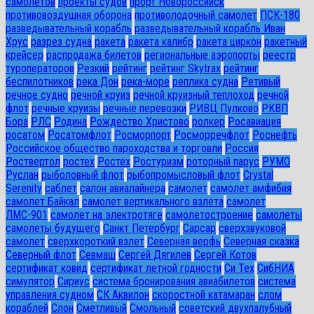
самолетов
проекты судов
прорт Новороссийск
противовоздушная оборона
противолодочный самолет
ПСК-180
разведывательный корабль
разведывательный корабль Иван
Хрус
разрез судна
ракета
ракета калибр
ракета циркон
ракетный
крейсер
распродажа билетов
региональные аэропорты
реестр
туроператоров
Резкий
рейтинг
рейтинг Skytrax
рейтинг
беспилотников
река Дон
река-море
реплика судна
Ретивый
речное судно
речной круиз
речной круизный теплоход
речной
флот
речные круизы
речные перевозки
РИВЦ Пулково
РКВП
Бора
РЛС
Родина
Рождество Христово
ролкер
Росавиация
росатом
Росатомфлот
Росморпорт
Росморречфлот
Роснефть
Российское общество пароходства и торговли
Россия
Роствертол
ростех
Ростех
Ростуризм
роторный парус
РУМО
Руслан
рыболовный флот
рыбопромысловый флот
Сrystal
Serenity
саблет
салон авиалайнера
самолет
самолет амфибия
самолет Байкал
самолет вертикального взлета
самолет
ЛМС-901
самолет на электротяге
самолетостроение
самолеты
самолеты будущего
Санкт Петербург
Сарсар
сверхзвуковой
самолет
сверхкороткий взлет
Северная верфь
Северная сказка
Северный флот
Севмаш
Сергей Дягилев
Сергей Котов
сертификат ковид
сертификат летной годности
Си Тех
СибНИА
симулятор
Сириус
система бронирования авиабилетов
система
управления судном
СК Аквилон
скоростной катамаран
слом
кораблей
Слон
Сметливый
Смольный
советский двухпалубный