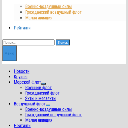
Военно-воздушные силы
Гражданский воздушный флот
Малая авиация
Рейтинги
Найти:
Меню
Новости
Круизы
Морской Флот
Показать
Военный флот
подменю
Гражданский флот
Яхты и мегаяхты
Воздушный флот
Показать
Военно-воздушные силы
подменю
Гражданский воздушный флот
Малая авиация
Рейтинги