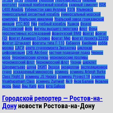
вертолет
ударный прибрежный корабль
ударный самолет
УДК
L400 Anadolu
Узбекистон хаво йуллари
УЗГА
Ульяновск
универсальный десантный корабль
универсальный морской
комплекс
Уральские авиалинии
Уральский завод гражданской
авиации
УТС-800
Уфа
учебный корабль
Ушаков
Федор
Достоевский
фейк
фигуры высшего пилотажа
флот
Фонд
перспективных исследований
франзузский ВМФ
фрегат
фрегат
FDI
фрегат Адмирал Головко
фрегат Мир
фрегат проекта 22350
фрегат Штандарт
фрегаты типа F-110
Хабаккук
Хмеймим
хобби
моряка
ЦАГИ
центр судоремонта Звездочка
циклокар
цифровизация
ЦКБ Айсберг
частная подводная лодка
Черное
море
Черноморские круизы
черноморские проливы
черноморский флот
Черноморский флот
Чхонан
шарклет
Шереметьево
шхуна
ЭКИП
Экоход
экраноплан
экспедиционное
судно
эскадренный миноносец
эсминец
эсминец Arleigh Burke
Class Flight III
эсминец JS Haguro
эсминец Project 18
эсминец
Visakhapatnam Class
эсминец Zumwalt
Як-9
Яков Балаев
Яковлев
якорь
Ямал
Яны Капу
яхта
яхта Galleon
Городской репортер — Ростов-на-
Дону
новости Ростова-на-Дону