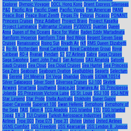
Explorer
Olympic Voyager
OOCL Hong Kong
Orient Express Silenseas
P&O
Pacific Aria
Pacific Dawn
Pacific Venus
Pan American
PANG
Peace Boat
Peace Boat Zenith
Pegas Fly
Pelorus
Picasso
PONANT
Princess Cruises
Prinz Adalbert
Project Bravo
Project Kasatka
Project Luminance
Pullmantur Cruises
PV300VD
Quantas
Queen
Anna
Queen of the Oceans
Race for Water
Raden Eddy Martadinata
Ramform Hyperion
Ramform Titan
Red Wings
Regent Seven Seas
Cruises
Renaissance
Rising Sun
Riyadh Air
rkfl
RMS Queen Elizabeth
2
Ro-Ro
Rotterdam
Royal Caribbean
Royal Caribbean Group
Royal
Caribean
RQ-4
Ryanair
Ryndam
S7
S7 Airlines
Sabre
Saga Cruises
Saga Sapphire
Saint John Paul II
San Antonio
SAS Amatola
Satoshi
Saudi Cruises
Sea Cloud
Sea Cloud Cruises
Sea Hunter
Sea Princess
Sea Zero
Seabourn
Seabourn Ovation
SeaBubbles
Seajets
Selectum
Blu
Serene
SH Minerva
SH Vega
Shiandun
Shivalik
SIGMA 10514
Silver Galapagos
Silver Spirit
Silversea Cruises
SJ-100
Skylink
Airways
Smartavia
Southwind
SpaceJet
Sriwijaya Air
SS Principessa
Jolanda
SS Prinzessin Victoria Luise
SS St. Louis
SSJ 100
SSJ-NEW
Star Legend
Star Pride
Stella Australis
Stokholm
Super Guppy
Super-Caravelle
Superjet 100
Swan Hellenic
Symphony
Symphony of
the Seas
TAIS
Talon-A
TCG Anadolu
TCG Istanbul
TEU
TGG Istanbul
Topaz
TR -3
TUI Cruises
Turkish Aerospace Industries
Turkish
Airlines
Type 003
Type 075
Type 31
Ulstein
United
United Airlines
USNS Comfort
USS Freedom
USS Kearsarge
USS Lyndon B. Jonson