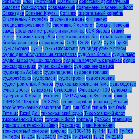
кораблей
Слон
Сметливый
Смольный
советский двухпалубный
самолет
Совкомфлот
современный
современный военный флот
Созвездие
Солеанс Круизы
Соталия
спасательный корабль
Спасательный корабль
спасение на воде
спг танкер
специализированное ПО
спортивный самолет
Средне-Невский
завод
среднемагистральный авиалайнер
ССК Звезда
ставки
стелс
стоимость корабля
сторожевой корабль
стратегический
бомбардировщий
стюардесса
Су-11
Су-25
Су-27
Су-34
су-35
Су-47 Беркут
Су-57
Су-75 Checkmate
субсидируемые рейсы
судно для обслуживания атомфлота
судно из бетона
судно лифт
судно на воздушной подушке
судно на подводных крыльях
судно
сейсморазведки
судно снабжения
судовая энергетика
судоверфь Ак Барс
судовладелец
судовое топливо
судоразборка
судоремонт
судостроени
судостроение
судостроительный завод
судоходная компания Гама
судоходство
супер фрегат
супер яхта
Суперджет
Суперджет 100
суперяхта
Суперяхта X-Space
сухогруз
ТАКР Адмирал Кузнецов
танкер
ТВРС-44 "Ладога"
ТВС-2МС
теория корабля
теплоход Россия
техобслуживание самолетов
Тигр
тип 054А
тип Ada
тип Oasis
Титаник
Тихий Дон
тихоокеанский круиз
Тихоокеанский флот
тихоокеанский флот
торговый флот
торпеда
Трабзон
тральщик
трансатлантический лайнер
Трансаэро
ТрансКонтейнер
транспортный самолет
траулер
Ту-130/136
Ту-144
Ту-16
Ту-160
Ту-160М
Ту-204
Ту-204СМ
Ту-214
Ту-214ОН
Ту-22
Ту-22М3