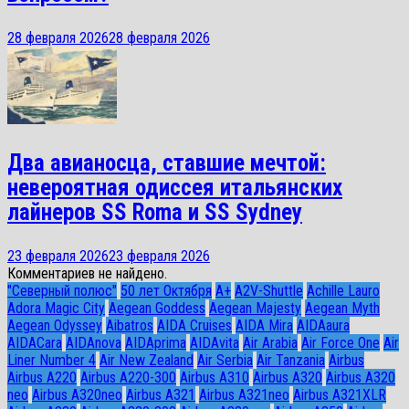
28 февраля 2026
28 февраля 2026
Два авианосца, ставшие мечтой:
невероятная одиссея итальянских
лайнеров SS Roma и SS Sydney
23 февраля 2026
23 февраля 2026
Комментариев не найдено.
"Северный полюс"
50 лет Октября
A+
A2V-Shuttle
Achille Lauro
Adora Magic City
Aegean Goddess
Aegean Majesty
Aegean Myth
Aegean Odyssey
Aibatros
AIDA Cruises
AIDA Mira
AIDAaura
AIDACara
AIDAnova
AIDAprima
AIDAvita
Air Arabia
Air Force One
Air
Liner Number 4
Air New Zealand
Air Serbia
Air Tanzania
Airbus
Airbus A220
Airbus A220-300
Airbus A310
Airbus A320
Airbus A320
neo
Airbus A320neo
Airbus A321
Airbus A321neo
Airbus A321XLR