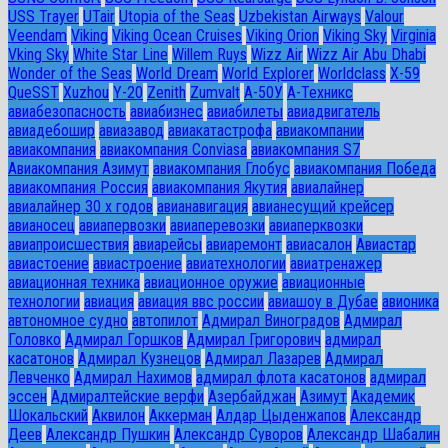
USS Trayer
UTair
Utopia of the Seas
Uzbekistan Airways
Valour
Veendam
Viking
Viking Ocean Cruises
Viking Orion
Viking Sky
Virginia
Vking Sky
White Star Line
Willem Ruys
Wizz Air
Wizz Air Abu Dhabi
Wonder of the Seas
World Dream
World Explorer
Worldclass
X-59
QueSST
Xuzhou
Y-20
Zenith
Zumvalt
А-50У
А-Техникс
авиабезопасность
авиабизнес
авиабилеты
авиадвигатель
авиадебошир
авиазавод
авиакатастрофа
авиакомпании
авиакомпания
авиакомпания Conviasa
авиакомпания S7
Авиакомпания Азимут
авиакомпания Глобус
авиакомпания Победа
авиакомпания Россия
авиакомпания Якутия
авиалайнер
авиалайнер 30 х годов
авианавигация
авианесущий крейсер
авианосец
авиапервозки
авиаперевозки
авиаперквозки
авиапроисшествия
авиарейсы
авиаремонт
авиасалон
Авиастар
авиастоение
авиастроение
авиатехнологии
авиатренажер
авиационная техника
авиационное оружие
авиационные
технологии
авиация
авиация ввс россии
авиашоу в Дубае
авионика
автономное судно
автопилот
Адмирал Виноградов
Адмирал
Головко
Адмирал Горшков
Адмирал Григорович
адмирал
касатонов
Адмирал Кузнецов
Адмирал Лазарев
Адмирал
Левченко
Адмирал Нахимов
адмирал флота касатонов
адмирал
эссен
Адмиралтейские верфи
Азербайджан
Азимут
Академик
Шокальский
Аквилон
Аккерман
Алдар Цыденжапов
Александр
Деев
Александр Пушкин
Александр Суворов
Александр Шабалин