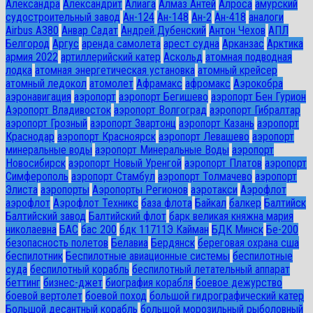
Александра
Александрит
Алиага
Алмаз Антей
Алроса
амурский
судостроительный завод
Ан-124
Ан-148
Ан-2
Ан-418
аналоги
Airbus A380
Анвар Садат
Андрей Дубенский
Антон Чехов
АПЛ
Белгород
Аргус
аренда самолета
арест судна
Арканзас
Арктика
армия 2022
артиллерийский катер
Аскольд
атомная подводная
лодка
атомная энергетическая установка
атомный крейсер
атомный ледокол
атомолет
Афрамакс
афромакс
Аэрокобра
аэронавигация
аэропорт
аэропорт Бегишево
аэропорт Бен Гурион
Аэропорт Владивосток
аэропорт Волгоград
аэропорт Гибралтар
аэропорт Грозный
аэропорт Звартонц
аэропорт Казань
аэропорт
Краснодар
аэропорт Красноярск
аэропорт Левашево
аэропорт
минеральные воды
аэропорт Минеральные Воды
аэропорт
Новосибирск
аэропорт Новый Уренгой
аэропорт Платов
аэропорт
Симферополь
аэропорт Стамбул
аэропорт Толмачево
аэропорт
Элиста
аэропорты
Аэропорты Регионов
аэротакси
Аэрофлот
аэрофлот
Аэрофлот Техникс
база флота
Байкал
балкер
Балтийск
Балтийский завод
Балтийский флот
барк великая княжна мария
николаевна
БАС
бас 200
бдк 11711Э Кайман
БДК Минск
Бе-200
безопасность полетов
Белавиа
Бердянск
береговая охрана сша
беспилотник
Беспилотные авиационные системы
беспилотные
суда
беспилотный корабль
беспилотный летательный аппарат
беттинг
бизнес-джет
биография корабля
боевое дежурство
боевой вертолет
боевой поход
большой гидрографический катер
Большой десантный корабль
большой морозильный рыболовный