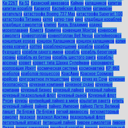
Ка-226Т
Ка-52
Казанский авиазавод
Кайман
калашников
капитан
капитан корабля
Каракурт
Каспийская флотилия
катамаран
катапульта
катастрофа Boeing 737 Max
катастрофа Superjet 100
катастрофа Титаника
катер
катер-танк
кино
кладбище кораблей
кладбище самолетов
клипер
Князь Владимир
кодекс
мореплавания
Комета
Коммуна
конвенция Монтре
конверсия
самолета
конвертоплан
конвертоплан Bell Nexus
контейнеровоз
концепция eoseas
концерн Калашников
концерн калашников
копия
ноева ковчега
коптер
кораблекрушение
корабли
корабли
будущего
корабли одного имени
корабль
корабль береговой
охраны
корабль из бетона
корабль шестого ранга
корабль-
арсенал
корвет
корвет типа Шахид Сулеймани
коронавирус
корпорация Иркут
космическая система
космонавтика
КР-860
краболов
краболов-процессор
КрасАвиа
Красное Сормово
крейсер
кругосветное путешествие
круиз
круиз из Сочи
круизная
безопасность
круизная компания
круизное судно
круизные
компании
круизный бизнес
круизный лайнео
круизный лайнер
круизный ледокольный флот
круизный рынок
Круизный флот
Русич
круизы
крупнейший лайнер в мире
крылатая ракета
купить
круизный лайнер
лайнер
лайнер Империя
лайнер Петр Великий
ланцет
Ле Бурже
Ле-Бурже
легкий авианосец
легкомоторный
самолет
ледокол
ледокол Арктика
ледокольный флот
летательный аппарат
летающий лайнер
ливреи самолетов
ливрея
Лидер
лизинг самолетов
линейный корабль
линкор
литторальный