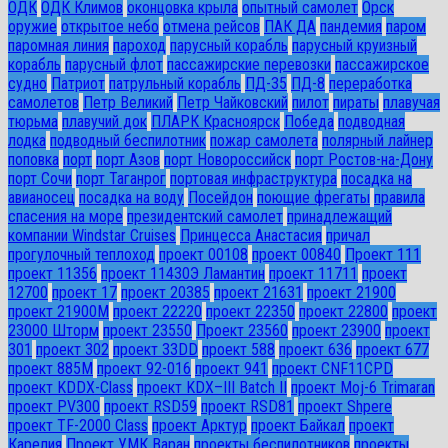
ОДК
ОДК Климов
оконцовка крыла
опытный самолет
Орск
оружие
открытое небо
отмена рейсов
ПАК ДА
пандемия
паром
паромная линия
пароход
парусный корабль
парусный круизный
корабль
парусный флот
пассажирские перевозки
пассажирское
судно
Патриот
патрульный корабль
ПД-35
ПД-8
переработка
самолетов
Петр Великий
Петр Чайковский
пилот
пираты
плавучая
тюрьма
плавучий док
ПЛАРК Красноярск
Победа
подводная
лодка
подводный беспилотник
пожар самолета
полярный лайнер
поповка
порт
порт Азов
порт Новороссийск
порт Ростов-на-Дону
порт Сочи
порт Таганрог
портовая инфраструктура
посадка на
авианосец
посадка на воду
Посейдон
поющие фрегаты
правила
спасения на море
президентский самолет
принадлежащий
компании Windstar Cruises
Принцесса Анастасия
причал
прогулочный теплоход
проект 00108
проект 00840
Проект 111
проект 11356
проект 11430Э Ламантин
проект 11711
проект
12700
проект 17
проект 20385
проект 21631
проект 21900
проект 21900М
проект 22220
проект 22350
проект 22800
проект
23000 Шторм
проект 23550
Проект 23560
проект 23900
проект
301
проект 302
проект 33DD
проект 588
проект 636
проект 677
проект 885М
проект 92-016
проект 941
проект CNF11CPD
проект KDDX-Class
проект KDX–III Batch II
проект Moj-6 Trimaran
проект PV300
проект RSD59
проект RSD81
проект Shpere
проект TF-2000 Class
проект Арктур
проект Байкал
проект
Карелия
Проект УМК Варан
проекты беспилотников
проекты