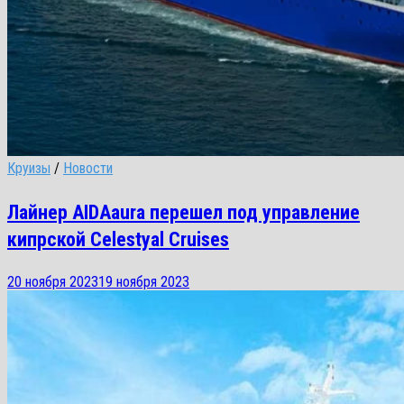
Круизы
/
Новости
Лайнер AIDAaura перешел под управление
кипрской Celestyal Cruises
20 ноября 2023
19 ноября 2023