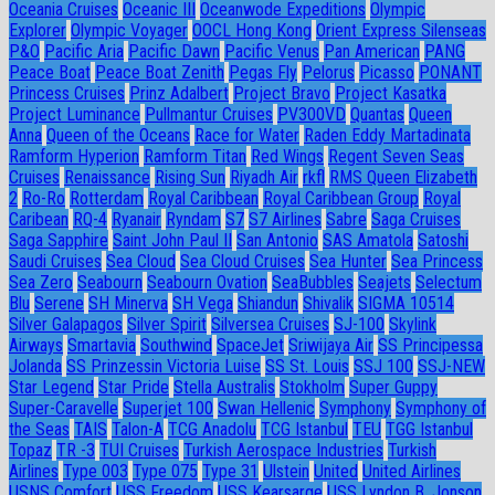
Oceania Cruises
Oceanic III
Oceanwode Expeditions
Olympic
Explorer
Olympic Voyager
OOCL Hong Kong
Orient Express Silenseas
P&O
Pacific Aria
Pacific Dawn
Pacific Venus
Pan American
PANG
Peace Boat
Peace Boat Zenith
Pegas Fly
Pelorus
Picasso
PONANT
Princess Cruises
Prinz Adalbert
Project Bravo
Project Kasatka
Project Luminance
Pullmantur Cruises
PV300VD
Quantas
Queen
Anna
Queen of the Oceans
Race for Water
Raden Eddy Martadinata
Ramform Hyperion
Ramform Titan
Red Wings
Regent Seven Seas
Cruises
Renaissance
Rising Sun
Riyadh Air
rkfl
RMS Queen Elizabeth
2
Ro-Ro
Rotterdam
Royal Caribbean
Royal Caribbean Group
Royal
Caribean
RQ-4
Ryanair
Ryndam
S7
S7 Airlines
Sabre
Saga Cruises
Saga Sapphire
Saint John Paul II
San Antonio
SAS Amatola
Satoshi
Saudi Cruises
Sea Cloud
Sea Cloud Cruises
Sea Hunter
Sea Princess
Sea Zero
Seabourn
Seabourn Ovation
SeaBubbles
Seajets
Selectum
Blu
Serene
SH Minerva
SH Vega
Shiandun
Shivalik
SIGMA 10514
Silver Galapagos
Silver Spirit
Silversea Cruises
SJ-100
Skylink
Airways
Smartavia
Southwind
SpaceJet
Sriwijaya Air
SS Principessa
Jolanda
SS Prinzessin Victoria Luise
SS St. Louis
SSJ 100
SSJ-NEW
Star Legend
Star Pride
Stella Australis
Stokholm
Super Guppy
Super-Caravelle
Superjet 100
Swan Hellenic
Symphony
Symphony of
the Seas
TAIS
Talon-A
TCG Anadolu
TCG Istanbul
TEU
TGG Istanbul
Topaz
TR -3
TUI Cruises
Turkish Aerospace Industries
Turkish
Airlines
Type 003
Type 075
Type 31
Ulstein
United
United Airlines
USNS Comfort
USS Freedom
USS Kearsarge
USS Lyndon B. Jonson