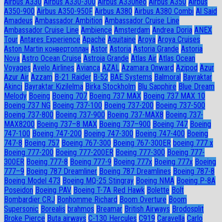
Airbus A330
Airbus A330-300
Airbus A330neo
Airbus A350
Airbus
A350-900
Airbus A350-950F
Airbus A380
Airbus A380 Combi
Al Said
Amadeus
Ambassador Ambition
Ambassador Cruise Line
Ambassador Сruise Line
Ambience
Amsterdam
Andrea Doria
ANEX
Tour
Antares Experience
Apache
Aquitaine
Aroya
Aroya Cruises
Aston Martin конвертоплан
Astor
Astoria
Astoria Grande
Astoria
Nova
Astro Ocean Cruise
Astroia Grande
Atlas Air
Atlas Ocean
Voyages
Avelo Airlines
Avianca
AZAL
Azamara Onward
Azipod
Azur
Azur Air
Azzam
B-21 Raider
B-52
BAE Systems
Balmoral
Bayraktar
Akinci
Bayraktar Kizilelma
Birka Stockholm
Blu Sapphire
Blue Dream
Melody
Boeing
Boeing 707
Boeing 737 MAX
Boeing 737 MAX 10
Boeing 737 NG
Boeing 737-100
Boeing 737-200
Boeing 737-500
Boeing 737-800
Boeing 737-900
Boeing 737-MAX8
Boeing 737-
MAX8200
Boeing 737–8 MAX
Boeing 737–900
Boeing 747
Boeing
747-100
Boeing 747-200
Boeing 747-300
Boeing 747-400
Boeing
747-8
Boeing 757
Boeing 767-300
Boeing 767-300ER
boeing 777 x
Boeing 777-200
Boeing 777-200ER
Boeing 777-300
Boeing 777-
300ER
Boeing 777-8
Boeing 777-9
Boeing 777x
Boeing 777х
Boeing
777–9
Boeing 787 Dreamliner
Boeing 787 Dreamlines
Boeing 787-8
Boeing Model 473
Boeing MQ-25 Stingray
Boeing NMA
Boeing P-8A
Poseidon
Boeing PAV
Boeing T-7A Red Hawk
Bolette
Bolt
Bombardier CRJ
Bonhomme Richard
Boom Overture
Boom
Supersonic
Borealis
brahmos
Breamar
British Airways
Brodosplit
Broke Pierce
Buta airways
C-130 Hercules
C919
Caravella
Carlo