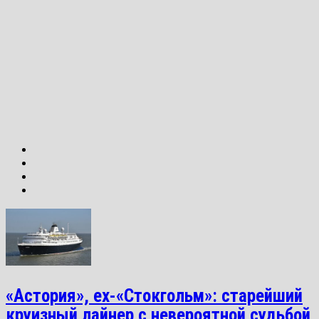
«Астория», ex-«Стокгольм»: старейший
круизный лайнер с невероятной судьбой