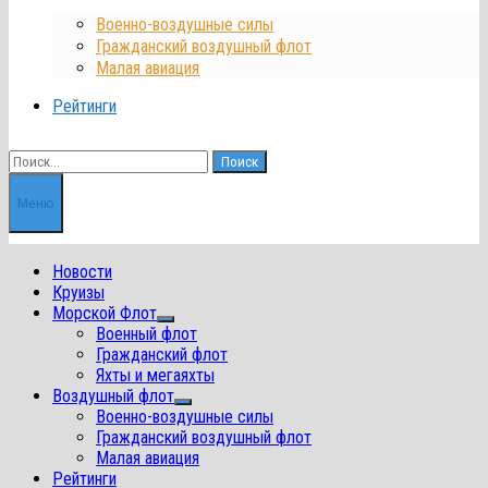
Военно-воздушные силы
Гражданский воздушный флот
Малая авиация
Рейтинги
Найти:
Меню
Новости
Круизы
Морской Флот
Показать
Военный флот
подменю
Гражданский флот
Яхты и мегаяхты
Воздушный флот
Показать
Военно-воздушные силы
подменю
Гражданский воздушный флот
Малая авиация
Рейтинги