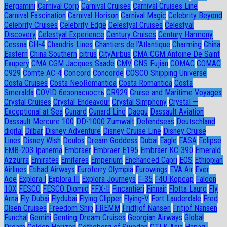
Bergamini
Carnival Corp
Carnival Cruises
Carnival Cruises Line
Carnival Fascination
Carnival Horison
Carnival Magic
Celebrity Beyond
Celebrity Cruises
Celebrity Edge
Celestyal Cruises
Celestyal
Discovery
Celestyal Experience
Century Cruises
Century Harmony
Cessna
CH-4
Chandris Lines
Chantiers de l’Atlantique
Charming
China
Eastern
China Southern
citrus
CityAirbus
CMA CGM Antoine De Saint
Exupery
CMA CGM Jacques Saade
CMV
CNS Fujian
COMAC
COMAC
C929
Comte AC-4
Concord
Concorde
COSCO Shipping Universe
Costa Cruises
Costa NeoRomantica
Costa Romantica
Costa
Smeralda
COVID безопасность
CR929
Cruise and Maritime Voyages
Crystal Cruises
Crystal Endeavour
Crystal Simphony
Crystal —
Exceptional at Sea
Cunard
Cunard Line
Daegu
Dassault Aviation
Dassault Mercure 100
DD-1000 Zumwalt
Defendseas
Deutschland
digital
Dilbar
Disney Adventure
Disney Cruise Line
Disney Cruise
Lines
Disney Wish
Doulos
Dream Goddess
Dubai
Eagle
EASA
Eclipse
EMB-203 Ipanema
Embraer
Embraer E195
Embraer KC-390
Emerald
Azzurra
Emirates
Emitares
Emperium
Enchanced Capri
EOS
Ethiopian
Airlines
Etihad Airways
Euroferry Olympia
Eurowings
EVA Air
Ever
Ace
Explora I
Explora III
Explora Journeys
F-35
F4U Корсар
Falcon
10X
FESCO
FESCO Diomid
FFX-II
Fincantieri
Finnair
Flotta Lauro
Fly
Arna
Fly Dubai
Flydubai
Flying Clipper
Flying-V
Fort Lauderdale
Fred
Olsen Cruises
Freedom Ship
FREMM
Fridtjof Nansen
Fritjof Nansen
Funchal
Gemini
Genting Dream Cruises
Georgian Airways
Global