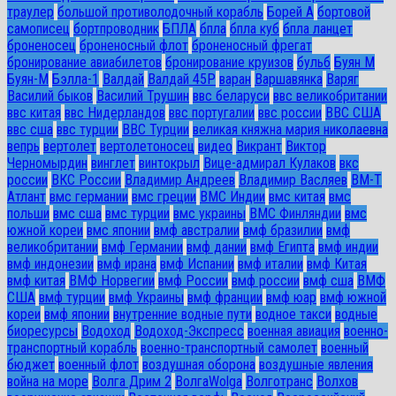
траулер
большой противолодочный корабль
Борей А
бортовой
самописец
бортпроводник
БПЛА
бпла
бпла куб
бпла ланцет
броненосец
броненосный флот
броненосный фрегат
бронирование авиабилетов
бронирование круизов
бульб
Буян М
Буян-М
Бэлла-1
Валдай
Валдай 45Р
варан
Варшавянка
Варяг
Василий быков
Василий Трушин
ввс беларуси
ввс великобритании
ввс китая
ввс Нидерландов
ввс португалии
ввс россии
ВВС США
ввс сша
ввс турции
ВВС Турции
великая княжна мария николаевна
вепрь
вертолет
вертолетоносец
видео
Викрант
Виктор
Черномырдин
винглет
винтокрыл
Вице-адмирал Кулаков
вкс
россии
ВКС России
Владимир Андреев
Владимир Васляев
ВМ-Т
Атлант
вмс германии
вмс греции
ВМС Индии
вмс китая
вмс
польши
вмс сша
вмс турции
вмс украины
ВМС Финляндии
вмс
южной кореи
вмс японии
вмф австралии
вмф бразилии
вмф
великобритании
вмф Германии
вмф дании
вмф Египта
вмф индии
вмф индонезии
вмф ирана
вмф Испании
вмф италии
вмф Китая
вмф китая
ВМФ Норвегии
вмф России
вмф россии
вмф сша
ВМФ
США
вмф турции
вмф Украины
вмф франции
вмф юар
вмф южной
кореи
вмф японии
внутренние водные пути
водное такси
водные
биоресурсы
Водоход
Водоход-Экспресс
военная авиация
военно-
транспортный корабль
военно-транспортный самолет
военный
бюджет
военный флот
воздушная оборона
воздушные явления
война на море
Волга Дрим 2
ВолгаWolga
Волготранс
Волхов