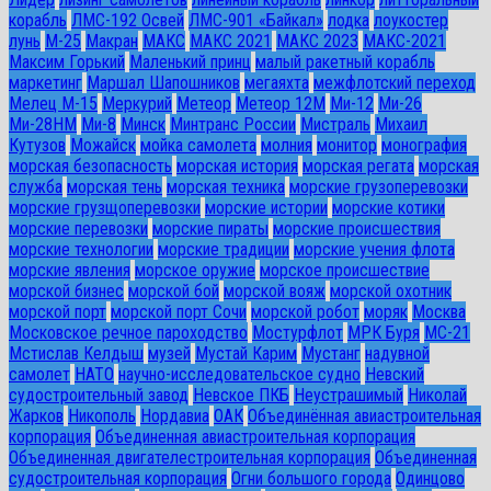
корабль
ЛМС-192 Освей
ЛМС-901 «Байкал»
лодка
лоукостер
лунь
М-25
Макран
МАКС
МАКС 2021
МАКС 2023
МАКС-2021
Максим Горький
Маленький принц
малый ракетный корабль
маркетинг
Маршал Шапошников
мегаяхта
межфлотский переход
Мелец М-15
Меркурий
Метеор
Метеор 12М
Ми-12
Ми-26
Ми-28HM
Ми-8
Минск
Минтранс России
Мистраль
Михаил
Кутузов
Можайск
мойка самолета
молния
монитор
монография
морская безопасность
морская история
морская регата
морская
служба
морская тень
морская техника
морские грузоперевозки
морские грузщоперевозки
морские истории
морские котики
морские перевозки
морские пираты
морские происшествия
морские технологии
морские традиции
морские учения флота
морские явления
морское оружие
морское происшествие
морской бизнес
морской бой
морской вояж
морской охотник
морской порт
морской порт Сочи
морской робот
моряк
Москва
Московское речное пароходство
Мостурфлот
МРК Буря
МС-21
Мстислав Келдыш
музей
Мустай Карим
Мустанг
надувной
самолет
НАТО
научно-исследовательское судно
Невский
судостроительный завод
Невское ПКБ
Неустрашимый
Николай
Жарков
Никополь
Нордавиа
ОАК
Объединённая авиастроительная
корпорация
Объединенная авиастроительная корпорация
Объединенная двигателестроительная корпорация
Объединенная
судостроительная корпорация
Огни большого города
Одинцово