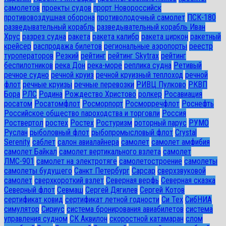
самолетов
проекты судов
прорт Новороссийск
противовоздушная оборона
противолодочный самолет
ПСК-180
разведывательный корабль
разведывательный корабль Иван
Хрус
разрез судна
ракета
ракета калибр
ракета циркон
ракетный
крейсер
распродажа билетов
региональные аэропорты
реестр
туроператоров
Резкий
рейтинг
рейтинг Skytrax
рейтинг
беспилотников
река Дон
река-море
реплика судна
Ретивый
речное судно
речной круиз
речной круизный теплоход
речной
флот
речные круизы
речные перевозки
РИВЦ Пулково
РКВП
Бора
РЛС
Родина
Рождество Христово
ролкер
Росавиация
росатом
Росатомфлот
Росморпорт
Росморречфлот
Роснефть
Российское общество пароходства и торговли
Россия
Роствертол
ростех
Ростех
Ростуризм
роторный парус
РУМО
Руслан
рыболовный флот
рыбопромысловый флот
Сrystal
Serenity
саблет
салон авиалайнера
самолет
самолет амфибия
самолет Байкал
самолет вертикального взлета
самолет
ЛМС-901
самолет на электротяге
самолетостроение
самолеты
самолеты будущего
Санкт Петербург
Сарсар
сверхзвуковой
самолет
сверхкороткий взлет
Северная верфь
Северная сказка
Северный флот
Севмаш
Сергей Дягилев
Сергей Котов
сертификат ковид
сертификат летной годности
Си Тех
СибНИА
симулятор
Сириус
система бронирования авиабилетов
система
управления судном
СК Аквилон
скоростной катамаран
слом