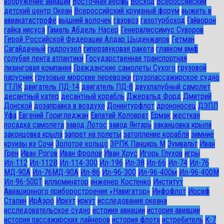
вооружение авиации
Восточная верфь
Восход
Всероссийский
детский центр Океан
Всероссийский круизный форум
выжить в
авиакатастрофе
вышний волочек
газовоз
газотурбоход
Гайворон
гайка иисуса
Гамаль Абдель Насер
Генералиссимус Суворов
Герой Российской Федерации Алдар Цыденжапов
Гетман
Сагайдачный
гидроузел
гиперзвуковая ракета
главком вмф
голубая лента атлантики
Государственная транспортная
лизинговая компания
Гражданские самолеты Сухого
грузовой
парусник
грузовые морские перевозки
грузопассажирское судно
ГТЛК
двигатель ПД-14
двигатель ПД-8
двухпалубный самолет
десантный катер
десантный корабль
Джеральд Форд
Дмитрий
Донской
дозаправка в воздухе
Донинтурфлот
дрононосец
ДЭПЛ
Уфа
Евгений Горигледжан
Евпатий Коловрат
Ермак
жесткая
посадка самолета
завод Лотос
завод Янтарь
заканцовка крыла
законцовка крыла
запрет на полеты
затопление корабля
зимние
круизы из Сочи
Золотое кольцо
ЗРПК Панцирь М
Зумвальт
Иван
Грен
Иван Рогов
Иван Фролов
Иван Хрус
Игорь Глухов
игры
Ил-112
Ил-112В
Ил-114-300
Ил-196
Ил-38
Ил-66
Ил-74
Ил-76
МД-90А
Ил-76МД-90А
Ил-86
Ил-96-300
Ил-96-400м
Ил-96-400М
Ил-96-500Т
иллюминатор
инженер Костенко
Институт
Авиационного приборостроения «Навигатор»
Инфофлот
Иосиф
Сталин
ИрАэро
Иркут
иркут
исследования океана
исследовательское судно
истоиия авиации
история авиации
история пассажирских лайнеров
история флота
истребитель
К-7