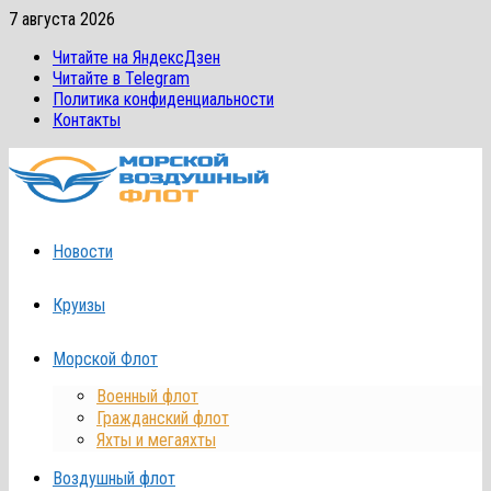
Перейти
7 августа 2026
к
Читайте на ЯндексДзен
содержимому
Читайте в Telegram
Политика конфиденциальности
Контакты
Новости
Круизы
Морской Флот
Военный флот
Гражданский флот
Яхты и мегаяхты
Воздушный флот