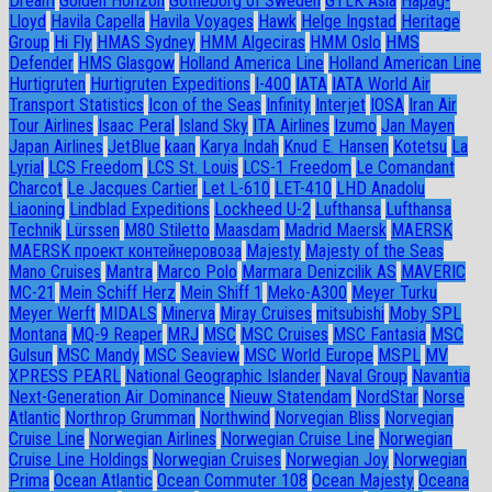
Dream
Golden Horizon
Götheborg of Sweden
GTLK Asia
Hapag-
Lloyd
Havila Capella
Havila Voyages
Hawk
Helge Ingstad
Heritage
Group
Hi Fly
HMAS Sydney
HMM Algeciras
HMM Oslo
HMS
Defender
HMS Glasgow
Holland America Line
Holland American Line
Hurtigruten
Hurtigruten Expeditions
I-400
IATA
IATA World Air
Transport Statistics
Icon of the Seas
Infinity
Interjet
IOSA
Iran Air
Tour Airlines
Isaac Peral
Island Sky
ITA Airlines
Izumo
Jan Mayen
Japan Airlines
JetBlue
kaan
Karya Indah
Knud E. Hansen
Kotetsu
La
Lyrial
LCS Freedom
LCS St. Louis
LCS-1 Freedom
Le Comandant
Charcot
Le Jacques Cartier
Let L-610
LET-410
LHD Anadolu
Liaoning
Lindblad Expeditions
Lockheed U-2
Lufthansa
Lufthansa
Technik
Lürssen
M80 Stiletto
Maasdam
Madrid Maersk
MAERSK
MAERSK проект контейнеровоза
Majesty
Majesty of the Seas
Mano Cruises
Mantra
Marco Polo
Marmara Denizcilik AS
MAVERIC
MC-21
Mein Schiff Herz
Mein Shiff 1
Meko-A300
Meyer Turku
Meyer Werft
MIDALS
Minerva
Miray Cruises
mitsubishi
Moby SPL
Montana
MQ-9 Reaper
MRJ
MSC
MSC Cruises
MSC Fantasia
MSC
Gulsun
MSC Mandy
MSC Seaview
MSC World Europe
MSPL
MV
XPRESS PEARL
National Geographic Islander
Naval Group
Navantia
Next-Generation Air Dominance
Nieuw Statendam
NordStar
Norse
Atlantic
Northrop Grumman
Northwind
Norvegian Bliss
Norvegian
Cruise Line
Norwegian Airlines
Norwegian Cruise Line
Norwegian
Cruise Line Holdings
Norwegian Cruises
Norwegian Joy
Norwegian
Prima
Ocean Atlantic
Ocean Commuter 108
Ocean Majesty
Oceana