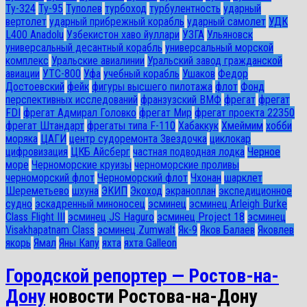
Ту-324
Ту-95
Туполев
турбоход
турбулентность
ударный
вертолет
ударный прибрежный корабль
ударный самолет
УДК
L400 Anadolu
Узбекистон хаво йуллари
УЗГА
Ульяновск
универсальный десантный корабль
универсальный морской
комплекс
Уральские авиалинии
Уральский завод гражданской
авиации
УТС-800
Уфа
учебный корабль
Ушаков
Федор
Достоевский
фейк
фигуры высшего пилотажа
флот
Фонд
перспективных исследований
франзузский ВМФ
фрегат
фрегат
FDI
фрегат Адмирал Головко
фрегат Мир
фрегат проекта 22350
фрегат Штандарт
фрегаты типа F-110
Хабаккук
Хмеймим
хобби
моряка
ЦАГИ
центр судоремонта Звездочка
циклокар
цифровизация
ЦКБ Айсберг
частная подводная лодка
Черное
море
Черноморские круизы
черноморские проливы
черноморский флот
Черноморский флот
Чхонан
шарклет
Шереметьево
шхуна
ЭКИП
Экоход
экраноплан
экспедиционное
судно
эскадренный миноносец
эсминец
эсминец Arleigh Burke
Class Flight III
эсминец JS Haguro
эсминец Project 18
эсминец
Visakhapatnam Class
эсминец Zumwalt
Як-9
Яков Балаев
Яковлев
якорь
Ямал
Яны Капу
яхта
яхта Galleon
Городской репортер — Ростов-на-
Дону
новости Ростова-на-Дону