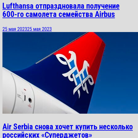
Lufthansa отпраздновала получение
600-го самолета семейства Airbus
25 мая 2023
25 мая 2023
Air Serbia снова хочет купить несколько
российских «Суперджетов»