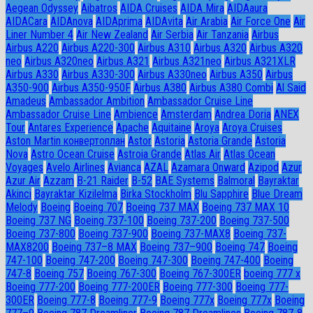
Aegean Odyssey
Aibatros
AIDA Cruises
AIDA Mira
AIDAaura
AIDACara
AIDAnova
AIDAprima
AIDAvita
Air Arabia
Air Force One
Air
Liner Number 4
Air New Zealand
Air Serbia
Air Tanzania
Airbus
Airbus A220
Airbus A220-300
Airbus A310
Airbus A320
Airbus A320
neo
Airbus A320neo
Airbus A321
Airbus A321neo
Airbus A321XLR
Airbus A330
Airbus A330-300
Airbus A330neo
Airbus A350
Airbus
A350-900
Airbus A350-950F
Airbus A380
Airbus A380 Combi
Al Said
Amadeus
Ambassador Ambition
Ambassador Cruise Line
Ambassador Сruise Line
Ambience
Amsterdam
Andrea Doria
ANEX
Tour
Antares Experience
Apache
Aquitaine
Aroya
Aroya Cruises
Aston Martin конвертоплан
Astor
Astoria
Astoria Grande
Astoria
Nova
Astro Ocean Cruise
Astroia Grande
Atlas Air
Atlas Ocean
Voyages
Avelo Airlines
Avianca
AZAL
Azamara Onward
Azipod
Azur
Azur Air
Azzam
B-21 Raider
B-52
BAE Systems
Balmoral
Bayraktar
Akinci
Bayraktar Kizilelma
Birka Stockholm
Blu Sapphire
Blue Dream
Melody
Boeing
Boeing 707
Boeing 737 MAX
Boeing 737 MAX 10
Boeing 737 NG
Boeing 737-100
Boeing 737-200
Boeing 737-500
Boeing 737-800
Boeing 737-900
Boeing 737-MAX8
Boeing 737-
MAX8200
Boeing 737–8 MAX
Boeing 737–900
Boeing 747
Boeing
747-100
Boeing 747-200
Boeing 747-300
Boeing 747-400
Boeing
747-8
Boeing 757
Boeing 767-300
Boeing 767-300ER
boeing 777 x
Boeing 777-200
Boeing 777-200ER
Boeing 777-300
Boeing 777-
300ER
Boeing 777-8
Boeing 777-9
Boeing 777x
Boeing 777х
Boeing