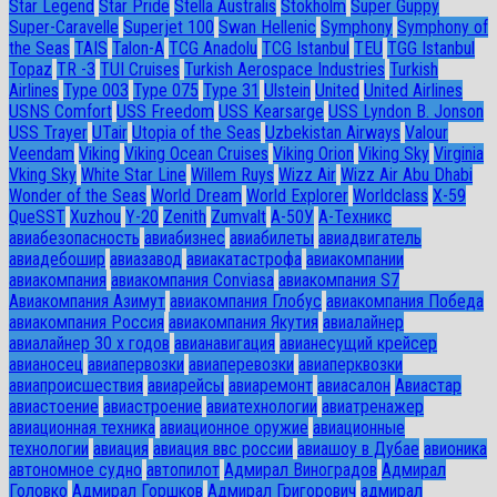
Star Legend
Star Pride
Stella Australis
Stokholm
Super Guppy
Super-Caravelle
Superjet 100
Swan Hellenic
Symphony
Symphony of
the Seas
TAIS
Talon-A
TCG Anadolu
TCG Istanbul
TEU
TGG Istanbul
Topaz
TR -3
TUI Cruises
Turkish Aerospace Industries
Turkish
Airlines
Type 003
Type 075
Type 31
Ulstein
United
United Airlines
USNS Comfort
USS Freedom
USS Kearsarge
USS Lyndon B. Jonson
USS Trayer
UTair
Utopia of the Seas
Uzbekistan Airways
Valour
Veendam
Viking
Viking Ocean Cruises
Viking Orion
Viking Sky
Virginia
Vking Sky
White Star Line
Willem Ruys
Wizz Air
Wizz Air Abu Dhabi
Wonder of the Seas
World Dream
World Explorer
Worldclass
X-59
QueSST
Xuzhou
Y-20
Zenith
Zumvalt
А-50У
А-Техникс
авиабезопасность
авиабизнес
авиабилеты
авиадвигатель
авиадебошир
авиазавод
авиакатастрофа
авиакомпании
авиакомпания
авиакомпания Conviasa
авиакомпания S7
Авиакомпания Азимут
авиакомпания Глобус
авиакомпания Победа
авиакомпания Россия
авиакомпания Якутия
авиалайнер
авиалайнер 30 х годов
авианавигация
авианесущий крейсер
авианосец
авиапервозки
авиаперевозки
авиаперквозки
авиапроисшествия
авиарейсы
авиаремонт
авиасалон
Авиастар
авиастоение
авиастроение
авиатехнологии
авиатренажер
авиационная техника
авиационное оружие
авиационные
технологии
авиация
авиация ввс россии
авиашоу в Дубае
авионика
автономное судно
автопилот
Адмирал Виноградов
Адмирал
Головко
Адмирал Горшков
Адмирал Григорович
адмирал