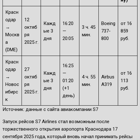
ну)
Красн
одар
12
Кажд
16:20
Boeing
от 16
→
октяб
3 ч. 45
ые 3
—
737-
859
Москв
ря
мин.
дня
20:05
800
руб.
а
2025 г.
(DME)
Красн
16:25
одар
27
Кажд
—
от 16
→
октяб
4 ч. 55
Airbus
ые 3
01:20
113
Новос
ря
мин.
A319
дня
(+1
руб.
ибирс
2025 г.
день)
к
Источник: данные с сайта авиакомпании S7
Запуск рейсов S7 Airlines стал возможным после
торжественного открытия аэропорта Краснодара 17
сентября 2025 года, который вновь начал принимать рейсы