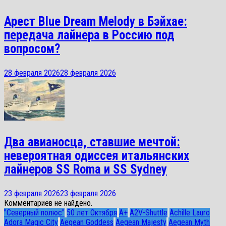
Арест Blue Dream Melody в Бэйхае:
передача лайнера в Россию под
вопросом?
28 февраля 2026
28 февраля 2026
Два авианосца, ставшие мечтой:
невероятная одиссея итальянских
лайнеров SS Roma и SS Sydney
23 февраля 2026
23 февраля 2026
Комментариев не найдено.
"Северный полюс"
50 лет Октября
A+
A2V-Shuttle
Achille Lauro
Adora Magic City
Aegean Goddess
Aegean Majesty
Aegean Myth