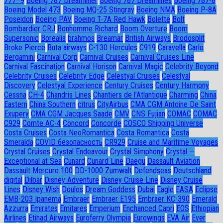
777–9
Boeing 787 Dreamliner
Boeing 787 Dreamlines
Boeing 787-8
Boeing Model 473
Boeing MQ-25 Stingray
Boeing NMA
Boeing P-8A
Poseidon
Boeing PAV
Boeing T-7A Red Hawk
Bolette
Bolt
Bombardier CRJ
Bonhomme Richard
Boom Overture
Boom
Supersonic
Borealis
brahmos
Breamar
British Airways
Brodosplit
Broke Pierce
Buta airways
C-130 Hercules
C919
Caravella
Carlo
Bergamini
Carnival Corp
Carnival Cruises
Carnival Cruises Line
Carnival Fascination
Carnival Horison
Carnival Magic
Celebrity Beyond
Celebrity Cruises
Celebrity Edge
Celestyal Cruises
Celestyal
Discovery
Celestyal Experience
Century Cruises
Century Harmony
Cessna
CH-4
Chandris Lines
Chantiers de l’Atlantique
Charming
China
Eastern
China Southern
citrus
CityAirbus
CMA CGM Antoine De Saint
Exupery
CMA CGM Jacques Saade
CMV
CNS Fujian
COMAC
COMAC
C929
Comte AC-4
Concord
Concorde
COSCO Shipping Universe
Costa Cruises
Costa NeoRomantica
Costa Romantica
Costa
Smeralda
COVID безопасность
CR929
Cruise and Maritime Voyages
Crystal Cruises
Crystal Endeavour
Crystal Simphony
Crystal —
Exceptional at Sea
Cunard
Cunard Line
Daegu
Dassault Aviation
Dassault Mercure 100
DD-1000 Zumwalt
Defendseas
Deutschland
digital
Dilbar
Disney Adventure
Disney Cruise Line
Disney Cruise
Lines
Disney Wish
Doulos
Dream Goddess
Dubai
Eagle
EASA
Eclipse
EMB-203 Ipanema
Embraer
Embraer E195
Embraer KC-390
Emerald
Azzurra
Emirates
Emitares
Emperium
Enchanced Capri
EOS
Ethiopian
Airlines
Etihad Airways
Euroferry Olympia
Eurowings
EVA Air
Ever