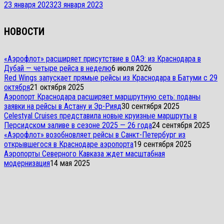
23 января 2023
23 января 2023
НОВОСТИ
«Аэрофлот» расширяет присутствие в ОАЭ: из Краснодара в
Дубай — четыре рейса в неделю
6 июля 2026
Red Wings запускает прямые рейсы из Краснодара в Батуми с 29
октября
21 октября 2025
Аэропорт Краснодара расширяет маршрутную сеть: поданы
заявки на рейсы в Астану и Эр-Рияд
30 сентября 2025
Celestyal Cruises представила новые круизные маршруты в
Персидском заливе в сезоне 2025 — 26 года
24 сентября 2025
«Аэрофлот» возобновляет рейсы в Санкт-Петербург из
открывшегося в Краснодаре аэропорта
19 сентября 2025
Аэропорты Северного Кавказа ждет масштабная
модернизация
14 мая 2025