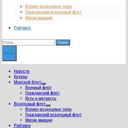
Военно-воздушные силы
Гражданский воздушный флот
Малая авиация
Рейтинги
Найти:
Меню
Новости
Круизы
Морской Флот
Показать
Военный флот
подменю
Гражданский флот
Яхты и мегаяхты
Воздушный флот
Показать
Военно-воздушные силы
подменю
Гражданский воздушный флот
Малая авиация
Рейтинги