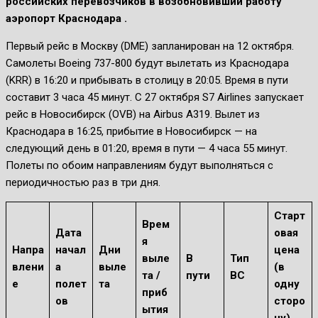
российских перевозчиков в возобновивший работу
аэропорт Краснодара .
Первый рейс в Москву (DME) запланирован на 12 октября.
Самолеты Boeing 737-800 будут вылетать из Краснодара
(KRR) в 16:20 и прибывать в столицу в 20:05. Время в пути
составит 3 часа 45 минут. С 27 октября S7 Airlines запускает
рейс в Новосибирск (OVB) на Airbus A319. Вылет из
Краснодара в 16:25, прибытие в Новосибирск — на
следующий день в 01:20, время в пути — 4 часа 55 минут.
Полеты по обоим направлениям будут выполняться с
периодичностью раз в три дня.
Старт
Врем
Дата
овая
я
Напра
начал
Дни
цена
выле
В
Тип
влени
а
выле
(в
та /
пути
ВС
е
полет
та
одну
приб
ов
сторо
ытия