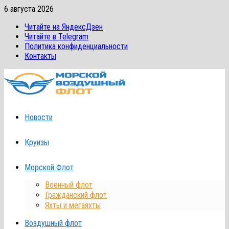
Перейти
6 августа 2026
к
Читайте на ЯндексДзен
содержимому
Читайте в Telegram
Политика конфиденциальности
Контакты
Новости
Круизы
Морской Флот
Военный флот
Гражданский флот
Яхты и мегаяхты
Воздушный флот