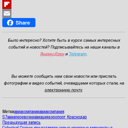
Pinterest
Flipboard
Share
Email
Было интересно? Хотите быть в курсе самых интересных
событий и новостей? Подписывайтесь на наши каналы в
ЯндексДзен
и
Telegram
.
Вы можете сообщить нам свои новости или прислать
фотографии и видео событий, очевидцами которых стали, на
электронную почту
.
Метки
авиакомпании
авиакомпания
S7
авиаперевозки
авиация
аэропорт Краснодар
Навигация
Предыдущая
Предыдущая запись
запись:
Celestyal Cruises представила новые круизные маршруты в