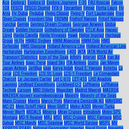
Ace
Explora I
Explora III
Explora Journeys
F-35
F4U Корсар
Falcon
10X
FESCO
FESCO Diomid
FFX-II
Fincantieri
Finnair
Flotta Lauro
Fly
Arna
Fly Dubai
Flydubai
Flying Clipper
Flying-V
Fort Lauderdale
Fred
Olsen Cruises
Freedom Ship
FREMM
Fridtjof Nansen
Fritjof Nansen
Funchal
Gemini
Genting Dream Cruises
Georgian Airways
Global
Dream
Golden Horizon
Götheborg of Sweden
GTLK Asia
Hapag-
Lloyd
Havila Capella
Havila Voyages
Hawk
Helge Ingstad
Heritage
Group
Hi Fly
HMAS Sydney
HMM Algeciras
HMM Oslo
HMS
Defender
HMS Glasgow
Holland America Line
Holland American Line
Hurtigruten
Hurtigruten Expeditions
I-400
IATA
IATA World Air
Transport Statistics
Icon of the Seas
Infinity
Interjet
IOSA
Iran Air
Tour Airlines
Isaac Peral
Island Sky
ITA Airlines
Izumo
Jan Mayen
Japan Airlines
JetBlue
kaan
Karya Indah
Knud E. Hansen
Kotetsu
La
Lyrial
LCS Freedom
LCS St. Louis
LCS-1 Freedom
Le Comandant
Charcot
Le Jacques Cartier
Let L-610
LET-410
LHD Anadolu
Liaoning
Lindblad Expeditions
Lockheed U-2
Lufthansa
Lufthansa
Technik
Lürssen
M80 Stiletto
Maasdam
Madrid Maersk
MAERSK
MAERSK проект контейнеровоза
Majesty
Majesty of the Seas
Mano Cruises
Mantra
Marco Polo
Marmara Denizcilik AS
MAVERIC
MC-21
Mein Schiff Herz
Mein Shiff 1
Meko-A300
Meyer Turku
Meyer Werft
MIDALS
Minerva
Miray Cruises
mitsubishi
Moby SPL
Montana
MQ-9 Reaper
MRJ
MSC
MSC Cruises
MSC Fantasia
MSC
Gulsun
MSC Mandy
MSC Seaview
MSC World Europe
MSPL
MV
XPRESS PEARL
National Geographic Islander
Naval Group
Navantia