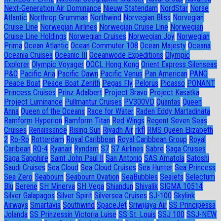
Next-Generation Air Dominance
Nieuw Statendam
NordStar
Norse
Atlantic
Northrop Grumman
Northwind
Norvegian Bliss
Norvegian
Cruise Line
Norwegian Airlines
Norwegian Cruise Line
Norwegian
Cruise Line Holdings
Norwegian Cruises
Norwegian Joy
Norwegian
Prima
Ocean Atlantic
Ocean Commuter 108
Ocean Majesty
Oceana
Oceania Cruises
Oceanic III
Oceanwode Expeditions
Olympic
Explorer
Olympic Voyager
OOCL Hong Kong
Orient Express Silenseas
P&O
Pacific Aria
Pacific Dawn
Pacific Venus
Pan American
PANG
Peace Boat
Peace Boat Zenith
Pegas Fly
Pelorus
Picasso
PONANT
Princess Cruises
Prinz Adalbert
Project Bravo
Project Kasatka
Project Luminance
Pullmantur Cruises
PV300VD
Quantas
Queen
Anna
Queen of the Oceans
Race for Water
Raden Eddy Martadinata
Ramform Hyperion
Ramform Titan
Red Wings
Regent Seven Seas
Cruises
Renaissance
Rising Sun
Riyadh Air
rkfl
RMS Queen Elizabeth
2
Ro-Ro
Rotterdam
Royal Caribbean
Royal Caribbean Group
Royal
Caribean
RQ-4
Ryanair
Ryndam
S7
S7 Airlines
Sabre
Saga Cruises
Saga Sapphire
Saint John Paul II
San Antonio
SAS Amatola
Satoshi
Saudi Cruises
Sea Cloud
Sea Cloud Cruises
Sea Hunter
Sea Princess
Sea Zero
Seabourn
Seabourn Ovation
SeaBubbles
Seajets
Selectum
Blu
Serene
SH Minerva
SH Vega
Shiandun
Shivalik
SIGMA 10514
Silver Galapagos
Silver Spirit
Silversea Cruises
SJ-100
Skylink
Airways
Smartavia
Southwind
SpaceJet
Sriwijaya Air
SS Principessa
Jolanda
SS Prinzessin Victoria Luise
SS St. Louis
SSJ 100
SSJ-NEW