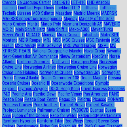
Charcot
Le Jacques Cartier
Let L-610
LET-410
LHD Anadolu
Liaoning
Lindblad Expeditions
Lockheed U-2
Lufthansa
Lufthansa
Technik
Lürssen
M80 Stiletto
Maasdam
Madrid Maersk
MAERSK
MAERSK проект контейнеровоза
Majesty
Majesty of the Seas
Mano Cruises
Mantra
Marco Polo
Marmara Denizcilik AS
MAVERIC
MC-21
Mein Schiff Herz
Mein Shiff 1
Meko-A300
Meyer Turku
Meyer Werft
MIDALS
Minerva
Miray Cruises
mitsubishi
Moby SPL
Montana
MQ-9 Reaper
MRJ
MSC
MSC Cruises
MSC Fantasia
MSC
Gulsun
MSC Mandy
MSC Seaview
MSC World Europe
MSPL
MV
XPRESS PEARL
National Geographic Islander
Naval Group
Navantia
Next-Generation Air Dominance
Nieuw Statendam
NordStar
Norse
Atlantic
Northrop Grumman
Northwind
Norvegian Bliss
Norvegian
Cruise Line
Norwegian Airlines
Norwegian Cruise Line
Norwegian
Cruise Line Holdings
Norwegian Cruises
Norwegian Joy
Norwegian
Prima
Ocean Atlantic
Ocean Commuter 108
Ocean Majesty
Oceana
Oceania Cruises
Oceanic III
Oceanwode Expeditions
Olympic
Explorer
Olympic Voyager
OOCL Hong Kong
Orient Express Silenseas
P&O
Pacific Aria
Pacific Dawn
Pacific Venus
Pan American
PANG
Peace Boat
Peace Boat Zenith
Pegas Fly
Pelorus
Picasso
PONANT
Princess Cruises
Prinz Adalbert
Project Bravo
Project Kasatka
Project Luminance
Pullmantur Cruises
PV300VD
Quantas
Queen
Anna
Queen of the Oceans
Race for Water
Raden Eddy Martadinata
Ramform Hyperion
Ramform Titan
Red Wings
Regent Seven Seas
Cruises
Renaissance
Rising Sun
Riyadh Air
rkfl
RMS Queen Elizabeth