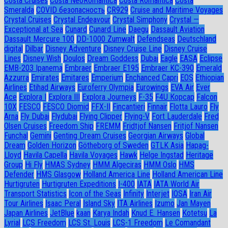
Costa Cruises
Costa NeoRomantica
Costa Romantica
Costa
Smeralda
COVID безопасность
CR929
Cruise and Maritime Voyages
Crystal Cruises
Crystal Endeavour
Crystal Simphony
Crystal —
Exceptional at Sea
Cunard
Cunard Line
Daegu
Dassault Aviation
Dassault Mercure 100
DD-1000 Zumwalt
Defendseas
Deutschland
digital
Dilbar
Disney Adventure
Disney Cruise Line
Disney Cruise
Lines
Disney Wish
Doulos
Dream Goddess
Dubai
Eagle
EASA
Eclipse
EMB-203 Ipanema
Embraer
Embraer E195
Embraer KC-390
Emerald
Azzurra
Emirates
Emitares
Emperium
Enchanced Capri
EOS
Ethiopian
Airlines
Etihad Airways
Euroferry Olympia
Eurowings
EVA Air
Ever
Ace
Explora I
Explora III
Explora Journeys
F-35
F4U Корсар
Falcon
10X
FESCO
FESCO Diomid
FFX-II
Fincantieri
Finnair
Flotta Lauro
Fly
Arna
Fly Dubai
Flydubai
Flying Clipper
Flying-V
Fort Lauderdale
Fred
Olsen Cruises
Freedom Ship
FREMM
Fridtjof Nansen
Fritjof Nansen
Funchal
Gemini
Genting Dream Cruises
Georgian Airways
Global
Dream
Golden Horizon
Götheborg of Sweden
GTLK Asia
Hapag-
Lloyd
Havila Capella
Havila Voyages
Hawk
Helge Ingstad
Heritage
Group
Hi Fly
HMAS Sydney
HMM Algeciras
HMM Oslo
HMS
Defender
HMS Glasgow
Holland America Line
Holland American Line
Hurtigruten
Hurtigruten Expeditions
I-400
IATA
IATA World Air
Transport Statistics
Icon of the Seas
Infinity
Interjet
IOSA
Iran Air
Tour Airlines
Isaac Peral
Island Sky
ITA Airlines
Izumo
Jan Mayen
Japan Airlines
JetBlue
kaan
Karya Indah
Knud E. Hansen
Kotetsu
La
Lyrial
LCS Freedom
LCS St. Louis
LCS-1 Freedom
Le Comandant