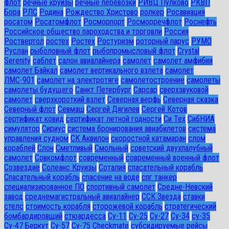
флот
речные круизы
речные перевозки
РИВЦ Пулково
РКВП
Бора
РЛС
Родина
Рождество Христово
ролкер
Росавиация
росатом
Росатомфлот
Росморпорт
Росморречфлот
Роснефть
Российское общество пароходства и торговли
Россия
Роствертол
ростех
Ростех
Ростуризм
роторный парус
РУМО
Руслан
рыболовный флот
рыбопромысловый флот
Сrystal
Serenity
саблет
салон авиалайнера
самолет
самолет амфибия
самолет Байкал
самолет вертикального взлета
самолет
ЛМС-901
самолет на электротяге
самолетостроение
самолеты
самолеты будущего
Санкт Петербург
Сарсар
сверхзвуковой
самолет
сверхкороткий взлет
Северная верфь
Северная сказка
Северный флот
Севмаш
Сергей Дягилев
Сергей Котов
сертификат ковид
сертификат летной годности
Си Тех
СибНИА
симулятор
Сириус
система бронирования авиабилетов
система
управления судном
СК Аквилон
скоростной катамаран
слом
кораблей
Слон
Сметливый
Смольный
советский двухпалубный
самолет
Совкомфлот
современный
современный военный флот
Созвездие
Солеанс Круизы
Соталия
спасательный корабль
Спасательный корабль
спасение на воде
спг танкер
специализированное ПО
спортивный самолет
Средне-Невский
завод
среднемагистральный авиалайнер
ССК Звезда
ставки
стелс
стоимость корабля
сторожевой корабль
стратегический
бомбардировщий
стюардесса
Су-11
Су-25
Су-27
Су-34
су-35
Су-47 Беркут
Су-57
Су-75 Checkmate
субсидируемые рейсы