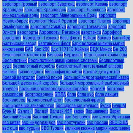
аэропорт Грозный
аэропорт Звартонц
аэропорт Казань
аэропорт
Краснодар
аэропорт Красноярск
аэропорт Левашево
аэропорт
минеральные воды
аэропорт Минеральные Воды
аэропорт
Новосибирск
аэропорт Новый Уренгой
аэропорт Платов
аэропорт
Симферополь
аэропорт Стамбул
аэропорт Толмачево
аэропорт
Элиста
аэропорты
Аэропорты Регионов
аэротакси
Аэрофлот
аэрофлот
Аэрофлот Техникс
база флота
Байкал
балкер
Балтийск
Балтийский завод
Балтийский флот
барк великая княжна мария
николаевна
БАС
бас 200
бдк 11711Э Кайман
БДК Минск
Бе-200
безопасность полетов
Белавиа
Бердянск
береговая охрана сша
беспилотник
Беспилотные авиационные системы
беспилотные
суда
беспилотный корабль
беспилотный летательный аппарат
беттинг
бизнес-джет
биография корабля
боевое дежурство
боевой вертолет
боевой поход
большой гидрографический катер
Большой десантный корабль
большой морозильный рыболовный
траулер
большой противолодочный корабль
Борей А
бортовой
самописец
бортпроводник
БПЛА
бпла
бпла куб
бпла ланцет
броненосец
броненосный флот
броненосный фрегат
бронирование авиабилетов
бронирование круизов
бульб
Буян М
Буян-М
Бэлла-1
Валдай
Валдай 45Р
варан
Варшавянка
Варяг
Василий быков
Василий Трушин
ввс беларуси
ввс великобритании
ввс китая
ввс Нидерландов
ввс португалии
ввс россии
ВВС США
ввс сша
ввс турции
ВВС Турции
великая княжна мария николаевна