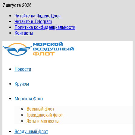
Перейти
7 августа 2026
к
Читайте на ЯндексДзен
содержимому
Читайте в Telegram
Политика конфиденциальности
Контакты
Новости
Круизы
Морской Флот
Военный флот
Гражданский флот
Яхты и мегаяхты
Воздушный флот