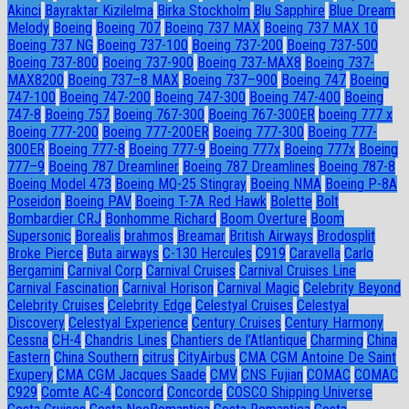
Akinci
Bayraktar Kizilelma
Birka Stockholm
Blu Sapphire
Blue Dream
Melody
Boeing
Boeing 707
Boeing 737 MAX
Boeing 737 MAX 10
Boeing 737 NG
Boeing 737-100
Boeing 737-200
Boeing 737-500
Boeing 737-800
Boeing 737-900
Boeing 737-MAX8
Boeing 737-
MAX8200
Boeing 737–8 MAX
Boeing 737–900
Boeing 747
Boeing
747-100
Boeing 747-200
Boeing 747-300
Boeing 747-400
Boeing
747-8
Boeing 757
Boeing 767-300
Boeing 767-300ER
boeing 777 x
Boeing 777-200
Boeing 777-200ER
Boeing 777-300
Boeing 777-
300ER
Boeing 777-8
Boeing 777-9
Boeing 777x
Boeing 777х
Boeing
777–9
Boeing 787 Dreamliner
Boeing 787 Dreamlines
Boeing 787-8
Boeing Model 473
Boeing MQ-25 Stingray
Boeing NMA
Boeing P-8A
Poseidon
Boeing PAV
Boeing T-7A Red Hawk
Bolette
Bolt
Bombardier CRJ
Bonhomme Richard
Boom Overture
Boom
Supersonic
Borealis
brahmos
Breamar
British Airways
Brodosplit
Broke Pierce
Buta airways
C-130 Hercules
C919
Caravella
Carlo
Bergamini
Carnival Corp
Carnival Cruises
Carnival Cruises Line
Carnival Fascination
Carnival Horison
Carnival Magic
Celebrity Beyond
Celebrity Cruises
Celebrity Edge
Celestyal Cruises
Celestyal
Discovery
Celestyal Experience
Century Cruises
Century Harmony
Cessna
CH-4
Chandris Lines
Chantiers de l’Atlantique
Charming
China
Eastern
China Southern
citrus
CityAirbus
CMA CGM Antoine De Saint
Exupery
CMA CGM Jacques Saade
CMV
CNS Fujian
COMAC
COMAC
C929
Comte AC-4
Concord
Concorde
COSCO Shipping Universe