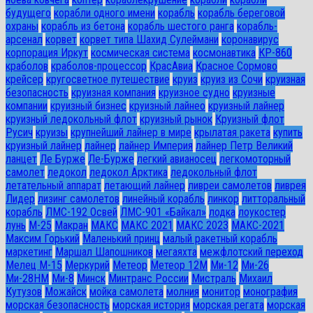
будущего
корабли одного имени
корабль
корабль береговой
охраны
корабль из бетона
корабль шестого ранга
корабль-
арсенал
корвет
корвет типа Шахид Сулеймани
коронавирус
корпорация Иркут
космическая система
космонавтика
КР-860
краболов
краболов-процессор
КрасАвиа
Красное Сормово
крейсер
кругосветное путешествие
круиз
круиз из Сочи
круизная
безопасность
круизная компания
круизное судно
круизные
компании
круизный бизнес
круизный лайнео
круизный лайнер
круизный ледокольный флот
круизный рынок
Круизный флот
Русич
круизы
крупнейший лайнер в мире
крылатая ракета
купить
круизный лайнер
лайнер
лайнер Империя
лайнер Петр Великий
ланцет
Ле Бурже
Ле-Бурже
легкий авианосец
легкомоторный
самолет
ледокол
ледокол Арктика
ледокольный флот
летательный аппарат
летающий лайнер
ливреи самолетов
ливрея
Лидер
лизинг самолетов
линейный корабль
линкор
литторальный
корабль
ЛМС-192 Освей
ЛМС-901 «Байкал»
лодка
лоукостер
лунь
М-25
Макран
МАКС
МАКС 2021
МАКС 2023
МАКС-2021
Максим Горький
Маленький принц
малый ракетный корабль
маркетинг
Маршал Шапошников
мегаяхта
межфлотский переход
Мелец М-15
Меркурий
Метеор
Метеор 12М
Ми-12
Ми-26
Ми-28HM
Ми-8
Минск
Минтранс России
Мистраль
Михаил
Кутузов
Можайск
мойка самолета
молния
монитор
монография
морская безопасность
морская история
морская регата
морская