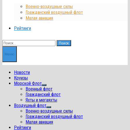
Военно-воздушные силы
Гражданский воздушный флот
Малая авиация
Рейтинги
Найти:
Меню
Новости
Круизы
Морской Флот
Показать
Военный флот
подменю
Гражданский флот
Яхты и мегаяхты
Воздушный флот
Показать
Военно-воздушные силы
подменю
Гражданский воздушный флот
Малая авиация
Рейтинги