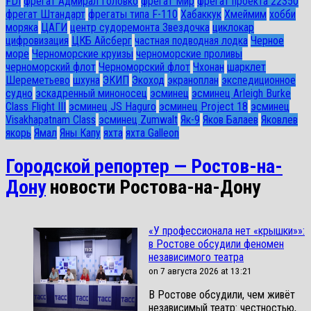
FDI
фрегат Адмирал Головко
фрегат Мир
фрегат проекта 22350
фрегат Штандарт
фрегаты типа F-110
Хабаккук
Хмеймим
хобби
моряка
ЦАГИ
центр судоремонта Звездочка
циклокар
цифровизация
ЦКБ Айсберг
частная подводная лодка
Черное
море
Черноморские круизы
черноморские проливы
черноморский флот
Черноморский флот
Чхонан
шарклет
Шереметьево
шхуна
ЭКИП
Экоход
экраноплан
экспедиционное
судно
эскадренный миноносец
эсминец
эсминец Arleigh Burke
Class Flight III
эсминец JS Haguro
эсминец Project 18
эсминец
Visakhapatnam Class
эсминец Zumwalt
Як-9
Яков Балаев
Яковлев
якорь
Ямал
Яны Капу
яхта
яхта Galleon
Городской репортер — Ростов-на-
Дону
новости Ростова-на-Дону
«У профессионала нет «крышки»»:
в Ростове обсудили феномен
независимого театра
on 7 августа 2026 at 13:21
В Ростове обсудили, чем живёт
независимый театр: честностью,