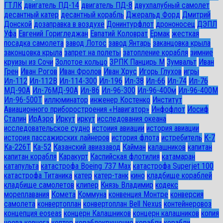
ГТЛК
двигатель ПД-14
двигатель ПД-8
двухпалубный самолет
десантный катер
десантный корабль
Джеральд Форд
Дмитрий
Донской
дозаправка в воздухе
Донинтурфлот
дрононосец
ДЭПЛ
Уфа
Евгений Горигледжан
Евпатий Коловрат
Ермак
жесткая
посадка самолета
завод Лотос
завод Янтарь
заканцовка крыла
законцовка крыла
запрет на полеты
затопление корабля
зимние
круизы из Сочи
Золотое кольцо
ЗРПК Панцирь М
Зумвальт
Иван
Грен
Иван Рогов
Иван Фролов
Иван Хрус
Игорь Глухов
игры
Ил-112
Ил-112В
Ил-114-300
Ил-196
Ил-38
Ил-66
Ил-74
Ил-76
МД-90А
Ил-76МД-90А
Ил-86
Ил-96-300
Ил-96-400м
Ил-96-400М
Ил-96-500Т
иллюминатор
инженер Костенко
Институт
Авиационного приборостроения «Навигатор»
Инфофлот
Иосиф
Сталин
ИрАэро
Иркут
иркут
исследования океана
исследовательское судно
истоиия авиации
история авиации
история пассажирских лайнеров
история флота
истребитель
К-7
Ка-226Т
Ка-52
Казанский авиазавод
Кайман
калашников
капитан
капитан корабля
Каракурт
Каспийская флотилия
катамаран
катапульта
катастрофа Boeing 737 Max
катастрофа Superjet 100
катастрофа Титаника
катер
катер-танк
кино
кладбище кораблей
кладбище самолетов
клипер
Князь Владимир
кодекс
мореплавания
Комета
Коммуна
конвенция Монтре
конверсия
самолета
конвертоплан
конвертоплан Bell Nexus
контейнеровоз
концепция eoseas
концерн Калашников
концерн калашников
копия
ноева ковчега
коптер
кораблекрушение
корабли
корабли