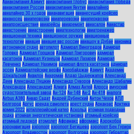
Авиакомпания Азимут
авиакомпания Глобус
авиакомпания Победа
авиакомпания Россия
авиакомпания Якутия
авиалайнер
авиалайнер 30 х годов
авианавигация
авианесущий крейсер
авианосец
авиапервозки
авиаперевозки
авиаперквозки
авиапроисшествия
авиарейсы
авиаремонт
авиасалон
Авиастар
авиастоение
авиастроение
авиатехнологии
авиатренажер
авиационная техника
авиационное оружие
авиационные
технологии
авиация
авиация ввс россии
авиашоу в Дубае
авионика
автономное судно
автопилот
Адмирал Виноградов
Адмирал
Головко
Адмирал Горшков
Адмирал Григорович
адмирал
касатонов
Адмирал Кузнецов
Адмирал Лазарев
Адмирал
Левченко
Адмирал Нахимов
адмирал флота касатонов
адмирал
эссен
Адмиралтейские верфи
Азербайджан
Азимут
Академик
Шокальский
Аквилон
Аккерман
Алдар Цыденжапов
Александр
Деев
Александр Пушкин
Александр Суворов
Александр Шабалин
Александра
Александрит
Алиага
Алмаз Антей
Алроса
амурский
судостроительный завод
Ан-124
Ан-148
Ан-2
Ан-418
аналоги
Airbus A380
Анвар Садат
Андрей Дубенский
Антон Чехов
АПЛ
Белгород
Аргус
аренда самолета
арест судна
Арканзас
Арктика
армия 2022
артиллерийский катер
Аскольд
атомная подводная
лодка
атомная энергетическая установка
атомный крейсер
атомный ледокол
атомолет
Афрамакс
афромакс
Аэрокобра
аэронавигация
аэропорт
аэропорт Бегишево
аэропорт Бен Гурион
Аэропорт Владивосток
аэропорт Волгоград
аэропорт Гибралтар