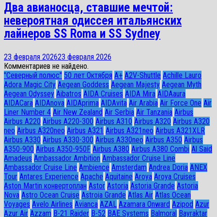
Два авианосца, ставшие мечтой:
невероятная одиссея итальянских
лайнеров SS Roma и SS Sydney
23 февраля 2026
23 февраля 2026
Комментариев не найдено.
"Северный полюс"
50 лет Октября
A+
A2V-Shuttle
Achille Lauro
Adora Magic City
Aegean Goddess
Aegean Majesty
Aegean Myth
Aegean Odyssey
Aibatros
AIDA Cruises
AIDA Mira
AIDAaura
AIDACara
AIDAnova
AIDAprima
AIDAvita
Air Arabia
Air Force One
Air
Liner Number 4
Air New Zealand
Air Serbia
Air Tanzania
Airbus
Airbus A220
Airbus A220-300
Airbus A310
Airbus A320
Airbus A320
neo
Airbus A320neo
Airbus A321
Airbus A321neo
Airbus A321XLR
Airbus A330
Airbus A330-300
Airbus A330neo
Airbus A350
Airbus
A350-900
Airbus A350-950F
Airbus A380
Airbus A380 Combi
Al Said
Amadeus
Ambassador Ambition
Ambassador Cruise Line
Ambassador Сruise Line
Ambience
Amsterdam
Andrea Doria
ANEX
Tour
Antares Experience
Apache
Aquitaine
Aroya
Aroya Cruises
Aston Martin конвертоплан
Astor
Astoria
Astoria Grande
Astoria
Nova
Astro Ocean Cruise
Astroia Grande
Atlas Air
Atlas Ocean
Voyages
Avelo Airlines
Avianca
AZAL
Azamara Onward
Azipod
Azur
Azur Air
Azzam
B-21 Raider
B-52
BAE Systems
Balmoral
Bayraktar