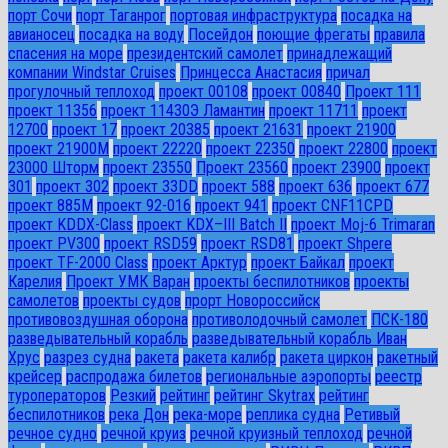
порт Сочи
порт Таганрог
портовая инфраструктура
посадка на
авианосец
посадка на воду
Посейдон
поющие фрегаты
правила
спасения на море
президентский самолет
принадлежащий
компании Windstar Cruises
Принцесса Анастасия
причал
прогулочный теплоход
проект 00108
проект 00840
Проект 111
проект 11356
проект 11430Э Ламантин
проект 11711
проект
12700
проект 17
проект 20385
проект 21631
проект 21900
проект 21900М
проект 22220
проект 22350
проект 22800
проект
23000 Шторм
проект 23550
Проект 23560
проект 23900
проект
301
проект 302
проект 33DD
проект 588
проект 636
проект 677
проект 885М
проект 92-016
проект 941
проект CNF11CPD
проект KDDX-Class
проект KDX–III Batch II
проект Moj-6 Trimaran
проект PV300
проект RSD59
проект RSD81
проект Shpere
проект TF-2000 Class
проект Арктур
проект Байкал
проект
Карелия
Проект УМК Варан
проекты беспилотников
проекты
самолетов
проекты судов
прорт Новороссийск
противовоздушная оборона
противолодочный самолет
ПСК-180
разведывательный корабль
разведывательный корабль Иван
Хрус
разрез судна
ракета
ракета калибр
ракета циркон
ракетный
крейсер
распродажа билетов
региональные аэропорты
реестр
туроператоров
Резкий
рейтинг
рейтинг Skytrax
рейтинг
беспилотников
река Дон
река-море
реплика судна
Ретивый
речное судно
речной круиз
речной круизный теплоход
речной