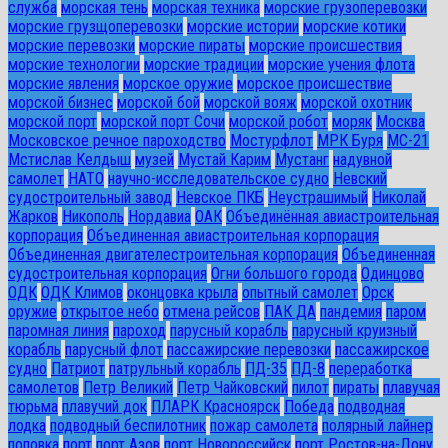
служба
морская тень
морская техника
морские грузоперевозки
морские грузщоперевозки
морские истории
морские котики
морские перевозки
морские пираты
морские происшествия
морские технологии
морские традиции
морские учения флота
морские явления
морское оружие
морское происшествие
морской бизнес
морской бой
морской вояж
морской охотник
морской порт
морской порт Сочи
морской робот
моряк
Москва
Московское речное пароходство
Мостурфлот
МРК Буря
МС-21
Мстислав Келдыш
музей
Мустай Карим
Мустанг
надувной
самолет
НАТО
научно-исследовательское судно
Невский
судостроительный завод
Невское ПКБ
Неустрашимый
Николай
Жарков
Никополь
Нордавиа
ОАК
Объединённая авиастроительная
корпорация
Объединенная авиастроительная корпорация
Объединенная двигателестроительная корпорация
Объединенная
судостроительная корпорация
Огни большого города
Одинцово
ОДК
ОДК Климов
оконцовка крыла
опытный самолет
Орск
оружие
открытое небо
отмена рейсов
ПАК ДА
пандемия
паром
паромная линия
пароход
парусный корабль
парусный круизный
корабль
парусный флот
пассажирские перевозки
пассажирское
судно
Патриот
патрульный корабль
ПД-35
ПД-8
переработка
самолетов
Петр Великий
Петр Чайковский
пилот
пираты
плавучая
тюрьма
плавучий док
ПЛАРК Красноярск
Победа
подводная
лодка
подводный беспилотник
пожар самолета
полярный лайнер
поповка
порт
порт Азов
порт Новороссийск
порт Ростов-на-Дону