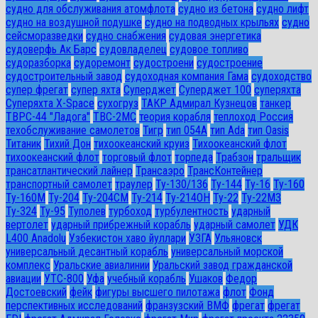
судно для обслуживания атомфлота
судно из бетона
судно лифт
судно на воздушной подушке
судно на подводных крыльях
судно
сейсморазведки
судно снабжения
судовая энергетика
судоверфь Ак Барс
судовладелец
судовое топливо
судоразборка
судоремонт
судостроени
судостроение
судостроительный завод
судоходная компания Гама
судоходство
супер фрегат
супер яхта
Суперджет
Суперджет 100
суперяхта
Суперяхта X-Space
сухогруз
ТАКР Адмирал Кузнецов
танкер
ТВРС-44 "Ладога"
ТВС-2МС
теория корабля
теплоход Россия
техобслуживание самолетов
Тигр
тип 054А
тип Ada
тип Oasis
Титаник
Тихий Дон
тихоокеанский круиз
Тихоокеанский флот
тихоокеанский флот
торговый флот
торпеда
Трабзон
тральщик
трансатлантический лайнер
Трансаэро
ТрансКонтейнер
транспортный самолет
траулер
Ту-130/136
Ту-144
Ту-16
Ту-160
Ту-160М
Ту-204
Ту-204СМ
Ту-214
Ту-214ОН
Ту-22
Ту-22М3
Ту-324
Ту-95
Туполев
турбоход
турбулентность
ударный
вертолет
ударный прибрежный корабль
ударный самолет
УДК
L400 Anadolu
Узбекистон хаво йуллари
УЗГА
Ульяновск
универсальный десантный корабль
универсальный морской
комплекс
Уральские авиалинии
Уральский завод гражданской
авиации
УТС-800
Уфа
учебный корабль
Ушаков
Федор
Достоевский
фейк
фигуры высшего пилотажа
флот
Фонд
перспективных исследований
франзузский ВМФ
фрегат
фрегат