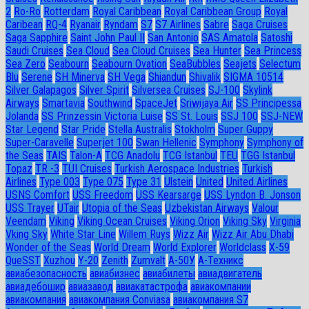
2
Ro-Ro
Rotterdam
Royal Caribbean
Royal Caribbean Group
Royal
Caribean
RQ-4
Ryanair
Ryndam
S7
S7 Airlines
Sabre
Saga Cruises
Saga Sapphire
Saint John Paul II
San Antonio
SAS Amatola
Satoshi
Saudi Cruises
Sea Cloud
Sea Cloud Cruises
Sea Hunter
Sea Princess
Sea Zero
Seabourn
Seabourn Ovation
SeaBubbles
Seajets
Selectum
Blu
Serene
SH Minerva
SH Vega
Shiandun
Shivalik
SIGMA 10514
Silver Galapagos
Silver Spirit
Silversea Cruises
SJ-100
Skylink
Airways
Smartavia
Southwind
SpaceJet
Sriwijaya Air
SS Principessa
Jolanda
SS Prinzessin Victoria Luise
SS St. Louis
SSJ 100
SSJ-NEW
Star Legend
Star Pride
Stella Australis
Stokholm
Super Guppy
Super-Caravelle
Superjet 100
Swan Hellenic
Symphony
Symphony of
the Seas
TAIS
Talon-A
TCG Anadolu
TCG Istanbul
TEU
TGG Istanbul
Topaz
TR -3
TUI Cruises
Turkish Aerospace Industries
Turkish
Airlines
Type 003
Type 075
Type 31
Ulstein
United
United Airlines
USNS Comfort
USS Freedom
USS Kearsarge
USS Lyndon B. Jonson
USS Trayer
UTair
Utopia of the Seas
Uzbekistan Airways
Valour
Veendam
Viking
Viking Ocean Cruises
Viking Orion
Viking Sky
Virginia
Vking Sky
White Star Line
Willem Ruys
Wizz Air
Wizz Air Abu Dhabi
Wonder of the Seas
World Dream
World Explorer
Worldclass
X-59
QueSST
Xuzhou
Y-20
Zenith
Zumvalt
А-50У
А-Техникс
авиабезопасность
авиабизнес
авиабилеты
авиадвигатель
авиадебошир
авиазавод
авиакатастрофа
авиакомпании
авиакомпания
авиакомпания Conviasa
авиакомпания S7