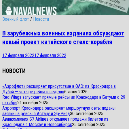
Военный флот
/
Новости
В зарубежных военных изданиях обсуждают
новый проект китайского стелс-корабля
17 февраля 2022
17 февраля 2022
НОВОСТИ
«Аэрофлот» расширяет присутствие в ОАЭ: из Краснодара в
Дубай — четыре рейса в неделю
6 июля 2026
Red Wings запускает прямые рейсы из Краснодара в Батуми с 29
октября
21 октября 2025
Аэропорт Краснодара расширяет маршрутную сеть: поданы
заявки на рейсы в Астану и Эр-Рияд
30 сентября 2025
Авиакомпания S7 Airlines открывает продажи билетов из
Краснодара в Москву и Новосибирск
25 сентября 2025