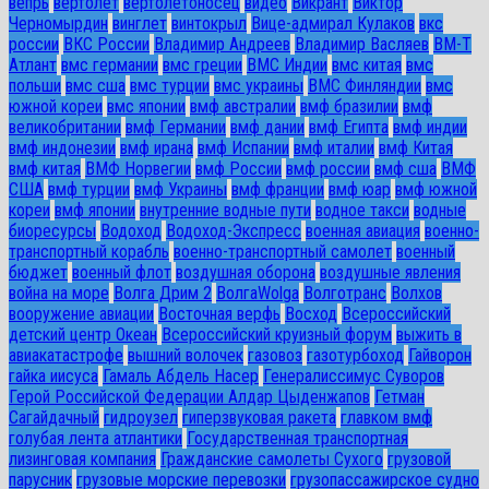
вепрь
вертолет
вертолетоносец
видео
Викрант
Виктор
Черномырдин
винглет
винтокрыл
Вице-адмирал Кулаков
вкс
россии
ВКС России
Владимир Андреев
Владимир Васляев
ВМ-Т
Атлант
вмс германии
вмс греции
ВМС Индии
вмс китая
вмс
польши
вмс сша
вмс турции
вмс украины
ВМС Финляндии
вмс
южной кореи
вмс японии
вмф австралии
вмф бразилии
вмф
великобритании
вмф Германии
вмф дании
вмф Египта
вмф индии
вмф индонезии
вмф ирана
вмф Испании
вмф италии
вмф Китая
вмф китая
ВМФ Норвегии
вмф России
вмф россии
вмф сша
ВМФ
США
вмф турции
вмф Украины
вмф франции
вмф юар
вмф южной
кореи
вмф японии
внутренние водные пути
водное такси
водные
биоресурсы
Водоход
Водоход-Экспресс
военная авиация
военно-
транспортный корабль
военно-транспортный самолет
военный
бюджет
военный флот
воздушная оборона
воздушные явления
война на море
Волга Дрим 2
ВолгаWolga
Волготранс
Волхов
вооружение авиации
Восточная верфь
Восход
Всероссийский
детский центр Океан
Всероссийский круизный форум
выжить в
авиакатастрофе
вышний волочек
газовоз
газотурбоход
Гайворон
гайка иисуса
Гамаль Абдель Насер
Генералиссимус Суворов
Герой Российской Федерации Алдар Цыденжапов
Гетман
Сагайдачный
гидроузел
гиперзвуковая ракета
главком вмф
голубая лента атлантики
Государственная транспортная
лизинговая компания
Гражданские самолеты Сухого
грузовой
парусник
грузовые морские перевозки
грузопассажирское судно