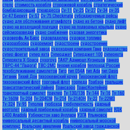
стелс
стоимость корабля
сторожевой корабль
стратегический
бомбардировщий
стюардесса
Су-11
Су-25
Су-27
Су-34
су-35
Су-47 Беркут
Су-57
Су-75 Checkmate
субсидируемые рейсы
судно для обслуживания атомфлота
судно из бетона
судно лифт
судно на воздушной подушке
судно на подводных крыльях
судно
сейсморазведки
судно снабжения
судовая энергетика
судоверфь Ак Барс
судовладелец
судовое топливо
судоразборка
судоремонт
судостроени
судостроение
судостроительный завод
судоходная компания Гама
судоходство
супер фрегат
супер яхта
Суперджет
Суперджет 100
суперяхта
Суперяхта X-Space
сухогруз
ТАКР Адмирал Кузнецов
танкер
ТВРС-44 "Ладога"
ТВС-2МС
теория корабля
теплоход Россия
техобслуживание самолетов
Тигр
тип 054А
тип Ada
тип Oasis
Титаник
Тихий Дон
тихоокеанский круиз
Тихоокеанский флот
тихоокеанский флот
торговый флот
торпеда
Трабзон
тральщик
трансатлантический лайнер
Трансаэро
ТрансКонтейнер
транспортный самолет
траулер
Ту-130/136
Ту-144
Ту-16
Ту-160
Ту-160М
Ту-204
Ту-204СМ
Ту-214
Ту-214ОН
Ту-22
Ту-22М3
Ту-324
Ту-95
Туполев
турбоход
турбулентность
ударный
вертолет
ударный прибрежный корабль
ударный самолет
УДК
L400 Anadolu
Узбекистон хаво йуллари
УЗГА
Ульяновск
универсальный десантный корабль
универсальный морской
комплекс
Уральские авиалинии
Уральский завод гражданской