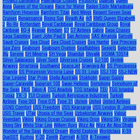
Project Luminance
Pullmantur Cruises
PV300VD
Quantas
Queen
Anna
Queen of the Oceans
Race for Water
Raden Eddy Martadinata
Ramform Hyperion
Ramform Titan
Red Wings
Regent Seven Seas
Cruises
Renaissance
Rising Sun
Riyadh Air
rkfl
RMS Queen Elizabeth
2
Ro-Ro
Rotterdam
Royal Caribbean
Royal Caribbean Group
Royal
Caribean
RQ-4
Ryanair
Ryndam
S7
S7 Airlines
Sabre
Saga Cruises
Saga Sapphire
Saint John Paul II
San Antonio
SAS Amatola
Satoshi
Saudi Cruises
Sea Cloud
Sea Cloud Cruises
Sea Hunter
Sea Princess
Sea Zero
Seabourn
Seabourn Ovation
SeaBubbles
Seajets
Selectum
Blu
Serene
SH Minerva
SH Vega
Shiandun
Shivalik
SIGMA 10514
Silver Galapagos
Silver Spirit
Silversea Cruises
SJ-100
Skylink
Airways
Smartavia
Southwind
SpaceJet
Sriwijaya Air
SS Principessa
Jolanda
SS Prinzessin Victoria Luise
SS St. Louis
SSJ 100
SSJ-NEW
Star Legend
Star Pride
Stella Australis
Stokholm
Super Guppy
Super-Caravelle
Superjet 100
Swan Hellenic
Symphony
Symphony of
the Seas
TAIS
Talon-A
TCG Anadolu
TCG Istanbul
TEU
TGG Istanbul
Topaz
TR -3
TUI Cruises
Turkish Aerospace Industries
Turkish
Airlines
Type 003
Type 075
Type 31
Ulstein
United
United Airlines
USNS Comfort
USS Freedom
USS Kearsarge
USS Lyndon B. Jonson
USS Trayer
UTair
Utopia of the Seas
Uzbekistan Airways
Valour
Veendam
Viking
Viking Ocean Cruises
Viking Orion
Viking Sky
Virginia
Vking Sky
White Star Line
Willem Ruys
Wizz Air
Wizz Air Abu Dhabi
Wonder of the Seas
World Dream
World Explorer
Worldclass
X-59
QueSST
Xuzhou
Y-20
Zenith
Zumvalt
А-50У
А-Техникс