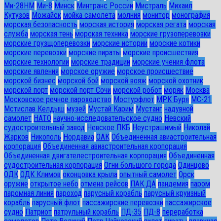
Ми-28HM
Ми-8
Минск
Минтранс России
Мистраль
Михаил
Кутузов
Можайск
мойка самолета
молния
монитор
монография
морская безопасность
морская история
морская регата
морская
служба
морская тень
морская техника
морские грузоперевозки
морские грузщоперевозки
морские истории
морские котики
морские перевозки
морские пираты
морские происшествия
морские технологии
морские традиции
морские учения флота
морские явления
морское оружие
морское происшествие
морской бизнес
морской бой
морской вояж
морской охотник
морской порт
морской порт Сочи
морской робот
моряк
Москва
Московское речное пароходство
Мостурфлот
МРК Буря
МС-21
Мстислав Келдыш
музей
Мустай Карим
Мустанг
надувной
самолет
НАТО
научно-исследовательское судно
Невский
судостроительный завод
Невское ПКБ
Неустрашимый
Николай
Жарков
Никополь
Нордавиа
ОАК
Объединённая авиастроительная
корпорация
Объединенная авиастроительная корпорация
Объединенная двигателестроительная корпорация
Объединенная
судостроительная корпорация
Огни большого города
Одинцово
ОДК
ОДК Климов
оконцовка крыла
опытный самолет
Орск
оружие
открытое небо
отмена рейсов
ПАК ДА
пандемия
паром
паромная линия
пароход
парусный корабль
парусный круизный
корабль
парусный флот
пассажирские перевозки
пассажирское
судно
Патриот
патрульный корабль
ПД-35
ПД-8
переработка