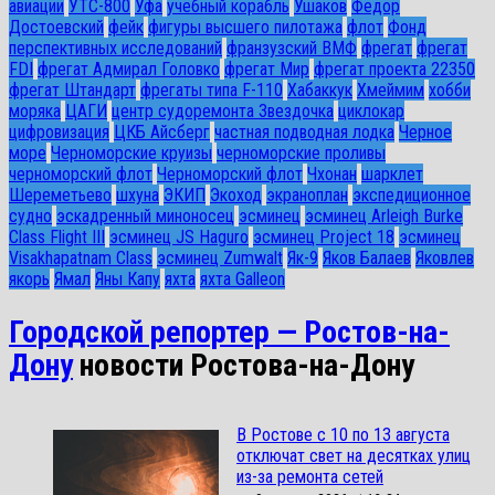
авиации
УТС-800
Уфа
учебный корабль
Ушаков
Федор
Достоевский
фейк
фигуры высшего пилотажа
флот
Фонд
перспективных исследований
франзузский ВМФ
фрегат
фрегат
FDI
фрегат Адмирал Головко
фрегат Мир
фрегат проекта 22350
фрегат Штандарт
фрегаты типа F-110
Хабаккук
Хмеймим
хобби
моряка
ЦАГИ
центр судоремонта Звездочка
циклокар
цифровизация
ЦКБ Айсберг
частная подводная лодка
Черное
море
Черноморские круизы
черноморские проливы
черноморский флот
Черноморский флот
Чхонан
шарклет
Шереметьево
шхуна
ЭКИП
Экоход
экраноплан
экспедиционное
судно
эскадренный миноносец
эсминец
эсминец Arleigh Burke
Class Flight III
эсминец JS Haguro
эсминец Project 18
эсминец
Visakhapatnam Class
эсминец Zumwalt
Як-9
Яков Балаев
Яковлев
якорь
Ямал
Яны Капу
яхта
яхта Galleon
Городской репортер — Ростов-на-
Дону
новости Ростова-на-Дону
В Ростове с 10 по 13 августа
отключат свет на десятках улиц
из-за ремонта сетей