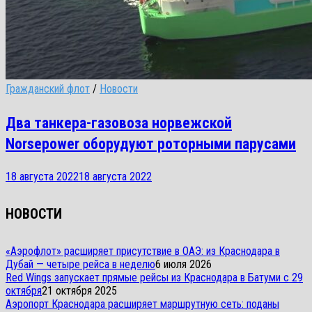
Гражданский флот
/
Новости
Два танкера-газовоза норвежской
Norsepower оборудуют роторными парусами
18 августа 2022
18 августа 2022
НОВОСТИ
«Аэрофлот» расширяет присутствие в ОАЭ: из Краснодара в
Дубай — четыре рейса в неделю
6 июля 2026
Red Wings запускает прямые рейсы из Краснодара в Батуми с 29
октября
21 октября 2025
Аэропорт Краснодара расширяет маршрутную сеть: поданы