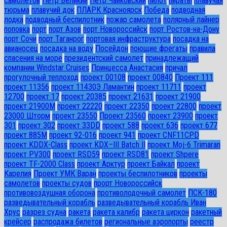
самолетов
Петр Великий
Петр Чайковский
пилот
пираты
плавучая
тюрьма
плавучий док
ПЛАРК Красноярск
Победа
подводная
лодка
подводный беспилотник
пожар самолета
полярный лайнер
поповка
порт
порт Азов
порт Новороссийск
порт Ростов-на-Дону
порт Сочи
порт Таганрог
портовая инфраструктура
посадка на
авианосец
посадка на воду
Посейдон
поющие фрегаты
правила
спасения на море
президентский самолет
принадлежащий
компании Windstar Cruises
Принцесса Анастасия
причал
прогулочный теплоход
проект 00108
проект 00840
Проект 111
проект 11356
проект 11430Э Ламантин
проект 11711
проект
12700
проект 17
проект 20385
проект 21631
проект 21900
проект 21900М
проект 22220
проект 22350
проект 22800
проект
23000 Шторм
проект 23550
Проект 23560
проект 23900
проект
301
проект 302
проект 33DD
проект 588
проект 636
проект 677
проект 885М
проект 92-016
проект 941
проект CNF11CPD
проект KDDX-Class
проект KDX–III Batch II
проект Moj-6 Trimaran
проект PV300
проект RSD59
проект RSD81
проект Shpere
проект TF-2000 Class
проект Арктур
проект Байкал
проект
Карелия
Проект УМК Варан
проекты беспилотников
проекты
самолетов
проекты судов
прорт Новороссийск
противовоздушная оборона
противолодочный самолет
ПСК-180
разведывательный корабль
разведывательный корабль Иван
Хрус
разрез судна
ракета
ракета калибр
ракета циркон
ракетный
крейсер
распродажа билетов
региональные аэропорты
реестр