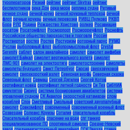
туроператоров
Резкий
рейтинг
рейтинг Skytrax
рейтинг
беспилотников
река Дон
река-море
реплика судна
Ретивый
речное судно
речной круиз
речной круизный теплоход
речной
флот
речные круизы
речные перевозки
РИВЦ Пулково
РКВП
Бора
РЛС
Родина
Рождество Христово
ролкер
Росавиация
росатом
Росатомфлот
Росморпорт
Росморречфлот
Роснефть
Российское общество пароходства и торговли
Россия
Роствертол
ростех
Ростех
Ростуризм
роторный парус
РУМО
Руслан
рыболовный флот
рыбопромысловый флот
Сrystal
Serenity
саблет
салон авиалайнера
самолет
самолет амфибия
самолет Байкал
самолет вертикального взлета
самолет
ЛМС-901
самолет на электротяге
самолетостроение
самолеты
самолеты будущего
Санкт Петербург
Сарсар
сверхзвуковой
самолет
сверхкороткий взлет
Северная верфь
Северная сказка
Северный флот
Севмаш
Сергей Дягилев
Сергей Котов
сертификат ковид
сертификат летной годности
Си Тех
СибНИА
симулятор
Сириус
система бронирования авиабилетов
система
управления судном
СК Аквилон
скоростной катамаран
слом
кораблей
Слон
Сметливый
Смольный
советский двухпалубный
самолет
Совкомфлот
современный
современный военный флот
Созвездие
Солеанс Круизы
Соталия
спасательный корабль
Спасательный корабль
спасение на воде
спг танкер
специализированное ПО
спортивный самолет
Средне-Невский
завод
среднемагистральный авиалайнер
ССК Звезда
ставки