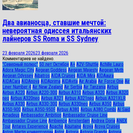
Два авианосца, ставшие мечтой:
невероятная одиссея итальянских
лайнеров SS Roma и SS Sydney
23 февраля 2026
23 февраля 2026
Комментариев не найдено.
"Северный полюс"
50 лет Октября
A+
A2V-Shuttle
Achille Lauro
Adora Magic City
Aegean Goddess
Aegean Majesty
Aegean Myth
Aegean Odyssey
Aibatros
AIDA Cruises
AIDA Mira
AIDAaura
AIDACara
AIDAnova
AIDAprima
AIDAvita
Air Arabia
Air Force One
Air
Liner Number 4
Air New Zealand
Air Serbia
Air Tanzania
Airbus
Airbus A220
Airbus A220-300
Airbus A310
Airbus A320
Airbus A320
neo
Airbus A320neo
Airbus A321
Airbus A321neo
Airbus A321XLR
Airbus A330
Airbus A330-300
Airbus A330neo
Airbus A350
Airbus
A350-900
Airbus A350-950F
Airbus A380
Airbus A380 Combi
Al Said
Amadeus
Ambassador Ambition
Ambassador Cruise Line
Ambassador Сruise Line
Ambience
Amsterdam
Andrea Doria
ANEX
Tour
Antares Experience
Apache
Aquitaine
Aroya
Aroya Cruises
Aston Martin конвертоплан
Astor
Astoria
Astoria Grande
Astoria