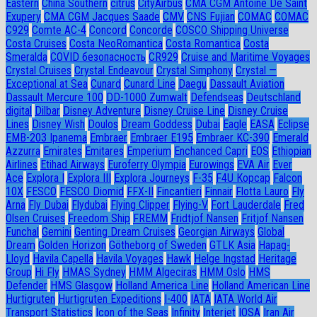
Eastern
China Southern
citrus
CityAirbus
CMA CGM Antoine De Saint
Exupery
CMA CGM Jacques Saade
CMV
CNS Fujian
COMAC
COMAC
C929
Comte AC-4
Concord
Concorde
COSCO Shipping Universe
Costa Cruises
Costa NeoRomantica
Costa Romantica
Costa
Smeralda
COVID безопасность
CR929
Cruise and Maritime Voyages
Crystal Cruises
Crystal Endeavour
Crystal Simphony
Crystal —
Exceptional at Sea
Cunard
Cunard Line
Daegu
Dassault Aviation
Dassault Mercure 100
DD-1000 Zumwalt
Defendseas
Deutschland
digital
Dilbar
Disney Adventure
Disney Cruise Line
Disney Cruise
Lines
Disney Wish
Doulos
Dream Goddess
Dubai
Eagle
EASA
Eclipse
EMB-203 Ipanema
Embraer
Embraer E195
Embraer KC-390
Emerald
Azzurra
Emirates
Emitares
Emperium
Enchanced Capri
EOS
Ethiopian
Airlines
Etihad Airways
Euroferry Olympia
Eurowings
EVA Air
Ever
Ace
Explora I
Explora III
Explora Journeys
F-35
F4U Корсар
Falcon
10X
FESCO
FESCO Diomid
FFX-II
Fincantieri
Finnair
Flotta Lauro
Fly
Arna
Fly Dubai
Flydubai
Flying Clipper
Flying-V
Fort Lauderdale
Fred
Olsen Cruises
Freedom Ship
FREMM
Fridtjof Nansen
Fritjof Nansen
Funchal
Gemini
Genting Dream Cruises
Georgian Airways
Global
Dream
Golden Horizon
Götheborg of Sweden
GTLK Asia
Hapag-
Lloyd
Havila Capella
Havila Voyages
Hawk
Helge Ingstad
Heritage
Group
Hi Fly
HMAS Sydney
HMM Algeciras
HMM Oslo
HMS
Defender
HMS Glasgow
Holland America Line
Holland American Line
Hurtigruten
Hurtigruten Expeditions
I-400
IATA
IATA World Air
Transport Statistics
Icon of the Seas
Infinity
Interjet
IOSA
Iran Air