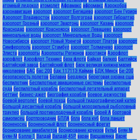
атомный ледокол
атомолет
Афрамакс
афромакс
Аэрокобра
аэронавигация
аэропорт
аэропорт Бегишево
аэропорт Бен Гурион
Аэропорт Владивосток
аэропорт Волгоград
аэропорт Гибралтар
аэропорт Грозный
аэропорт Звартонц
аэропорт Казань
аэропорт
Краснодар
аэропорт Красноярск
аэропорт Левашево
аэропорт
минеральные воды
аэропорт Минеральные Воды
аэропорт
Новосибирск
аэропорт Новый Уренгой
аэропорт Платов
аэропорт
Симферополь
аэропорт Стамбул
аэропорт Толмачево
аэропорт
Элиста
аэропорты
Аэропорты Регионов
аэротакси
Аэрофлот
аэрофлот
Аэрофлот Техникс
база флота
Байкал
балкер
Балтийск
Балтийский завод
Балтийский флот
барк великая княжна мария
николаевна
БАС
бас 200
бдк 11711Э Кайман
БДК Минск
Бе-200
безопасность полетов
Белавиа
Бердянск
береговая охрана сша
беспилотник
Беспилотные авиационные системы
беспилотные
суда
беспилотный корабль
беспилотный летательный аппарат
беттинг
бизнес-джет
биография корабля
боевое дежурство
боевой вертолет
боевой поход
большой гидрографический катер
Большой десантный корабль
большой морозильный рыболовный
траулер
большой противолодочный корабль
Борей А
бортовой
самописец
бортпроводник
БПЛА
бпла
бпла куб
бпла ланцет
броненосец
броненосный флот
броненосный фрегат
бронирование авиабилетов
бронирование круизов
бульб
Буян М
Буян-М
Бэлла-1
Валдай
Валдай 45Р
варан
Варшавянка
Варяг