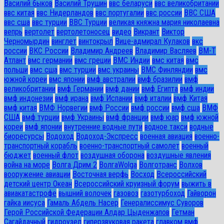
Василий быков
Василий Трушин
ввс беларуси
ввс великобритании
ввс китая
ввс Нидерландов
ввс португалии
ввс россии
ВВС США
ввс сша
ввс турции
ВВС Турции
великая княжна мария николаевна
вепрь
вертолет
вертолетоносец
видео
Викрант
Виктор
Черномырдин
винглет
винтокрыл
Вице-адмирал Кулаков
вкс
россии
ВКС России
Владимир Андреев
Владимир Васляев
ВМ-Т
Атлант
вмс германии
вмс греции
ВМС Индии
вмс китая
вмс
польши
вмс сша
вмс турции
вмс украины
ВМС Финляндии
вмс
южной кореи
вмс японии
вмф австралии
вмф бразилии
вмф
великобритании
вмф Германии
вмф дании
вмф Египта
вмф индии
вмф индонезии
вмф ирана
вмф Испании
вмф италии
вмф Китая
вмф китая
ВМФ Норвегии
вмф России
вмф россии
вмф сша
ВМФ
США
вмф турции
вмф Украины
вмф франции
вмф юар
вмф южной
кореи
вмф японии
внутренние водные пути
водное такси
водные
биоресурсы
Водоход
Водоход-Экспресс
военная авиация
военно-
транспортный корабль
военно-транспортный самолет
военный
бюджет
военный флот
воздушная оборона
воздушные явления
война на море
Волга Дрим 2
ВолгаWolga
Волготранс
Волхов
вооружение авиации
Восточная верфь
Восход
Всероссийский
детский центр Океан
Всероссийский круизный форум
выжить в
авиакатастрофе
вышний волочек
газовоз
газотурбоход
Гайворон
гайка иисуса
Гамаль Абдель Насер
Генералиссимус Суворов
Герой Российской Федерации Алдар Цыденжапов
Гетман
Сагайдачный
гидроузел
гиперзвуковая ракета
главком вмф