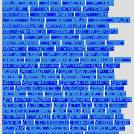
авиабезопасность
авиабизнес
авиабилеты
авиадвигатель
авиадебошир
авиазавод
авиакатастрофа
авиакомпании
авиакомпания
авиакомпания Conviasa
авиакомпания S7
Авиакомпания Азимут
авиакомпания Глобус
авиакомпания Победа
авиакомпания Россия
авиакомпания Якутия
авиалайнер
авиалайнер 30 х годов
авианавигация
авианесущий крейсер
авианосец
авиапервозки
авиаперевозки
авиаперквозки
авиапроисшествия
авиарейсы
авиаремонт
авиасалон
Авиастар
авиастоение
авиастроение
авиатехнологии
авиатренажер
авиационная техника
авиационное оружие
авиационные
технологии
авиация
авиация ввс россии
авиашоу в Дубае
авионика
автономное судно
автопилот
Адмирал Виноградов
Адмирал
Головко
Адмирал Горшков
Адмирал Григорович
адмирал
касатонов
Адмирал Кузнецов
Адмирал Лазарев
Адмирал
Левченко
Адмирал Нахимов
адмирал флота касатонов
адмирал
эссен
Адмиралтейские верфи
Азербайджан
Азимут
Академик
Шокальский
Аквилон
Аккерман
Алдар Цыденжапов
Александр
Деев
Александр Пушкин
Александр Суворов
Александр Шабалин
Александра
Александрит
Алиага
Алмаз Антей
Алроса
амурский
судостроительный завод
Ан-124
Ан-148
Ан-2
Ан-418
аналоги
Airbus A380
Анвар Садат
Андрей Дубенский
Антон Чехов
АПЛ
Белгород
Аргус
аренда самолета
арест судна
Арканзас
Арктика
армия 2022
артиллерийский катер
Аскольд
атомная подводная
лодка
атомная энергетическая установка
атомный крейсер