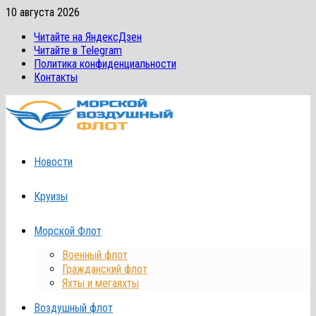
Перейти
10 августа 2026
к
Читайте на ЯндексДзен
содержимому
Читайте в Telegram
Политика конфиденциальности
Контакты
Новости
Круизы
Морской Флот
Военный флот
Гражданский флот
Яхты и мегаяхты
Воздушный флот