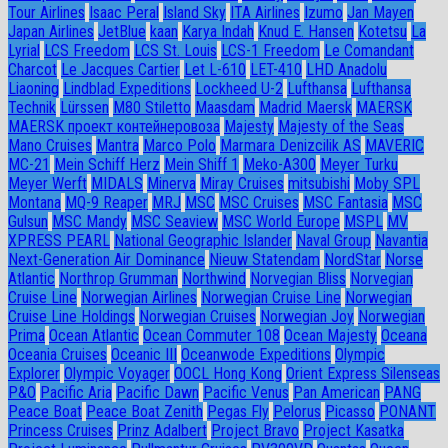
Tour Airlines
Isaac Peral
Island Sky
ITA Airlines
Izumo
Jan Mayen
Japan Airlines
JetBlue
kaan
Karya Indah
Knud E. Hansen
Kotetsu
La
Lyrial
LCS Freedom
LCS St. Louis
LCS-1 Freedom
Le Comandant
Charcot
Le Jacques Cartier
Let L-610
LET-410
LHD Anadolu
Liaoning
Lindblad Expeditions
Lockheed U-2
Lufthansa
Lufthansa
Technik
Lürssen
M80 Stiletto
Maasdam
Madrid Maersk
MAERSK
MAERSK проект контейнеровоза
Majesty
Majesty of the Seas
Mano Cruises
Mantra
Marco Polo
Marmara Denizcilik AS
MAVERIC
MC-21
Mein Schiff Herz
Mein Shiff 1
Meko-A300
Meyer Turku
Meyer Werft
MIDALS
Minerva
Miray Cruises
mitsubishi
Moby SPL
Montana
MQ-9 Reaper
MRJ
MSC
MSC Cruises
MSC Fantasia
MSC
Gulsun
MSC Mandy
MSC Seaview
MSC World Europe
MSPL
MV
XPRESS PEARL
National Geographic Islander
Naval Group
Navantia
Next-Generation Air Dominance
Nieuw Statendam
NordStar
Norse
Atlantic
Northrop Grumman
Northwind
Norvegian Bliss
Norvegian
Cruise Line
Norwegian Airlines
Norwegian Cruise Line
Norwegian
Cruise Line Holdings
Norwegian Cruises
Norwegian Joy
Norwegian
Prima
Ocean Atlantic
Ocean Commuter 108
Ocean Majesty
Oceana
Oceania Cruises
Oceanic III
Oceanwode Expeditions
Olympic
Explorer
Olympic Voyager
OOCL Hong Kong
Orient Express Silenseas
P&O
Pacific Aria
Pacific Dawn
Pacific Venus
Pan American
PANG
Peace Boat
Peace Boat Zenith
Pegas Fly
Pelorus
Picasso
PONANT
Princess Cruises
Prinz Adalbert
Project Bravo
Project Kasatka