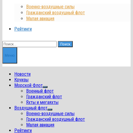
Военно-воздушные силы
Гражданский воздушный флот
Малая авиация
Рейтинги
Найти:
Меню
Новости
Круизы
Морской Флот
Показать
Военный флот
подменю
Гражданский флот
Яхты и мегаяхты
Воздушный флот
Показать
Военно-воздушные силы
подменю
Гражданский воздушный флот
Малая авиация
Рейтинги