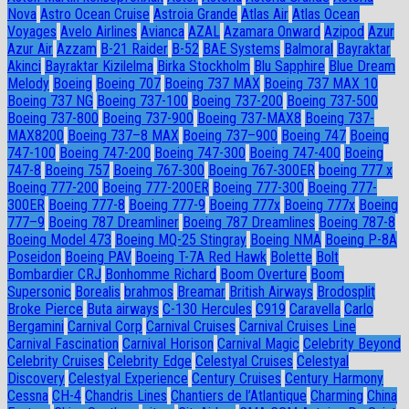
Nova
Astro Ocean Cruise
Astroia Grande
Atlas Air
Atlas Ocean
Voyages
Avelo Airlines
Avianca
AZAL
Azamara Onward
Azipod
Azur
Azur Air
Azzam
B-21 Raider
B-52
BAE Systems
Balmoral
Bayraktar
Akinci
Bayraktar Kizilelma
Birka Stockholm
Blu Sapphire
Blue Dream
Melody
Boeing
Boeing 707
Boeing 737 MAX
Boeing 737 MAX 10
Boeing 737 NG
Boeing 737-100
Boeing 737-200
Boeing 737-500
Boeing 737-800
Boeing 737-900
Boeing 737-MAX8
Boeing 737-
MAX8200
Boeing 737–8 MAX
Boeing 737–900
Boeing 747
Boeing
747-100
Boeing 747-200
Boeing 747-300
Boeing 747-400
Boeing
747-8
Boeing 757
Boeing 767-300
Boeing 767-300ER
boeing 777 x
Boeing 777-200
Boeing 777-200ER
Boeing 777-300
Boeing 777-
300ER
Boeing 777-8
Boeing 777-9
Boeing 777x
Boeing 777х
Boeing
777–9
Boeing 787 Dreamliner
Boeing 787 Dreamlines
Boeing 787-8
Boeing Model 473
Boeing MQ-25 Stingray
Boeing NMA
Boeing P-8A
Poseidon
Boeing PAV
Boeing T-7A Red Hawk
Bolette
Bolt
Bombardier CRJ
Bonhomme Richard
Boom Overture
Boom
Supersonic
Borealis
brahmos
Breamar
British Airways
Brodosplit
Broke Pierce
Buta airways
C-130 Hercules
C919
Caravella
Carlo
Bergamini
Carnival Corp
Carnival Cruises
Carnival Cruises Line
Carnival Fascination
Carnival Horison
Carnival Magic
Celebrity Beyond
Celebrity Cruises
Celebrity Edge
Celestyal Cruises
Celestyal
Discovery
Celestyal Experience
Century Cruises
Century Harmony
Cessna
CH-4
Chandris Lines
Chantiers de l’Atlantique
Charming
China