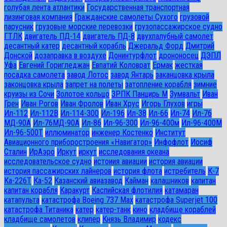
голубая лента атлантики
Государственная транспортная
лизинговая компания
Гражданские самолеты Сухого
грузовой
парусник
грузовые морские перевозки
грузопассажирское судно
ГТЛК
двигатель ПД-14
двигатель ПД-8
двухпалубный самолет
десантный катер
десантный корабль
Джеральд Форд
Дмитрий
Донской
дозаправка в воздухе
Донинтурфлот
дрононосец
ДЭПЛ
Уфа
Евгений Горигледжан
Евпатий Коловрат
Ермак
жесткая
посадка самолета
завод Лотос
завод Янтарь
заканцовка крыла
законцовка крыла
запрет на полеты
затопление корабля
зимние
круизы из Сочи
Золотое кольцо
ЗРПК Панцирь М
Зумвальт
Иван
Грен
Иван Рогов
Иван Фролов
Иван Хрус
Игорь Глухов
игры
Ил-112
Ил-112В
Ил-114-300
Ил-196
Ил-38
Ил-66
Ил-74
Ил-76
МД-90А
Ил-76МД-90А
Ил-86
Ил-96-300
Ил-96-400м
Ил-96-400М
Ил-96-500Т
иллюминатор
инженер Костенко
Институт
Авиационного приборостроения «Навигатор»
Инфофлот
Иосиф
Сталин
ИрАэро
Иркут
иркут
исследования океана
исследовательское судно
истоиия авиации
история авиации
история пассажирских лайнеров
история флота
истребитель
К-7
Ка-226Т
Ка-52
Казанский авиазавод
Кайман
калашников
капитан
капитан корабля
Каракурт
Каспийская флотилия
катамаран
катапульта
катастрофа Boeing 737 Max
катастрофа Superjet 100
катастрофа Титаника
катер
катер-танк
кино
кладбище кораблей
кладбище самолетов
клипер
Князь Владимир
кодекс