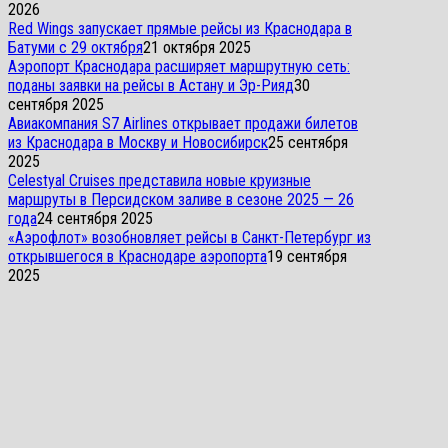
2026
Red Wings запускает прямые рейсы из Краснодара в
Батуми с 29 октября
21 октября 2025
Аэропорт Краснодара расширяет маршрутную сеть:
поданы заявки на рейсы в Астану и Эр-Рияд
30
сентября 2025
Авиакомпания S7 Airlines открывает продажи билетов
из Краснодара в Москву и Новосибирск
25 сентября
2025
Celestyal Cruises представила новые круизные
маршруты в Персидском заливе в сезоне 2025 — 26
года
24 сентября 2025
«Аэрофлот» возобновляет рейсы в Санкт-Петербург из
открывшегося в Краснодаре аэропорта
19 сентября
2025