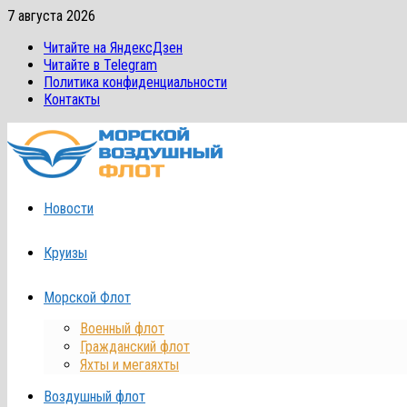
Перейти
7 августа 2026
к
Читайте на ЯндексДзен
содержимому
Читайте в Telegram
Политика конфиденциальности
Контакты
Новости
Круизы
Морской Флот
Военный флот
Гражданский флот
Яхты и мегаяхты
Воздушный флот