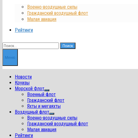
Военно-воздушные силы
Гражданский воздушный флот
Малая авиация
Рейтинги
Найти:
Меню
Новости
Круизы
Морской Флот
Показать
Военный флот
подменю
Гражданский флот
Яхты и мегаяхты
Воздушный флот
Показать
Военно-воздушные силы
подменю
Гражданский воздушный флот
Малая авиация
Рейтинги