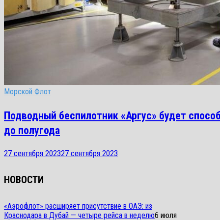
Морской Флот
Подводный беспилотник «Аргус» будет способ
до полугода
27 сентября 2023
27 сентября 2023
НОВОСТИ
«Аэрофлот» расширяет присутствие в ОАЭ: из
Краснодара в Дубай — четыре рейса в неделю
6 июля