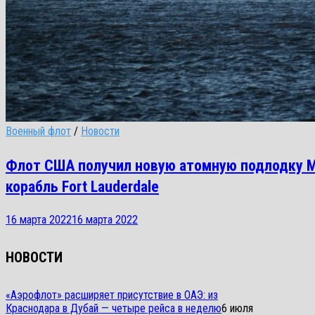
Военный флот
/
Новости
Флот США получил новую атомную подлодку M
корабль Fort Lauderdale
16 марта 2022
16 марта 2022
НОВОСТИ
«Аэрофлот» расширяет присутствие в ОАЭ: из
Краснодара в Дубай — четыре рейса в неделю
6 июля