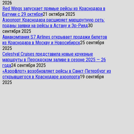
2026
Red Wings запускает прямые рейсы из Краснодара в
Батуми с 29 октября
21 октября 2025
Аэропорт Краснодара расширяет маршрутную сеть:
поданы заявки на рейсы в Астану и Эр-Рияд
30
сентября 2025
Авиакомпания S7 Airlines открывает продажи билетов
из Краснодара в Москву и Новосибирск
25 сентября
2025
Celestyal Cruises представила новые круизные
маршруты в Персидском заливе в сезоне 2025 — 26
года
24 сентября 2025
«Аэрофлот» возобновляет рейсы в Санкт-Петербург из
открывшегося в Краснодаре аэропорта
19 сентября
2025