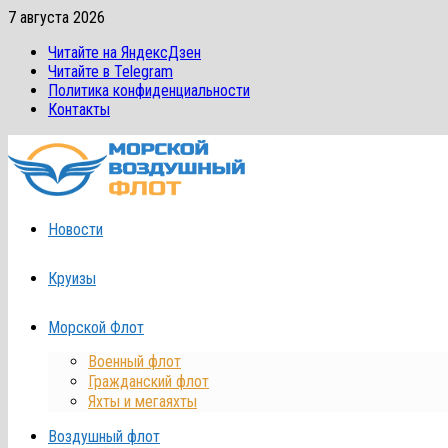
Перейти
7 августа 2026
к
Читайте на ЯндексДзен
содержимому
Читайте в Telegram
Политика конфиденциальности
Контакты
Новости
Круизы
Морской Флот
Военный флот
Гражданский флот
Яхты и мегаяхты
Воздушный флот