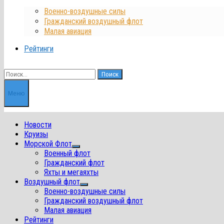
Военно-воздушные силы
Гражданский воздушный флот
Малая авиация
Рейтинги
Найти:
Меню
Новости
Круизы
Морской Флот
Показать
Военный флот
подменю
Гражданский флот
Яхты и мегаяхты
Воздушный флот
Показать
Военно-воздушные силы
подменю
Гражданский воздушный флот
Малая авиация
Рейтинги